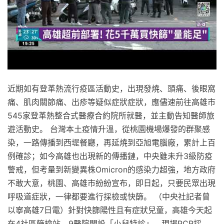
近期如有登革熱流行疫區活動史，出現發燒、頭痛、後眼窩
痛、肌肉關節痛、出疹等疑似症狀症狀，應儘速前往高雄市
545家登革熱整合式醫療合約院所就醫，並主動告知醫師旅
遊活動史。 台灣本土疫情升溫，從桃園機場爆發的群聚感
染，一路傳播到西堤餐廳，再延燒到亞旭電腦廠，累計上百
例確診；如今高雄也出現新的傳播鏈，中央雖未升3級防疫
警戒，但考量到新變異株Omicron的感染力超強，地方政府
不敢大意，桃園、高雄市紛紛宣布，即日起，只要民眾出現
呼吸道症狀，一律都要進行採檢或快篩。 （中央社記者曾
以寧高雄7日電）針對快篩陽性且有症狀兒童，高雄今天起
在4社區篩檢站、9醫院開設「小兒特診」，現場PCR採