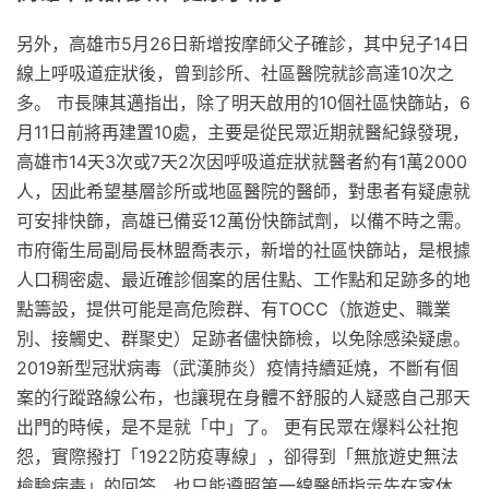
另外，高雄市5月26日新增按摩師父子確診，其中兒子14日
線上呼吸道症狀後，曾到診所、社區醫院就診高達10次之
多。 市長陳其邁指出，除了明天啟用的10個社區快篩站，6
月11日前將再建置10處，主要是從民眾近期就醫紀錄發現，
高雄市14天3次或7天2次因呼吸道症狀就醫者約有1萬2000
人，因此希望基層診所或地區醫院的醫師，對患者有疑慮就
可安排快篩，高雄已備妥12萬份快篩試劑，以備不時之需。
市府衛生局副局長林盟喬表示，新增的社區快篩站，是根據
人口稠密處、最近確診個案的居住點、工作點和足跡多的地
點籌設，提供可能是高危險群、有TOCC（旅遊史、職業
別、接觸史、群聚史）足跡者儘快篩檢，以免除感染疑慮。
2019新型冠狀病毒（武漢肺炎）疫情持續延燒，不斷有個
案的行蹤路線公布，也讓現在身體不舒服的人疑惑自己那天
出門的時候，是不是就「中」了。 更有民眾在爆料公社抱
怨，實際撥打「1922防疫專線」，卻得到「無旅遊史無法
檢驗病毒」的回答，也只能遵照第一線醫師指示先在家休