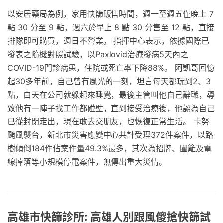
以安居藥局為例，家用快篩販售時間，週一至週五僅晚上 7
點 30 分至 9 點，週六於早上 8 點 30 分售至 12 點，直接
排隊即可購買，週日不營業。 指揮中心表示，依據國際已
發表之隨機對照試驗，以Paxlovid治療發病5天內之
COVID-19門診病患，住院或死亡率下降88%。 阿凱哥回憶
起30多年前，自己曾有風光的一刻，坦言每天都玩到2、3
點，白天在公司就躲起來睡覺，最後主管叫他自己辭職，導
致他有一陣子找工作都碰壁，直到接受治療後，他認為自己
已從封閉走出，現在敢去交朋友，也恢復正常生活。 卡努
颱風襲台，新北市災害應變中心共計受理372件案件，以路
樹傾倒184件佔案件量49.3%最多，其次為招牌、圍籬及電
線掉落等小規模停電案件，無傳出重大災情。
高雄市快篩診所: 高雄人別跟風傻搶快篩試