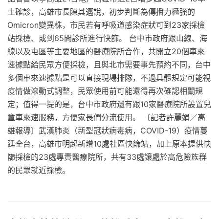
土確診，高雄市長陳其邁說，初步判斷為傳播力極強的
Omicron變異株，市民若有呼吸道感染症狀可到23家採檢
站採檢、或到65間診所進行快篩。 台中市政府跟山線、海
線以及屯區等主要地區的醫療院所合作，共開立20個車來
速據點給民眾方便採檢，且與北市需要事先預約不同，台中
多個車來速據點是可以直接現場排隊，不過具體規定可能視
疫情做滾動式調整，民眾使用前可能還得再次確認相關規
定；值得一提的是，台中市政府還有跟10家醫療院所設置兒
童車來速服務，方便家長們分流使用。 〔記者許麗娟／高
雄報導〕武漢肺炎（新型冠狀病毒病，COVID-19）疫情蔓
延全台，高雄市明起新增10處社區快篩站，加上原本提供快
篩採檢的23處專責醫療院所，共有33處讓處於高危險族群
的民眾就近採檢。