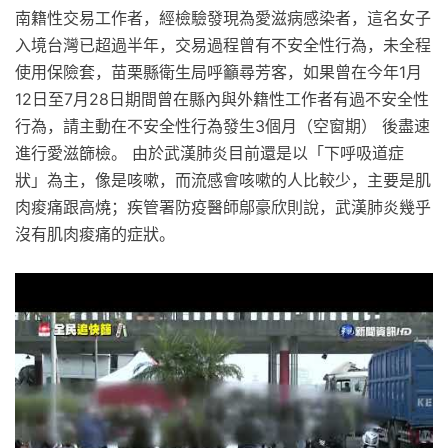
南籍性交易工作者，經檢驗發現為愛滋病感染者，這名女子
入境台灣已超過半年，交易過程曾有不安全性行為，未全程
使用保險套，苗栗縣衛生局呼籲尋芳客，如果曾在今年1月
12日至7月28日期間曾在縣內與外籍性工作者有過不安全性
行為，請主動在不安全性行為發生3個月（空窗期） 後盡速
進行愛滋篩檢。 由於武漢肺炎目前還是以「下呼吸道症
狀」為主，像是咳嗽，而流感會咳嗽的人比較少，主要是肌
肉痠痛跟高燒；疾管署防疫醫師鄔豪欣則說，武漢肺炎幾乎
沒有肌肉痠痛的症狀。