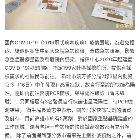
國內COVID-19（2019冠狀病毒疾病）疫情嚴峻，為避免輕
症、疑似個案集中到大醫院急診篩檢，造成急診壅塞，影響
急重症醫療量能及引發院內感染，指揮中心2020年起建置
COVID-19採檢網絡，指定199家社區採檢院所，提供有採
檢需求的社區民眾前往。 新北市瑞芳警分局2線3星內勤警
官今（16日）中午發現有感冒症狀，故自行至診所快篩為陽
性，隨即再前往醫院PCR篩檢，結果陽性確診（暫未編
號）；另同樓層有3名警員自行快篩也呈現陽性，待PCR檢
測結果。 衛生局長黃志中表示，關於居家快篩試劑的購買
及儲存，目前高雄市約有5萬劑，對於國家重點基礎建設的
工作區域，還有包括一些診所的快篩試劑發放都有充分準
備。 除了前面提到部分縣市需事先上網掛號預約之外，前