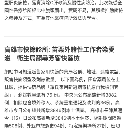
型肝炎篩檢，落實消除C肝政策及慢性病防治，此次能從全
國性醫療診所評比中脫穎而出，實屬不易，其積極推動篩檢
之精神及方式，可為其他醫療院所效法與學習。
高雄市快篩診所: 苗栗外籍性工作者染愛
滋 衛生局籲尋芳客快篩檢
網站中可知道販售家用快篩的藥局名稱、地址、連絡電話、
販售快篩類型及剩餘數量。 以下圖為例，田倉藥局位在士
林區，提供快篩品牌「羅氏家用新冠病毒抗原自我檢測套
組」，剩餘數量還有 76 份。 中央原公布高雄新增3882
例，扣除包含境外移入、系統重複通報及改判的36例，高
雄市今日公布總共新增3846例本土個案。 高雄市長陳其邁
今（15）日公布高雄新增3846例本土個案，隔離期間陰轉
陽508例、外縣市旅遊史94例、特定娛樂場所27例、密切