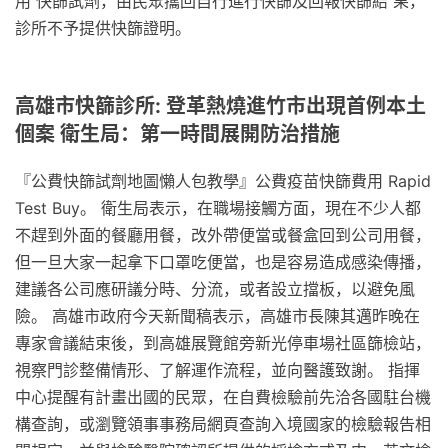
用 快篩試劑，由民眾攜回自行進行快篩及回報快篩結 果，
診所不予提供快篩證明。
高雄市快篩診所: 登革熱燒進竹市出現首例本土
個案 衛生局：第一時間展開防治措施
『公費快篩試劑地圖懶人包教學』公費疫苗快篩費用 Rapid
Test Buy。 衛生局表示，在職場接觸方面，現在不少人都
不趕到外面的餐廳用餐，改外帶便當或餐盒回到公司用餐，
但一旦大家一起拿下口罩吃便當，也是容易造成感染傳播，
建議各公司應研議分時、分流，或者設立擋板，以避免風
險。 高雄市政府今天新聞稿表示，高雄市長陳其邁昨晚在
專家會議結束後，到高雄展覽館旁新光停車場社區篩檢站，
視察門診整備情形、了解運作流程，並向醫護致謝。 指揮
中心提醒有計畫出國的民眾，在自費檢驗前先洽各國駐台機
構查詢，或瀏覽領事事務局網頁查詢入境國家的檢驗報告相