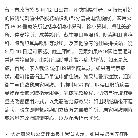
台南市政府於 5 月 12 日公告，凡快篩陽性者，可持密封好
的檢測試劑前往各服務站檢測(部分需要電話預約)，適用公
費 PCR 醫療院所包括李朝泰小兒科、徐小兒科、膚仕美診
所、佳安診所、成美診所、蘇祐嘉耳鼻喉科、阮嵩翔耳鼻喉
科、陳勃旭耳鼻喉科等診所，及其他原有的社區採檢站，從
5 月 16 日起可電話、線上預約。 民眾如果PCR陽性要通知
當初看診醫師，由診所協助重症警示症狀評估，如果是急
症，自駕、家人載送或打119到醫院急診，如果有警示症
狀，通知轄區衛生局單位申請住院，如果無警示症狀，通知
衛生單位啟動居家照護。 指揮中心提醒，取得口服抗病毒
藥物後應依醫囑指示服藥，完成完整療程，切勿自行增減藥
量或改變使用方式，以免影響治療效果；如出現服藥後不適
症狀，應立即聯繫諮詢開立處方之醫療院所、居家照護團隊
或各地方政府關懷中心，以及配合指示就醫。
大高雄醫師公會理事長王宏育表示，如果民眾有先在附