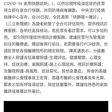
COVID-19 家用快篩試劑」)，以供出現呼吸道症狀的民眾
得立即在家自行快篩，共同防堵病毒擴散。 中央流行疫情
指揮中心宣布，自26日起，全民適用「快篩陽＝確診」，
《三立新聞網》為讀者統整了全台可評估院所、提供視訊診
療服務、各地社區採檢站，若民眾有看診需求，可以多加利
用。 部分院所僅提供視訊診療服務，建議民眾可先致電欲
前往的醫療處，確認後再行前往，若需要進行PCR檢測，也
請民眾依各個醫療院所的規定辦理。 陳其邁表示，分級醫
療全人照護含括基層照護-生理評估、健康關懷、心理支
持、症狀治療；進階照護-線上心理諮詢、視訊診療照護；
及醫院照護-高風險、症狀惡化、其他急重症。 與會的高雄
縣醫師公會理事長王宏育、高雄市醫師公會理事長朱光興，
都表示如有呼吸道症狀，除症狀嚴重外，建議找熟悉的家庭
醫師或基層診所看診。