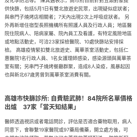
及化學防治等。 陳其邁表示，高市府目前針對五類對象提
供快篩，包括5月1日有雙北旅遊史民眾，出現疑似症狀者；
與串門子燒烤店相關者；7天內出現2次上呼吸症狀者。 另
外再新增住宿型長照機構所有照護人員及行政人員；地區醫
院住院病人、陪病家屬、院內員工及看護，有特定風險地區
或地點活動史，可洽23家採檢醫院、10處快篩站安排採
檢。 高雄疫情緊扣雙北旅遊史、萬華茶室活動史，包括仁
惠醫院1名行政人員、1名女護理師感染，感染源頭與萬華茶
室有關；另串門子燒烤餐廳群聚，造成8人染疫，風暴起因
也與新北67歲男曾到萬華茶室消費有關。
高雄市快篩診所: 自費驗武肺！84院所名單價格
出爐 37家「當天知結果」
醫師透過視訊或者電話問診，評估是否適合藥物取用，病人
同意下，會聯繫19家醫院或97藥局備藥，開立處方後，可