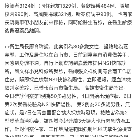
接觸者3124例（同住親友1329例、餐飲娛樂484例、職場
校園990例、高風險場域321例，新案疫調中93例。 也有家
長騎機車帶小朋友前來採檢，同時給醫生看診，在醫生診療
後帶著藥品離開。
市衛生局長廖育瑋說，此案例為30多歲女性，設籍地為嘉
義縣，工作及居住地在台南市，日前到嘉義市消費做美甲，
因感到身體不適，自行上網查詢到嘉義市提供NS1快篩診
所，到文祥小兒科診所就診，醫師張文祥詢問有台南工作居
住史，隨即採血檢驗NS1快篩為陽性，立即通報，經血清檢
驗判定確診，已轉報台南市衛生局。 高雄市衛生局指出，
今日確診個案第1例為50多歲男性，4日開始出現症狀、6日
第2次就醫檢驗為NS1快篩陽性。 第2例為20多歲男性，無
症狀，是7日在青島里配合擴大採檢時發現，檢驗皆為第2
型登革血清病毒，該區域今起連續3天擴大執行緊急防治工
作，針對個案住家、工作地周邊範圍強制地毯式孳生源檢查