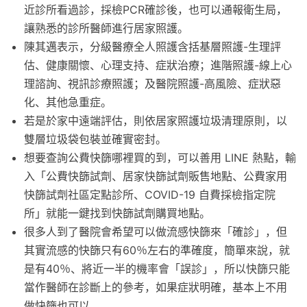
近診所看過診，採檢PCR確診後，也可以通報衛生局，
讓熟悉的診所醫師進行居家照護。
陳其邁表示，分級醫療全人照護含括基層照護-生理評
估、健康關懷、心理支持、症狀治療；進階照護-線上心
理諮詢、視訊診療照護；及醫院照護-高風險、症狀惡
化、其他急重症。
若是於家中遠端評估，則依居家照護垃圾清理原則，以
雙層垃圾袋包裝並確實密封。
想要查詢公費快篩哪裡買的到，可以善用 LINE 熱點，輸
入「公費快篩試劑、居家快篩試劑販售地點、公費家用
快篩試劑社區定點診所、COVID-19 自費採檢指定院
所」就能一鍵找到快篩試劑購買地點。
很多人到了醫院會希望可以做流感快篩來「確診」，但
其實流感的快篩只有60％左右的準確度，簡單來說，就
是有40％、將近一半的機率會「誤診」，所以快篩只能
當作醫師在診斷上的參考，如果症狀明確，基本上不用
做快篩也可以。