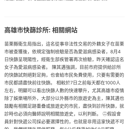
高雄市快篩診所: 相關網站
苗栗縣衛生局指出，這名從事非法性交易的外籍女子在苗栗
市被查獲後，依規定強制檢驗是否為愛滋病感染者，8月4
日快篩呈現陽性，經衛生部疾管署再次檢驗，昨天確認這名
女子為愛滋病感染者。 陳其邁強調，目前市府提供給診所
的快篩試劑絕對足夠，也會給市民免費使用，只要有需要的
市民都請盡快前往快篩。 相較於7日之前每天都在1000人
左右，明顯可以看出快篩人數的快速攀升，尤其高雄市疫情
除了娛樂場所外，大部分以外縣市的旅遊史為主，陳其邁也
鼓勵有相關足跡重疊或旅遊史的市民，盡快到診所快篩，就
診時也必須向醫師說明相關旅遊史，以利判斷。 ㊁假設會
員針對快遞公司採必要選擇性的，也就是非用這家快遞不可