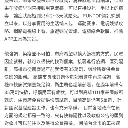
疫系統，如果免疫系統已經啟動，病程就無法再縮短，但如
果在發病早期直接服用克流感，可以直接殺死一半以上的病
毒，讓症狀縮短到只有2~3天就結束。 FUNTOP資訊網創
立以來，以分享實用的生活懶人包：運動賽事、電玩娛樂攻
略、網路電視線上看、旅遊觀光資訊、電腦綠色軟體、推薦
APP工具為宗旨。
他強調，染疫並不可怕，市府希望以擴大篩檢的方式，民眾
因症就醫，就可以很快的找到個案，接著進行疫調、匡列隔
離，高雄市從農曆過年前就備有35萬劑，讓診所提供免費
快篩的服務。 高雄市長陳其邁今於記者會中再次強調，高
雄市快篩試劑量能足夠，衛生局也超前部署，在過年前備有
35萬劑快篩，呼籲民眾有症狀，可以到高雄1111家基層診所
就診，由市府免費提供快篩試劑，目前高雄仍有5萬劑，針
對國家基礎建設工作，也有充分準備。 目前各地政府在這
方面的規定都是一致的，只有快篩陽性以及政府公告的匡列
對象才可以前往以及獲得公費採檢。 目前台北市的車來速