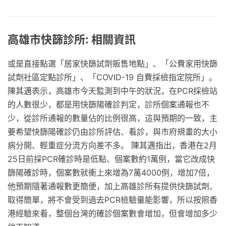
高雄市快篩診所: 相關資訊
或是直接點選「居家快篩試劑販售地點」、「公費家用快篩
試劑社區定點診所」、「COVID-19 自費採檢指定院所」。
陳其邁表示，高雄市今天監測到中午的狀況，在PCR採檢站
的人數很少，都是用快篩陽確診判定，診所個案通報也不
少，從診所通報的數量佔的比例很高，這與預期的一致，主
要希望快篩陽確診仍由診所評估、看診，與市府規畫的大小
病分開、輕重症分流方向差不多。 陳其邁指出，香港在2月
25日前採PCR確診時是低點、個案數約1萬例，當它改成快
篩陽確診時，個案數就衝上來增為7萬4000例，增加7倍，
他預期隨著通報數更簡便，加上高雄診所有提供快篩試劑、
取得簡單，將不會受到過去PCR檢驗量能影響，所以按照香
港經驗來看，整個台灣的確診個案數會增加，但會增加多少