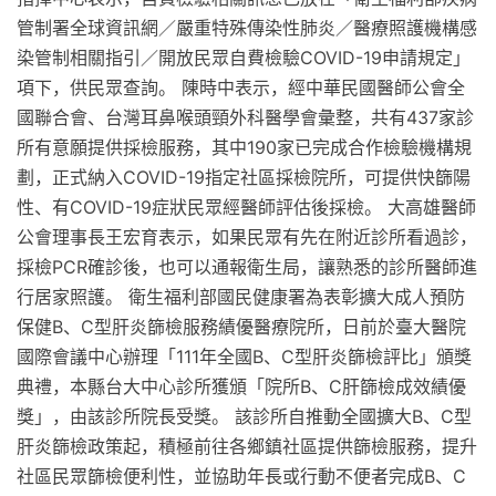
管制署全球資訊網／嚴重特殊傳染性肺炎／醫療照護機構感
染管制相關指引／開放民眾自費檢驗COVID-19申請規定」
項下，供民眾查詢。 陳時中表示，經中華民國醫師公會全
國聯合會、台灣耳鼻喉頭頸外科醫學會彙整，共有437家診
所有意願提供採檢服務，其中190家已完成合作檢驗機構規
劃，正式納入COVID-19指定社區採檢院所，可提供快篩陽
性、有COVID-19症狀民眾經醫師評估後採檢。 大高雄醫師
公會理事長王宏育表示，如果民眾有先在附近診所看過診，
採檢PCR確診後，也可以通報衛生局，讓熟悉的診所醫師進
行居家照護。 衛生福利部國民健康署為表彰擴大成人預防
保健B、C型肝炎篩檢服務績優醫療院所，日前於臺大醫院
國際會議中心辦理「111年全國B、C型肝炎篩檢評比」頒獎
典禮，本縣台大中心診所獲頒「院所B、C肝篩檢成效績優
獎」，由該診所院長受獎。 該診所自推動全國擴大B、C型
肝炎篩檢政策起，積極前往各鄉鎮社區提供篩檢服務，提升
社區民眾篩檢便利性，並協助年長或行動不便者完成B、C