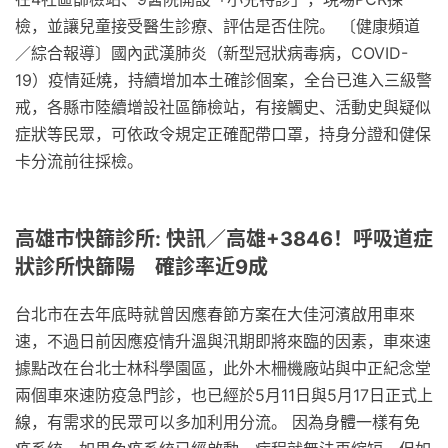
檢，並讓兒童接受醫生診療、評估是否住院。 〔健康頻道
／綜合報導〕國內武漢肺炎（新型冠狀病毒病，COVID-
19）疫情延燒，持續增加本土確診個案，全台已進入三級警
戒，各縣市陸續增設社區篩檢站，有接觸史、活動史與疑似
症狀等民眾，可依政令規定正確配帶口罩，持身分證和健保
卡分流前往採檢。
高雄市快篩診所: 快訊／高雄+3846！呼吸道症
狀診所快篩陽 確診率近9成
台北市在去年底時就曾因應春節方案在大佳河濱啟用車來
速，不過日前因應疫情升溫與汛期即將來臨的因素，車來速
據點改在台北士林科學園區，此外木柵機廠站與中正紀念堂
兩個車來速防疫急門診，也已經於5月11日與5月17日正式上
線，有需求的民眾可以多加利用分流。 因為身體一樣有免