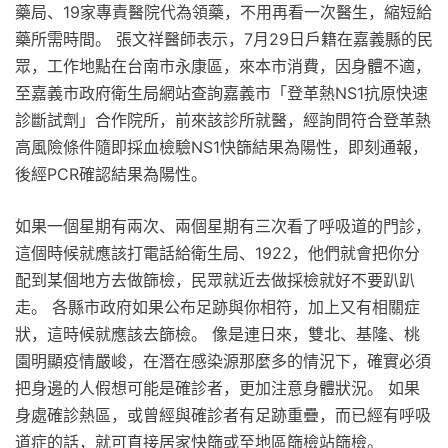
藥局、19家專責醫院代為領藥，不用再看一次醫生，縮短給
藥所需時間。 張文祥醫師表示，7月29日戶籍在嘉義縣的民
眾，工作地點在台南市永康區，來本市消費，因身體不適，
至嘉義市政府衛生局網站查詢嘉義市「登革熱NS1抗原快速
診斷試劑」合作院所，前來該診所就醫，經詢問符合登革熱
高風險條件隨即採血檢驗NS1快篩結果為陽性，即刻通報，
後經PCR確認結果為陽性。
如果一個星期有兩次、兩個星期有三次看了呼吸道的門診，
這個時候就應該打電話給衛生局、1922，他們就會把你分
配到某個地方去做篩檢，民眾就近去做採檢就好不要趴趴
走。 各縣市政府如果公布足跡與你相符，加上又有相關症
狀，這時候就應該去篩檢。 像是連日來，雙北、基隆、桃
園明顯疫情嚴峻，在潛在感染源那麼多的情況下，確實必須
把身邊的人假想可能是確診者，更加注意身體狀況。 如果
身處確診熱區，或曾經與確診者有足跡重疊，而已經有呼吸
道症的話，就可直接居家快篩或至地區篩檢站篩檢。