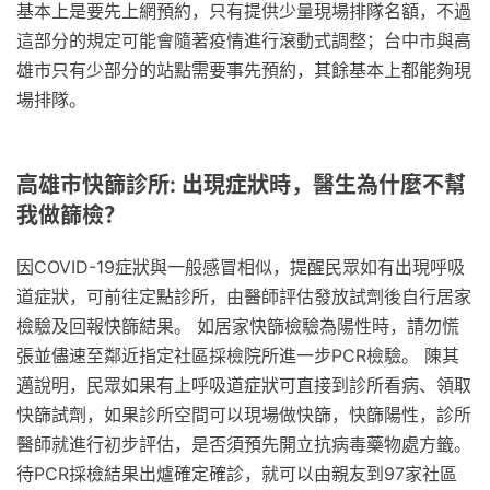
基本上是要先上網預約，只有提供少量現場排隊名額，不過
這部分的規定可能會隨著疫情進行滾動式調整；台中市與高
雄市只有少部分的站點需要事先預約，其餘基本上都能夠現
場排隊。
高雄市快篩診所: 出現症狀時，醫生為什麼不幫
我做篩檢？
因COVID-19症狀與一般感冒相似，提醒民眾如有出現呼吸
道症狀，可前往定點診所，由醫師評估發放試劑後自行居家
檢驗及回報快篩結果。 如居家快篩檢驗為陽性時，請勿慌
張並儘速至鄰近指定社區採檢院所進一步PCR檢驗。 陳其
邁說明，民眾如果有上呼吸道症狀可直接到診所看病、領取
快篩試劑，如果診所空間可以現場做快篩，快篩陽性，診所
醫師就進行初步評估，是否須預先開立抗病毒藥物處方籤。
待PCR採檢結果出爐確定確診，就可以由親友到97家社區