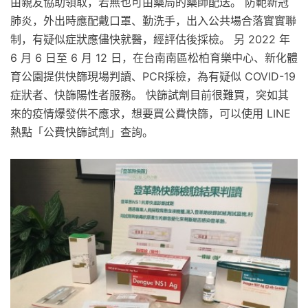
由親友協助領取，若無也可由藥局的藥師配送。 防範新冠
肺炎，外出時應配戴口罩、勤洗手，出入公共場合落實實聯
制，有疑似症狀應儘快就醫，經評估後採檢。 另 2022 年
6 月 6 日至 6 月 12 日，在台南南區松柏育樂中心、新化體
育公園提供快篩現場判讀、PCR採檢，為有疑似 COVID-19
症狀者、快篩陽性者服務。 快篩試劑目前很難買，突如其
來的疫情爆發供不應求，想要買公費快篩，可以使用 LINE
熱點「公費快篩試劑」查詢。