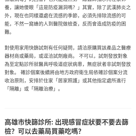
養，讓她傻眼「這是防疫漏洞嗎？」其實，除了武漢肺炎之
外，現在也同樣還處在流感的季節，必須先排除流感的可
能，不然一窩蜂的人到醫院做檢查，反而會造成防疫的困
難。
對使用家用快篩試劑有任何疑問，請洽原購買該產品之醫療
器材商或藥局，或逕洽試劑廠商。 不可以，試劑發放對象
為至定點診所就醫具呼吸道症狀病患，無症狀者非試劑發放
對象。 確診個案後續將由地方政府衛生局依確診個案分流
收治原則，安排於住家「居家照護」或其他指定處所進行
「隔離」或「隔離治療」。
高雄市快篩診所: 出現感冒症狀要不要去篩
檢？可以去藥局買藥吃嗎？