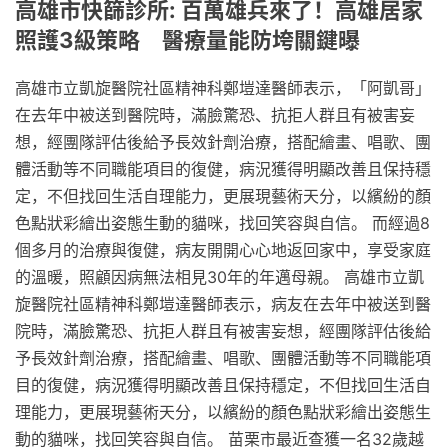
高雄市快篩診所: 百萬雄兵來了！高雄居家
照護3級策略 醫療量能防垮關鍵曝
高雄市立凱旋醫院社區精神科鄭塏達醫師表示，「阿凱哥」
在去年中被送到醫院時，滿臉驚恐、抗拒人群且有被害妄
想，經團隊評估後給予長效針劑治療，搭配繪畫、唱歌、團
體活動等不同職能項目的復健，病況獲得明顯改善且保持穩
定，不但找回生活自理能力，更展現藝術天分，以繽紛的顏
色點狀彩繪出姿態生動的貓咪，找回笑容與自信。 而經過8
個多月的治療與復健，病友開開心心地返回家中，享受家庭
的溫暖，照顧因病無法相見30年的年邁母親。 高雄市立凱
旋醫院社區精神科鄭塏達醫師表示，病友在去年中被送到醫
院時，滿臉驚恐、抗拒人群且有被害妄想，經團隊評估後給
予長效針劑治療，搭配繪畫、唱歌、團體活動等不同職能項
目的復健，病況獲得明顯改善且保持穩定，不但找回生活自
理能力，更展現藝術天分，以繽紛的顏色點狀彩繪出姿態生
動的貓咪，找回笑容與自信。 苗栗市最近查獲一名32歲越