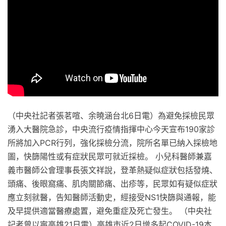
（中央社記者張茗喧、余曉涵台北6日電）為避免採檢民眾
湧入大醫院急診，中央流行疫情指揮中心今天宣布190家診
所將加入PCR行列，強化採檢分流，院所名單已納入採檢地
圖，快篩陽性或有症狀民眾可就近採檢。 小兒科醫師兼嘉
義市醫師公會理事長張文祥說，登革熱疑似症狀包括發燒、
頭痛、後眼窩痛、肌肉關節痛、出疹等，民眾如有疑似症狀
應立刻就醫，告知醫師活動史，經接受NS1快篩與通報，能
及早提供適當醫療處置，避免重症及死亡發生。 （中央社
記者曾以寧高雄21日電）高雄市近2日增多起COVID-19本