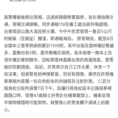
員警獲報後趕往現場，迅速將路樹移置路旁，並在場指揮交
通，現場交通順暢，同步通報119及養工處派員到場處理。
台東南迴公路大溪段旁沙灘，今中午民眾發現一隻近5公尺
的鯨鯊（豆腐鲨）擱淺，即通報海巡。 廖育瑋說，截至8日
全國本土登革熱病例累計1109例，其中台南及雲林確診數最
多，嘉縣也有5例，嘉市無確診病例，是本島唯一無本土及
境外確診案例縣市，因毗鄰雲林嘉縣台南的高風險區，更需
做好防範措施。 起初，許男表示自己工作太累，休息一下
就沒事，但員警見他神情緊張，恐另有隱情，果然在許男機
車車廂內查獲一包白色粉末的夾鏈袋及注射針筒。 仁武分
局鳥松分駐所員警7日下午，巡邏行經鳥松區中正路與夢裡
路路口時，發現47歲騎士許男趴在機車龍頭上，機車呈現
半傾倒樣隨時可能倒地，員警擔心許男身體不適遂上前關
心。