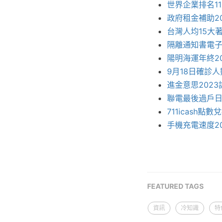
世界企業排名11
政府租金補助20
台灣人均15大著
隔離通知書電子檔
陽明海運年終2
9月18日確診人
進金意思202
聯電最後過戶日
711icash點
手機充電速度2
FEATURED TAGS
資訊
冷知識
特