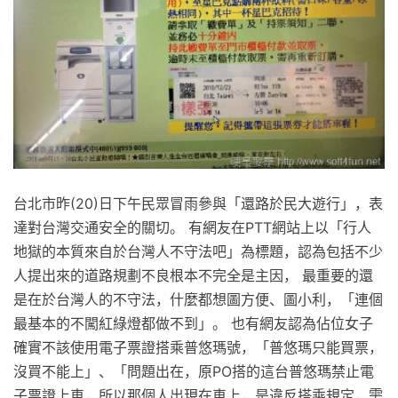
台北市昨(20)日下午民眾冒雨參與「還路於民大遊行」，表
達對台灣交通安全的關切。 有網友在PTT網站上以「行人
地獄的本質來自於台灣人不守法吧」為標題，認為包括不少
人提出來的道路規劃不良根本不完全是主因， 最重要的還
是在於台灣人的不守法，什麼都想圖方便、圖小利，「連個
最基本的不闖紅綠燈都做不到」。 也有網友認為佔位女子
確實不該使用電子票證搭乘普悠瑪號，「普悠瑪只能買票，
沒買不能上」、「問題出在，原PO搭的這台普悠瑪禁止電
子票證上車，所以那個人出現在車上，是違反搭乘規定，需