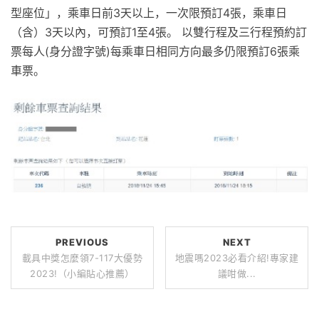
型座位」，乘車日前3天以上，一次限預訂4張，乘車日
（含）3天以內，可預訂1至4張。 以雙行程及三行程預約訂
票每人(身分證字號)每乘車日相同方向最多仍限預訂6張乘
車票。
PREVIOUS
NEXT
載具中獎怎麼領7-117大優勢
地震嗎2023必看介紹!專家建
2023!（小編貼心推薦）
議咁做...