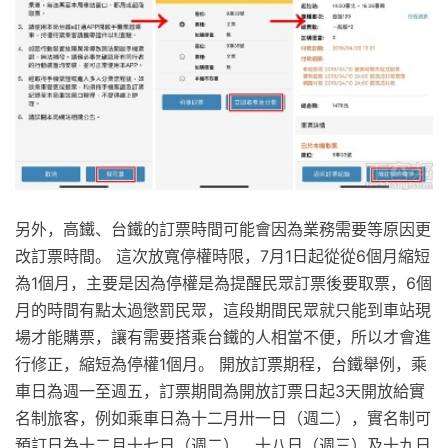
另外，高鐵、台鐵的訂票時間可能會因為業務需要等原因更
改訂票時間。 這次放寬停權時限，7月1日起從從6個月縮短
為1個月，主要是因為停權是為提醒民眾訂票後要取票，6個
月的時間有點太過懲罰民眾，這段期間民眾就只能到車站現
場才能購票，讓有需要搭乘台鐵的人相當不便，所以才會進
行修正，縮短為停權1個月。 開放訂票期程，台鐵舉例，乘
車日為週一至週五，訂票期間為開放訂票日起3天開放給實
名制旅客，例如乘車日為十二月卅一日（週二），實名制可
預訂日為十二月十七日（週二）、十八日（週三）及十九日