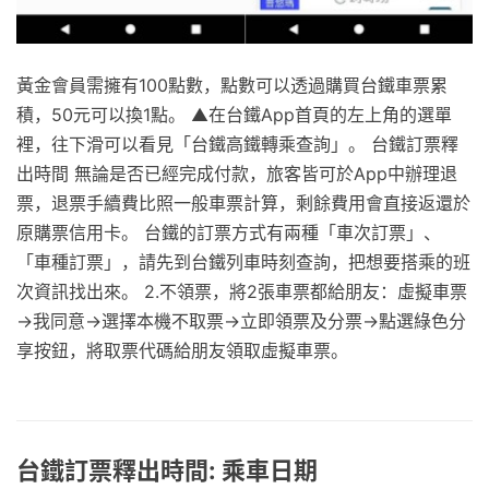
黃金會員需擁有100點數，點數可以透過購買台鐵車票累
積，50元可以換1點。 ▲在台鐵App首頁的左上角的選單
裡，往下滑可以看見「台鐵高鐵轉乘查詢」。 台鐵訂票釋
出時間 無論是否已經完成付款，旅客皆可於App中辦理退
票，退票手續費比照一般車票計算，剩餘費用會直接返還於
原購票信用卡。 台鐵的訂票方式有兩種「車次訂票」、
「車種訂票」，請先到台鐵列車時刻查詢，把想要搭乘的班
次資訊找出來。 2.不領票，將2張車票都給朋友：虛擬車票
→我同意→選擇本機不取票→立即領票及分票→點選綠色分
享按鈕，將取票代碼給朋友領取虛擬車票。
台鐵訂票釋出時間: 乘車日期