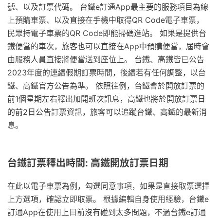
號、以及訂票代碼。 台鐵e訂通App最主要的服務項目為線
上預購車票、以及直接在手機中取得QR Code電子車票，
民眾持電子車票的QR Code即能掃碼進站。 如果是提供台
鐵便當的車次，旅客也可以直接在App中預購便當，屆時會
由服務人員直接將便當送到座位上。 台鐵、高鐵皆已公告
2023年度的連續假期訂票時間，後續若有任何調整，以台
鐵、高鐵官方公告為準。 依照往例，台鐵會於開放訂票的
前1個星期左右釋出加開班次訊息，高鐵也將於開放訂票日
的前2日公告訂票資訊，旅客可以追蹤台鐵、高鐵的最新消
息。
台鐵訂票釋出時間: 高鐵開放訂票日期
在此以電子車票為例，勾選同意事項，如果是直接取票選擇
上方選項，確認立即取票。 根據編輯自身使用經驗，台鐵e
訂通App在使用上目前沒有碰到太多問題，不過台鐵e訂通