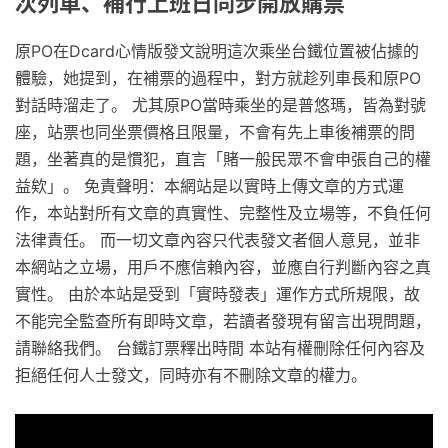
次列車、補行上班日同步開放購票
原PO在Dcard心情版發文說明這次乘坐台鐵位置被佔據的
體驗，她提到，在補票的過程中，對方就趁列車長和原PO
對話時溜走了。 尤其原PO當時乘坐的是普悠瑪，皆為對號
座，站票也同坐票價格且限量，不會有先上車後補票的問
題，坐著真的是慣犯，直言「賭一般民眾不會申張自己的權
益欸」。 免責聲明：本網站是以實時上傳文章的方式運
作，本站對所有文章的真實性、完整性及立場等，不負任何
法律責任。 而一切文章內容只代表發文者個人意見，並非
本網站之立場，用戶不應信賴內容，並應自行判斷內容之真
實性。 由於本站是受到「實時發表」運作方式所規限，故
不能完全監查所有即時文章，若讀者發現有留言出現問題，
請聯絡我們。 台鐵訂票釋出時間 本站有權刪除任何內容及
拒絕任何人士發文，同時亦有不刪除文章的權力。