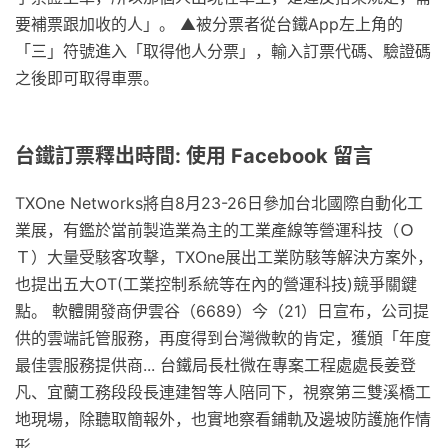
要補票跟加收的人」。 ▲被分票者從台鐵App左上角的
「三」符號進入「取得他人分票」，輸入訂票代碼、驗證碼
之後即可取得車票。
台鐵訂票釋出時間: 使用 Facebook 留言
TXOne Networks將自8月23-26日參加台北國際自動化工
業展，有鑑於當前製造業為主的工業產線等營運科技（Ｏ
Ｔ）大量受駭客攻擊，TXOne展出工業防駭等解決方案外，
也提出五大OT(工業控制系統等在內的營運科技)競爭關鍵
點。 軟體開發商伊雲谷（6689）今（21）日宣布，公司提
供的雲端託管服務，再度得到台灣微軟的肯定，獲頒「年度
最佳雲服務提供商... 台鐵局長杜微在專案工程處處長姜登
凡、宜蘭工務段段長連建智等人陪同下，視察第三雙溪橋工
地現場，除聽取簡報外，也實地察看鋪軌及邊坡防護施作情
形。