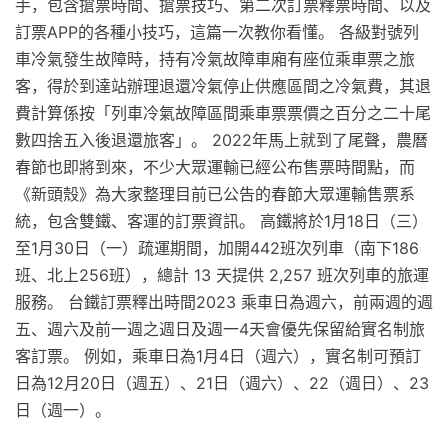
手，包含搶票時間、搶票技巧、第二次訂票釋票時間、以及
訂票APP的各種小技巧，這篇一次教你看懂。 各級對號列
車冷氣發生故障時，持有冷氣故障車廂有座位乘車票之旅
客，得於到達站辦理退還冷氣停止供應區間之冷氣費，其退
費計算係按「列車冷氣故障區間乘車票票價之百分之二十尾
數四捨五入後退還旅客」。 2022年馬上就到了尾聲，農曆
春節也即將到來，不少大眾運輸已經公布售票時間點，而
《新頭殼》為大家整理目前已公告的春節大眾運輸售票系
統，包含雙鐵、客運的訂票資訊。 高鐵將於1月18日（三）
至1月30日（一）疏運期間，加開442班次列車（南下186
班、北上256班），總計 13 天提供 2,257 班次列車的旅運
服務。 台鐵訂票釋出時間2023 乘車日為週六，前兩週的週
五、週六及前一週之週日及週一4天會優先保留給實名制旅
客訂票。 例如，乘車日為1月4日（週六），實名制可預訂
日為12月20日（週五）、21日（週六）、22（週日）、23
日（週一）。