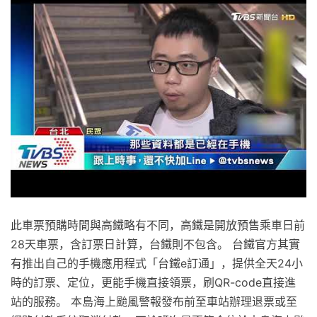
此車票預購時間與高鐵略有不同，高鐵是開放預售乘車日前
28天車票，含訂票日計算，台鐵則不包含。 台鐵官方其實
有推出自己的手機應用程式「台鐵e訂通」，提供全天24小
時的訂票、定位，更能手機直接領票，刷QR-code直接進
站的服務。 本島海上颱風警報發布前至車站辦理退票或至