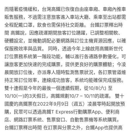
而隨著疫情緩和，台灣高鐵已恢復自由座車廂、車廂內推車
販售服務，不過需注意旅客進入車站大廳、乘車至出站都需
全程配戴口罩，飲食也需保持社交距離。 台鐵訂票釋出時
間 高鐵說，因應疏運期間旅客訂位踴躍，已調整相關軟、
硬體設定，並機動調配必要網路與訂位主機資源因應，以確
保服務效率與品質。 同時，透過今年上線啟用高鐵新世代
訂位票務系統第一階段功能，輔以進行各通路參數優化，可
讓旅客更加快速的完成購票，提供更良好的購票體驗；今凌
晨開放訂位後，亦派專人隨時監測售票狀況，各訂票管道維
持正常訂位效率，連線成功旅客，系統均能確保完成服務。
雙十連假是今年的最後一個連續假期，從10/8(六) 至
10/10(一)的3天假日，高鐵規劃10/7 – 10/11的疏運。 雙十
國慶的高鐵票在2022年9月9日（週五）凌晨零時起開放預
購，民眾可以透過高鐵T Express行動購票App、便利商
店、網路訂票系統、售票窗口、自動售票機等系統購買。
台鐵訂票釋出時間 在訂票與分票之外，台鐵App也提供高