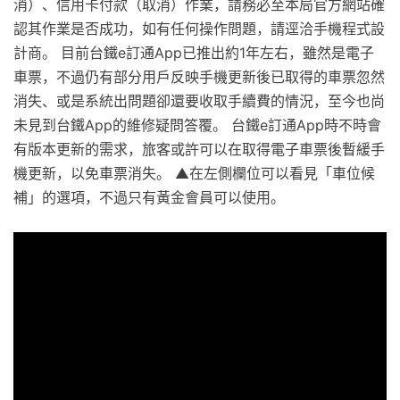
消）、信用卡付款（取消）作業，請務必至本局官方網站確
認其作業是否成功，如有任何操作問題，請逕洽手機程式設
計商。 目前台鐵e訂通App已推出約1年左右，雖然是電子
車票，不過仍有部分用戶反映手機更新後已取得的車票忽然
消失、或是系統出問題卻還要收取手續費的情況，至今也尚
未見到台鐵App的維修疑問答覆。 台鐵e訂通App時不時會
有版本更新的需求，旅客或許可以在取得電子車票後暫緩手
機更新，以免車票消失。 ▲在左側欄位可以看見「車位候
補」的選項，不過只有黃金會員可以使用。