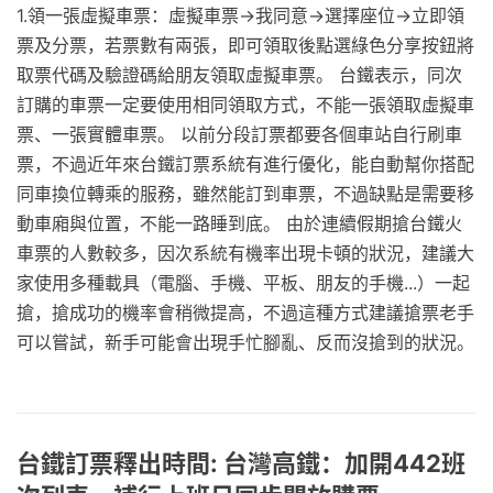
1.領一張虛擬車票：虛擬車票→我同意→選擇座位→立即領
票及分票，若票數有兩張，即可領取後點選綠色分享按鈕將
取票代碼及驗證碼給朋友領取虛擬車票。 台鐵表示，同次
訂購的車票一定要使用相同領取方式，不能一張領取虛擬車
票、一張實體車票。 以前分段訂票都要各個車站自行刷車
票，不過近年來台鐵訂票系統有進行優化，能自動幫你搭配
同車換位轉乘的服務，雖然能訂到車票，不過缺點是需要移
動車廂與位置，不能一路睡到底。 由於連續假期搶台鐵火
車票的人數較多，因次系統有機率出現卡頓的狀況，建議大
家使用多種載具（電腦、手機、平板、朋友的手機...）一起
搶，搶成功的機率會稍微提高，不過這種方式建議搶票老手
可以嘗試，新手可能會出現手忙腳亂、反而沒搶到的狀況。
台鐵訂票釋出時間: 台灣高鐵：加開442班