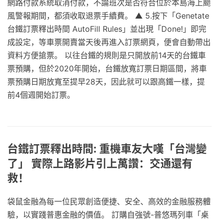
網路付款系統取消付款，不論班次是否符合位於本島海上颱
風警報期間，都須收取退票手續費。 ▲ 5.按下「Genetate
台鐵訂票釋出時間 AutoFill Rules」並出現「Done!」即完
成設定，等車票開賣當天後再進入訂票網頁，便會自動帶出
資料方便搶票。 以往台鐵的規則是只開放前14天的台鐵車
票預購，但於2020年開始，台鐵放寬訂票日期區間，將車
票預購日期放寬至提早28天，因此就可以跟高鐵一樣，提
前4個週開始訂票。
台鐵訂票釋出時間: 重機車友大嘆「台灣變
了」 實際上路影片引上萬讚：交通還有
救！
袋鼠金融為每一位民眾創造便捷、安全、高效的金融服務體
驗，以實踐普惠金融的價值。 訂購自強號-普悠瑪列車「桌