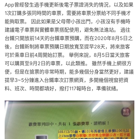
App曾經發生過手機更新後電子票證消失的情況，以及如果
1次訂購多張同時間的車票，需要將車票分票給不同手機才
能夠取票。 因此如果是父母帶小孩出門，小孩沒有手機時
建議電子車票與實體車票搭配使用，避免無法進站。 過往
台鐵只開放前14天的台鐵車票預購，而在2020年8月5日之
後，台鐵新制將車票預購日期放寬至提早28天，將來旅客
可於乘車日前4周開始訂票。 舉例來說，8月5日當天旅客
可以購買至9月2日的車票，以此類推。 雖然手機上網很方
便，但是在搶票的非常時期，能多幾個分身當然更好，建議
提早3~5分鐘進入台鐵車次訂票網頁，多開幾個視窗把資
料、班次、時間都填好，撥打117報時台，準備就緒。