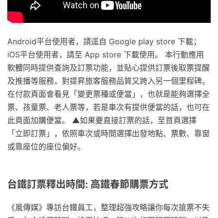
Android平台使用者，請逕自 Google play store 下載；
iOS平台使用者，請至 App store 下載使用。 本行動應用
軟體同時提供查詢及訂票功能，並貼心提供訂票後取票提醒
及推播等服務，對提昇旅客服務品質又跨入另一個里程碑。
在付款頁面會看見「變更票種或便當」，也就是能夠選擇全
票、孩童票、老人票等，若是車次有提供便當的話，也可在
此頁面加購便當。 ▲如果要直接訂票的話，至首頁選擇
「立即訂票」，依照車次或時間選擇出發地點、票數、靠窗
或靠座位的座位偏好。
台鐵訂票釋出時間: 高鐵春節購票方式
《風傳媒》專訪台鐵員工，整理超強攻略讓你每次搶票不失