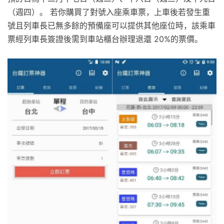
（週四）。 若你購買了對號入座乘車票，上車後若發生重
號且列車長已無多餘的預備座可以提供其他座位時，該乘車
票經列車長簽證後需到車站櫃台辦理退還 20%的票價。