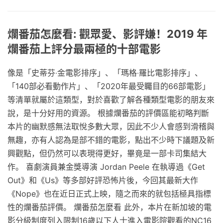
爛番茄怎麼看: 觀眾愛、影評嫌！2019 年
爛番茄上評分最兩極的十部電影
像是「史蒂芬‧金電影排序」、「瑪格‧羅比電影排序」、
「140部必看動作片」、「2020年最受矚目的66部電影」
等清單就屬於這類型，對於喜歡了解各種類型電影的朋友來
說，是十分好用的資源。 根據爛番茄的評價區能初略判斷
本片的幽默感無法取悅多數大眾，因此不少人會感到滑稽與
無趣，亦有人認為是部不錯的電影，點出不少時下議題及新
興觀點，但仍然可以表現得更好，畢竟是一部卡司集結大
作。 喜劇演員兼金獎導演 Jordan Peele 在執導過《Get
Out》和《Us》等多部好評恐怖片後，今回其最新大作
《Nope》也在近日正式上映，隨之而來的就包括極具指標
性的爛番茄評價。 爛番茄怎麼看 此外，本片在新加坡的電
影分級制度列入限制16歲以下人士進入電影院觀看的NC16