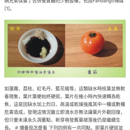
納兄弟保留了合併後實體的少數股權，包括Fandango傳媒
[1]。
如蓮霧、荔枝、紅毛丹、藍花楹等，這類缺水時枝葉並無軟
垂現象，葉片葉梗始終硬挺，葉片在幾小時內快速轉為乾
焦，這是因缺水加上烈日、高溫或乾燥強風其中一種或數種
危害造成，發現這情況雖立即澆水亦無法讓葉片外觀回復，
但只要未達永久凋萎點，新芽萌發舊葉褪落後仍是繼續生
長。 # 爛番茄怎麼看 下列四例有一共同點，即葉片硬挺並