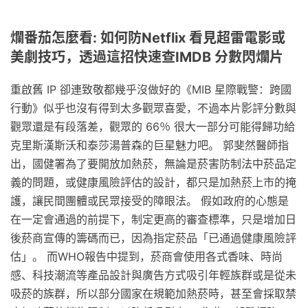
爛番茄怎麼看: 如何防Netflix 看見超雷電影或
美劇技巧，透過這招快速查IMDB 分數閃爛片
重啟舊 IP 卻連致敬都幾乎沒做好的《MIB 星際戰警：跨國
行動》似乎也沒有得到太多觀眾喜愛，不過本片影評分數與
觀眾還是有段落差，觀眾的 66％ 很大一部分可能得歸功給
克里斯漢斯沃和泰莎湯普森的巨星魅力吧。 郭斐然醫師指
出，國健署為了要開放加熱菸，無論是菸害防制法中菸品定
義的問題，或健康風險評估的設計，都只是加熱菸上市的掩
護，讓民間團體或民眾接受的障眼法。 假如政府的心態是
在一定會通過的前提下，制定更高的審查標準，只是增加日
後菸商宣傳的籌碼而已，因為指定菸品「已通過健康風險評
估」。 而WHO報告中提到，菸商會使用各式香味、時尚
感、科技潮流等產品設計與廣告方式吸引年輕族群或是從未
吸菸的族群，所以部分國家在規範加熱菸時，甚至會採取禁