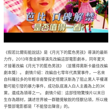
《假若比爾街能說話》是《月光下的藍色男孩》導演的最新
力作，2013年詹金斯導演先改編這部電影劇本，同年夏天
才接著改編《月光下的藍色男孩》（並獲得奧斯卡最佳改編
劇本獎）。 劇情介紹：改編自七零年代真實事件，一名來
自科羅拉多的年輕非裔警探史塔爾沃斯為了阻止黑人平權運
動可能引發的暴力事件，成功臥底進入白人主義為上的3K
黨，還成為領導之一。 劇情介紹：這部怪物驚悚片以末日
生存為題材，講述世界被一群聽覺敏銳的怪獸佔領，所以幾
乎整部電影都是「不能發出聲音」的。