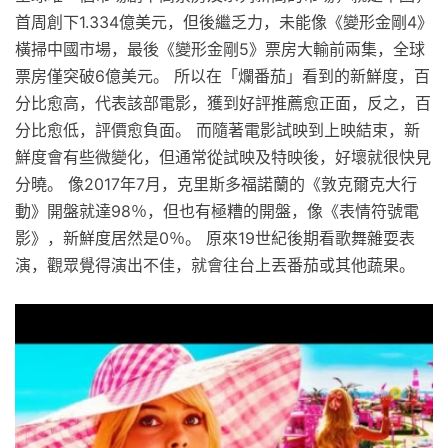
首周創下1.334億美元，但後繼乏力，未能像《變形金剛4》
橫掃中國市場，最後《變形金剛5》票房大輸前兩集，全球
票房僅突破6億美元。 所以在「爛番茄」看到的新鮮度，百
分比愈高，代表該部電影，獲到好評推薦愈正面，反之，百
分比愈低，評價愈負面。 而隨著電影試映到上映結束，新
鮮度會有些微變化，但通常從試映及特映後，好壞就很快見
分曉。 像2017年7月，克里斯多福諾蘭的《敦克爾克大行
動》開盤就達98％，但也有極糟的開盤，像《表情符號電
影》，新鮮度居然是0％。 原來19世紀後期看歌舞雜耍表
演，觀眾覺得演出不佳，就會往台上丟番茄或其他蔬果。