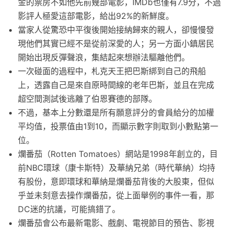
金的票房不如他先前幾部電影，IMDb也僅有7.9分，不過
影評人極愛這部電影，給出92%的新鮮度。
當家人從驚恐中平復後開始接納歸來的親人，卻慢慢發
現他們其實已經不是從前深愛的人；另一方面小鎮居民
開始出現反彈聲浪，集結起來想辦法驅離他們。
一次碰面的過程中，札克天王把巴斯綁到自己的飛船
上，透露自己是來自原時間線的老年巴斯，並且在完成
超空間測試後逃離了伯恩賽德的部隊。
不過，基本上分數還是所有願意評分的會員給分的加權
平均值，投票值由1到10，而顯示數字則取到小數點第一
位。
爛番茄（Rotten Tomatoes）網站是1998年創立的，目
前NBC環球（康卡斯特）及華納兄弟（時代華納）均持
有股份，意即環球和華納是爛番茄背後的大股東，但似
乎並未刻意去操作爛番茄，從上面舉例的事件一看，那
DC迷的抗議，可能搞錯了。
爛番茄會公布最新電影、戲劇、電視節目的預告、影視