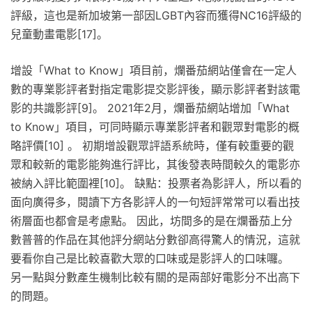
評級，這也是新加坡第一部因LGBT內容而獲得NC16評級的
兒童動畫電影[17]。
增設「What to Know」項目前，爛番茄網站僅會在一定人
數的專業影評者對指定電影提交影評後，顯示影評者對該電
影的共識影評[9]。 2021年2月，爛番茄網站增加「What
to Know」項目，可同時顯示專業影評者和觀眾對電影的概
略評價[10] 。 初期增設觀眾評語系統時，僅有較重要的觀
眾和較新的電影能夠進行評比，其後發表時間較久的電影亦
被納入評比範圍裡[10]。 缺點：投票者為影評人，所以看的
面向廣得多，閱讀下方各影評人的一句短評常常可以看出技
術層面也都會是考慮點。 因此，坊間多的是在爛番茄上分
數普普的作品在其他評分網站分數卻高得驚人的情況，這就
要看你自己是比較喜歡大眾的口味或是影評人的口味囉。
另一點與分數產生機制比較有關的是兩部好電影分不出高下
的問題。