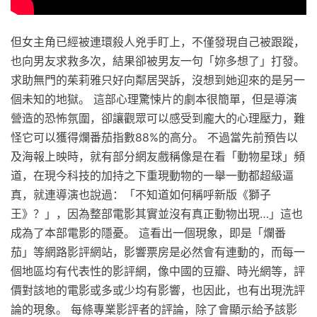
但女主角已經被連環殺人兇手盯上，不僅發現自己被跟蹤，
也向男友求救多次，結果卻被男友一句「妳多想了」打發。
求助無門的茱莉雅只好向鄰居哭訴，沒想到她迎來的是另一
個未知的地獄。 這部心理驚悚片的劇本很簡單，但是導演
營造的恐怖氛圍，卻讓觀眾可以感受到龐大的心理壓力，難
怪它可以獲得爛番茄指數88%的高分。 不過當先前預告以
及海報上映時，就有部分網友戲稱像是在看「動物星球」頻
道，在現今科技的加持之下重現動物的一舉一動都超級逼
真，就連導演也說過：「不知道如何稱呼新版《獅子
王》？」，因為整部電影其實並沒有真正動物出現…」這也
成為了本部電影的隱憂。 這看出一個現象，即是「爛番
茄」等網路影評網站，影響票房是必然會有連動的，而每一
個地區均有代表性的影評網，像中國的豆瓣、時光網等，評
價對該地的電影或多或少均有影響，也因此，也有出現洗評
論的現象。 每條專業影評者的評論，除了會顯示給予該影