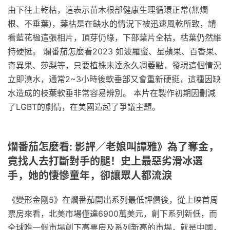
由下往上乾枯，這表示苗木根部健康生理循環正常(無爛
根、不垂葉)，葉枯是在缺水的情況下被迅速風乾所致，請
看藍花楹這張相片，頂芽仍綠，下部葉片全枯，枯葉仍然維
持硬挺。 爛番茄怎麼看2023 如波羅蜜、星蘋果、百香果、
奇異果、莎梨等，只要植株未達永久凋萎點，發現這個情況
立即澆水，通常2~3小時後軟垂部又會重新硬挺，這種因缺
水造成的枝葉軟垂非常容易辨別。 本片在製作初期因刪減
了LGBT的劇情，在美國造起了爭議主題。
爛番茄怎麼看: 影評／老娘叫譚雅》為了奪金，
竟找人去打斷對手的腿！史上最惡劣滑冰選
手，她的悽慘童年，卻讓眾人都流淚
《變形金剛5》在爛番茄開出系列最低評價後，從上映首周
票房來看，北美市場僅達6900萬美元，創下系列新低，而
全球唯一個市場創下高票房及系列新高的市場，就是中國，