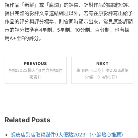
視作品「新鮮」或「腐爛」的評價、針對作品的關鍵短評、
提供完整的影評文章連結網址以外，若有在原影評寫出給予
作品的評分與評分標準，則會同時顯示出來，常見原影評顯
示的評分標準有4星制、5星制、10分制、百分制，也有採
用A+至F的評分。
PREVIOUS
NEXT
祝福2023懶人包!內含祝福絕
鼻咽癌可以吃什麼2023詳細
密資料
介紹!（小編推薦）
Related Posts
蝦皮店到店取貨證件9大優點2023!（小編貼心推薦）