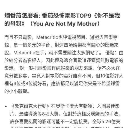
爛番茄怎麼看: 番茄恐怖電影TOP9《你不是我
的母親》（You Are Not My Mother）
而且不只電影，Metacritic也評電視節目、遊戲與音樂專
輯，是一個多元的平台，對這四項娛樂都有關心的影迷來
說，Metacritic在手，就不需要關注太多網站了。 優點：由
於給分者為影評人，因此極為適合喜歡追逐獲獎無數電影的
影迷。 對一般把電影當作純娛樂的朋友來說，便不必太在
意分數多寡，畢竟人對電影的喜好雖有不同，但10位影評人
裡有6位或8位說好看，應該都足以滿足你只是不希望踩雷
的小小願望。
《敦克爾克大行動》在奧斯卡獎大有斬獲，入圍最佳影
片、最佳導演等8項大獎，但對於這樣反璞歸真的手法，
許多喜愛諾蘭的影迷可能不一定能接受，全球5.26億美