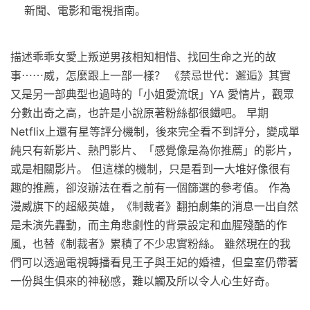
新聞、電影和電視指南。
描述乖乖女愛上叛逆男孩相知相惜、找回生命之光的故
事⋯⋯威，怎麼跟上一部一樣？ 《禁忌世代：邂逅》其實
又是另一部典型也過時的「小姐愛流氓」YA 愛情片，觀眾
分數出奇之高，也許是小說原著粉絲都很鐵吧。 早期
Netflix上還有星等評分機制，後來完全看不到評分，變成單
純只有新影片、熱門影片、「感覺像是為你推薦」的影片，
或是相關影片。 但這樣的機制，只是看到一大堆好像很有
趣的推薦，卻沒辦法在看之前有一個篩選的參考值。 作為
漫威旗下的超級英雄，《制裁者》翻拍劇集的消息一出自然
是未演先轟動，而主角悲劇性的背景設定和血腥殘酷的作
風，也替《制裁者》累積了不少忠實粉絲。 雖然現在的我
們可以透過電視轉播看見王子與王妃的婚禮，但皇室仍帶著
一份與生俱來的神秘感，難以觸及所以令人心生好奇。