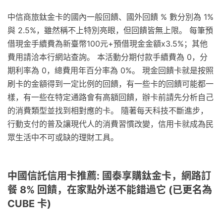
中信商旅鈦金卡的國內一般回饋、國外回饋 % 數分別為 1%
與 2.5%，雖然稱不上特別亮眼，但回饋皆無上限。 每筆預
借現金手續費為新臺幣100元+預借現金金額x3.5%；其他
費用請洽本行網站查詢。 本活動分期付款手續費為 0，分
期利率為 0，總費用年百分率為 0%。 現金回饋卡就是按照
刷卡的金額得到一定比例的回饋，有一些卡的回饋可能都一
樣，有一些在特定通路會有高額回饋，辦卡前請先分析自己
的消費類型並找到相對應的卡。 隨著每天科技不斷進步，
行動支付的普及讓現代人的消費習慣改變，信用卡就成為民
眾生活中不可或缺的理財工具。
中國信託信用卡推薦: 國泰享購鈦金卡，網路訂
餐 8% 回饋，在家點外送不能錯過它 (已更名為
CUBE 卡)