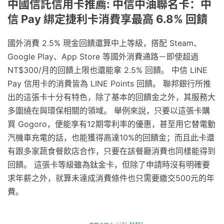
中國信託信用卡推薦: 中信中油聯名卡：中
信 Pay 綁定捷利卡消費享最高 6.8% 回饋
國外消費 2.5% 現金回饋還算中上等級，搭配 Steam、
Google Play、App Store 等國外消費通路－即使超過
NT$300/月的回饋上限也還能拿 2.5% 回饋。 中信 LINE
Pay 信用卡的消費皆為 LINE Points 回饋。 聯邦銀行所推
出的這張卡十分有特色，除了基本的回饋金之外，其服務大
多圍繞在與環保相關的領域。 舉例來說，只要以這張卡購
買 Gogoro，便能享有12期零利率的優惠，甚至用它替電動
汽機車充電的話，也能獲得高達10%的回饋金；而且此卡還
有跟多家蔬食餐飲店合作，只要在該餐廳消費也同樣能得到
回饋。 這張卡等級雖為鈦金卡，但除了申請時沒有明確要
求年薪之外，就算未達成消費條件也只需要繳交500元的年
費。