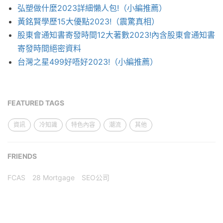
弘塑做什麼2023詳細懶人包!（小編推薦）
黃銘賢學歷15大優點2023!（震驚真相）
股東會通知書寄發時間12大著數2023!內含股東會通知書
寄發時間絕密資料
台灣之星499好唔好2023!（小編推薦）
FEATURED TAGS
資訊
冷知識
特色內容
潮流
其他
FRIENDS
FCAS
28 Mortgage
SEO公司