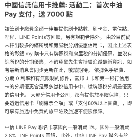
中國信託信用卡推薦: 活動二：首次中油
Pay 支付，送 7000 點
該筆刷卡繳費金額一律無提供刷卡點數、刷卡金、電信點、
哩程、LINE Points等回饋，另有規範者除外。 由於目前尚
未釋出較多的綜所稅和房屋稅分期優惠信用卡，因此上述表
格的彰銀 my 購卡只有牌照稅和房屋稅的分期優惠，並沒有
綜所稅的分期優惠，不過貸鼠先生會持續追蹤最新資訊，如
有最新消息會同步更新在此，敬請期待。 依據免手續費、
分期 0 利率和有無限制的條件，富邦 J 卡和第一銀行信用
卡的分期優惠會是眾多繳稅信用卡中，繳牌照稅分期最優惠
的信用卡。 大部分信用卡公司，都有提供旅平險保障，只
要透過信用卡「刷機票全額」或「支付80%以上團費」，即
可享有旅途中免費的旅平險及旅遊不便險保障。
中信 LINE Pay 聯名卡享國內一般消費 1%，國外一般消費
2.8% LINE Points 回饋，此外，中信 LINE Pay 聯名卡於