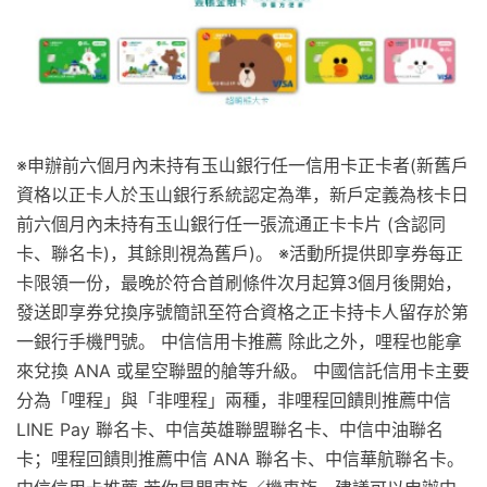
※申辦前六個月內未持有玉山銀行任一信用卡正卡者(新舊戶
資格以正卡人於玉山銀行系統認定為準，新戶定義為核卡日
前六個月內未持有玉山銀行任一張流通正卡卡片 (含認同
卡、聯名卡)，其餘則視為舊戶)。 ※活動所提供即享券每正
卡限領一份，最晚於符合首刷條件次月起算3個月後開始，
發送即享券兌換序號簡訊至符合資格之正卡持卡人留存於第
一銀行手機門號。 中信信用卡推薦 除此之外，哩程也能拿
來兌換 ANA 或星空聯盟的艙等升級。 中國信託信用卡主要
分為「哩程」與「非哩程」兩種，非哩程回饋則推薦中信
LINE Pay 聯名卡、中信英雄聯盟聯名卡、中信中油聯名
卡；哩程回饋則推薦中信 ANA 聯名卡、中信華航聯名卡。