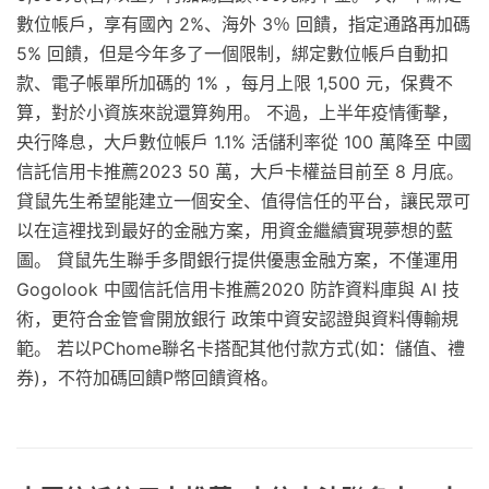
數位帳戶，享有國內 2%、海外 3％ 回饋，指定通路再加碼
5% 回饋，但是今年多了一個限制，綁定數位帳戶自動扣
款、電子帳單所加碼的 1% ，每月上限 1,500 元，保費不
算，對於小資族來說還算夠用。 不過，上半年疫情衝擊，
央行降息，大戶數位帳戶 1.1% 活儲利率從 100 萬降至 中國
信託信用卡推薦2023 50 萬，大戶卡權益目前至 8 月底。
貸鼠先生希望能建立一個安全、值得信任的平台，讓民眾可
以在這裡找到最好的金融方案，用資金繼續實現夢想的藍
圖。 貸鼠先生聯手多間銀行提供優惠金融方案，不僅運用
Gogolook 中國信託信用卡推薦2020 防詐資料庫與 AI 技
術，更符合金管會開放銀行 政策中資安認證與資料傳輸規
範。 若以PChome聯名卡搭配其他付款方式(如：儲值、禮
券)，不符加碼回饋P幣回饋資格。