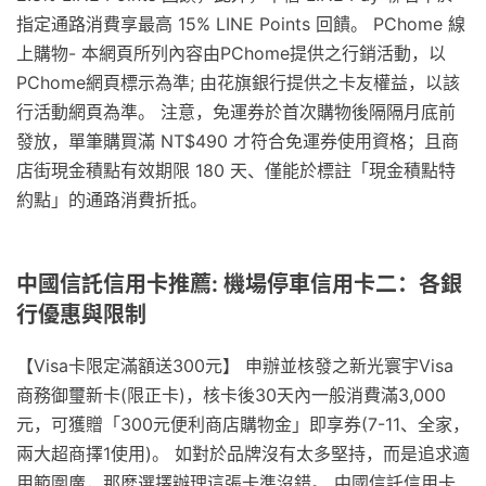
指定通路消費享最高 15% LINE Points 回饋。 PChome 線
上購物- 本網頁所列內容由PChome提供之行銷活動，以
PChome網頁標示為準; 由花旗銀行提供之卡友權益，以該
行活動網頁為準。 注意，免運券於首次購物後隔隔月底前
發放，單筆購買滿 NT$490 才符合免運券使用資格；且商
店街現金積點有效期限 180 天、僅能於標註「現金積點特
約點」的通路消費折抵。
中國信託信用卡推薦: 機場停車信用卡二：各銀
行優惠與限制
【Visa卡限定滿額送300元】 申辦並核發之新光寰宇Visa
商務御璽新卡(限正卡)，核卡後30天內一般消費滿3,000
元，可獲贈「300元便利商店購物金」即享券(7-11、全家，
兩大超商擇1使用)。 如對於品牌沒有太多堅持，而是追求適
用範圍廣，那麼選擇辦理這張卡準沒錯。 中國信託信用卡