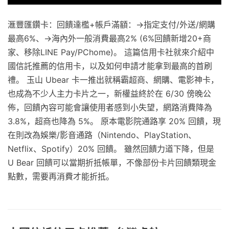
️滙豐匯鑽卡：回饋達檻+帳戶滿額：→指定支付/外送/網購
最高6%、→海內外一般消費最高2% (6%回饋新增20+商
家、移除LINE Pay/PChome)。 這篇信用卡社就來介紹中
國信託推薦的信用卡，以及如何申請才能拿到最高的首刷
禮。 玉山 Ubear 卡一推出就稱霸超商、網購、電影神卡，
也成為不少人主力卡片之一，新權益終於在 6/30 傍晚公
佈，回饋內容可能會讓使用者感到小失望，網路消費降為
3.8%，超商也降為 5%。 原本電影院通路享 20% 回饋，現
在則改為娛樂/影音通路（Nintendo、PlayStation、
Netflix、Spotify）20% 回饋。 雖然回饋力道下降，但是
U Bear 回饋可以當期折抵帳單，不像部份卡片回饋類現金
點數，需要再消費才能折抵。