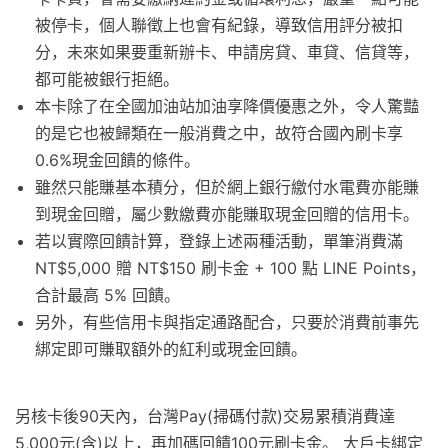
被停卡，個人聯徵上也會有紀錄，導致信用評分被扣
分，未來如果要重新辦卡、申請房貸、車貸、信貸等，
都可能被銀行拒絕。
本卡除了在全國加油站加油享降價優惠之外，令人驚豔
的是它也被歸類在一般消費之中，故符合國內刷卡享
0.6%現金回饋的條件。
雖然只能賺基本積分，但於網上銀行繳付水電費亦能賺
到現金回贈，屬少數繳費亦能賺取現金回贈的信用卡。
若以實際回饋計算，登錄上述兩種活動，單筆消費滿
NT$5,000 贈 NT$150 刷卡金 + 100 點 LINE Points，
合計最高 5% 回饋。
另外，有些信用卡與指定通路配合，只要於消費前事先
綁定即可賺取額外的紅利或現金回饋。
另核卡後90天內，台灣Pay(掃碼付款)交易累積消費達
5,000元(含)以上，再加碼回饋100元刷卡金。 大戶卡綁定