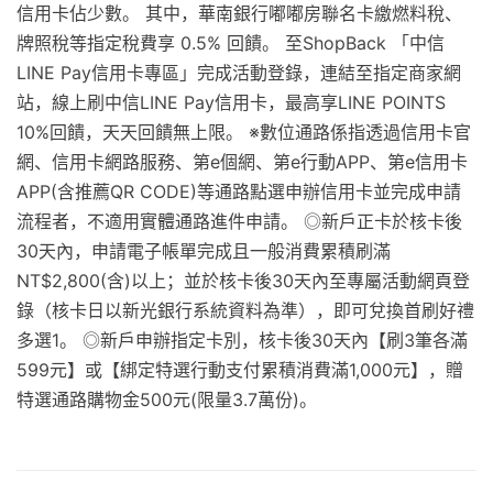
信用卡佔少數。 其中，華南銀行嘟嘟房聯名卡繳燃料稅、
牌照稅等指定稅費享 0.5% 回饋。 至ShopBack 「中信
LINE Pay信用卡專區」完成活動登錄，連結至指定商家網
站，線上刷中信LINE Pay信用卡，最高享LINE POINTS
10%回饋，天天回饋無上限。 ※數位通路係指透過信用卡官
網、信用卡網路服務、第e個網、第e行動APP、第e信用卡
APP(含推薦QR CODE)等通路點選申辦信用卡並完成申請
流程者，不適用實體通路進件申請。 ◎新戶正卡於核卡後
30天內，申請電子帳單完成且一般消費累積刷滿
NT$2,800(含)以上；並於核卡後30天內至專屬活動網頁登
錄（核卡日以新光銀行系統資料為準），即可兌換首刷好禮
多選1。 ◎新戶申辦指定卡別，核卡後30天內【刷3筆各滿
599元】或【綁定特選行動支付累積消費滿1,000元】，贈
特選通路購物金500元(限量3.7萬份)。