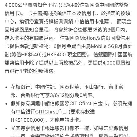
4,000公里鳳凰知音里程 (只適用於信銀國際中國國航雙幣
信用卡)。 卡主需攜同換領信正本及信用卡，於指定的換領
中心，換領浴室寶或鐵板涮涮鍋 中信信用卡推薦 。 而現金
回贈或鳳凰知音里程，將會於符合簽賬要求後的3個月內，
存入卡主的有關賬戶內。 信銀國際Motion及信銀國際信用
卡提供兩款迎新禮物：6個月免費自由鳥Mobile 5GB月費計
劃(總值HK$540)或HK$400 現金回贈。 信銀國際中國國航
雙幣信用卡除了提供以上兩款禮品外，更提供4,000鳳凰知
音飛行里數的迎新禮遇。
花旗銀行、中國信託、國泰世華、玉山銀行、台北富
邦、台新銀行可享3/6/12期分期0利率。
假如你有興趣申請信銀國際CITICfirst 白金卡，必須先擁
有中信銀行CITICfirst戶口 (要求存款達
HK$1,000,000)，才能申請此卡。
尤其每張信用卡帳單繳款日都不一樣，如果忘記繳信用
卡卡費，會需要繳納違約金或循環利息，嚴重一點可能