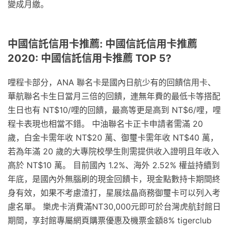
變成月繳。
中國信託信用卡推薦: 中國信託信用卡推薦
2020: 中國信託信用卡推薦 TOP 5?
哩程卡部分，ANA 聯名卡是國內日航少有的回饋信用卡、
華航聯名卡生日當月三倍的回饋，連無年費的最低卡等搭配
生日也有 NT$10/哩的回饋，最高等更是高到 NT$6/哩，哩
程卡表現也相當不錯。 中油聯名卡正卡申請者需滿 20
歲，白金卡需年收 NT$20 萬、御璽卡需年收 NT$40 萬，
若為年滿 20 歲的大專院校學生則需提供收入證明且年收入
高於 NT$10 萬。 目前國內 1.2%、海外 2.52% 權益持續到
年底，是國內外無腦刷的現金回饋卡，現金點數持卡期間終
身有效，如果不考慮渣打，星展炫晶商務御璽卡可以列入考
慮名單。 樂虎卡消費滿NT30,000元即可於台灣虎航封館日
期間，享封館專屬網頁購票優惠及機票金額8% tigerclub