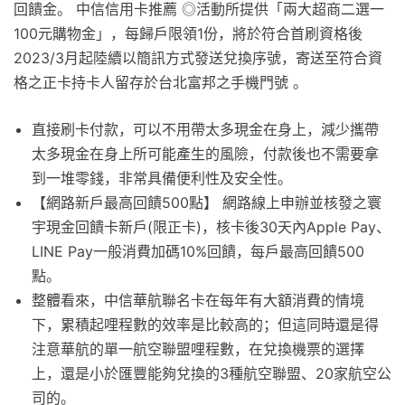
回饋金。 中信信用卡推薦 ◎活動所提供「兩大超商二選一
100元購物金」，每歸戶限領1份，將於符合首刷資格後
2023/3月起陸續以簡訊方式發送兌換序號，寄送至符合資
格之正卡持卡人留存於台北富邦之手機門號 。
直接刷卡付款，可以不用帶太多現金在身上，減少攜帶
太多現金在身上所可能產生的風險，付款後也不需要拿
到一堆零錢，非常具備便利性及安全性。
【網路新戶最高回饋500點】 網路線上申辦並核發之寰
宇現金回饋卡新戶(限正卡)，核卡後30天內Apple Pay、
LINE Pay一般消費加碼10%回饋，每戶最高回饋500
點。
整體看來，中信華航聯名卡在每年有大額消費的情境
下，累積起哩程數的效率是比較高的；但這同時還是得
注意華航的單一航空聯盟哩程數，在兌換機票的選擇
上，還是小於匯豐能夠兌換的3種航空聯盟、20家航空公
司的。