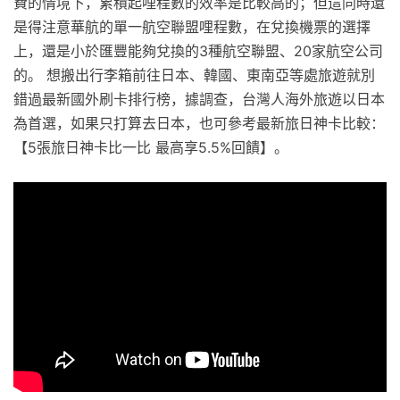
費的情境下，累積起哩程數的效率是比較高的；但這同時還
是得注意華航的單一航空聯盟哩程數，在兌換機票的選擇
上，還是小於匯豐能夠兌換的3種航空聯盟、20家航空公司
的。 想搬出行李箱前往日本、韓國、東南亞等處旅遊就別
錯過最新國外刷卡排行榜，據調查，台灣人海外旅遊以日本
為首選，如果只打算去日本，也可參考最新旅日神卡比較：
【5張旅日神卡比一比 最高享5.5%回饋】。