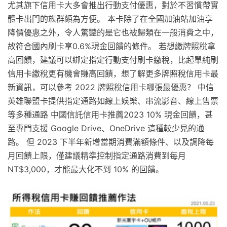
尤其旗下信用卡大多會推出行動支付優惠，對於不習慣帶實
體卡出門的族群頗為方便。 本卡除了在全國加油站加油享
降價優惠之外，令人驚豔的是它也被歸類在一般消費之中，
故符合國內刷卡享0.6%現金回饋的條件。 若想繳牌照稅拿
高回饋，建議可以綁定指定行動支付刷卡繳稅，比起單純刷
信用卡繳稅更有機會賺高回饋，想了解更多牌照稅信用卡最
新資訊，可以參考 2022 牌照稅信用卡哪張最優惠？ 中信
英雄聯盟卡提供指定通路如線上娛樂、串流影音、線上售票
等多種通路 中國信託信用卡推薦2023 10% 現金回饋，甚
至專門支援 Google Drive、OneDrive 這種較少見的通
路。 但 2023 下半年新增當期消費滿額條件、以及調降每
月回饋上限，僅建議精準控制指定通路消費到每月
NT$3,000，才能最大化不到 10% 的回饋。