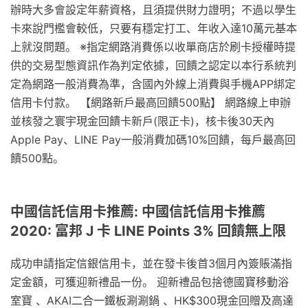
辦時大多會設定年薪資格，且須提供財力證明；不過以學生
卡來說門檻會較低，只要有穩定打工、年收入達10萬元基本
上就沒問題。 ※指定網路消費係以收單商店於刷卡授權時提
供的交易型態資訊作為判定依據，回饋之認定以本行系統判
定為網路一般消費為準，含國內外線上消費與手機APP綁定
信用卡付款。 【網路新戶最高回饋500點】 網路線上申辦
並核發之寰宇現金回饋卡新戶(限正卡)，核卡後30天內
Apple Pay、LINE Pay一般消費加碼10%回饋，每戶最高回
饋500點。
中國信託信用卡推薦: 中國信託信用卡推薦
2020: 富邦 J 卡 LINE Points 3% 回饋無上限
成功申請指定信銀信用卡，並在發卡後首3個月內簽賬滿指
定金額，可獲迎新禮品一份。 迎新禮品包捨德國寶移動浴
室寶 、AKAI二合一鐵板涮涮鍋 、HK$300現金回贈及高達