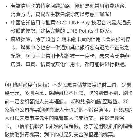
若該信用卡的特定回饋通路，剛好是你常用消費通路、
消費方式，貸鼠先生就建議你可以考慮申辦喔！
中國信託信用卡推薦2020 LINE Pay 挾著台灣最大通訊
軟體的優勢，建構完整的 LINE Points 生態系。
麻編提醒，除了超過 3 期未繳卡費的信用卡會被強制停
卡，聯徵中心也會一併通知其他銀行您有還款不正常之
紀錄，屆時手上信用卡都將被一一停卡，未來若要申辦
房貸、車貸、信貸或其他信用卡，都可能被銀行拒絕。
(4) 臨時額度有回饋：不少民眾買儲蓄險當理財工具，少則
幾萬元，多則百萬，臨時額度不回饋，吃的到看不到，刷卡
前一定要和客服人員再確認。 能夠兌換3個航空聯盟、20
家航空公司機票的匯豐旅人卡也是個不錯得選擇，有興趣的
人可以去看市場先生的匯豐旅人卡開箱文。 由於是聯名
卡，中信華航聯名卡累積的哩程數，除了能用較折扣的哩程
數換取酬賓機票；剩下的就是到天合聯盟裡的機票。