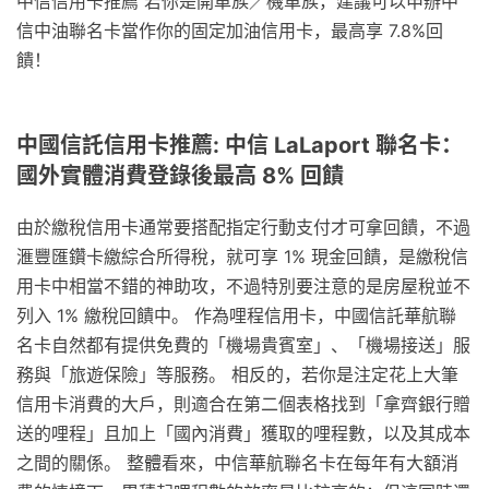
中信信用卡推薦 若你是開車族／機車族，建議可以申辦中
信中油聯名卡當作你的固定加油信用卡，最高享 7.8%回
饋！
中國信託信用卡推薦: 中信 LaLaport 聯名卡：
國外實體消費登錄後最高 8% 回饋
由於繳稅信用卡通常要搭配指定行動支付才可拿回饋，不過
滙豐匯鑽卡繳綜合所得稅，就可享 1% 現金回饋，是繳稅信
用卡中相當不錯的神助攻，不過特別要注意的是房屋稅並不
列入 1% 繳稅回饋中。 作為哩程信用卡，中國信託華航聯
名卡自然都有提供免費的「機場貴賓室」、「機場接送」服
務與「旅遊保險」等服務。 相反的，若你是注定花上大筆
信用卡消費的大戶，則適合在第二個表格找到「拿齊銀行贈
送的哩程」且加上「國內消費」獲取的哩程數，以及其成本
之間的關係。 整體看來，中信華航聯名卡在每年有大額消