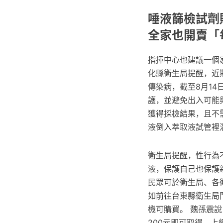
唾液篩檢試劑
全家也開賣「
指揮中心也建議一個家庭
化縣衛生局提醒，近
傳染病，截至8月1
護，並避免出入可能
獲得採檢結果，且不
液倒入萃取液試管裡
衛生局提醒，性行為
液，保護自己也保護
民眾可於衛生局、各
如前往台東縣衛生局
機可購買。 魏孫震說
200元即可取得，上