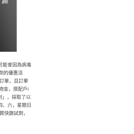
可能會因為病毒
試劑的優惠活
運訂單，且訂單
物金，搭配戶i
名制」，採取了以
四、六，星期日
買快篩試劑，