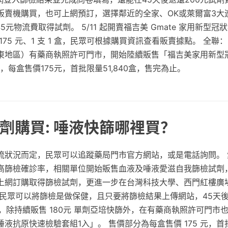
販賣機購買，也可上網預訂，選擇鄰近的全家、OK或萊爾富3大
5元物流費取得試劑。 5/11 起開賣福吉美 Gmate 家用新型
75 元、1 支 1 盒，民眾可根據購買資訊查看販賣據點。 全聯：
東地區）有藥商執照許可門市，開始陸續販售「福吉美家用新型
，每盒售價175元，首批限量51,840盒，售完為止。
劑購買: 唾液快篩哪裡買？
流狀況而定，民眾可以追蹤藥局門市官方網站，或是電話詢問。 
高篩檢確診率，相關單位開始販售血液及唾液愛滋自我篩檢試劑，
上網訂購取得篩檢試劑，更進一步在台灣科技大學、西門紅樓廣
望民眾可以將篩檢是做保健，且只要將篩檢結果上傳網站，45天
 表示，除持續販售 180元 單劑亞培快篩外，在有藥商執照許可門市
液抗原快速檢驗套組1入」。 售價部分為每盒售價 175 元，首