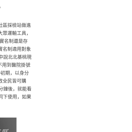
？
社區採檢站做進
大眾運輸工具，
實名制還是存
實名制適用對象
時中說北北基桃現
不用到醫院掛號
0初期，以身分
放全民皆可購
5分鐘後，就能看
陪同下使用，如果