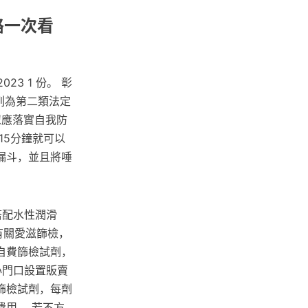
路一次看
3 1 份。 彰
列為第二類法定
眾應落實自我防
15分鐘就可以
漏斗，並且將唾
搭配水性潤滑
有關愛滋篩檢，
自費篩檢試劑，
心門口設置販賣
我篩檢試劑，每劑
費用。 若不方