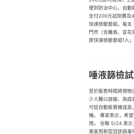
便到防治中心、自動
支付200元試劑費及4
快速檢驗套組，每支 1
門市（含離島、宜花
原快速檢驗套組1入」
唾液篩檢試
至於販售時間將視物
少人難以啟齒，為提
可從自動販賣機或是
機。 專家表示，希
用。 全聯 5/24
美家用新型冠狀病毒唾