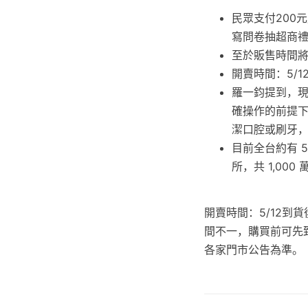
民眾支付200
寫問卷抽超商
至於販售時間
開賣時間：5/
羅一鈞提到，
確操作的前提下
潔口腔或刷牙
目前全台約有 5
所，共 1,000
開賣時間：5/12到
間不一，購買前可先致
各家門市公告為準。