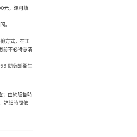
00元，還可填
詢問。
篩檢方式，在正
使用前不必特意清
 58 間偏鄉衛生
2盒；由於販售時
賣，詳細時間依