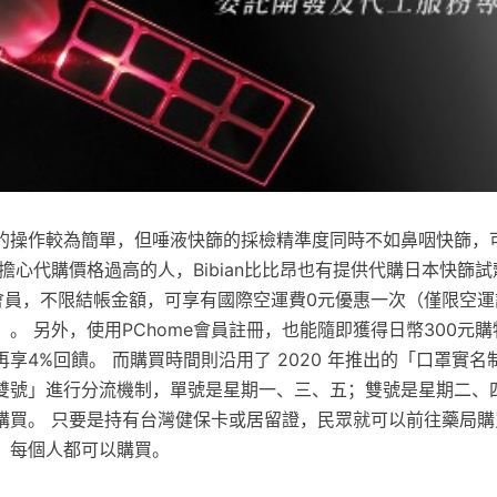
的操作較為簡單，但唾液快篩的採檢精準度同時不如鼻咽快篩，
擔心代購價格過高的人，Bibian比比昂也有提供代購日本快篩
入會員，不限結帳金額，可享有國際空運費0元優惠一次（僅限空
。 另外，使用PChome會員註冊，也能隨即獲得日幣300元購
享4%回饋。 而購買時間則沿用了 2020 年推出的「口罩實
雙號」進行分流機制，單號是星期一、三、五；雙號是星期二、
購買。 只要是持有台灣健保卡或居留證，民眾就可以前往藥局購
，每個人都可以購買。