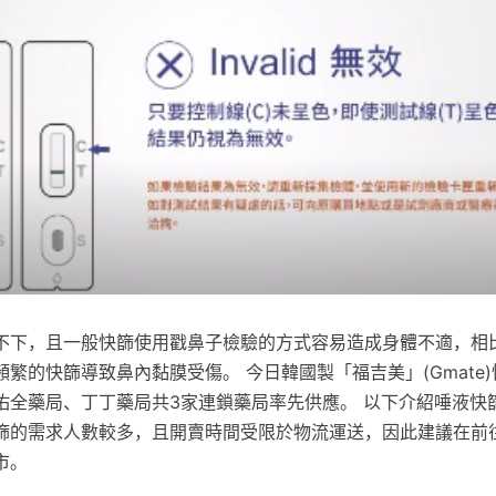
不下，且一般快篩使用戳鼻子檢驗的方式容易造成身體不適，相
繁的快篩導致鼻內黏膜受傷。 今日韓國製「福吉美」(Gmate
佑全藥局、丁丁藥局共3家連鎖藥局率先供應。 以下介紹唾液快
篩的需求人數較多，且開賣時間受限於物流運送，因此建議在前
市。