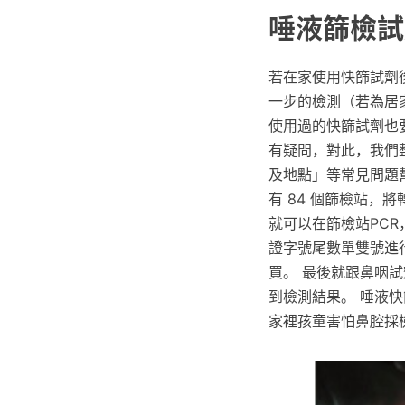
唾液篩檢試
若在家使用快篩試劑
一步的檢測（若為居
使用過的快篩試劑也
有疑問，對此，我們
及地點」等常見問題幫
有 84 個篩檢站
就可以在篩檢站PCR
證字號尾數單雙號進
買。 最後就跟鼻咽試
到檢測結果。 唾液快
家裡孩童害怕鼻腔採