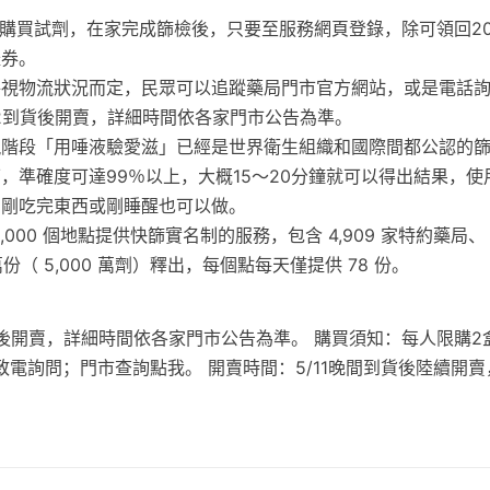
元購買試劑，在家完成篩檢後，只要至服務網頁登錄，除可領回2
禮券。
將視物流狀況而定，民眾可以追蹤藥局門市官方網站，或是電話
12到貨後開賣，詳細時間依各家門市公告為準。
現階段「用唾液驗愛滋」已經是世界衛生組織和國際間都公認的
，準確度可達99％以上，大概15～20分鐘就可以得出結果，
，剛吃完東西或剛睡醒也可以做。
,000 個地點提供快篩實名制的服務，包含 4,909 家特約藥局、
 萬份（ 5,000 萬劑）釋出，每個點每天僅提供 78 份。
貨後開賣，詳細時間依各家門市公告為準。 購買須知：每人限購
電詢問；門市查詢點我。 開賣時間：5/11晚間到貨後陸續開