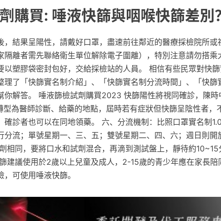
劑購買: 唾液快篩與咽喉快篩差別
後，結果呈陽性，請戴好口罩，盡速前往鄰近的醫療採檢院所或
家隔離者需先聯絡衛生單位解除電子圍離），特別注意請勿搭乘
要以塑膠袋密封包好，交給採檢站的人員。 相信有些民眾對快篩
整理了「快篩實名制介紹」、「快篩實名制分流時間」、「快篩
你解答。 唾液篩檢試劑購買2023 快篩陽性將視同確診，陳
，將轉型為醫師診斷、給藥的地點，屆時若有症狀但快篩呈陰性者，
，確診者也可以在同地領藥。 六、分流機制：比照口罩實名制1.
行分流；單號星期一、三、五；雙號星期二、四、六；週日則開
劑相同，要將口水和試劑混合，再滴到測試盤上，靜待約10~1
篩建議使用於2歲以上兒童及成人，2-15歲的青少年應在家長
檢，可使用唾液快篩。