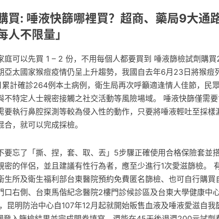
購買: 唾液快篩哪裡買？超商、藥局9大通
每人不限量」
可以先買 1 – 2 份，不用每個人都要買到 唾液篩檢試劑購買202
期亞太國家猴痘疫情仍呈上升趨勢，我國自去年6月23日將猴痘
4日累計確診264例本土病例，衛生局再次呼籲適逢情人佳節，民
與不特定人士親密接觸之社交活動等風險場域。 唾液快篩僅需要
需要執行鼻腔探測等較為侵入性的動作，只要將唾液輕吐至採樣
混合，就可以完成採檢。
不要忘了「撕、捏，套、取、丟」5步驟正確使用合格保險套並
親密的伴侶，並且建議有性行為者，應至少進行1次愛滋篩檢。 
衛生所及衛生福利部台東醫院預約免費匿名篩檢、也可自行購買
門口右側、台東馬偕紀念醫院2樓門診候診區及台東大學健康中
，昆明防治中心自107年12月起就開始販售血液及唾液愛滋自
網登入篩檢結果並完成問卷填寫，還能在45天後退還200元試劑