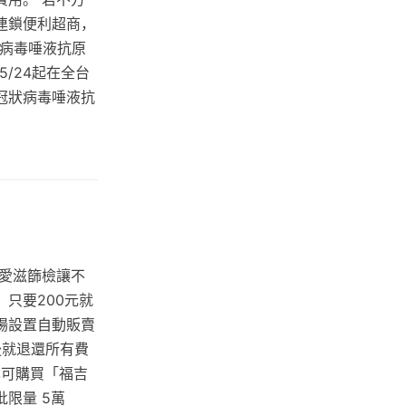
連鎖便利超商，
冠狀病毒唾液抗原
5/24起在全台
冠狀病毒唾液抗
愛滋篩檢讓不
只要200元就
場設置自動販賣
後就退還所有費
也可購買「福吉
批限量 5萬