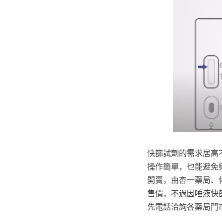
快篩試劑的需求居高
操作簡單，也能避免頻
開賣，由杏一藥局、
售價，不過因唾液快
先電話洽詢各藥局門