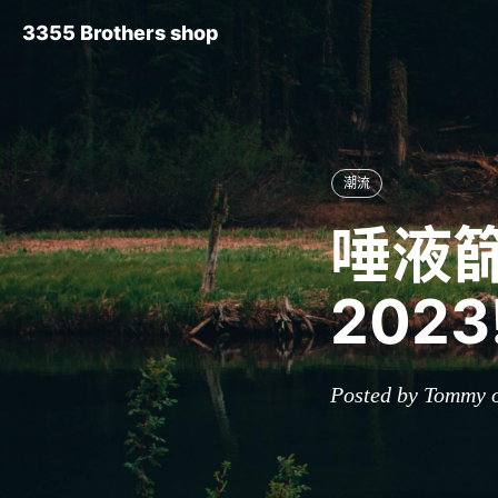
3355 Brothers shop
潮流
唾液
202
Posted by Tommy o