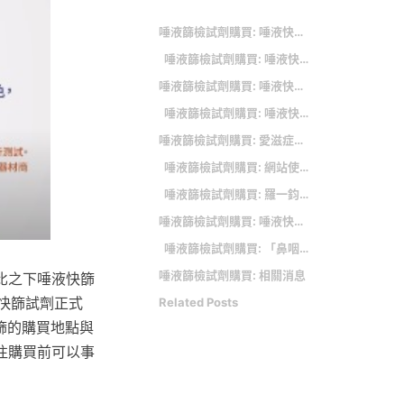
唾液篩檢試劑購買: 唾液快篩與咽喉快篩差別？
唾液篩檢試劑購買: 唾液快篩哪裡買？超商、藥局9大通路一次看 全家也開賣「每人不限量」
唾液篩檢試劑購買: 唾液快篩哪裡買？
唾液篩檢試劑購買: 唾液快篩怎麼用？使用方法教學
唾液篩檢試劑購買: 愛滋症狀千變萬化 羅一鈞不敢小看它
唾液篩檢試劑購買: 網站使用協定
唾液篩檢試劑購買: 羅一鈞變身「防疫柯南」 背後有洋蔥
唾液篩檢試劑購買: 唾液快篩試劑 藥局通路一鍵查
唾液篩檢試劑購買: 「鼻咽」與「唾液」快篩差異
唾液篩檢試劑購買: 相關消息
比之下唾液快篩
)快篩試劑正式
Related Posts
篩的購買地點與
往購買前可以事