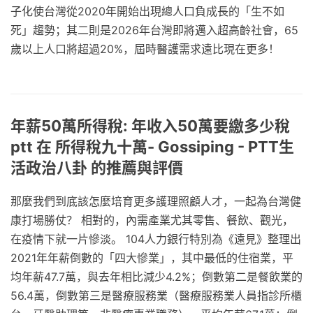
子化使台灣從2020年開始出現總人口負成長的「生不如
死」趨勢；其二則是2026年台灣即將邁入超高齡社會，65
歲以上人口將超過20%，屆時醫護需求遠比現在更多！
年薪50萬所得稅: 年收入50萬要繳多少稅
ptt 在 所得稅九十萬- Gossiping - PTT生
活政治八卦 的推薦與評價
那麼我們到底該怎麼培育更多護理照顧人才，一起為台灣健
康打場勝仗？ 相對的，內需產業尤其零售、餐飲、觀光，
在疫情下就一片慘淡。 104人力銀行特別為《遠見》整理出
2021年年薪倒數的「四大慘業」，其中最低的住宿業，平
均年薪47.7萬，與去年相比減少4.2%；倒數第二是餐飲業的
56.4萬，倒數第三是醫療服務業（醫療服務業人員指診所櫃