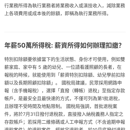
行業務所得為執行業務者將業務收入或演技收入，減除業務
上各項費用或成本後的餘額，即稱為執行業務所得。
年薪50萬所得稅: 薪資所得如何辦理扣繳？
特別扣除額要依據當下的生活狀態、身份才可使用，例如雙
薪家庭、家中有 5 歲的幼兒、一位請看護照顧的長者，在
報稅的時候，就能使用到「薪資特別扣除額、幼兒學前扣除
額以及長期照顧扣除額」。 國稅局建議，民眾採用網路申
報（含手機報稅），選擇「直撥（轉帳）退稅」至指定存款
帳戶，是最安全且最快速的方式，不僅可列為第1批退稅，
且辦理不受時間及地點限制。 國稅局強調，首批退稅案
件，將於7月31日撥付退稅款，直接撥入納稅義務人指定之
存款帳戶；若採用二維條碼或人工申報方式（不含逾期申報
退稅案件）的退稅案件，經核定退稅者，於10月底撥付退稅