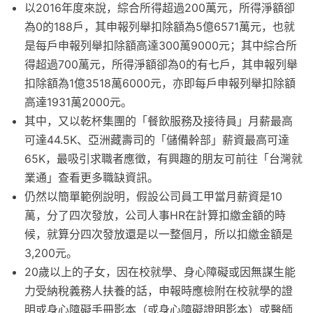
以2016年度來說，綜合所得超過200萬元，所得淨額卻
為0的188戶，其申報列舉扣除額為5億6571萬元，也就
是每戶申報列舉扣除額高達300萬9000元；其中綜合所
得超過700萬元，所得淨額卻為0的有七戶，其申報列舉
扣除額為1億3518萬6000元，亦即每戶申報列舉扣除額
高達1931萬2000元。
其中，又以乾杯集團的「餐飲服務及接待員」月薪最高
可達44.5K、亞洲藏壽司的「儲備幹部」薪資最高可達
65K，最吸引求職者應徵，有興趣的朋友可前往「台灣就
業通」查看更多職缺資訊。
仍然以簡單範例說明，假設公司員工甲當月薪資是10
萬，分了四次發放，公司人事HR在計算扣繳金額的時
候，就算分四次發放還是以一整個月，所以扣繳金額是
3,200元。
20歲以上的子女，因在校就學、身心障礙或因無謀生能
力受納稅義務人扶養的話，申報時應檢附在校就學的證
明或身心障礙手冊影本（或身心障礙證明影本）或醫師