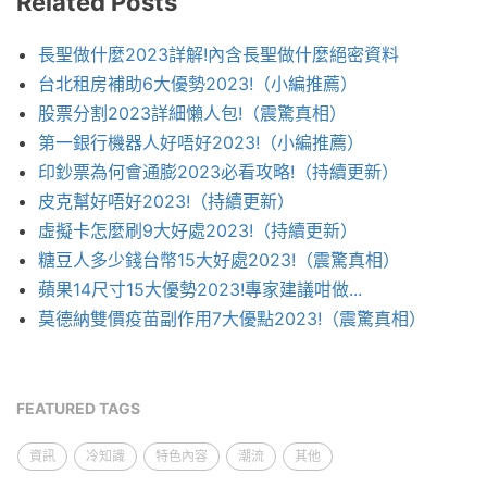
Related Posts
長聖做什麼2023詳解!內含長聖做什麼絕密資料
台北租房補助6大優勢2023!（小編推薦）
股票分割2023詳細懶人包!（震驚真相）
第一銀行機器人好唔好2023!（小編推薦）
印鈔票為何會通膨2023必看攻略!（持續更新）
皮克幫好唔好2023!（持續更新）
虛擬卡怎麼刷9大好處2023!（持續更新）
糖豆人多少錢台幣15大好處2023!（震驚真相）
蘋果14尺寸15大優勢2023!專家建議咁做...
莫德納雙價疫苗副作用7大優點2023!（震驚真相）
FEATURED TAGS
資訊
冷知識
特色內容
潮流
其他