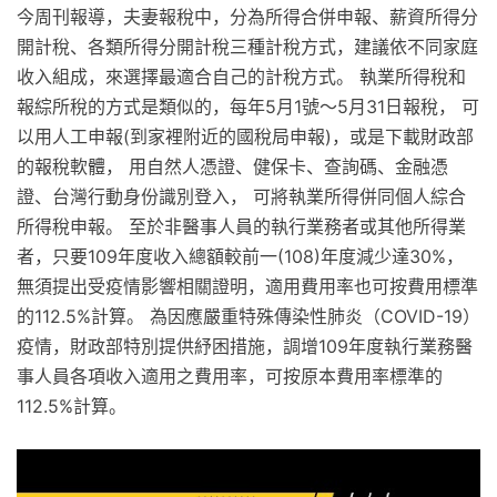
今周刊報導，夫妻報稅中，分為所得合併申報、薪資所得分
開計稅、各類所得分開計稅三種計稅方式，建議依不同家庭
收入組成，來選擇最適合自己的計稅方式。 執業所得稅和
報綜所稅的方式是類似的，每年5月1號～5月31日報稅， 可
以用人工申報(到家裡附近的國稅局申報)，或是下載財政部
的報稅軟體， 用自然人憑證、健保卡、查詢碼、金融憑
證、台灣行動身份識別登入， 可將執業所得併同個人綜合
所得稅申報。 至於非醫事人員的執行業務者或其他所得業
者，只要109年度收入總額較前一(108)年度減少達30%，
無須提出受疫情影響相關證明，適用費用率也可按費用標準
的112.5%計算。 為因應嚴重特殊傳染性肺炎（COVID-19）
疫情，財政部特別提供紓困措施，調增109年度執行業務醫
事人員各項收入適用之費用率，可按原本費用率標準的
112.5%計算。