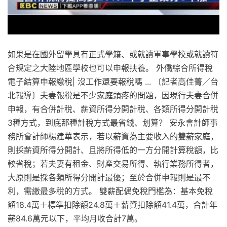
如果是在國外留學具有正式學籍、或就讀軍事學校或就讀符
合規定之大陸地區學校也可以申報扶養。 外僑綜合所得稅
電子結算申報繳稅| 沒工作還要報稅嗎 ... 〔記者高佳菁／台
北報導〕夫妻報稅是不少家庭頭疼的問題，因現行夫妻合併
申報，有合併計稅、薪資所得分開計稅、各類所得分開計稅
3種方式，到底那種計稅方式最省錢、划算？ 安永會計師事
務所會計師楊建華表示，若以薪資為主要收入的雙薪家庭，
則採薪資所得分開計、且將所得低的一方分開計算稅額，比
較省稅；若夫妻有租金、財產交易所得、執行業務所得者，
大原則是採各類所得分開計最優；至於合併申報則是最不
利，需繳最多稅的方式。 雙薪配偶免稅門檻為：基本免稅
額18.4萬＋標準扣除額24.8萬＋薪資扣除額41.4萬，合計年
薪84.6萬元以下，平均月收合計7萬。