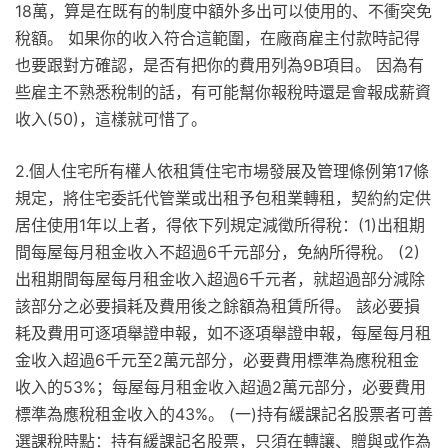
18萬，算是在既有的制度中額外多出可以使用的、不衝突免
稅額。 如果你的收入符合這範圍，在廠商雇主付款時記得
也要跟對方確認，是否有把你的費用列為9B項目。 因為有
些雇主不熟悉稅制的話，有可能幫你報稅時還是會報成薪資
收入(50)，這樣就可惜了。
2.個人住宅所有權人依租賃住宅市場發展及管理條例第17條
規定，將住宅委託代管業或出租予包租業轉租，契約約定供
居住使用1年以上者，得依下列規定減徵所得稅：(1)出租期
間每屋每月租金收入不超過6千元部分，免納所得稅。 (2)
出租期間每屋每月租金收入超過6千元者，就超過部分減除
該部分之必要損耗及費用後之餘額為租賃所得。 該必要損
耗及費用可逐項舉證申報，如不逐項舉證申報，每屋每月租
金收入超過6千元至2萬元部分，必要費用標準為應稅租金
收入的53%；每屋每月租金收入超過2萬元部分，必要費用
標準為應稅租金收入的43%。 (一)持有緩課記名股票者可善
選課稅時點：持有緩課記名股票，只須在轉讓、贈與或作為