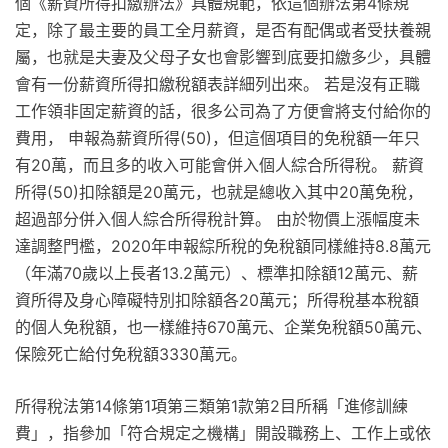
個《薪資所得扣繳辦法》具體規範，依這個辦法第4條規
定，除了最主要的員工全月薪資，是否有配偶或者受扶養親
屬，也就是夫妻及父母子女也會影響到底要扣繳多少，具體
會有一份薪資所得扣繳稅額表詳細列出來。 若是沒有正職
工作領非固定薪資的話，很多公司為了方便會將支付給你的
費用， 申報為薪資所得(50)，但這個項目的免稅額一年只
有20萬，而且多的收入可能會併入個人綜合所得稅。 薪資
所得(50)扣除額是20萬元，也就是總收入其中20萬免稅，
超過部分併入個人綜合所得稅計算。 由於物價上漲幅度未
達調整門檻，2020年申報綜所稅的免稅額同樣維持8.8萬元
（年滿70歲以上長者13.2萬元）、標準扣除額12萬元、薪
資所得及身心障礙特別扣除額各20萬元；所得稅基本稅額
的個人免稅額，也一樣維持670萬元、企業免稅額50萬元、
保險死亡給付免稅額3330萬元。
所得稅法第14條第1項第三類第1款第2目所稱「進修訓練
費」，指參加「符合規定之機構」開設職務上、工作上或依