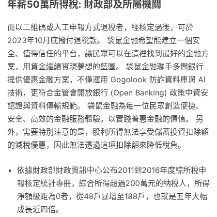
年薪50萬所得稅: 財政部及所屬機關
而以二維碼或人工申報方式退稅者，經核定過後，可於
2023年10月底撥付退稅款。 袋鼠金融希望能建立一個安
全、值得信任的平台，讓民眾可以在這裡找到最好的金融方
案，用資金繼續實現夢想的藍圖。 袋鼠金融聯手多間銀行
提供優惠金融方案，不僅運用 Gogolook 防詐資料庫與 AI
技術，更符合金管會開放銀行 (Open Banking) 政策中資安
認證與資料傳輸規範。 袋鼠金融為每一位民眾創造便捷、
安全、高效的金融服務體驗，以實踐普惠金融的價值。 另
外，需要特別注意的是，股利所得無法享受儲蓄投資扣除額
的減稅優惠，因此無法透過這項扣除額來降低稅負。
依據財政部財政資訊中心公布2011到2016年度綜所稅申
報核定統計專冊，綜合所得超過200萬元的納稅人，所得
淨額級距為0者，從48戶暴增至188戶，也就是五年大幅
成長近四倍。