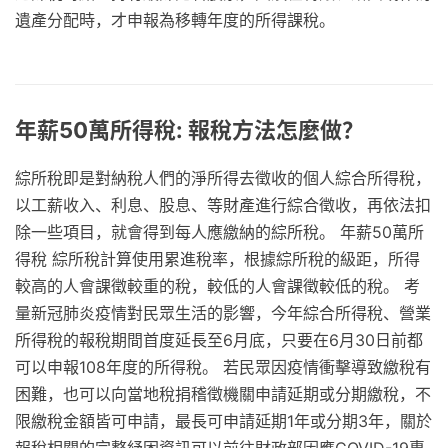
遺產分配時，才申報為移轉年度的所得課稅。
年薪50萬所得稅: 報稅方法怎麼做？
綜所稅即是對納稅人們的淨所得去徵收的個人綜合所得稅，
以工薪收入、利息、股息、等財產進行綜合徵收，再依法扣
除一些項目，就會得到每人應繳納的綜所稅。 年薪50萬所
得稅 綜所稅計算使用累進稅率，根據綜所稅的級距，所得
較高的人會課徵較重的稅，較低的人會課徵較低的稅。 考
量新冠肺炎疫情對民眾生活的影響，今年綜合所得稅、營業
所得稅的報稅期間首度延長至6月底，只要在6月30日前都
可以申報108年度的所得稅。 若民眾因疫情衝擊導致繳稅有
困難，也可以向當地稅捐稽徵機關申請延期或分期繳稅，不
限繳稅金額皆可申請，最長可申請延期1年或分期3年，關於
報稅相關的完整紓困資訊可以前往財政部因應COVID-19專