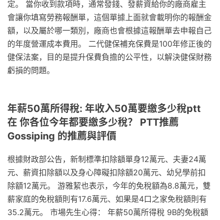
定。 當你收到款項時，通常發錢、發薪資給你的廠商雇主
會讓你填寫勞務報酬單，這個單據上面就會載明你的報酬金
額，以及屬於哪一類別，廠商也會根據這報酬單去申報自己
的年度營運成本費用。 二代健保補充保費是100年修正後的
健保法案，目的是提升保費負擔的公平性，以解決健保財務
虧損的問題。
年薪50萬所得稅: 年收入50萬要繳多少稅ptt
在 你各位今年都要繳多少稅？ PTT推薦
Gossiping 的推薦與評價
根據財政部公告，新制標準扣除額單身12萬元、夫妻24萬
元、薪資扣除額以及身心障礙扣除額20萬元、幼兒學前扣
除額12萬元。 游雅絜也表示，今年的免稅額為8.8萬元，雙
薪家庭的免稅額則有17.6萬元、如果是4口之家免稅額則有
35.2萬元。 市場先生心得： 年薪50萬所得稅 9B的免稅額