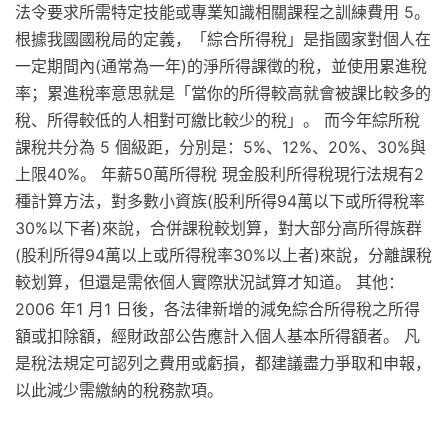
法令要求所需特定技能或專業知識相關課程之訓練費用 5。
根據我國國稅局的定義，「綜合所得稅」是指國家對個人在
一定期間內(通常為一年)的淨所得課徵的稅，並使用累進稅
率；累進稅率意思就是「當你的所得較高就會被課比較多的
稅、所得較低的人相對可繳比較少的稅」。 而今年綜所稅
課稅共分為 5 個級距，分別是：5%、12%、20%、30%與
上限40%。 年薪50萬所得稅 現金股利所得稅現行法規有2
種計算方法，對多數小資族(股利所得94萬以下或所得稅率
30%以下者)來說，合併課稅較划算，對大部分高所得族群
(股利所得94萬以上或所得稅率30%以上者)來說，分離課稅
較划算，但還是需依個人實際狀況試算才知道。 其他：
2006 年1 月1 日後，各法律新增的減免綜合所得稅之所得
額或扣除額，經財政部公告應計入個人基本所得額者。 凡
是稅法規定可認列之費用或虧損，都建議盡力爭取和申報，
以此減少需繳納的稅務款項。