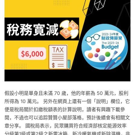
假設小明是單身且未滿 70 歲，他的年薪為 50 萬元，股利
所得為 10 萬元。 另外在網頁上還有一個「說明」欄位，它
便是稅局關於扣繳稅額表的計算說明，讀者有興趣下載參
閱，不過也可以追踪贊贊小屋部落格，預計後續會有相關文
章分享。 國稅局表示，民眾購買符合經濟部核定能源效率
分級第1級或第2級之新電冰箱、新冷暖氣機或新除濕機，非