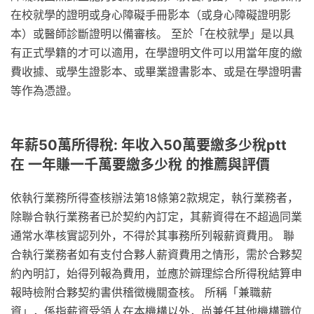
在校就學的證明或身心障礙手冊影本（或身心障礙證明影
本）或醫師診斷證明以備審核。 至於「在校就學」是以具
有正式學籍的才可以適用，在學證明文件可以用當年度的繳
費收據、或學生證影本、或畢業證書影本、或是在學證明書
等作為憑證。
年薪50萬所得稅: 年收入50萬要繳多少稅ptt
在 一年賺一千萬要繳多少稅 的推薦與評價
依執行業務所得查核辦法第18條第2款規定，執行業務者，
除聯合執行業務者已於契約內訂定，其薪資得在不超過同業
通常水準核實認列外，不得於其事務所列報薪資費用。 聯
合執行業務者如有支付合夥人薪資費用之情形，需於合夥契
約內明訂，始得列報為費用，並應於辧理綜合所得稅結算申
報時檢附合夥契約書供稽徵機關查核。 所稱「兼職薪
資」，係指薪資受領人在本機構以外，尚兼任其他機構職位