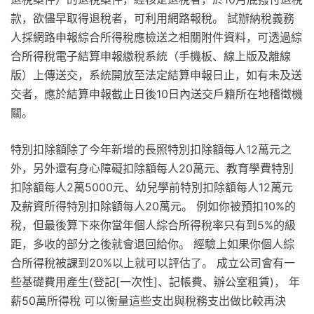
款，欲儘早取得退稅者，可利用網路報稅。 試辦納稅義務
人採網路申報綜合所得稅應檢送之相關附件資料，可透過綜
合所得稅電子結算申報繳稅系統（手機板、線上版及離線
版）上傳送交，系統開放至法定結算申報日止，如有未及送
交者，應於結算申報截止日後10日內送交戶籍所在地稽徵機
關。
特別扣除額除了今年新增的長照特別扣除額每人12萬元之
外，另外還有身心障礙扣除額每人20萬元、教育學費特別
扣除額每人2萬5000元、幼兒學前特別扣除額每人12萬元
及薪資所得特別扣除額每人20萬元。 例如你被預扣10%的
稅，但最後算下來你當年個人綜合所得稅率只有到5%的級
距，多收的部分之後就會退回給你。 經驗上如果你個人綜
合所得稅被課到20%以上就可以評估了。 成立公司會有一
些基礎費用產生(登記[一次性]、記帳費、辦公室租賃)， 年
薪50萬所得稅 可以衡量這些支出與稅務支出做比較再決