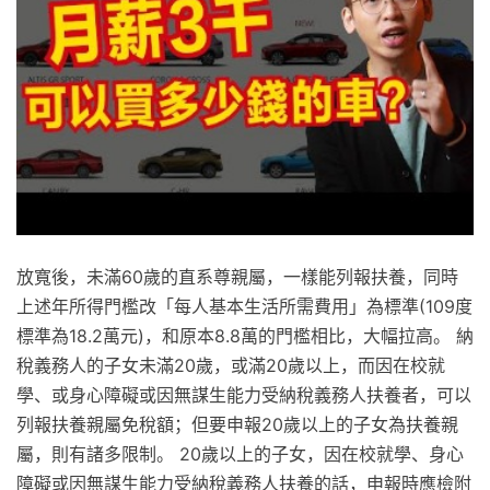
放寬後，未滿60歲的直系尊親屬，一樣能列報扶養，同時
上述年所得門檻改「每人基本生活所需費用」為標準(109度
標準為18.2萬元)，和原本8.8萬的門檻相比，大幅拉高。 納
稅義務人的子女未滿20歲，或滿20歲以上，而因在校就
學、或身心障礙或因無謀生能力受納稅義務人扶養者，可以
列報扶養親屬免稅額；但要申報20歲以上的子女為扶養親
屬，則有諸多限制。 20歲以上的子女，因在校就學、身心
障礙或因無謀生能力受納稅義務人扶養的話，申報時應檢附