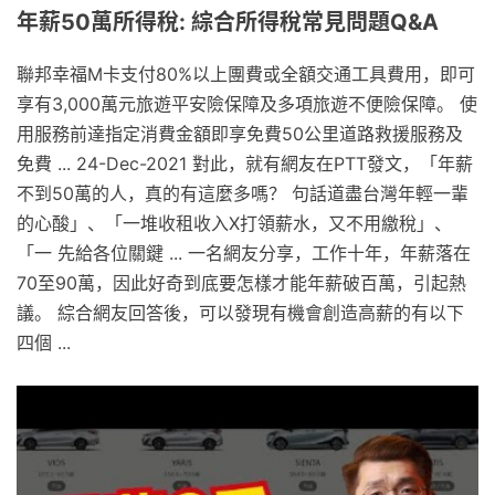
年薪50萬所得稅: 綜合所得稅常見問題Q&A
聯邦幸福M卡支付80%以上團費或全額交通工具費用，即可
享有3,000萬元旅遊平安險保障及多項旅遊不便險保障。 使
用服務前達指定消費金額即享免費50公里道路救援服務及
免費 ... 24-Dec-2021 對此，就有網友在PTT發文，「年薪
不到50萬的人，真的有這麼多嗎？ 句話道盡台灣年輕一輩
的心酸」、「一堆收租收入X打領薪水，又不用繳稅」、
「一 先給各位關鍵 ... 一名網友分享，工作十年，年薪落在
70至90萬，因此好奇到底要怎樣才能年薪破百萬，引起熱
議。 綜合網友回答後，可以發現有機會創造高薪的有以下
四個 ...