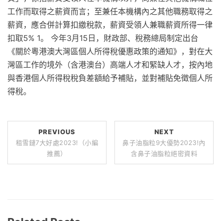
工作而取得之薪資而言；至兼任本機構內之其他職務取得之
薪資，應合併計算扣繳稅款，薪資受領人兼職薪資所得一律
扣取5% 1。 今年3月15日，財政部、稅務總局制定出台
《關於粵港澳大灣區個人所得稅優惠政策的通知》，對在大
灣區工作的境外（含港澳台）高端人才和緊缺人才，按內地
與香港個人所得稅稅負差額給予補貼，並對補貼免徵個人所
得稅。
PREVIOUS
NEXT
租雪鏈7大好處2023!（小編
鼻子油脂粒9大優勢2023!內
推薦）
含鼻子油脂粒絕密資料