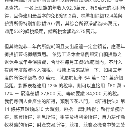
區查詢。 一名上班族的年收入92.3萬元、有5萬元的股利所
得，且僅適用最基本的免稅額9.2萬、標準扣除額12.4萬與
薪資所得特別扣除額20.7萬，其綜合所得淨額為55萬元，
適用5%的課稅級距，綜所稅金額為2.75萬元。
但其效能非二年內所能耗竭且支出超過一定金額者，應逐年
攤提折舊或攤銷費用。 依勞工退休金條例規定自願提繳之
退休金或年金保險費，合計在每月工資6%範圍內，不計入
提繳年度薪資收入課稅。 根據上表來試算一下：如果去年
度的所得淨額為 60 萬元，就屬於每年 54 萬~ 121 萬這個
級距，對照表格適用 12％ 的稅率，則可以直接用「60 萬 x
12% － 累進差額 37,800 元」等於要繳 34,200 元的稅。
我們每個人會產生的所得，類別五花八門，《所得稅法》第
14 條將其歸類成10 大類別，包括：營利所得；執行業務所
得；薪資所得；利息所得；租賃及權利金所得；自力耕作漁
牧林礦的所得；財產交易所得；競技、競賽及機會中獎之獎