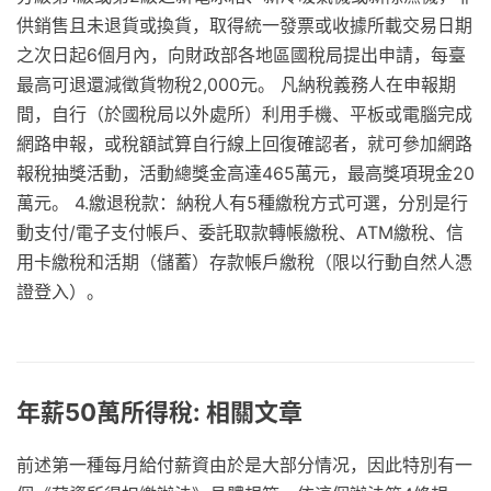
供銷售且未退貨或換貨，取得統一發票或收據所載交易日期
之次日起6個月內，向財政部各地區國稅局提出申請，每臺
最高可退還減徵貨物稅2,000元。 凡納稅義務人在申報期
間，自行（於國稅局以外處所）利用手機、平板或電腦完成
網路申報，或稅額試算自行線上回復確認者，就可參加網路
報稅抽獎活動，活動總獎金高達465萬元，最高獎項現金20
萬元。 4.繳退稅款：納稅人有5種繳稅方式可選，分別是行
動支付/電子支付帳戶、委託取款轉帳繳稅、ATM繳稅、信
用卡繳稅和活期（儲蓄）存款帳戶繳稅（限以行動自然人憑
證登入）。
年薪50萬所得稅: 相關文章
前述第一種每月給付薪資由於是大部分情况，因此特別有一