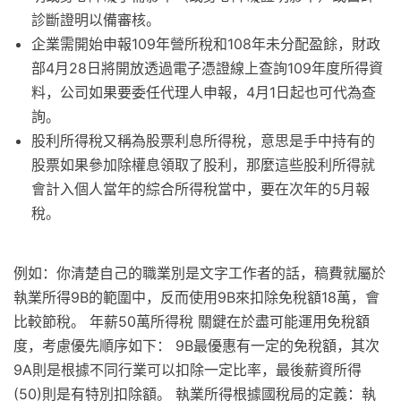
診斷證明以備審核。
企業需開始申報109年營所稅和108年未分配盈餘，財政
部4月28日將開放透過電子憑證線上查詢109年度所得資
料，公司如果要委任代理人申報，4月1日起也可代為查
詢。
股利所得稅又稱為股票利息所得稅，意思是手中持有的
股票如果參加除權息領取了股利，那麼這些股利所得就
會計入個人當年的綜合所得稅當中，要在次年的5月報
稅。
例如：你清楚自己的職業別是文字工作者的話，稿費就屬於
執業所得9B的範圍中，反而使用9B來扣除免稅額18萬，會
比較節稅。 年薪50萬所得稅 關鍵在於盡可能運用免稅額
度，考慮優先順序如下： 9B最優惠有一定的免稅額，其次
9A則是根據不同行業可以扣除一定比率，最後薪資所得
(50)則是有特別扣除額。 執業所得根據國稅局的定義：執