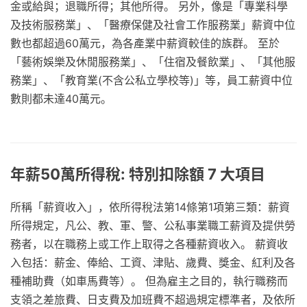
金或給與；退職所得；其他所得。 另外，像是「專業科學
及技術服務業」、「醫療保健及社會工作服務業」薪資中位
數也都超過60萬元，為各產業中薪資較佳的族群。 至於
「藝術娛樂及休閒服務業」、「住宿及餐飲業」、「其他服
務業」、「教育業(不含公私立學校等)」等，員工薪資中位
數則都未達40萬元。
年薪50萬所得稅: 特別扣除額 7 大項目
所稱「薪資收入」，依所得稅法第14條第1項第三類：薪資
所得規定，凡公、教、軍、警、公私事業職工薪資及提供勞
務者，以在職務上或工作上取得之各種薪資收入。 薪資收
入包括：薪金、俸給、工資、津貼、歲費、獎金、紅利及各
種補助費（如車馬費等）。 但為雇主之目的，執行職務而
支領之差旅費、日支費及加班費不超過規定標準者，及依所