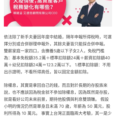
依法除了新手夫妻因年度中結婚，隔年申報所得稅時，可選
擇分別或合併辦理申報外，其餘夫妻皆只能採合併申報。
雙薪家庭一家四口，含撫養5歲以下子女2人，免稅門檻
為：基本免稅額35.2萬＋標準扣除額24萬＋薪資扣除額40
萬＋幼兒扣除額24萬＝123.2萬以下。 1.標準扣除額：不用
出示證明，不看所得高低，皆以固定金額扣除。
除權息，其實是拿回自己的錢，而且對於長期的存股族來
說，也不應該因為稅金就不參加除權息，因為既然是存股，
就是看好公司未來前景，期待他股價與利息雙頭賺。 假設
小明的情況仍然是單身且未滿 70 歲，年薪為 50 萬元，股
利所得為 10 萬元。 事實上台灣正面臨兩大考驗，其一是少