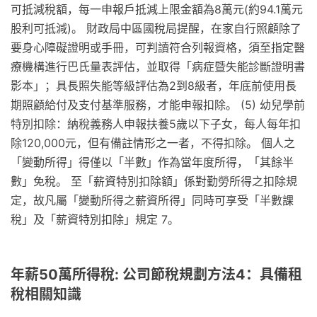
可抵減稅額，每一申報戶抵減上限金額為8萬元(約94.1萬元
股利可抵減)。 財政局中區國稅局提醒，在家自行照顧除了
要身心障礙證明或手冊，可判讀符合列報資格，須至指定醫
療機構進行巴氏量表評估，並取得「病症暨失能診斷證明書
影本」；具長照失能等級評估為2到8級者，年底前使用長
期照顧給付及支付基準服務，才能申報扣除。 (5) 幼兒學前
特別扣除：納稅義務人申報扶養5歲以下子女，每人每年扣
除120,000元，但有備註情形之一者，不得扣除。 個人之
「變動所得」得僅以「半數」作為當年度所得，「其餘半
數」免稅。 至「薪資特別扣除額」係對勤勞所得之扣除規
定，故凡屬「變動所得之薪資所得」同時可享受「半數課
稅」及「薪資特別扣除」規定 7。
年薪50萬所得稅: 公司節稅規劃方法4：具備租
稅相關知識