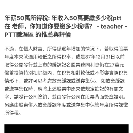
年薪50萬所得稅: 年收入50萬要繳多少稅ptt
在 老師，你知道你要繳多少稅嗎？ - teacher -
PTT職涯區 的推薦與評價
不過，在個人財富、所得係逐年增加的情況下，若取得股票
年度本來就適用較低之所得稅率，或是87年12月31日以前
取得公開發行並上市的緩課記名股票連同利息仍在27萬元
儲蓄投資特別扣除額內，在稅負相對較低或不影響實際稅負
情形下，或許可以考慮放棄緩課或送存集保。 如放棄緩課
或送存集保時，應將上述股票中原來依規定註記的有關文
字，請發行公司塗銷，並由發行公司在股票背面簽章證明。
另應由股東併入放棄緩課年度或送存集中保管年度所得課徵
所得稅。