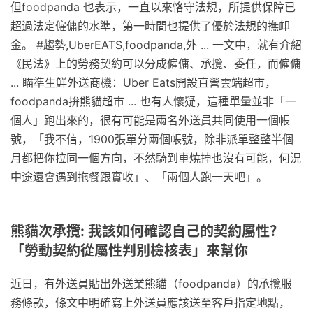
但foodpanda 也表示，一直以來恪守法規，所提供保障已
超過法定僱傭的水準，第一時間也提供了優於法規的撫卹
金。 #趨勢,UberEATS,foodpanda,外 ... 一文中，就有介紹
《民法》上的勞務契約可以分成僱傭、承攬、委任，而僱傭
... 瞄準生鮮外送商機：Uber Eats開設直營雲端超市，
foodpanda拚熊貓超市 ... 也有人懷疑，這種單量並非「一
個人」跑出來的，很有可能是兩名外送員共同使用一個帳
號，「我不信，1900張單分兩個帳號，除非派單整整半個
月都把你拉同一個方向，不然騎到車燒掉也沒有可能，何況
中途還會遇到拖餐跟實收」、「兩個人跑一天吧」。
熊貓次承攬: 我該如何確認自己的契約屬性？
「勞動契約從屬性判別檢核表」來幫你
近日，有外送員貼出外送業熊貓（foodpanda）的承攬服
務條款，條文中明確寫上外送員應該送至客戶指定地點，