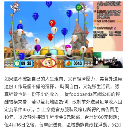
如果還不確認自己的人生走向，又有經濟壓力，美食外送員
這份工作是個不錯的選擇， 時間自由，又能賺生活費，認
真經營也是一份不少的收入。 從foodpanda官網公布的報
酬結構來看，若以雙北地區為例，改制前外送員每單收入固
定為單件45元，加上穿戴官方服裝及箱包所得的廣告費用
10元，以及額外接單里程獎金5元起跳，合計是60元起跳；
但4月16日之後，每單配送費、區域動態費改採浮動，另加