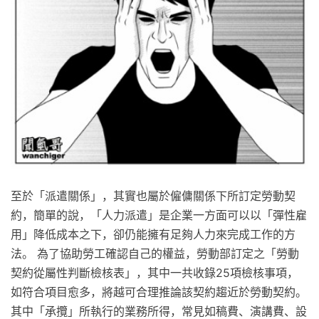
至於「派遣關係」，其實也屬於僱傭關係下所訂定勞動契
約，簡單的說，「人力派遣」是企業一方面可以以「彈性雇
用」降低成本之下，卻仍能擁有足夠人力來完成工作的方
法。 為了協助勞工確認自己的權益，勞動部訂定之「勞動
契約從屬性判斷檢核表」，其中一共收錄25項檢核事項，
如符合項目愈多，將越可合理推論該契約趨近於勞動契約。
其中「承攬」所執行的業務所得，常見如稿費、演講費、設