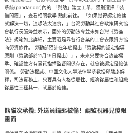
系統(pandarider)內的 「幫助」建立工單，類別選擇「裝
備問題」，查看相關教學 點此前往。 「如果覺得認定僱傭
就解決一切，這想法太速食，」台灣勞動與社會政策研究協
會執行長張烽益表示，國外的勞動法令並未如台灣《勞基
法》規範如此詳細，主要還是靠各行各業的工會去跟資方協
商勞資條件。 勞動部預計在年底提出「勞動契約認定指導
原則（勞動部於11月19日提出）」，未來只要符合這些標
準、確認雙方有實質指揮監督關係存在，就會被認定是僱傭
關係。 勞動法權威、中國文化大學法律學系教授邱駿彥解
釋，司法實務上，只要具有人格從屬性、經濟從屬性和組織
從屬性三種其一，就屬於僱傭。
熊貓次承攬: 外送員鑰匙被偷！調監視器見傻眼
畫面