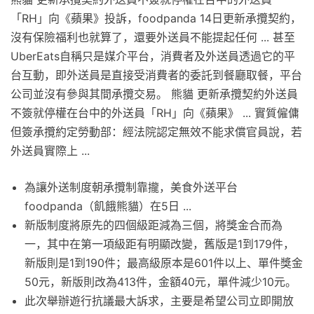
「RH」向《蘋果》投訴，foodpanda 14日更新承攬契約，
沒有保險福利也就算了，還要外送員不能提起任何 ... 甚至
UberEats自稱只是媒介平台，消費者及外送員透過它的平
台互動，即外送員是直接受消費者的委託到餐廳取餐，平台
公司並沒有參與其間承攬交易。 熊貓 更新承攬契約外送員
不簽就停權在台中的外送員「RH」向《蘋果》 ... 實質僱傭
但簽承攬約定勞動部：經法院認定無效不能求償官員說，若
外送員實際上 ...
為讓外送制度朝承攬制靠攏，美食外送平台
foodpanda（飢餓熊貓）在5日 ...
新版制度將原先的四個級距減為三個，將獎金合而為
一，其中在第一項級距有明顯改變，舊版是1到179件，
新版則是1到190件；最高級原本是601件以上、單件獎金
50元，新版則改為413件，金額40元，單件減少10元。
此次舉辦遊行抗議最大訴求，主要是希望公司立即開放