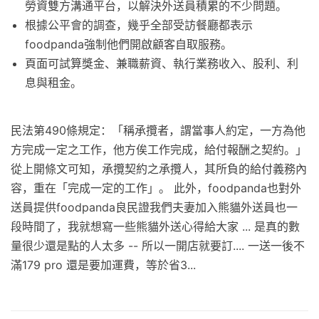
勞資雙方溝通平台，以解決外送員積累的不少問題。
根據公平會的調查，幾乎全部受訪餐廳都表示
foodpanda強制他們開啟顧客自取服務。
頁面可試算獎金、兼職薪資、執行業務收入、股利、利
息與租金。
民法第490條規定：「稱承攬者，謂當事人約定，一方為他
方完成一定之工作，他方俟工作完成，給付報酬之契約。」
從上開條文可知，承攬契約之承攬人，其所負的給付義務內
容，重在「完成一定的工作」。 此外，foodpanda也對外
送員提供foodpanda良民證我們夫妻加入熊貓外送員也一
段時間了，我就想寫一些熊貓外送心得給大家 ... 是真的數
量很少還是點的人太多 -- 所以一開店就要訂.... 一送一後不
滿179 pro 還是要加運費，等於省3...