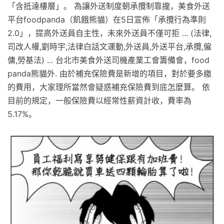
「含抵達樓層」。 為讓外送制度朝承攬制靠攏，美食外送
平台foodpanda（飢餓熊貓）在5日宣佈「承攬行為準則
2.0」，提高外送員自主性，未來外送員不僅可拒 ... (法律,
司改人權,劉時宇,法律白話文運動,外送員,外送平台,承攬,僱
傭,勞基法) ... 台北市美食外送司機產業工會籌備會，food
panda熊貓外. 由於補充保險費是新增的項目，對於要多繳
的費用，大家理所當然會疑惑補充保險費到底怎麼算。 依
目前的規定，一般保險費以經常性薪資計收，費率為
5.17%。