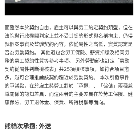
而雖然本於契約自由，雇主可以與勞工約定契約類型，但在
法院與行政機關判定上並不受其契約形式與名稱拘束，仍得
就個案事實及整體契約內容，依從屬性之高低，實質認定是
否為勞動契約。 其他還包含勞工保險、薪資扣繳及相同勞
務的勞工契約性質等參考事項。 另外勞動部也訂定「勞動
契約從屬性判斷檢核表」共25項檢核事項，如符合項目愈
多，越可合理推論該契約趨近於勞動契約。 本次引發事件
的爭議點，在於雇主與勞工對於「承攬」、「僱傭」兩種兼
職關係的認知差異，而這兩者的主要差異在於勞工保險、健
康保險、勞工退休金、保費、所得稅額等面向。
熊貓次承攬: 外送