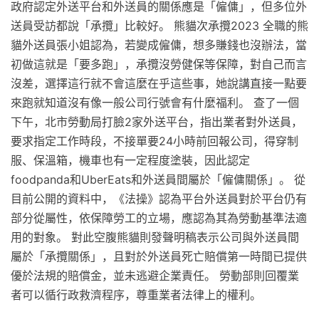
政府認定外送平台和外送員的關係應是「僱傭」，但多位外
送員受訪都說「承攬」比較好。 熊貓次承攬2023 全職的熊
貓外送員張小姐認為，若變成僱傭，想多賺錢也沒辦法，當
初做這就是「要多跑」，承攬沒勞健保等保障，對自己而言
沒差，選擇這行就不會這麼在乎這些事，她說講直接一點要
來跑就知道沒有像一般公司行號會有什麼福利。 查了一個
下午，北市勞動局打臉2家外送平台，指出業者對外送員，
要求指定工作時段，不接單要24小時前回報公司，得穿制
服、保溫箱，機車也有一定程度塗裝，因此認定
foodpanda和UberEats和外送員間屬於「僱傭關係」。 從
目前公開的資料中，《法操》認為平台外送員對於平台仍有
部分從屬性，依保障勞工的立場，應認為其為勞動基準法適
用的對象。 對此空腹熊貓則發聲明稿表示公司與外送員間
屬於「承攬關係」，且對於外送員死亡賠償第一時間已提供
優於法規的賠償金，並未逃避企業責任。 勞動部則回覆業
者可以循行政救濟程序，尊重業者法律上的權利。