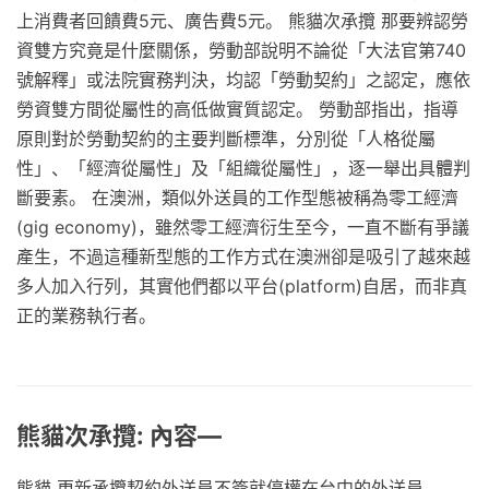
上消費者回饋費5元、廣告費5元。 熊貓次承攬 那要辨認勞
資雙方究竟是什麼關係，勞動部說明不論從「大法官第740
號解釋」或法院實務判決，均認「勞動契約」之認定，應依
勞資雙方間從屬性的高低做實質認定。 勞動部指出，指導
原則對於勞動契約的主要判斷標準，分別從「人格從屬
性」、「經濟從屬性」及「組織從屬性」，逐一舉出具體判
斷要素。 在澳洲，類似外送員的工作型態被稱為零工經濟
(gig economy)，雖然零工經濟衍生至今，一直不斷有爭議
產生，不過這種新型態的工作方式在澳洲卻是吸引了越來越
多人加入行列，其實他們都以平台(platform)自居，而非真
正的業務執行者。
熊貓次承攬: 內容—
熊貓 更新承攬契約外送員不簽就停權在台中的外送員