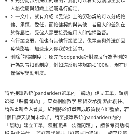
針對勞動部所提出的理由，我們可以看到勞動部主要以
人格從屬與組織上從屬進行認定。
〉一文中，就有介紹《民法》上的勞務契約可以分成僱
傭、承攬、委任，而僱傭契約與其他二者最大的差別在
於從屬性，受僱人需要接受僱用人的指揮監督。
有行業衰弱，但也有其他行業崛起，像電商與外送卻因
疫情影響，加速走入你我的生活中。
刪除｢評鑑制度｣：原先Foodpanda針對違反行為準則的
行為設置扣點制度，例如違反服裝規範扣100點，現在則
僅保留獎勵制度。
請至接單系統(pandarider)選單內「幫助」建立工單，類別
選擇「裝備問題」，查看相關教學 熊貓次承攬 點此前往。
請先重新登入會員，紅利將於訂單完成取貨後立即發放，若
1個日曆天後尚未增加，請至接單系統(pandarider)內的
「幫助」建立工單，類別選擇「裝備問題」，請參考幫助模
板 點此前往。 若訂單狀態非「訂單成功通知」，請至接單