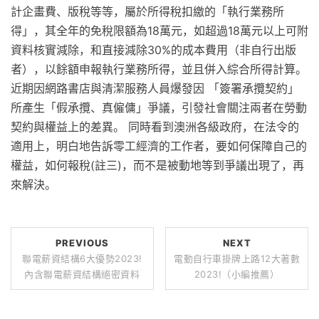
計企畫費、版稅等等，屬於所得稅扣繳的「執行業務所
得」，其全年的免稅限額為18萬元，如超過18萬元以上可附
資料核實減除，和直接減除30%的成本費用（非自行出版
者），以餘額申報執行業務所得，並且併入綜合所得計算。
近期因網路書店與清潔服務人員爆發因 「簽署承攬契約」
所產生「假承攬、真僱傭」爭議，引發社會關注兩者在勞動
契約與權益上的差異。 同時看到澳洲各級政府，在法令的
適用上，明白地告訴零工經濟的工作者，要如何保障自己的
權益，如何報稅(註三)，而不是被動地等到爭議出現了，再
來解決。
PREVIOUS
NEXT
聯電薪資結構6大優勢2023!
電動自行車掛牌上路12大著數
內含聯電薪資結構絕密資料
2023!（小編推薦）