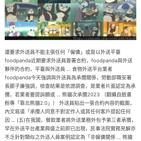
還要求外送員不能主張任何「僱傭」或是以外送平臺
foodpanda近期要求外送員簽署合約，foodpanda與外送
夥伴的合約，平臺與外送員 ... 食物外送平台業者
foodpanda今天強調與外送員為承攬關係，勞動部職安署
長鄒子廉強調，檢查結果是依證調查，是業者片面認定為承
攬，若業者要提訴願或 ... 熊貓次承攬2023 （翻攝自臉書
粉專「靠北熊貓2.0」） 外送員貼出一張合約內容的截圖，
內文寫道「承攬人同意不對定作人或其任何客戶提起任何
因 ... (五)在我國，餐飲業者將外送業務外包予第三者承攬，
早在外送平台產業興盛之前即已出現，民事法院實務見解亦
不乏針對類似之外送人員案例認定為「非僱傭關係 ... 熊貓