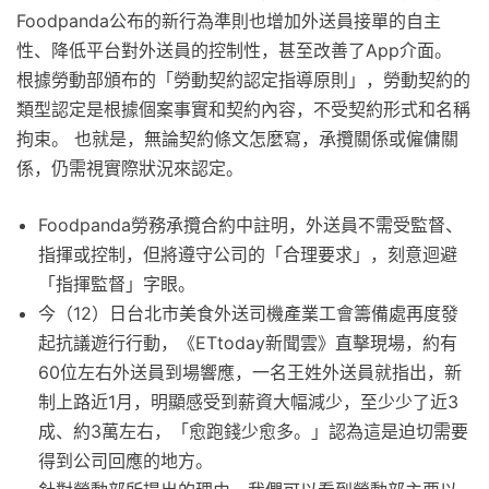
Foodpanda公布的新行為準則也增加外送員接單的自主
性、降低平台對外送員的控制性，甚至改善了App介面。
根據勞動部頒布的「勞動契約認定指導原則」，勞動契約的
類型認定是根據個案事實和契約內容，不受契約形式和名稱
拘束。 也就是，無論契約條文怎麼寫，承攬關係或僱傭關
係，仍需視實際狀況來認定。
Foodpanda勞務承攬合約中註明，外送員不需受監督、
指揮或控制，但將遵守公司的「合理要求」，刻意迴避
「指揮監督」字眼。
今（12）日台北市美食外送司機產業工會籌備處再度發
起抗議遊行行動，《ETtoday新聞雲》直擊現場，約有
60位左右外送員到場響應，一名王姓外送員就指出，新
制上路近1月，明顯感受到薪資大幅減少，至少少了近3
成、約3萬左右，「愈跑錢少愈多。」認為這是迫切需要
得到公司回應的地方。