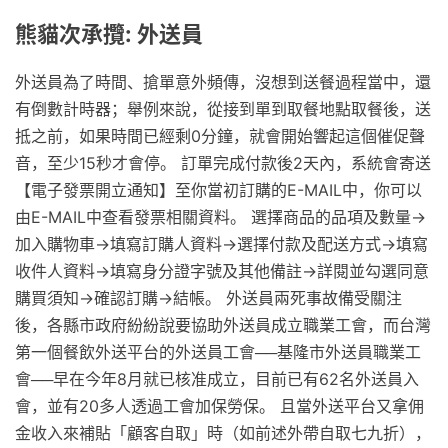
熊貓次承攬: 外送員
外送員為了時間、搶單意外頻傳，沒想到送餐過程當中，還
有倒數計時器；舉例來說，從接到單到取餐地點取餐後，送
抵之前，如果時間已經剩0分鐘，就會開始響起這個催促聲
音，至少15秒才會停。 訂單完成付款後2天內，系統會寄送
【電子發票開立通知】至你當初訂購的E-MAIL中，你可以
由E-MAIL中查看發票相關資料。 選擇商品的品項及數量→
加入購物車→填寫訂購人資料→選擇付款及配送方式→填寫
收件人資料→填寫身分證字號及其他備註→詳閱並勾選同意
購買須知→確認訂購→結帳。 外送員兩死事故備受關注
後，各縣市政府紛紛說要協助外送員成立職業工會，而台灣
第一個餐飲外送平台的外送員工會──基隆市外送員職業工
會──早在今年8月就已核准成立，目前已有62名外送員入
會，並有20多人透過工會加保勞保。 且當外送平台又拿佣
金收入來補貼「顧客自取」時（如前述外帶自取七九折），