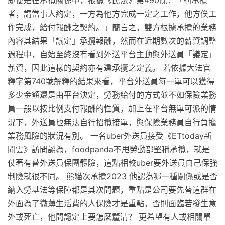
即便是在承攬關係中，根據《民法》第490條：「稱承攬
者，謂當事人約定，一方為他方完成一定之工作，他方俟工
作完成，給付報酬之契約。」簡言之，雙方根據承攬的業務
內容其結果「議定」承攬報酬，然而在近期數次的薪資調整
過程中，自始至終沒有看到外送平台主動與外送員「議定」
薪資，因此這樣的契約亦有違承攬之定義。 若依據大法官
釋字第740號解釋的結果來看，平台外送員每一單可以獲得
多少金額還是由平台決定，勞務給付的方式並不如保險業務
員一般以按比例支付報酬的性質，加上在平台無單可派的情
況下，外送員也無法自行招攬接單，與保險業務員自行負擔
業務風險的狀況有別。 一名uber外送員接受《ETtoday新
聞雲》訪問認為，foodpanda不甩勞動部堅稱承攬，就是
仗著有替外送員保團體險，這點相較uber要外送員自己保強
制險就很不同。 熊貓次承攬2023 他認為哪一種關係或是否
納入勞基法等保障都是其次問題，重點是公司要先替這群在
外面為了微薄生活費的人保險才是重點，否則面臨若發生意
外或死亡，他問認定上要怎麼釐清？ 更希望有人或相關單