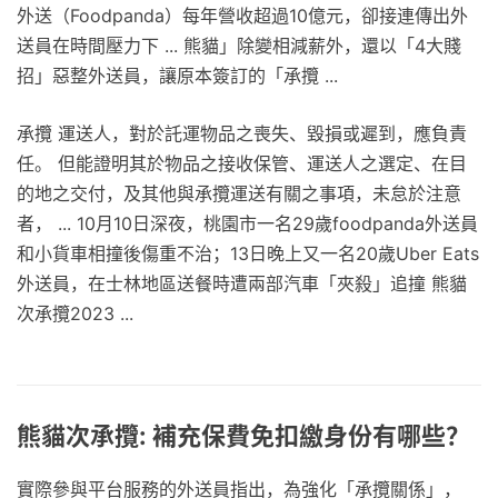
外送（Foodpanda）每年營收超過10億元，卻接連傳出外
送員在時間壓力下 ... 熊貓」除變相減薪外，還以「4大賤
招」惡整外送員，讓原本簽訂的「承攬 ...
承攬 運送人，對於託運物品之喪失、毀損或遲到，應負責
任。 但能證明其於物品之接收保管、運送人之選定、在目
的地之交付，及其他與承攬運送有關之事項，未怠於注意
者， ... 10月10日深夜，桃園市一名29歲foodpanda外送員
和小貨車相撞後傷重不治；13日晚上又一名20歲Uber Eats
外送員，在士林地區送餐時遭兩部汽車「夾殺」追撞 熊貓
次承攬2023 ...
熊貓次承攬: 補充保費免扣繳身份有哪些？
實際參與平台服務的外送員指出，為強化「承攬關係」，