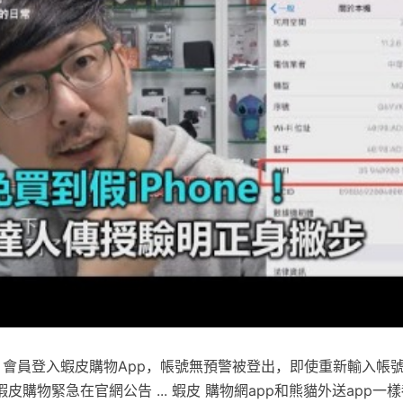
，會員登入蝦皮購物App，帳號無預警被登出，即使重新輸入帳
購物緊急在官網公告 ... 蝦皮 購物網app和熊貓外送app一樣