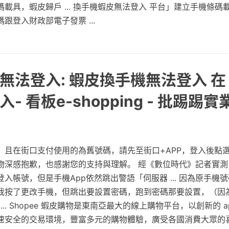
載具，蝦皮歸戶 ... 換手機蝦皮無法登入 平台」建立手機條碼
跟登入財政部電子發票 ...
無法登入: 蝦皮換手機無法登入 在
- 看板e-shopping - 批踢踢實
且在街口支付使用的為舊號碼，請先至街口+APP，登入後點選「我
物深感抱歉，也感謝您的支持與理解。 經《數位時代》記者實測
入帳號，但是手機App依然跳出警語「伺服器 ... 因為原手機
我按了更改手機，但跳出要設置密碼，跑到密碼那要設置，（因
... Shopee 蝦皮購物是東南亞最大的線上購物平台，以創新的 a
速安全的交易環境，豐富多元的購物體驗，廣受各國消費大眾的