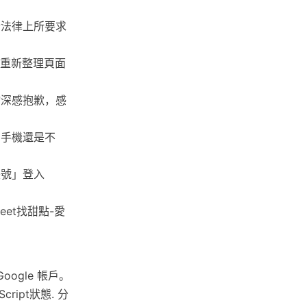
合法律上所要求
，重新整理頁面
物深感抱歉，感
？手機還是不
帳號」登入
eet找甜點-愛
oogle 帳戶。
ipt狀態. 分