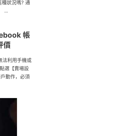
這種狀況嗎? 通
..
book 帳
評價
無法利用手機或
心點選【賣場設
歸戶動作，必須