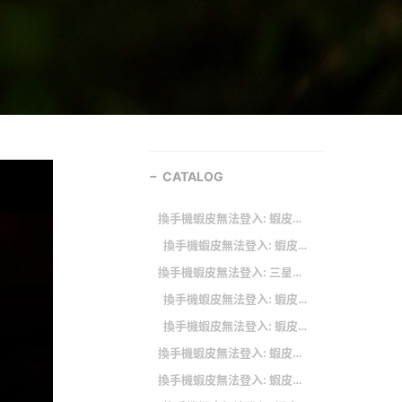
CATALOG
換手機蝦皮無法登入: 蝦皮換手機無法登入 在 蝦皮帳號換手機登入- 看板e-shopping - 批踢踢實業坊 的推薦與評價
換手機蝦皮無法登入: 蝦皮換手機無法登入 在 別再用Facebook 帳號登入APP！用這招解除一鍵登入的個資外 ... 的推薦與評價
換手機蝦皮無法登入: 三星智慧移轉 (Smart Switch)
換手機蝦皮無法登入: 蝦皮換手機無法登入 在 蝦皮購物的手機號碼遭冒用，資安會有嚴重後遺症嗎？ - Mobile01 的推薦與評價
換手機蝦皮無法登入: 蝦皮換手機無法登入的蘋果、安卓和微軟相關APP，DCARD、PTT.CC、FACEBOOK、YOUTUBE、MOBILE01和 網路上有這些情報：
換手機蝦皮無法登入: 蝦皮換手機無法登入 在 我為何撤銷了大部分網站的Facebook 帳戶連結 的推薦與評價
換手機蝦皮無法登入: 蝦皮拍賣 認證碼無效 手機無效 電話認證 無效解決方法