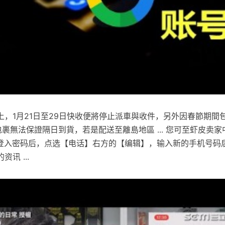
上，1月21日至29日快收便將停止派車與收件，另外因春節期間
包裹無法保證隔日到貨，若是配送至離島地區 ... 您可至虾皮卖
登入密码后，点选【电话】右方的【编辑】，输入新的手机号码
讯 ...