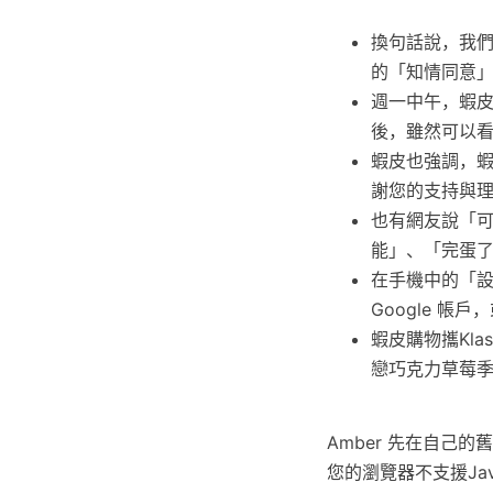
換句話說，我
的「知情同意
週一中午，蝦皮
後，雖然可以
蝦皮也強調，
謝您的支持與
也有網友說「
能」、「完蛋了
在手機中的「
Google 帳
蝦皮購物攜Kla
戀巧克力草莓季
Amber 先在自己的舊
您的瀏覽器不支援Jav