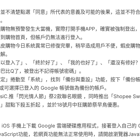
們並不清楚點選「同意」所代表的意義及可能的後果，這並不符
」。
購物無預警發生大當機，實際打開手機APP，確實被強制登出
看到購物首頁，但帳戶仍無法進行登入。
蝦皮購物今日系統異常已修復完畢，稍早造成用戶不便，蝦皮購
理解。
可以登入了」、「終於好了」、「我的也好了」、「還沒有修好
巴比Q了，被登出不記得帳號密碼」。
設定」捲動至「系統」，找到「備份與重設」功能，按下「備份
戶，或可選擇已登入的 Google 帳號做為備份的帳戶。
ssiC.推「閃光情人節」祭2款聯名眼鏡 ，同時推出「Shopee Sw
」甜點下殺五折起 ，並於18號月中狂購節祭早鳥優惠。
 iOS 手機上下載 Google 雲端硬碟應用程式，接著登入自己的 G
aScript功能，若網頁功能無法正常使用時，請開啟瀏覽器JavaScr