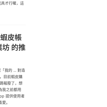
載具才行喔，這
 蝦皮帳
業坊 的推
的 ... 對造
，目前蝦皮購
號碼報廢了，想
為我之前都用
pp 提供使用者
喜愛。