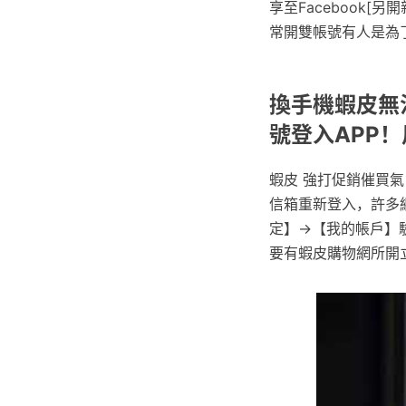
享至Facebook[
常開雙帳號有人是為了
換手機蝦皮無法
號登入APP！
蝦皮 強打促銷催買
信箱重新登入，許多網
定】→【我的帳戶】驗
要有蝦皮購物網所開立