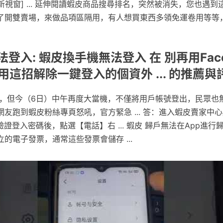
另開新視窗] ... 延伸閱讀蝦皮商品搜尋排名，突然被消失，您也遇到
開雙賣場，來做品項區隔用，有人想買東西多領免運卷用等等， .
登入: 蝦皮換手機無法登入 在 別再用Face
用這招解除一鍵登入的個資外 ... 的推薦與
氣，但今（6日）中午再度大當機，不僅將用戶帳號登出，民眾也
友跑到蝦皮粉絲專頁怒吼，官方緊急 ... 答：進入蝦皮賣家中
證登入密碼後，點選【電話】右 ... 蝦皮 歸戶無法在App進行
的電子發票，通常這些發票會儲存 ...