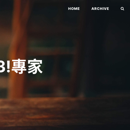
HOME
ARCHIVE
3!專家