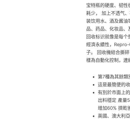
宝特瓶的硬度、韧性极
耗少， 加上不透气
装饮用水、酒及酱油
品、药品、化妆品、
回收标识就像是每个
經濟永續性，Repr
子。 回收機結合撕
樣為自動化控制，連
第7種為其餘類
這是最簡便的
有別於市面上
出料穩定 產量5
增加60% 擠乾後
英國、澳大利