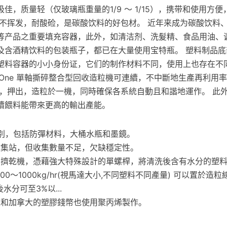
佳，质量轻（仅玻璃瓶重量的1/9 ～ 1/15），携带和使用方
、不挥发，耐酸硷，是碳酸饮料的好包材。 近年来成为碳酸饮料
等产品之重要填充容器，此外，如清洁剂、洗髮精、食品用油、
及含酒精饮料的包装瓶子，都已在大量使用宝特瓶。 塑料制品底
塑料容器的小小身份证，它们的制作材料不同，使用上也存在不同
o-One 單軸撕碎整合型回收造粒機可連續，不中斷地生產再利用
碎，押出，造粒於一機，同時確保各系統自動且和諧地運作。 此
續餵料能帶來更高的輸出產能。
別，包括防彈材料，大桶水瓶和墨鏡。
收集站，但收集數量不足，欠缺穩定性。
的擠乾機，憑藉強大特殊設計的單螺桿，將清洗後含有水分的塑
00～1000kg/hr(視馬達大小,不同塑料不同產量) 可以置於造
水分可至3%以...
亞和加拿大的塑膠錢幣也使用聚丙烯製作。