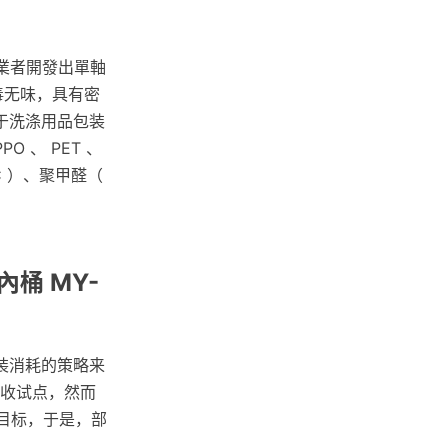
收業者開發出單軸
毒无味，具有密
于洗涤用品包装
O 、 PET 、
PC ）、聚甲醛（
桶 MY-
装消耗的策略来
回收试点，然而
收目标，于是，部