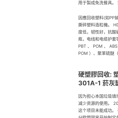
用于製成免洗餐具。
因應回收塑料(如PP
撕碎塑料造粒機。 
度低，韧性好，抗酸
瓶，电线和电缆护套等。 
PBT 、 POM 、 
POM ）、聚苯硫醚（
硬塑膠回收: 
301A-1 
因为担心本国垃圾填
减少资源的使用。 
这个项目未能成功。 
分欧盟国家开始制定