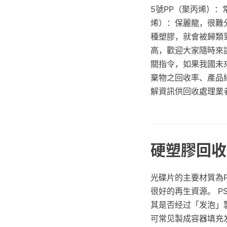
5號PP（聚丙烯）：
烯）：保麗龍，很難分
種塑膠，就會被歸類
高，歡迎大家隨時來訪
關指令，如果我國未
棄物之回收率、產品
解資訊供回收處理業
硬塑膠回收
光碟片的主要材質為
很好的再生資源。 
其是否经过「发泡」
可常见製成容器填充