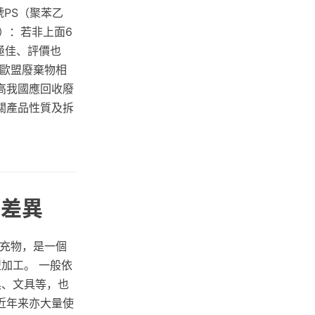
號PS（聚苯乙
）：若非上面6
極佳、評價也
如歐盟廢棄物相
高我國應回收廢
關產品性質及拆
的差異
填充物，是一個
加工。 一般依
具、文具等，也
近年来亦大量使