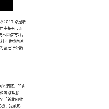
2023 路邊收
中將有 8%
成本兩倍有餘。
塑料回收機內進
先會進行分類
陶瓷酒瓶、門窗
納箱屬廢塑膠
至「新北回收
真機、錄放影