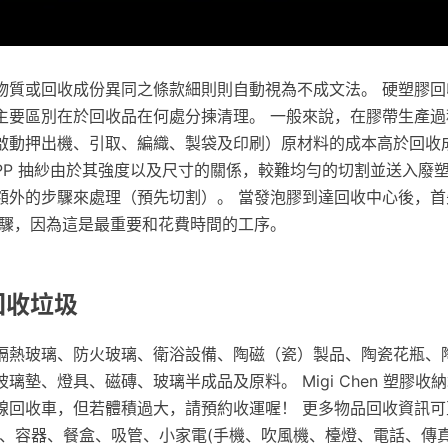
收物質或回收成份異同之條款細則則自動視為不成文法。 硬塑膠回收
主要區別在於回收品在何處分揀清理。 一般來說，在膠帶生產過程
啟動押出機、引取、編織、製袋及印刷）原材料的成本高於回收
PP 抽紗由於其強度以及尺寸的關係，較難均勻的切割並送入廢
額外的步驟來處理（預先切割）。 當發泡膠到達回收中心後，首
步驟，因為這是最重要和花費時間的工序。
回收垃圾
隔熱玻璃、防火玻璃、衛浴設備、陶磁（瓷）製品、陶瓷花瓶、
璃墊、燈具、磁磚、玻璃半成品及原料。 Migi Chen 塑膠收
線回收車，但若體積過大，請預約收運喔！ 更多物品回收資訊可
類瓶罐、容器、餐盒、吸管、小家電(手機、吹風機、檯燈、電話、傳