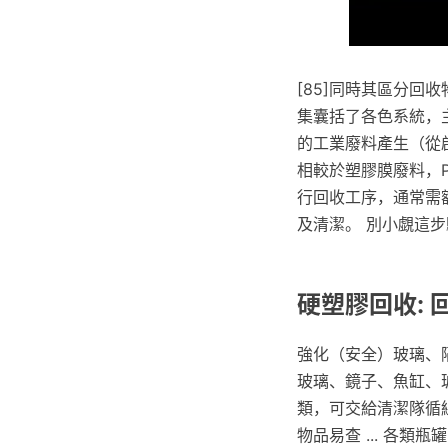
[85]同時其區分回
集囊括了各色系統，
的工業廢料產生（從
相較於塑膠膜廢料，
行回收工序，通常需
及清潔。 別小覷這
硬塑膠回收: 
強化（安全）玻璃、
玻璃、鏡子、魚缸、玻
類，可交給清潔隊循
物品易查 ... 各