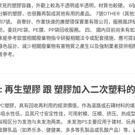
常見的塑膠容器，外觀上較為不透明或半透明，材質也較硬。 6
解的塑膠，也很難再製成其他有用的產品。 7號OTHER（其他
到7號。 商譽好、作業快速的廣塑環保實業有限公司，服務風評
，委託PE袋、PE膜、PP袋回收服務。 四、 國內目前尚未有
來能參考歐盟相關廢棄物指令研擬相關法令或配套措施，應可提
綠色設計、減少相關廢棄物有害物質之產生以及強制業者提供相
者參考。
: 再生塑膠 跟 塑膠加入二次塑料
PC塑膠，具有回收再利用的經濟價值，作為道路或石磚材料的
PS吸水性低，且其尺寸安定性佳，可用射模、压模、挤压、热成型
製程区分为发泡与未发泡两类。 未发泡PS主要应用于建材、玩
发酵乳品（如养乐多、健健美、多多等乳製品或乳酸产品）等，