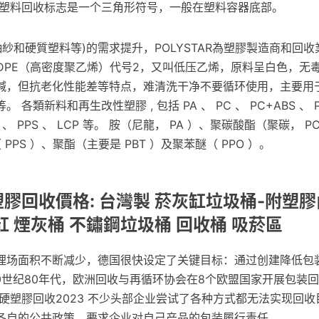
 塑料回收标志是一个三角形符号，一般在塑料容器底部。
抽紗和硬質塑料等)的需求提升，POLYSTAR為塑膠製造商和回
HDPE（高密度聚乙烯）代号2，又叫低压乙烯，原料呈白色，无
碱，但抗老化性能差等特点，难清洗干净不要循环使用，主要用
各類新料和再生改性塑膠 , 包括 PA 、 PC 、 PC+ABS 、 PP
ABS 、 PPS 、 LCP 等。 胺（尼龍， PA ）、聚碳酸酯（聚碳， 
 PPS ）、聚酯（主要是 PBT ）及聚苯醚（ PPO ）。
塑膠回收價格: 台灣製 菸灰缸垃圾桶-附塑膠內
菸灰缸 煙灰桶 不鏽鋼垃圾桶 回收桶 吸菸區
埋场面积不断减少，德国很快设定了关键目标：通过创建降低包
20世纪80年代，欧洲回收与再循环协会在8个欧盟国家开展包装
硬塑膠回收2023 不少头部企业尝试了各种方式都无法实现回
各自的公共政策，要求企业对自己产品的包装履行责任。