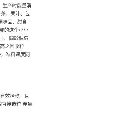
便，生产时能量消
、茶、果汁、包
调味品、甜食
部的这个小小
。 關於循環
率高之回收粒
外，進料速度同
料有效擠乾，且
粒線直接造粒 產量