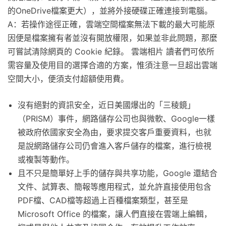
的OneDrive檔案更大），並將外接硬碟正確連接到電腦。
A：若操作途徑正確，雲端空間檔案無法下載的最大可能原
因便是檔案擁有者並沒有開放權限，如果並非此問題，那麼
可嘗試清除網頁的 Cookie 紀錄。 雲端相片 讀者們可依所
需容量及使用目的選擇合適的方案，惟須注意一旦超出雲端
空間大小，便須支付超額使用費。
沒有絕對的資訊安全，近日美國爆出的「三稜鏡」
（PRISM）事件，網路儲存公司也與微軟、Google一樣
被政府依國家安全為由，要求提交客戶重要資料，也就
是說網路儲存公司仍會進入客戶儲存的檔案，進行檢視
或複製等動作。
且不只是簡單好上手的儲存與共享功能，Google 還結合
文件、試算表、簡報等應用程式，並允許直接使用包含
PDF檔、CAD檔等超過上百種檔案類型，甚至是
Microsoft Office 的檔案，讓人們直接在雲端上編輯，