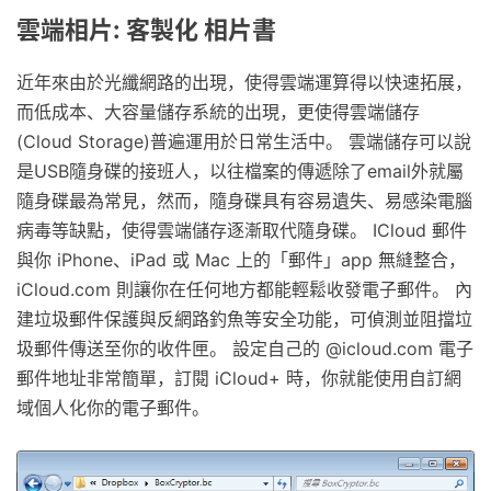
雲端相片: 客製化 相片書
近年來由於光纖網路的出現，使得雲端運算得以快速拓展，
而低成本、大容量儲存系統的出現，更使得雲端儲存
(Cloud Storage)普遍運用於日常生活中。 雲端儲存可以說
是USB隨身碟的接班人，以往檔案的傳遞除了email外就屬
隨身碟最為常見，然而，隨身碟具有容易遺失、易感染電腦
病毒等缺點，使得雲端儲存逐漸取代隨身碟。 ICloud 郵件
與你 iPhone、iPad 或 Mac 上的「郵件」app 無縫整合，
iCloud.com 則讓你在任何地方都能輕鬆收發電子郵件。 內
建垃圾郵件保護與反網路釣魚等安全功能，可偵測並阻擋垃
圾郵件傳送至你的收件匣。 設定自己的 @icloud.com 電子
郵件地址非常簡單，訂閱 iCloud+ 時，你就能使用自訂網
域個人化你的電子郵件。