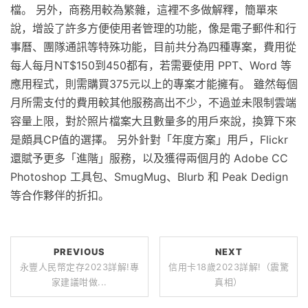
檔。 另外，商務用較為繁雜，這裡不多做解釋，簡單來
說，增設了許多方便使用者管理的功能，像是電子郵件和行
事曆、團隊通訊等特殊功能，目前共分為四種專案，費用從
每人每月NT$150到450都有，若需要使用 PPT、Word 等
應用程式，則需購買375元以上的專案才能擁有。 雖然每個
月所需支付的費用較其他服務高出不少，不過並未限制雲端
容量上限，對於照片檔案大且數量多的用戶來說，換算下來
是頗具CP值的選擇。 另外針對「年度方案」用戶，Flickr
還賦予更多「進階」服務，以及獲得兩個月的 Adobe CC
Photoshop 工具包、SmugMug、Blurb 和 Peak Dedign
等合作夥伴的折扣。
PREVIOUS
NEXT
永豐人民幣定存2023詳解!專
信用卡18歲2023詳解!（震驚
家建議咁做...
真相）