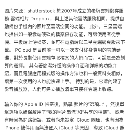
圖片來源：shutterstock 於2007年成立的老牌雲端儲存服
務 雲端相片 Dropbox，與上述其他雲端服務相同，提供自
動備份手機內的照片至雲端空間的功能。 此外，三星雲端
也提供如一般雲端硬碟的檔案儲存功能，可讓使用者從手
機、平板端上傳檔案，並可在電腦端以三星雲端網頁版來下
載。 PCloud 是目前唯一可以一次支付終身費用的雲端硬
碟，對於長期使用雲端存取檔案的人們而言，可說是最為划
算的選擇。 其有著簡潔好懂的操作介面和詳細的功能介
紹，而且電腦應用程式版的操作方法也和一般資料夾相似，
讓第一次使用的人也能快速上手。 特別的是，它還內建了
影音播放器，人們可建立播放清單直接在雲端上收聽。
輸入你的 Apple ID 帳密後，點擊 照片的“選項…” ，然後單
擊選項以確保啟用了“我的照片串流”和“共享的相簿”。 或者
有時因為網路錯誤，或者尚未設定 iCloud 圖庫，也有因為
iPhone 被停用而無法登入 iCloud 等原因，導致 iCloud 照