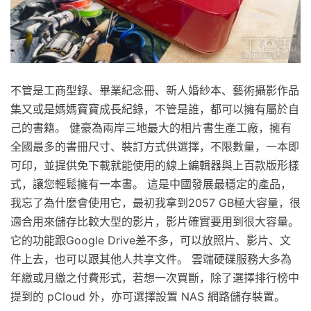
不管是工商型錄、畢業紀念冊、新人婚紗本、藝術攝影作品
集又或是媽媽寶寶成長紀錄，不管是誰，都可以擁有屬於自
己的書籍。 健豪為兩岸三地最大的相片書生產工廠，擁有
全國最多的書冊尺寸、裝訂方式供選擇，不限數量，一本即
可印，並提供免下載就能使用的線上編輯器與上百款版形樣
式，讓您輕鬆擁有一本書。 這是中國發展最穩定的產品，
我忘了為什麼會使用它，最初我拿到2057 GB極大容量，很
適合用來儲存比較大型的影片，影片確實要用到很大容量。
它的功能跟Google Drive差不多，可以放照片、影片、文
件上去，也可以跟其他人共享文件。 雲端硬碟服務大多為
年繳或月繳之付費形式，若想一次買斷，除了選擇排行榜中
提到的 pCloud 外，亦可選擇設置 NAS 網路儲存裝置。