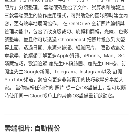
照片」分類整理。 雲端硬碟整合了文件、試算表和簡報這
三款雲端原生的協作應用程式，可幫助您的團隊即時建立內
容，更有效率地展開協作。 在 OneDrive 全新照片編輯與
管理功能中，包含了改良版裁切、旋轉和翻轉，光線、色彩
調整等，並且你可以透過 Chromecast 把照片投放到大螢
幕上面，透過日期、來源來篩選、組織照片。 喜歡這篇文
章教學，後續想了解更多Apple資訊、iPhone、Mac、3C
隱藏技巧，歡迎追蹤 瘋先生FB粉絲團、瘋先生LINE@、訂
閱瘋先生Google新聞、Telegram、Instagram以及 訂閱
YouTube頻道，將會有更多非常實用的技巧教學分享給大
家。 當你編輯任何你的 照片 從一台iOS設備上，您可以隨
時使用同一iCloud帳戶上的其他iOS設備重新啟動它。
雲端相片: 自動備份