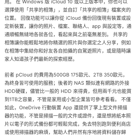
用。 在 Windows 版 iCloud 10 或以上版本中，你也可以
選擇使用「共享的相簿」，並自訂「共享的相簿」檔案夾的
位置。 回復功能可以讓你從 iCloud 備份回復現有裝置或設
定新裝置，讓你的照片、檔案、聯絡人、app 與設定等，通
通順暢無縫地各就各位，看起來與之前毫無差別。 共享的
相簿讓你能輕鬆地將你精選的照片與你選定之人分享，例如
在相簿中集結你和好友各自拍攝的自駕遊照片，或是隨時讓
家人知道孩子們最新的探索經歷。
前者 pCloud 的費用為500GB 175歐元、2TB 350歐元，
為終身皆可使用的服務；後者的 NAS 類似連有網路的外接
HDD硬碟，儘管比一般的 HDD 來得貴，但用兩千元也能買
到1TB之容量，不管是家用或小型企業皆可參考看看。 不僅
如此，OneDrive 行動裝置 App 還提供了掌上型文件掃描
器的功能，不管是掃描一般的文件或證件，還是想將紙本照
片以電子的形式備份都可輕鬆完成，免去特別跑到便利商店
或使用掃描器的麻煩，幫助人們井然有序地將資料儲存歸