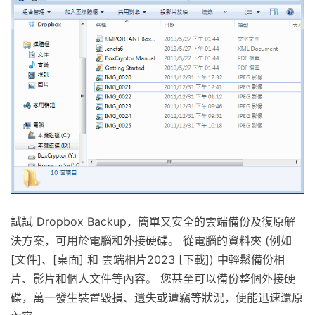
試試 Dropbox Backup，簡單又安全的雲端備份及復原解
決方案，可用於電腦和外接硬碟。 從電腦的資料夾 (例如
[文件]、[桌面] 和 雲端相片2023 [下載]) 中輕鬆備份相
片、影片和個人文件等內容。 您甚至可以備份整個外接硬
碟，萬一發生裝置毀損、遺失或遭竊等狀況，便能迅速還原