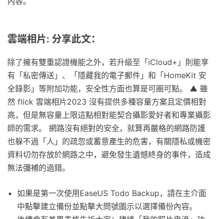
內容。
雲端相片: 分享此文：
除了擁有雙重認證機能之外，若升級至「iCloud+」則能享
有「私密傳送」、「隱藏我的電子郵件」和「HomeKit 安
全錄影」等附加功能，安全性方面也算是可圈可點。 ▲ 雖
然 flick 雲端相片2023 沒有提供多種容量方案且定價相對
高，但是無容量上限這點相對能契合攝影愛好者和專業攝影
師的需求。 網路沒有絕對的安全，就算再嚴格的網路防護
也躲不過「人」的疏忽或蓄意產生的危害，有關隱私或機密
資料切勿存放於網路之中，避免發生遺憾終身的事件，造成
無法彌補的過錯。
如果是第一次使用EaseUS Todo Backup，請在主介面
中點擊建立備份並點擊大問號圖示以選擇備份內容。