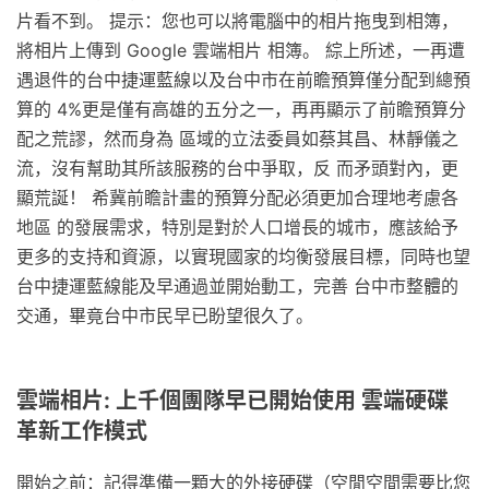
片看不到。 提示：您也可以將電腦中的相片拖曳到相簿，
將相片上傳到 Google 雲端相片 相簿。 綜上所述，一再遭
遇退件的台中捷運藍線以及台中市在前瞻預算僅分配到總預
算的 4%更是僅有高雄的五分之一，再再顯示了前瞻預算分
配之荒謬，然而身為 區域的立法委員如蔡其昌、林靜儀之
流，沒有幫助其所該服務的台中爭取，反 而矛頭對內，更
顯荒誕！ 希冀前瞻計畫的預算分配必須更加合理地考慮各
地區 的發展需求，特別是對於人口增長的城市，應該給予
更多的支持和資源，以實現國家的均衡發展目標，同時也望
台中捷運藍線能及早通過並開始動工，完善 台中市整體的
交通，畢竟台中市民早已盼望很久了。
雲端相片: 上千個團隊早已開始使用 雲端硬碟
革新工作模式
開始之前：記得準備一顆大的外接硬碟（空閒空間需要比您