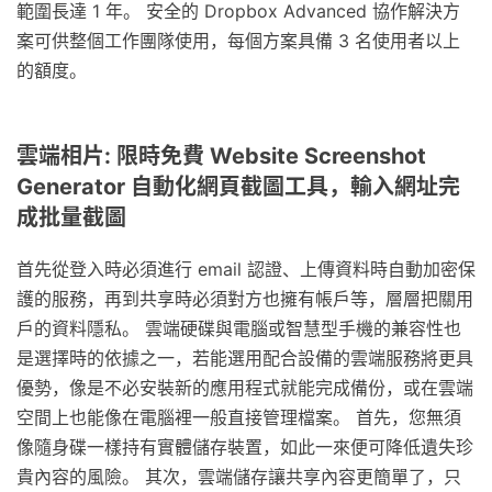
範圍長達 1 年。 安全的 Dropbox Advanced 協作解決方
案可供整個工作團隊使用，每個方案具備 3 名使用者以上
的額度。
雲端相片: 限時免費 Website Screenshot
Generator 自動化網頁截圖工具，輸入網址完
成批量截圖
首先從登入時必須進行 email 認證、上傳資料時自動加密保
護的服務，再到共享時必須對方也擁有帳戶等，層層把關用
戶的資料隱私。 雲端硬碟與電腦或智慧型手機的兼容性也
是選擇時的依據之一，若能選用配合設備的雲端服務將更具
優勢，像是不必安裝新的應用程式就能完成備份，或在雲端
空間上也能像在電腦裡一般直接管理檔案。 首先，您無須
像隨身碟一樣持有實體儲存裝置，如此一來便可降低遺失珍
貴內容的風險。 其次，雲端儲存讓共享內容更簡單了，只