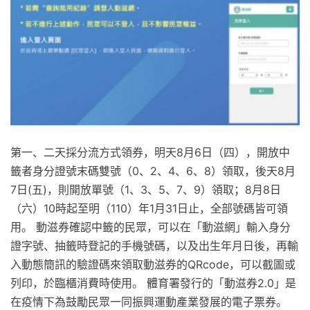
第一、二天採分流方式領券，明天8月6日（四），開放中
籤者身分證號末碼雙號（0、2、4、6、8）領取，後天8月
7日(五)，則開放單號（1、3、5、7、9）領取；8月8日
（六）10時起至明（110）年1月31日止，全部號碼皆可領
用。 動滋券確認中籤的民眾，可以在「動滋網」輸入身分
證字號、抽籤時登記的手機號碼，以及出生年月日後，再輸
入動態簡訊的驗證碼來領取動滋券的QRcode，可以截圖或
列印，於臨櫃消費時使用。 體育署發行的「動滋券2.0」是
在疫情下為鼓勵民眾一同振興運動產業發展的電子票券。