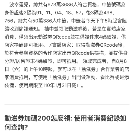
二波幸運兒，總共有973萬3686人符合資格，中籤號碼為
身份證後2碼為91、11、04、18、57，後3碼為498、
756，總共有50萬386人中籤，中籤者今天下午5時起會陸
續收到簡訊通知。 抽中並領取動滋券後，若是在實體店家
消費，僅須出示動滋券QRcode並提供證件末4碼驗證，供
店家掃碼即可抵用。 ⚡️實體店家：取得動滋券QRcode後，
於符合參與資格的合作店家出示QRcode供掃描，並提供身
分證/居留證末4碼驗證，即可抵用。 領取完成者，自8月8
日（六）的上午10時起，就可以在「動滋券」合作業者的店
家消費抵用，可使用「動滋券」出門做運動、看比賽或是添
裝備，使用期限至110年1月31日截止。
動滋券加碼200怎麼領: 使用者消費紀錄如
何查詢?