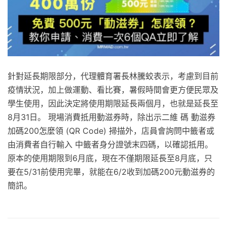
針對延長期限部分，代理體育署長林騰蛟表示，考慮到目前
疫情狀況，加上做運動、看比賽，暑假時間會更方便民眾及
學生使用，因此決定將使用期限延長兩個月，也就是延長至
8月31日。 現場消費抵用動滋券時，除出示二維 碼 動滋券
加碼200怎麼領 (QR Code) 掃描外，店員會詢問中籤者或
由消費者自行輸入 中籤者身分證號末四碼，以確認抵用。
原本的使用期限到6月底，現在不僅期限延長至8月底，只
要在5/31前使用完畢，就能在6/2收到加碼200元動滋券的
簡訊。