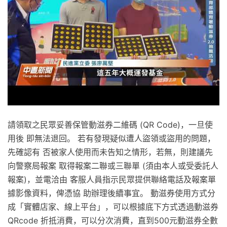
請領取之民眾妥善保管動滋券二維碼 (QR Code)，一旦使
用後 即無法退回。 若有發現疑似遭人盜領或盜用的問題，
先確認有 否被家人使用而未告知之情形，若無，則建議先
向警察局報案 取得報案二聯或三聯單 (須由本人或受委託人
報案)，並電洽由 客服人員指示民眾提供聯絡電話及報案單
據影像資料，俾憑協 助辦理後續事宜。 動滋券使用方式分
成「實體店家、線上平台」，可以根據底下方式透過動滋券
QRcode 折抵消費，可以分次消費，直到500元動滋券全數