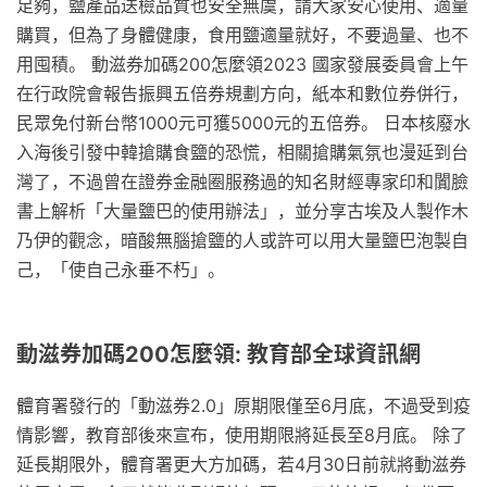
足夠，鹽產品送檢品質也安全無虞，請大家安心使用、適量
購買，但為了身體健康，食用鹽適量就好，不要過量、也不
用囤積。 動滋券加碼200怎麼領2023 國家發展委員會上午
在行政院會報告振興五倍券規劃方向，紙本和數位券併行，
民眾免付新台幣1000元可獲5000元的五倍券。 日本核廢水
入海後引發中韓搶購食鹽的恐慌，相關搶購氣氛也漫延到台
灣了，不過曾在證券金融圈服務過的知名財經專家印和闐臉
書上解析「大量鹽巴的使用辦法」，並分享古埃及人製作木
乃伊的觀念，暗酸無腦搶鹽的人或許可以用大量鹽巴泡製自
己，「使自己永垂不朽」。
動滋券加碼200怎麼領: 教育部全球資訊網
體育署發行的「動滋券2.0」原期限僅至6月底，不過受到疫
情影響，教育部後來宣布，使用期限將延長至8月底。 除了
延長期限外，體育署更大方加碼，若4月30日前就將動滋券