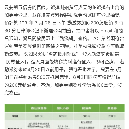
只要到五倍券的官網，選擇開始預訂與查詢並選擇右上角的
加碼券登記，並在填完資料後將動滋券勾選即可登記抽獎。
預計於 109 年 7 月 28 日下午 動滋券加碼200怎麼領 3 時
30 分在律師公證下辦理公開抽籤，抽中者將以 Email 和簡
訊通知，資訊開放民眾上「動滋網」查詢。 A：業者須符合
運動產業發展條例第四條之範疇，並至動滋網登錄方可收取
動滋券。 5.如果需要“查詢抵用紀錄”，登入動滋網後點選
[民眾登入]，進入頁面後填寫資料進行登入，即可查詢。 若
動滋券未於4月30日以前用畢，體育署也表示，只要在5月
31日前將動滋券500元抵用完畢，6月2日同樣可獲得加碼
的200元動滋券，不過，加碼券總發放份數為100萬份，發
完為止。