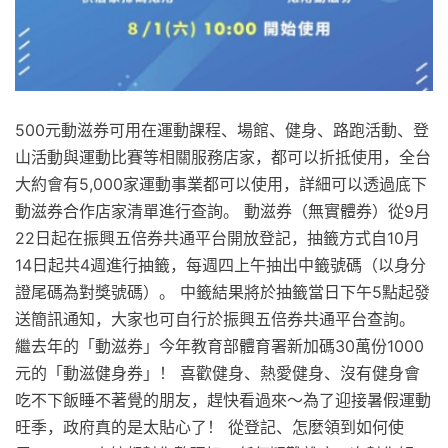
500元動滋券可用在運動課程、場館、健身、路跑活動、登
山活動與運動比賽等相關服務店家，都可以折抵使用，全台
大約會有5,000家運動事業都可以使用，詳細可以透過底下
動滋券合作店家清單進行查詢。 動滋券（無實體券）從9月
22日起在振興五倍券共通平台開放登記，抽籤方式自10月
14日起共4週進行抽籤，每週四上午抽出中籤號碼（以身分
證尾碼為對獎號碼）。 中籤結果將於抽籤當日下午5點起發
送簡訊通知，大家也可自行於振興五倍券共通平台查詢。
繼去年的「動滋券」今年教育部體育署新加碼30萬份1000
元的「動滋健身券」！ 喜歡健身、熱愛健身、沒有健身會
吃不下飯睡不著覺的朋友，趕快看過來～為了迎接暑假運動
旺季，政府真的是太貼心了！ 從登記、怎麼領到如何使