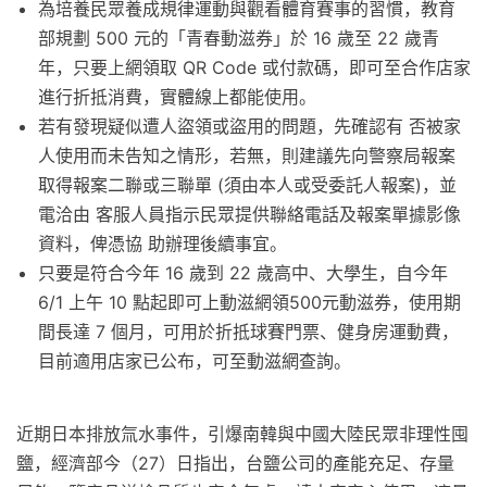
為培養民眾養成規律運動與觀看體育賽事的習慣，教育
部規劃 500 元的「青春動滋券」於 16 歲至 22 歲青
年，只要上網領取 QR Code 或付款碼，即可至合作店家
進行折抵消費，實體線上都能使用。
若有發現疑似遭人盜領或盜用的問題，先確認有 否被家
人使用而未告知之情形，若無，則建議先向警察局報案
取得報案二聯或三聯單 (須由本人或受委託人報案)，並
電洽由 客服人員指示民眾提供聯絡電話及報案單據影像
資料，俾憑協 助辦理後續事宜。
只要是符合今年 16 歲到 22 歲高中、大學生，自今年
6/1 上午 10 點起即可上動滋網領500元動滋券，使用期
間長達 7 個月，可用於折抵球賽門票、健身房運動費，
目前適用店家已公布，可至動滋網查詢。
近期日本排放氚水事件，引爆南韓與中國大陸民眾非理性囤
鹽，經濟部今（27）日指出，台鹽公司的產能充足、存量