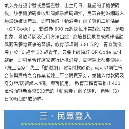
填入身分證字號或居留證號、出生月日、登記的手機號碼
後，該手機號碼會收到簡訊驗證碼通知，民眾在動滋網輸入
驗證碼確認無誤，即可獲取「動滋券」電子錢包二維條碼
（QR Code）。 動滋券 500 元將採每年常態性發放，領取
對象、發放時間及使用方法出爐 ! 為培養民眾養成規律運動
與觀看體育賽事的習慣，教育部規劃 500 元的「青春動滋
券」於 16 歲至 22 歲青年，只要上網領取 QR Code 或付
款碼，即可至合作店家進行折抵消費，實體線上都能使用。
⚡️線上店家：先上「動滋網」取得付款碼後，就可以前往符
合參與資格之合作業者線上平台購買票券，並輸入付款碼及
身分證/居留證末4碼，即可抵用。 教育部體育署推出400
萬份面額新臺幣500元的「動滋券」電子錢包，自明（6）
日10時起開放領券。