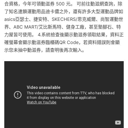
合資格，今年可領動滋券 500 元。 可前往動滋網查詢，除
了知名連鎖運動用品迪卡儂之外，還有許多大型運動品牌如
asics亞瑟士、捷安特、SKECHERS/思克威爾、尚智運動世
界、ABC MART/艾比斯馬特、健身工廠，甚至墊腳石、特
力屋皆可使用。 4.系統檢查後顯示動滋券領取結果，資料正
確螢幕會顯示動滋券臨櫃碼QR Code，若資料錯誤則會顯
示您未抽中動滋券，請查明後再次輸入。