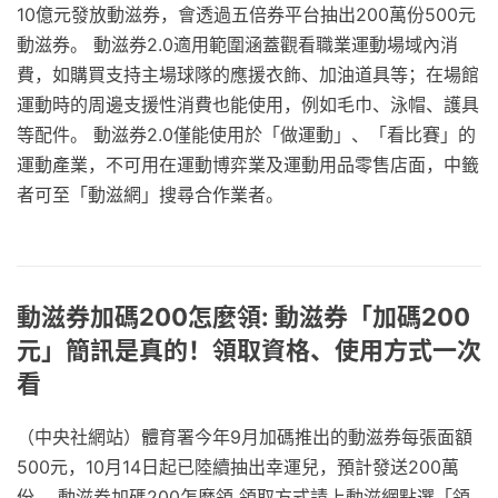
10億元發放動滋券，會透過五倍券平台抽出200萬份500元
動滋券。 動滋券2.0適用範圍涵蓋觀看職業運動場域內消
費，如購買支持主場球隊的應援衣飾、加油道具等；在場館
運動時的周邊支援性消費也能使用，例如毛巾、泳帽、護具
等配件。 動滋券2.0僅能使用於「做運動」、「看比賽」的
運動產業，不可用在運動博弈業及運動用品零售店面，中籤
者可至「動滋網」搜尋合作業者。
動滋券加碼200怎麼領: 動滋券「加碼200
元」簡訊是真的！領取資格、使用方式一次
看
（中央社網站）體育署今年9月加碼推出的動滋券每張面額
500元，10月14日起已陸續抽出幸運兒，預計發送200萬
份。 動滋券加碼200怎麼領 領取方式請上動滋網點選「領