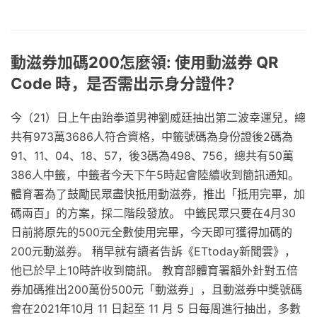
動滋券加碼200怎麼領: 使用動滋券 QR
Code 時，是否需出示身分證件？
今（21）日上午由跆拳道男神劉威廷抽出第二波幸運兒，總
共有973萬3686人符合資格，中籤號碼為身份證後2碼為
91、11、04、18、57，後3碼為498、756，總共有50萬
386人中籤，中籤者今天下午5時起會陸續收到簡訊通知。
體育署為了鼓勵民眾盡快抵用動滋券，推出「抵用完畢，加
碼兩百」的方案，採二階段發放。 中籤民眾只要在4月30
日前將原先的500元全數使用完畢，今天即可獲得加碼的
200元動滋券。 稍早就有讀者告訴《ETtoday新聞雲》，
他已於早上10時許收到簡訊。 教育部體育署額外針對五倍
券加碼推出200萬份500元「動滋券」，且動滋券中獎號碼
會在2021年10月 11 日起至 11 月 5 日每周進行抽出，多數