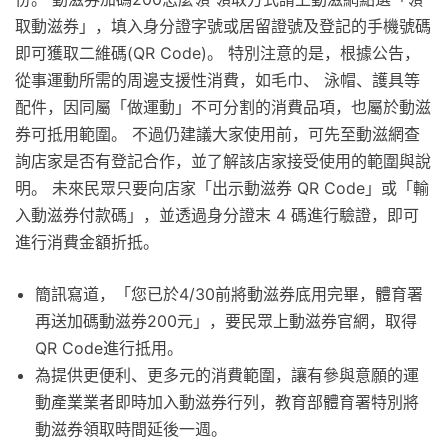
取動滋券」，填入身分證字號或居留證號及登記的手機號碼
即可獲取二維碼(QR Code)。 特別注意的是，根據公告，
從事運動所需的周邊支援性消費，如毛巾、 泳帽、護具等
配件，因同屬「做運動」不可分割的消費品項，也屬於動滋
券可抵用範圍。 不過仍建議大家使用前，可先至動滋網查
詢店家是否有登記合作，並了解該店家接受使用的範圍與說
明。 未來民眾只要向店家「出示動滋券 QR Code」或「輸
入動滋券付款碼」，並透過身分證末 4 碼進行驗證，即可
進行消費金額折抵。
簡訊寫道，「您已於4/30前將動滋券底用完畢，體育署
再送加碼動滋券200元」，要民眾上動滋券官網，取得
QR Code進行抵用。
為提供更便利、更多元的消費範圍，讓有參與意願的運
動產業業者即時加入動滋券行列，教育部體育署特別將
動滋券領取時間延後一週。