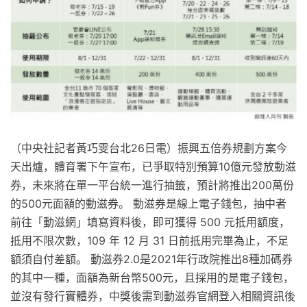
（中央社記者黃巧雯台北26日電）振興五倍券規劃方案今
天出爐，體育署下午宣布，已爭取特別預算10億元發放動滋
券，未來將在單一平台統一進行抽籤，預計將推出200萬份
的500元面額的動滋券。 動滋券是線上電子錢包，抽中者
前往「動滋網」填寫資料後，即可獲得 500 元抵用額度，
抵用不限次數，109 年 12 月 31 日前抵用完畢為止，不足
額須自付差額。 動滋券2.0是2021年行政院推出8種加碼券
的其中一種，面額為新台幣500元，且採用的是電子錢包，
並沒有發行實體券，中獎後需到動滋券官網登入相關資訊後