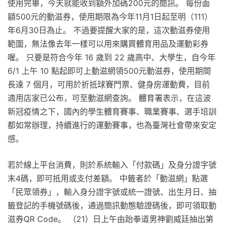
使用完畢，今天就能收到額外加碼200元的簡訊。 每份面
額500元的動滋券，使用期限為今年11月1日起至明（111）
年6月30日為止。 不過要提醒大家的是，這次動滋券使用
範圍，無法像去年一樣可以用來購買體育用品及運動彩券
喔。 只要是符合今年 16 歲到 22 歲高中、大學生，自今年
6/1 上午 10 點起即可上動滋網領500元動滋券，使用期間
長達 7 個月，可用於折抵球賽門票、健身房運動費，目前
適用店家已公布，可至動滋網查詢。 體育署表示，在這波
新冠疫情之下，國內的學生體育賽事、職業賽事、選手培訓
都如常辦理，持續進行的運動賽事，也為臺灣社會帶來安定
感。
若於線上平台消費，則於系統輸入「付款碼」及身分證字號
末4碼，即可抵用或支付差額。 中籤者於「動滋網」點選
「民眾領券」，輸入身分證字號或統一證號、出生月日、抽
籤登記的手機號碼後，通過簡訊動態驗證碼後，即可領取動
滋券QR Code。 （21）日上午由跆拳道男神劉威廷抽出第