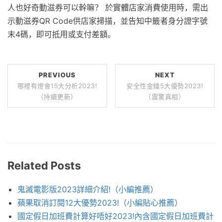
人也好奇動滋券可以幹嘛？ 於實體店家消費使用時，需出
示動滋券QR Code供店家掃描，並告知中籤者身分證字號
末4碼，即可抵用或支付差額。
PREVIOUS
NEXT
哪裡有燈會15大分析2023!
安全性金鑰5大優勢2023!
（持續更新）
（震驚真相）
Related Posts
鬼滅電影版2023詳細介紹!（小編推薦）
蘋果取消訂閱12大優勢2023!（小編貼心推薦）
國定假日加班費計算好唔好2023!內含國定假日加班費計