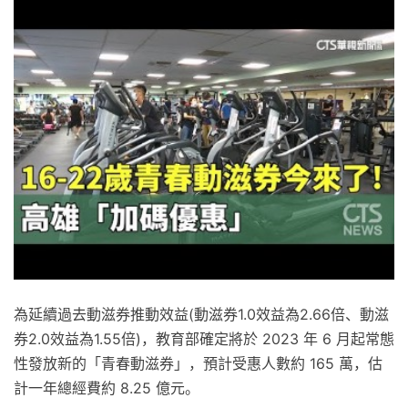
為延續過去動滋券推動效益(動滋券1.0效益為2.66倍、動滋
券2.0效益為1.55倍)，教育部確定將於 2023 年 6 月起常態
性發放新的「青春動滋券」，預計受惠人數約 165 萬，估
計一年總經費約 8.25 億元。