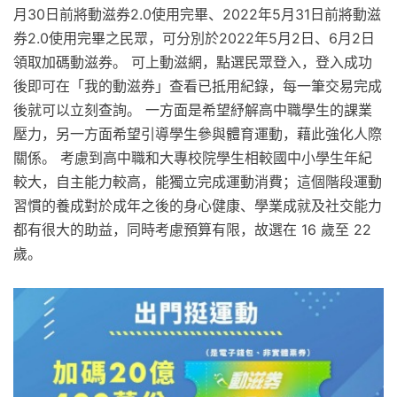
月30日前將動滋券2.0使用完畢、2022年5月31日前將動滋
券2.0使用完畢之民眾，可分別於2022年5月2日、6月2日
領取加碼動滋券。 可上動滋網，點選民眾登入，登入成功
後即可在「我的動滋券」查看已抵用紀錄，每一筆交易完成
後就可以立刻查詢。 一方面是希望紓解高中職學生的課業
壓力，另一方面希望引導學生參與體育運動，藉此強化人際
關係。 考慮到高中職和大專校院學生相較國中小學生年紀
較大，自主能力較高，能獨立完成運動消費；這個階段運動
習慣的養成對於成年之後的身心健康、學業成就及社交能力
都有很大的助益，同時考慮預算有限，故選在 16 歲至 22
歲。