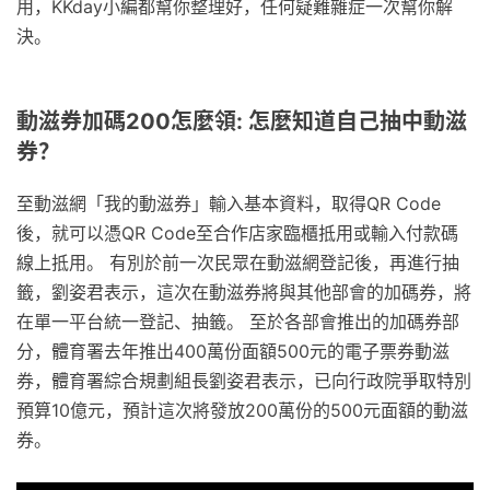
用，KKday小編都幫你整理好，任何疑難雜症一次幫你解
決。
動滋券加碼200怎麼領: 怎麼知道自己抽中動滋
券？
至動滋網「我的動滋券」輸入基本資料，取得QR Code
後，就可以憑QR Code至合作店家臨櫃抵用或輸入付款碼
線上抵用。 有別於前一次民眾在動滋網登記後，再進行抽
籤，劉姿君表示，這次在動滋券將與其他部會的加碼券，將
在單一平台統一登記、抽籤。 至於各部會推出的加碼券部
分，體育署去年推出400萬份面額500元的電子票券動滋
券，體育署綜合規劃組長劉姿君表示，已向行政院爭取特別
預算10億元，預計這次將發放200萬份的500元面額的動滋
券。