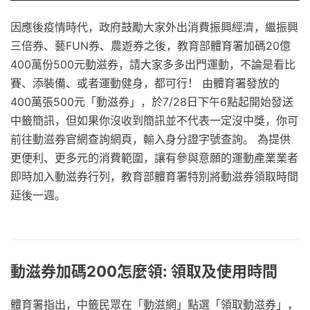
因應後疫情時代，政府鼓勵大家外出消費振興經濟，繼振興
三倍券、藝FUN券、農遊券之後，教育部體育署加碼20億
400萬份500元動滋券，請大家多多出門運動，不論是看比
賽、添裝備、或者運動健身，都可行！ 由體育署發放的
400萬張500元「動滋券」，於7/28日下午6點起開始發送
中籤簡訊，但如果你沒收到簡訊並不代表一定沒中獎，你可
前往動滋券官網查詢網頁，輸入身分證字號查詢。 為提供
更便利、更多元的消費範圍，讓有參與意願的運動產業業者
即時加入動滋券行列，教育部體育署特別將動滋券領取時間
延後一週。
動滋券加碼200怎麼領: 領取及使用時間
體育署指出，中籤民眾在「動滋網」點選「領取動滋券」，