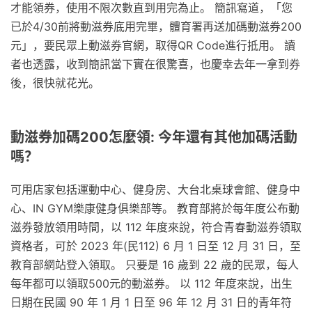
才能領券，使用不限次數直到用完為止。 簡訊寫道，「您
已於4/30前將動滋券底用完畢，體育署再送加碼動滋券200
元」，要民眾上動滋券官網，取得QR Code進行抵用。 讀
者也透露，收到簡訊當下實在很驚喜，也慶幸去年一拿到券
後，很快就花光。
動滋券加碼200怎麼領: 今年還有其他加碼活動
嗎？
可用店家包括運動中心、健身房、大台北桌球會館、健身中
心、IN GYM樂康健身俱樂部等。 教育部將於每年度公布動
滋券發放領用時間，以 112 年度來說，符合青春動滋券領取
資格者，可於 2023 年(民112) 6 月 1 日至 12 月 31 日，至
教育部網站登入領取。 只要是 16 歲到 22 歲的民眾，每人
每年都可以領取500元的動滋券。 以 112 年度來說，出生
日期在民國 90 年 1 月 1 日至 96 年 12 月 31 日的青年符