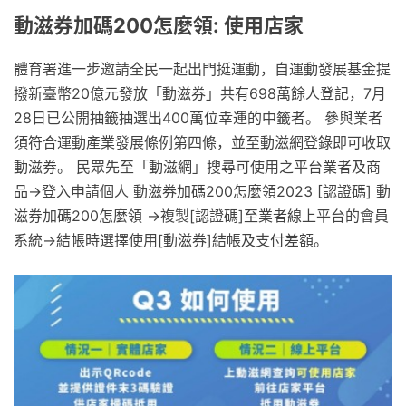
動滋券加碼200怎麼領: 使用店家
體育署進一步邀請全民一起出門挺運動，自運動發展基金提
撥新臺幣20億元發放「動滋券」共有698萬餘人登記，7月
28日已公開抽籤抽選出400萬位幸運的中籤者。 參與業者
須符合運動產業發展條例第四條，並至動滋網登錄即可收取
動滋券。 民眾先至「動滋網」搜尋可使用之平台業者及商
品→登入申請個人 動滋券加碼200怎麼領2023 [認證碼] 動
滋券加碼200怎麼領 →複製[認證碼]至業者線上平台的會員
系統→結帳時選擇使用[動滋券]結帳及支付差額。