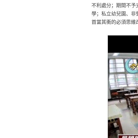
不利處分；期間不予
學；私立幼兒園、非
首當其衝的必須思維