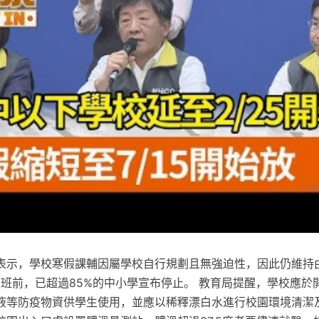
表示，學校寒假課輔因屬學校自行規劃且無強迫性，因此仍維持
下班前，已超過85%的中小學宣布停止。 教育局提醒，學校應於
液等防疫物資供學生使用，並應以稀釋漂白水進行校園環境清潔