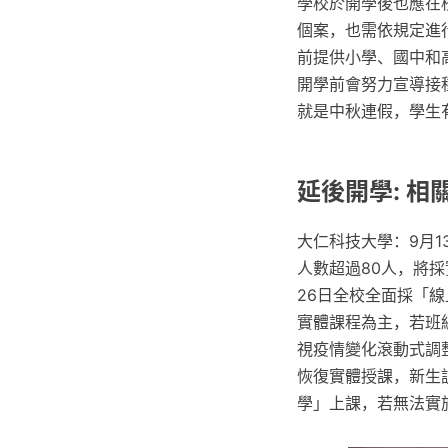
學校於開學後也應在
個案，也需依規定進
前提供小學、國中和
開學前會努力宣導接
就是中秋連假，學生
延後開學: 相
大仁科技大學：9月1
人數超過80人，將採
26日全校全面採「線
實體課程為主，若班
視疫情變化滾動式調整
恢復實體授課，新生訓
學」上課，若無法實