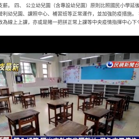
支薪。 四、 公立幼兒園（含專設幼兒園）原則比照國民小學延後
營利幼兒園、課照中心、補習班等正常運作，並加強防疫措施。 
改為線上上課，亦或是賭一把拼正常上課等中央疫情指揮中心下