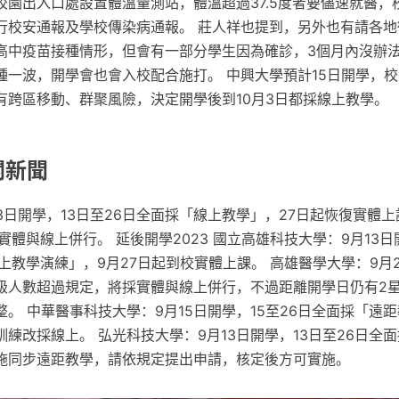
校園出入口處設置體溫量測站，體溫超過37.5度者要儘速就醫，
行校安通報及學校傳染病通報。 莊人祥也提到，另外也有請各地
高中疫苗接種情形，但會有一部分學生因為確診，3個月內沒辦
種一波，開學會也會入校配合施打。 中興大學預計15日開學，校
有跨區移動、群聚風險，決定開學後到10月3日都採線上教學。
關新聞
3日開學，13日至26日全面採「線上教學」，27日起恢復實體
實體與線上併行。 延後開學2023 國立高雄科技大學：9月13日
上教學演練」，9月27日起到校實體上課。 高雄醫學大學：9月
級人數超過規定，將採實體與線上併行，不過距離開學日仍有2
。 中華醫事科技大學：9月15日開學，15至26日全面採「遠距
練改採線上。 弘光科技大學：9月13日開學，13日至26日全
施同步遠距教學，請依規定提出申請，核定後方可實施。