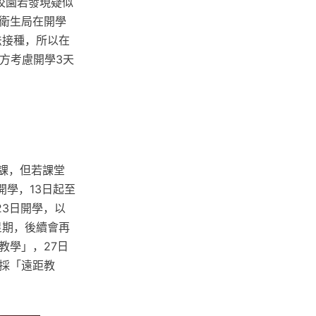
校園若發現疑似
衛生局在開學
法接種，所以在
方考慮開學3天
上課，但若課堂
開學，13日起至
23日開學，以
星期，後續會再
教學」，27日
面採「遠距教