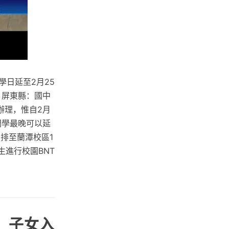
日延至2月25
 屏東縣：國中
辦理，惟自2月
開學最晚可以延
排至蘭潭校區1
生進行校園BNT
、子女入