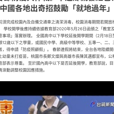
中國各地出奇招鼓勵「就地過年
前須完成校園內及自備交通車之清潔消毒，校園消毒期間若開放
 學校開學後應持續依據教育部2020年5月26日函頒之「教室
事項」落實辦理。 全國高中以下學校延後開學期間（2月18日至
顧12歲以下之學童，或國民中學、高級中等學校、五專一、二、
者，得申請「防疫照顧假」。 春節連假將結束，全台各地陸續開
上幼童未打疫苗，桃園市長鄭文燦與高雄市長陳其邁都宣布，公
育部表示尊重。 至於國內高中以下是否延後開學，教育部說，目
情滾動調整校園因應措施。