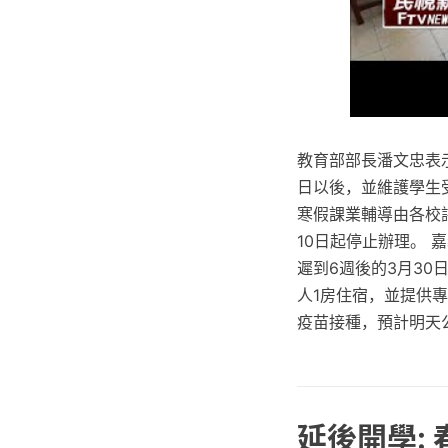
教育部部長潘文忠表
日以後，並維護學生
寒假課業輔導由各校
10日起停止辦理。
遲到6週後的3月3
人1房住宿，並提供專
疫苗接種，預計明天公
延後開學: