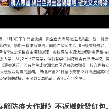
示，2月3日下午開會決議，與全台大專院校達成共識，統一將開學
受教權，學期一樣維持18周，同時希望陸生2月9日後暫緩來台。
評估學生需求後自主規劃辦理，各校評估本週決定續辦者仍維持
 嘉義大學：3月2日正常開學，但若有學生因防疫需要無法返校，
0日以專案進行，若有陸生或從湖北疫區返台的教職員，校方也將安
人送餐及消毒的服務。 新北市自22日至今天替12到18歲國高中
布整體數據，不過教育局統計，近4天有14名學...
 春節防疫大作戰》不返鄉就發紅包