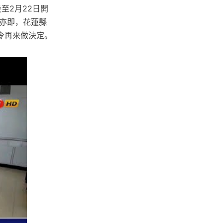
至2月22日開
亦即，花蓮縣
令再來做決定。