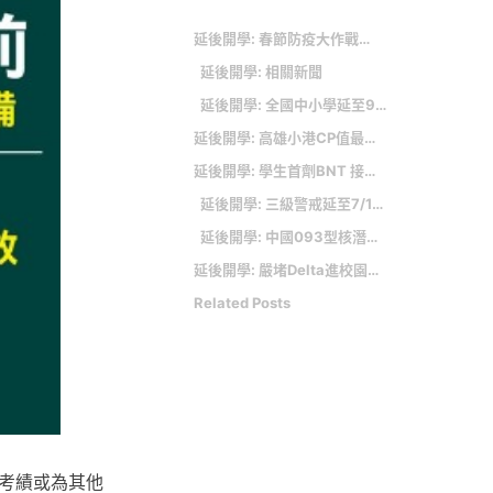
延後開學: 春節防疫大作戰》不返鄉就發紅包、子女入學加分！ 中國各地出奇招鼓勵「就地過年」
延後開學: 相關新聞
延後開學: 全國中小學延至9/1開學 全教總搶先教育部發布
延後開學: 高雄小港CP值最強24%低公設成家全3房
延後開學: 學生首劑BNT 接種注意影片一再播還放音樂
延後開學: 三級警戒延至7/12 全國法院同步停止開庭
延後開學: 中國093型核潛艦台海失事全員罹難？專家、國防部這麼說…
延後開學: 嚴堵Delta進校園！教育部建議各大學「開學前2周」線上授課
Related Posts
考績或為其他