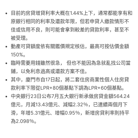
目前的房貸增貸利率大概在1.44%上下，通常都能享有和
原銀行相同的利率及還款年限，但若申貸人繳款情形不
佳或信用不良，則可能會拿到較差的貸款利率，甚至不
被受理。
動產可貸額度依有關鑑價規定核估，最高可按估價金額
150%。
臨時需要用錢雖然很急， 但也不能因為急就亂找公司當
鋪，以免利息過高或還款方案不佳。
其中，廈門市自17日起，將二套住房商業性個人住房貸
款利率下限從LPR+80個基點下調為LPR+60個基點。
中央銀行23日公布7月五大銀行新承做房貸金額564.24
億元，月減13.43億元、減幅2.32％，已連續兩個月下
滑，年增5.31億元、增幅0.95％，新增房貸利率則持平
為2.098％。