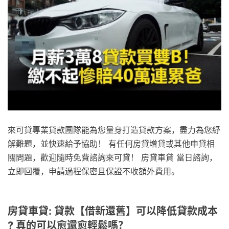
來可貸專業貸款團隊能為您量身打造貸款方案，盡力為您紓
解難題，並快速給予協助！ 有任何房貸增貸或其他申貸相
關問題，歡迎隨時免費諮詢來可貸！ 房貸車貸 當日諮詢，
立即回覆，申請過程保密且保證不收額外費用。
房貸車貸: 貸款【借新還舊】可以降低貸款成本
? 真的可以愈還愈輕鬆嗎？