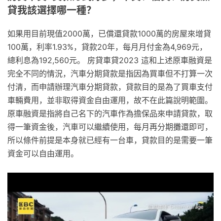
貸我該選擇哪一種？
如果用目前現值2000萬，已償還貸款1000萬的房屋來增貸
100萬，利率1.93%，貸款20年，每月月付金為4,969元，
總利息為192,560元。 房貸車貸2023 這和上述原車融資是
完全不同的情況，汽車分期貸款是指因為買車但不打算一次
付清，而申請辦理汽車分期貸款，貸款目的是為了買車支付
車輛費用，並非取得資金自由運用，故不在此篇說明範圍。
原車融資是指將自己名下的汽車作為擔保品來申請貸款，取
得一筆資金後，汽車可以繼續使用，每月再分期攤還即可，
所以條件前提是本身就已經有一台車，貸款目的是需要一筆
資金可以自由運用。