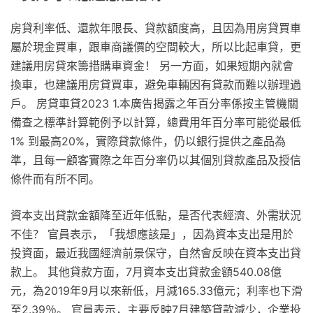
房貸利率低、還款年限長、貸款額度高，且因為用房貸買車
屬於現金買車，跟車商議價的空間較大，所以比起車貸，更
建議用房貸來籌措購車資金！ 另一方面，如果短期內就會
換車，也建議用房貸買車，避免車輛因有貸款而難以辦理過
戶。 房貸車貸2023 1.本廣告揭露之年百分率係按主管機關
備查之標準計算範例予以計算，總費用年百分率可能從最低
1% 到最高20%，實際貸款條件，仍以銀行提供之產品為
準，且每一顧客實際之年百分率仍以其個別貸款產品及授信
條件而有所不同。
資本支出貸款金額降至近年低點，是否代表經濟、外需狀況
不佳？ 官員表示，「我想應該是」，因為資本支出是用於
投資面，最近我國經濟前景保守，自然會反映在資本支出貸
款上。 其他貸款方面，7月資本支出貸款金額540.08億
元，為2019年9月以來新低，月減165.33億元；利率也下滑
至2.39％。 官員表示，主要反映7月建築貸款減少，企業投