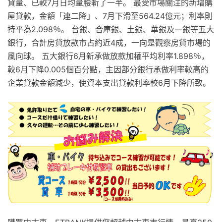
貸量、已較7月日均量腰斬了一半。 最受市場關注的新增購
屋貸款，金額「連二降」、7月下滑至564.24億元；利率則
持平為2.098％。 台銀、合庫銀、土銀、華銀及一銀等五大
銀行，合計房貸放款市占約近4成，一向是觀察房貸市場的
風向球。 五大銀行6月新承做放款加權平均利率1.898％，
較6月下降0.005個百分點，主因部分銀行承做利率較高的
企業貸款金額減少，使資本支出貸款利率較6月下降所致。