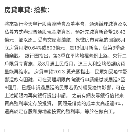
房貸車貸: 撥款：
將來銀行今天舉行股東臨時會及董事會，通過辦理減資及以
私募方式辦理普通股現金增資案，預計先減資新台幣26.43
億元，並以原... 受惠交屋潮續航，象徵房市買氣的國銀6月
底房貸月增0.64%或603億元，是13個月新高，但第3季恐
難樂觀。 銀行圈指出，第3季在平均地權條例上路、央行二
戶限貸令實施、及8月遇上民俗月，這三大利空均恐讓房貸
量能再縮水。 房貸車貸2023 黃光熙指出，民眾如受疫情影
響還款有困難，可在受理期限內向銀行申請緩繳或展延3至
6個月，已經申請過展延的民眾若仍持續受疫情影響，可在
上述期限內再向銀行提出申請。 之前有網友靠銀行信貸來
買高殖利率定存股投資， 問題是借款的成本太高超過6%，
遠高於定存股和房地產投資的殖利率，等於在做白工。