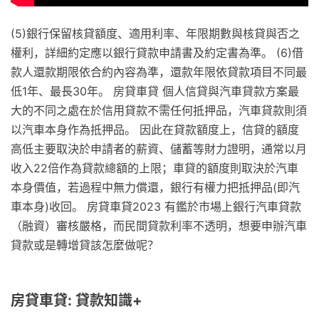
(5)銀行保留核貸額度、適用利率、年限期數與核貸與否之
權利，詳細約定應以銀行貸款申請書及約定書為準。 (6)借
款人還款期限依合約內容為準，還款年限依貸款項目不同最
低1年、最長30年。 房貸車貸 個人信貸與汽車貸款方案最
大的不同之處在於信用貸款不需任何抵押品，汽車貸款則須
以汽車本身作為抵押品。 因此在貸款額度上，信貸的額度
高低主要取決於申請者的薪資、儲蓄等財力證明，通常以月
收入22倍作為貸款總額的上限；車貸的額度則取決於汽車
本身價值，若過程中無力償還，銀行有權力把抵押品(即汽
車本身)收回。 房貸車貸2023 有鑑於市場上銀行汽車貸款
（融資）審核嚴格，而民間貸款利率不透明，想要申辦汽車
貸款或是轉增貸該怎麼做呢？
房貸車貸: 貸款知識+