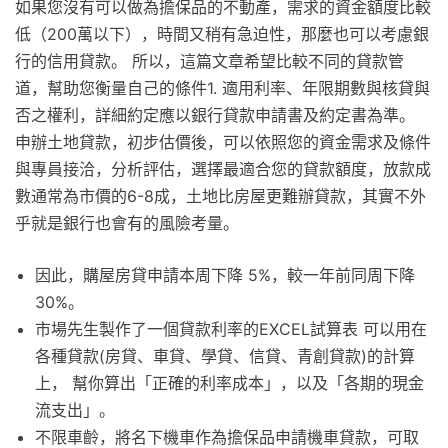
如果您沒有可以做為擔保品的不動產，需求的資金額度比較
低（200萬以下），時間又稍有急迫性，那麼也可以考慮銀
行的信用貸款。 所以，這篇文章希望比較不同的貸款管
道，幫助您衡量自己的條件1. 適用利率、年限期數與核貸與
否之權利，詳細約定應以銀行貸款申請書及約定書為準。
申辦土地貸款，初步估價後，可以依照您的資金需求及條件
與專員接洽，分析評估，選擇最適合您的貸款額度，放款成
數通常為市價的6-8成，土地比房屋更難辦貸款，其實不外
乎就是銀行也會有的風險考量。
因此，購屋房貸申請本周下降 5%，較一年前同周下降
30%。
市場先生製作了一個貸款利率的EXCEL試算表 可以用在
各種貸款(房貸、車貸、學貸、信貸、青創貸款)的計算
上， 幫你算出「正確的利率成本」，以及「各期的現金
流支出」。
不限車齡，將名下機車作為擔保品申請機車貸款，可取