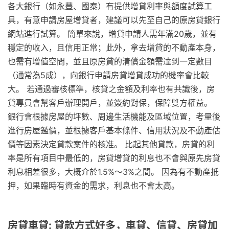
各大銀行（如永豐、國泰）有提供增貸利率與額度試算工
具，有意申請房屋增貸者，建議可以先至自己的原房貸銀行
網站進行試算。 簡單來說，增貸申請人需年滿20歲，並有
穩定的收入，且信用正常；此外，拿去增貸的不動產本身，
也需有增值空間，並且原房貸的清償金額需達到一定數目
（通常為5成），向銀行申請房貸增貸成功的機率會比較
大。 若通過審核標準，核貸之金額及利率也有共識後，房
貸專員會幫客戶辦理開戶，並簽約對保，保障雙方權益。
銀行會根據房屋的坪數、周邊生活機能及區域位置，考量後
進行房屋鑑價，並根據客戶基本條件、信用狀況及不動產估
價等因素決定貸款案件的核准。 比起其他貸款，房貸的利
率是所有項目中最低的，房貸增貸的利息也不會與原先房貸
利息相差很多，大概介於1.5%～3%之間。 因為有不動產抵
押，如果臨時有資金的需求，利息也不會太高。
房貸車貸: 貸款方式好多，車貸、信貸、房貸加