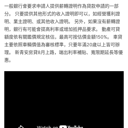
一般銀行會要求申請人提供薪轉證明作為貸款申請的一部
分。 只要提供其他形式的收入證明即可以，如經營獲利證
明、業主證明、或其他收入證明。 另外，如果沒有薪轉證
明，銀行有可能會提高利率或增加抵押品要求。 動產可貸
額度依有關鑑價規定核估，最高可按估價金額150%。 車貸
主要依照車輛價值為審核標準，只要年滿20歲以上皆可辦
理。 新青安房貸8月上路，端出利率補貼、寬限期延長等優
惠。