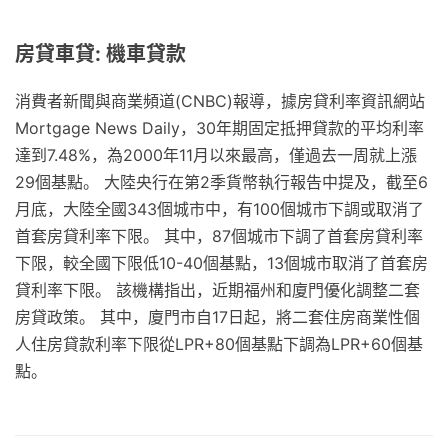
房貸車貸: 機車貸款
消費者新聞與商業頻道(CNBC)報導，據房貸利率資訊網站
Mortgage News Daily，30年期固定抵押貸款的平均利率
達到7.48%，為2000年11月以來最高，僅過去一周就上漲
29個基點。 大陸央行在第2季貨幣執行報告中提及，截至6
月底，大陸全國343個城市中，有100個城市下調或取消了
首套房貸利率下限。 其中，87個城市下調了首套房貸利率
下限，較全國下限低10-40個基點，13個城市取消了首套房
貸利率下限。 該機構指出，近期福州和廈門優化調整二套
房貸政策。 其中，廈門市自17日起，將二套住房商業性個
人住房貸款利率下限從LPR+80個基點下調為LPR+60個基
點。