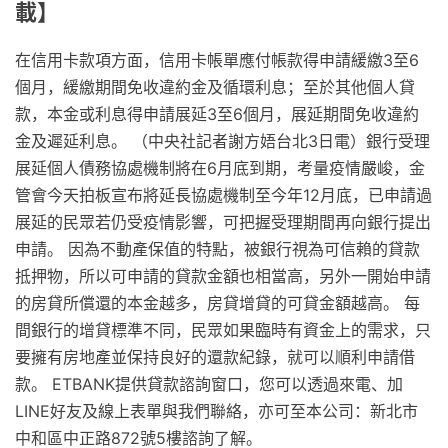
載】
在信用卡款項方面，信用卡帳單應付帳款得申請緩繳3至6
個月，緩繳期間免收違約金及循環利息；至於其他個人貸
款，本金或利息得申請展延3至6個月，展延期間免收違約
金及遲延利息。 （中央社記者謝方娪台北3日電）銀行受理
展延個人債務協處機制將在6月底到期，考量疫情嚴峻，金
管會今天拍板宣布將延長協處機制至今年12月底，已申請過
展延的民眾若仍受疫情影響，可把握受理期間再向銀行提出
申請。 因為不動產保值的特點，被銀行視為可信賴的貸款
抵押物，所以可申請的貸款金額也相當高，另外一開始申請
的房貸所償還的本金越多，房貸增貸的可貸金額越高。 每
間銀行的增貸標準不同，民眾如果臨時有資金上的需求，只
要擁有房地產並保持良好的還款紀錄，就可以順利申請借
款。 ETBANK提供貸款諮詢窗口，您可以透過來電、加
LINE好友及線上表單與我們聯絡，亦可至本公司：新北市
中和區中正路872號5樓諮詢了解。