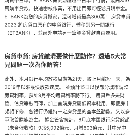
購買中古車，ETBANK提供您超越中古車市行情，最高350
萬購車貸款，快速審核作業，不用出門即可輕鬆貸購車金。
ETBANK為您的房貸搬家，還可增貸最高300萬！ 房貸車貸
2023 將房貸由原有的申貸銀行，轉移到另一間銀行
（ETBANK），並額外申請另一筆資金貸款自由運用。
房貸車貸: 房貸繳清要做什麼動作？透過5大常
見問題一次為你解答！
此外，本月銀行平均放款周期為21天，較上月縮短一天，為
2019年以來最快放款速度。 並預計15日以後部分城市調整
房貸利率，預計9月平均房貸利率將下行。 房貸戶多是財
管、信貸等敲門磚，加上首購房貸屬低資本耗用，即便房市
頻頻下修，各銀行仍維持一定房貸量的基本盤動能，又以多
爭取首購族為主。 據金管會統計，6月底本國銀行房貸餘額
（未含催收款）9兆5,092億元，月增603億元，其中光中