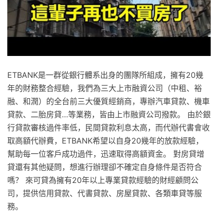
ETBANK是一群從銀行體系出身的團隊所組成，擁有20幾
年的財務整合經驗，我們為三大上市融資公司（中租、裕
融、和潤）的全台前三大優質經銷商，專辦汽車貸款、機車
貸款、二胎房貸…等業務，皆由上市融資公司撥款。 由於銀
行貸款審核過件率低，民間貸款利息太高，而代辦代書會收
取高額代辦費，ETBANK希望以自身20幾年的放款經驗，
幫助每一位客戶成功過件，迅速取得高額資金。 對房貸增
貸還有其他疑問，想進行辦理卻不確定自身條件是否符合
嗎？ 來可貸為擁有20年以上專業貸款經驗的財經顧問公
司，提供信用貸款、代書貸款、房屋貸款、各類車貸等服
務。