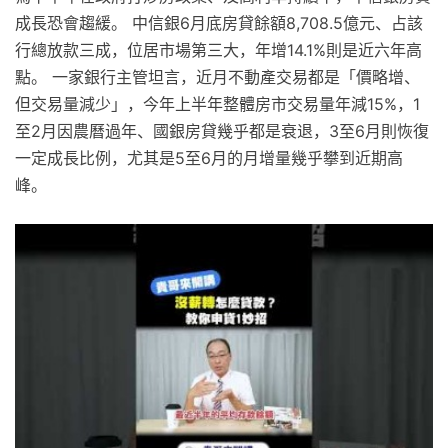
成長恐會趨緩。 中信銀6月底房貸餘額8,708.5億元、占該
行總放款三成，位居市場第三大，年增14.1%則是近六年高
點。 一家銀行主管坦言，近月不動產交易都是「價略增、
但交易量減少」，今年上半年整體房市交易量年減15%，1
至2月因農曆過年、國銀房貸幾乎都是衰退，3至6月則恢復
一定成長比例，尤其是5至6月的月增量幾乎攀到近期高
峰。