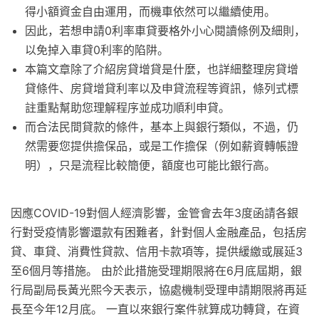
得小額資金自由運用，而機車依然可以繼續使用。
因此，若想申請0利率車貸要格外小心閱讀條例及細則，
以免掉入車貸0利率的陷阱。
本篇文章除了介紹房貸增貸是什麼，也詳細整理房貸增
貸條件、房貸增貸利率以及申貸流程等資訊，條列式標
註重點幫助您理解程序並成功順利申貸。
而合法民間貸款的條件，基本上與銀行類似，不過，仍
然需要您提供擔保品，或是工作擔保（例如薪資轉帳證
明），只是流程比較簡便，額度也可能比銀行高。
因應COVID-19對個人經濟影響，金管會去年3度函請各銀
行對受疫情影響還款有困難者，針對個人金融產品，包括房
貸、車貸、消費性貸款、信用卡款項等，提供緩繳或展延3
至6個月等措施。 由於此措施受理期限將在6月底屆期，銀
行局副局長黃光熙今天表示，協處機制受理申請期限將再延
長至今年12月底。 一直以來銀行案件就算成功轉貸，在資