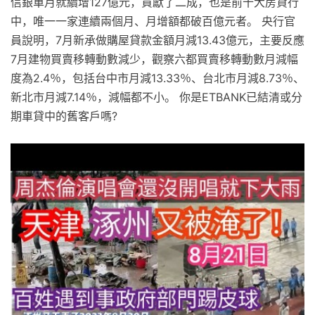
信銀單月就續增127億元，貢獻了二成，也是前十大房貸行
中，唯一一家連續兩個月、月增額都破百億元者。 央行官
員說明，7月新承做購屋貸款金額月減13.43億元，主要反應
7月建物買賣移轉動數減少，觀察六都買賣移轉動數月減幅
度為2.4％，包括台中市月減13.33％、台北市月減8.73％、
新北市月減7.14％，減幅都不小。 你是ETBANK已結清或分
期車貸中的舊客戶嗎?