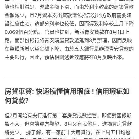
資也相對減少，導致金額下滑，而由於利率較高的建築貸款
金額減少，且7月資本支出貸款還包括部分地方政府需要建
設社會住宅，這部分利率也較低，因而導致利率較上月下降
0.069個百分點。 官員也提到，新版青安貸款在8月1日上
路，而部份銀行將青安購屋貸款遞延到8月辦理，因而反映
在整體新增房貸金額下降，由於五大銀行是辦理青安貸款的
主要銀行，因此，預估相關遞延效應將在8月反映出來。
房貸車貸: 快速搞懂信用瑕疵 ! 信用瑕疵如
何貸款？
但7月開始有央行進行第二套房貸成數控管，即便對國銀影
響不大，但會讓買方觀望，8月又有民俗月、進場買房貸款
將更少。 據了解，有一家前十大房貸行，在上周五日均撥