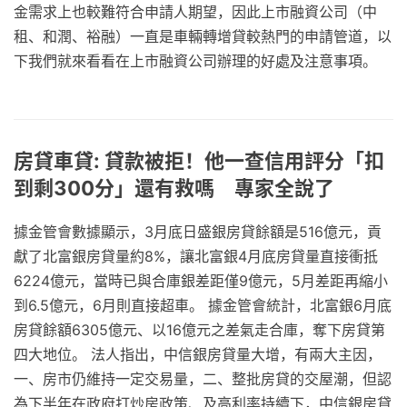
金需求上也較難符合申請人期望，因此上市融資公司（中
租、和潤、裕融）一直是車輛轉增貸較熱門的申請管道，以
下我們就來看看在上市融資公司辦理的好處及注意事項。
房貸車貸: 貸款被拒！他一查信用評分「扣
到剩300分」還有救嗎 專家全說了
據金管會數據顯示，3月底日盛銀房貸餘額是516億元，貢
獻了北富銀房貸量約8%，讓北富銀4月底房貸量直接衝抵
6224億元，當時已與合庫銀差距僅9億元，5月差距再縮小
到6.5億元，6月則直接超車。 據金管會統計，北富銀6月底
房貸餘額6305億元、以16億元之差氣走合庫，奪下房貸第
四大地位。 法人指出，中信銀房貸量大增，有兩大主因，
一、房市仍維持一定交易量，二、整批房貸的交屋潮，但認
為下半年在政府打炒房政策、及高利率持續下，中信銀房貸