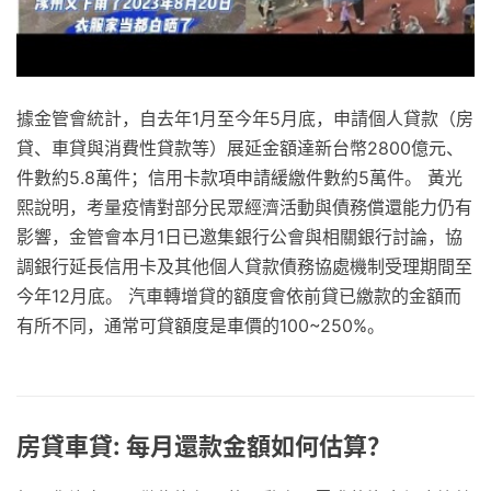
據金管會統計，自去年1月至今年5月底，申請個人貸款（房
貸、車貸與消費性貸款等）展延金額達新台幣2800億元、
件數約5.8萬件；信用卡款項申請緩繳件數約5萬件。 黃光
熙說明，考量疫情對部分民眾經濟活動與債務償還能力仍有
影響，金管會本月1日已邀集銀行公會與相關銀行討論，協
調銀行延長信用卡及其他個人貸款債務協處機制受理期間至
今年12月底。 汽車轉增貸的額度會依前貸已繳款的金額而
有所不同，通常可貸額度是車價的100~250%。
房貸車貸: 每月還款金額如何估算？