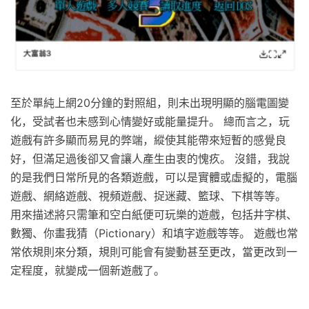
至於單純上網20分鐘的對照組，則未出現明顯的腦電圖變
化，受試者也未感到心情變好或能量提升。 總而言之，玩
遊戲有許多顯而易見的弊端，縱使其能帶來短暫的感覺良
好，但滿足過後卻又會讓人產生由衷的愧疚。 沒錯，我說
的是我們日常所見的各類遊戲，可以是實體或虛擬的，電腦
遊戲、網絡遊戲、視頻遊戲、捉迷藏、籃球、下棋等等。
用來描述將只需筆和空白紙便可玩樂的遊戲，包括井字棋、
數獨、你畫我猜（Pictionary）和填字遊戲等等。 遊戲也常
常依規則來分類，規則可能會有變動甚至更改，當更改到一
定程度，就變成一個新遊戲了。