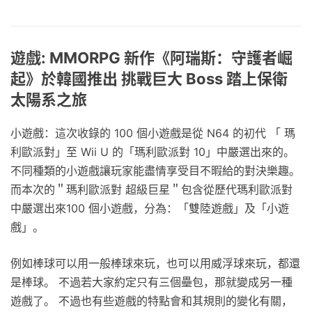
遊戲: MMORPG 新作《阿瑞斯：守護者崛
起》於韓國推出 挑戰巨大 Boss 踏上保衛
太陽系之旅
小遊戲：這次收錄的 100 個小遊戲是從 N64 的初代 「 瑪
利歐派對」至 Wii U 的「瑪利歐派對 10」中嚴選出來的。
不同種類的小遊戲讓玩家能盡情享受目不暇給的對決樂趣。
而本次的＂瑪利歐派對 超級巨星＂包含從歷代瑪利歐派對
中嚴選出來100 個小遊戲，分為：「雙陸遊戲」及「小遊
戲」。
例如棒球可以用一般棒球來玩，也可以用威浮球來玩，都還
是棒球。 不過若大家約定只有三個壘包，那就變成另一種
遊戲了。 不過也有些遊戲的特點會和其規則的變化有關，