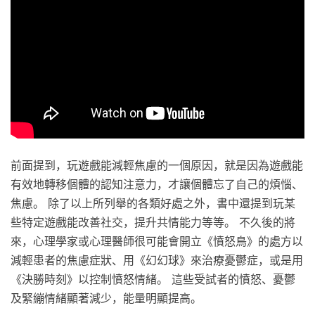
前面提到，玩遊戲能減輕焦慮的一個原因，就是因為遊戲能
有效地轉移個體的認知注意力，才讓個體忘了自己的煩惱、
焦慮。 除了以上所列舉的各類好處之外，書中還提到玩某
些特定遊戲能改善社交，提升共情能力等等。 不久後的將
來，心理學家或心理醫師很可能會開立《憤怒鳥》的處方以
減輕患者的焦慮症狀、用《幻幻球》來治療憂鬱症，或是用
《決勝時刻》以控制憤怒情緒。 這些受試者的憤怒、憂鬱
及緊繃情緒顯著減少，能量明顯提高。