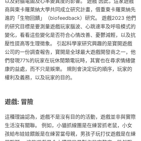
以及對腦電圖及心率變異度的影響。 遊戲 因此，這家遊戲
商與東卡羅萊納大學共同成立研究計畫，借重東卡羅萊納先
進的「生物回饋」（biofeedback）研究。 遊戲2023 他們
的研究目標是要測量遊戲玩家腦波、心跳速率及呼吸模式的
變化，看看這些變化是否符合心情改善、憂鬱減輕，以及抗
壓性提高等生理徵象。 引起科學家研究興趣的是寶開遊戲
公司的一份調查報告，寶開是全球最大遊戲開發商之一，他
們發現77%的玩家在玩休閒類電玩時，其實也在尋求情緒健
康的益處，而不只是娛樂。 規則會決定玩的順序，玩家的
權利及義務，以及玩家的目的。
遊戲: 冒險
這種理論認為，遊戲不是沒有目的的活動，遊戲並非與實際
生活沒有關聯。 例如，小貓抓線團是在練習抓老鼠，小女
孩給布娃娃餵飯是在練習當母親，男孩子玩打仗遊戲是在練