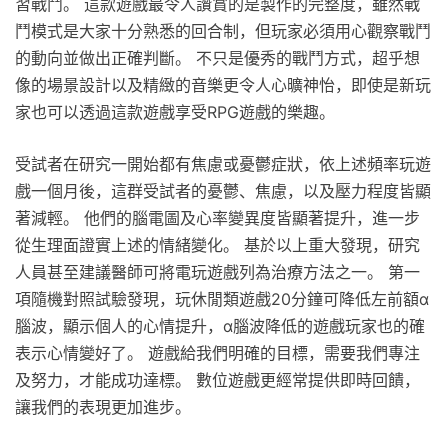
習戰鬥。 這款遊戲最令人讚賞的是製作的完整度，雖然戰
鬥模式是大家十分熟悉的回合制，但玩家必須用心觀察戰鬥
的動向並做出正確判斷。 不只是優秀的戰鬥方式，超乎想
像的場景設計以及精緻的音樂更令人心曠神怡，即使是新玩
家也可以透過這款遊戲享受RPG遊戲的樂趣。
受試者在研究一開始都有焦慮或憂鬱症狀，依上述頻率玩遊
戲一個月後，這群受試者的憂鬱、焦慮，以及壓力程度皆顯
著減輕。 他們的腦電圖及心率變異度皆顯著提升，進一步
從生理面證實上述的情緒變化。 基於以上重大發現，研究
人員甚至建議醫師可將電玩遊戲列為治療方法之一。 第一
項隨機對照試驗發現，玩休閒類遊戲20分鐘可降低左前額α
腦波，顯示個人的心情提升，α腦波降低的遊戲玩家也的確
表示心情變好了。 遊戲給我們明確的目標，需要我們專注
及努力，才能成功達標。 數位遊戲更經常提供即時回饋，
讓我們的表現更加進步。