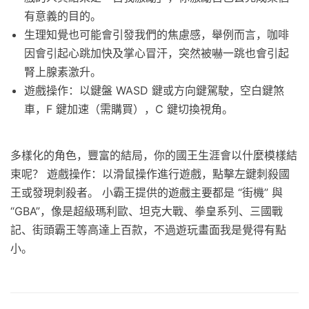
有意義的目的。
生理知覺也可能會引發我們的焦慮感，舉例而言，咖啡
因會引起心跳加快及掌心冒汗，突然被嚇一跳也會引起
腎上腺素激升。
遊戲操作：以鍵盤 WASD 鍵或方向鍵駕駛，空白鍵煞
車，F 鍵加速（需購買），C 鍵切換視角。
多樣化的角色，豐富的結局，你的國王生涯會以什麼模樣結
束呢？ 遊戲操作：以滑鼠操作進行遊戲，點擊左鍵刺殺國
王或發現刺殺者。 小霸王提供的遊戲主要都是 “街機” 與
“GBA”，像是超級瑪利歐、坦克大戰、拳皇系列、三國戰
記、街頭霸王等高達上百款，不過遊玩畫面我是覺得有點
小。