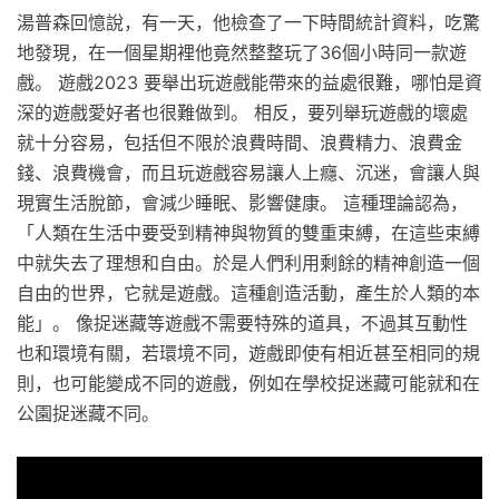
湯普森回憶說，有一天，他檢查了一下時間統計資料，吃驚
地發現，在一個星期裡他竟然整整玩了36個小時同一款遊
戲。 遊戲2023 要舉出玩遊戲能帶來的益處很難，哪怕是資
深的遊戲愛好者也很難做到。 相反，要列舉玩遊戲的壞處
就十分容易，包括但不限於浪費時間、浪費精力、浪費金
錢、浪費機會，而且玩遊戲容易讓人上癮、沉迷，會讓人與
現實生活脫節，會減少睡眠、影響健康。 這種理論認為，
「人類在生活中要受到精神與物質的雙重束縛，在這些束縛
中就失去了理想和自由。於是人們利用剩餘的精神創造一個
自由的世界，它就是遊戲。這種創造活動，產生於人類的本
能」。 像捉迷藏等遊戲不需要特殊的道具，不過其互動性
也和環境有關，若環境不同，遊戲即使有相近甚至相同的規
則，也可能變成不同的遊戲，例如在學校捉迷藏可能就和在
公園捉迷藏不同。