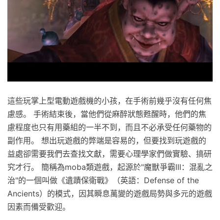
這些玩掌上型電動遊戲機的小孩，在手術前幾乎沒有任何焦
慮感。 手術結束後，當他們從麻醉狀態甦醒時，他們的焦
慮程度也只有用藥組的一半不到，而且不必承受任何藥物的
副作用。 想出玩遊戲的弊端是容易的，但要找到玩遊戲的
益處卻需要我們去查找文獻，需要心理學家們做實驗、搞研
究才行。 簡稱為moba類遊戲，起源於"魔獸爭霸III：混亂之
治"的一個叫做《遺蹟保衛戰》（英語：Defense of the
Ancients）的模式，因其瞬息萬變的遊戲局勢與多元的遊戲
因素而備受歡迎。