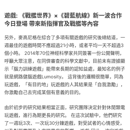
遊戲: 《戰艦世界》×《碧藍航線》新一波合作
今日登場 帶來新指揮官及戰艦等內容
另外，麥高尼格在綜合了多項有關遊戲的研究後總結道，一
週最佳的遊戲時間不應超過21小時，或者平均一天不超過3
個小時。 2014年70位神經科學家共同簽署一份公開聲明，
呼籲大眾注意，在同儕審查的科學文獻中，目前未有證據顯
示「腦力訓練遊戲」能帶來長期的認知益處，最知名的例子
就是網路健腦遊戲Lumosity。 這背後的邏輯很簡單，同為
玩遊戲，「有目的地」玩遊戲的人其結果是「自我激勵」，
你激勵自己去完成某個有意義的目的。
由於初步的研究結果相當正面，研究團隊決定針對休閒類電
玩遊戲，進行為期更長的研究。 在這次試驗中，他們研究
了一週玩3次、一次玩30分鐘遊戲，對受試者的心情感受，