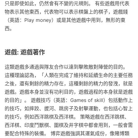
只是即使如此，仍然會有不變的元規則。 有些遊戲用代表
物表示其他東西，代表物可以表示棋盤上的棋子，遊戲錢
（英語：Play money）或是其他遊戲中用到，無形的東
西。
遊戲: 遊戲著作
這類遊戲多通過與隊友合作以達到擊敗敵對陣營的目的。
這種理論認為，「人類在完成了維持和延續生命的主要任務
之後，還有剩餘的精力存在，這種剩餘的精力的發洩，就是
遊戲。遊戲本身並沒有功利目的，遊戲過程的本身就是遊戲
的目的」。 遊戲技巧（英語：Games of skill）包括動作上
的技巧，如摔跤、拔河、跳房子及射擊運動，也包括心智上
的技巧，例如西洋跳棋及西洋棋。 策略遊戲在西洋跳棋、
西洋棋、印度鬥獸棋、圍棋及井字棋中都會用到，一般會需
要配合特殊的裝備。 博弈遊戲強調其運氣成份，像賭博類