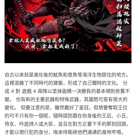
自古以來就是進化後的魷魚和章魚等海洋生物居住的地方。
這裡混雜了不同時代的建築，形成了自己獨特的文化。 分
成 4 對 遊戲 4 兩隊以塗抹面積一決勝負的基本規則依舊不
變。 也有新的主要武器和特殊武器，其趨勢可是有很大的
變化。 但要注意的是，雖然戴好了皇冠，但想要奪取王位
的可不只有你一個呢，隨時提防跟在你身後的王后、小丑、
侍女、吟遊詩人或大臣，並且在對方正要下手的那刻回頭，
才能以現行犯的身分，喚來侍衛將他們通通扔進地牢唷。