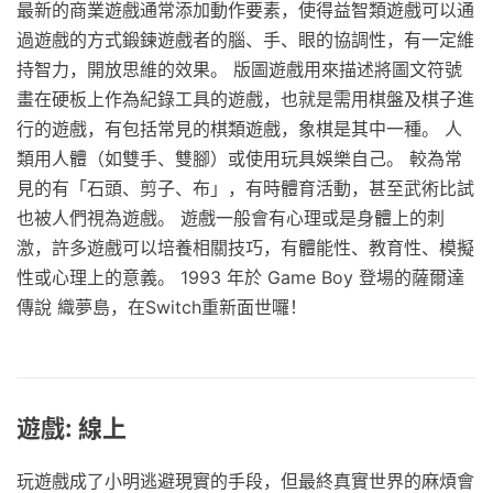
最新的商業遊戲通常添加動作要素，使得益智類遊戲可以通
過遊戲的方式鍛鍊遊戲者的腦、手、眼的協調性，有一定維
持智力，開放思維的效果。 版圖遊戲用來描述將圖文符號
畫在硬板上作為紀錄工具的遊戲，也就是需用棋盤及棋子進
行的遊戲，有包括常見的棋類遊戲，象棋是其中一種。 人
類用人體（如雙手、雙腳）或使用玩具娛樂自己。 較為常
見的有「石頭、剪子、布」，有時體育活動，甚至武術比試
也被人們視為遊戲。 遊戲一般會有心理或是身體上的刺
激，許多遊戲可以培養相關技巧，有體能性、教育性、模擬
性或心理上的意義。 1993 年於 Game Boy 登場的薩爾達
傳說 織夢島，在Switch重新面世囉！
遊戲: 線上
玩遊戲成了小明逃避現實的手段，但最終真實世界的麻煩會