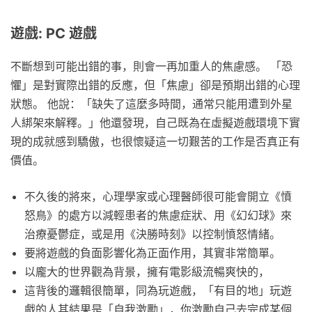
遊戲: PC 遊戲
不斷想到可能出錯的事，則會一再加重人的焦慮感。 「恐
懼」是對實際出錯的反應，但「焦慮」卻是預期出錯的心理
狀態。 他說：「缺失了這麼多時間，通常只能用遭到外星
人綁架來解釋。」他還發現，自己既為在虛擬遊戲環境下實
現的成就感到驕傲，也很懷疑這一切艱苦的工作是否真正有
價值。
不久後的將來，心理學家或心理醫師很可能會開立《憤
怒鳥》的處方以減輕患者的焦慮症狀、用《幻幻球》來
治療憂鬱症，或是用《決勝時刻》以控制憤怒情緒。
要將遊戲的負面影響化為正面作用，其實非常簡單。
以龐大的世界觀為背景，擁有電影級流暢爽快的，
這背後的邏輯很簡單，同為玩遊戲，「有目的地」玩遊
戲的人其結果是「自我激勵」，你激勵自己去完成某個