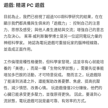
遊戲: 精選 PC 遊戲
目前為止，我們已檢視了超過100項科學研究的結果，在在
顯示我們都具備與生俱來的「遊戲力」：控制自己的注意
力、思想及感受；與他人產生連結與交流；增強自己的意志
力及決心。 茱蒂‧威利斯醫學博士是另一位認同電玩力量的
神經科學家。 她認為電玩遊戲可重接玩家的腦神經線路，
並造成正面作用。
工作倫理是種性格優勢，但科學家發現，這並非有心就能培
養的「美德」，而是一種「生物化學狀態」，需要先從事能
增加多巴胺的活動，才可特意促成。 簡而言之，玩遊戲除
了能達到消遣之外，還能幫助改善憂鬱、焦慮、提高抗壓
性、減少憤怒、改善心情。 玩遊戲僅僅20分鐘後，他們的
心臟已能承受更多壓力，並復原得更快。 因此，要達到心
流狀態，電玩遊戲可說是最可靠、有效率的方式。