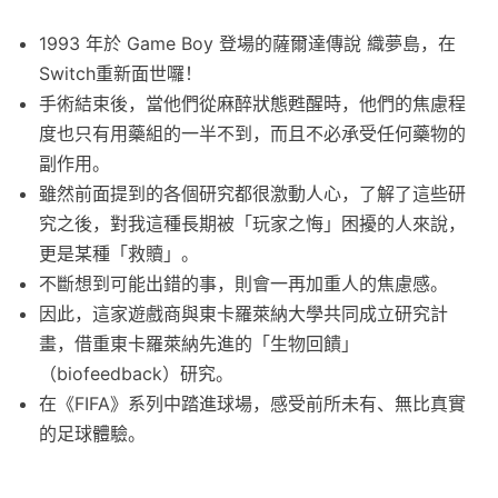
1993 年於 Game Boy 登場的薩爾達傳說 織夢島，在
Switch重新面世囉！
手術結束後，當他們從麻醉狀態甦醒時，他們的焦慮程
度也只有用藥組的一半不到，而且不必承受任何藥物的
副作用。
雖然前面提到的各個研究都很激動人心，了解了這些研
究之後，對我這種長期被「玩家之悔」困擾的人來說，
更是某種「救贖」。
不斷想到可能出錯的事，則會一再加重人的焦慮感。
因此，這家遊戲商與東卡羅萊納大學共同成立研究計
畫，借重東卡羅萊納先進的「生物回饋」
（biofeedback）研究。
在《FIFA》系列中踏進球場，感受前所未有、無比真實
的足球體驗。