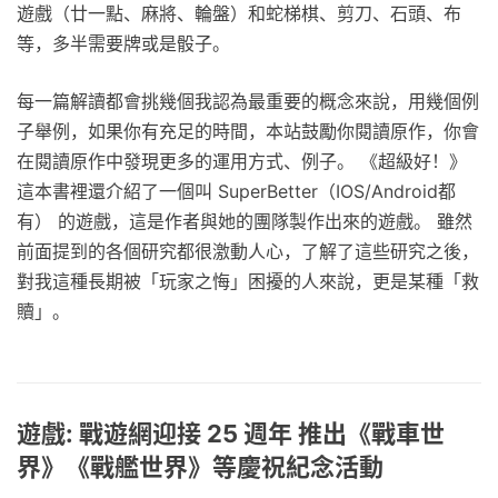
遊戲（廿一點、麻將、輪盤）和蛇梯棋、剪刀、石頭、布
等，多半需要牌或是骰子。
每一篇解讀都會挑幾個我認為最重要的概念來說，用幾個例
子舉例，如果你有充足的時間，本站鼓勵你閱讀原作，你會
在閱讀原作中發現更多的運用方式、例子。 《超級好！》
這本書裡還介紹了一個叫 SuperBetter（IOS/Android都
有） 的遊戲，這是作者與她的團隊製作出來的遊戲。 雖然
前面提到的各個研究都很激動人心，了解了這些研究之後，
對我這種長期被「玩家之悔」困擾的人來說，更是某種「救
贖」。
遊戲: 戰遊網迎接 25 週年 推出《戰車世
界》《戰艦世界》等慶祝紀念活動