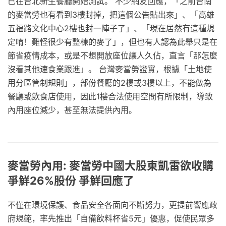
已在台北新生餐廳開始測試。 不少網友回應，「之前台南
的麥當勞也有看到3樓封掉，把這個公告貼出來」、「高雄
五福路文化中心2樓也封一陣子了」、「現在居然有這種規
定唷！難怪很少有整棟的麥了」，但也有人認為此舉只是在
節省疫情成本，或是不想開放座位讓人久佔，直言「那怎麼
沒看其他速食業跟進」。 台灣麥當勞證實，根據「土地使
用分區管制規則」，部份餐廳的2樓或3樓以上，不能做為
餐廳或飲食店使用，因此1樓合法使用空間有所限制，導致
內用座位減少，甚至無法提供內用。
麥當勞內用: 麥當勞中國大股東凱雷欲收購
爭鮮26%股份 爭鮮回應了
不僅在環境保護、食品安全各面向不斷努力，更提前響應政
府規範，率先推出「自備飲料杯省5元」優惠，促使民眾多