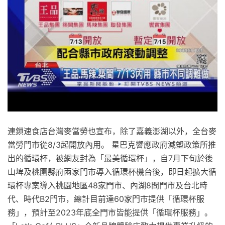
連鎖速食店台灣麥當勞也宣布，除了嘉義澎湖以外，全台麥
當勞門市從8/3起開放內用。 星巴克響應政府減塑政策所推
出的循環杯，被網友封為「最美循環杯」，自7月下旬於後
山埤及桃園縣府兩家門市導入循環杯機台後，即日起擴大循
環杯專案導入桃園地區48家門市、內湖8間門市及台北時
代、時代B2門市，總計目前達60家門市提供「循環杯服
務」，預計至2023年底全門市皆能提供「循環杯服務」。