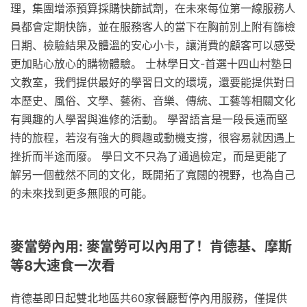
理，集團增添預算採購快篩試劑，在未來每位第一線服務人
員都會定期快篩，並在服務客人的當下在胸前別上附有篩檢
日期、檢驗結果及體溫的安心小卡，讓消費的顧客可以感受
更加貼心放心的購物體驗。 士林學日文-首選十四山村塾日
文教室，我們提供最好的學習日文的環境，還要能提供對日
本歷史、風俗、文學、藝術、音樂、傳統、工藝等相關文化
有興趣的人學習與進修的活動。 學習語言是一段長遠而堅
持的旅程，若沒有強大的興趣或動機支撐，很容易就因遇上
挫折而半途而廢。 學日文不只為了通過檢定，而是更能了
解另一個截然不同的文化，既開拓了寬闊的視野，也為自己
的未來找到更多無限的可能。
麥當勞內用: 麥當勞可以內用了！肯德基、摩斯
等8大速食一次看
肯德基即日起雙北地區共60家餐廳暫停內用服務，僅提供