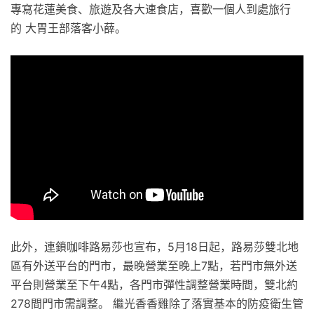
專寫花蓮美食、旅遊及各大速食店，喜歡一個人到處旅行
的 大胃王部落客小薛。
此外，連鎖咖啡路易莎也宣布，5月18日起，路易莎雙北地
區有外送平台的門市，最晚營業至晚上7點，若門市無外送
平台則營業至下午4點，各門市彈性調整營業時間，雙北約
278間門市需調整。 繼光香香雞除了落實基本的防疫衛生管