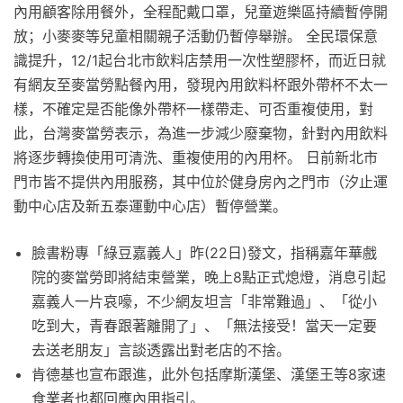
內用顧客除用餐外，全程配戴口罩，兒童遊樂區持續暫停開
放；小麥麥等兒童相關親子活動仍暫停舉辦。 全民環保意
識提升，12/1起台北市飲料店禁用一次性塑膠杯，而近日就
有網友至麥當勞點餐內用，發現內用飲料杯跟外帶杯不太一
樣，不確定是否能像外帶杯一樣帶走、可否重複使用，對
此，台灣麥當勞表示，為進一步減少廢棄物，針對內用飲料
將逐步轉換使用可清洗、重複使用的內用杯。 日前新北市
門市皆不提供內用服務，其中位於健身房內之門市（汐止運
動中心店及新五泰運動中心店）暫停營業。
臉書粉專「綠豆嘉義人」昨(22日)發文，指稱嘉年華戲
院的麥當勞即將結束營業，晚上8點正式熄燈，消息引起
嘉義人一片哀嚎，不少網友坦言「非常難過」、「從小
吃到大，青春跟著離開了」、「無法接受！當天一定要
去送老朋友」言談透露出對老店的不捨。
肯德基也宣布跟進，此外包括摩斯漢堡、漢堡王等8家速
食業者也都回應內用指引。