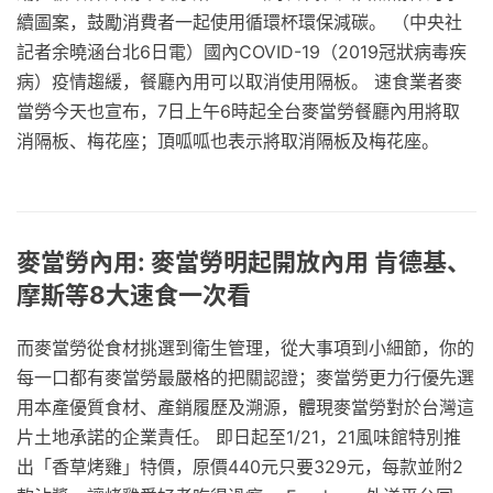
續圖案，鼓勵消費者一起使用循環杯環保減碳。 （中央社
記者余曉涵台北6日電）國內COVID-19（2019冠狀病毒疾
病）疫情趨緩，餐廳內用可以取消使用隔板。 速食業者麥
當勞今天也宣布，7日上午6時起全台麥當勞餐廳內用將取
消隔板、梅花座；頂呱呱也表示將取消隔板及梅花座。
麥當勞內用: 麥當勞明起開放內用 肯德基、
摩斯等8大速食一次看
而麥當勞從食材挑選到衛生管理，從大事項到小細節，你的
每一口都有麥當勞最嚴格的把關認證；麥當勞更力行優先選
用本產優質食材、產銷履歷及溯源，體現麥當勞對於台灣這
片土地承諾的企業責任。 即日起至1/21，21風味館特別推
出「香草烤雞」特價，原價440元只要329元，每款並附2