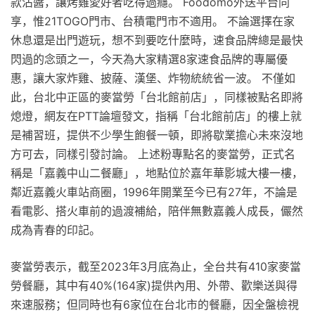
款沾醬，讓烤雞愛好者吃得過癮。 Foodomo外送平台同
享，惟21TOGO門市、台積電門市不適用。 不論選擇在家
休息還是出門遊玩，想不到要吃什麼時，速食品牌總是最快
閃過的念頭之一，今天為大家精選8家速食品牌的專屬優
惠，讓大家炸雞、披薩、漢堡、炸物統統省一波。 不僅如
此，台北中正區的麥當勞「台北館前店」，同樣被點名即將
熄燈，網友在PTT論壇發文，指稱「台北館前店」的樓上就
是補習班，提供不少學生飽餐一頓，即將歇業擔心未來沒地
方可去，同樣引發討論。 上述粉專點名的麥當勞，正式名
稱是「嘉義中山二餐廳」，地點位於嘉年華影城大樓一樓，
鄰近嘉義火車站商圈，1996年開業至今已有27年，不論是
看電影、搭火車前的過渡補給，陪伴無數嘉義人成長，儼然
成為青春的印記。
麥當勞表示，截至2023年3月底為止，全台共有410家麥當
勞餐廳，其中有40%(164家)提供內用、外帶、歡樂送與得
來速服務；但同時也有6家位在台北市的餐廳，因全盤檢視