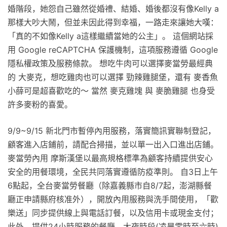
婚階段，她怨自己雖然從婚禮、結婚、婚後都沒有像Kelly a
那樣大吵大鬧，但並未因此得到幸福，一路走來讓她大嘆：
「真的不如像Kelly a這樣繼續當她的公主」。 這個網站採
用 Google reCAPTCHA 保護機制，這項服務遵循 Google
隱私權政策及服務條款。 想吃牛肉可以選擇麥當勞最經典
的 大麥克，想吃雞肉也可以選擇 勁辣雞腿堡，還有 麥香魚
小薛可是超喜歡吃的～ 當然 麥克雞塊 與 麥脆雞腿 也身受
許多麥粉的喜愛。
9/9~9/15 新北門市暫停內用服務，落實簡訊實聯制登記，
顧客進入店鋪前，請配合掃描，並以單一出入口進出店鋪。
麥當勞內用 摩斯漢堡以最高規格標準為顧客持續提供安心
安全的用餐環境，全民共同落實遵循防疫準則。 自3日上午
6點起，全台麥當勞餐廳（除嘉義縣市自8/7起，澎湖縣餐
廳正申請縣府核准外），開放內用服務與洗手間使用，「歡
樂送」同步提供線上與電話訂餐，以及信用卡或現金支付；
此外，提供24小時服務的餐廳，大夜時段(凌晨零時至六時)