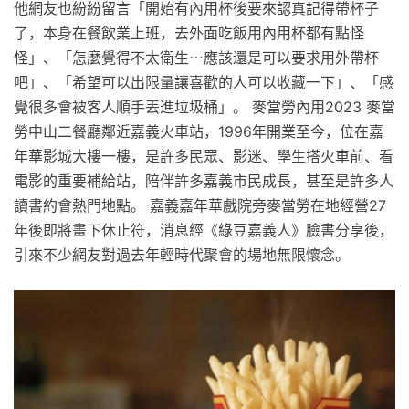
他網友也紛紛留言「開始有內用杯後要來認真記得帶杯子
了，本身在餐飲業上班，去外面吃飯用內用杯都有點怪
怪」、「怎麼覺得不太衛生⋯應該還是可以要求用外帶杯
吧」、「希望可以出限量讓喜歡的人可以收藏一下」、「感
覺很多會被客人順手丟進垃圾桶」。 麥當勞內用2023 麥當
勞中山二餐廳鄰近嘉義火車站，1996年開業至今，位在嘉
年華影城大樓一樓，是許多民眾、影迷、學生搭火車前、看
電影的重要補給站，陪伴許多嘉義市民成長，甚至是許多人
讀書約會熱門地點。 嘉義嘉年華戲院旁麥當勞在地經營27
年後即將畫下休止符，消息經《綠豆嘉義人》臉書分享後，
引來不少網友對過去年輕時代聚會的場地無限懷念。