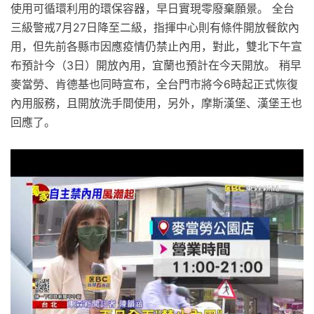
使用可循環利用的環保容器，早日實現零廢棄願景。 全台
三級警戒7月27日降至二級，指揮中心則有條件開放餐飲內
用，但先前各縣市因應疫情仍禁止內用，對此，雙北下午宣
布預計今（3日）開放內用，宜蘭也預計在今天開放。 稍早
麥當勞、肯德基也同時宣布，全台門市將今6時起正式恢復
內用服務，且開放洗手間使用，另外，摩斯漢堡、漢堡王也
回應了。