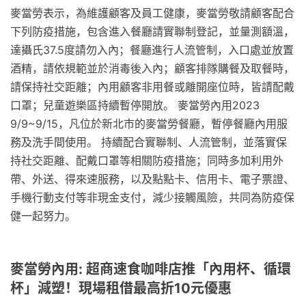
麥當勞表示，為維護顧客及員工健康，麥當勞敬請顧客配合
下列防疫措施，包含進入餐廳請實聯制登記，並量測額溫，
達攝氏37.5度請勿入內；餐廳進行人流管制，入口處並放置
酒精，請依規範並於消毒後入內；顧客排隊購餐及取餐時，
請保持社交距離；內用顧客非用餐或離開座位時，皆請配戴
口罩；兒童遊樂區持續暫停開放。 麥當勞內用2023
9/9~9/15，凡位於新北市的麥當勞餐廳，暫停餐廳內用服
務及洗手間使用。 持續配合實聯制、人流管制，並落實保
持社交距離、配戴口罩等相關防疫措施；同時多加利用外
帶、外送、得來速服務，以及點點卡、信用卡、電子票證、
手機行動支付等非現金支付，減少接觸風險，共同為防疫保
健一起努力。
麥當勞內用: 超商速食咖啡店推「內用杯、循環
杯」減塑！現場租借最高折10元優惠