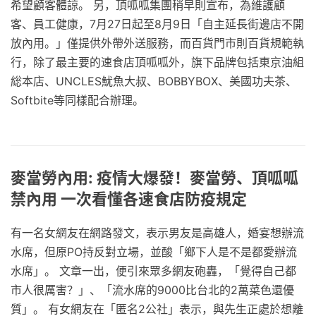
希望顧客體諒。 另，頂呱呱集團稍早則宣布，為維護顧
客、員工健康，7月27日起至8月9日「自主延長街邊店不開
放內用。」僅提供外帶外送服務，而百貨門市則百貨規範執
行，除了最主要的速食店頂呱呱外，旗下品牌包括東京油組
総本店、UNCLES魷魚大叔、BOBBYBOX、美國功夫茶、
Softbite等同樣配合辦理。
麥當勞內用: 疫情大爆發！麥當勞、頂呱呱
禁內用 一次看懂各速食店防疫規定
有一名女網友在網路發文，表示男友是高雄人，婚宴想辦流
水席，但原PO持反對立場，並酸「鄉下人是不是都愛辦流
水席」。 文章一出，便引來眾多網友砲轟，「覺得自己都
市人很厲害？」、「流水席的9000比台北的2萬菜色還優
質」。 有女網友在「匿名2公社」表示，與先生正處於想離