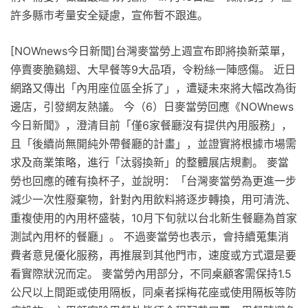
許多縣市考量安全疑慮，宣佈暫不跟進。
[NOWnews今日新聞]台灣麥當勞上週宣布即將換新菜單，
停賣麥脆鷄翅、大早餐等9大品項，令粉絲一陣感傷。 近日
網路又傳出「內用座位區全拆了」，遭疑未來將大幅改為街
邊店，引發網友熱議。 今（6）日麥當勞回應《NOWnews
今日新聞》，澄清目前「僅6家餐廳沒有提供內用服務」，
且「後續尚無開純外帶餐廳的計畫」，並證實將根據市場需
求及商業策略，進行「汰弱換新」的整體展店規劃。 麥當
勞也回應的確有換杯子，並說明：「台灣麥當勞為更進一步
減少一次性廢棄物，針對內用飲料將逐步轉換，用可清洗、
重複使用的內用杯盛裝，10月下旬就以台北新生餐廳為首家
測試內用杯的餐廳」。 不過麥當勞也表示，會持續蒐集消
費者意見優化服務，再推展到其他門市，速度或方式還是要
看實際狀況而定。 麥當勞內用部分，不同桌顧客需保持1.5
公尺以上間距或使用隔板，同桌者採梅花座或使用隔板等防