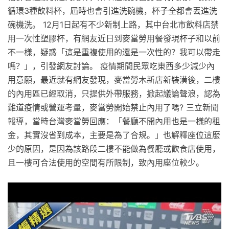
循環3種飲料杯，屆時也會引進洗碗機，杯子全都會丟進洗
碗機洗。 12月1日起有不少新制上路，其中台北市飲料店禁
用一次性塑膠杯，有網友近日到麥當勞用餐發現杯子和以前
不一樣，疑惑「這是重複使用的還是一次性的？我可以帶走
嗎？」，引發網友討論。 疫情期間民眾吃東西多少減少內
用意願，最近就有網友發現，麥當勞木新店新裝潢後，二樓
的內用區已經取消，只提供外帶服務，掀起議論聲浪，認為
難道疫情或營運考量，麥當勞開始禁止內用了嗎? 三立新聞
報導，當時台灣麥當勞回應：「餐廳不開內用也是一樣的租
金，其實沒省到成本，主要是為了合規。」也解釋座位這麼
少的原因，是因為該路段二樓不能做為餐廳或飮食店使用，
且一樓可合法使用的空間有所限制，致內用座位較少。