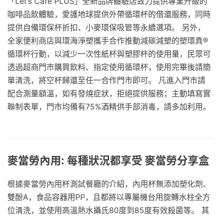
「Let’s Café PLUS」全新品牌體驗店致力提供專業升級的
咖啡品飲體驗，愛護地球提供外帶循環杯的借還服務，同時
提供自備環保杯折扣、小麥環保吸管等永續選項。 另外，
全家便利商店與環海淨塑攜手合作推動減碳減塑的塑環真®
循環杯行動，以減少一次性紙杯與塑膠杯的使用量，民眾可
透過超商門市購買飲料、指定使用循環杯，使用完畢後請簡
單清洗，將空杯歸還至任一合作門市即可。 凡進入門市請
配合測量額溫，如有發燒症狀，拒絕提供服務；主動填寫實
聯制表單，門市均備有75%酒精供手部消毒，請多加利用。
麥當勞內用: 每種狀況都享受 麥當勞分享盒
根據麥當勞內用杯測試餐廳的介紹，內用杯無添加塑化劑、
雙酚A，食品容器用PP，且都將以專屬機台用旋轉水柱全方
位清洗，並使用高溫熱水攝氏80度到85度有效殺菌等。 其