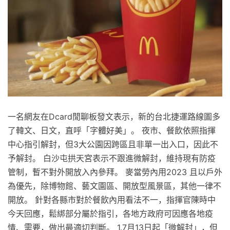
一名網友在Dcard閒聊板發文表示，新的台北捷運路線圖多
了韓文、日文，直呼「字體好美」。 夜市、餐飲依照指揮
中心指引解封，但3大公園因跨區且非單一出入口，因此不
予解封。 白沙屯拱天宮表示不跟進微解封，維持現有防疫
管制，暫不對外開放入內參拜。 麥當勞內用2023 且以戶外
為優先，除博物館、藝文園區、開放型風景區，其他一律不
開放。 針對各縣市對於餐飲內用看法不一，指揮官陳時中
今天回應，鬆綁部分屬於指引，各地方政府可因應各地疫
情、需要，做出最適切判斷。 1.7月13日起「微解封」，但