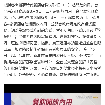
必勝客高雄夢時代餐廳店從8月2日（一）起開放內用，台
北南港餐廳店從8月3日（二）起開放內用，台北敦化餐廳
店、台北光復餐廳店則從8月4日（三）起開放內用。 必勝
客4家餐廳店陸續開放內用，並配合政府規定改為桌邊服
務，調整為點餐式吃到飽方式，暫不提供自取式buffet「歡
樂吧」；消費者進店時需量體溫、實聯制登記，並會管制人
流，座位採取梅花座、隔板，員工進店亦須量體溫並全程戴
口罩，加強防疫措施確保消費者與員工的安全。 今（15
日）起，台北市、新北市宣布防疫升到三級，不但超商、百
貨與美食品牌都祭出實聯制外，全台最大速食品牌「麥當
勞」配合雙北新政策，宣布於即日起雙北餐廳將有６小時暫
停內用、外帶服務，不過得來速、歡樂送則維持正常服務。