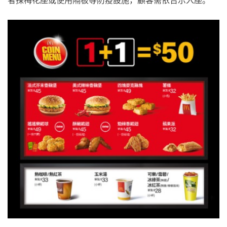
者採梅花座或使用隔板等防疫設施，顧客需依告示入座。