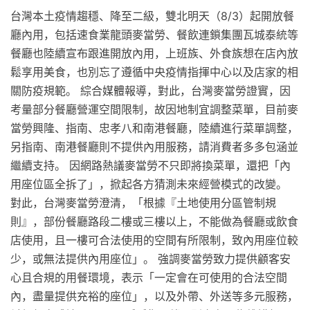
台灣本土疫情趨穩、降至二級，雙北明天（8/3）起開放餐
廳內用，包括速食業龍頭麥當勞、餐飲連鎖集團瓦城泰統等
餐廳也陸續宣布跟進開放內用，上班族、外食族想在店內放
鬆享用美食，也別忘了遵循中央疫情指揮中心以及店家的相
關防疫規範。 綜合媒體報導，對此，台灣麥當勞證實，因
考量部分餐廳營運空間限制，故因地制宜調整菜單，目前麥
當勞興隆、指南、忠孝八和南港餐廳，陸續進行菜單調整，
另指南、南港餐廳則不提供內用服務，請消費者多多包涵並
繼續支持。 因網路熱議麥當勞不只即將換菜單，還把「內
用座位區全拆了」，掀起各方猜測未來經營模式的改變。
對此，台灣麥當勞澄清，「根據『土地使用分區管制規
則』，部份餐廳路段二樓或三樓以上，不能做為餐廳或飲食
店使用，且一樓可合法使用的空間有所限制，致內用座位較
少，或無法提供內用座位」。 強調麥當勞致力提供顧客安
心且合規的用餐環境，表示「一定會在可使用的合法空間
內，盡量提供充裕的座位」，以及外帶、外送等多元服務，