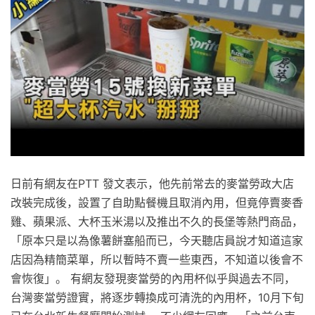
日前有網友在PTT 發文表示，他先前常去的麥當勞政大店
改裝完成後，設置了自助點餐機且取消內用，但竟停賣麥香
雞、蘋果派、大杯玉米湯以及推出不久的長堡等熱門商品，
「原本只是以為像薯餅塞船而已，今天聽店員說才知道這家
店因為精簡菜單，所以暫時不賣一些東西，不知道以後會不
會恢復」。 有網友發現麥當勞的內用杯似乎與過去不同，
台灣麥當勞證實，將逐步轉換成可清洗的內用杯，10月下旬