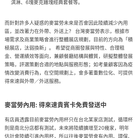
淇淋、6塊麥克雞塊經典套餐等。
而針對許多人疑惑的麥當勞未來是否會因此陸續減少內用
區，並改著力在外帶、外送上？ 台灣麥當勞表示，根據市
場需求及商業策略會進行整體展店規劃，目前的方向為「積
極展店，汰弱換新」。 希望從商圈發展與特性、合理租
金、營運績效等面向，兼顧餐廳結構與體質，研擬整體發展
策略，評選策劃合適的地點與服務形態；如考量顧客因為疫
情改變消費行為，在空間規劃上，會多著重數位化、可提供
得來速與外帶／外送服務。
麥當勞內用: 得來速貴賓卡免費發送中
有店員透露目前麥當勞內用杯只在台北某家店測試，循環杯
則是南北分店都有測試，未來將陸續擴增至20幾家，明年
估計會陸續引進內用杯，所以往後麥當勞會有內用、環保、