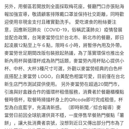
另外，用餐區若開放則全面採取梅花座，餐廳門口亦張貼海
報加強宣導，敬請顧客排隊戴口罩並保持社交距離，同時歡
迎使用非現金支付且確實勤洗手。 愛吃速食的粉絲要注
意，因應新冠肺炎（COVID-19，俗稱武漢肺炎）疫情發展
並配合政策，台灣麥當勞位於台北市、新北市的餐廳，即日
起凌晨12點至上午６點，限時６小時，將暫停內用及外帶。
麥當勞世足期間改版包裝掀起熱議，為了落實環保也推出全
新內用杯與循環杯成為熱門話題，麥當勞內用杯貼心提供小
杯、中杯、大杯3種尺寸可選，外觀以麥當勞經典的白色杯
底搭配上麥當勞 LOGO，白黃配色相當可愛，目前僅在台北
新生店門市測試提供使用。 另外麥當勞在超過20間門市，
引進與好盒器合作的循環杯租借服務，消費者於餐廳櫃檯點
餐時借杯，取餐時掃描杯身上的QRcode即可完成租借，杯
型為白底藍字，充滿清新感。 〔即時新聞／綜合報導〕麥
當勞日前因全球航運供貨不穩，一度停售早餐熱門餐點「薯
餅」，讓大批消費者哀號，沒想到近日又傳出部分門市為了