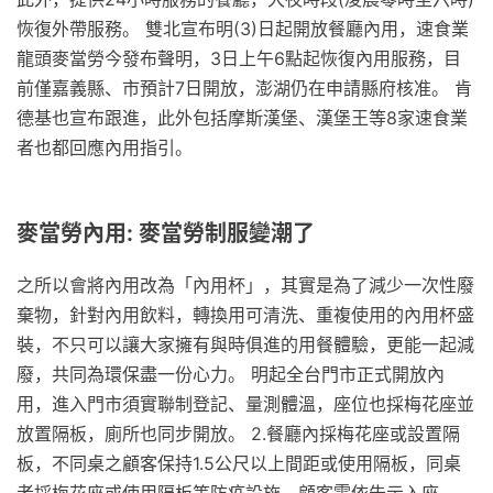
恢復外帶服務。 雙北宣布明(3)日起開放餐廳內用，速食業
龍頭麥當勞今發布聲明，3日上午6點起恢復內用服務，目
前僅嘉義縣、市預計7日開放，澎湖仍在申請縣府核准。 肯
德基也宣布跟進，此外包括摩斯漢堡、漢堡王等8家速食業
者也都回應內用指引。
麥當勞內用: 麥當勞制服變潮了
之所以會將內用改為「內用杯」，其實是為了減少一次性廢
棄物，針對內用飲料，轉換用可清洗、重複使用的內用杯盛
裝，不只可以讓大家擁有與時俱進的用餐體驗，更能一起減
廢，共同為環保盡一份心力。 明起全台門市正式開放內
用，進入門市須實聯制登記、量測體溫，座位也採梅花座並
放置隔板，廁所也同步開放。 2.餐廳內採梅花座或設置隔
板，不同桌之顧客保持1.5公尺以上間距或使用隔板，同桌