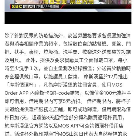
除了針對民眾的防疫措施外，麥當勞嚴格要求各餐廳加強清
潔與消毒相關作業的頻率，包括數位自助點餐機、餐盤、門
把、扶手、桌椅、垃圾桶、洗手間、歡樂送外送餐袋等設施
及用具。 此外，提供及要求餐廳員工全面佩戴口罩，每小
時至少洗手１次，並自主量測及記錄體溫；外送員於執勤時
亦全程佩戴口罩，以維護員工健康。 摩斯漢堡於12月推出
「摩斯循環杯」，凡為摩斯漢堡的註冊會員，使用MOS
Order APP 內摩斯卡QR-code結帳，以儲值金100元為押金
即可借用，借用期限內可享5元折扣。 借杯期限內，將杯子
交還給提供還杯服務之店鋪，即可成功歸還，借用期限為借
杯日加7天，超過第8天起押金部分轉為購買循環杯費用，
於摩斯漢堡官方網站以及MOS APP可查詢循環杯借用店
鋪，循環杯外觀印製摩斯MOS山海日代表大自然精神的永