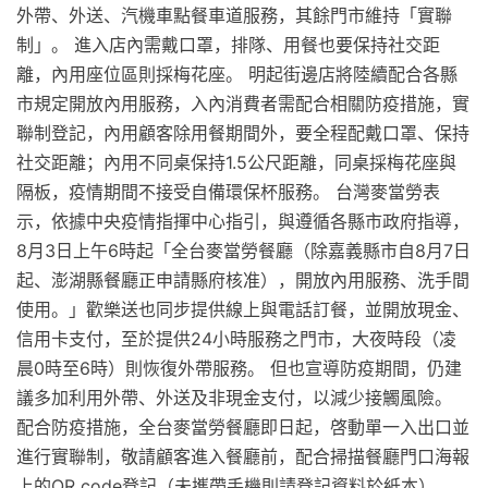
外帶、外送、汽機車點餐車道服務，其餘門市維持「實聯
制」。 進入店內需戴口罩，排隊、用餐也要保持社交距
離，內用座位區則採梅花座。 明起街邊店將陸續配合各縣
市規定開放內用服務，入內消費者需配合相關防疫措施，實
聯制登記，內用顧客除用餐期間外，要全程配戴口罩、保持
社交距離；內用不同桌保持1.5公尺距離，同桌採梅花座與
隔板，疫情期間不接受自備環保杯服務。 台灣麥當勞表
示，依據中央疫情指揮中心指引，與遵循各縣市政府指導，
8月3日上午6時起「全台麥當勞餐廳（除嘉義縣市自8月7日
起、澎湖縣餐廳正申請縣府核准），開放內用服務、洗手間
使用。」歡樂送也同步提供線上與電話訂餐，並開放現金、
信用卡支付，至於提供24小時服務之門市，大夜時段（凌
晨0時至6時）則恢復外帶服務。 但也宣導防疫期間，仍建
議多加利用外帶、外送及非現金支付，以減少接觸風險。
配合防疫措施，全台麥當勞餐廳即日起，啓動單一入出口並
進行實聯制，敬請顧客進入餐廳前，配合掃描餐廳門口海報
上的QR code登記（未攜帶手機則請登記資料於紙本）。