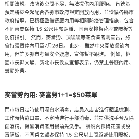
相關法規，改裝後空間不足，無法提供內用服務。 肯德基
預定將於今起配合各縣市政府規定開放內用，並遵循各縣市
政府指導，已積極整備餐廳內用等相關防疫管理措施，包含
不同桌間保持 1.5 公尺用餐距離、同桌安排梅花座或隔板等
防疫指引。 然而，麥當勞、頂呱呱等速食業者則宣告，將
會持續暫停內用至7月26日。 此外，雖然中央開放餐飲內
用，但許多縣市考量安全疑慮，宣佈暫不跟進。 例如，桃
園市長鄭文燦、新北市長侯友宜都表示，仍禁止餐廳內用、
鼓勵外帶。
麥當勞內用: 麥當勞1+1=$50菜單
門市每日定時使用漂白水消毒，店員入店皆進行體溫檢測、
工作時皆戴口罩、不定時進行手部消毒，並提供洗手台及除
菌酒精，提醒消費者用餐前先洗手。 餐廳內採梅花座或設
置隔板，不同桌之顧客保持 1.5 公尺以上間距或使用隔板，