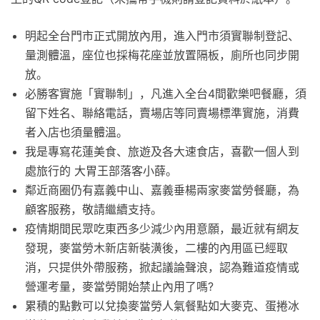
明起全台門市正式開放內用，進入門市須實聯制登記、
量測體溫，座位也採梅花座並放置隔板，廁所也同步開
放。
必勝客實施「實聯制」，凡進入全台4間歡樂吧餐廳，須
留下姓名、聯絡電話，賣場店等同賣場標準實施，消費
者入店也須量體溫。
我是專寫花蓮美食、旅遊及各大速食店，喜歡一個人到
處旅行的 大胃王部落客小薛。
鄰近商圈仍有嘉義中山、嘉義垂楊兩家麥當勞餐廳，為
顧客服務，敬請繼續支持。
疫情期間民眾吃東西多少減少內用意願，最近就有網友
發現，麥當勞木新店新裝潢後，二樓的內用區已經取
消，只提供外帶服務，掀起議論聲浪，認為難道疫情或
營運考量，麥當勞開始禁止內用了嗎?
累積的點數可以兌換麥當勞人氣餐點如大麥克、蛋捲冰