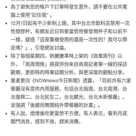
為了避免您的帳戶下訂單時發生意外，請不要在公共電
腦上使用"記住我" 。
12月1日起有不少新制上路，其中台北市飲料店禁用一次
性塑膠杯，有網友近日到麥當勞用餐發現杯子和以前不
一樣，疑惑「這是重複使用的還是一次性的？我可以帶
走嗎？」，引發網友討論。
除了每個星期四，熱騰騰準時上架的《商業周刊》以
外，「商周頭條」將提供你來自商周記者第一線的採訪
觀察、更即時的時事話題分析，與更深度的觀點分享。
業者更向《NOWnews今日新聞》透露，「目前共有六家
餐廳沒有提供內用服務，包括台北指南、台北南港、台
北復興二、台北民生二、台北麟光、台北木新餐廳」，
並強調「後續尚無開純外帶餐廳的計畫」。
有人說，熄燈後吃麥當勞不方便，有人表示，看到月底
關門消息，感到不捨，趕來消費。