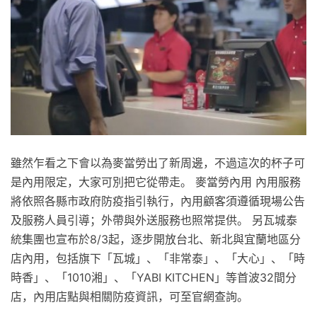
雖然乍看之下會以為麥當勞出了新周邊，不過這次的杯子可
是內用限定，大家可別把它從帶走。 麥當勞內用 內用服務
將依照各縣市政府防疫指引執行，內用顧客須遵循現場公告
及服務人員引導；外帶與外送服務也照常提供。 另瓦城泰
統集團也宣布於8/3起，逐步開放台北、新北與宜蘭地區分
店內用，包括旗下「瓦城」、「非常泰」、「大心」、「時
時香」、「1010湘」、「YABI KITCHEN」等首波32間分
店，內用店點與相關防疫資訊，可至官網查詢。