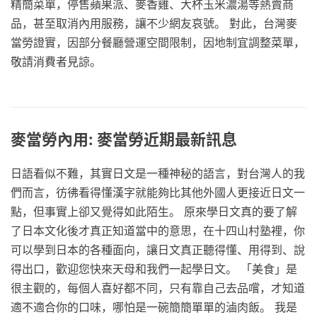
精簡菜單，停售蘋果派、麥香雞、大杯玉米濃湯等熱賣商
品，甚至取消內用服務，讓不少網友哀號。 對此，台灣麥
當勞證實，因部分餐廳營運空間限制，因地制宜調整菜單，
敬請消費者見諒。
麥當勞內用: 麥當勞近期最新訊息
日語看似不難，其實日文是一種神秘的語言，對台灣人的我
們而言，彷彿看得懂漢字就能夠比其他外國人更接近日文一
點，但事實上卻又覺得如此陌生。 原來學日文真的要了解
了日本文化後才真正知道當中的意思，在十四山村塾裡，你
可以學到日本的各種面向，讓日文真正聽得懂、用得到、說
得出口，歡迎您快來天母和我們一起學日文。 「美食」是
很主觀的，每個人喜好都不同，只有靠自己去品嚐，才知道
適不適合你的口味，哪怕是一碗簡簡單單的滷肉飯。 我是