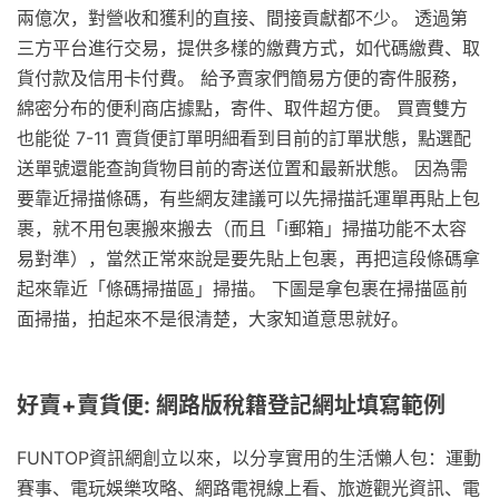
兩億次，對營收和獲利的直接、間接貢獻都不少。 透過第
三方平台進行交易，提供多樣的繳費方式，如代碼繳費、取
貨付款及信用卡付費。 給予賣家們簡易方便的寄件服務，
綿密分布的便利商店據點，寄件、取件超方便。 買賣雙方
也能從 7-11 賣貨便訂單明細看到目前的訂單狀態，點選配
送單號還能查詢貨物目前的寄送位置和最新狀態。 因為需
要靠近掃描條碼，有些網友建議可以先掃描託運單再貼上包
裹，就不用包裹搬來搬去（而且「i郵箱」掃描功能不太容
易對準），當然正常來說是要先貼上包裹，再把這段條碼拿
起來靠近「條碼掃描區」掃描。 下圖是拿包裹在掃描區前
面掃描，拍起來不是很清楚，大家知道意思就好。
好賣+賣貨便: 網路版稅籍登記網址填寫範例
FUNTOP資訊網創立以來，以分享實用的生活懶人包：運動
賽事、電玩娛樂攻略、網路電視線上看、旅遊觀光資訊、電