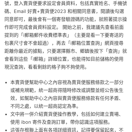
號，登入賣貨便要求設定會員資料，包括真實姓名、手機號
碼、Email 好賣+賣貨便2023 和相關同意書，閱讀後勾選
同意即可，最後會有一個寄發驗證碼的功能，就照著提示操
作即可完成會員資料設定。 開始之前，我建議先查看前面
提到的「i郵箱郵件收費標準表」（主要是看一下要寄送的
包裹尺寸會不會超過），再去「i郵箱位置查詢」網頁搜尋
距離你最近的據點，只要選擇縣市、鄉鎮後按下「查詢」就
會看到這些「i郵箱」詳細位置，也能得知目前儲格的使用
現況查詢，看看剩餘的格子夠不夠使用。
本賣貨便幫助中心之內容視為賣貨便服務條款之一部分
或補充規範，統一超商得隨時修改或調整並經公告後生
效，如幫助中心之內容與賣貨便服務條款有任何矛盾、
不同之處，以統一超商認定為準。
文中將一併介紹賣貨便操作教學，包括如何建立賣場、
使用 ibon 寄件及查詢訂單，帶你認識這項服務。
這張存根聯上面有各項詳細資訊，記得要保留起來，不