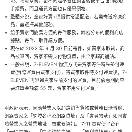
流、物流系統，更棒的是不會在銷售後被平台強制收取
手續費，而且運費方面也有優惠價格。
整體來說，全家好賣+僅提供常溫配送，若需寄送冷凍商
品，需選擇其他服務。
給予賣家們簡易方便的寄件服務，綿密分布的便利商店
據點，寄件、取件超方便。
現在於 2022 年 9 月 30 日前寄件，如買家未取貨，商
品被退回，賣家不需支付物流費，由全家超商補貼。
一般來說，7-ELEVEN 物流方式是賣家寄件時先墊付運
費(實際運費由買家支付)，待買家取件時支付運費後，7-
ELEVEN 再退還賣家先前支付的運費，目前優惠期間只
要訂單金額滿 55 元，賣家不用先付運費。
財政部表示，因應營業人以網路銷售貨物或勞務日漸普遍，
網路賣家之「網域名稱及網路位址」及「會員帳號」如同實
體營業人之營業地址，屬重要資訊。 7-11 賣貨便平台有
「一般賣場」、「快速結帳賣場」、「便利自填單」型態，