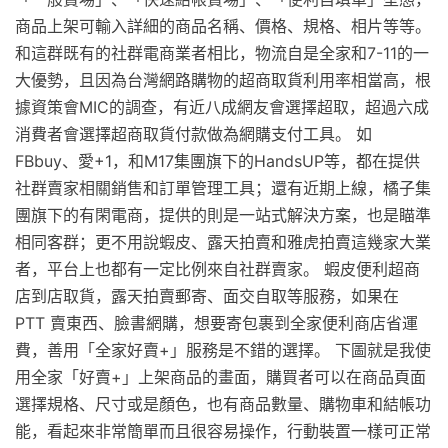
商品上架可輸入詳細的商品名稱、價格、規格、相片等等。
和這群既有的社群電商業者相比，物流自是全家和7-11的一
大優勢，且因為台灣網路購物的超商取貨利用率相當高，根
據資策會MIC的調查，有近八成網友會選擇超取，超過六成
消費者會選擇超商取貨付款做為網購支付工具。 如
FBbuy、愛+1，和M17集團旗下的HandsUP等，都在提供
社群賣家相關銷售和訂單管理工具；還有近期上線，橘子集
團旗下的有閑電商，提供的則是一站式解決方案，也是瞄準
相同客群；更不用說蝦皮、露天拍賣和雅虎拍賣這幾家大業
者，平台上也都有一定比例來自社群賣家。 蝦皮便利超商
店到店取貨，露天拍賣郵寄、面交自取等服務，如果在
PTT 賣東西、臉書網購，想要寄包裹到全家便利商店省運
費，善用「全家好賣+」服務是不錯的選擇。 下圖就是我使
用全家「好賣+」上架商品的畫面，購買者可以在商品頁面
選擇規格、尺寸或是顏色，也有商品數量、購物車和結帳功
能，看起來非常簡單而且很容易操作，行動裝置一樣可正常