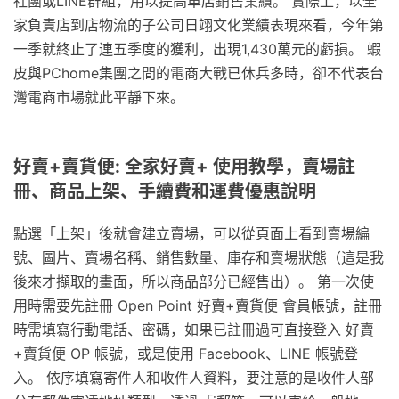
社團或LINE群組，用以提高單店銷售業績。 實際上，以全
家負責店到店物流的子公司日翊文化業績表現來看，今年第
一季就終止了連五季度的獲利，出現1,430萬元的虧損。 蝦
皮與PChome集團之間的電商大戰已休兵多時，卻不代表台
灣電商市場就此平靜下來。
好賣+賣貨便: 全家好賣+ 使用教學，賣場註
冊、商品上架、手續費和運費優惠說明
點選「上架」後就會建立賣場，可以從頁面上看到賣場編
號、圖片、賣場名稱、銷售數量、庫存和賣場狀態（這是我
後來才擷取的畫面，所以商品部分已經售出）。 第一次使
用時需要先註冊 Open Point 好賣+賣貨便 會員帳號，註冊
時需填寫行動電話、密碼，如果已註冊過可直接登入 好賣
+賣貨便 OP 帳號，或是使用 Facebook、LINE 帳號登
入。 依序填寫寄件人和收件人資料，要注意的是收件人部