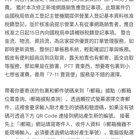
費。 鑑於本次修正新增網路銷售應登記事項，此類案件仍
由國稅局依商工登記主管機關提供營業人登記基本資料核准
稅籍登記，並於核准函提示營業人有從事網路銷售者，應自
核准之日起15日內向國稅局申請補辦稅籍登記事項。 整合
金流、物流、資訊流，為店家提供優質的訂單管理服務，如
即時更新貨態、整併訂單帳務系統，輕鬆確認訂單與帳務。
蝦皮有便利超商店到店取貨，露天拍賣也有郵寄、面交自取
等服務，那如果是在臉書、PTT 賣東西，想要寄包裹到小
七想省運費，善用「7-11 賣貨便」服務是不錯的選擇。
帶著你要寄送的包裹和郵件號碼來到「i郵箱」據點（i郵箱
位置查詢、i郵箱據點查詢），透過觸控式螢幕選擇交寄郵
件，這裡會要求輸入剛才產生的號碼和驗證碼，如果沒有號
碼可透過下方 QR Code 連接到網站產生新的編號。 接著
先上「i郵箱」網站填寫寄件人、收件人資料（i郵箱機器不
能現場輸入，必須要透過網站填好產生單號），電腦版點選