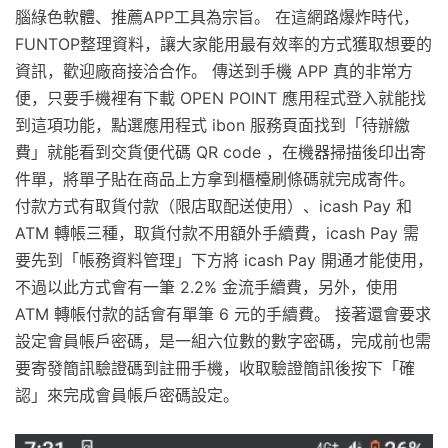
腦綠色軟體、推薦APP工具為宗旨。 在這網路爆炸時代，
FUNTOP整理資料，讓大家能用最有效率的方式獲取想要的
資訊，歡迎廠商接洽合作。 傳送到手機 APP 真的非常方
便，只要手機裡有下載 OPEN POINT 應用程式登入就能找
到這項功能，點選應用程式 ibon 服務頁面找到「待辦繳
費」就能看到交貨便代碼 QR code ，在機器掃描後印出寄
件單，將單子貼在商品上方拿到櫃檯刷條碼就完成寄件。
付款方式有取貨付款（限店取配送使用）、icash Pay 和
ATM 轉帳三種，取貨付款不用額外手續費，icash Pay 需
要先到「帳務資料管理」下方將 icash Pay 開通才能使用，
不過以此方式會有一筆 2.2% 金流手續費，另外，使用
ATM 轉帳付款的話會有單筆 6 元的手續費。 接著還會要求
設定會員帳戶密碼，是一組六位數的數字密碼，完成前也需
要寄發簡訊驗證碼到註冊手機，收取驗證簡訊後按下「確
認」來完成會員帳戶密碼設定。