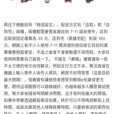
再往下捲動找到「物流設定」，配送方式有「店取」和「店
到宅」兩種，兩種都需要賣家親自到 7-11 超商寄件，店到
店取貨固定運費為 35 元，店到宅（黑貓宅配）則是 180
元，網路上有不少人使用 7-11 賣貨便的原因是它目前的運
費優惠相當便宜，不過之後會不會變動還不得而知，大家在
使用時需要自己留意一下。 不諱言「i郵箱」確實還有一些
不太方便的地方尚待解決，例如支付方式不多、無法直接在
機器上輸入寄件人收件人資訊、網頁不好用等等（這是目前
最大問題），但確實有讓使用者感受到郵局e化變得更方
便，期待這項服務可以越做越好，也越來越多人願意嘗試使
用，幫大家省錢省時間解決問題，這才是科技最大的價值。
如果你想要透過郵局寄送包裹，終於可以不用再趕郵局上班
時間，或是去跟其他人排隊耗費時間，只要將寄送的東西包
裝好，先上「i郵箱」填寫寄件人、收件人資料，再到最近