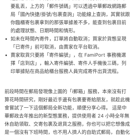
要亂丟，上方的「郵件號碼」可以透過中華郵政網路郵
局「國內快捷/掛號/包裹查詢」功能線上查詢，其實就跟
你臨櫃寄包裹拿到的那張單據差不多，能查到包裹目前
的處理狀態、日期時間和情形。
如未在時間內寄件，訂單將自動取消；買家於貨態呈現
「已寄件」前可取消，由賣家在平台取消。
賣家取貨只要將「寄件編號」，在 FamiPort 事務機選
擇「店到店」，輸入寄件編號、寄件人手機後三碼，列
印單據貼在商品給櫃台服務人員完成寄件出貨流程。
前段時間在郵局發現像上圖的「i郵箱」服務，本來沒有打
算花時間研究，剛好最近手邊有包裹要寄給朋友，就趁此機
會嘗試了一下這個郵局全新功能，順便分享心得。 這是中
華郵政去年推出的新型態業務，提供使用者 24 小時全年無
休自助領取、交寄包裹及退貨之服務，你也可以把它想像成
是一個沒有下班時間，也不用人擠人的自助式郵局，自動化