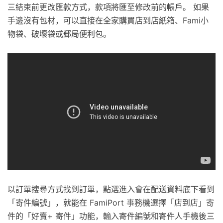
三結束前更改匯款方式，款項將匯至修改前的帳戶。 如果
手邊沒有包材，可以直接在全家購買店到店紙箱、Fami小
物袋、破壞袋或郵局便利包。
以訂單搜尋方式找到訂單，點選進入會在配送資料底下看到
「寄件編號」，就能在 FamiPort 事務機選擇「店到店」寄
件的「好賣+ 寄件」功能，輸入寄件編號和寄件人手機後三