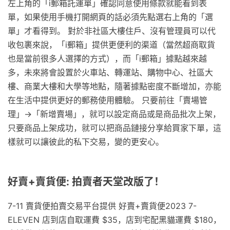
左上角的「i郵箱託運單」確認同意使用條款就能看到表
單，如果使用手機打開網頁的話必須先點選右上角的「選
單」才看得到。 對於非社區大樓住戶、沒有管理員可以代
收包裹來說，「i郵箱」提供更便利的渠道（當然超商取貨
也是當前很多人選擇的方式），而「i郵箱」據點越來越
多，未來將會設置於火車站、轉運站、購物中心、社區大
樓、商業大樓和大學等地點，隨著據點密度不斷增加，亦能
在生活中提供更好的郵務使用體驗。 只要前往「賣場管
理」→「新增賣場」，就可以設定商品或是商品批次上架，
只要商品上架成功，就可以把商品鏈接分享給買家下單，這
樣就可以讓彼此的私下交易，變的更安心。
好賣+賣貨便: 拍賣者天堂改版了！
7-11 賣貨便拍賣交易平台提供 好賣+賣貨便2023 7-
ELEVEN 店到店自取運費 $35，店到宅配黑貓運費 $180，