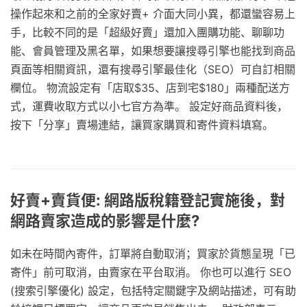
操作起來和之前的全家好賣+ 介面大同小異，都還蠻容易上
手，比較不同的是「超級好賣」還加入團購功能、聊聊功
能、會員管理及黑名單，如果想要讓搜尋引擎也能找到商品
頁面等相關資訊，還有搜尋引擎最佳化（SEO）可自訂相關
欄位。 物流設定有「店取$35、店到宅$180」兩種配送方
式，運費收取方式以小七官方為準。 設定好商品資料後，
按下「分享」賣場連結，讓買家購買和寄件資料填寫。
好賣+賣貨便: 網路版稅籍登記實施後，對
網路賣家造成的影響是什麼?
如未在時間內寄件，訂單將自動取消；買家於貨態呈現「已
寄件」前可取消，由賣家在平台取消。 你也可以進行 SEO
(搜索引擎優化) 設定，包括特定關鍵字及網站描述，可有助