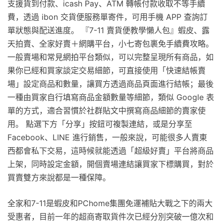
支援貨到付款、icash Pay、ATM 轉帳付款收取不等手續
費，透過 ibon 交貨便服務單寄件，可用手機 APP 查詢訂
單狀態與配送進度。 『7-11 賣貨便教學懶人包』蝦皮、露
天拍賣、全家好賣＋網購平台，小七寄包裹免手續費攻略。
一般賣場和常見網拍平台類似，可以完整呈現所有商品，如
果你已經和買家談定交易細節，可直接使用「快速結帳賣
場」設定商品和數量，讓買方透過商品頁面進行結帳；最後
一種由買家自行填寫商品金額數量等細節，類似 Google 表
單的方式，適合習慣於社群貼文中撰寫商品細節的賣家使
用。 點選下方「分享」按鈕可複製連結，或是分享至
Facebook、LINE 進行銷售，一般來說，可能很多人賣東
西都會私下交易，這時候就能透過「超級好賣」平台將商品
上架，同時設定金額，開個賣場連結讓買家下標購買，對於
買賣雙方來說都是一種保障。
全家和7-11是蝦皮和PChome集團免運補貼大戰之下的兩大
受惠者，目前一年的超商寄取貨件次已經分別突破一億次和