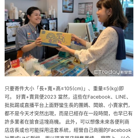
只要寄件大小「長+寬+高≤105(cm)」、重量≤5(kg)即
可。 好賣+賣貨便2023 當然，這些在Facebook、LINE、
批批踢或直播平台上面野蠻生長的團媽、闆娘、小賣家們，
都不是今天才突然出現，而是已經存在一段時間，也早已有
許多業者在搶食這塊商機。 此外，可以想像未來各便利商
店店長或也可能採用這套系統，經營自己商圈的Facebook