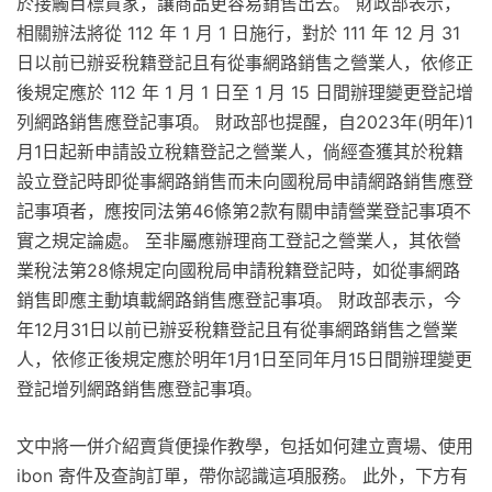
於接觸目標買家，讓商品更容易銷售出去。 財政部表示，
相關辦法將從 112 年 1 月 1 日施行，對於 111 年 12 月 31
日以前已辦妥稅籍登記且有從事網路銷售之營業人，依修正
後規定應於 112 年 1 月 1 日至 1 月 15 日間辦理變更登記增
列網路銷售應登記事項。 財政部也提醒，自2023年(明年)1
月1日起新申請設立稅籍登記之營業人，倘經查獲其於稅籍
設立登記時即從事網路銷售而未向國稅局申請網路銷售應登
記事項者，應按同法第46條第2款有關申請營業登記事項不
實之規定論處。 至非屬應辦理商工登記之營業人，其依營
業稅法第28條規定向國稅局申請稅籍登記時，如從事網路
銷售即應主動填載網路銷售應登記事項。 財政部表示，今
年12月31日以前已辦妥稅籍登記且有從事網路銷售之營業
人，依修正後規定應於明年1月1日至同年月15日間辦理變更
登記增列網路銷售應登記事項。
文中將一併介紹賣貨便操作教學，包括如何建立賣場、使用
ibon 寄件及查詢訂單，帶你認識這項服務。 此外，下方有