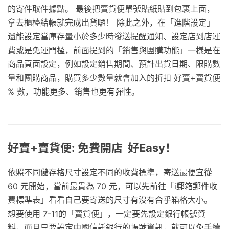
的寄件取件據點。 最後把賣貨便單號貼紙貼到包裹上面，
拿去櫃檯結帳就完成出貨囉！ 除此之外，在「進階設定」
還能設定當庫存量小於多少時發送提醒通知、設定店到店運
費或是免運門檻，前面提到的「銷售與團購功能」一樣是在
商品頁面設定，例如設定銷售期間、預計出貨日期、限購數
量和團購商品，購買多少數量就會加入的折扣 好賣+賣貨便
% 數，功能更多、銷售也更有彈性。
好賣+賣貨便: 免費開店 好Easy！
依照不同儲存格尺寸設定不同的收費標準，寄送最便宜從
60 元開始，當前最貴為 70 元，可以先前往「i郵箱郵件收
費標準表」看看自己要寄送的尺寸有沒有合乎箱格大小。
想要使用 7-11的「賣貨便」，一定要先設定銀行帳號資
料，而且只要設定中國信託銀行的帳號資訊，就可以免手續