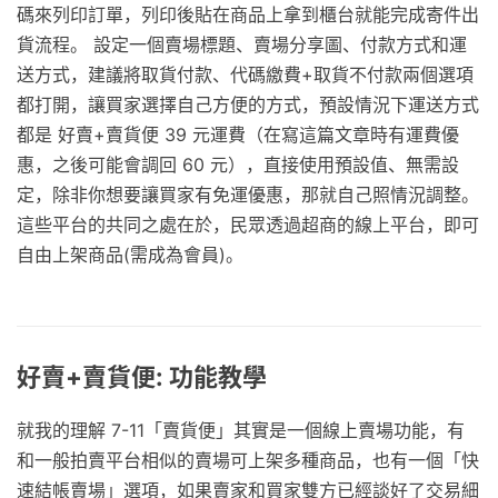
碼來列印訂單，列印後貼在商品上拿到櫃台就能完成寄件出
貨流程。 設定一個賣場標題、賣場分享圖、付款方式和運
送方式，建議將取貨付款、代碼繳費+取貨不付款兩個選項
都打開，讓買家選擇自己方便的方式，預設情況下運送方式
都是 好賣+賣貨便 39 元運費（在寫這篇文章時有運費優
惠，之後可能會調回 60 元），直接使用預設值、無需設
定，除非你想要讓買家有免運優惠，那就自己照情況調整。
這些平台的共同之處在於，民眾透過超商的線上平台，即可
自由上架商品(需成為會員)。
好賣+賣貨便: 功能教學
就我的理解 7-11「賣貨便」其實是一個線上賣場功能，有
和一般拍賣平台相似的賣場可上架多種商品，也有一個「快
速結帳賣場」選項，如果賣家和買家雙方已經談好了交易細