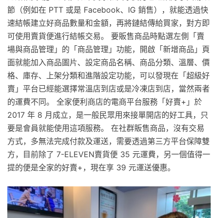
節（例如在 PTT 或是 Facebook、IG 銷售），就能透過快
速結帳建立好商品數量和金額，再將鏈結傳給買家，對方即
可使用賣貨便進行結帳交易。 要販售商品時點選左側「賣
場與商品管理」的「商品管理」功能，開啟「新增商品」頁
面就能加入商品圖片、設定商品名稱、商品分類、溫層、價
格、庫存、上架分類和進階設定功能，可以發現在「超級好
賣」平台已經能選擇常溫店到店或是冷凍店到店，當然兩者
的運費不同。 全家便利商店的電商平台服務「好賣+」於
2017 年 8 月成立，是一般民眾用來接單開店的好工具，只
要是會員就能使用這項服務。 在社群販售商品，沒有交易
方式，多無法完成付款及運送，需要透過第三方平台保障雙
方，目前除了 7-ELEVEN賣貨便 35 元運費，另一個值得一
提的便是全家的好賣+，現在享 39 元運送優惠。