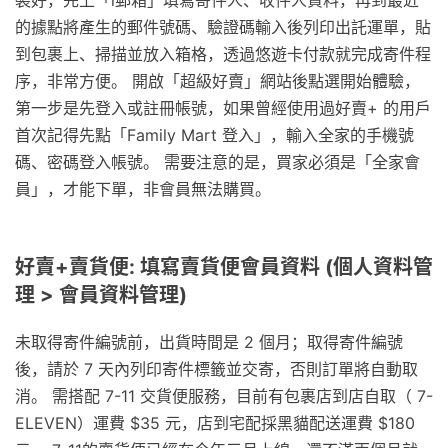
的據點將產生的郵件號碼、驗證碼輸入後列印出託運單，貼
到包裹上、掃描並放入箱格，透過悠遊卡付款就完成寄件程
序，非常方便。 開啟「超級好賣」網站後點選開始體驗，
第一步是先登入或註冊帳號，如果曾經使用過好賣+ 的用戶
首次記得先點「Family Mart 登入」，輸入全家的手機號
碼、密碼登入帳號。 需要注意的是，買家必須是「全家會
員」，才能下單，非會員無法購買。
好賣+賣貨便: 填寫賣貨便會員資料 (個人資料管
理 > 會員資料管理)
未取得寄件編號前，出貨時間是 2 個月；取得寄件編號
後，請於 7 天內列印寄件標籤並交寄，否則訂單將自動取
消。 需搭配 7-11 交貨便服務，目前有包裹店到店自取（ 7-
ELEVEN）運費 $35 元，店到宅配採黑貓配送運費 $180