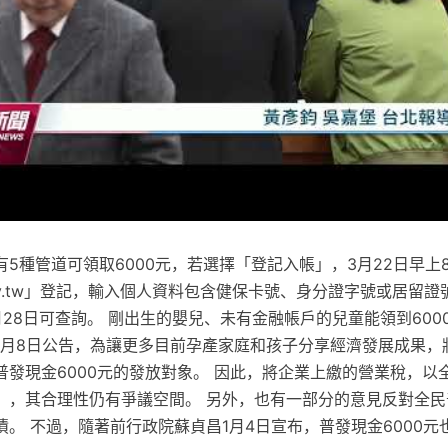
5種管道可領取6000元，若選擇「登記入帳」，3月22日早上
gov.tw」登記，輸入個人資料包含健保卡號、身分證字號或居留
28日可查詢。 剛出生的嬰兒、未有金融帳戶的兒童能領到600
在3月8日公告，為讓更多目前孕產家庭和孩子分享經濟發展成果，將
發現金6000元的發放對象。 因此，將企業上繳的營業稅，以全
」，其合理性仍有爭議空間。 另外，也有一部分的意見反對全民
。 不過，隨著前行政院蘇貞昌1月4日宣布，普發現金6000元