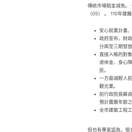
傳統市場租金減免。
（05） 。 110年
安心就業計畫
政府宣布，財政
分兩至三期發放
直接入帳的對
退休金、身心
民。
一方面減輕人
觀光業。
前行政院長蘇貞
預計農曆年節
全市建築工程工
但也有專家認為，很