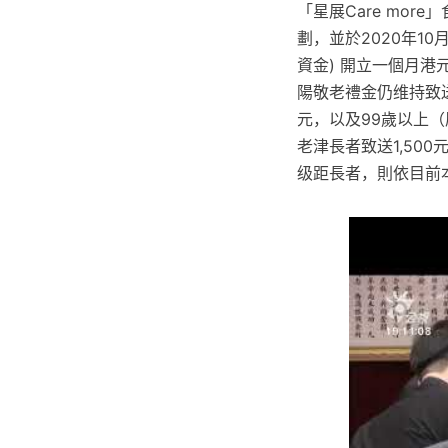
「星展Care mo
劃，並於2020年10月
資金) 開立一個月港
陽敬老禮金仍维持致送
元，以及99歲以上（
老津長者致送1,50
级距長者，則依目前本