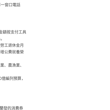
單一窗口電話
，金額按支付工具
券。
、勞工退休金月
新增公費就養榮
產業、農漁業、
00億編列預算，
蘭發的消費券