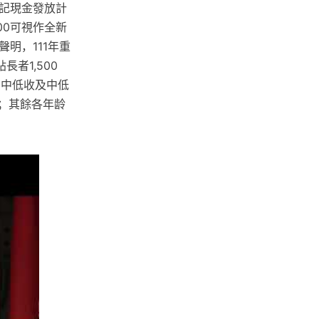
登記現金發放計
000可視作全新
明，111年重
者1,500
、中低收及中低
外；其餘各年龄