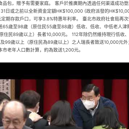
re」食品包，贈予有需要家庭。 客戶於推廣期內透過任何渠道成功
31日或之前以全新資金定額HK$100,000 (政府派發的HK$10,
元定期存款戶口，可享3.8%特惠年利率。 臺北市政府社會局再次聲
65歲至98歲（原住民55歲至88歲）低收、低收、中低老人津貼長
原住民89歲以上）長者10,000元。 112年除仍然維持現行低收
0元及99歲以上（原住民為89歲以上）之人瑞長者致送10,000元
市老年人口數計算，約為致送1,200元。