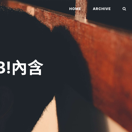
HOME
ARCHIVE
3!內含