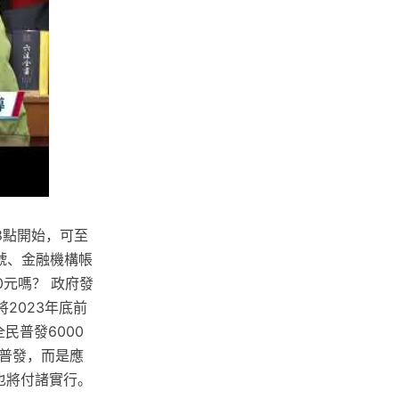
8點開始，可至
證號、金融機構帳
0元嗎？ 政府發
2023年底前
民普發6000
普發，而是應
也將付諸實行。