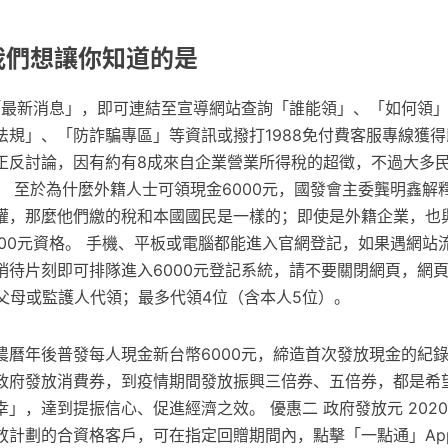
 我們想讓你知道的是
選「最新消息」，即可連結至宣導網站查詢「誰能領」、「如何領
法規」、「防詐騙專區」等資訊或撥打1988免付費客服專線獲得
正反討論，因有約有8成來自企業營業所得稅的超徵，不過大多
。 至於為什麼外籍人士可領現金6000元，國發會主委龔明鑫解
權，那麼他們繳的稅和本國國民是一樣的；即使是外籍企業，也
000元資格。 手機、平板或電腦都能進入官網登記，如果遇網站
稍待片刻即可排隊進入6000元登記系統，請不要關閉網頁，網
被父母或監護人代領；最多代領4位（含本人5位）。
農曆年後普發每人現金新台幣6000元，締造首次發放現金的紀錄
政府發放消費券，到疫情期間發放振興三倍券、五倍券，都是希
」，達到提振信心、促進經濟之效。 優惠二 政府發放元 2020年
放計劃的合資格客戶，可在指定回贈期間內，點擊「一點通」Ap