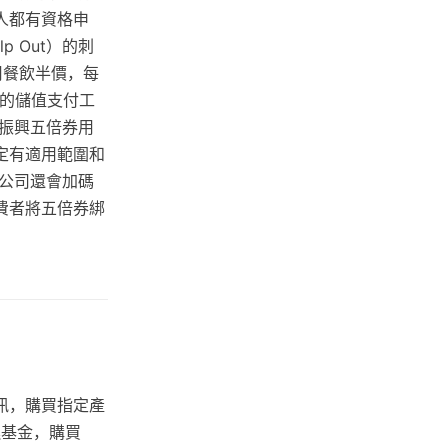
人都有資格申
p Out）的刺
用餐飲半價，每
同的儲值支付工
振興五倍券用
定有適用範圍和
公司還會加碼
費者將五倍券綁
訊，購買指定產
連基金，購買