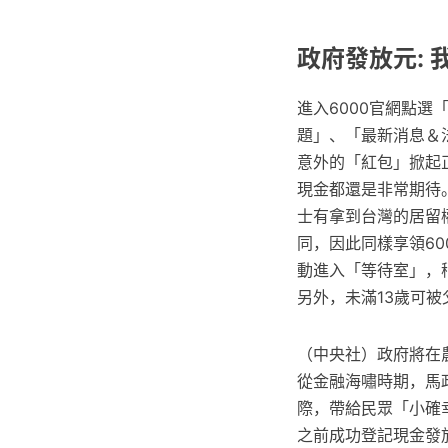
政府發放元:
進入6000官網點
題」、「最新消息＆
意外的「紅包」掀起
現金都還是非常期待
士有拿到台灣的居留
同，因此同樣享領6
動進入「等待室」，
另外，未滿13歲可
（中央社）政府將在
從金融海嘯時期，馬
際，帶給民眾「小確幸
之前成功登記現金發