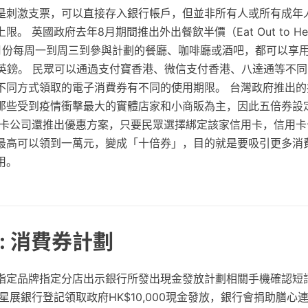
是刺激支票，可以直接存入銀行帳戶，但並非所有人或所有成年
。 英國政府去年8月期間推出外出餐飲半價（Eat Out to Hel
月份每周一到周三到參與計劃的餐廳、咖啡廳或酒吧，都可以享
0英鎊。 民眾可以通過支付寶香港、微信支付香港、八達通等不
不同方式領取的電子消費券有不同的使用期限。 台灣政府推出的
那些受到疫情衝擊最大的實體店家和小商販為主，因此五倍券設
用卡公司還推出優惠方案，只要民眾選擇綁定該家信用卡，信用卡
最高可以領到一萬元，變成「十倍券」，目的就是要吸引更多消
用。
: 消費券計劃
指定品牌指定分店出示銀行所發出現金發放計劃相關手機確認短
星展銀行登記領取政府HK$10,000現金發放，銀行會捐助膳心