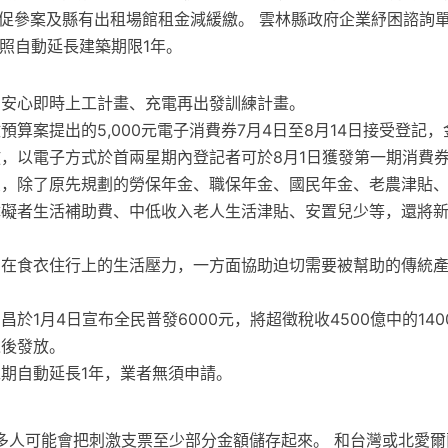
 促參案及縣有出租場館租金減緩繳。 雲林縣政府企業紓困諮詢
建雜照自動延長建築期限1年。
、安心即時上工計畫、充電再出發訓練計畫。
預算案提出的5,000元電子消費券7月4日至8月14日接受登記
，以電子方式於首兩星期內登記者可於8月1日獲發第一期消費
象，除了原先規劃的勞保年金、職保年金、國民年金、老農津貼
障礙者生活補助費、中低收入老人生活津貼、安置兒少等，還將
民在食衣住行上的生活壓力，一方面協助迫切需要被幫助的傳統
昌於1月4日宣布全民普發6000元，將超徵稅收4500億中的14
之後發放。
期自動延長1年，業者無須申請。
多人可能會把刺激支票至少部分金額儲存起來。 和台灣或北愛爾