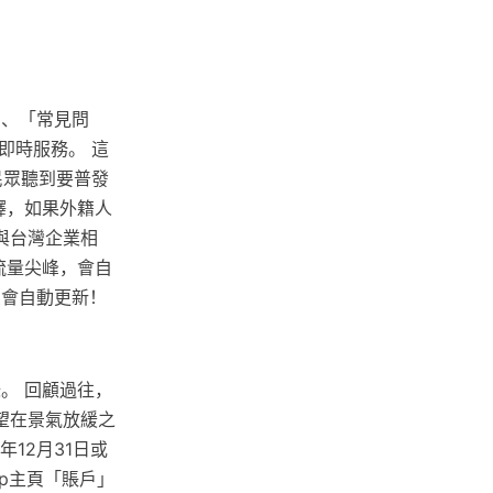
」、「常見問
即時服務。 這
民眾聽到要普發
釋，如果外籍人
與台灣企業相
流量尖峰，會自
頁會自動更新！
。 回顧過往，
望在景氣放緩之
12月31日或
p主頁「賬戶」