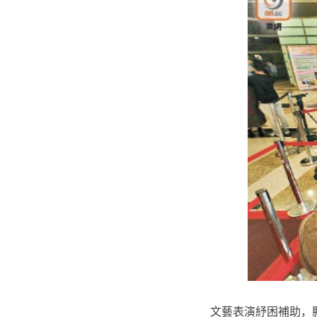
文藝表演紓困補助，縣