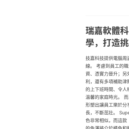
瑞嘉軟體科
學，打造挑
技嘉科技提供電腦周
線。 考慮到員工的
資、憑實力晉升；另
利，還有多項補助津
的上下班時間、令人
溫馨的家庭時光。 
形塑出讓員工樂於分
長，不斷茁壯。 Supe
色非常相似，而這款
的色澤將介於橘色和