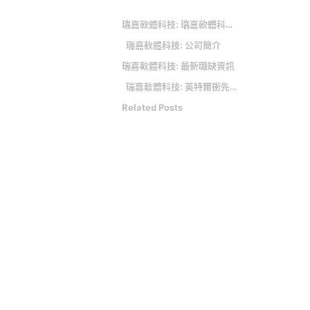
瑞嘉軟體科技: 瑞嘉軟體科技ONElab以獨特的管理哲學，打造挑戰創新的舞台
瑞嘉軟體科技: 公司簡介
瑞嘉軟體科技: 最新職缺資訊
瑞嘉軟體科技: 英特爾衝先進封裝 較勁台積
Related Posts