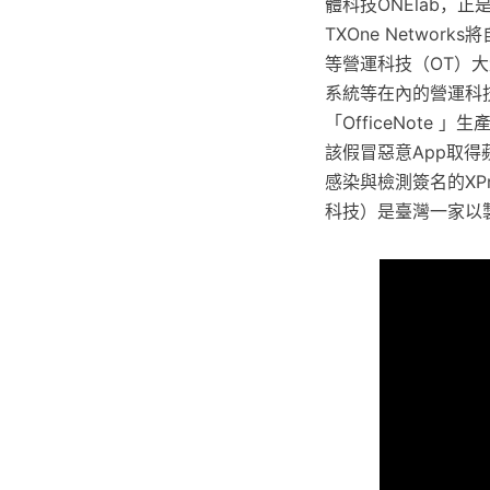
體科技ONElab
TXOne Netwo
等營運科技（OT）大
系統等在內的營運科技)
「OfficeNot
該假冒惡意App取得
感染與檢測簽名的XPro
科技）是臺灣一家以