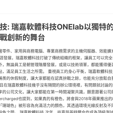
技: 瑞嘉軟體科技ONElab以獨特
戰創新的舞台
邊零件、家用與商務電腦、專業商務需求的主機伺服器、效能擴
職涯發展，瑞嘉軟體科技打破了傳統組織的框架，讓員工可以完全
外，無論員工是朝管理階層發展，或是以技術領軍，都能獲得優
貼，滿足員工生活之所需。 重視員工的身心平衡，瑞嘉軟體科技
稱羨的休假制度，讓大家都能在認真拚戰之餘，也能充分放鬆自
而且在瑞嘉軟體科技幾乎沒有隔間的辦公環境裡，有問題就討論的
享的公司文化，讓大家都能在第一時間凝聚共識，願意跟著公司
rcharged也提到，如果真的有橙色，將會與2018年蘋果推出的iP
「珊瑚色」被形容為充滿活力的顏色，其透過環境光線反射及不
粉色之間。 瑞嘉軟體科技 次年，技嘉與英特爾合作成為頂級測