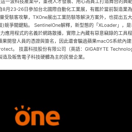
，正是這一波科技產業中，重視人才發展、用心為員工打造舞台的典
rks將自8月23-26日參加台北國際自動化工業展，有鑑於當前製造
量受駭客攻擊，TXOne展出工業防駭等解決方案外，也提出五大
競爭關鍵點。 SentinelOne解釋，新型態的「XLoader」
e 」生產力應用程式的名義於網路散播，實際上內藏有惡意竊錄的工具
蘋果開發人員的憑證與簽名，因此還會騙過蘋果macOS系統內
tect。 技嘉科技股份有限公司（英語：GIGABYTE Technol
製造及販售電子科技硬體為主的民營企業。