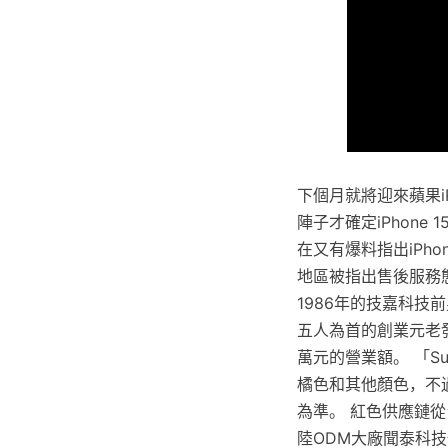
下個月就將迎來蘋果i
陣子才確定iPhone 1
在又有爆料指出iPhon
地區被指出售後服務態
1986年的技嘉科
五人為首的創業元老發
萬元的營業額。 「Supe
橘色和其他顏色，不
為準。 紅色供應鏈從
陸ODM大廠聞泰科技也