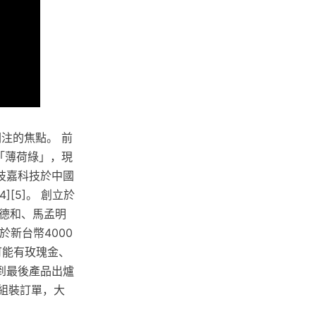
關注的焦點。 前
將推出「薄荷綠」，現
技 技嘉科技於中國
[5]。 創立於
廖德和、馬孟明
新台幣4000
us可能有玫瑰金、
到最後產品出爐
e組裝訂單，大