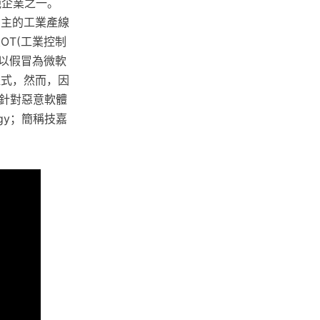
範企業之一。
業為主的工業產線
OT(工業控制
，是以假冒為微軟
程式，然而，因
建針對惡意軟體
ogy；簡稱技嘉