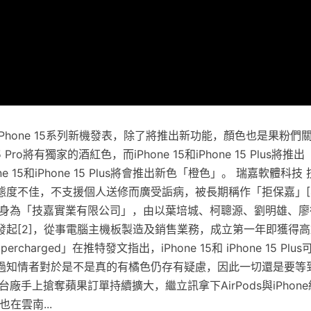
Phone 15系列新機發表，除了將推出新功能，顏色也是果粉們
5 Pro將有獨家的酒紅色，而iPhone 15和iPhone 15 Plus
e 15和iPhone 15 Plus將會推出新色「橙色」。 瑞嘉軟體科
度不佳，不支援個人送修而廣受詬病，被長期稱作「拒保嘉」[4]
技前身為「技嘉實業有限公司」，由以葉培城、柯聰源、劉明雄、
起[2]，從事電腦主機板製造及銷售業務，成立第一年即獲得高於
rcharged」在推特發文指出，iPhone 15和 iPhone 15 Pl
過知情者對於是不是真的有橘色仍存有疑慮，因此一切還是要等
台廠手上搶奪蘋果訂單持續擴大，繼立訊拿下AirPods與iPhon
在雲南...