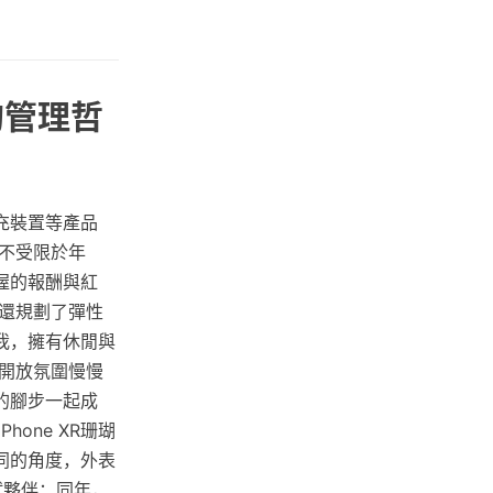
的管理哲
充裝置等產品
不受限於年
渥的報酬與紅
還規劃了彈性
我，擁有休閒與
開放氛圍慢慢
的腳步一起成
hone XR珊瑚
同的角度，外表
試夥伴；同年，