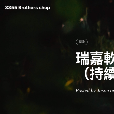
3355 Brothers shop
潮流
瑞嘉軟
（持
Posted by Jason o