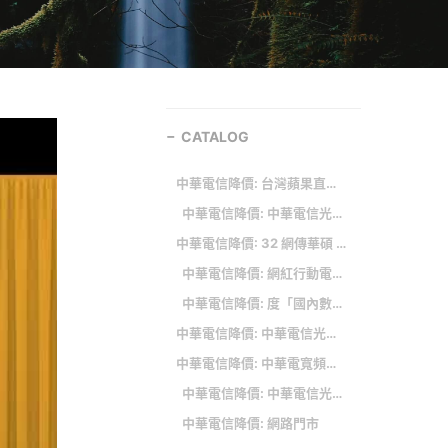
CATALOG
中華電信降價: 台灣蘋果直營店哪一家較好？1原因讚這分店「宛如回娘家」眾人點頭
中華電信降價: 中華電信光世代月租降價！4 月起啟用新費率
中華電信降價: 32 網傳華碩 Zenfone 手機產線將停產 公司今緊急回應
中華電信降價: 網紅行動電源爆炸 業者宣布「二組序號」消費者可免費換新
中華電信降價: 度「國內數據電路批發價」資費調降公告
中華電信降價: 中華電信光世代四月起調降費用 月租費調降1到2元
中華電信降價: 中華電寬頻牌價調降最多省500元 最快明年初生效4.6萬戶受惠
中華電信降價: 中華電信光世代「1平價方案」悄降價超佛心！圖解3上網價格、注意2眉角才有優惠價
中華電信降價: 網路門市