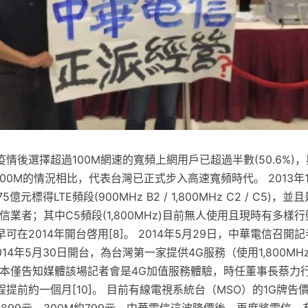
情後選擇超過100M網速的寬頻上網用戶已超過半數(50.6%)
100M的情況相比，代表台灣已正式步入高速寬頻時代。 2013年
億元標得LTE頻段(900MHz B2 / 1,800MHz C2 / C5)
的電信業者；其中C5頻段(1,800MHz)目前無人使用且現時有多樣
可在2014年開台啓用[8]。 2014年5月29日，中華電信召開
2014年5月30日開台，為台灣第一家提供4G服務（使用1,800MH
信原本僅告知媒體該場記者會是4G加值服務體驗，時任董事長蔡力
提前約一個月[10]。 目前有線電視系統台（MSO）的1G牌告價