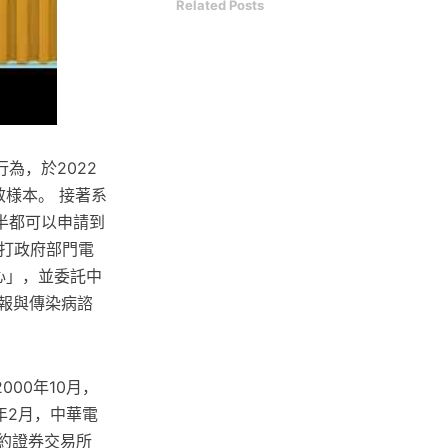
Related Posts
為，於2022
效様本。 接著系
半都可以申請到
撥打政府部門電
心」，並委託中
報與傳染病諮
2000年10月，
2年2月，中華電
於紐約證券交易所