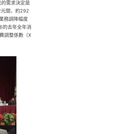
自己的需求決定是
元間，約292
路業務調降幅度
布的去年全年消
資費調整係數（X