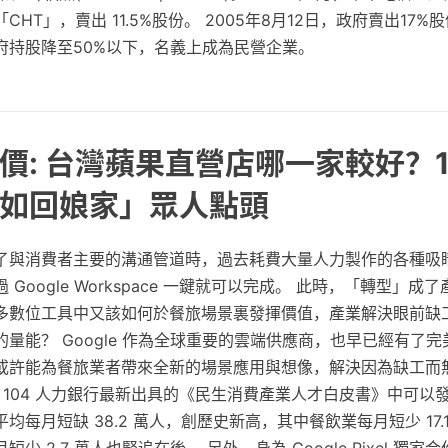
HT」，賣出 11.5%股份。 2005年8月12日，政府賣出17%
府持股降至50%以下，名義上成為民營企業。
價: 台灣蘋果直營店哪一家較好？
如回娘家」眾人點頭
了與消費者主要的溝通管道時，過去耗費大量人力製作的各種吸
Google Workspace 一鍵就可以完成。 此時，「轉型」成
多數位工具中又該如何於餐旅場景裏發揮價值，產業解決眼前缺
量能？ Google 作為全球重要的雲端供應商，也早已經有了
或許能為餐旅業者帶來全新的場景應用與想像，解決因為缺工而
 104 人力銀行最新出具的《民生消費產業人才白皮書》中可以
每月短缺 38.2 萬人，創歷史新高，其中餐飲業每月短少 17.
少 2.7 萬人也緊追在後。 另外，身為 Google Pixel 獨