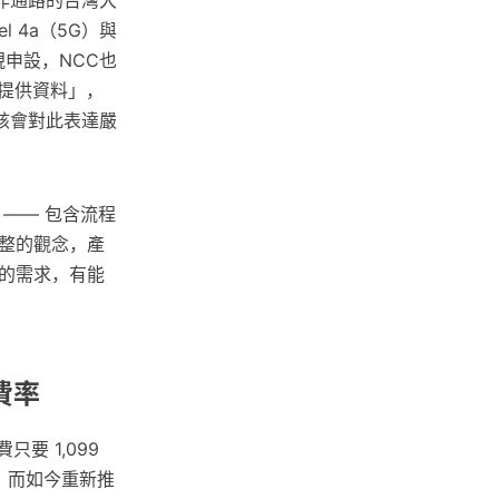
l 4a（5G）與
視申設，NCC也
提供資料」，
該會對此表達嚴
—— 包含流程
整的觀念，產
的需求，有能
費率
要 1,099
，而如今重新推