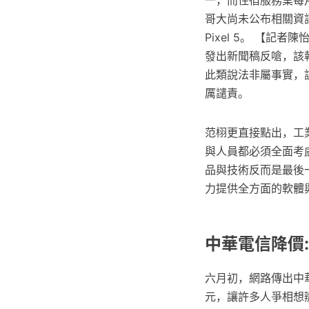
哥大尚未公布相關資訊，可
Pixel 5。 【
發出新聞稿反嗆，該
此類說法非屬事實，
厲譴責。
范栩更直接點出，工
與人員都必須全面考
品與技術反而是最後
力提供全方面的軟體
中華電信降價
六月初，網路傳出中華
元，讓許多人爭相想