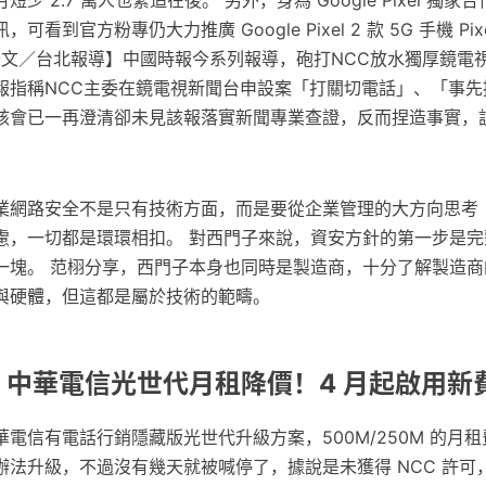
看到官方粉專仍大力推廣 Google Pixel 2 款 5G 手機 Pixe
記者陳怡文／台北報導】中國時報今系列報導，砲打NCC放水獨厚鏡電
報指稱NCC主委在鏡電視新聞台申設案「打關切電話」、「事先
該會已一再澄清卻未見該報落實新聞專業查證，反而捏造事實，
業網路安全不是只有技術方面，而是要從企業管理的大方向思考 
慮，一切都是環環相扣。 對西門子來說，資安方針的第一步是完
一塊。 范栩分享，西門子本身也同時是製造商，十分了解製造商
與硬體，但這都是屬於技術的範疇。
: 中華電信光世代月租降價！4 月起啟用新
電信有電話行銷隱藏版光世代升級方案，500M/250M 的月租費只
辦法升級，不過沒有幾天就被喊停了，據說是未獲得 NCC 許可