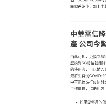
右，500M～600
網價差縮小，加上中
中華電信降價
產 公司今
由此可知，更換到5
麼換到5G相信就能
的使用者，可以輸入光
灣發生首例COVID
中華電信進行疫情討
工作崗位，協助組裝
如果您每月的使用