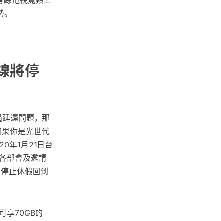
、有線電視寬頻上
勢。
產線將停
過延遲問題，那
如果你是光世代
0年1月21日台
集各部會及邀請
願停止休假回到
可享70GB的