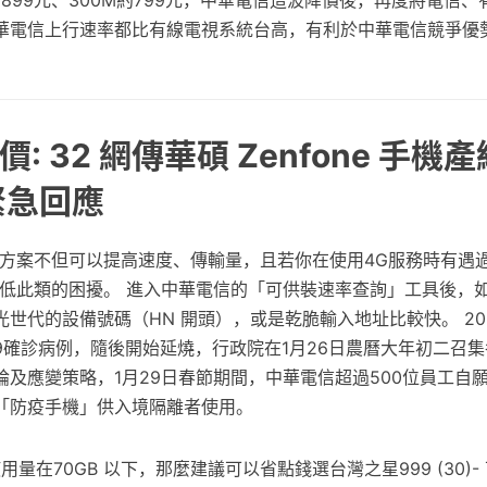
M約899元、300M約799元，中華電信這波降價後，再度將電信
華電信上行速率都比有線電視系統台高，有利於中華電信競爭優
: 32 網傳華碩 Zenfone 手機
緊急回應
G方案不但可以提高速度、傳輸量，且若你在使用4G服務時有遇
降低此類的困擾。 進入中華電信的「可供裝速率查詢」工具後，
世代的設備號碼（HN 開頭），或是乾脆輸入地址比較快。 202
-19確診病例，隨後開始延燒，行政院在1月26日農曆大年初二召
論及應變策略，1月29日春節期間，中華電信超過500位員工自
「防疫手機」供入境隔離者使用。
量在70GB 以下，那麼建議可以省點錢選台灣之星999 (30)- 