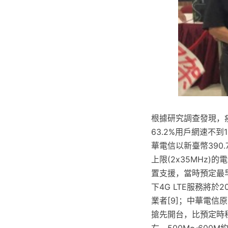
根據研究調查發現，疫
63.2%用戶網速不到
華電信以新臺幣390.75
上限(2x35MHz)
置支援，當時預定最早
下4G LTE服務將於
業者[9]；中華電
搶先開台，比預定時程