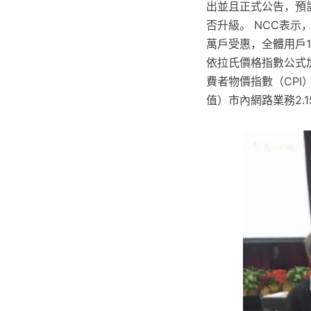
出並且正式公告，預計促
否升級。 NCC表示
萬戶受惠，全體用戶1
依拉氏價格指數公式
費者物價指數（CPI
值）市內網路業務2.1