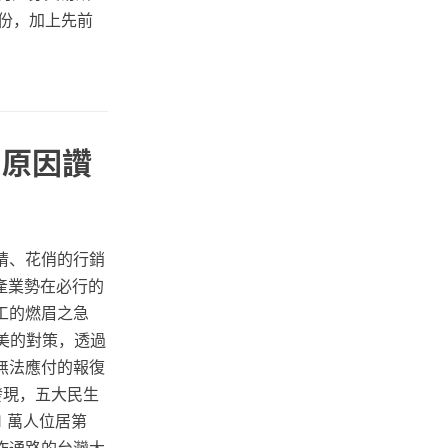
股份，加上先前
1原因讚
睛、花俏的行銷
了產業勢在必行的
工的燃眉之急
完美的對策，透過
無法應付的報復
發現，五大民生
1 萬人位居第
家合作通路的台灣大