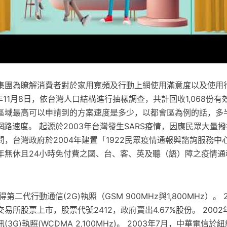
集團為瞭解消費者對於家用寬頻及行動上網使用滿意度以及使用行
2年11月8日，依台灣人口結構進行抽樣調查，共計回收1,068份有
區域最高可以申請到的方案速度是多少，以都會區為例的話，多
 的網路速度。 起源於2003年台灣發生SARS疫情，因應民眾大量
，台灣政府於2004年建置「1922民眾疫情通報與諮詢服務中
年無休且24小時免付費之國、台、客、英及聽（語）障之疫情通
第二代行動通信(2G)執照（GSM 900MHz與1,800MHz）。 
易所股票上市，股票代號2412，政府賣出4.67%股份。 200
3G)執照(WCDMA 2,100MHz)。 2003年7月，中華電信