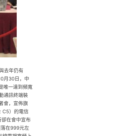
，與去年仍有
10月30日，中
，並且是唯一達到頻寬
行動通訊終端裝
記者會，宣佈旗
z C5）的電信
行卻在會中宣布
落在999元左