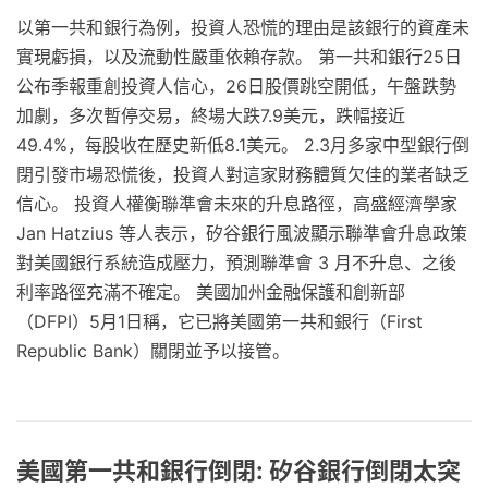
以第一共和銀行為例，投資人恐慌的理由是該銀行的資產未
實現虧損，以及流動性嚴重依賴存款。 第一共和銀行25日
公布季報重創投資人信心，26日股價跳空開低，午盤跌勢
加劇，多次暫停交易，終場大跌7.9美元，跌幅接近
49.4%，每股收在歷史新低8.1美元。 2.3月多家中型銀行倒
閉引發市場恐慌後，投資人對這家財務體質欠佳的業者缺乏
信心。 投資人權衡聯準會未來的升息路徑，高盛經濟學家
Jan Hatzius 等人表示，矽谷銀行風波顯示聯準會升息政策
對美國銀行系統造成壓力，預測聯準會 3 月不升息、之後
利率路徑充滿不確定。 美國加州金融保護和創新部
（DFPI）5月1日稱，它已將美國第一共和銀行（First
Republic Bank）關閉並予以接管。
美國第一共和銀行倒閉: 矽谷銀行倒閉太突