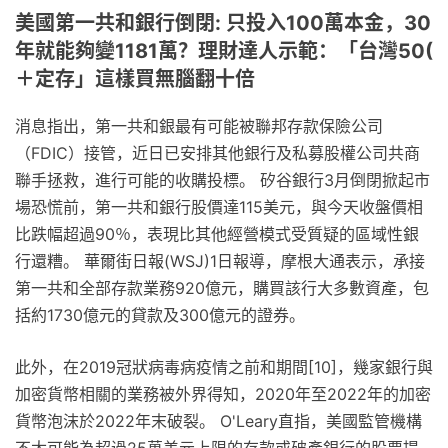
美國第一共和銀行倒閉: 只投入100萬本金，30
年就能夠變1181萬？理財達人示範：「台灣50(
＋定存」這樣買無腦翻十倍
消息指出，第一共和銀最有可能被聯邦存款保險公司
（FDIC）接管，近日已安排其他銀行及私募股權公司共商
聯手拯救，進行可能的收購投標。 矽谷銀行3月倒閉掀起市
場恐慌前，第一共和銀行股價達115美元，與今天收盤價相
比跌幅超過90％，表現比其他經營模式受質疑的區域性銀
行還糟。 華爾街日報(WSJ)1日報導，摩根大通表示，承接
第一共和全部存款業務920億元，購買該行大多數資產，包
括約1730億元的貸款及300億元的證券。
此外，在2019冠狀病毒病疫情之前和期間[10]，幾家銀行與
加密貨幣相關的業務被外界得知，2020年至2022年的加密
貨幣泡沫於2022年末破裂。 O'Leary直指，美國監管機構
不太可能為超過25萬美元上限的存款或破產銀行的股票提