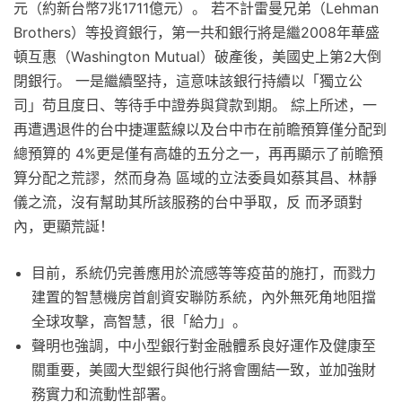
元（約新台幣7兆1711億元）。 若不計雷曼兄弟（Lehman
Brothers）等投資銀行，第一共和銀行將是繼2008年華盛
頓互惠（Washington Mutual）破產後，美國史上第2大倒
閉銀行。 一是繼續堅持，這意味該銀行持續以「獨立公
司」苟且度日、等待手中證券與貸款到期。 綜上所述，一
再遭遇退件的台中捷運藍線以及台中市在前瞻預算僅分配到
總預算的 4%更是僅有高雄的五分之一，再再顯示了前瞻預
算分配之荒謬，然而身為 區域的立法委員如蔡其昌、林靜
儀之流，沒有幫助其所該服務的台中爭取，反 而矛頭對
內，更顯荒誕！
目前，系統仍完善應用於流感等等疫苗的施打，而戮力
建置的智慧機房首創資安聯防系統，內外無死角地阻擋
全球攻擊，高智慧，很「給力」。
聲明也強調，中小型銀行對金融體系良好運作及健康至
關重要，美國大型銀行與他行將會團結一致，並加強財
務實力和流動性部署。