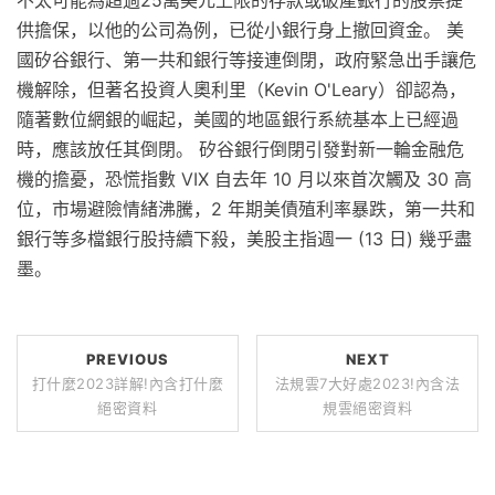
供擔保，以他的公司為例，已從小銀行身上撤回資金。 美
國矽谷銀行、第一共和銀行等接連倒閉，政府緊急出手讓危
機解除，但著名投資人奧利里（Kevin O'Leary）卻認為，
隨著數位網銀的崛起，美國的地區銀行系統基本上已經過
時，應該放任其倒閉。 矽谷銀行倒閉引發對新一輪金融危
機的擔憂，恐慌指數 VIX 自去年 10 月以來首次觸及 30 高
位，市場避險情緒沸騰，2 年期美債殖利率暴跌，第一共和
銀行等多檔銀行股持續下殺，美股主指週一 (13 日) 幾乎盡
墨。
PREVIOUS
NEXT
打什麼2023詳解!內含打什麼
法規雲7大好處2023!內含法
絕密資料
規雲絕密資料