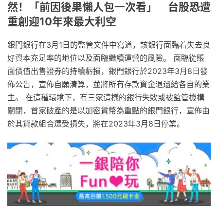
然！「前因後果懶人包一次看」 台股恐遭
重創迎10年來最大利空
銀門銀行在3月1日的監管文件中寫道，該銀行面臨着失去良
好資本充足率的地位以及面臨繼續運營的風險。 面臨從賬
面價值出售證券的持續虧損，銀門銀行於2023年3月8日發
佈公告，宣佈自願清算，並將所有存款資金退還給各自的業
主。 在這種環境下，有三家這樣的銀行失敗或被監管機構
關閉，首家破產的是以加密貨幣為重點的銀門銀行，宣佈由
於其貸款組合遭受損失，將在2023年3月8日停業。