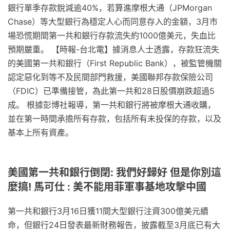
銀行單季存款銳減逾40%，若算進摩根大通（JPMorgan
Chase）等大型銀行為穩定人心而同意存入的金額，3月市
場恐慌期間第一共和銀行存款流失約1000億美元，失血比
預期嚴重。 【時報-台北電】據消息人士透露，存款狂流失
的美國第一共和銀行（First Republic Bank），被監管機關
認定惡化到等不及民間部門救援，美國聯邦存款保險公司
（FDIC）已準備接管，為此第一共和28日股價崩跌超過5
成。 根據彭博社報導，第一共和銀行將被摩根大通收購，
並在第一時間承擔所有存款，包括所有未投保的存款，以及
基本上所有資產。
美國第一共和銀行倒閉: 我們好歸好 但是你別這
麼搞! 馬可仕 : 美不能用菲軍事基地攻擊中國
第一共和銀行3月16日獲11間大型銀行注資300億美元續
命，但銀行24日發表最新財務報告，披露截至3月底已有大