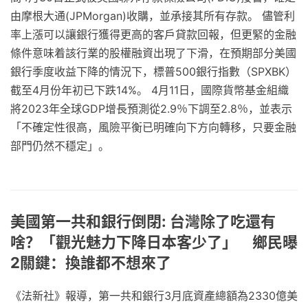
由摩根大通(JPMorgan)收購，並承接其所有存款。 儘管利
率上漲可以讓銀行獲得更高的客戶貸款回報，但更緊的金融
條件意味着該行業的股權融資出現了下滑，在預期部分美國
銀行季度收益下降的情況下，標普500銀行指數（SPXBK）
截至4月份年初已下跌14%。 4月11日，國際貨幣基金組織
將2023年全球GDP增長預測從2.9％下調至2.8％，並表示
「不確定性很高，風險平衡已明確向下方向轉移，只要金融
部門仍然不穩定」。
美國第一共和銀行倒閉: 台灣除了吃還有
啥？「觀光魅力下降日本客少了」 鄉民曝
2關鍵：換誰都不想來了
《法新社》報導，第一共和銀行3月底資產總額為2330億美