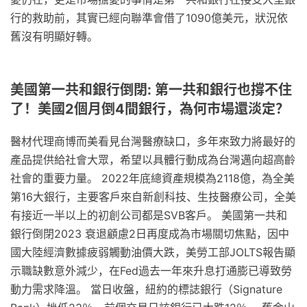
行的救助前，其實已經向聯準會借了1090億美元，狀況依
舊沒有明顯好轉。
美國第一共和銀行倒閉: 第一共和銀行也撐不住
了！美國2個月倒4間銀行，為何市場還淡定？
醫材代理商博而美看見台灣醫療缺口，多年來致力將最好的
產品提供給社會大眾，希望以具體行動成為台灣邁向超高齡
社會的重要力量。 2022年底總資產規模為2118億，為全美
第16大銀行，主要客戶來自新創科技、生技醫療公司，全美
有接近一半以上的初創公司都是SVB客戶。 美國第一共和
銀行倒閉2023 衰退顧慮2日再度成為市場關切焦點，因中
國大陸經濟數據疲弱觸動油價大跌，美勞工部JOLTS報告顯
示職缺數意外減少，在Fed過去一年來升息打通膨已導致勞
動力需求降溫。 當日收盤，紐約的標誌銀行（Signature