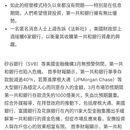
如此的經營模式持久以來都沒有問題——特別是在低息
期間，人們希望借貸投資，第一共和銀行擁有無比優
勢。
一名匿名消息人士上週告訴《法新社》，美國財政部上
週接觸6家銀行，以衡量其收購第一共和銀行資產的興
趣。
矽谷銀行（SVB）等美國金融機構3月無預警倒閉，第一共
和銀行也陷入危機。 首季財報顯示，第一共和銀行單季存
款銳減逾40％，若算進摩根大通（JPMorgan Chase）等
大型銀行為穩定人心而同意存入的金額，3月市場恐慌期間
第一共和銀行存款流失約1000億美元，失血比預期嚴重。
綜合外媒報導，在拜登政府的推動下，包括摩根大通、美國
銀行、富國銀行及花旗銀行在內的11家大型金融集團出手緩
解第一共和銀行的資金危機，但從市場反應來看，安撫投資
人與存戶信心的效果相當有限。 首季財報顯示，第一共和