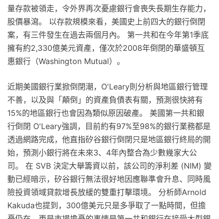
量存款被領走，令外界再次憂慮銀行會喪失長期生存能力，
股價暴瀉。 以存款規模來看，美國史上前四大的銀行倒閉
案，有三件發生在過去兩個月內。 第一共和在今年第1季底
擁有約2,330億美元資產，僅次於2008年倒閉的華盛頓互
惠銀行（Washington Mutual）。
近期美國銀行業掀倒閉潮，O'Leary則分析與地區銀行管理
不善，以及與「顛倒」的資產負債表有關，預測很快將有
15%的地區銀行也會因為類似原因破產。 美國第一共和銀
行倒閉 O'Leary強調，目前約有97%至98%的銀行業務都是
透過網路完成，他直指矽谷銀行倒閉只是地區銀行終局的開
始，預測小銀行將在未來3、4年內整合為少數幾家大公
司。 在 SVB 決定大舉籌資以前，該公司的淨利差 (NIM) 變
動已經暗示，矽谷銀行無法很好地因應聯準會升息、同時風
險投資領域貸款增長放緩的雙重打擊環境。 分析師Arnold
Kakuda也提到，300億美元只是多爭取了一點時間，但擔
憂仍在，更是市場擔憂的事情是第一共和銀行在接受大型銀