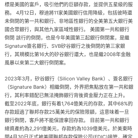
標是美國的富戶，吸引他們的巨額存款，並提供五星級的服
務。 4月12日，穆迪將11家美國銀行信用降級，包括彼時還
未倒閉的第一共和銀行、非地區性銀行的全美第五大銀行美
國合眾銀行，與其他九家區域性銀行。 美國第一共和銀行
倒閉 該行的倒閉，也是今年美國第三起銀行倒閉案，是繼
Signature簽名銀行、SVB矽谷銀行之後倒閉的第三家銀
行，其規模比第16大的矽谷銀行還大，也是繼2008年金融
風暴以來第二大銀行倒閉案。
2023年3月，矽谷銀行（Silicon Valley Bank）、簽名銀行
（Signature Bank）相繼倒閉，外界把焦點放在第一共和銀
行，其利率錯配已無法掩飾銀行背後資金壓力正在上升。
截至2022年底，銀行有着1,764億美元的存款，其中68%的
存款超過了聯邦存款25萬美元的保險限額，這意味着一旦
銀行倒閉，客戶將不能保證拿回存款。 目前第一共和銀行
總資產約為2,291億美元，存款約為1039億美元，於美東時
間4月30日正式被美國聯邦存款保險公司(FDIC)接管，確定