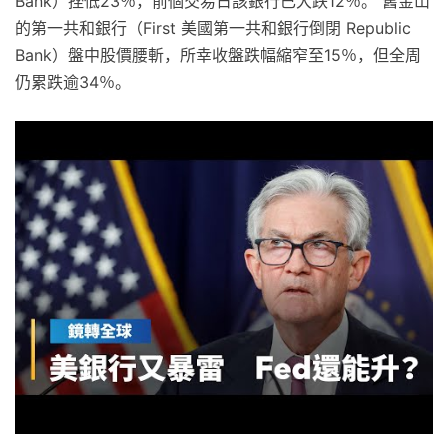
Bank）挫低23％，前個交易日該銀行已大跌12％。 舊金山
的第一共和銀行（First 美國第一共和銀行倒閉 Republic
Bank）盤中股價腰斬，所幸收盤跌幅縮窄至15％，但全周
仍累跌逾34％。