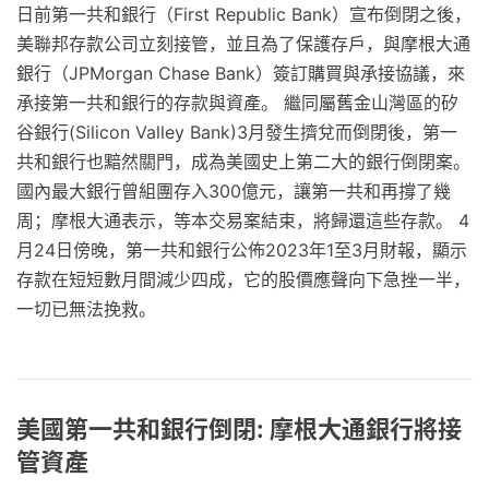
日前第一共和銀行（First Republic Bank）宣布倒閉之後，
美聯邦存款公司立刻接管，並且為了保護存戶，與摩根大通
銀行（JPMorgan Chase Bank）簽訂購買與承接協議，來
承接第一共和銀行的存款與資產。 繼同屬舊金山灣區的矽
谷銀行(Silicon Valley Bank)3月發生擠兌而倒閉後，第一
共和銀行也黯然關門，成為美國史上第二大的銀行倒閉案。
國內最大銀行曾組團存入300億元，讓第一共和再撐了幾
周；摩根大通表示，等本交易案結束，將歸還這些存款。 4
月24日傍晚，第一共和銀行公佈2023年1至3月財報，顯示
存款在短短數月間減少四成，它的股價應聲向下急挫一半，
一切已無法挽救。
美國第一共和銀行倒閉: 摩根大通銀行將接
管資產