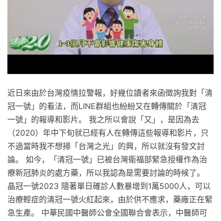
近日來由於台灣疫情拉警報，好幾位讀者來函徵詢我對「清
冠一號」的看法，而LINE群組也紛紛又在轉傳關於「清冠
一號」的報導和影片。 我之所以會說「又」，是因為去
（2020）年中下旬就已經有人在轉傳這些報導和影片，只
不過當時我不想掃「台灣之光」的興，所以就沒有發文討
論。 如今，「清冠一號」已被台灣衛福部緊急授權作為治
療新冠肺炎的處方藥，所以我認為是需要討論的時候了。
晶冠一號2023 隨著單日確診人數暴增到1萬5000人，可以
治療輕症的清冠一號火紅起來，由於供不應求，藥廠正在緊
急生產。 中華民國中醫師公會全國聯合會表示，中醫師可