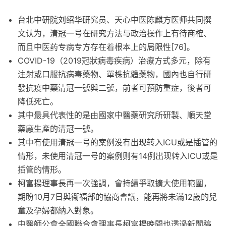
台北中研院刘绍华研究员、天心中医陈麒方医师共同撰
文认为，清冠一号在研究方法与政治操作上有待商榷、
而且中医药专病专方存在着根本上的局限性[76]。
COVID-19（2019冠狀病毒疾病）治療方式多元，除有
注射或口服抗病毒藥物、單株抗體藥物，國內也自行研
發抗疫中藥清冠一號與二號，前者可預防重症，後者可
降低死亡。
其中最具代表性的是由國家中醫藥研究所研製、順天堂
藥廠生產的清冠一號。
其中有使用清冠一号的案例没有出现转入ICU或是插管的
情形，未使用清冠一号的案例则有14例出现转入ICU或是
插管的情形。
柯富揚理事長再一次強調，會持續爭取擴大使用範圍，
期盼10月7日與衞福部的協商會議，能再將未滿12歲的兒
童及孕婦都納入對象。
中醫師公會全國聯合會理事長柯富揚晚間也透過新聞稿