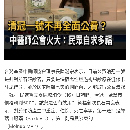
台灣基層中醫師協會理事長陳潮宗表示，目前公費清冠一號
是針對所有確診者，只要是快篩陽性經過視訊診療在健保卡
註記確診，並於居家隔離七天的期間內，才能取得公費清冠
一號。 民進黨立委陳歐珀今（16）日詢問，清冠一號黑市
價格飆到5000，該藥是否有效用？ 衛福部次長石崇良表
示，對於預防產生中重症、住院、死亡率等，第一選擇是輝
瑞口服藥（Paxlovid），第二則是默沙東的
（Molnupiravir）。