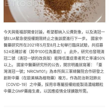
今天與衛福部開會討論，希望都納入公費對象，以及清冠一
號EUA緊急使授權期限終止之後該麼進行下一步。 國家中
醫藥研究所在2021年5月至8月上旬舉行臨床試驗，共招募
524名確診者（其中100位為重症）。 此外，研究也發現清
冠二號（清冠一號的改良版）能降低重症患者死亡率達50%
以上。 國家中醫藥研究所的公告，開宗明義就寫著：「臺
灣清冠一號；NRICM101」為本所與三軍總醫院合作研發之
創新中藥（在歐美稱為植物藥）複方，作為防治新冠肺炎
（COVID-19）之中藥，採用非專屬授權給能製造濃縮顆粒
中藥之GMP藥廠生產，以因應疫情全球擴散所需。