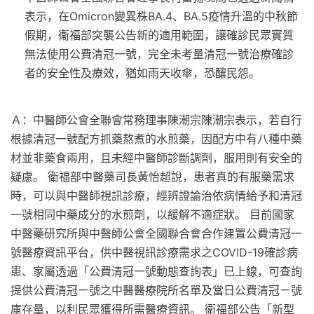
表示，在Omicron變異株BA.4、BA.5疫情升溫的中秋節
假期，衞福部突襲公告新的適用範圍，讓確診民眾實質
無法使用公費清冠一號，完全未考量清冠一號治療確診
者的安全性及療效，猶如雨天收傘，恐釀民怨。
Ａ：中醫師公會全聯會常務理事陳潮宗陳潮宗表示，若自行
根據清冠一號配方抓藥熬煮的水煎藥，因配方中有八種中藥
材並非藥食兩用，且未經中醫師診斷調劑，服用則有安全的
疑慮。 衛福部中醫藥司長黃怡超說，患者真的有服藥需求
時，可以與中醫師視訊診療，經辨證論治依病情給予和清冠
一號相同中藥成分的水煎劑，以緩解不適症狀。 目前國家
中醫藥研究所與中醫師公會全國聯合會合作建置公費清冠一
號醫療資訊平台，供中醫視訊診療需求之COVID-19確診病
患、家屬透過「公費清冠一號動態查詢表」已上線，可查詢
提供公費清冠ㄧ號之中醫醫療院所名單及當日公費清冠ㄧ號
庫存量，以利民眾獲得所需醫療資訊。 衛福部公告「新型