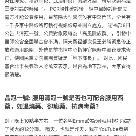
染性肺炎、新冠肺炎、武漢肺炎）的處方藥，所以我認為是
需要討論的時候了。 PCR陽性確診後，經中醫師診斷開立
處方才能公費使用，目前除大型醫院設有中醫門診，全台有
一千多家中醫診所可執行視訊診療並開立處方。 衛福部8日
公告「清冠一號」公費對象限縮為「高風險族群」，引發中
醫師公會全國聯合會不滿，隔天衛福部次長王必勝緊急修正
放寬適用範圍，外傳是前指揮中心指揮官陳時中漏夜要求修
正，使國民黨立院黨團質疑是「地下部長」。 對此，國民
黨台北市長參選人蔣萬安表示，是否為地下部長，大家看得
很清楚。
晶冠一號: 服用清冠一號是否也可配合服用西
藥，如退燒藥、卻痰藥、抗病毒藥？
到了晚上10點半左右，一位名叫Emma的記者就用視訊採訪
了我大約12分鐘。 隔天，也就是昨天，我在YouTube看到