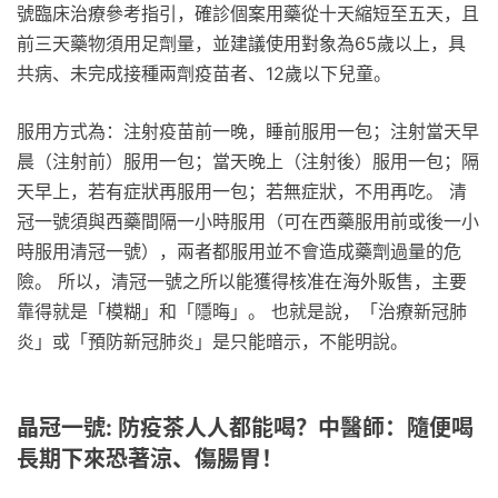
號臨床治療參考指引，確診個案用藥從十天縮短至五天，且
前三天藥物須用足劑量，並建議使用對象為65歲以上，具
共病、未完成接種兩劑疫苗者、12歲以下兒童。
服用方式為：注射疫苗前一晚，睡前服用一包；注射當天早
晨（注射前）服用一包；當天晚上（注射後）服用一包；隔
天早上，若有症狀再服用一包；若無症狀，不用再吃。 清
冠一號須與西藥間隔一小時服用（可在西藥服用前或後一小
時服用清冠一號），兩者都服用並不會造成藥劑過量的危
險。 所以，清冠一號之所以能獲得核准在海外販售，主要
靠得就是「模糊」和「隱晦」。 也就是說，「治療新冠肺
炎」或「預防新冠肺炎」是只能暗示，不能明說。
晶冠一號: 防疫茶人人都能喝？中醫師：隨便喝
長期下來恐著涼、傷腸胃！