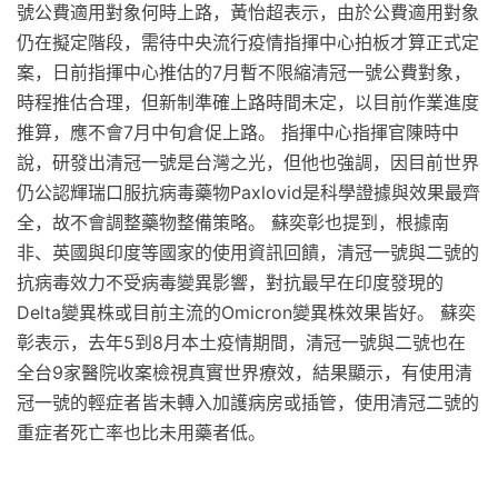
號公費適用對象何時上路，黃怡超表示，由於公費適用對象
仍在擬定階段，需待中央流行疫情指揮中心拍板才算正式定
案，日前指揮中心推估的7月暫不限縮清冠一號公費對象，
時程推估合理，但新制準確上路時間未定，以目前作業進度
推算，應不會7月中旬倉促上路。 指揮中心指揮官陳時中
說，研發出清冠一號是台灣之光，但他也強調，因目前世界
仍公認輝瑞口服抗病毒藥物Paxlovid是科學證據與效果最齊
全，故不會調整藥物整備策略。 蘇奕彰也提到，根據南
非、英國與印度等國家的使用資訊回饋，清冠一號與二號的
抗病毒效力不受病毒變異影響，對抗最早在印度發現的
Delta變異株或目前主流的Omicron變異株效果皆好。 蘇奕
彰表示，去年5到8月本土疫情期間，清冠一號與二號也在
全台9家醫院收案檢視真實世界療效，結果顯示，有使用清
冠一號的輕症者皆未轉入加護病房或插管，使用清冠二號的
重症者死亡率也比未用藥者低。