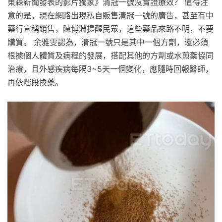
東森新聞發表的影片獨家》清冠一號沒實證療效？ 值得注
意的是，現在網路出現私自販售清冠一號的廣告，甚至有中
藥行宣稱銷售，陳博淵提醒民眾，這些藥品來路不明，不要
購買。 余雅雯認為，清冠一號只是其中一個方劑，還必須
根據個人體質及病程的發展，搭配其他的方劑或水煎藥協同
治療，且外感疾病每隔3~5天一個變化，應隨時回報醫師，
再依階段換藥。