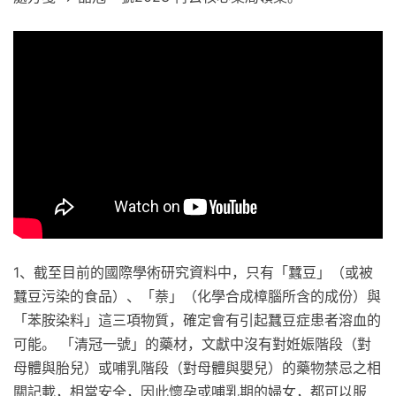
1、截至目前的國際學術研究資料中，只有「蠶豆」（或被
蠶豆污染的食品）、「萘」（化學合成樟腦所含的成份）與
「苯胺染料」這三項物質，確定會有引起蠶豆症患者溶血的
可能。 「清冠一號」的藥材，文獻中沒有對姙娠階段（對
母體與胎兒）或哺乳階段（對母體與嬰兒）的藥物禁忌之相
關記載，相當安全，因此懷孕或哺乳期的婦女，都可以服