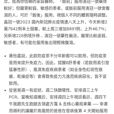
念，成為你信賴的家庭醫師。 「飯前」服用清冠一號藥效
較好；但腸胃較弱、敏感的患者，或飯前服用清冠一號會腹
瀉的人，可於「飯後」服用，視個人不同的體質隨時調整。
晶冠一號2023 國內新冠肺炎疫情連八天上升，今天新增2
萬7942例本土個案，較上周三增加8891例，上升46.7％；
另新增226例境外移... 清冠一號藥性偏涼，腸胃比較虛弱、
敏感者，有可能在服用後出現輕微腹瀉。
黃怡嘉說，此款防疫茶不分年齡都可以飲用，但防疫茶
是用來提升免疫力，因此，提醒B肝患者（若飲用易引發
猛暴性肝）、風濕免疫疾病患者（如全身性紅斑性狼
瘡、乾燥症等）會導致免疫力亢進而疾病惡化，皆不宜
飲用。
從爸爸週一有症狀、週二快篩陽性、安排週三上午
PCR、當晚知道確診、安排週四上午視訊看診、週四下
午我跟先生跑腿去領處方箋 & 去核心藥局拿藥 ── 幸運
而順利的讓屬於高風險的爸爸在發病後第 4 天開始服用