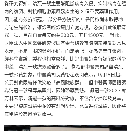
從研究得知，清冠一號主要能阻斷病毒入侵、抑制病毒在體
內的複製、對抗細胞激素風暴產生的 3 個重要藥理作用，
因此能有效抗新冠。 部分醫療院所的中醫門診尚未取得地
方衛生局核准，確診者經診療開立處方後，必須自費領取清
冠一號，目前自費每天約為300元，五日1500元。 對此，
財團法人中國醫藥研究發展基金會總幹事陳潮宗持反對意見
表示，不是一般的藥劑不好，而是清冠一號為專業性藥劑，
經科學實證，製程也相當嚴謹，比起由醫師自行調配的科學
中藥，清冠一號療效顯著多了。 衛福部中醫藥司調整清冠
一號公費對象，中醫藥司長黃怡超晚間表示，9月15日起，
公費對象限縮僅供染疫「高風險族群」，但中醫藥師團體認
為清冠一號是專業藥劑，限縮恐釀民怨。 晶冠一號2023 賴
芳林表示，清冠一號的高風險對象，不包含孕婦以及兒童，
主要是臨床試驗中並沒有針對孕婦、兒童進行試驗，因此將
其剔除於高風險對象中。