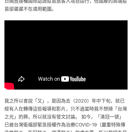
日開放接種國際認證疫苗旅客入境自由行，但國產的高端疫
苗卻遲遲不在適用範圍。
我之所以會說「又」，是因為去（2020）年中下旬，就已
經有人在轉傳這些報導和影片，只不過當時我不想掃「台灣
之光」的興，所以就沒有發文討論。 如今，「清冠一號」
已被台灣衛福部緊急授權作為治療COVID-19（嚴重特殊傳