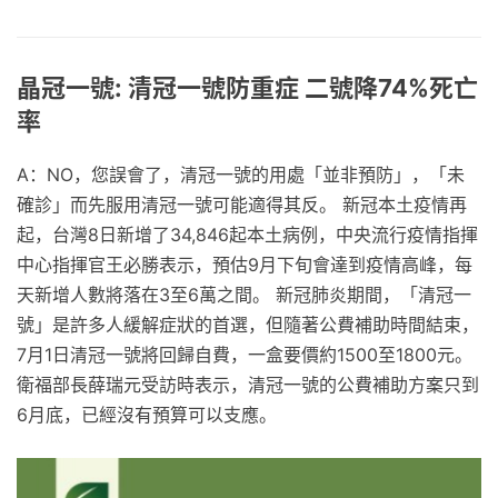
晶冠一號: 清冠一號防重症 二號降74%死亡
率
A：NO，您誤會了，清冠一號的用處「並非預防」，「未
確診」而先服用清冠一號可能適得其反。 新冠本土疫情再
起，台灣8日新增了34,846起本土病例，中央流行疫情指揮
中心指揮官王必勝表示，預估9月下旬會達到疫情高峰，每
天新增人數將落在3至6萬之間。 新冠肺炎期間，「清冠一
號」是許多人緩解症狀的首選，但隨著公費補助時間結束，
7月1日清冠一號將回歸自費，一盒要價約1500至1800元。
衛福部長薛瑞元受訪時表示，清冠一號的公費補助方案只到
6月底，已經沒有預算可以支應。