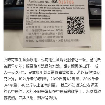
此時可煮生薑湯飲用，也可用生薑湯配服清冠一號，幫助改
善腸胃功能；服藥後可洗個熱水澡，讓身體微微出汗。 成
人一天吃4包，兒童服用劑量需依體重調整，若以每包10公
克計算，10公斤者1/4劑量；20公斤者1/2劑量；30公斤者
3/4劑量；40公斤以上正常劑量。 我是不知道這些老師輩
的老中醫們，還記不記得當初在中醫系的課堂上，怎麼樣教
育我們，四診八綱、辨證論治啦。