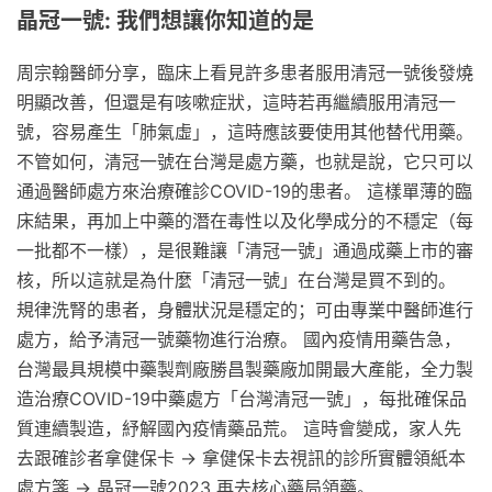
晶冠一號: 我們想讓你知道的是
周宗翰醫師分享，臨床上看見許多患者服用清冠一號後發燒
明顯改善，但還是有咳嗽症狀，這時若再繼續服用清冠一
號，容易產生「肺氣虛」，這時應該要使用其他替代用藥。
不管如何，清冠一號在台灣是處方藥，也就是說，它只可以
通過醫師處方來治療確診COVID-19的患者。 這樣單薄的臨
床結果，再加上中藥的潛在毒性以及化學成分的不穩定（每
一批都不一樣），是很難讓「清冠一號」通過成藥上市的審
核，所以這就是為什麼「清冠一號」在台灣是買不到的。
規律洗腎的患者，身體狀況是穩定的；可由專業中醫師進行
處方，給予清冠一號藥物進行治療。 國內疫情用藥告急，
台灣最具規模中藥製劑廠勝昌製藥廠加開最大產能，全力製
造治療COVID-19中藥處方「台灣清冠一號」，每批確保品
質連續製造，紓解國內疫情藥品荒。 這時會變成，家人先
去跟確診者拿健保卡 → 拿健保卡去視訊的診所實體領紙本
處方箋 → 晶冠一號2023 再去核心藥局領藥。