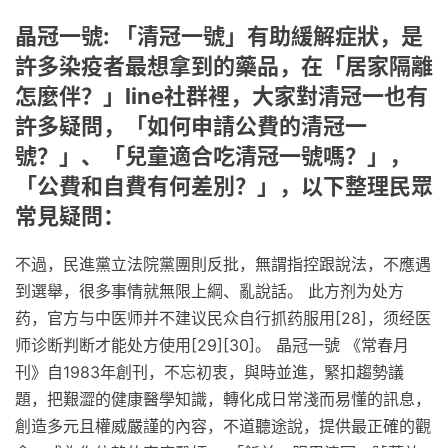
晶冠一號: 「清冠一號」有助緩解症狀，是
許多染疫者最想拿到的藥品，在「居家隔離
怎麼伴？」line社群裡，大家對清冠一也有
許多疑問，「如何申請公費的清冠一
號？」、「兒童適合吃清冠一號嗎？」，
「公費和自費有何差別？」，以下整理民眾
常見疑問：
不過，民進黨立法院黨團則反批，無謂指控跟說法，不應遇
到選舉，很多事情就無限上綱、亂說話。 此方剂为处方
药，官方与中医师并不建议民众自行抓药服用[28]，须经医
师诊断判断才能处方使用[29][30]。 晶冠一號 《常春月
刊》自1983年創刊，不忘初衷，與時並進，緊扣趨勢議
題，把艱澀的健康醫學知識，轉化成日常淺而易懂的訊息，
創造多元且權威嚴謹的內容，不道聽途說，提供最正確的觀