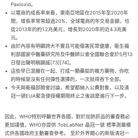
Paxlovid。
以電商的成長率來看，東南亞地區在2015年至2020年
間，增長率常常超過20%，全球電商的年交易金額，也
從2013年的約1.2兆美元，增長到2020年的近4.3兆美
元。
由於內容有明顯誇大不實且可能傷害民眾健康，衛生福
利部國家中醫藥研究所及中醫師公會全國聯合會於5月13
日發出聲明稿闢謠[73][74]。
這些早已混雜在一起、打成一顆藥錠的複方藥物，你吃
的時候是沒有任何彈性選擇的，一次就得吞下全部。
今天與衛福部開會討論，希望都納入公費對象，以及清
冠一號EUA緊急使授權期限終止之後該麼進行下一步。
因此，WHO特別呼籲世界各國，對於加熱菸品的審查務必
更加謹慎，WHO亦提供 TobLabNet 晶冠一號 標準測量模
式供各國政府主動審查參考。 至於外界關心的新版清冠一