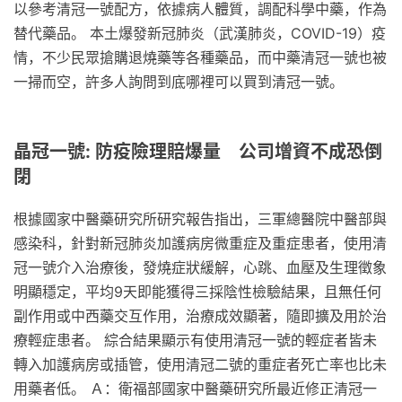
以參考清冠一號配方，依據病人體質，調配科學中藥，作為
替代藥品。 本土爆發新冠肺炎（武漢肺炎，COVID-19）疫
情，不少民眾搶購退燒藥等各種藥品，而中藥清冠一號也被
一掃而空，許多人詢問到底哪裡可以買到清冠一號。
晶冠一號: 防疫險理賠爆量 公司增資不成恐倒
閉
根據國家中醫藥研究所研究報告指出，三軍總醫院中醫部與
感染科，針對新冠肺炎加護病房微重症及重症患者，使用清
冠一號介入治療後，發燒症狀緩解，心跳、血壓及生理徵象
明顯穩定，平均9天即能獲得三採陰性檢驗結果，且無任何
副作用或中西藥交互作用，治療成效顯著，隨即擴及用於治
療輕症患者。 綜合結果顯示有使用清冠一號的輕症者皆未
轉入加護病房或插管，使用清冠二號的重症者死亡率也比未
用藥者低。 Ａ：衛福部國家中醫藥研究所最近修正清冠一