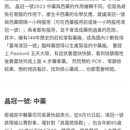
用。 晶冠一號2023 中藥與西藥的作用機轉不同，但是為避
免在胃酸的作用下，產生中西藥的化學反應，建議清冠一號
與西藥間隔一小時服用（可在西藥服用前或後一小時服用清
冠一號）；兩者都有服用，並不會造成藥劑過量的危險。
其中，擁有149年歷史的莊松榮製藥廠，成為國內少數取得
「臺灣清冠一號」臨時藥證得以生產製造的中藥廠。 要趕
上 Paxlovid 五天大限，有症狀要盡快快篩，看到快篩陽性
後要盡快完成上面 4 步驟拿藥。 然而預約 PCR 、等篩檢
結果、預約視訊看診、找到核心藥局……也都需要時間。
晶冠一號: 中藥
衛福部中醫藥司司長黃怡超表示，從9月15日起，清冠一號
將限縮公費對象，僅針對「高風險族群」，包含年齡65歲