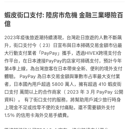
蝦皮街口支付: 陸房市危機 金融三業曝險百
億
2023年疫後旅遊潮持續湧現，台灣赴日旅遊的人數不斷飆
升，街口支付今（ 23）日宣布與日本掃碼交易金額市佔最
大行動支付業者「PayPay」攜手，透過HIVEX跨境支付合
作平台，在日本連接PayPay的店家可掃碼支付，預計今年
第4季上線，為台灣旅客在日本帶來全新、便利的境外支付
體驗。 PayPay 為日本交易金額與筆數市占率最大支付業
者，日本國內用戶超過 5800 萬人，擁有超過 410 蝦皮街
口支付 萬間以上的合作商家（ 2023 年 3 月 PayPay 公開
資料）。 有了街口支付的服務，將幫助用戶減少旅行時身
上現金不足或找零不便的支付痛點，還不需要額外支付
1.5％ 的信用卡海外交易手續費。