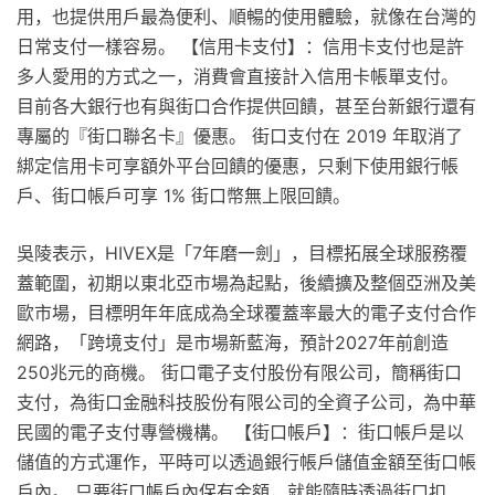
用，也提供用戶最為便利、順暢的使用體驗，就像在台灣的
日常支付一樣容易。 【信用卡支付】：信用卡支付也是許
多人愛用的方式之一，消費會直接計入信用卡帳單支付。
目前各大銀行也有與街口合作提供回饋，甚至台新銀行還有
專屬的『街口聯名卡』優惠。 街口支付在 2019 年取消了
綁定信用卡可享額外平台回饋的優惠，只剩下使用銀行帳
戶、街口帳戶可享 1% 街口幣無上限回饋。
吳陵表示，HIVEX是「7年磨一劍」，目標拓展全球服務覆
蓋範圍，初期以東北亞市場為起點，後續擴及整個亞洲及美
歐市場，目標明年年底成為全球覆蓋率最大的電子支付合作
網路，「跨境支付」是市場新藍海，預計2027年前創造
250兆元的商機。 街口電子支付股份有限公司，簡稱街口
支付，為街口金融科技股份有限公司的全資子公司，為中華
民國的電子支付專營機構。 【街口帳戶】：街口帳戶是以
儲值的方式運作，平時可以透過銀行帳戶儲值金額至街口帳
戶內。 只要街口帳戶內保有金額，就能隨時透過街口扣