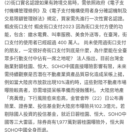
(2)街口實名認證如果有跨境交易時，需依照政府《電子支
付機構管理條例》及《電子支付機構使用者身分確認機制及
交易限額管理辦法》規定，買家需先進行一次性實名認證。
蝦皮街口支付 蝦皮街口支付2023 因為街口支付方便的功
能，包含：繳水電費、叫車服務、美食外送等，在臺灣，街
口支付的使用者已經超過 400 萬人。 尚未使用過街口支付
的朋友，一定很好奇街口支付到底是什麼，為什麼能在全臺
眾多行動支付中佔有一席之地呢？ 法人指出，目前台灣金
融業對碧桂園、恒大、SOHO中國直接曝險影響有限，未來
需持續觀察是否潛在不動產業資產品質惡化造成呆帳上揚，
例如當大陸房市放款出現10%違約時，這些對陸不動產市場
曝險較高者，恐需增提呆帳準備而侵蝕獲利。 大陸房地產
「亮黃燈」下行風險愈來愈高，金管會昨（22）日公布壽
險業、證券業、投信基金對大陸房市曝險共102.3億元，若
剔除國人投資的投信基金，就近日碧桂園、恒大、SOHO中
國等三大雷區，除券商有1,977萬對碧桂園曝險外，恒大與
SOHO中國全身而退。