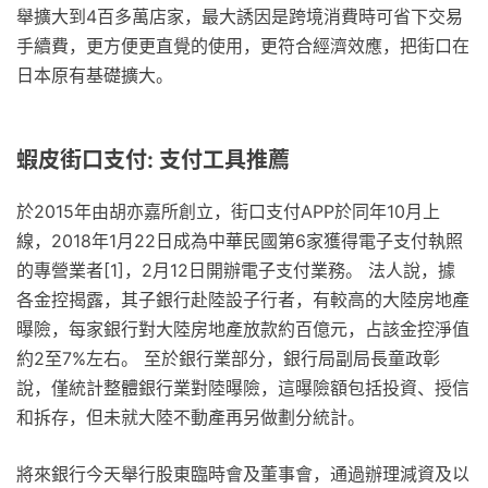
舉擴大到4百多萬店家，最大誘因是跨境消費時可省下交易
手續費，更方便更直覺的使用，更符合經濟效應，把街口在
日本原有基礎擴大。
蝦皮街口支付: 支付工具推薦
於2015年由胡亦嘉所創立，街口支付APP於同年10月上
線，2018年1月22日成為中華民國第6家獲得電子支付執照
的專營業者[1]，2月12日開辦電子支付業務。 法人說，據
各金控揭露，其子銀行赴陸設子行者，有較高的大陸房地產
曝險，每家銀行對大陸房地產放款約百億元，占該金控淨值
約2至7%左右。 至於銀行業部分，銀行局副局長童政彰
說，僅統計整體銀行業對陸曝險，這曝險額包括投資、授信
和拆存，但未就大陸不動產再另做劃分統計。
將來銀行今天舉行股東臨時會及董事會，通過辦理減資及以