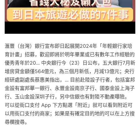
滙豐（台灣）銀行宣布即日起展開2024年「年輕銀行家培
育計畫」招募，歡迎即將於明年畢業或已有數年工作經驗的
優秀青年於20... 中央銀行今（23）日公布，五大銀行7月新
增房貸金額僅564億元，為三個月新低，月減13億元；央行
經研處副處長蔡惠美指出，... 目前赴陸設子行者，包括富邦
金設有富邦華一銀行、永豐金設南京子行、國泰金設上海子
行、玉山金設深圳子行，另中信銀也有對陸不動產曝險。
可以從街口支付 App 下方點選「附近」就可以看到附近可
以用街口支付的商家；如果是有確定目的地的可以在上方搜
尋欄搜尋。