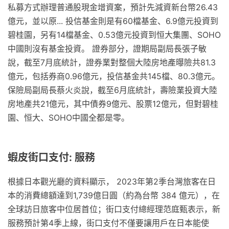
私募方式辦理普通股現金增資案，預計先減資新台幣26.43
億元，並以原... 投信基金則是有60檔基金、6.9億元投資到
碧桂園，另有14檔基金、0.53億元投資到恒大集團、SOHO
中國則沒有基金投資。 證券部分，證期局副局長張子敏
說，截至7月底統計，證券業對整個大陸房地產曝險共81.3
億元，包括券商0.96億元，投信基金共145檔、80.3億元。
保險局副局長蔡火炎說，截至6月底統計，壽險業投資大陸
房地產共21億元，其中債券9億元、股票12億元，但對碧桂
園、恒大、SOHO中國全都是零。
蝦皮街口支付: 服務
根據日本觀光廳的資料顯示， 2023年第2季台灣旅客在日
本的消費總額達到1,739億日圓（約為台幣 384 億元），在
全球訪日旅客中位居首位；街口支付總經理范庭甄表示，新
服務預計第4季上線，街口支付不僅要讓用戶在日本能使