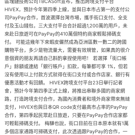
區塊鏈技術公司TBCASoft宣布，推出跨境支付平台
HIVEX，預計今年第四季上線，並與日本市占第一的支付公
司PayPay合作，首波選擇台灣市場，攜手街口支付、全支
付及玉山錢包，三大支付平台合計超過1,200萬的用戶，未
來赴日旅遊可在PayPay的410萬個特約商家輕鬆掃碼支
付。 可能這幾年下來蝦皮儼然成為亞洲區數一數二的跨國
購物平台，多少是物流量大，需要有效規管，如果真的很介
意個資的朋友再請自己斟酌拿捏使用吧！ 若選擇「街口帳
戶」餘額或連結「銀行賬戶」扣款，每筆都可享 1%，但若
沒有使用以上付款方式就得在街口支付或合作店家、銀行有
優惠活動才有回饋。 HIVEX跨境支付平台23日舉行記者
會，預計今年第四季正式上線，將推出串聯多國的商家網
路，打造跨境支付合作，為國內消費者和境外商家帶來無縫
支付，HIVEX也與日本QR code支付最高市占率的PayPay
合作，第四季起民眾赴日旅遊，只要在PayPay合作店家都
可輕鬆掃碼支付。 梅驊也說，街口目前在日本原本就有1萬
多個店家通路可掃碼支付，此次透過跟PayPay的合作，一