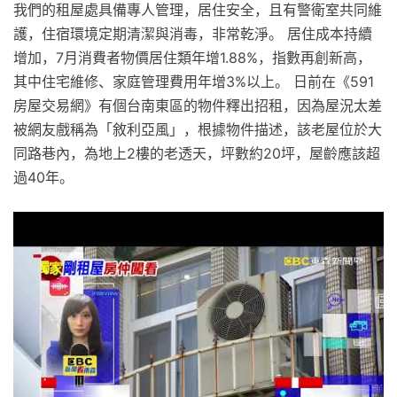
我們的租屋處具備專人管理，居住安全，且有警衛室共同維
護，住宿環境定期清潔與消毒，非常乾淨。 居住成本持續
增加，7月消費者物價居住類年增1.88%，指數再創新高，
其中住宅維修、家庭管理費用年增3%以上。 日前在《591
房屋交易網》有個台南東區的物件釋出招租，因為屋況太差
被網友戲稱為「敘利亞風」，根據物件描述，該老屋位於大
同路巷內，為地上2樓的老透天，坪數約20坪，屋齡應該超
過40年。