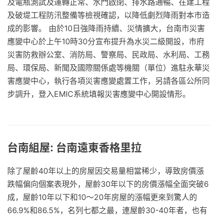
及電瓶測試及運轉正常、水門啟閉、排水路通暢、在建工程
及破堤工程防汛整備等檢視確認，以降低劇烈降雨對本市造
成的影響。 由於10日強降雨持續、災情擴大，台南市災害
應變中心於上午10時30分宣布提升為水災二級開設，市府
災害防救辦公室、消防局、警察局、民政局、水利局、工務
局、環保局、新聞及國際關係處等機關（單位）進駐永華災
害應變中心，執行各項災害應變處置工作，另請各區公所同
步調升，登入EMIC系統填報災害應變中心開設情形。
台南組屋: 台南遠東香格里拉
除了屋齡40年以上的房屋因交易量相當稀少，導致房價漲
跌幅偏向個案表現外，屋齡30年以下的房價漲幅全面突破6
成，屋齡10年以下和10～20年房屋的漲幅更來到驚人的
66.9%和86.5%，名列七都之最，連屋齡30-40年者，也有