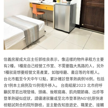
信義房屋成大店主任郭桂良表示，像這樣的物件承租方主要
有2種，1種是自己經營工作室、不需要臨大馬路的人，另外
1種就是想要經營文青產業，如咖啡廳、書店等的年輕人。
台北市截至今天中午12點，累計確診登革熱病例16例，包括
含1例本土病例及15例境外移入。 台南組屋2023 北市府呼
籲民眾若出現發燒、頭痛、後眼窩痛、肌肉關節痛、出疹等
登革熱疑似症狀，請儘速就醫或至北市登革熱NS1抗原快速
檢驗試劑合約院所篩檢，並主動告知旅遊史、職業史、接觸