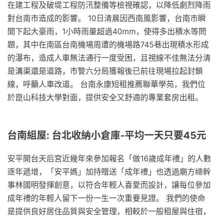
在建工程及破堤工程防汛整備等檢視確認，以降低劇烈降雨
對台南市造成的影響。 10日清晨因西南風影響，台南市瞬
間下起大豪雨，1小時雨量超過40mm，使得多出積水等問
題，其中在南區台南機場周遭的機場路745巷出現積水形成
的瀑布，造成人車無法通行一度受困，且視線不佳無法分清
是溝渠還是道路，市警六分局獲報後已前往現場拉起封鎖
線，呼籲人車改道。 台南永康短租推薦聯華學苑，我們位
於崑山科技大學對面，提供安全又舒適的專業套房出租。
台南組屋: 台北收納小倉庫-平均一天只要45元
安平開台天后宮近幾年來參加報名「做16歲成年禮」的人數
逐年遞增，「安平媽」加持贈送「成年禮」也透過廟方總幹
事林國明發揮創意，以符合年輕人喜愛而設計，讓每位參加
成年禮的年輕人留下一份一生一次重要見證。 我們的使命
是提供良好居住品質與安全管理，相較於一般租屋與住宿，