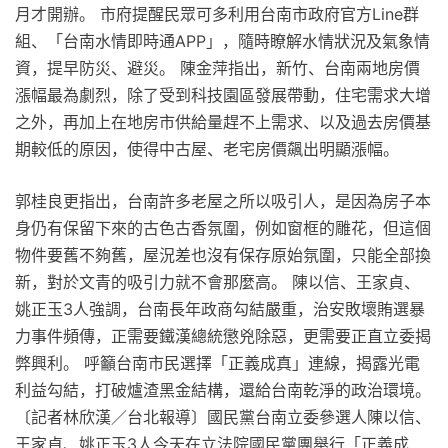
月才開辦。 市府提醒民眾可多利用台南市政府官方Line群
組、「台南水情即時通APP」，隨時瞭解水情狀況及氣象情
資，提早防災、避災。 陳金萍指出，新竹、台南兩地房價
漲幅最為劇烈，除了受到科技園區發展帶動，住宅需求大增
之外，再加上在地房市供給量趕不上需求、以及過去房價基
期較低的原因，使得中古屋、老宅房價飆出明顯漲幅。
郭桂良更指出，台南許多老屋之所以吸引人，是因為房子本
身仍有保留下來的古色古香氛圍，例如窗框的雕花，但這個
物件要舊不夠舊，屋況差也沒有保存原始氛圍，只能全部換
新，對於文青的吸引力就不會那麼高。 陳以信、王家貞、
姚正玉3人強調，台南長年政商勾結嚴重，治安敗壞賄選暴
力事件頻傳，正需要鐵漢總統懲兇除惡，更需要正直立委揭
弊興利。 呼籲台南市民選擇「正義成真」連線，揭露光電
利益勾結，打破爐渣黑金結構，還給台南乾淨的政治環境。
〔記者林欣漢／台北報導〕國民黨台南立委參選人陳以信、
王家貞、姚正玉3人今天在立法院國民黨團舉行「正義成