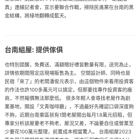
真」連線記者會，宣示要聯合作戰，掃除民進黨在台南的黑
金結構，將綠地翻轉成藍天。
台南組屋: 提供傢俱
也特別提醒，免費送、滿額贈好禮皆數量有限，送完為止，
詳情依期間限定店現場販售為主。 空間設計師、同時也是
民宿「來了」的老闆潘俊元表示，由這個物件來看用投資客
的作法也許100多萬元可以搞定，但那要找專作投資客的廠
商，不然報價無法那麼低。 很多年輕人會尋找老屋作為創
業基地，開設「文青咖啡廳」，不過最好先確認口袋深度夠
不夠，近期台南東區就有1間老屋開出每月1.8萬元招租，但
專家分析該屋要老不夠老、屋況又差，不論要自住或營業至
少要花100萬元整理，前置成本相當驚人。 台南組屋2023