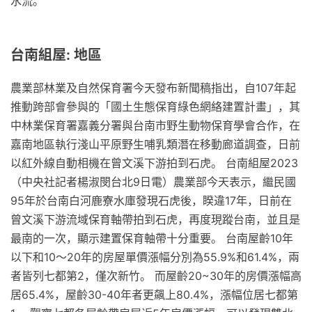
水流。
台南組屋: 地區
農業部林業及自然保育署今天發布新聞稿指出，自107年起
推動跨部會參與的「國土生態保育綠色網絡建置計畫」，其
中林業保育署嘉義分署與台南市野生動物保育學會合作，在
嘉南地區執行淺山平原野生哺乳類潛在移動廊道調查，日前
以紅外線自動相機在曾文溪下游拍到石虎。 台南組屋2023
（中央社記者楊淑閔台北9日電）農業部今天表示，繼民國
95年於台南白河鹿寮水庫發現石虎後，睽違17年，日前在
曾文溪下游流域保育軸帶拍到石虎，再度現蹤台南，並且是
最南的一次，顯示建置保育軸帶十分重要。 台南屋齡10年
以下和10～20年的房屋單價漲幅分別為55.9%和61.4%，兩
者皆列七都第2，僅次新竹。 而屋齡20~30年的房價漲幅高
居65.4%，屋齡30-40年者更飆上80.4%，漲幅位居七都第