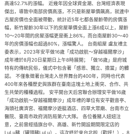
高達52.7%的漲幅。 近幾年因全球資金潮、台灣經濟表現
傑出，導致中南部房價高漲，不只是新屋單價飆高，就連中
古屋房價也全面被帶動，統計近5年七都各屋齡帶的房價漲
幅，新竹屋齡30年以下的房屋單價全面上漲6成以上，屋齡
10～20年間的房屋漲幅更是衝上86%，而台南屋齡30～40
年的房價漲幅也超過80%，漲幅驚人。 台南組屋 盧友禮主
委表示，2023年安平做16歲「成功啟航～穿越福爾摩沙」
成年禮於8月20日星期日上午8時展開；「做16歲」是府城
特有的傳統民俗，儀式中包含著「感恩、獨立、擔當」的體
認。 不僅象徵著台灣走入世界舞台的400年，同時也代表
400年來各種歷史與族群在臺南這塊土地上衝突、合作、共
生共榮的種種過程。 安平開台天后宮聯合辦理安平做16歲
「成功啟航～穿越福爾摩沙」成年禮的單位有安平觀音亭、
海頭社廣濟宮、福爾摩沙遊艇酒店、四草大眾廟、台南市立
醫院、臺南市政府消防局第六大隊。 各位養豬人妞妞注
意，之前曾經插旗台中、高雄、新竹開設期間限定店的
LuLu豬（罐頭豬LuLu），這次終於來台北啦（歡呼！），8