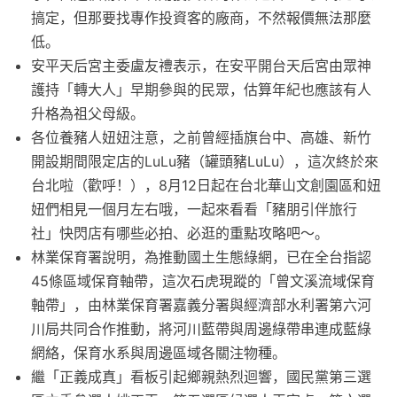
搞定，但那要找專作投資客的廠商，不然報價無法那麼
低。
安平天后宮主委盧友禮表示，在安平開台天后宮由眾神
護持「轉大人」早期參與的民眾，估算年紀也應該有人
升格為祖父母級。
各位養豬人妞妞注意，之前曾經插旗台中、高雄、新竹
開設期間限定店的LuLu豬（罐頭豬LuLu），這次終於來
台北啦（歡呼！），8月12日起在台北華山文創園區和妞
妞們相見一個月左右哦，一起來看看「豬朋引伴旅行
社」快閃店有哪些必拍、必逛的重點攻略吧～。
林業保育署說明，為推動國土生態綠網，已在全台指認
45條區域保育軸帶，這次石虎現蹤的「曾文溪流域保育
軸帶」，由林業保育署嘉義分署與經濟部水利署第六河
川局共同合作推動，將河川藍帶與周邊綠帶串連成藍綠
網絡，保育水系與周邊區域各關注物種。
繼「正義成真」看板引起鄉親熱烈迴響，國民黨第三選