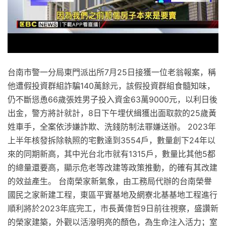
台南市警一分局東門派出所7月25日接獲一位老翁報案，稱
他遭假投資群組詐騙140萬餘元，該假投資群組食髓知味，
仍不斷慫恿66歲張姓男子投入資金63萬9000元，以利日後
出金，警方將計就計，8日下午埋伏緝獲出面取款的25歲黃
姓車手，全案依涉嫌詐欺、洗錢防制法罪嫌送辦。 2023年
上半年核發拆除執照的宅數達到3554戶，數量創下24年以
來的同期新高，其中光台北市就有1315戶，數量比其他5都
的總量還要高，顯示危老等改建等政策推動，的確有其改建
的效益產生。 台南榮家新氣象，由工務局代辦的台南榮譽
國民之家新建工程，東區平實基地及網寮北基基地工程進行
順利將於2023年底完工，市長黃偉哲9日前往視察，盛讚新
的榮家建築，外觀以活潑明亮的顏色，為生命注入活力；室