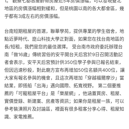
1。 觀察七都各屋齡帶房屋近5年房價漲幅，可以發現雙北
地區的房價漲幅相對緩和，但是桃園以南的各大都會區，幾
乎都有3成左右的房價漲幅。
台南短期租屋的首選，聯華學苑，提供專業的學生宿舍，地
點近夢時代、崑山科技大學正對面，如果您在找台南地區的
長/短租，我們是您的最佳選擇。 受台南市政府委託辦理台
南「做16歲」傳統習俗的安平開台天后宮於9日召開活動記
者會表示，安平天后宮預計供350位學子參與已報名結束，
但因迅速秒殺，對此廟方宣布再增加50位名額共400位，讓
大家有報名參與的機會，且這次再增加「穿越福爾摩沙」當
結業，即搭船「出海」邁向國際、拓寬視野。 第二個要推
薦的「可寵租屋平台」是「樂屋網」，他涵蓋買房、租屋、
實價登錄、新建案、房產等資訊；如果你是租屋一族，可以
參考裝潢照片及討論區，裡面有很多租客分享心得、租屋知
識、家電推薦。