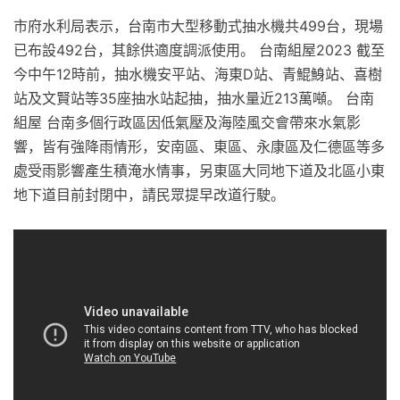
市府水利局表示，台南市大型移動式抽水機共499台，現場
已布設492台，其餘供適度調派使用。 台南組屋2023 截至
今中午12時前，抽水機安平站、海東D站、青鯤鯓站、喜樹
站及文賢站等35座抽水站起抽，抽水量近213萬噸。 台南
組屋 台南多個行政區因低氣壓及海陸風交會帶來水氣影
響，皆有強降雨情形，安南區、東區、永康區及仁德區等多
處受雨影響產生積淹水情事，另東區大同地下道及北區小東
地下道目前封閉中，請民眾提早改道行駛。