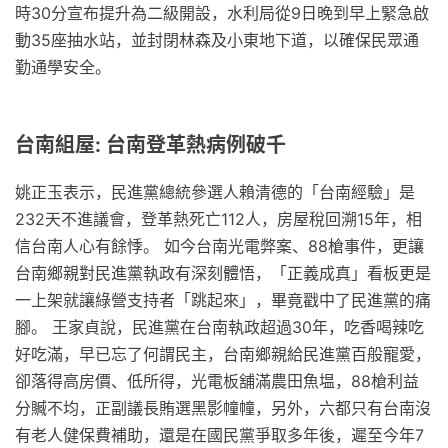
時30分宣布提升為二級開設，水利局從9日晚到早上緊急啟
動35座抽水站，並封閉林森及小東地下道，以確保民眾通
勤通學安全。
台南組屋: 台南登革熱病例破千
姚正玉表示，民進黨總統參選人賴清德的「台南經驗」是
232天不進議會，登革熱死亡112人，房屋稅回溯15年，相
信台南人心有餘悸。 如今台南光電弊案、88槍事件，更讓
台南鄉親對民進黨執政有深刻體悟，「正義成真」看板更是
一上架就讓綠營支持者「跳起來」，畢竟戳中了民進黨的痛
腳。 王家貞說，民進黨在台南執政超過30年，吃香喝辣吃
好吃滿，早已忘了何謂民主，台南鄉親給民進黨百般寵愛，
卻落得高房價、低所得，光電板舖滿農田魚塭，88槍利益
分贓不均，正副議長賄選黑影幢幢，另外，六都只有台南沒
有老人健保費補助，還是在國民黨爭取多年後，遲至今年7