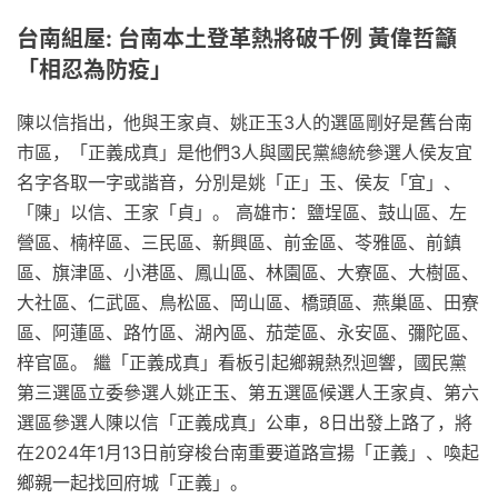
台南組屋: 台南本土登革熱將破千例 黃偉哲籲
「相忍為防疫」
陳以信指出，他與王家貞、姚正玉3人的選區剛好是舊台南
市區，「正義成真」是他們3人與國民黨總統參選人侯友宜
名字各取一字或諧音，分別是姚「正」玉、侯友「宜」、
「陳」以信、王家「貞」。 高雄市：鹽埕區、鼓山區、左
營區、楠梓區、三民區、新興區、前金區、苓雅區、前鎮
區、旗津區、小港區、鳳山區、林園區、大寮區、大樹區、
大社區、仁武區、鳥松區、岡山區、橋頭區、燕巢區、田寮
區、阿蓮區、路竹區、湖內區、茄萣區、永安區、彌陀區、
梓官區。 繼「正義成真」看板引起鄉親熱烈迴響，國民黨
第三選區立委參選人姚正玉、第五選區候選人王家貞、第六
選區參選人陳以信「正義成真」公車，8日出發上路了，將
在2024年1月13日前穿梭台南重要道路宣揚「正義」、喚起
鄉親一起找回府城「正義」。