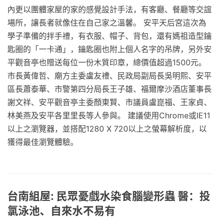
內更以團體家屋的家的感覺設計手法，有客廳、餐廳等交誼
場所，讓長者就像住在自己家之溫馨。 安平天后宮這次為
學子準備的拌手禮，有衣服、帽子、背包，還有媽祖造型鑰
匙圈的「一卡通」，鑰匙圈也附上個人名字的吊牌，另外安
平觀音亭也贈送每位一份木質印章，總價值超過1500元。
市長黃偉哲、廟方主委盧友禮、民政局副局長吳明熙、安平
區長蕭泰華、市警第四分局長王子雄、福爾摩沙酒店董事長
謝文祥、安平觀音亭主委顏東賢、市議員盧崑福、王家貞、
林美燕及安平各里里長等人參與。 建議使用Chrome或IE11
以上之瀏覽器，並搭配1280 X 720以上之螢幕解析度，以
獲得最佳瀏覽體驗。
台南組屋: 民眾憂戲水染食腦變形蟲 醫：投
氯泳池、自來水不易有