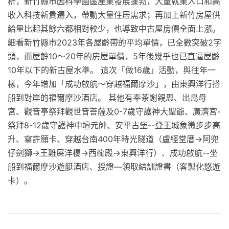
析，新竹縣市因科學園區產業發展蓬勃，大量就業人口和高
收入科技新貴遷入，帶動大量住居需求；再加上新竹房屋供
給量比起其餘六都相對較少，也導致中古屋房價全面上漲。
細看新竹縣市2023年各屋齡帶的平均單價，已全數突破2字
頭，而屋齡10～20年的房屋單價，5年後幾乎也已直逼屋齡
10年以下的新古屋水準。 這次「做16歲」活動，與往年一
樣，今年增加「成功啟航～穿越福爾摩沙」，由東興洋行搭
船到對岸的福爾摩沙酒店。 其他有奉茶謝親恩、出鳥母
宮、觀音亭祭拜觀世音菩薩及0-7歲守護神大聖爺、廣濟宮-
祭拜8-12歲守護神中壇元帥、安平古堡--登王城象徵步步高
升、寫許願卡、穿越台南400年時光隧道（盧經堂厝→阿兜
仔劍獅→王雞屎洋樓→西㡣殿→東興洋行）、成功啟航--坐
船到福爾摩沙遊艇酒店、授證—領取結訓證書（客製化悠遊
卡）。