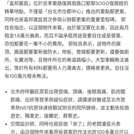
「富邦藝庭」位於忠孝東路復興南路口緊鄰SOGO復興館的
精華地點，不僅是「台北市住都中心」推出的重點都更案，
同時也是富邦建設首次參與公辦都更案的重要里程碑。 郭
桂良指出，以這個物件來看，由於屋況實在太差，因此每月
租金1.8萬元偏高，而且不論承租用途是要自住或是營業，
恐怕都要花一筆不小的費用。 郭桂良表示，該物件的屋
頂、牆面都要重新做防水，地板、管線都要更新，還要做廁
所、化糞池等，且物件所在的巷道路幅小，大型車輛無法進
出，等於所有材料都要用人力運進去，價格會更高，自住沒
有100萬元根本無法。
北市府呼籲民眾若出現發燒、頭痛、後眼窩痛、肌肉關
節痛、出疹等登革熱疑似症狀，請儘速就醫或至北市登
革熱NS1抗原快速檢驗試劑合約院所篩檢，並主動告知旅
遊史、職業史、接觸史、群聚史。
空間設計師、同時也是民宿「來了」的老闆潘俊元表
示，由這個物件來看用投資客的作法也許100多萬元可以