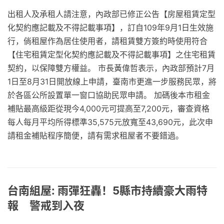
出租人及承租人請注意，內政部已修正公告【房屋租賃定型
化契約應記載及不得記載事項】，訂自109年9月1日生效施
行，倘租屋作為居住使用者，請租賃雙方簽約時使用符合
【住宅租賃定型化契約應記載及不得記載事項】之住宅租賃
契約，以保障雙方權益。 市長黃偉哲表示，內政部預計7月
1日至8月31日開放線上申請，臺南市更進一步服務民眾，將
於各區公所設置單一窗口協助民眾申請。 加碼後本市租金
補貼最高級距從現今4,000元可提高至7,200元，審查資格
每人每月平均所得標準35,575元放寬至43,690元，此次申
請租金補貼程序簡便，請有需求租屋者不要錯過。
台南組屋: 雨彈狂轟！5縣市持續豪大雨特
報 警戒到入夜