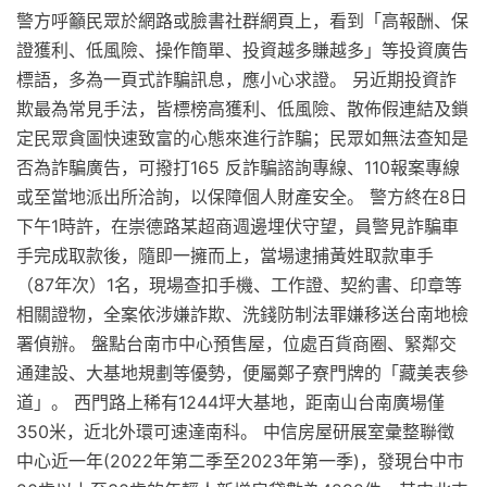
警方呼籲民眾於網路或臉書社群網頁上，看到「高報酬、保
證獲利、低風險、操作簡單、投資越多賺越多」等投資廣告
標語，多為一頁式詐騙訊息，應小心求證。 另近期投資詐
欺最為常見手法，皆標榜高獲利、低風險、散佈假連結及鎖
定民眾貪圖快速致富的心態來進行詐騙；民眾如無法查知是
否為詐騙廣告，可撥打165 反詐騙諮詢專線、110報案專線
或至當地派出所洽詢，以保障個人財產安全。 警方終在8日
下午1時許，在崇德路某超商週邊埋伏守望，員警見詐騙車
手完成取款後，隨即一擁而上，當場逮捕黃姓取款車手
（87年次）1名，現場查扣手機、工作證、契約書、印章等
相關證物，全案依涉嫌詐欺、洗錢防制法罪嫌移送台南地檢
署偵辦。 盤點台南市中心預售屋，位處百貨商圈、緊鄰交
通建設、大基地規劃等優勢，便屬鄭子寮門牌的「藏美表參
道」。 西門路上稀有1244坪大基地，距南山台南廣場僅
350米，近北外環可速達南科。 中信房屋研展室彙整聯徵
中心近一年(2022年第二季至2023年第一季)，發現台中市