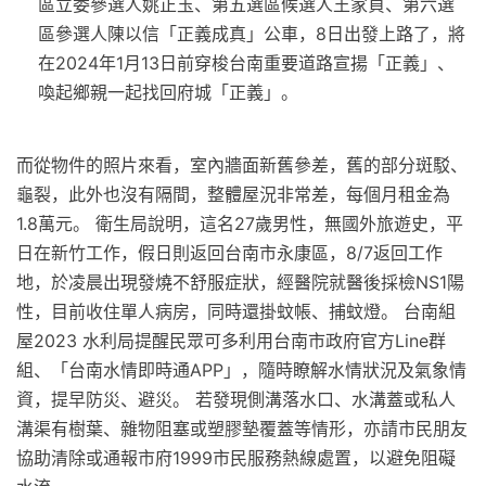
區立委參選人姚正玉、第五選區候選人王家貞、第六選
區參選人陳以信「正義成真」公車，8日出發上路了，將
在2024年1月13日前穿梭台南重要道路宣揚「正義」、
喚起鄉親一起找回府城「正義」。
而從物件的照片來看，室內牆面新舊參差，舊的部分斑駁、
龜裂，此外也沒有隔間，整體屋況非常差，每個月租金為
1.8萬元。 衛生局說明，這名27歲男性，無國外旅遊史，平
日在新竹工作，假日則返回台南市永康區，8/7返回工作
地，於凌晨出現發燒不舒服症狀，經醫院就醫後採檢NS1陽
性，目前收住單人病房，同時還掛蚊帳、捕蚊燈。 台南組
屋2023 水利局提醒民眾可多利用台南市政府官方Line群
組、「台南水情即時通APP」，隨時瞭解水情狀況及氣象情
資，提早防災、避災。 若發現側溝落水口、水溝蓋或私人
溝渠有樹葉、雜物阻塞或塑膠墊覆蓋等情形，亦請市民朋友
協助清除或通報市府1999市民服務熱線處置，以避免阻礙