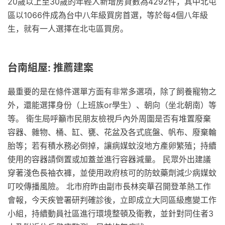
20歲以上至30歲的年輕人新增房貸數為4292件，其中北屯
區以1066件成為台中八年級買房首選，等於每4個八年級
生，就有一人選擇在北屯區買房。
台南組屋: 推薦建案
最重要的是在條件選單方面有非常多選項，除了飼養寵物之
外，還能選擇身份（上班族or學生）、朝向（坐北朝南）等
等。 衛生局呼籲市民朋友檢視戶內外周圍是否有堆置廢棄
容器、雜物、桶、缸、甕、花盆及各式底盤、帆布、廢棄輪
胎等；若有積水務必倒掉，讓病媒蚊沒地方產卵繁殖；持續
使用的容器請倒置或加蓋並進行容器減量。 民眾外出建議
穿著淺色長袖衣褲，並使用政府核可的防蚊藥劑減少病媒蚊
叮咬傳播風險。 北市府昨由副市長林奕華召開登革熱工作
會報，今天疾管署研判確診後，立即成立大同區級應變工作
小組，持續動員社區進行環境整頓及衛教，並針對同住者3