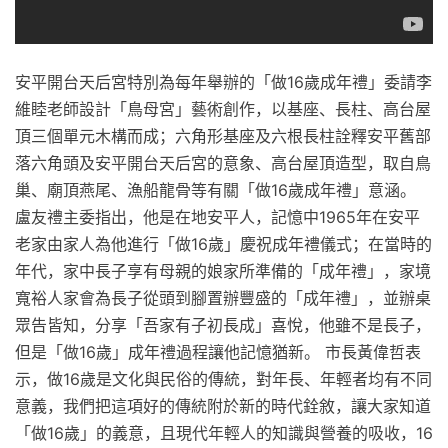
安平開台天后宮特別為每年舉辦的「做16歲成年禮」委請李
維睦老師設計「鳥母宮」藝術創作，以基座、長柱、高台屋
頂三個單元木構而成；六角形基座及六根長柱詮釋安平舊部
落六角頭及安平開台天后宮的意象、高台屋頂造型，取自鳥
巢、廟頂燕尾、漁船龍骨等有關「做16歲成年禮」意涵。
盧友禮主委指出，他是在地安平人，記憶中1965年在安平
老家由家人為他進行「做16歲」慶祝成年禮儀式；在當時的
年代，家中長子享有母親的娘家所準備的「成年禮」，家境
寬裕人家會為長子從頭到腳置辦豐盛的「成年禮」，並辦桌
眾告皆知，分享「吾家有子初長成」喜悅，他雖不是長子，
但是「做16歲」成年禮過程讓他記憶猶新。 市長黃偉哲表
示，做16歲是文化與民俗的傳統，對年長、年輕者均有不同
意義，我們把這項好的傳統附於新的時代銓敘，讓大家知道
「做16歲」的義意，且現代年輕人的知識與營養的吸收，16