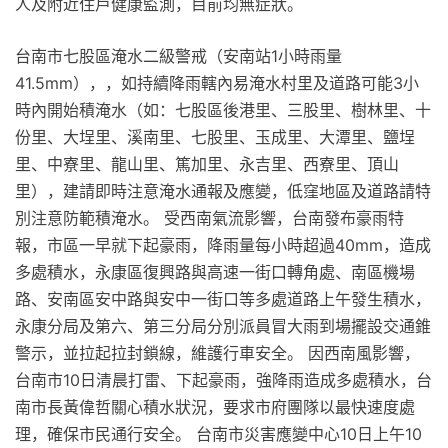
人及附近住戶健康監測，目前均無症狀。
台南市七股區淹水二級警戒（安南站1小時雨量
41.5mm），，如持續降雨轄內易淹水村里及道路可能3小
時內開始積淹水（如：七股區後港里、三股里、樹林里、十
份里、大埕里、溪南里、七股里、玉成里、大潭里、鹽埕
里、中寮里、龍山里、篤加里、永吉里、西寮里、頂山
里），建請即時注意淹水通報及應變，低窪地區及道路請特
別注意防範積淹水。 受西南氣流影響，台南發布豪雨特
報，市區一早就下起豪雨，降雨量每小時超過40mm，造成
多處積水，永康區復興路與高速一街口轉角處、南區機場
路、安南區安中路與安中一街口等多處道路上午發生積水，
永康分局及第六、第三分局分別派員冒大雨到場擺設交通錐
警示，並拉起拉封鎖線，維護行車安全。 因西南風影響，
台南市10日清晨打雷、下起豪雨，強降雨造成多處積水，台
南市長黃偉哲關心積水狀況，要求市府團隊以最快速度處
理，確保市民通行安全。 台南市災害應變中心10日上午10