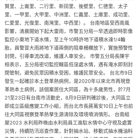
賢里、上崙里、二行里、新田里、後壁里、仁德里、太子
里、一甲里、大甲里、中洲里、仁義里、土庫里、成功里、
仁愛里、光復里、南灣里、中西里）。 台南地區受西南風
影響，清晨開始下起大雷雨，市警五分局一早透過即時影像
監控小東地下道水情，至上午10時許地下道積水達1/4輪
胎，員警冒大雨將地下道兩側的阻車柵欄放下，實施預警性
封閉，引導車流改道，維護人車安全。 市警五分局長陳宇
桓表示，五分局密切監控轄區低窪處水情，遇有淹水即刻封
閉管制，避免民眾因積水受困，維護民眾安全。 台北市9日
發生一起確診本土登革熱病例，是2020年以來北市再現登
革熱本土病例，該個案居住大同區，為十多歲男性，於7月
21至23日有台南市活動史，8月9日研判確診後，大同區立
即成立區級應變工作小組，而台北市長蔣萬安10日上午也前
往大同區視察登革熱孳生源清除及環境噴消情形。 台南組
屋2023 水利局昨晚由水利局員工進駐水情中心守視及處置
災情，持續防汛巡查作業，針對抽水站、移動式抽水機油料