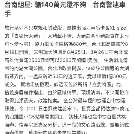
台南組屋: 騙140萬元還不夠 台南警逮車
手
旅行系列不只常規和隱藏版，還推出協力車吊卡＆XL size
的「去哪玩大豬」，大豬載小豬、大豬蹄牽小豬蹄實在太～
可～愛～啦！ 協力車吊卡價格為680元，台北和高雄都於8
月19日開賣，去哪玩大豬則是8月25日、8月26日在台北或
高雄消費滿2500元即可以2680元加購1隻哦。 生活環境清
幽的內湖大湖公園，台北地政雲揭露，位於該公園旁的大湖
街巷弄內，一處屋齡近50年的透天厝，竟以總價1億500元
成交。 實地走訪發現，該透天位於所謂「立委特區」內，
信義房屋房仲指出，由於區域精華、環境清幽，不少開發商
取得此類透天，改建推案。 全台灣最年輕的捷運台中捷運
綠線，今（10）日由冠德建設拿下，投資金額預估逾17億元
的四維國小G5站聯開案開工，該棟大樓也是中捷首個共構
商辦，信義房屋專家分析，這一段的文心路沿線，並無新式
商辦供給，舊換新的切點未來相當看好。