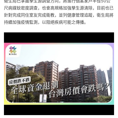
衛生局已掌握孳生源調查方向，將進行個案家戶半徑50公
尺病媒蚊密度調查，也會高規格加強孳生源清除，目前也已
針對完成同住室友完成衛教，並列健康管理追蹤，衛生局將
持續加強疫情監測，以阻絕疾病可能之傳播。