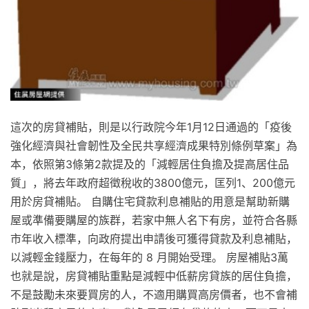
這次的房貸補貼，則是以行政院今年1月12日通過的「疫後
強化經濟與社會韌性及全民共享經濟成果特別條例草案」為
本，依照第3條第2款提及的「減輕居住負擔及提高居住品
質」，將去年政府超徵稅收的3800億元，匡列1、200億元
用於房貸補貼。 自購住宅貸款利息補貼的用意是幫助新購
屋或準備要購屋的族群，若家中無人名下有房，並符合各縣
市年收入標準，向政府提出申請後可獲得貸款及利息補貼，
以減輕金錢壓力，在每年的 8 月開始受理。 房屋補貼3萬
也就是說，房貸補貼重點是減輕中低薪房貸族的居住負擔，
不是鼓勵未來要買房的人，不適用購買高房價者，也不會補