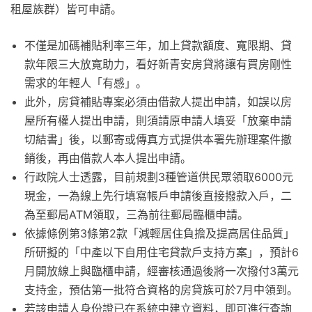
租屋族群）皆可申請。
不僅是加碼補貼利率三年，加上貸款額度、寬限期、貸
款年限三大放寬助力，看好新青安房貸將讓有買房剛性
需求的年輕人「有感」。
此外，房貸補貼專案必須由借款人提出申請，如誤以房
屋所有權人提出申請，則須請原申請人填妥「放棄申請
切結書」後，以郵寄或傳真方式提供本署先辦理案件撤
銷後，再由借款人本人提出申請。
行政院人士透露，目前規劃3種管道供民眾領取6000元
現金，一為線上先行填寫帳戶申請後直接撥款入戶，二
為至郵局ATM領取，三為前往郵局臨櫃申請。
依據條例第3條第2款「減輕居住負擔及提高居住品質」
所研擬的「中產以下自用住宅貸款戶支持方案」，預計6
月開放線上與臨櫃申請，經審核通過後將一次撥付3萬元
支持金，預估第一批符合資格的房貸族可於7月中領到。
若該申請人身份證已在系統中建立資料，即可進行查詢