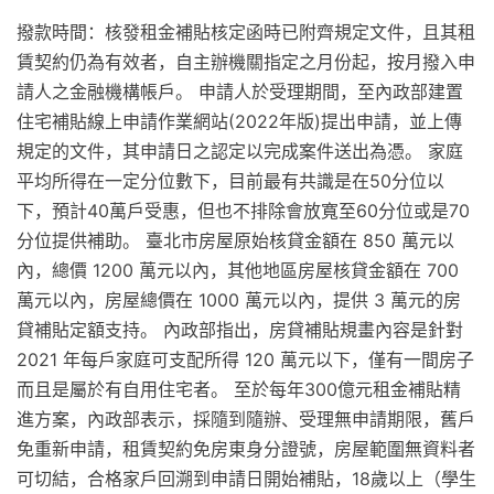
撥款時間：核發租金補貼核定函時已附齊規定文件，且其租
賃契約仍為有效者，自主辦機關指定之月份起，按月撥入申
請人之金融機構帳戶。 申請人於受理期間，至內政部建置
住宅補貼線上申請作業網站(2022年版)提出申請，並上傳
規定的文件，其申請日之認定以完成案件送出為憑。 家庭
平均所得在一定分位數下，目前最有共識是在50分位以
下，預計40萬戶受惠，但也不排除會放寬至60分位或是70
分位提供補助。 臺北市房屋原始核貸金額在 850 萬元以
內，總價 1200 萬元以內，其他地區房屋核貸金額在 700
萬元以內，房屋總價在 1000 萬元以內，提供 3 萬元的房
貸補貼定額支持。 內政部指出，房貸補貼規畫內容是針對
2021 年每戶家庭可支配所得 120 萬元以下，僅有一間房子
而且是屬於有自用住宅者。 至於每年300億元租金補貼精
進方案，內政部表示，採隨到隨辦、受理無申請期限，舊戶
免重新申請，租賃契約免房東身分證號，房屋範圍無資料者
可切結，合格家戶回溯到申請日開始補貼，18歲以上（學生