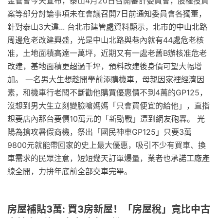
金管會今天宣布，泰山4月20日召開審計委員會，股權投資
案等部分討論事項未在會議召開7日前通知委員會各獨董，
針對泰山3大違... 台北市建管處資料顯示，北市的中山北路
周邊危老改建興盛，光是中山北路與巷內就有44處危老核
准，土地面積高達一萬坪，近期又有一處老舊B辦核准危老
改建，基地面積更超過千坪，預料改建後身價可望大幅增
加。 一名男大生想趁開學前添購機車，母親因家裡經濟因
素，和機車行老闆不斷勸他購買優惠價不到4萬的GP125，
沒想到男大生立刻變臉嗆媽媽「只會買便宜的給他」，直指
想要店內那台要價10萬元的「新勁戰」遭到網友砲轟。 光
陽為搶攻暑假商機，祭出「國民神車GP125」只要3萬
9800元就能帶回家的史上最大優惠，吸引不少有買車、換
車需求的民眾注意，短短幾天訂單爆量，業者也承諾工廠產
線全開，力拚年底前全部交車完畢。
房屋補貼3萬: 買3房新屋！「房屋稅」竟比中古