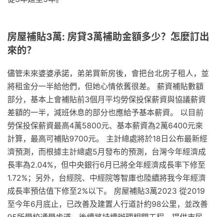
房屋補貼3萬: 房貸3萬補助金額多少？怎麼訂出
來的？
儘管未來婆婆承諾，弟弟買新房後，會把台北房子租人，並
將租金分一半給他們，但她心情依舊很差。 薪資補貼數額
部分，基本上會補貼前3個月平均勞保投保薪資與協議薪資
差額的一半，減班休息的部分也應給予基本薪資。 以目前
勞保投保薪資最高4萬5800元、基本薪資為2萬6400元來
計算，最高可補貼9700元。 主計總處將於18日公布最新經
濟預測，而根據主計總處5月發布的預測，台灣今年經濟成
長率為2.04%，但中央銀行6月已將全年經濟成長率下修至
1.72%；另外，台經院、中經院等智庫也陸續將我今年經濟
成長率預估值下修至2%以下。 房屋補貼3萬2023 從2019
至今年6月底止，已改善及建置人行道計約98公里，並改善
95所學校通學步道，後續將持續辦理相關工程，提供市民