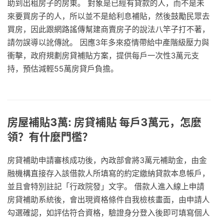
助到出租房子的房東。 對象是已經有貸款的人，而不是未
來要買房子的人，所以並不是給利息補貼，然後鼓勵民眾去
買房，因此跟網路謠傳幫建商賣房子的說法八竿子打不著，
請勿誤導以訛傳訛。 因應3年多來疫情帶給中產階級壓力與
衝擊，政府規劃房貸補貼方案，提供每戶一次性3萬元支
持，預估減輕55萬房貸戶負擔。
房屋補貼3萬: 房貸補貼 每戶3萬元，怎麼
領？有什麼門檻？
房貸補助申請審核成功後，內政部會將3萬元補助金，由金
融機構直接存入該借款人所填寫的約定繳納貸款本息帳戶，
並且會特別註記「行政院發」文字。 借款人進入線上申請
房貸補助系統後，會出現資格條件自我檢核畫面，由申請人
勾選確認，如評估符合資格，驗證身分登入後即可填寫個人