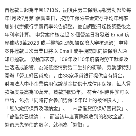
自撥款日起為年息1.718%，嗣後由勞工保險局報勞動部於每
年1月及7月第1個營業日，按勞工保險基金定存平均年利率
加計代辦銀行手續費率公告調整，並自調整日起按調整後之
年利率計算。 申貸案件核定起 3 個營業日將發送 Email 房
屋補貼3萬2023 或手機簡訊通知被保險人審核通過；申貸
案件撥款日次營業日將以 Email 或手機簡訊向被保險人通
知已撥款。 勞動部表示，109年及110年疫情對勞工就業及
生活造成影響，為減低疫情對勞工生計的衝擊，勞動部特別
開辦「勞工紓困貸款」，由38家承貸銀行提供自有資金，
財團法人中小企業信用保證基金提供十成信用保證，每人貸
款額度最高為10萬元，貸款期間3年。 符合4個條件就可以
申請，包括「同時符合參加勞保15年以上的被保險人」、
「無欠繳勞保費及滯納金」、「未曾借貸勞保紓困貸款」、
「曾借貸已繳清」。 而當該年度實際徵收到的稅收金額，
超過原先預估的數字，就稱為「超徵」。