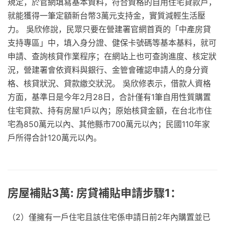
規定，於官網填寫基本資料，符合資格的自用住宅貸款戶，
就能獲得一筆定額新台幣3萬元支持金，實質減輕生活壓
力。 吳欣修說，民眾只要在營建署官網首頁的「中產房貸
支持專區」中，填入身分證、健保卡號碼等基本基料，就可
申請、查詢核貸作業程序；在網站上也可查詢進度、核定狀
況，營建署會依資料與銀行、金管會確認申請人的身分資
格、核貸狀況、貸款繳交狀況。 吳欣修表示，借款人資格
方面，基準日是今年2月28日，合計僅有1筆自用性質購置
住宅貸款、持有房屋1戶以內；原始核貸金額，在台北市住
宅為850萬元以內、其他縣市700萬元以內；民國110年家
戶所得合計120萬元以內。
房屋補貼3萬: 房貸補貼申請步驟1：
（2）僅擁有一戶住宅且該住宅係申請日前2年內購置並已