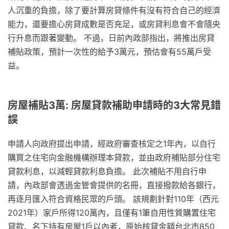
人沉重的負擔，除了要計算房貸條件有沒有符合自己的經濟
能力，還要擔心房貸成數是否充足，或房貸利息會不會隨央
行升息而跟著變動。 不過，日前內政部指出，將推出房貸
補貼政策，預計一次性的給予3萬元，預估會有55萬戶受
益。
房屋補貼3萬: 房屋貸款補助申請時的3大常見錯
誤
申請人向政府提出申請，經政府審查核定之1年內，以自行
購買之住宅向金融機構辦理本貸款，並由政府補貼部分住宅
貸款利息，以減輕貸款利息負擔。 此次補貼不用自行申
請，內政部會透過金管會提供的名冊，直接撥款給各銀行，
再逐月匯入符合資格民眾的戶頭。 該規劃針對110年（西元
2021年）家戶所得120萬內，且僅有1筆自用性質購置住宅
貸款、名下持有房屋1戶以內者，原始核貸金額台北市850