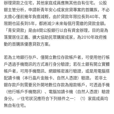
辦理貸款之住宅，其他家庭成員應無其他自有住宅。 公股
銀主管分析，申請新青年安心成家房貸專案的首購族，不必
太擔心僅前幾年負擔減輕，由於貸款年限拉長到40年、寬
限期也延長到5年，都將減少未來每個月需繳的貸款金額。
「青安貸款」是由8間公股銀行以自有資金辦理，目的是為
落實居住正義、擴大協助民眾購屋成家，為2010年政府推
動的首購族優惠貸款方案。
若為土地銀行存戶、僅開立數位存款帳戶者，可使用他行帳
戶透過手機簡訊的方式進行身分驗證；若在土銀有開立實體
帳戶者，可用手機簡訊、網銀帳密進行驗證，或是用電腦搭
配讀卡機（本行晶片金融卡、自然人憑證）驗證。 若非土
銀存款戶則需要另外開地數位存款為撥款帳戶，可透過手機
（他行帳戶手機簡訊）、電腦加讀卡機（自然人憑證）驗證
身分。 ✅住宅狀況應符合下列條件之一：（1）家庭成員均
無自有住宅。