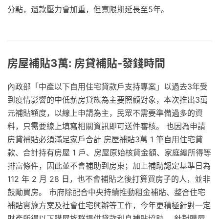
分點，還款壓力會加重，但寬限期延長至5年。
房屋補貼3萬: 房貸補貼-發錢時間
內政部「中產以下自用住宅貸款戶支持專案」以過去3年受
到疫情影響的中低薪房貸族為主要照顧對象，本次推出3萬
元補貼額度，以線上申請為主，民眾不需要準備過多的資
料，只需要線上填寫相關資訊即可送件審核。 也因為申請
房貸補貼必須滿足家戶合計 房屋補貼3萬 1 筆自用住宅貸
款、合計持有房屋 1 戶、房屋原始核貸金額、家庭總所得等
排富條件，因此並不會補助到房東；加上補助認定基準日為
112 年 2 月 28 日，也不會補貼之後打算買房子的人，並非
鼓勵買房。 市府除配合中央持續推動租金補貼、整合住宅
補貼實施方案及社會住宅興辦等工作，今年更積極針對一定
財產所得以下購屋族群提供貸款利息補貼協助。 針對購屋