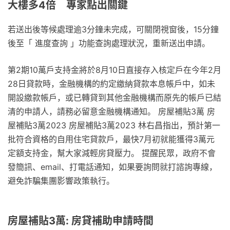
大樓多4倍 專家點出關鍵
若送出後等候處理逾3分鐘未完成，可關閉視窗後，15分鐘
後至「 進度查詢 」功能查詢處理狀況，重新送出申請。
第2期10萬戶支持金將於8月10日直接存入核定戶在今年2月
28日貸款時，金融機構的約定繳納貸款本息帳戶中，如未
開設繳款帳戶，或已轉貸到其他金融機構而原先的帳戶已結
清的申請人，請務必留意金融機構通知。 房屋補貼3萬 房
屋補貼3萬2023 房屋補貼3萬2023 林右昌指出，預計第一
批符合資格的自用住宅貸款戶，最快7月初就能獲得3萬元
定額支持金，幫大家減輕房貸壓力。 提醒民眾，政府不會
發簡訊、email、打電話通知，如果要詢問就打諮詢專線，
避免詐騙集團影響政策執行。
房屋補貼3萬: 房貸補助申請時間