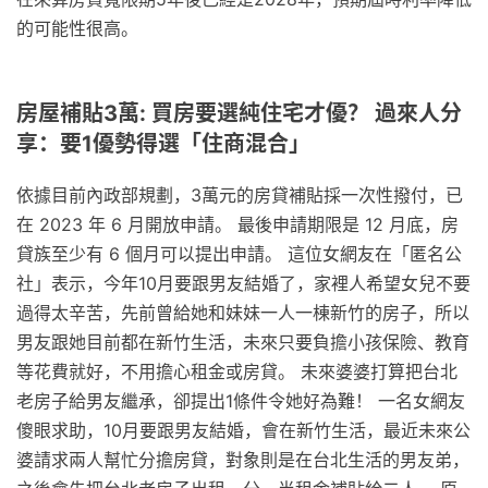
的可能性很高。
房屋補貼3萬: 買房要選純住宅才優？ 過來人分
享：要1優勢得選「住商混合」
依據目前內政部規劃，3萬元的房貸補貼採一次性撥付，已
在 2023 年 6 月開放申請。 最後申請期限是 12 月底，房
貸族至少有 6 個月可以提出申請。 這位女網友在「匿名公
社」表示，今年10月要跟男友結婚了，家裡人希望女兒不要
過得太辛苦，先前曾給她和妹妹一人一棟新竹的房子，所以
男友跟她目前都在新竹生活，未來只要負擔小孩保險、教育
等花費就好，不用擔心租金或房貸。 未來婆婆打算把台北
老房子給男友繼承，卻提出1條件令她好為難！ 一名女網友
傻眼求助，10月要跟男友結婚，會在新竹生活，最近未來公
婆請求兩人幫忙分擔房貸，對象則是在台北生活的男友弟，