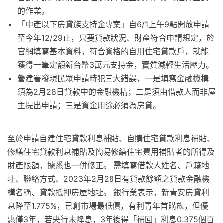
的作業。
「中產以下房貸族支持金專案」自6/1上午9點開放申請
至今年12/29止，只要貸款狀況、財產符合申請規定，於
官網填寫基本資料，符合資格的自用住宅貸款戶，就能
獲得一筆定額新台幣3萬元支持金，實質減輕生活壓力。
營建署發現民眾申請時犯三大錯誤，一是填寫金融機構
須為2月28日貸款中的金融機構；二是須由借款人而非屋
主提出申請；三是資金用途必須為房貸。
至於申請自建住宅貸款利息補貼、自購住宅貸款利息補貼、
修繕住宅貸款利息補貼及簡易修繕住宅費用補貼者的所得及
財產限額，據悉也一併修正。 需填寫借款人姓名、戶籍地
址、聯絡方式、2023年2月28日有貸款餘額之貸款金融機
構名稱、貸款抵押房屋地址。 銀行業表示，新青安房貸利
息降至1.775%，已創市場最低價，有利青年首購族，但優
惠僅3年，若央行未降息，3年後得「補回」利息0.375個百