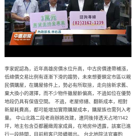
李家妮認為，近年高雄房價水位升高，中古房價連帶補漲，
低總價交易比例有逐漸下滑的趨勢，未來想要鎖定市區以親
民價購屋，在購屋條件上，勢必有所取捨，走向捨新求舊、
棄大換小的選擇，而不少物件雖屋齡偏高，不過如位在優勢
地段仍具有保值空間。 不過，老屋修繕、翻新成本，相對
新屋耗費高，都可能增加實際購屋成本，購屋族也需列入考
量。 中山北路二段老商辦將改建，連同後排透天占地1142
坪，地主包含亞都麗緻周家成員，在地房仲透露，該案已進
行一段時間，目前租客已陸續撤出。 台北地院法官審酌