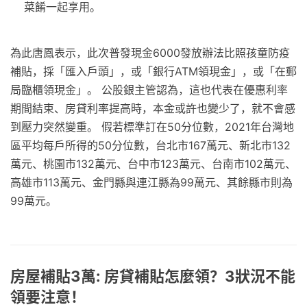
菜餚一起享用。
為此唐鳳表示，此次普發現金6000發放辦法比照孩童防疫
補貼，採「匯入戶頭」，或「銀行ATM領現金」，或「在郵
局臨櫃領現金」。 公股銀主管認為，這也代表在優惠利率
期間結束、房貸利率提高時，本金或許也變少了，就不會感
到壓力突然變重。 假若標準訂在50分位數，2021年台灣地
區平均每戶所得的50分位數，台北市167萬元、新北市132
萬元、桃園市132萬元、台中市123萬元、台南市102萬元、
高雄市113萬元、金門縣與連江縣為99萬元、其餘縣市則為
99萬元。
房屋補貼3萬: 房貸補貼怎麼領？3狀況不能
領要注意！