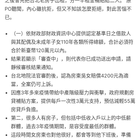
之後會先把台北老房子出租，分一半租金補貼給二人。 原
PO聽聞，內心雖抗拒，但又不知該怎麼拒絕，對此苦惱不
已。
（一）依財政部財政資訊中心提供認定基準日之借款人
與其配偶及未成年子女110年各類所得總額，合計必須符
合於新臺幣120萬元以內。
結果若顯示「審查中」，則代表你已成功送出申請，請
靜候審核結果通知。
台北地院法官審酌後，認為房東吳女賠償4200元為適
當，全案仍可上訴。
因應3年多來疫情帶給中產階級壓力與衝擊，政府規劃房
貸補貼方案，提供每戶一次性3萬元支持，預估減輕55萬
房貸戶負擔。
第二，很多人有房子，但包括中低收入戶以上的中低薪
群體，過去3年疫情期間，是容受度最低的群體。
這段時間女房東也對他很好，都會等到他下班後，準備