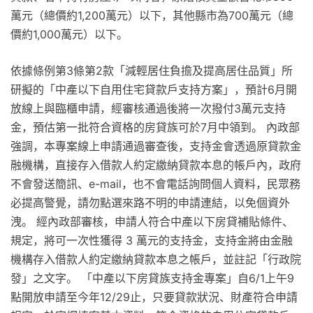
萬元（總價約1,200萬元）以下，其他縣市為700萬元（總
價約1,000萬元）以下。
依據條例第3條第2款「減輕居住負擔及提高居住品質」所
研擬的「中產以下自用住宅貸款戶支持方案」，預計6月開
放線上與臨櫃申請，經審核通過後將一次撥付3萬元支持
金，預估第一批符合資格的房貸族可於7月中領到。 內政部
強調，本專案線上申請通過審查後，支持金會透過原貸款金
融機構，直接存入借款人約定繳納貸款本息的帳戶內，政府
不會發送簡訊、e-mail，也不會電話詢問個人資料，民眾務
必提高警覺，請勿點選來路不明的申請連結，以免個資外
洩。 經內政部審核，申請人符合中產以下房貸補貼條件、
規定，將可一次性獲得 3 萬元的支持金，支持金將由金融
機構存入借款人約定繳納貸款本息之帳戶，並註記「行政院
發」之文字。 「中產以下房貸族支持金專案」自6/1上午9
點開放申請至今年12/29止，只要貸款狀況、財產符合申請