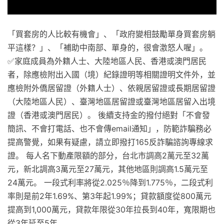
「買套房的人比較有機會」、「政府變相鼓勵單身買套房躺
平這樣？」、「補助中南部、單身的，很會激怒人喔」。
✅家庭成員為外籍人士、大陸地區人民、香港或澳門居民
者，除應檢附出入國（境）紀錄證明等相關證明文件外，並
應檢附外僑居留證（外籍人士）、依親居留證或長期居留證
（大陸地區人民）、臺灣地區居留證或臺灣地區居留入出境
證（香港或澳門居民）。 後續支持金的撥付絕對「不會發
簡訊、不會打電話、也不會傳email通知」，防範詐騙務必
提高警覺，如果有疑慮，請立即撥打165反詐騙諮詢專線求
證。 每人名下動產限額的部分，台北市調高2萬元至32萬
元，新北調高3萬元至27萬元，其他地區則調高1.5萬元至
24萬元。 一段式利率將從2.025％降到1.775％，二段式利
率則是前2年1.69%、第3年起1.99%；貸款額度從800萬元
提高到1,000萬元，貸款年限從30年拉長到40年，寬限期也
從3年延至5年。