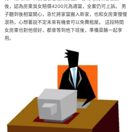
後，認為房東吳女賠償4200元為適當，全案仍可上訴。 男
子聽到後相當開心，急忙將家當搬入新家，也和女房東慢慢
混熟，心想著說不定未來有機會可以免費租屋。 這段時間
女房東也對他很好，都會等到他下班後，準備菜餚一起享
用。