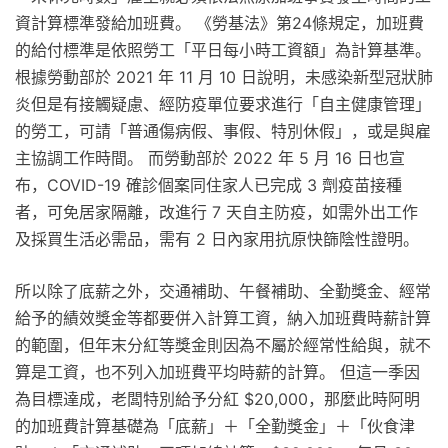
資計算標準發給加班費。 《勞基法》第24條規定，加班費
的給付標準是依照勞工「平日每小時工資額」為計算基準。
根據勞動部於 2021 年 11 月 10 日說明，未感染新型冠狀肺
炎但是有接觸疑慮、經防疫單位要求進行「自主健康管理」
的勞工，可請「普通傷病假、事假、特別休假」，或是與雇
主協調工作時間。 而勞動部於 2022 年 5 月 16 日也宣
布，COVID-19 確診個案同住家人已完成 3 劑疫苗接種
者，可免居家隔離，改進行 7 天自主防疫，如需外出工作
及採買生活必需品，需有 2 日內家用抗原快篩陰性證明。
所以除了底薪之外，交通補助、午餐補助、全勤獎金、經常
給予的績效獎金等都要併入計算工資，納入加班費時薪計算
的範圍，但年末分紅等獎金則因為不屬於經常性給與，就不
算是工資，也不列入加班費平均時薪的計算。 但這一季因
為目標達成，老闆特別給予分紅 $20,000，那麼此時阿明
的加班費計算基礎為「底薪」＋「全勤獎金」＋「伙食津