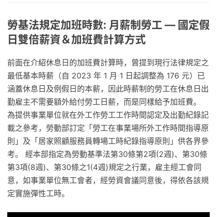
勞基法規定加班時數: 月薪制勞工 — 國定假
日雙倍薪資＆加班費計算方式
前面在介紹休息日的加班費計算時，曾提到現行法律規定之
最低基本時薪（自 2023 年 1 月 1 日起調整為 176 元）已
涵蓋休息日及例假日的本薪，因此時薪制的勞工在休息日出
勤雇主不需要額外給付勞工日薪，而是同樣給予加班費。
為提供事業單位就在外工作勞工工作時間認定及出勤紀錄記
載之參考，勞動部訂定「勞工在事業場所外工作時間指導原
則」及「居家照顧服務員轉場工時紀錄指導原則」供各界參
考。 經本部指定為勞動基準法第30條第2項(2週)、第30條
第3項(8週)、第30條之1(4週)規定之行業，雇主經工會同
意，如事業單位無工會者，經勞資會議同意後，得依各該規
定實施彈性工時。