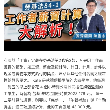
有關於「工資」定義在勞基法第2條第3款，凡是因工作而
獲得的報酬，如工資、薪金及按計時、計日、計月、計件以
現金或實物等方式給付的獎金、津貼及其他任何名義之經常
性給與皆屬之。 Kate 是就讀傳播學院的大四學生，他每週
一到五的早上都會花 4 個小時到公關公司擔任媒體監測的
工讀生，時薪為 勞基法規定加班時數2023 176 元。 陳一
二要計算加班費，則要以「底薪」、「午餐補助」與「全勤
獎金」這三項加總計算，他的工資就是 43,000 元。