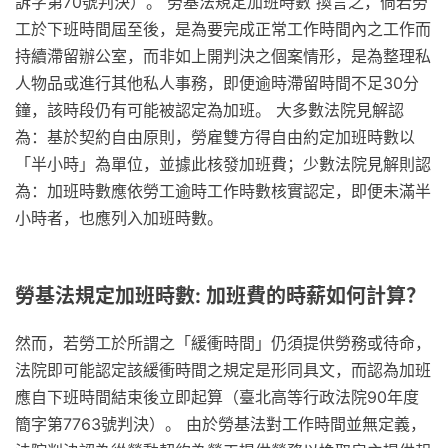
訴字第70號判決）。 勞基法規定加班時數 換言之，倘若勞
工於下班時間屆至後，是為要完成正常工作時間內之工作而
持續滯留辦公室，而非如上開判決之個案情形，是為整理私
人物品或進行其他私人事務，即便逾時滯留時間不足30分
鐘，該時段仍有可能被認定為加班。 大多數法院見解認
為：基於契約自由原則，勞雇雙方得自由約定加班時數以
「半小時」為單位，並據此核發加班費；少數法院見解則認
為：加班時數應依勞工逾時工作時數核實認定，即便未滿半
小時者，也應列入加班時數。
勞基法規定加班時數: 加班費的時薪如何計算？
然而，若勞工於所謂之「緩衝時間」仍須提供勞務或待命，
法院即可能認定該緩衝時間之規定是形同具文，而認為加班
應自下班時間結束後立即起算（臺北高等行政法院90年度
簡字第7763號判決）。 由於勞基法對工作時間並無定義，