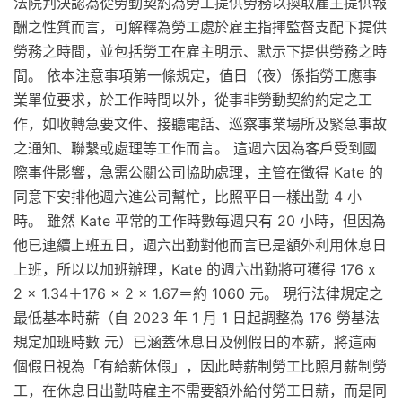
法院判決認為從勞動契約為勞工提供勞務以換取雇主提供報
酬之性質而言，可解釋為勞工處於雇主指揮監督支配下提供
勞務之時間，並包括勞工在雇主明示、默示下提供勞務之時
間。 依本注意事項第一條規定，值日（夜）係指勞工應事
業單位要求，於工作時間以外，從事非勞動契約約定之工
作，如收轉急要文件、接聽電話、巡察事業場所及緊急事故
之通知、聯繫或處理等工作而言。 這週六因為客戶受到國
際事件影響，急需公關公司協助處理，主管在徵得 Kate 的
同意下安排他週六進公司幫忙，比照平日一樣出勤 4 小
時。 雖然 Kate 平常的工作時數每週只有 20 小時，但因為
他已連續上班五日，週六出勤對他而言已是額外利用休息日
上班，所以以加班辦理，Kate 的週六出勤將可獲得 176 x
2 x 1.34＋176 x 2 x 1.67＝約 1060 元。 現行法律規定之
最低基本時薪（自 2023 年 1 月 1 日起調整為 176 勞基法
規定加班時數 元）已涵蓋休息日及例假日的本薪，將這兩
個假日視為「有給薪休假」，因此時薪制勞工比照月薪制勞
工，在休息日出勤時雇主不需要額外給付勞工日薪，而是同