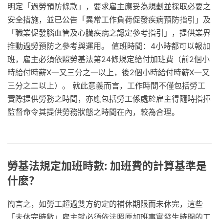
明定「過勞預防條款」，要求雇主應妥為規劃並採取必要之
安全措施，並已公告「異常工作負荷促發疾病預防指引」及
「職業促發腦血管及心臟疾病之認定參考指引」，提供業界
推動過勞預防之參考與運用。 值班時間：4小時都可以報加
班，雇主必須依照勞基法第24條規定給付加班費（前2個小
時給付時薪X一又三分之一以上，後2個小時給付時薪X一又
三分之二以上）。 就此意義而言，工作時間不僅包括勞工
實際提供勞務之時間，亦應包括勞工係處於雇主得隨時指揮
監督命令其提供勞務狀態之時間在內，較為合理。
勞基法規定加班時數: 加班費的計算基準是
什麼？
簡言之，如勞工超過雙方約定的補休期限而未休完，這些
「未休完時數」雇主就必須依法照原加班事實發生時間的工