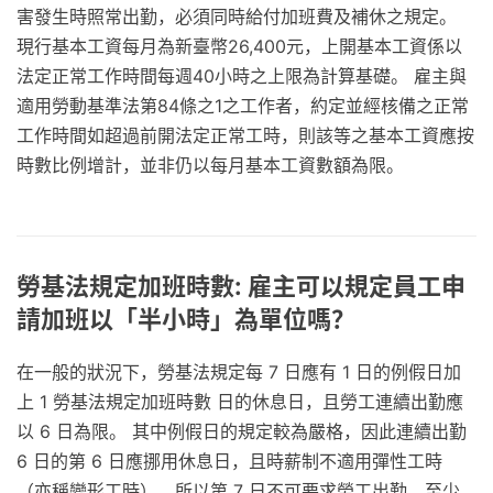
害發生時照常出勤，必須同時給付加班費及補休之規定。
現行基本工資每月為新臺幣26,400元，上開基本工資係以
法定正常工作時間每週40小時之上限為計算基礎。 雇主與
適用勞動基準法第84條之1之工作者，約定並經核備之正常
工作時間如超過前開法定正常工時，則該等之基本工資應按
時數比例增計，並非仍以每月基本工資數額為限。
勞基法規定加班時數: 雇主可以規定員工申
請加班以「半小時」為單位嗎？
在一般的狀況下，勞基法規定每 7 日應有 1 日的例假日加
上 1 勞基法規定加班時數 日的休息日，且勞工連續出勤應
以 6 日為限。 其中例假日的規定較為嚴格，因此連續出勤
6 日的第 6 日應挪用休息日，且時薪制不適用彈性工時
（亦稱變形工時），所以第 7 日不可要求勞工出勤、至少