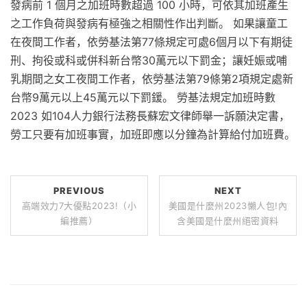
發病前 1 個月之加班時數超過 100 小時，可依其加班產生
之工作負荷與發病有極強之相關性作出判斷。 如果讓童工
在夜間工作者，依勞基法第77條規定可處6個月以下有期徒
刑、拘役或科或併科新台幣30萬元以下罰金；讓妊娠或哺
乳期間之女工夜間工作者，依勞基法第79條第2項規定處新
台幣9萬元以上45萬元以下罰鍰。 勞基法規定加班時數
2023 如104人力銀行法務長蘇宏文律師舉一訴願決定書，
勞工只要有加班事實，加班即應以分鐘為計算給付加班費。
PREVIOUS
NEXT
高端效力7大優點2023!（小
美國是什麼州2023懶人包!內
編推薦）
含美國是什麼州絕密資料