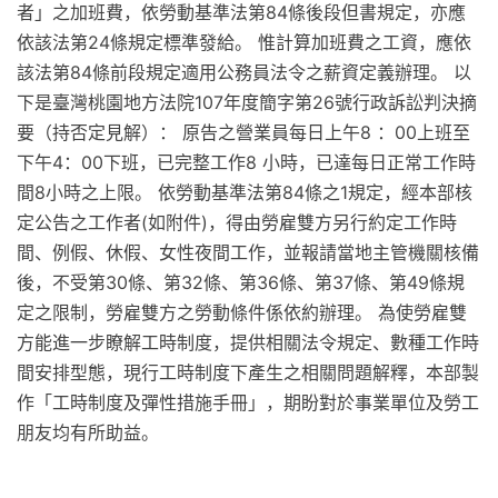
者」之加班費，依勞動基準法第84條後段但書規定，亦應
依該法第24條規定標準發給。 惟計算加班費之工資，應依
該法第84條前段規定適用公務員法令之薪資定義辦理。 以
下是臺灣桃園地方法院107年度簡字第26號行政訴訟判決摘
要（持否定見解）： 原告之營業員每日上午8 ：00上班至
下午4：00下班，已完整工作8 小時，已達每日正常工作時
間8小時之上限。 依勞動基準法第84條之1規定，經本部核
定公告之工作者(如附件)，得由勞雇雙方另行約定工作時
間、例假、休假、女性夜間工作，並報請當地主管機關核備
後，不受第30條、第32條、第36條、第37條、第49條規
定之限制，勞雇雙方之勞動條件係依約辦理。 為使勞雇雙
方能進一步瞭解工時制度，提供相關法令規定、數種工作時
間安排型態，現行工時制度下產生之相關問題解釋，本部製
作「工時制度及彈性措施手冊」，期盼對於事業單位及勞工
朋友均有所助益。