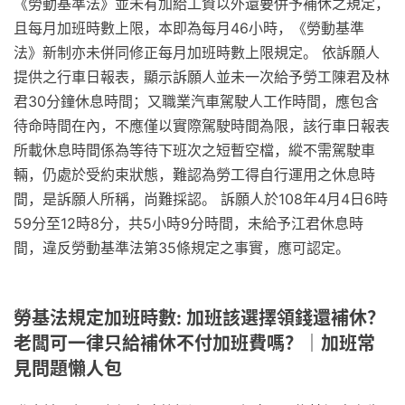
《勞動基準法》並未有加給工資以外還要併予補休之規定，
且每月加班時數上限，本即為每月46小時，《勞動基準
法》新制亦未併同修正每月加班時數上限規定。 依訴願人
提供之行車日報表，顯示訴願人並未一次給予勞工陳君及林
君30分鐘休息時間；又職業汽車駕駛人工作時間，應包含
待命時間在內，不應僅以實際駕駛時間為限，該行車日報表
所載休息時間係為等待下班次之短暫空檔，縱不需駕駛車
輛，仍處於受約束狀態，難認為勞工得自行運用之休息時
間，是訴願人所稱，尚難採認。 訴願人於108年4月4日6時
59分至12時8分，共5小時9分時間，未給予江君休息時
間，違反勞動基準法第35條規定之事實，應可認定。
勞基法規定加班時數: 加班該選擇領錢還補休？
老闆可一律只給補休不付加班費嗎？｜加班常
見問題懶人包