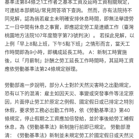
基準法第84條之1工作者之基本工資及延時工資相關規定，
可連結本部網站/常見問答項下查詢。 然而，亦有法院持不
同見解，認為倘若雇主未明確安排休息時間，即無法舉證勞
工一日中間有休息之事實，即應認定勞工是連續工作（臺灣
桃園地方法院107年度簡字第73號判決）。 若採此見解，以
上例「早上8點上班，下午5點下班」之情形而言，當天工
作時間即為9小時，即構成延長工時。 A：新制工時實施
後，以「月薪制」計酬之勞工延長工作時間時，其延時工資
應依勞動基準法第24條規定辦理。
勞動部進一步說明，部分人士對於天然災害時之出勤規定，
恐有以下的混淆：雇主如因天災、事變或突發事件等法定原
因，片面停止勞工於原定之例假、國定假日或已排定之特別
休假，要求勞工務必出勤工作時，依《勞動基準法》第40
條規定，停止假期之工資應加倍發給，並於事後給勞工補假
休息，為《勞動基準法》新制施行前即已規定。 勞動部澄
清：《勞動基準法》新制並未規定勞工於國定假日或天然災