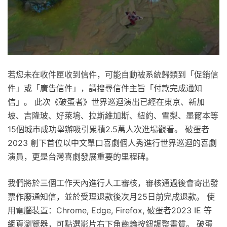
若您未在收件匣收到信件，可能自動被系統歸類到「促銷信
件」或「廣告信件」，請搜尋信件主旨「付款完成通知
信」。 此次《破蛋者》世界巡迴演出已經在東京、新加
坡、吉隆玻、好萊塢、拉斯維加斯、紐約、雪梨、墨爾本等
15個城市成功舉辦吸引累積2.5萬人次進場觀看。 破蛋者
2023 創下首位以中文單口喜劇個人秀進行世界巡迴的喜劇
演員，更是台灣喜劇發展重要的里程碑。
我們將於三個工作天內進行人工審核，審核通過後會寄出發
票作廢通知信，並於受理退款後次月25日前完成退款。 使
用電腦裝置：Chrome, Edge, Firefox, 破蛋者2023 IE 等
網頁瀏覽器，可點選影片右下角齒輪按鈕調整畫質。 破蛋