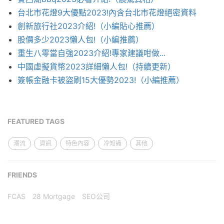
台北市花燈9大優點2023!內含台北市花燈絕密資料
創新旅行社2023介紹!（小編貼心推薦）
股價多少2023懶人包!（小編推薦）
重生八零當自強2023介紹!專家建議咁做...
中國虛擬貨幣2023詳細懶人包!（持續更新）
簽帳金融卡被盜刷15大優勢2023!（小編推薦）
FEATURED TAGS
潮流
資訊
特色內容
冷知識
其他
FRIENDS
FCAS
28 Mortgage
SEO公司