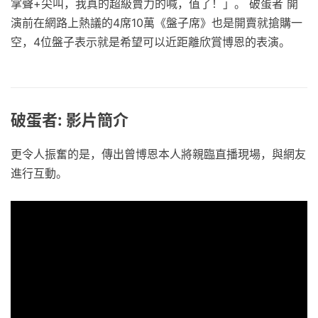
掌聲+尖叫，我真的超級賣力的喊，值了！」。 破蛋者 開
演前在網路上熱議的4席10萬《盤子席》也是開賣就搶購一
空，4位盤子表示就是希望可以近距離欣賞博恩的表演。
破蛋者: 影片簡介
更令人振奮的是，傳出曾博恩本人將親臨直播現場，與網友
進行互動。