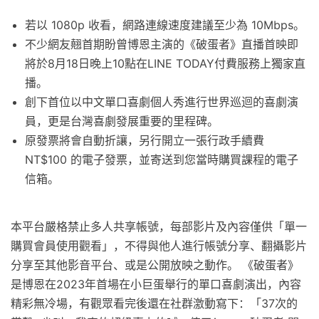
若以 1080p 收看，網路連線速度建議至少為 10Mbps。
不少網友翹首期盼曾博恩主演的《破蛋者》直播首映即
將於8月18日晚上10點在LINE TODAY付費服務上獨家直
播。
創下首位以中文單口喜劇個人秀進行世界巡迴的喜劇演
員，更是台灣喜劇發展重要的里程碑。
原發票將會自動折讓，另行開立一張行政手續費
NT$100 的電子發票，並寄送到您當時購買課程的電子
信箱。
本平台嚴格禁止多人共享帳號，每部影片及內容僅供「單一
購買會員使用觀看」，不得與他人進行帳號分享、翻攝影片
分享至其他影音平台、或是公開放映之動作。 《破蛋者》
是博恩在2023年首場在小巨蛋舉行的單口喜劇演出，內容
精彩無冷場，有觀眾看完後還在社群激動寫下：「37次的