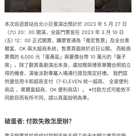
本次巡迴首站台北小巨蛋演出預計於 2023 年 5 月 27 日
（六) 20：00 開演，全區門票皆在 2023 年 3 月 10 日
(五) 12：00 正式開賣，購票管通為「寬宏售票」及全台萊
爾富、OK 兩大超商系統，售票頁面將於近日公開。 而較高
票價的 6,000 元「蛋黃區」與要價台幣 10 萬元的「盤子
席」，除了觀賞喜劇演出本身，還加贈與博恩單獨合照拍立
得的機會、演後派對專屬入場通行證及限定好禮。 我們提
供援信用卡和超商支付（7-ELEVEN 統一超商、 全家便利
商店 、萊爾富超商、OK 便利商店）。 ※付款方式可能依不
同節目而有所不同，請以頁面說明為準。
破蛋者: 付款失敗怎麼辦？
電子發票將於完成付款程序後五個工作天內開立寄至信箱，