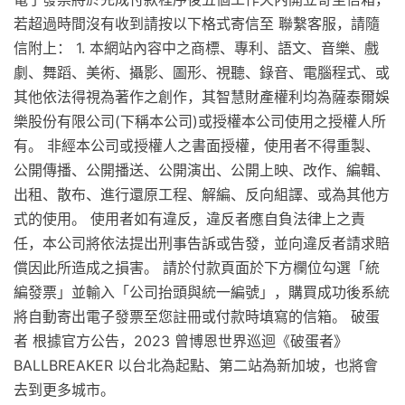
若超過時間沒有收到請按以下格式寄信至 聯繫客服，請隨
信附上： 1. 本網站內容中之商標、專利、語文、音樂、戲
劇、舞蹈、美術、攝影、圖形、視聽、錄音、電腦程式、或
其他依法得視為著作之創作，其智慧財產權利均為薩泰爾娛
樂股份有限公司(下稱本公司)或授權本公司使用之授權人所
有。 非經本公司或授權人之書面授權，使用者不得重製、
公開傳播、公開播送、公開演出、公開上映、改作、編輯、
出租、散布、進行還原工程、解編、反向組譯、或為其他方
式的使用。 使用者如有違反，違反者應自負法律上之責
任，本公司將依法提出刑事告訴或告發，並向違反者請求賠
償因此所造成之損害。 請於付款頁面於下方欄位勾選「統
編發票」並輸入「公司抬頭與統一編號」，購買成功後系統
將自動寄出電子發票至您註冊或付款時填寫的信箱。 破蛋
者 根據官方公告，2023 曾博恩世界巡迴《破蛋者》
BALLBREAKER 以台北為起點、第二站為新加坡，也將會
去到更多城市。