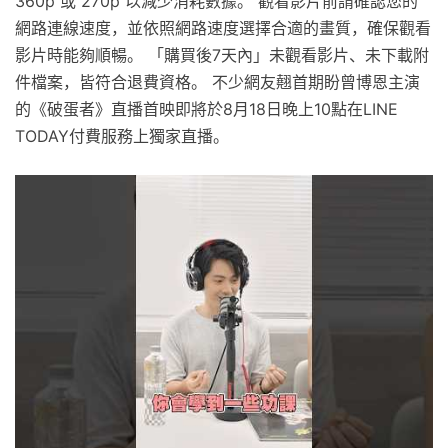
360p 或 270p 以減少消耗數據。 觀看影片前請確認您的
網路連線速度，並依照網路速度選擇合適的畫質，確保觀看
影片時能夠順暢。 「購買後7天內」未觀看影片、未下載附
件檔案，皆符合退費資格。 不少網友翹首期盼曾博恩主演
的《破蛋者》直播首映即將於8月18日晚上10點在LINE
TODAY付費服務上獨家直播。