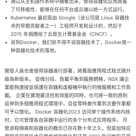
通过从主机操作系统中抽象出来，使得容器化应用具备
了可移植性，能够在任何平台或云端以统一方式运行。
Kubernetes 最初是由 Google（该公司是 Linux 容器技
术的早期贡献者之一）工程师开发和设计的，然后于
2015 年捐赠给了云原生计算基金会（CNCF）。
说到Docker，我们就不得不说容器技术了，Docker是一
种容器化技术的落地。
開發人員也會使用容器進行部署，將舊版應用程式程式碼升
級為新版本。 從微分段、負載平衡到服務網格，NSX 讓企
業能夠連接並保護在容器和虛擬機中執行的微服務和工作負
載。 企業在實現靈活性和效能的同時，也可將一致的原則
延伸到多個應用程式環境中，且從零時差作業到次要作業都
可予以簡化。 Docker 容器化2023 访问单个操作系统内核
时，它可管理各自容器中运行的多个分布式应用程序。 尽
管进程隔离和容器化的概念已存在数十年之久，但是加快应