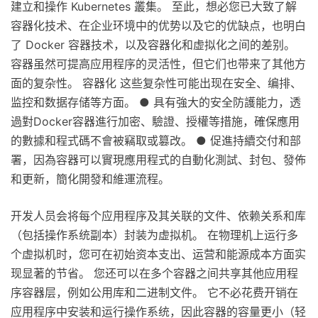
建立和操作 Kubernetes 叢集。 至此，想必您已大致了解
容器化技术、在企业环境中的优势以及它的优缺点，也明白
了 Docker 容器技术，以及容器化和虚拟化之间的差别。
容器虽然可提高应用程序的灵活性，但它们也带来了其他方
面的复杂性。 容器化 这些复杂性可能出现在安全、编排、
监控和数据存储等方面。 ● 具有強大的安全防護能力，透
過對Docker容器進行加密、驗證、授權等措施，確保應用
的數據和程式碼不會被竊取或篡改。 ● 促進持續交付和部
署，因為容器可以實現應用程式的自動化測試、封包、發佈
和更新，簡化開發和維運流程。
开发人员会将每个应用程序及其关联的文件、依赖关系和库
（包括操作系统副本）封装为虚拟机。 在物理机上运行多
个虚拟机时，您可在初始资本支出、运营和能源成本方面实
现显著的节省。 您还可以在多个容器之间共享其他应用程
序容器层，例如公用库和二进制文件。 它不必花费开销在
应用程序中安装和运行操作系统，因此容器的容量更小（轻