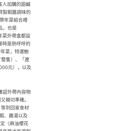
客人加購的甜鹹
特製蝦醬調味的
帶年菜組合裡
品，也是
年菜外帶盒都設
取餐時是熱呼呼的
帶年菜，特選鮑
元／整隻）、「遼
000元），以及
確認外帶內容物
到又親切準確。
，等到回家食材
蝦、雞湯以及
限定〈麻油櫻花