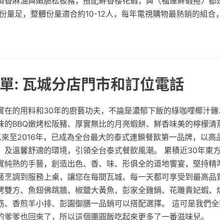
噴香麻油與嫩脆松板豬，搭配鮮香櫻花蝦，與〈福運鮮蝦捲〉都
份量足，整體份量適合約10-12人，每年電視購物最熱銷的組合
單: 瓦城分店門市和訂位電話
實在的用料和30年的廚藝功夫，不論是濃郁下飯的綠咖哩椰汁雞
味的BBQ嫩烤松阪豬、厚實無比的月亮蝦餅、鮮香味美的檸檬清
立以來至2016年，已成為全台最大的泰式連鎖餐飲第一品牌，以
，及溫馨舒適的環境，引領全台泰式餐飲風潮。 累積近30年東
實純熟的手藝，創造出色、香、味、形俱全的道地饗宴，堅持精
藝烹調到服務上桌，讓您在每間瓦城、每一天都可享受到最高品
烤雙方、魚翅佛跳牆、椒鹽大黃魚、彭家全雞鍋、花雕貴妃蝦、
筋、香煎羊小排、彭園御膳一品鍋可以搭配選擇。 這可是我們全
的爹爹也回來了，所以這個團圓飯吃起來更多了一番滋味兒。