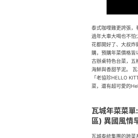
泰式咖哩雞更誇張，
過年大車大喝也不怕少
花都開好了、大叔炸
購，預購年菜價格皆
古辦桌特色台菜，五
海鮮與香甜芋泥。 瓦城
「老協珍HELLO 
菜，還有超可愛的He
瓦城年菜菜單:
區) 異國風
瓦城泰統集團的跨菜