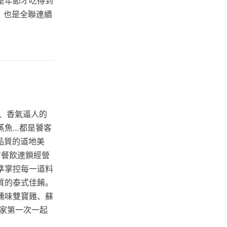
是年節才吃得到
，也是全聯連續
、香氣逼人的
蒸魚…都是饕客
高品質的道地美
方餐飲連鎖經營
準掌控每一道料
質的泰式佳餚。
燻味雙寶雞、蘇
家第一次一起