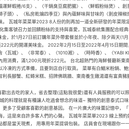
福運鮮蝦捲/6支〉、〈干鍋臭豆腐肥腸〉、〈鮮蝦粉絲煲〉、創
獅子頭〉、〈私房乾煸四季豆〉與內蘊鮮味與甘味的〈剝皮辣椒
。 瓦城年菜菜單2023 8人份的則再加一道全新研發的年菜限
強化集客號召力並回饋粉絲的支持與喜愛，瓦城泰統集團配合經典
味金，於1月27日前訂購年菜外帶套餐並於小年夜、除夕兩天(1月30
22元的開運美味金。 2022年2月15日至2022年4月15日期
〈瓦城〉、〈非常泰〉、〈1010湘〉、〈時時香〉、〈YABI KI
內用消費，滿1,200元現折222元。 台北超熱門的海鮮餐廳新
以冷凍的方式準備，且要到店自行取貨。 菜單有白鯧米粉鍋、鮑
智利長腳蟹、紅蟳米糕、招牌佛跳牆、東南養生雞湯還有富貴豬
喜歡出去吃的家人，省去整理(這點我很愛)還有人員服務的可以
瓦城的料理就是有種讓人吃過會想念的味道~ 獨特的創意泰式口
，更多了受顧客喜歡的創意基因。 在一片廣大的味蕾記憶中，「
，這是來自許多客人們的心聲。 瓦城年菜菜單2023 線上預
點都是當天現煮， 用專用年菜提袋包裝。 店員會在現場跟你一