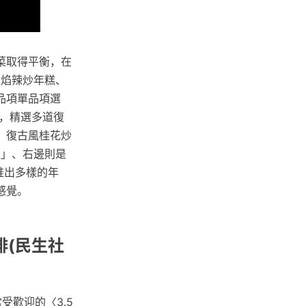
菜取得平衡，在
火焰辣炒年糕、
品項單品項選
，精選多道復
、復古風桂花炒
菜組」、右邊則是
但推出多樣的年
感覺。
啡(民生社
歡迎的〈3.5