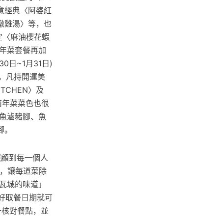
意經典〈阿婆紅
燉雞湯〉等，也
定〈麻油櫻花蝦
年菜套餐再加
日~1月31日)
間，凡持開運美
TCHEN〉及
東南年菜菜色也很
魚滷豬腳、魚
腳。
照顧到每一個人
味，讓每道菜除
瓦城的味道」
約好取餐日期就可
一核對餐點，並