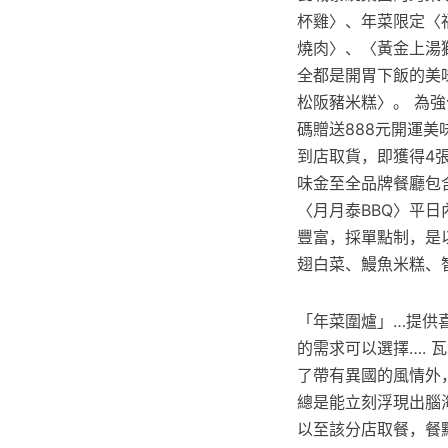
杯雞〉、年菜限定〈
燒肉〉、〈黃金上湯
全都是開胃下飯的美味
松阪豬米糕〉。 為
碼贈送888元開運美
到店取貨，即獲得4張2
味金至全品牌餐廳包含
〈月月泰BBQ〉平日
豐富，採單點制，是
翅白菜、鰻魚米糕、
「年菜圍爐」…提供
的需求可以選擇…. 
了帶有異國的風情外
總是能立刻浮現出腦海
以至該分店取餐，餐