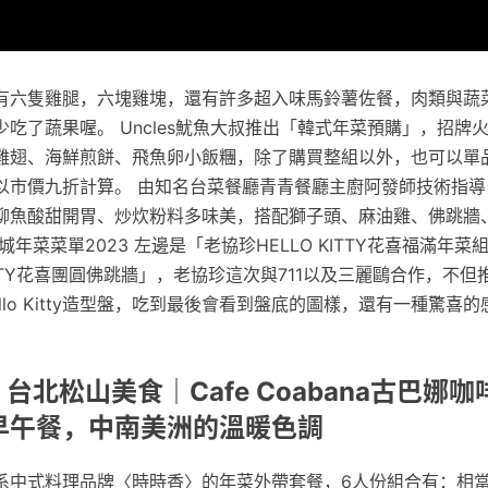
有六隻雞腿，六塊雞塊，還有許多超入味馬鈴薯佐餐，肉類與蔬
吃了蔬果喔。 Uncles魷魚大叔推出「韓式年菜預購」，招牌
雞翅、海鮮煎餅、飛魚卵小飯糰，除了購買整組以外，也可以單
以市價九折計算。 由知名台菜餐廳青青餐廳主廚阿發師技術指導
柳魚酸甜開胃、炒炊粉料多味美，搭配獅子頭、麻油雞、佛跳牆
年菜菜單2023 左邊是「老協珍HELLO KITTY花喜福滿年
KITTY花喜團圓佛跳牆」，老協珍這次與711以及三麗鷗合作，不
llo Kitty造型盤，吃到最後會看到盤底的圖樣，還有一種驚喜的
 台北松山美食｜Cafe Coabana古巴娜咖
情早午餐，中南美洲的溫暖色調
系中式料理品牌〈時時香〉的年菜外帶套餐，6人份組合有：相當受