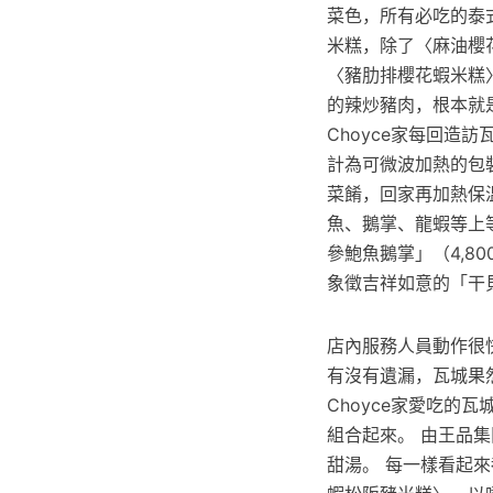
菜色，所有必吃的泰
米糕，除了〈麻油櫻
〈豬肋排櫻花蝦米糕
的辣炒豬肉，根本就
Choyce家每回造
計為可微波加熱的包裝
菜餚，回家再加熱保
魚、鵝掌、龍蝦等上等
參鮑魚鵝掌」（4,8
象徵吉祥如意的「干
店內服務人員動作很
有沒有遺漏，瓦城果
Choyce家愛吃
組合起來。 由王品
甜湯。 每一樣看起