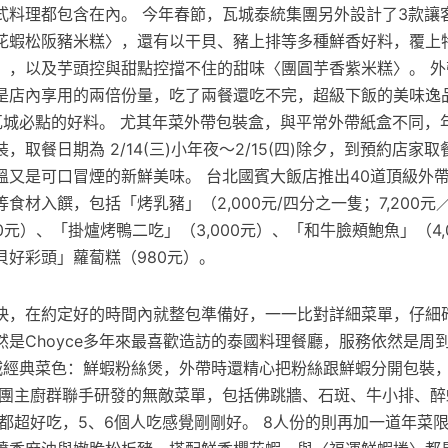
式料理都包含在內。 今年春節，瓦城泰統集團另外設計了3款讓
花蝦松阪豬米糕〉，還有以干貝、豬上排等多種鮮香好料，覆上
〉，以及芋頭控與甜點控擋不住的甜味〈團圓芋香紫米糕〉。 外
是店內享用的兩倍份量，吃了兩餐還吃不完，超級下飯的美味逸
訪瓦城必點的好料。 尤其年菜外帶包裝盒，與平常外帶紙盒不同，
，取餐日期為 2/14(三)小年夜～2/15(四)除夕，到預約店家
溫又是可口冒煙的新鮮美味。 台北國賓大飯店推出40道頂級外
食材入饌，包括「烤乳豬」（2,000元/四分之一隻；7,200
00元）、「掛爐烤鴨二吃」（3,000元）、「和牛臉頰鮑魚」（4,
貝好彩頭」蘿蔔糕（980元）。
快，在約定好的時間內就整包準備好，一一比對詳細菜單，仔細
然是Choyce多年來最喜歡造訪的泰國料理餐廳，服務依然是周
的瓦城經典菜色：鮮蝦粉絲煲，外帶時還精心把粉絲跟鮮蝦分開包裝
集團主廚群聯手研發的無敵菜單，包括佛跳牆、石斑、牛小排、醉
來都超好吃，5、6個人吃感覺剛剛好。 8人份的則再加一道年菜