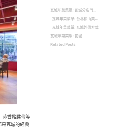
瓦城年菜菜單: 瓦城分店門市和訂位電話
瓦城年菜菜單: 台北松山美食｜Cafe Coabana古巴娜咖啡(民生社區) 異國風情早午餐，中南美洲的溫暖色調
瓦城年菜菜單: 瓦城外帶方式
瓦城年菜菜單: 瓦城
Related Posts
、蒜香豬腱骨等
都是瓦城的經典