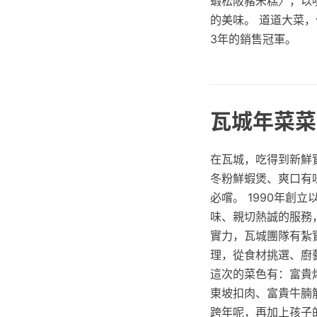
蝦松阪豬米糕〉，以
的美味。 道道大菜，
3年的銷售冠軍。
瓦城年菜菜
在瓦城，吃得到新鮮
冬粉鮮蝦煲、爽口有
必嚐。 1990年創
味、親切熱誠的服務
實力，瓦城團隊有紮
理，從食材挑選、廚
這次的菜色有：富貴
東坡扣肉、富貴牛腩
跨年呢，再加上孩子