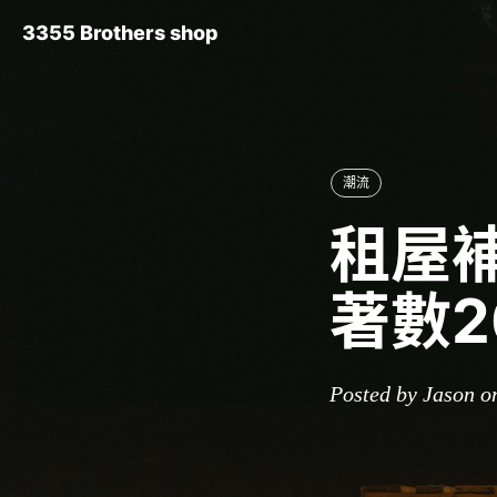
3355 Brothers shop
潮流
租屋
著數2
Posted by Jason o