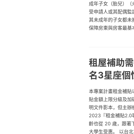
成年子女（胎兒）（
受申請人或其配偶監
其未成年的子女都未
保障房東與房客最基
租屋補助需
名3星座個
本專案計畫租金補貼
貼金額上限分級及加
明文件影本，但主辦
2023『租金補貼2
齡也從 20 歲，跟
大學生受惠。 以台