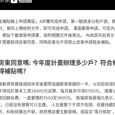
金補貼線上申請專區」4步驟完成申請，第一驗證身分和戶號，
對，第四上傳檢附文件，即可完成申請。 書面郵寄申請，可至內
」網站下載填寫申請書，檢附相關文件後寄出。 內政部先前表示
不需要取得房東同意，同時房東也不得禁止房客申請租金補貼。
房東同意嗎: 今年度計畫辦理多少戶？符合
得補貼嗎？
保薪資與實施減班休息後實際協議薪資差額的一半，以目前就保投保
得低於基本工資26400元試算，每月最多可領9700元。 隨
將回歸自費，一盒要價約1500至1800元。 衛福部長薛瑞元表
底，已經沒有預算可以支應。 人在屋簷下不得不低頭，但要持續
月，糾紛就層出不窮，政府應該要主動查緝，或設定”落日條款”