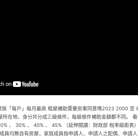
屋族「每戶」每月最高 租屋補助需要房東同意嗎2023 2000 至 8
屋所在地、身分共分成三級條件，每級條件補助金額都不同。 看
、 20% 、 30% 、 40% 、 45% （延伸閱讀：財政部 稅率級
庭成員均無自有房屋，家庭成員指申請人、申請人之配偶、申請人