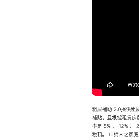
租屋補助 2.0提供租
補貼，且根據租賃房
率是 5% 、 12% 
稅額。 申請人之家