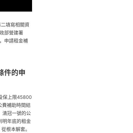
第二填寫相關資
政部營建署
，申請租金補
條件的申
上限45800
著公費補助時間結
示，清冠一號的公
到明年底的租金
，從根本解套。