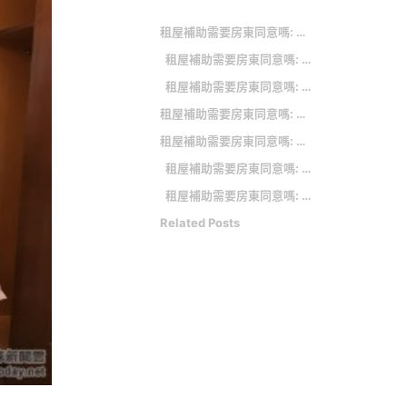
租屋補助需要房東同意嗎: 今年鬼月非常兇！命理師點名3星座個性不改易出事
租屋補助需要房東同意嗎: 今年度計畫辦理多少戶？符合條件的申請人都可以獲得補貼嗎？
租屋補助需要房東同意嗎: 擬變更預售屋履約保證制度 內政部：聽取各方意見研議中
租屋補助需要房東同意嗎: 金額加碼
租屋補助需要房東同意嗎: 【懶人包】租屋沒煩惱！律師提醒10大「租賃契約」注意事項
租屋補助需要房東同意嗎: 低收入...
租屋補助需要房東同意嗎: 營建署：持續精進300億租金補貼計畫 戶數創新高
Related Posts