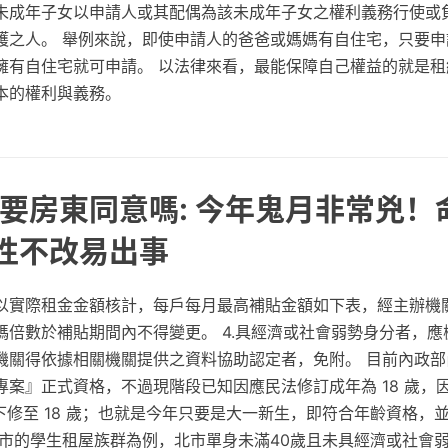
未成年子女以申請人或其配偶為該未成年子女之權利義務行使或
護之人。 舉例來說，即使申請人的爸爸或媽媽有自住宅，只要申
擁有自住宅就可申請。 以法律來看，最能保障自己權益的就是租
本的權利與義務。
要房東同意嗎: 今年鬼月非常兇！
性不改易出事
以實際租金金額核計，每戶每月最高補貼金額如下表，經主辦機
碼倍數於補貼期間內不得變更。 4.具經濟或社會弱勢身分者，應
機關得依據相關機關提供之資料協助認定者，免附。 目前內政部
.0專案』正式資格，不過現階段已知因應民法修訂成年為 18 歲
著下修至 18 歲；也就是今年只要是大一新生，即符合年齡資格，
北市的學生租屋族群為例，北市單身未滿40歲且未具經濟或社會