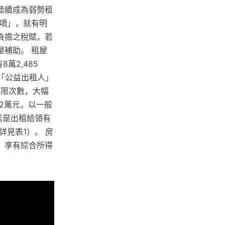
陸續成為弱勢租
項」，就有明
負擔之稅賦，若
補助。 租屋
萬2,485
，「公益出租人」
不限次數，大幅
2萬元，以一般
若是出租給領有
詳見表1）。 房
，享有綜合所得