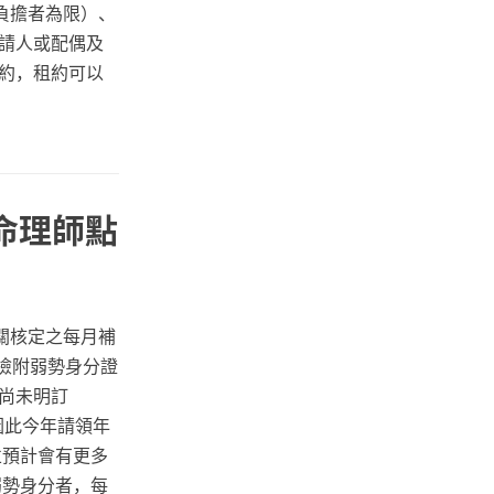
負擔者為限）、
請人或配偶及
約，租約可以
命理師點
關核定之每月補
檢附弱勢身分證
尚未明訂
，因此今年請領年
並預計會有更多
弱勢身分者，每