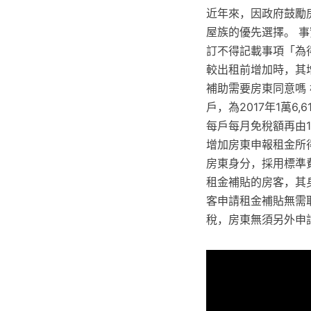
近年來，因政府鼓勵
屋族的優先選擇。 
訂不得記載事項「為
較出租前增加時，其
補助需要房東同意嗎 
戶，為2017年1萬6
每戶每月免稅額再由
增加房東申報租金所
房東身分，採用標準費
租金補貼的房客，其身
客申請租金補貼無需
稅，房東無須另外申