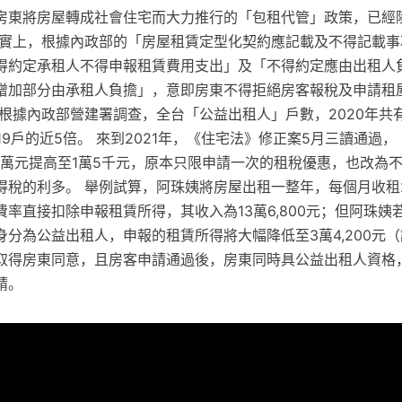
房東將房屋轉成社會住宅而大力推行的「包租代管」政策，已經
事實上，根據內政部的「房屋租賃定型化契約應記載及不得記載事
得約定承租人不得申報租賃費用支出」及「不得約定應由出租人
增加部分由承租人負擔」，意即房東不得拒絕房客報稅及申請租屋
根據內政部營建署調查，全台「公益出租人」戶數，2020年共有8
,619戶的近5倍。 來到2021年，《住宅法》修正案5月三讀通過
1萬元提高至1萬5千元，原本只限申請一次的租稅優惠，也改為
得稅的利多。 舉例試算，阿珠姨將房屋出租一整年，每個月收租
率直接扣除申報租賃所得，其收入為13萬6,800元；但阿珠姨
分為公益出租人，申報的租賃所得將大幅降低至3萬4,200元（
取得房東同意，且房客申請通過後，房東同時具公益出租人資格
請。