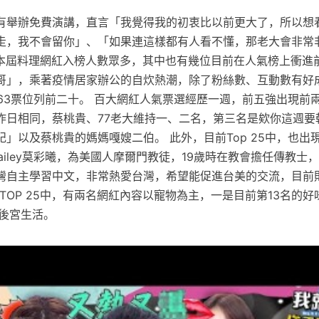
有舉辦免費演講，直言「我覺得我的初衷比以前更大了，所以想
走，我不會留你」、「如果連這樣都有人看不懂，那老大會非常
3 本屆料理網紅入榜人數眾多，其中也有幾位目前在人氣榜上衝進
哥」，乘著疫情居家辦公的自炊熱潮，除了粉絲數、互動數有好
4,563票位列前二十。 百大網紅人氣票選經歷一週，前五強出現
昨日相同，蔡桃貴、77老大維持一、二名，第三名是欸你這週要
」以及蔡桃貴的媽媽嘎嫂二伯。 此外，目前Top 25中，也出
rHailey莫彩曦，為美國人摩爾門教徒，19歲時在教會擔任傳教士，
灣自主學習中文，非常熱愛台灣，希望能促進台美的交流，目前則以
前TOP 25中，有兩名網紅內容以寵物為主，一是目前第13名的
的後宮生活。