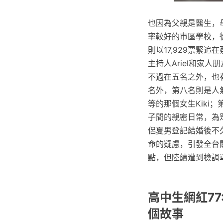
也因為父親是醫生，
率較好的市區學校，
則以17,929票緊追
主持人Ariel和家
不過在五名之外，也有
名外，第八名則是人
等的那個女生Kiki
子間的親密日常，為
侶夏男登記結婚後不
命的疑慮，引發全台
點，但陸續遭到檢調
高中生網紅7
個故事