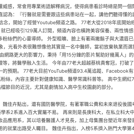
權威感，常會用專業術語解釋病況，使得病患看診時總是問一個
一直認為：『行醫就是需要跟這些病患站在一起，講他們聽得懂的
念，開始了經營Youtube頻道之路。 77老大從2018年底開始經營
，就已經吸引129萬人訂閱，頻道內容也橫跨美容保養、兩性情
多粉絲們的心靈導師。 外型粗曠、臉上有著兩撇鬍子與大濃眉已
形象，光看外表很難想像他其實是一名中醫師，當初放棄執業而選
希望藉由網路更大的影響力，秉持「用15分鐘的影片幫助好幾萬人」
理等，將醫學融入生活。 今年由77老大超越蔡桃貴奪冠，打破
期。 77老大目前YouTube頻道93.4萬追蹤、Facebook有
12.5萬粉絲，內容主要針對健康知識、醫學常識科普等。 高中生網紅
點檔節目的近況，尤其是劇情加入高中生校園劇的部分。
，魏佳卉點出，還有國防醫學院，有著軍職公費和未來退役後國
藥學系2系進入百大實屬不易。 再來則是長庚科大，在私立科大中
妝品應用系，其以培養醫護人才見長，加上母集團台塑近年來發
用的就業出路受人矚目。 魏佳卉指出，入榜5系擠入熱門大學第