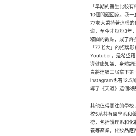
「早期的醫生比較有
10個問題回家。我
77老大秉持著這樣的信
道，至今才短短3年
精闢的觀點，成了許
「77老大」的招牌
Youtuber，是
導健康知識、身體調
貴將連續三屆拿下第一的預
Instagram也有
導了《天道》這個8
其他值得關注的學校
校5系共有醫學系和
榜，包括護理系和化
養等產業，化妝品應