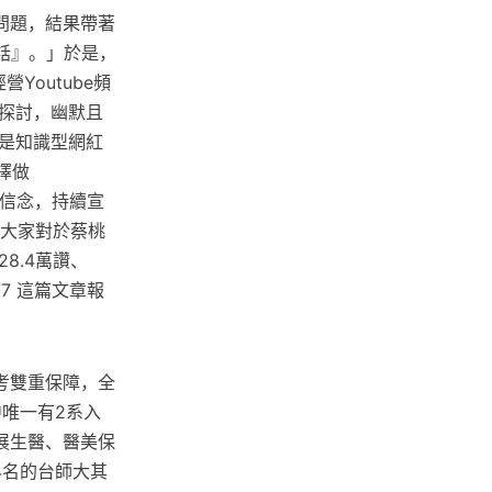
問題，結果帶著
話』。」於是，
Youtube頻
感探討，幽默且
是知識型網紅
擇做
的信念，持續宣
了大家對於蔡桃
28.4萬讚、
77 這篇文章報
考雙重保障，全
唯一有2系入
展生醫、醫美保
4名的台師大其