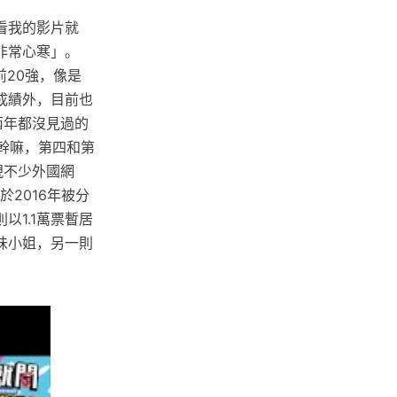
看我的影片就
非常心寒」。
前20強，像是
成績外，目前也
前兩年都沒見過的
幹嘛，第四和第
現不少外國網
於2016年被分
1.1萬票暫居
好味小姐，另一則