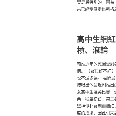
實是最特別的，因為
來已經穩健走出新格
高中生網紅
槓、滾輪 
賴姓少年的死因受到
情。 《寶貝好不好
也不遑多讓。 被問最
接唱出他最近剛推出的
女高中生選美比賽，
票，穩坐榜首，第二
些神似朴寶劍而爆紅
度的成果，因此引來