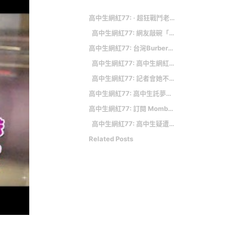
高中生網紅77: ‧ 超狂戰鬥老伯！72歲「方塊肌」拉雙槓、滾輪 網友看完都跪了
高中生網紅77: 網友敲碗「山道猴子」續集！作者點頭：會有下一個故事
高中生網紅77: 台灣Burberry員工私下公審VIP！男星高軒遭嗆：是不是有錢人？
高中生網紅77: 高中生網紅挑戰上課無極限「剃腋毛、剪光頭」樣樣來，影片曝光竟慘遭「退學」！？
高中生網紅77: 記者會她不捨江宏傑哽咽 女律師背景曝光
高中生網紅77: 高中生託夢抖內幕！靈媒崩潰改口「之前言論都我精神分裂所說出的」
高中生網紅77: 訂閱 Mombaby
高中生網紅77: 高中生疑遭師長霸凌憾事引公憤 網紅：校園與軍隊最明顯
Related Posts