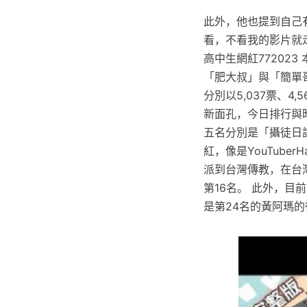
此外，他也提到自己
看，不看我的影片就
高中生網紅77202
「肥大叔」與「簡單
分別以5,037票、
新面孔，今日排行與
五名分別是「攝徒日記
紅，像是YouTube
派到台灣傳教，在台
第16名。 此外，目
是第24名的黃阿瑪