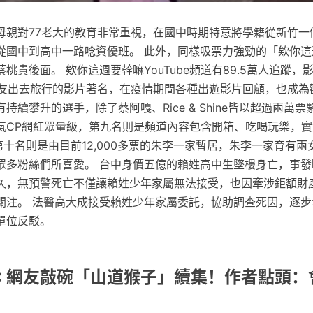
母親對77老大的教育非常重視，在國中時期特意將學籍從新竹一
從國中到高中一路唸資優班。 此外，同樣吸票力強勁的「欸你這
在蔡桃貴後面。 欸你這週要幹嘛YouTube頻道有89.5萬人追蹤
人朋友出去旅行的影片著名，在疫情期間各種出遊影片回顧，也成
持續攀升的選手，除了蔡阿嘎、Rice & Shine皆以超過兩萬
氣CP網紅眾量級，第九名則是頻道內容包含開箱、吃喝玩樂，
；第十名則是由目前12,000多票的朱李一家暫居，朱李一家育有
眾多粉絲們所喜愛。 台中身價五億的賴姓高中生墜樓身亡，事發
久，無預警死亡不僅讓賴姓少年家屬無法接受，也因牽涉鉅額財
關注。 法醫高大成接受賴姓少年家屬委託，協助調查死因，逐步
單位反駁。
7: 網友敲碗「山道猴子」續集！作者點頭