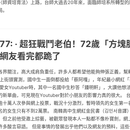
〈師資培育法〉上路，台師大過去20年來，面臨師培系所轉型的
局。
77: ‧ 超狂戰鬥老伯！72歲「方
網友看完都跪了
各界關注，高大成肩負重任，許多人都希望他能夠伸張正義，幫
》上街頭實測，國中生一面倒都投給「蔡阿嘎」，年紀最小網紅「
愛女Youtuber時，其中一名國中生秒答「鍾明軒」，大讚他想
新單曲，可見現在Youtuber對於小朋友的影響力真的很大。 
逾十萬人次參與網上投票，戰況十分激烈，暫時領先的女生第一
名的女生只有不到2萬票。 南韓高中生網紅金民書（김민서音譯
，但之前他受邀上綜藝，被觀眾發現本人一點都不像朴寶劍，網
許多酸言惡語。 但是事情的發展出乎他們以及網友的預料，這些