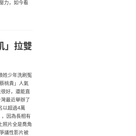
壓力，如今看
塊肌」拉雙
賴姓少年洗刷冤
蔡桃貴」人氣
法很好，還能直
台灣最近舉辦了
名以超過4萬
），因為長相有
上照片全是喬角
爭議性影片被