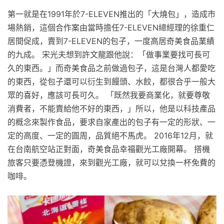
第一就是在1991年於7-ELEVEN推出的「大燒包」，造成市
場熱銷，這個合作案由當時擔任7-ELEVEN總經理的徐重仁
居間促成，賣到7-ELEVEN的包子，一度高居奇美食品業績
的九成。 宋光夫想到許文龍跟他說：「做事業要找可長可
久的東西。」而奇美食品之前做過包子，這是台灣人都愛吃
的東西，從包子還可以衍生到饅頭、水餃，都很合乎一般大
眾的喜好，應該可長可久。 「既然我要商業化，就要尊敬
消費者，不能賣給他不好的東西，」所以，他是以科技產品
的概念來製作食品，要求自家產出的包子有一定的形狀、一
定的高度、一定的圓周，品質絕不馬虎。 2016年12月，就
在台南航空站正對面，奇美食品幸福觀光工廠開幕。 搭機
旅客只要憑登機證，來到觀光工廠，就可以兌換一杯免費的
咖啡。