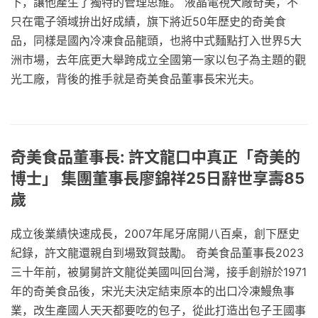
下，讓他產生了獨特的管理思維。 液晶電視大廠奇美，不
只在電子領域拚出好成績，旗下將近50年歷史的奇美食
品，同樣是國內冷凍食品龍頭，也將中式麵點打入世界5大
洲市場，去年底更大舉跨成立全國第一家以包子為主題的觀
光工廠，背後的推手就是奇美食品董事長宋光夫。
奇美食品董事長: 許文龍口中真正「奇美的
博士」 集團董事長廖錦祥25日辭世享壽85
歲
成立後業績快速成長，2007年尾牙席開八百桌，創下歷史
紀錄，許文龍還親自到場致賀鼓勵。 奇美食品董事長2023
三十年前，被舅舅許文龍從美國叫回台灣，接手創辦於1971
年的奇美食品後，宋光夫決定結束原本的出口冷凍鰻魚事
業，改生產國人天天都要吃的包子，從此打造出包子王國事