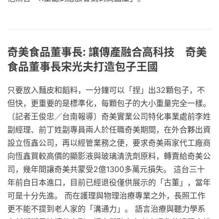
奇美食品董事長: 讓傳產融合高科技 奇美
食品董事長宋光夫打造包子王國
只要放入麵皮和饀料，一分鐘可以「捏」出32顆包子，不
但快，更重要的是標準化，每顆包子的大小重量完全一樣。
〔記者王俊忠／台南報導〕奇美實業公司特化事業處前李姓
副經理、前丁姓副專員兩人於任職奇美期間，在外合夥出資
設立恆鑫公司，再以經管業務之便，要求奇美兩家代工廠商
向恆鑫買較高價的顯影液與玻璃清洗劑原料，轉賣給奇美公
司，幾年間讓奇美共蒙受2億1300多萬元損失。 這台三十
年前自日本進口，目前已經退役僅供展示的「古董」，當年
可是十分先進。 而在護理與物理治療專業之外，長照工作
更不能不提到老人家的「溝通力」。 語言治療與聽力學系