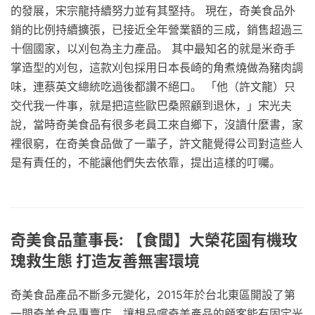
的發展，宋宗龍持續努力並有其堅持。 現在，奇美食品外
銷的比例持續擴張，已接近全年營業額的三成，銷售超過三
十個國家，以刈包為主力產品。 其中最知名的就是米奇手
掌造型的刈包，這款刈包採用日本長崎的角煮燒做為豬肉調
味，連蔡英文總統吃過後都讚不絕口。 「他（許文龍）只
交代我一件事，就是把這些歐巴桑照顧到退休，」宋光夫
說，當時奇美食品有很多老員工來自鄉下，沒讀什麼書，家
裡很窮，在奇美食品做了一輩子，許文龍覺得公司對這些人
是有責任的，不能讓他們失去依靠，提出這樣的叮囑。
奇美食品董事長: 【食聞】大榮花園有機玫
瑰救生態 打造友善無害環境
奇美食品產品不斷多元變化，2015年於台北東區開設了第
一間奇美食品專賣店，讓想品嚐奇美產品的顧客能有固定光