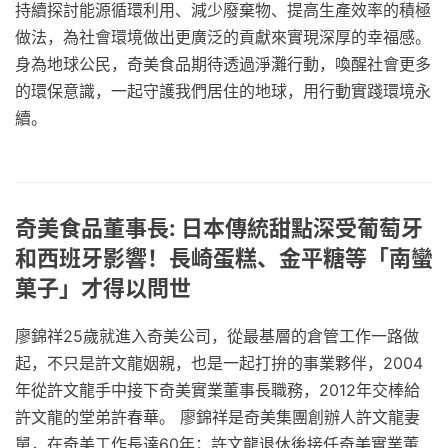
持續探討能源循環利用、減少廢棄物、提高生產效率的積極
做法，為社會環境做出更廣泛的貢獻來實現深厚的幸福感。
身為地球公民，奇美食品期待透過淨灘行動，喚醒社會更多
的環保意識，一起守護我們居住的地球，用行動實踐環境永
續。
奇美食品董事長: 日本傳統甜點深受葡萄牙
和西班牙影響！長崎蛋糕、金平糖等「南蠻
菓子」才得以問世
廖錦祥25歲就進入奇美公司，從最基層的倉管工作一路做
起，不只是許文龍姻親，也是一起打拚的事業夥伴，2004
年從許文龍手中接下奇美實業董事長職務，2012年交棒給
許文龍的堂弟許春華。 廖錦祥是奇美集團創辦人許文龍妻
舅，在奇美工作長達60年；許文龍退休後接任奇美實業董