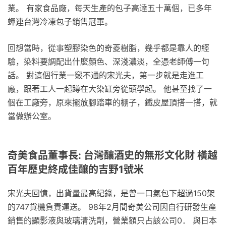
業。 有家食品廠，每天生產的包子高達五十萬個，已多年
蟬連台灣冷凍包子銷售冠軍。
回想當時，從事塑膠染色的奇菱樹脂，幾乎都是靠人的經
驗，染料要調配出什麼顏色、深淺濃淡，全憑老師傅一句
話。 對這個行業一竅不通的宋光夫，第一步就是走進工
廠，跟著工人一起蹲在大染缸旁從頭學起。 他甚至找了一
個在工廠旁，原來擺放腳踏車的棚子，鐵皮屋頂搭一搭，就
當做辦公室。
奇美食品董事長: 台灣釀酒史的無形文化財 橫越
百年歷史終成佳釀的吉野1號米
宋光夫回憶，出貨量最高紀錄，是曾一口氣包下超過150架
的747貨機負責運送。 98年2月間奇美公司因自行研發生產
銷售的顯影液與玻璃清洗劑，營業額只占該公司0． 與日本