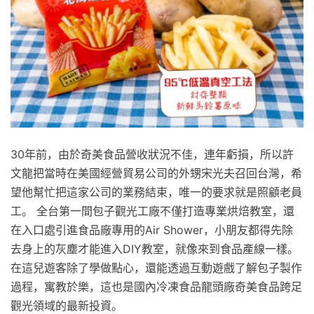
30年前，由於奇美食品營收狀況不佳，連年虧損，所以許
文龍把當時在美國經營貿易公司的外甥宋光夫召回台灣，希
望他幫忙把這家公司的業務結束，唯一的要求就是照顧老員
工。 全台第一間包子觀光工廠不僅打造專業烘焙教室，還
在入口處引進食品廠專用的Air Shower，小朋友都得先除
去身上的灰塵才能進入DIY教室，就像來到食品產線一樣。
在這兒遊客除了學做點心，還能透過互動遊戲了解包子製作
過程，寓教於樂，這也是國內冷凍食品龍頭廠奇美食品跨足
觀光領域的最新投資。