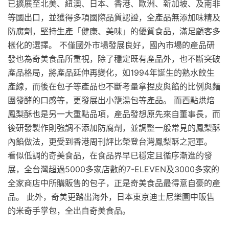
已擴展至北美、紐澳、日本、香港、歐洲、新加坡、及南非
等國出口，並獲得多項國際品質認證，全產品無添加味精及
防腐劑，堅持生產「健康、美味」的優質食品，滿足顧客多
樣化的選擇。 不僅國外市場發展良好，國內市場的產品研
發也為奇美食品所重視，除了穩定既有產品外，也不斷突破
產品格局，將產品延伸再變化，如1994年誕生的熟水餃生
產線，而後在包子等產品也不斷考量拿捏皮與餡的比例與麵
團發酵的口感等，更發展出小籠湯包等產品。 而西點烘焙
鳳梨酥也是另一大重點品項，產品發想原先來自董事長，而
後研發製作則強調不添加防腐劑，並調整一般常見的鳳梨酥
內餡做法，更受到香港周刊評比榮登台灣鳳梨酥之冠軍。
看似低調的奇美食品，在食品界早已穩定且循序漸進的發
展，全台灣超過5000多家店數的7-ELEVEN及3000多家的
全家商店中所購販售的包子，正是奇美食品最得意自豪的產
品。 此外，奇美更踏出海外，日本東京迪士尼樂園中販售
的米奇手掌包，全出自奇美食品。