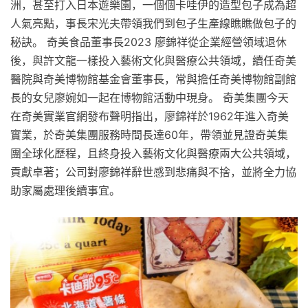
洲，甚至打入日本遊樂園，一個個卡哇伊的造型包子成為超
人氣亮點，事長宋光夫帶領我們到包子生產線瞧瞧做包子的
秘訣。 奇美食品董事長2023 廖錦祥從企業經營領域退休
後，與許文龍一樣投入藝術文化與醫療公共領域，續任奇美
醫院與奇美博物館基金會董事長，常與擔任奇美博物館副館
長的女兒廖婉如一起在博物館活動中現身。 奇美集團今天
在奇美實業官網發布聲明指出，廖錦祥於1962年進入奇美
實業，於奇美集團服務時間長達60年，帶領並見證奇美集
團全球化歷程，且終身投入藝術文化與醫療兩大公共領域，
貢獻卓著；公司對廖錦祥辭世感到悲痛與不捨，並將全力協
助家屬處理後續事宜。