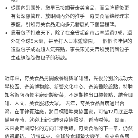
從國內到國外，您早已接觸著奇美食品，而品牌幕後更
有著深慮管理、放眼國內外的推手－奇美食品總經理宋
宗龍，引領奇美食品走向多元發展的下個里程碑。
靠著包子打遍天下，除了在全省超商市占率超過9成，還
外銷全球5大洲，甚至打入日本遊樂園，一個個卡哇伊的
造型包子成為超人氣亮點，事長宋光夫帶領我們到包子
生產線瞧瞧做包子的秘訣。
近年來，奇美食品另開設餐廳與咖啡館，先後分別於成功大
學校區、奇美博物館、新營文化中心、奇美醫院設點，特聘
知名飯店西餐主廚研製新菜，不定期推出口袋餐點，結合咖
啡、人文、美食服務大眾。 去年，奇美食品首度邁出台
灣，在菲律賓建廠，將目標瞄準東協國家，可惜12月底正準
備量產時，就碰上新冠肺炎疫情爆發，暫時喊停。 然而，
未來要走國際化的方向非常明確，奇美食品的下一章，仍然
值得期待。 近幾年來，全球飲食趨勢大變革，愈來愈多居