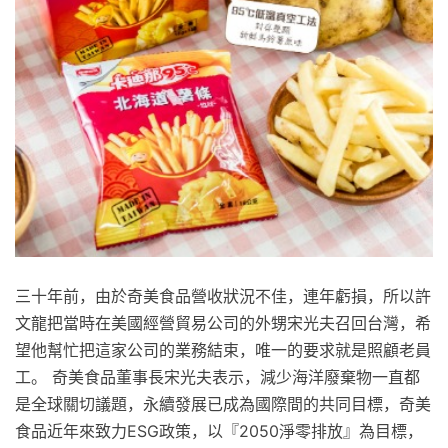
三十年前，由於奇美食品營收狀況不佳，連年虧損，所以許
文龍把當時在美國經營貿易公司的外甥宋光夫召回台灣，希
望他幫忙把這家公司的業務結束，唯一的要求就是照顧老員
工。 奇美食品董事長宋光夫表示，減少海洋廢棄物一直都
是全球關切議題，永續發展已成為國際間的共同目標，奇美
食品近年來致力ESG政策，以『2050淨零排放』為目標，