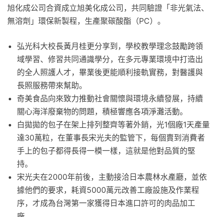
旭化成公司合資成立旭美化成公司，共同驗證「非光氣法、
無溶劑」環保新製程，生產聚碳酸酯（PC）。
弘光科大校長黃月桂更分享到，學校教學理念鼓勵跨領
域學習、修習共同通識學分，在多元專業環境中打造出
的全人照護人才，畢業後更能順利接軌實務，對醫護與
長照服務帶來幫助。
奇美食品向來致力推動社會關懷與環境永續發展，持續
關心海洋廢棄物的問題，積極響應各項淨灘活動。
白拋拋的包子在架上排列整齊等著外銷，光1個廠1天產量
達30萬粒，在董事長宋光夫的監管下，每個賣到消費者
手上的包子都得長得一模一樣，這就是他對品質的堅
持。
宋光夫在2000年前後，主動接洽日本農林水產廳，並依
據他們的要求，耗資5000萬元改善工廠設施及作業程
序，才成為台灣第一家獲得日本進口許可的肉品加工
廠。