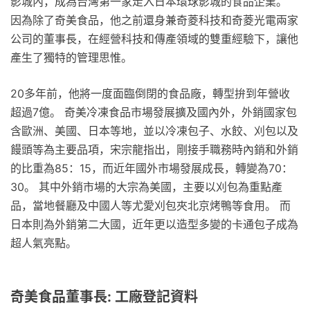
影城內，成為台灣第一家走入日本環球影城的食品企業。
因為除了奇美食品，他之前還身兼奇菱科技和奇菱光電兩家
公司的董事長，在經營科技和傳產領域的雙重經驗下，讓他
產生了獨特的管理思惟。
20多年前，他將一度面臨倒閉的食品廠，轉型拚到年營收
超過7億。 奇美冷凍食品市場發展擴及國內外，外銷國家包
含歐洲、美國、日本等地，並以冷凍包子、水餃、刈包以及
饅頭等為主要品項，宋宗龍指出，剛接手職務時內銷和外銷
的比重為85：15，而近年國外市場發展成長，轉變為70：
30。 其中外銷市場的大宗為美國，主要以刈包為重點產
品，當地餐廳及中國人等尤愛刈包夾北京烤鴨等食用。 而
日本則為外銷第二大國，近年更以造型多變的卡通包子成為
超人氣亮點。
奇美食品董事長: 工廠登記資料