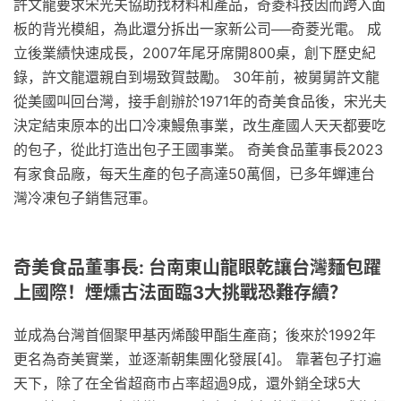
許文龍要求宋光夫協助找材料和產品，奇菱科技因而跨入面
板的背光模組，為此還分拆出一家新公司──奇菱光電。 成
立後業績快速成長，2007年尾牙席開800桌，創下歷史紀
錄，許文龍還親自到場致賀鼓勵。 30年前，被舅舅許文龍
從美國叫回台灣，接手創辦於1971年的奇美食品後，宋光夫
決定結束原本的出口冷凍鰻魚事業，改生產國人天天都要吃
的包子，從此打造出包子王國事業。 奇美食品董事長2023
有家食品廠，每天生產的包子高達50萬個，已多年蟬連台
灣冷凍包子銷售冠軍。
奇美食品董事長: 台南東山龍眼乾讓台灣麵包躍
上國際！煙燻古法面臨3大挑戰恐難存續？
並成為台灣首個聚甲基丙烯酸甲酯生產商；後來於1992年
更名為奇美實業，並逐漸朝集團化發展[4]。 靠著包子打遍
天下，除了在全省超商市占率超過9成，還外銷全球5大