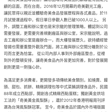
顧的店面，而在台南，2016年12月開幕的奇美觀光工廠，
讓民眾得以親近並體驗奇美食品發展歷程與各式產品，於11
月試營運過程中，假日單日參觀人數已破1000人以上。 另
外，調整工廠和辦公室也是宋宗龍的管理策略，體認到公司
需要發展，更需要完善規劃廠區與辦公室，宋宗龍說明，過
去工廠和辦公室是廠辦合一，而大樓發展歷久，欲持續經管
發揚也需要重整外觀及門面，將工廠與辦公空間分離對於公
司而言更為恰當。 從公司內部人事到外部廠區整合，從裡
到外的整頓安排，讓奇美食品內外皆更加完善，對於發展開
創則更是一劑強心針。
為滿足更多消費者，更開發多項傳統美食類別，如燒賣、饅
頭、甜包、抓餅、精緻調理包等中式菜餚調理食品外，民國
88年成立西點部，開創各式精緻西點蛋糕；獨創黃金烘培
工法的「奇美黃金鳯梨酥」，還於2012年香港明報周刊評
選為台灣鳯梨酥冠軍。 至今，奇美食品於國內外市場版圖