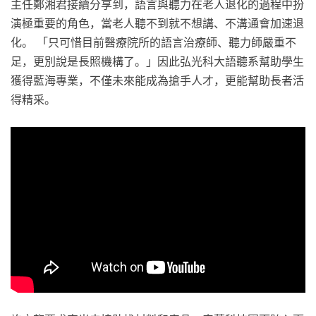
主任鄭湘君接續分享到，語言與聽力在老人退化的過程中扮
演極重要的角色，當老人聽不到就不想講、不溝通會加速退
化。 「只可惜目前醫療院所的語言治療師、聽力師嚴重不
足，更別說是長照機構了。」因此弘光科大語聽系幫助學生
獲得藍海專業，不僅未來能成為搶手人才，更能幫助長者活
得精采。