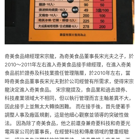
奇美食品總經理宋宗龍，為奇美食品董事長宋光夫之子，於
2010～2011年左右進入奇美食品接手總經理，在進入奇美
食品前於證券及科技業擔任管理階層，於2010年左右，當
時奇美食品董事長宋光夫對於公司經營有所需求，使得宋宗
龍決定進入奇美食品。 宋宗龍提及，食品業和過去證券、
科技產業領域大不相同，但以執行管理而言主軸差異不大，
因此接手上並無太大轉換困難。 而在接手後，首先便著手
調整人事及廠區規劃，這是他細心觀察並領導的突破性做
法。 因為除了奇美食品，他之前還身兼奇菱科技和奇菱光
電兩家公司的董事長，在經營科技和傳產領域的雙重經驗