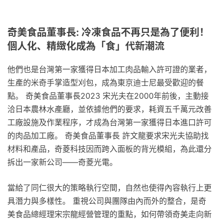
奇美食品董事長: 冷凍食品不再只是為了便利！
個人化、精緻化成為「食」代新潮流
他們也是台灣第一家獲得日本加工肉品輸入許可證的業者，
生產的米奇手掌造型刈包，成為東京迪士尼最受歡迎的餐
點。 奇美食品董事長2023 宋光夫在2000年前後，主動接
洽日本農林水產廳，並依據他們的要求，耗資五千萬元改善
工廠設施及作業程序，才成為台灣第一家獲得日本進口許可
的肉品加工廠。 奇美食品董事長 許文龍要求宋光夫協助找
材料和產品，奇菱科技因而跨入面板的背光模組，為此還分
拆出一家新公司——奇菱光電。
當給了同仁很大的策略執行空間，自然也使得內容執行上更
具潛力與多樣性。 重視公司與團隊由內而外的整合，是奇
美食品總經理宋宗龍經營管理的重點，如何帶領奇美走向新