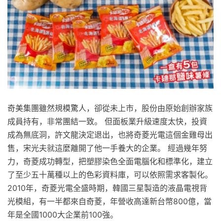
奇美集團雖然規模驚人，卻從未上市，股份由原始創辦家族
成員持有，非常團結一致。 但面板業升級速度太快，投資
成為無底洞，許文龍決定退出，也將奇菱光電這個金雞母出
售，宋光夫就這麼離開了他一手養大的企業。 經過幾年努
力，奇菱成功轉型，把塑膠染色全面電腦化和標準化，建立
了至少五十萬種以上的色彩資料庫，可以依照需求客製化。
2010年，奇菱光電全盛時期，韓國三星製造的液晶電視背
光模組，有一半都來自奇菱，年營收高達新台幣800億，當
年是全國1000大企業前100強。