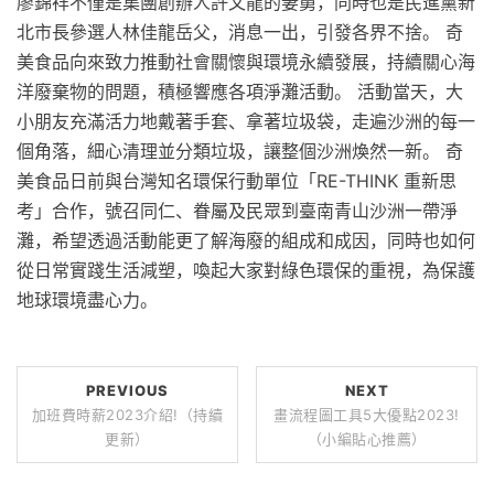
廖錦祥不僅是集團創辦人許文龍的妻舅，同時也是民進黨新
北市長參選人林佳龍岳父，消息一出，引發各界不捨。 奇
美食品向來致力推動社會關懷與環境永續發展，持續關心海
洋廢棄物的問題，積極響應各項淨灘活動。 活動當天，大
小朋友充滿活力地戴著手套、拿著垃圾袋，走遍沙洲的每一
個角落，細心清理並分類垃圾，讓整個沙洲煥然一新。 奇
美食品日前與台灣知名環保行動單位「RE-THINK 重新思
考」合作，號召同仁、眷屬及民眾到臺南青山沙洲一帶淨
灘，希望透過活動能更了解海廢的組成和成因，同時也如何
從日常實踐生活減塑，喚起大家對綠色環保的重視，為保護
地球環境盡心力。
PREVIOUS
NEXT
加班費時薪2023介紹!（持續
畫流程圖工具5大優點2023!
更新）
（小編貼心推薦）