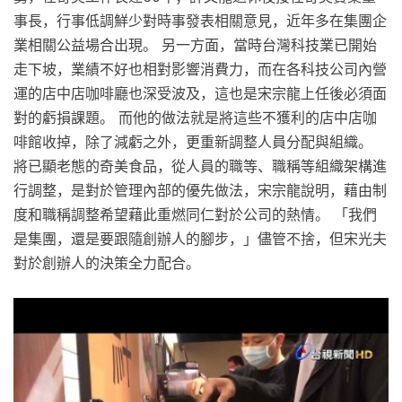
事長，行事低調鮮少對時事發表相關意見，近年多在集團企
業相關公益場合出現。 另一方面，當時台灣科技業已開始
走下坡，業績不好也相對影響消費力，而在各科技公司內營
運的店中店咖啡廳也深受波及，這也是宋宗龍上任後必須面
對的虧損課題。 而他的做法就是將這些不獲利的店中店咖
啡館收掉，除了減虧之外，更重新調整人員分配與組織。
將已顯老態的奇美食品，從人員的職等、職稱等組織架構進
行調整，是對於管理內部的優先做法，宋宗龍說明，藉由制
度和職稱調整希望藉此重燃同仁對於公司的熱情。 「我們
是集團，還是要跟隨創辦人的腳步，」儘管不捨，但宋光夫
對於創辦人的決策全力配合。