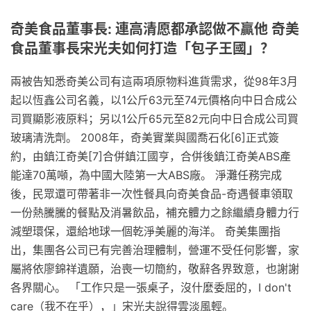
奇美食品董事長: 連高清愿都承認做不贏他 奇美
食品董事長宋光夫如何打造「包子王國」？
兩被告知悉奇美公司有這兩項原物料進貨需求，從98年3月
起以恆鑫公司名義，以1公斤63元至74元價格向中日合成公
司買顯影液原料；另以1公斤65元至82元向中日合成公司買
玻璃清洗劑。 2008年，奇美實業與國喬石化[6]正式簽
約，由鎮江奇美[7]合併鎮江國亨，合併後鎮江奇美ABS產
能達70萬噸，為中國大陸第一大ABS廠。 淨灘任務完成
後，民眾還可帶著非一次性餐具向奇美食品-奇遇餐車領取
一份熱騰騰的餐點及消暑飲品，補充體力之餘繼續身體力行
減塑環保，還給地球一個乾淨美麗的海洋。 奇美集團指
出，集團各公司已有完善治理體制，營運不受任何影響，家
屬將依廖錦祥遺願，治喪一切簡約，敬辭各界致意，也謝謝
各界關心。 「工作只是一張桌子，沒什麼委屈的，I don't
care（我不在乎），」宋光夫說得雲淡風輕。