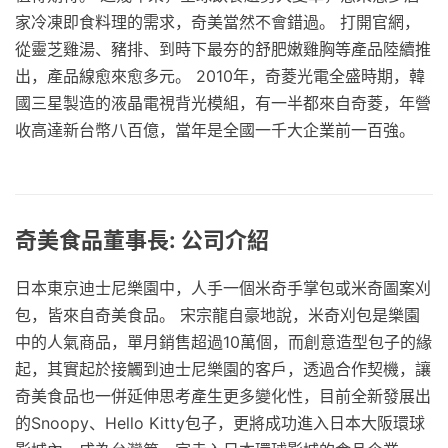
家冷凍即食料理的需求，奇美當然不會錯過。 打開官網，
從靈芝雞湯、豬排、到時下最夯的舒肥嫩雞胸等產品陸續推
出，產品線愈來愈多元。 2010年，奇菱光電全盛時期，韓
國三星製造的液晶電視背光模組，有一半都來自奇菱，年營
收高達新台幣八百億，當年是全國一千大企業前一百強。
奇美食品董事長: 公司介紹
日本東京迪士尼樂園中，人手一個米奇手掌包或米奇圖案刈
包，皆來自奇美食品。 宋宗龍自豪地說，米奇刈包是樂園
中的人氣商品，單月銷售超過10萬個，而創意造型包子的緣
起，其實起於接觸到迪士尼樂園的客戶，透過合作契機，讓
奇美食品也一併延伸思考產生更多變化性，目前全新發展出
的Snoopy、Hello Kitty包子，更將成功進入日本大阪環球