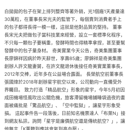
白拋拋的包子在架上排列整齊等著外銷，光1個廠1天產量達
30萬粒，在董事長宋光夫的監管下，每個賣到消費者手上
的包子都得長得一模一樣，這就是他對品質的堅持。 董事
長宋光夫把做包子當科技業來經營，設立一套標準化程序，
不只每一顆包子要稱重，發酵時間也得精準拿捏，甚至要幫
發酵中的包子量身材。 奇美實業今天公告，奇美集團董事
長廖錦祥因病於昨天辭世，享壽85歲；廖錦祥是奇美集團
創辦人許文龍妻舅，在許文龍退休後接任奇美實業董事長，
2012年交棒，近年多在公益場合露面。 長榮航空前董事長
張國煒於2018年創辦星宇航空以來，公司動向一直備受外
界矚目。 致力打造「精品航空」形象的星宇，今年5月初因
成田機場怪風吹出公關危機，旅客滯留機場鋪睡袋過夜的畫
面被痛批是「驚品航空」、「空中監獄」，讓星宇形象受
損。 這起事件告一段落後，日前知名機票達人「布萊N」接
到網友私訊，詢問「星宇是廉價航空還是傳統航空？」，讓
他無言「K董聽到應該會氣到高血壓」。