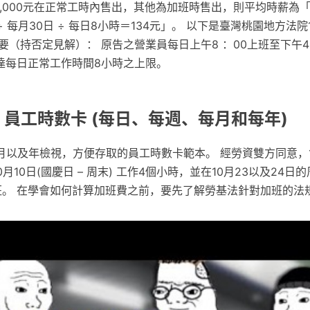
有2,000元在正常工時內售出，其他為加班時售出，則平均時薪為「（
元）÷ 每月30日 ÷ 每日8小時＝134元」。 以下是臺灣桃園地方法
要（持否定見解）： 原告之營業員每日上午8 ：00上班至下午4
已達每日正常工作時間8小時之上限。
 員工時數卡 (每日、每週、每月和每年)
月以及年檢視，方便存取的員工時數卡範本。 經勞資雙方同意，
月10日(國慶日 – 周末) 工作4個小時，並在10月23以及24
班。 在學會如何計算加班費之前，要先了解勞基法針對加班的法