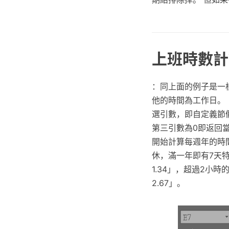
上班時數計
：同上面的例子是一樣
他的時間為工作日。 
選引數，即自定義節
第三引數為0即返回
開始計算每週年的時
休，滿一年即有7天特
1.34」，超過2小時的
2.67」。