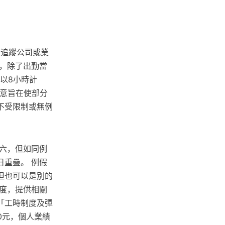
您追蹤公司或業
，除了出勤當
以8小時計
定意旨在使部分
不受限制或無例
期六，但如同例
重疊。 例假
但也可以是別的
度，提供相關
「工時制度及彈
0元，個人業績