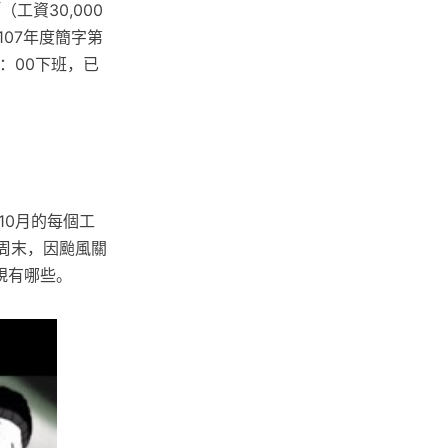
工資30,000
院107年度簡字第
：00下班，已
10月的每個工
日的周末，因颱風關
規有哪些。