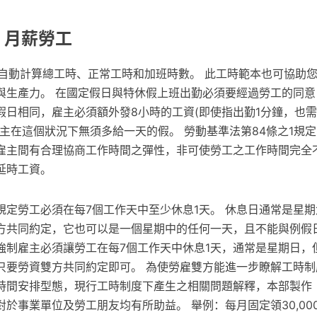
 月薪勞工
時表會自動計算總工時、正常工時和加班時數。 此工時範本也可協助
與生產力。 在國定假日與特休假上班出勤必須要經過勞工的同意
假日相同，雇主必須額外發8小時的工資(即使指出勤1分鐘，也需
主在這個狀況下無須多給一天的假。 勞動基準法第84條之1規
雇主間有合理協商工作時間之彈性，非可使勞工之工作時間完全
延時工資。
規定勞工必須在每7個工作天中至少休息1天。 休息日通常是星
方共同約定，它也可以是一個星期中的任何一天，且不能與例假日
強制雇主必須讓勞工在每7個工作天中休息1天，通常是星期日，
只要勞資雙方共同約定即可。 為使勞雇雙方能進一步瞭解工時制
時間安排型態，現行工時制度下產生之相關問題解釋，本部製作
於事業單位及勞工朋友均有所助益。 舉例：每月固定領30,00