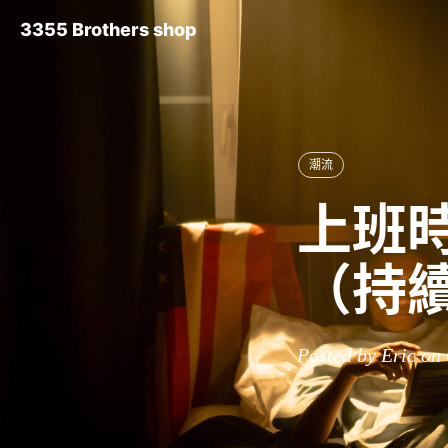
3355 Brothers shop
潮流
上班時
（持
Posted by Eric on