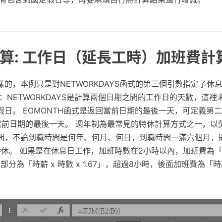
算: 工作日（延長工時）加班費計
的，本例只是對NETWORKDAYS函式的第三個引數指定了休
：NETWORKDAYS是計算兩個日期之間的工作日的天數，這裡
假日。 EOMONTH函式是返回當前日期的最後一天，可定義第
當前日期的最後一天。 週年制為最常見的特休計算方式之一，以
間，不論到職時間是何年、何月、何日，到職時間一滿六個月，
休。 如果是在休息日工作，加班時數在2小時以內，加班費為「時薪
部分為「時薪 x 時數 x 1.67」，超過8小時，後面加班費為「時薪