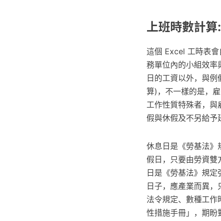
上班時數計算:
這個 Excel 工
務單位內的小組效率
日的工資以外，與例
算)，不一樣的是，雇
工作性質特殊者，與
假與休假及不另給予
休息日是《勞基法》
假日，只要由勞資雙
日是《勞基法》規定
日子，應產業而異，
法令規定、數種工作
性措施手冊」，期盼對