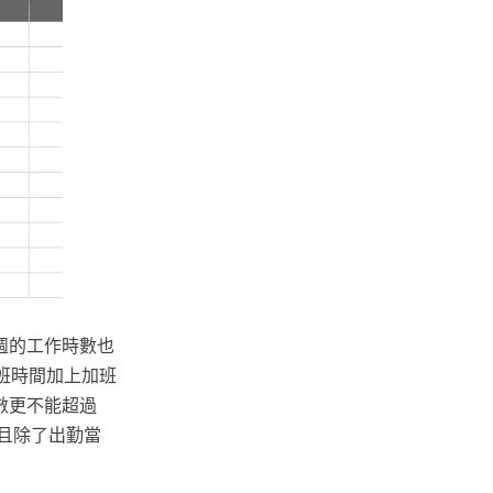
每週的工作時數也
上班時間加上加班
時數更不能超過
並且除了出勤當