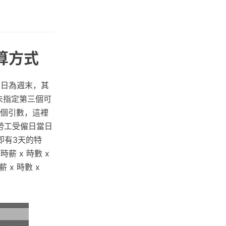
算方式
息日為週末，其
未指定第三個可
二個引數，這裡
勞工受僱日當日
即有3天的特
 x 時數 x
 x 時數 x