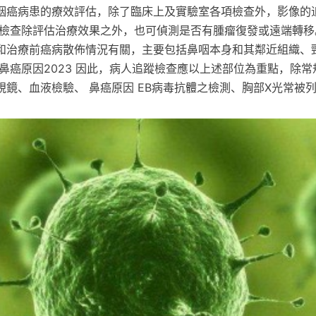
咽癌病患的療效評估，除了臨床上及實驗室各項檢查外，影像的
蹤檢查除評估治療效果之外，也可偵測是否有腫瘤復發或遠端轉移
和治療前癌病散佈情況有關，主要包括鼻咽本身和其鄰近組織、
鼻癌原因2023 因此，病人追蹤檢查應以上述部位為重點，除
視鏡、血液檢驗、 鼻癌原因 EB病毒抗體之檢測、胸部X光常被