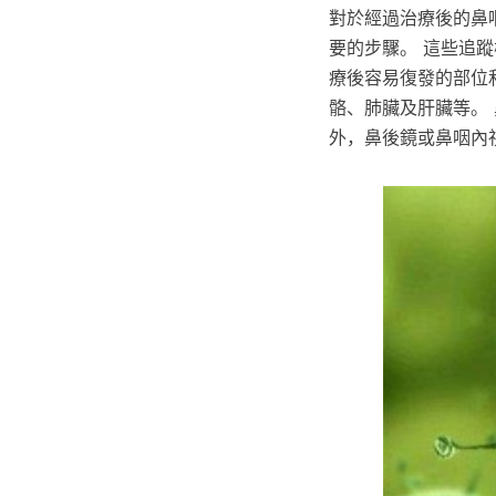
對於經過治療後的鼻
要的步驟。 這些追
療後容易復發的部位
骼、肺臟及肝臟等。 
外，鼻後鏡或鼻咽內