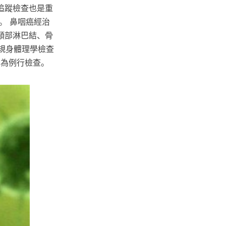
追蹤檢查也是重
。 鼻咽癌經治
頸部淋巴結、骨
常規身體理學檢查
列為例行檢查。