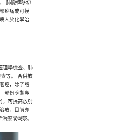
。 肺臟轉移初
部疼痛或可摸
病人於化學治
經理學檢查、肺
查等。 合併放
咽癌，除了體
 部份晚期鼻
apy)，可提高放射
治療，目前亦
步治療或觀察。