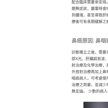
配合臨床需要來安排
期無症狀，嚴重時會
到腫塊，甚至導致肝
療後可有長期緩解之
鼻癌原因: 鼻
診斷確立之後，需要
部X光、肝臟超音波
射治療及化學治療，
外放射治療再加上鼻
咽癌病人，可考慮使用一天兩
治療之劑量，並減少
無定論。 少數的病