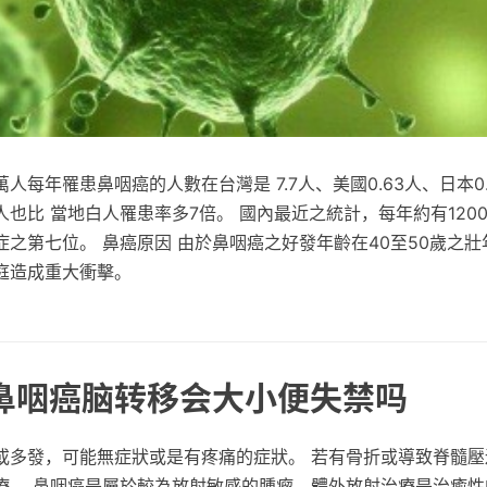
人每年罹患鼻咽癌的人數在台灣是 7.7人、美國0.63人、日本0.
也比 當地白人罹患率多7倍。 國內最近之統計，每年約有120
之第七位。 鼻癌原因 由於鼻咽癌之好發年齡在40至50歲之
庭造成重大衝擊。
 鼻咽癌脑转移会大小便失禁吗
或多發，可能無症狀或是有疼痛的症狀。 若有骨折或導致脊髓壓
療。 鼻咽癌是屬於較為放射敏感的腫瘤，體外放射治療是治癒性