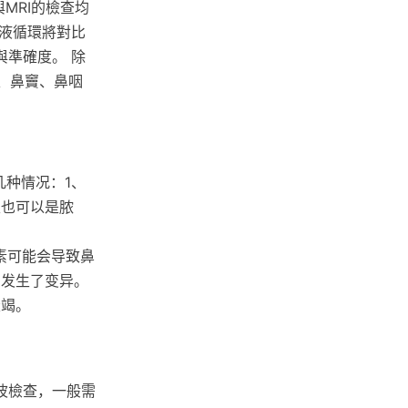
MRI的檢查均
液循環將對比
準確度。 除
、鼻竇、鼻咽
几种情况：1、
性也可以是脓
素可能会导致鼻
因发生了变异。
衰竭。
波檢查，一般需