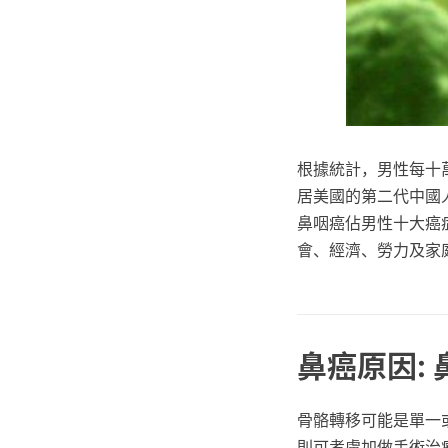
根據統計，男性每十萬
居美國的第二代中國人
鼻咽癌佔男性十大癌症
會、經濟、勞力及家
鼻癌原因:
骨骼轉移可能是單一
則可考慮加做手術治