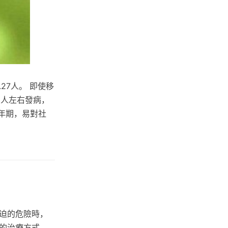
27人。 即使移
0人左右發病，
壯年期，易對社
迫的危險時，
的治療方式，