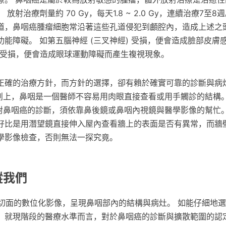
放射治療劑量約 70 Gy，每天1.8 ~ 2.0 Gy，連續治療7至8
道，鼻咽癌腫瘤細胞常沿著這些孔道侵犯到顱腔內，造成上述之
能障礙。 如第五腦神經 (三叉神經) 受損，便會造成臉部皮膚
) 受損，便會造成眼球運動障礙而產生複視現象。
正確的治療方針，而方針的選擇，卻有賴於確實可靠的診斷與病
解剖上，鼻咽是一個醫師不容易用肉眼直接查看或用手觸診的結構
上對鼻咽癌的診斷，須依靠鼻後鏡或鼻咽內視鏡與醫學影像的幫忙
好比是用潛望鏡直接伸入屋內查看牆上的表面是否有異常，而牆
學影像檢查，否則無法一探究竟。
蹤我們
各種切面的數位化影像，呈現鼻咽部內的結構與病灶。 如能仔細地
，就現階段的醫療水準而言，對於鼻咽癌的診斷與擴散範圍的認定，