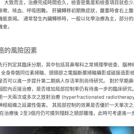
。 大致而言，治療完成時間愈久，檢查密集度和檢查項目就愈少
咳嗽、咳血、呼吸困難。 肝臟轉移初期無症狀，嚴重時會右上腹
機能衰竭。 通常發生內臟轉移時，一般以化學治療為主，部分的
機會。
咽癌的風險因素
先行判定其臨床分期，其中包括耳鼻喉科之常規理學檢查、腦神
、全身骨骼同位素掃瞄、頭頸部之電腦斷層掃瞄攝影或磁振造影檢
是否可以進一步提升第二期病人存活率則尚待研究。 對於早期鼻
咽腔內近接治療，是否增加局部控制率仍有待進一步的臨床研究。
次或多次之放射治療 (hyperfractionated radiother
神經組織之延遲性傷害。 其局部控制的效果是否優於一天單次之
人在治療後 2至3個月仍可摸到殘餘之頸部腫塊，此時可考慮進一