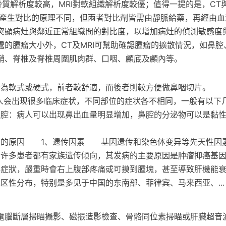
骨質解析度較高，MRI對軟組織解析度較優；值得一提的是，CT與
管產生對比的原理不同，但兩者對比劑皆需由靜脈給藥，再經由血
突顯病灶與鄰近正常組織間的對比度，以增加病灶的偵測敏感度與
處的腫瘤大小外，CT及MRI可幫助確認腫瘤的擴散情況，如鼻腔
鞘、脊椎及脊椎周圍肌肉群、口咽、顱底及顱內等。
分為軟式或硬式，前者較舒適，而後者則較方便做鼻咽切片。
人会出现很多临床症状，不同部位的症状各不相同，一般有以下
鼻腔：病人可以出现鼻出血量明显增加，鼻腔的分泌物可以是黏
癌的原因 1、遗传因素 基因遗传和染色体变异等先天性因
有许多患者都有家族遗传倾向，其发病的主要原因是肿瘤抑癌基
無症狀，嚴重時會右上腹部疼痛或可摸到腫塊，甚至導致肝機能
区性分布，特别是多见于中国的东南部、菲律宾、马来西亚、...
電腦斷層掃瞄攝影、磁振造影檢查、骨骼同位素掃瞄或肝臟超音