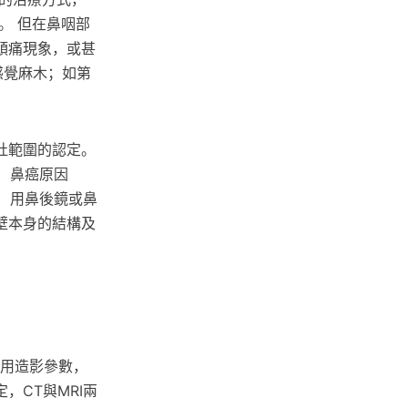
週。 但在鼻咽部
頭痛現象，或甚
感覺麻木；如第
灶範圍的認定。
。 鼻癌原因
。 用鼻後鏡或鼻
壁本身的結構及
選用造影參數，
CT與MRI兩