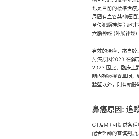
也是目前的標準治療。 
周圍有血管與神經通
至侵犯腦神經引起其功
六腦神經 (外展神經
有效的治療，來自於
鼻癌原因2023 在
2023 因此，臨床
咽內視鏡檢查鼻咽，
牆壁以外，則有賴醫
鼻癌原因: 追
CT及MRI可提供
配合醫師的審慎判讀