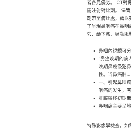
者各見優劣。 CT對
需注射對比劑。 儘
劑帶至病灶處，藉以
了呈現鼻咽癌在鼻咽
旁、顳下窩、頸動脈
鼻咽內視鏡可
"鼻癌晚期的病
晚期鼻癌侵犯
性。当鼻癌肿...
一、引起鼻咽
咽癌的发生，
肝臟轉移初期
鼻咽癌主要呈地
特殊影像學檢查，如