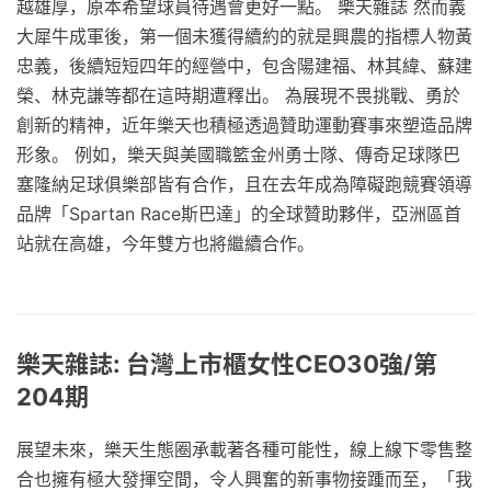
越雄厚，原本希望球員待遇會更好一點。 樂天雜誌 然而義
大犀牛成軍後，第一個未獲得續約的就是興農的指標人物黃
忠義，後續短短四年的經營中，包含陽建福、林其緯、蘇建
榮、林克謙等都在這時期遭釋出。 為展現不畏挑戰、勇於
創新的精神，近年樂天也積極透過贊助運動賽事來塑造品牌
形象。 例如，樂天與美國職籃金州勇士隊、傳奇足球隊巴
塞隆納足球俱樂部皆有合作，且在去年成為障礙跑競賽領導
品牌「Spartan Race斯巴達」的全球贊助夥伴，亞洲區首
站就在高雄，今年雙方也將繼續合作。
樂天雜誌: 台灣上市櫃女性CEO30強/第
204期
展望未來，樂天生態圈承載著各種可能性，線上線下零售整
合也擁有極大發揮空間，令人興奮的新事物接踵而至，「我