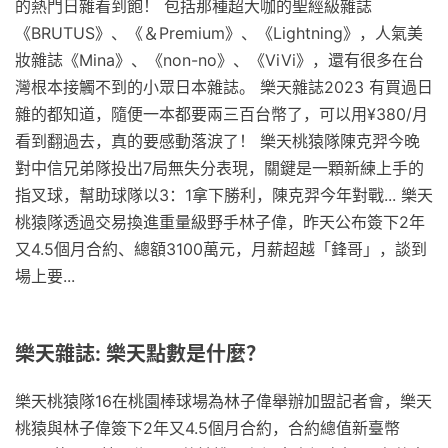
的熱門日雜看到飽！ 包括那種超大咖的聖經級雜誌
《BRUTUS》、《＆Premium》、《Lightning》，人氣美
妝雜誌《Mina》、《non-no》、《ViVi》，還有很多在台
灣根本接觸不到的小眾日本雜誌。 樂天雜誌2023 有買過日
雜的都知道，隨便一本都要兩三百台幣了，可以用¥380/月
看到翻過去，真的要感動落淚了！ 樂天桃猿隊陳克羿今晚
對中信兄弟隊投出7局無失分表現，關鍵是一顆新練上手的
指叉球，幫助球隊以3：1拿下勝利，陳克羿今年對戰... 樂天
桃猿隊透過交易換進重量級野手林子偉，昨天公布簽下2年
又4.5個月合約、總額3100萬元，月薪超越「鋒哥」，談到
場上要...
樂天雜誌: 樂天點數是什麼？
樂天桃猿隊16在桃園棒球場為林子偉舉辦加盟記者會，樂天
桃猿與林子偉簽下2年又4.5個月合約，合約總值新臺幣