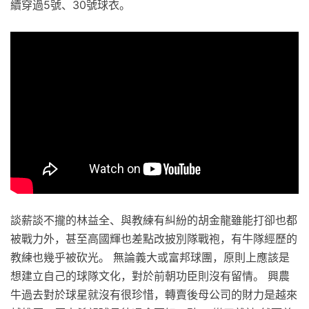
續穿過5號、30號球衣。
談薪談不攏的林益全、與教練有糾紛的胡金龍雖能打卻也都
被戰力外，甚至高國輝也差點改披別隊戰袍，有牛隊經歷的
教練也幾乎被砍光。 無論義大或富邦球團，原則上應該是
想建立自己的球隊文化，對於前朝功臣則沒有留情。 興農
牛過去對於球星就沒有很珍惜，轉賣後母公司的財力是越來