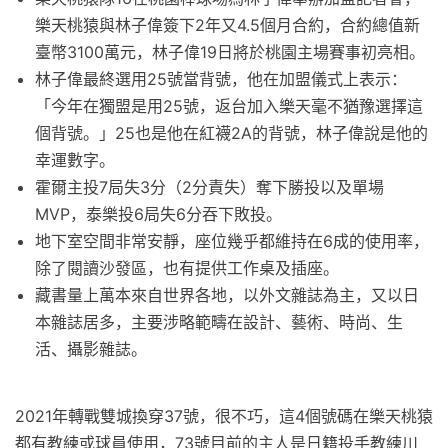
樂天桃猿與林子偉簽下2年又4.5個月合約，合約總值新
臺幣3100萬元，林子偉19日將於桃園主場賽事初亮相。
林子偉最終選用25號當背號，他在加盟儀式上表示：
「今年在獨盟是用25號，返台加入樂天毫不猶豫選擇這
個背號。」25也是他在紅襪2A的背號，林子偉說是他的
幸運數字。
霍爾主投7局失3分（2分責失）奪下勝投以及單場
MVP，泰樂投6局失6分吞下敗投。
地下室空間非常安靜，座位幾乎都維持在6成的使用率，
除了閱讀沙發區，也有提供工作桌及插座。
藏書量上萬本來自世界各地，以外文雜誌為主，又以日
本雜誌居多，主要涉略範疇在設計、藝術、時尚、生
活、攝影雜誌。
2021年轉戰雙城換穿37號，很不巧，這4個號碼在樂天桃猿
都有教練或球員使用，73號目前的主人是日籍投手教練川