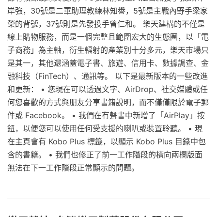
岸強，30號是二軍助理教練林知譽，5號是主戰內野手梁家
榮的背號，37號則是先發投手曾仁和。 樂天建構的不僅是
線上購物服務，而是一個完整且範圍宏大的生態圈，以「電
子商務」為主軸，衍生輻射的產業別十分多元，樂天市場只
是其一，其他還涵蓋電子書、旅遊、信用卡、數據調查、金
融科技（FinTech）、通訊等。 以下是最新版本的一些改進
和更新： • 您現在可以透過文字、AirDrop、社交媒體或任
何您喜歡的方式與朋友分享書籍說明，而不僅僅限於電子郵
件或 Facebook。 • 我們在有聲書中新增了「AirPlay」按
鈕，以便您可以使用任何受支援的喇叭或裝置聆聽。 • 現
在主頁會有 Kobo Plus 標籤，以顯示 Kobo Plus 目錄中包
含的書籍。 • 我們也修正了前一工作階段的橫向兩欄版面
無法在下一工作階段正常顯示的問題。