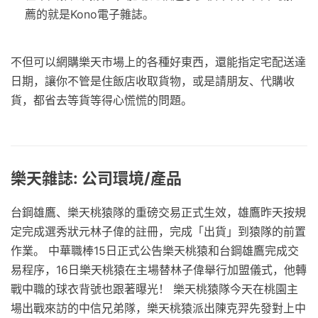
薦的就是Kono電子雜誌。
不但可以網購樂天市場上的各種好東西，還能指定宅配送達
日期，讓你不管是住飯店收取貨物，或是請朋友、代購收
貨，都省去等貨等得心慌慌的問題。
樂天雜誌: 公司環境/產品
台鋼雄鷹、樂天桃猿隊的重磅交易正式生效，雄鷹昨天按規
定完成選秀狀元林子偉的註冊，完成「出貨」到猿隊的前置
作業。 中華職棒15日正式公告樂天桃猿和台鋼雄鷹完成交
易程序，16日樂天桃猿在主場替林子偉舉行加盟儀式，他轉
戰中職的球衣背號也跟著曝光！ 樂天桃猿隊今天在桃園主
場出戰來訪的中信兄弟隊，樂天桃猿派出陳克羿先發對上中