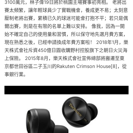
3100萬元，林子偉19日將於桃園主場賽事初亮相。 老將出
賽太頻繁，讓年輕球員少了實戰機會，養成更不易；太刻意
壓制老將出賽，累積已久的球迷可能會打抱不平；若只是偶
爾出賽，則是在有限的名單上難以安排。 像我，因為一開
始不確定自己的使用量和習慣，所以保守地先選月費方案，
現在熟悉之後，已經申請換成年費方案啦！ 2018年1月，樂
天株式會社斥資450億日圓收購野村控股旗下之朝日火災海
上保險。 2015年8月，樂天株式會社宣佈總部將搬遷至東
京都世田谷區二子玉川的Rakuten Crimson House[8]，從
事銀行業。