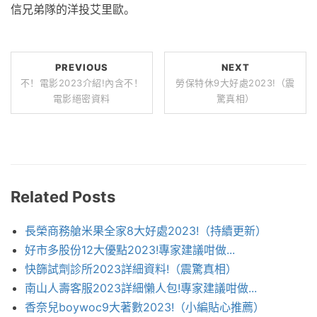
信兄弟隊的洋投艾里歐。
PREVIOUS
NEXT
不！電影2023介紹!內含不！
勞保特休9大好處2023!（震
電影絕密資料
驚真相）
Related Posts
長榮商務艙米果全家8大好處2023!（持續更新）
好市多股份12大優點2023!專家建議咁做...
快篩試劑診所2023詳細資料!（震驚真相）
南山人壽客服2023詳細懶人包!專家建議咁做...
香奈兒boywoc9大著數2023!（小編貼心推薦）