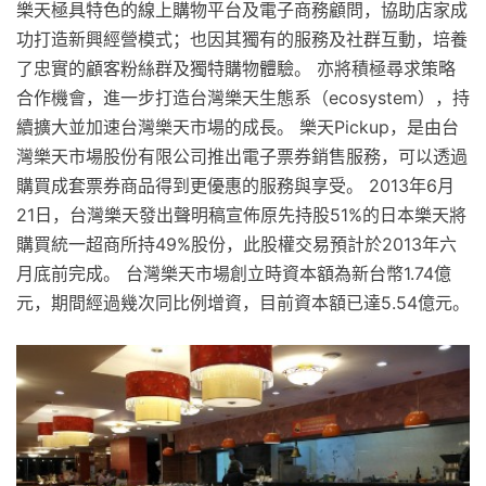
樂天極具特色的線上購物平台及電子商務顧問，協助店家成
功打造新興經營模式；也因其獨有的服務及社群互動，培養
了忠實的顧客粉絲群及獨特購物體驗。 亦將積極尋求策略
合作機會，進一步打造台灣樂天生態系（ecosystem），持
續擴大並加速台灣樂天市場的成長。 樂天Pickup，是由台
灣樂天市場股份有限公司推出電子票券銷售服務，可以透過
購買成套票券商品得到更優惠的服務與享受。 2013年6月
21日，台灣樂天發出聲明稿宣佈原先持股51%的日本樂天將
購買統一超商所持49%股份，此股權交易預計於2013年六
月底前完成。 台灣樂天市場創立時資本額為新台幣1.74億
元，期間經過幾次同比例增資，目前資本額已達5.54億元。