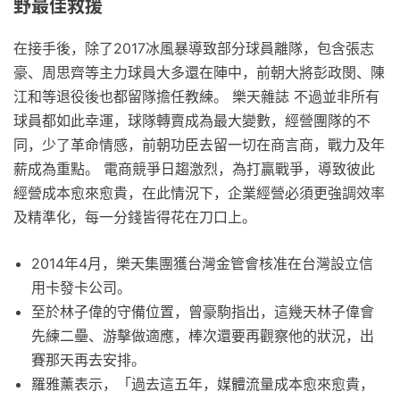
野最佳救援
在接手後，除了2017冰風暴導致部分球員離隊，包含張志
豪、周思齊等主力球員大多還在陣中，前朝大將彭政閔、陳
江和等退役後也都留隊擔任教練。 樂天雜誌 不過並非所有
球員都如此幸運，球隊轉賣成為最大變數，經營團隊的不
同，少了革命情感，前朝功臣去留一切在商言商，戰力及年
薪成為重點。 電商競爭日趨激烈，為打贏戰爭，導致彼此
經營成本愈來愈貴，在此情況下，企業經營必須更強調效率
及精準化，每一分錢皆得花在刀口上。
2014年4月，樂天集團獲台灣金管會核准在台灣設立信
用卡發卡公司。
至於林子偉的守備位置，曾豪駒指出，這幾天林子偉會
先練二壘、游擊做適應，棒次還要再觀察他的狀況，出
賽那天再去安排。
羅雅薰表示，「過去這五年，媒體流量成本愈來愈貴，