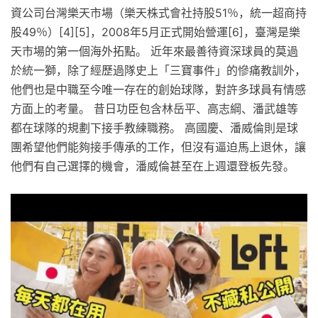
資公司台灣樂天市場（樂天株式會社持股51％，統一超商持
股49％）[4][5]，2008年5月正式開始營運[6]，臺灣是樂
天市場的第一個海外拓點。 近年來最善待資深球員的莫過
於統一獅，除了經歷過隊史上「三寶事件」的慘痛教訓外，
他們也是中職至今唯一存在的創始球隊，對許多球員有情感
方面上的考量。 昔日功臣包含林岳平、高志綱、潘武雄等
都在球隊的規劃下接手教練職務。 高國慶、潘威倫則是球
團希望他們能夠接手傳承的工作，但沒有逼迫馬上退休，讓
他們有自己選擇的機會，潘威倫甚至在上週還登板先發。