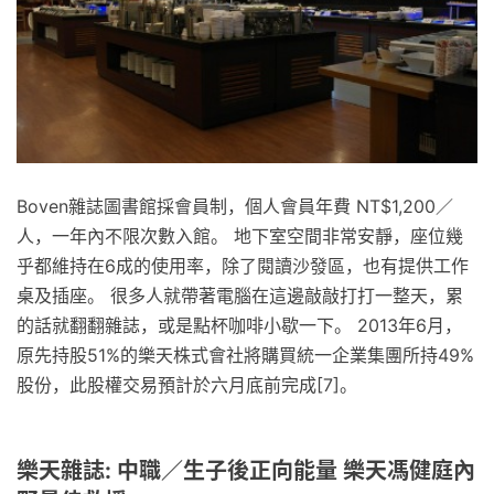
Boven雜誌圖書館採會員制，個人會員年費 NT$1,200／
人，一年內不限次數入館。 地下室空間非常安靜，座位幾
乎都維持在6成的使用率，除了閱讀沙發區，也有提供工作
桌及插座。 很多人就帶著電腦在這邊敲敲打打一整天，累
的話就翻翻雜誌，或是點杯咖啡小歇一下。 2013年6月，
原先持股51%的樂天株式會社將購買統一企業集團所持49%
股份，此股權交易預計於六月底前完成[7]。
樂天雜誌: 中職／生子後正向能量 樂天馮健庭內