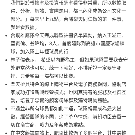
我們對於轉換率及投資報酬率看得非常重，所以數據取
得、分析、解讀、實際運用，都已內化成為公司文化一
部分。」每天早上九點，台灣樂天同仁做的第一件事，
就是看數據。
台鋼雄鷹隊今天完成聯盟註冊名單異動，納入王溢正、
藍寅倫、翁瑋均，3人，首度隨隊到高雄市國慶球場練
球，加入隊上年輕球員的行...
林子偉表示， 希望以內野為主，但如果球隊需要我去守
外野當然也可以，練一下就好，不排斥說一定要守哪
裡，只希望每一場都可以比賽。
樂天極具特色的線上購物平台及電子商務顧問，協助店
家成功打造新興經營模式；也因其獨有的服務及社群互
動，培養了忠實的顧客粉絲群及獨特購物體驗。
不過並非所有球員都如此幸運，球隊轉賣成為最大變
數，經營團隊的不同，少了革命情感，前朝功臣去留一
切在商言商，戰力及年薪成為重點。
在中文雜誌閱讀上，肥嘟比較過了多個平台，其中最推