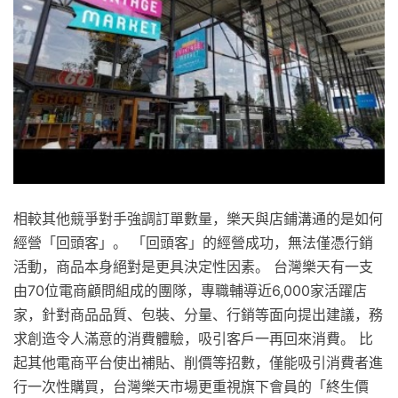
相較其他競爭對手強調訂單數量，樂天與店鋪溝通的是如何
經營「回頭客」。 「回頭客」的經營成功，無法僅憑行銷
活動，商品本身絕對是更具決定性因素。 台灣樂天有一支
由70位電商顧問組成的團隊，專職輔導近6,000家活躍店
家，針對商品品質、包裝、分量、行銷等面向提出建議，務
求創造令人滿意的消費體驗，吸引客戶一再回來消費。 比
起其他電商平台使出補貼、削價等招數，僅能吸引消費者進
行一次性購買，台灣樂天市場更重視旗下會員的「終生價