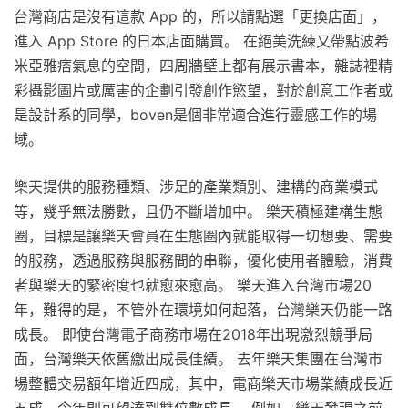
台灣商店是沒有這款 App 的，所以請點選「更換店面」，
進入 App Store 的日本店面購買。 在絕美洗練又帶點波希
米亞雅痞氣息的空間，四周牆壁上都有展示書本，雜誌裡精
彩攝影圖片或厲害的企劃引發創作慾望，對於創意工作者或
是設計系的同學，boven是個非常適合進行靈感工作的場
域。
樂天提供的服務種類、涉足的產業類別、建構的商業模式
等，幾乎無法勝數，且仍不斷增加中。 樂天積極建構生態
圈，目標是讓樂天會員在生態圈內就能取得一切想要、需要
的服務，透過服務與服務間的串聯，優化使用者體驗，消費
者與樂天的緊密度也就愈來愈高。 樂天進入台灣市場20
年，難得的是，不管外在環境如何起落，台灣樂天仍能一路
成長。 即使台灣電子商務市場在2018年出現激烈競爭局
面，台灣樂天依舊繳出成長佳績。 去年樂天集團在台灣市
場整體交易額年增近四成，其中，電商樂天市場業績成長近