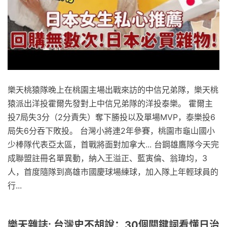
樂天桃猿隊晚上在桃園主場出戰來訪的中信兄弟隊，樂天桃
猿派出洋投霍爾先發對上中信兄弟隊的洋投泰樂。 霍爾主
投7局失3分（2分責失）奪下勝投以及單場MVP，泰樂投6
局失6分吞下敗投。 台灣小將連2年參賽，桃園市龜山國小
少棒隊代表亞太區，首戰將面對加拿大... 台鋼雄鷹隊今天完
成聯盟註冊名單異動，納入王溢正、藍寅倫、翁瑋均，3
人，首度隨隊到高雄市國慶球場練球，加入隊上年輕球員的
行...
樂天雜誌: 台灣史不胡說：30個關鍵詞看懂日治