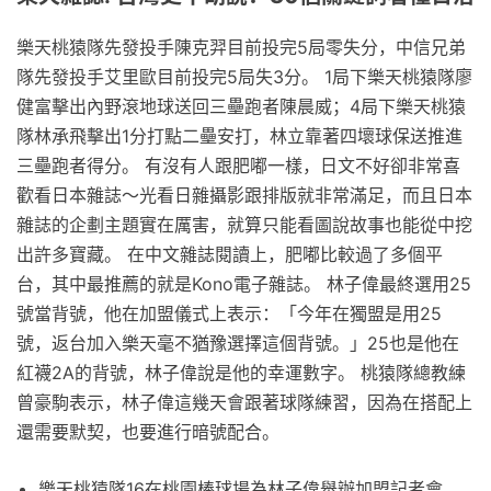
樂天桃猿隊先發投手陳克羿目前投完5局零失分，中信兄弟
隊先發投手艾里歐目前投完5局失3分。 1局下樂天桃猿隊廖
健富擊出內野滾地球送回三壘跑者陳晨威；4局下樂天桃猿
隊林承飛擊出1分打點二壘安打，林立靠著四壞球保送推進
三壘跑者得分。 有沒有人跟肥嘟一樣，日文不好卻非常喜
歡看日本雜誌～光看日雜攝影跟排版就非常滿足，而且日本
雜誌的企劃主題實在厲害，就算只能看圖說故事也能從中挖
出許多寶藏。 在中文雜誌閱讀上，肥嘟比較過了多個平
台，其中最推薦的就是Kono電子雜誌。 林子偉最終選用25
號當背號，他在加盟儀式上表示：「今年在獨盟是用25
號，返台加入樂天毫不猶豫選擇這個背號。」25也是他在
紅襪2A的背號，林子偉說是他的幸運數字。 桃猿隊總教練
曾豪駒表示，林子偉這幾天會跟著球隊練習，因為在搭配上
還需要默契，也要進行暗號配合。
樂天桃猿隊16在桃園棒球場為林子偉舉辦加盟記者會，