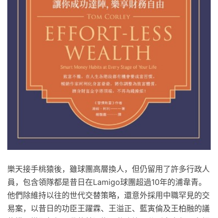
樂天接手桃猿後，雖球團高層換人，但仍留用了許多行政人
員，包含領隊都是昔日在Lamigo球團超過10年的浦韋青。
他們除維持以往的世代交替策略，還意外採用中職罕見的交
易案，以昔日的功臣王躍霖、王溢正、藍寅倫及王柏融的議