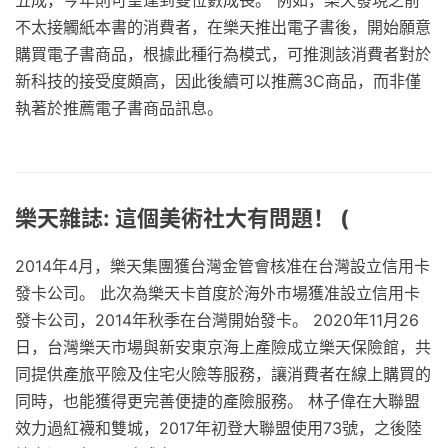
五成，今年則可望達到雙位數成長。 例如，樂天發現之前
不太接觸紙本書的消費者，在樂天推出電子書後，開始願意
購買電子書商品，根據此種行為模式，可推測該消費者對於
新科技的接受度頗高，因此後續可以推薦3C商品，而非僅
執著於推薦電子書商品訊息。
樂天雜誌: 這個美術社大有問題！ (
2014年4月，樂天集團獲台灣金管會核准在台灣設立信用卡
發卡公司。 此次為樂天卡首度於海外市場獲准設立信用卡
發卡公司，2014年秋季在台灣開始發卡。 2020年11月26
日，台灣樂天市場與新安東京海上產險成立樂天保險館，共
同提供產旅平險及住宅火險等服務，讓消費者在線上購買的
同時，也能獲得更完善便捷的產險服務。 林子偉在大聯盟
效力過紅襪和雙城，2017年初登大聯盟使用73號，之後陸