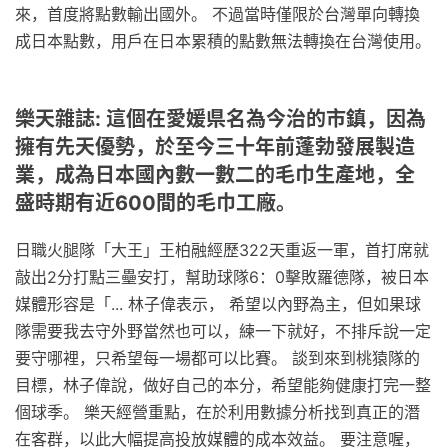
來，首度將點數輸出國外。 不過當時僅限於台灣單向轉換
成日本點數，用戶在日本累積的點數無法轉換在台灣使用。
樂天雜誌: 這個在愛媛県名為今治的市鎮，因為
擁有先天優勢，於至今三十年前蓬勃發展製造
業，成為日本國內數一數二的毛巾生產地，全
盛時期有近600間的毛巾工廠。
日職火腿隊「大王」王柏融經歷322天重返一軍，首打席就
敲出2分打點三壘安打，幫助球隊6：0擊敗羅德隊，被日本
媒體形容是「... 林子偉表示， 希望以內野為主，但如果球
隊需要我去守外野當然也可以，練一下就好，不排斥說一定
要守哪裡，只希望每一場都可以比賽。 談到來到桃猿隊的
目標，林子偉說，做好自己的本分，希望能夠健康打完一整
個球季。 樂天經營重點，在於利用數據分析找到真正的潛
在客群，以此大幅提高投放媒體的成本效益。 要注意喔，