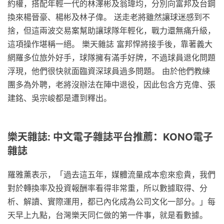
約權，搭配年輕一代的林澤彬及翁瑋均，分別向富邦及台鋼
換來楊晉豪、楊彬及林子偉。 送走老將雖然讓球迷感到不
捨，但這兩波交易案幫助讓球隊年輕化，戰力還無痛升級，
這項操作堪稱一絕。 樂天雜誌 富邦悍將接手後，靠著義大
網羅多位旅外好手，球隊擁有滿手好牌，不過球員退化問題
浮現，他們很快就面臨資深球員過多問題。 由於他們教練
團多為外聘，老將沒辦法在陣中退役，因此包含方克偉、張
建銘、吳宗峻都是遭到釋出。
樂天雜誌: 中文電子雜誌平台推薦：KONO電子
雜誌
羅雅薰表示，「過去這五年，媒體流量成本愈來愈貴，我們
對於轉換率及投資報酬率看得非常重，所以數據取得、分
析、解讀、實際運用，都已內化成為公司文化一部分。」每
天早上九點，台灣樂天同仁做的第一件事，就是看數據。