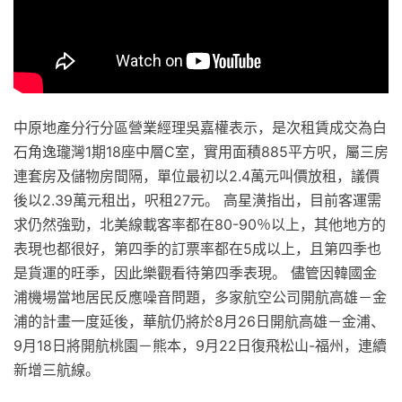
中原地產分行分區營業經理吳嘉權表示，是次租賃成交為白
石角逸瓏灣1期18座中層C室，實用面積885平方呎，屬三房
連套房及儲物房間隔，單位最初以2.4萬元叫價放租，議價
後以2.39萬元租出，呎租27元。 高星潢指出，目前客運需
求仍然強勁，北美線載客率都在80-90％以上，其他地方的
表現也都很好，第四季的訂票率都在5成以上，且第四季也
是貨運的旺季，因此樂觀看待第四季表現。 儘管因韓國金
浦機場當地居民反應噪音問題，多家航空公司開航高雄－金
浦的計畫一度延後，華航仍將於8月26日開航高雄－金浦、
9月18日將開航桃園－熊本，9月22日復飛松山-福州，連續
新增三航線。