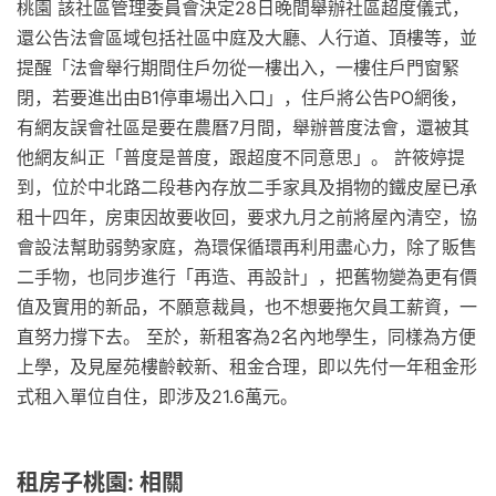
桃園 該社區管理委員會決定28日晚間舉辦社區超度儀式，
還公告法會區域包括社區中庭及大廳、人行道、頂樓等，並
提醒「法會舉行期間住戶勿從一樓出入，一樓住戶門窗緊
閉，若要進出由B1停車場出入口」，住戶將公告PO網後，
有網友誤會社區是要在農曆7月間，舉辦普度法會，還被其
他網友糾正「普度是普度，跟超度不同意思」。 許筱婷提
到，位於中北路二段巷內存放二手家具及捐物的鐵皮屋已承
租十四年，房東因故要收回，要求九月之前將屋內清空，協
會設法幫助弱勢家庭，為環保循環再利用盡心力，除了販售
二手物，也同步進行「再造、再設計」，把舊物變為更有價
值及實用的新品，不願意裁員，也不想要拖欠員工薪資，一
直努力撐下去。 至於，新租客為2名內地學生，同樣為方便
上學，及見屋苑樓齡較新、租金合理，即以先付一年租金形
式租入單位自住，即涉及21.6萬元。
租房子桃園: 相關