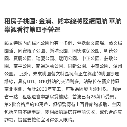
租房子桃園: 金浦、熊本線將陸續開航 華航
樂觀看待第四季營運
藝文特區內的綠地公園也有十多個，包括藝文廣場、藝文綠
園道、同安親子公園、新埔公園、同德環保公園、明德公
園、寶慶公園、瑞慶公園、瑞明公園、中正公園、莊敬公
園、南平公園、南通運動公園、同新公園、中寧公園、溫州
公園。 此外，未來桃園藝文特區擁有正在興建的桃園捷運
綠線，具有G11、G10雙站的交通利多，站點位在藝文特區
南北兩側，預計2030年完工，可望為區域再添利多。 想更
省一點，租客還會申請房貸補貼，首波已有25萬戶受惠，
第2批合格戶約10萬戶，但卻驚傳有上百件諮詢求助，主因
包括房東不給申請，變相續約讓房客申請失敗，或假合約真
詐領，提醒要撿便宜可得張大眼睛。