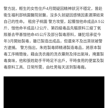
警方說，輕生的女性住戶4月間疑因精神狀況不穩定，曾赴
衛生福利部桃園醫院就醫，沒多久就疑因感情因素選擇結束
自己的性命。 租房子桃園 警方攻堅，起獲愷他命成品9.5公
斤、愷他命半成品1.2公斤、第四級毒品先驅原料三級丁氧
羰基去甲基愷他命45公斤及部分製毒原料，嫌犯坦承從今
年3月開始製毒，雖已製造出成品，但還來不及出貨就被警
方逮捕。 警方指出，朱姓製毒師精通製造毒品，將原本製
毒工序精簡後，藉由洗衣廠的洗衣藥劑及排出氣味，掩蓋製
毒臭味，他和張姓助手平時足不出戶，平時食用的便當及製
毒原料工具、日常所需，由杜男每天送到製毒廠。