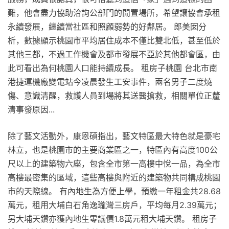
難，他會盡力協助洽詢公部門的閒置場所，希望讓協會承租
永續發展，繼續當社區和照顧弱勢的好鄰居。 郎美囡分
析，數據顯示桃園市平均居住成本不僅比雙北低，甚至低於
其他三都，不過工作機會及都市發展不亞於其他都會區，由
此可看出為何桃園人口能持續成長。 租房子桃園 台北市南
港捷運機廠變電站今凌晨發生工安事件，兩名男子二度燒
傷、意識清醒，救護人員到場將其送醫搶救，相關單位正釐
清事發原因...
除了藝文活動外，康恩碩指出，藝文特區最大特色就是豪宅
林立，也是桃園市的主要商業區之一，特區內有高度100公
尺以上的建築物六座，包含全市第一高樓中悅一品，為全市
高樓最密集的區域，這些高樓與附近的建築物共同構成桃園
市的天際線。 有內地生為方便上學，預繳一年租金共28.68
萬元，租用大埔白石角逸瓏灣三房戶，平均每月2.39萬元；
另大埔天鑽亦獲內地生零議價1.8萬元租大埔天鑽。 租房子