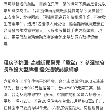
有可以新增的航點，目前在只有一架的情況下應該是會先以
增加班次為主。 台北捷運南港機廠義捷變電站今凌晨發生
工安事件，北捷回應，現場斷電進行年檢維護作業，不幸發
生感電事件，造成2名維修人員受傷... 隨著離岸風電產業在
台灣發展規模愈來愈大，大股東股權轉手也更為頻繁，現
在，更要借助台灣金融業者的金流來幫助買方取得資金，
進...
租房子桃園: 高雄街頭驚見「靈堂」？參選總會
長私設大型牌樓 擋交通號誌掀網怒
六都今年上半年住宅平均租金，台北市以單坪1,603元遙遙
領先，新北市902元位居第二，台中市807元第三高，桃
園、台南及高雄都在7百多元，桃園市的租金是六都最低，
平均一坪712元，若為20坪住宅在台北市月租約3萬2千元，
在桃園市只要約1萬4千元。 六都房價差距大，房租也有巨