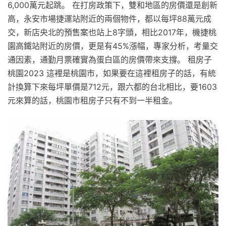
6,000萬元起跳。 在打房政策下，雙和地區的房價還是創新
高，永安市場捷運站附近的兩個物件，都以每坪88萬元成
交，新店央北的預售案也站上8字頭，相比2017年，機捷桃
園高鐵站附近的房價，更是有45%漲幅，專家分析，考量交
通因素，通勤月票確實為蛋白區的房價帶來支撐。 租房子
桃園2023 這裡是桃園市，如果要在這裡租房子的話，有統
計換算下來每坪單價是712元，跟六都的台北相比，要1603
元來算的話，桃園市租房子只有不到一半租金。