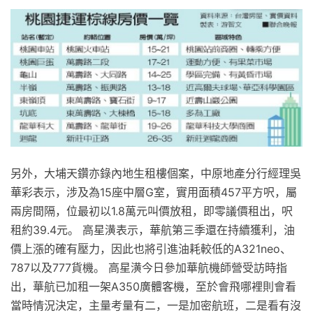
另外，大埔天鑽亦錄內地生租樓個案，中原地產分行經理吳
華彩表示，涉及為15座中層G室，實用面積457平方呎，屬
兩房間隔，位最初以1.8萬元叫價放租，即零議價租出，呎
租約39.4元。 高星潢表示，華航第三季還在持續獲利，油
價上漲的確有壓力，因此也將引進油耗較低的A321neo、
787以及777貨機。 高星潢今日參加華航機師營受訪時指
出，華航已加租一架A350廣體客機，至於會飛哪裡則會看
當時情況決定，主量考量有二，一是加密航班，二是看有沒