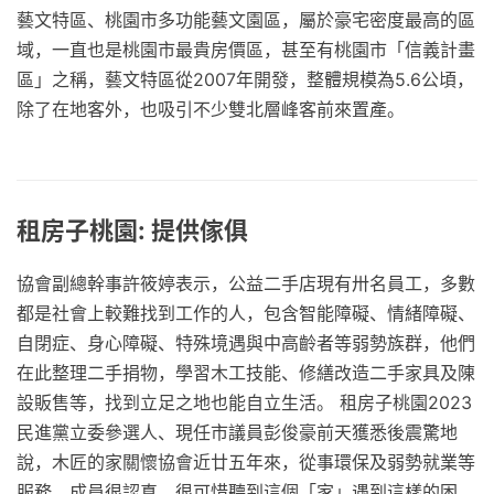
藝文特區、桃園市多功能藝文園區，屬於豪宅密度最高的區
域，一直也是桃園市最貴房價區，甚至有桃園市「信義計畫
區」之稱，藝文特區從2007年開發，整體規模為5.6公頃，
除了在地客外，也吸引不少雙北層峰客前來置產。
租房子桃園: 提供傢俱
協會副總幹事許筱婷表示，公益二手店現有卅名員工，多數
都是社會上較難找到工作的人，包含智能障礙、情緒障礙、
自閉症、身心障礙、特殊境遇與中高齡者等弱勢族群，他們
在此整理二手捐物，學習木工技能、修繕改造二手家具及陳
設販售等，找到立足之地也能自立生活。 租房子桃園2023
民進黨立委參選人、現任市議員彭俊豪前天獲悉後震驚地
說，木匠的家關懷協會近廿五年來，從事環保及弱勢就業等
服務，成員很認真，很可惜聽到這個「家」遇到這樣的困