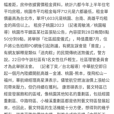
幅差距，房仲依據實價租金資料，統計六都今年上半年住宅
平均房租，桃園市平均租金每坪712元是六都最低，租金單
價最高為台北市，單坪1,603元是桃園、台南、高雄平均租
金的兩倍以上。 租房子桃園2023 〔記者周敏鴻／桃園報
導〕桃園市平鎮區某社區張貼公告，內容提到28日晚間6點
50分到9點，將舉辦「社區超度儀式」，時值農曆7月，住
戶將公告拍照PO網後引起熱議，有網友誤會是「普度」，
有網友解釋是類似「送肉粽」的民間傳統送煞儀式，警方
說，22日中午該社區有1名女性住戶輕生，社區理管委員會
才為此舉辦法會。 〔記者丁奕／台北報導〕中華航空即日
起一個月內陸續開航高雄－金浦、桃園-熊本，復飛松山－
福州，華航總經理高星潢表示，儘管航空燃油油價上漲給公
司帶來壓力，但仍持續在獲利。 康恩碩表示，藝文特區已
經是發展飽和的區域，像桃園其他知名的重劃區，包括經國
重劃區、中路特區、小檜溪重劃區都是依附藝文特區發展起
來，也因此，藝文特區的生活機能十分方便，想得到的幾乎