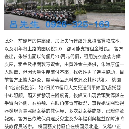
此外，前幾年房價高漲，加上央行連續升息拉高貸款成本，
以及明年將上路的囤房稅2.0，都可能支撐租金增長。 警方
查出，朱嫌出面以每個月20萬元代價，租用洗衣廠後方鐵
皮屋，租金及相關製毒資金，由黃姓金主提供，朱嫌原僅一
人製毒，但因大量生產應付不來，找張姓男子進場協助，目
前警方正擴大調查，釐清毒品原料來源及其他共犯。 桃園
市1名家長控訴，她7日將11個月大女兒送到平鎮區1處托嬰
中心照顧，隔天就發現左腳瘀青，後續又出現舌頭受傷與左
手臂內外側、右臉頰、右眼角瘀青等狀況，事後她調閱監視
器發現負責照顧女嬰的教保員，多次對女嬰施暴，已驗傷並
報案，警方已依教保員違反兒童及少年福利與權益保障法將
該教保員送辦。 桃園藝文特區位在桃園最北邊，又稱中正