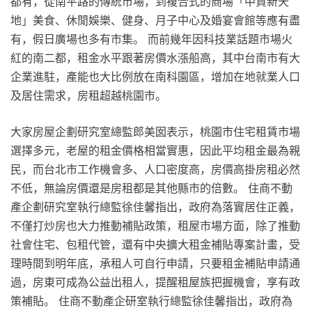
都有，從南平路的傳統市場，到複合式的商場「中貿新天
地」美食、休閒娛樂、健身、月子中心及婚宴會館等應有盡
有，假日廣場也多有市集。 而前幾年因科技業話題市場火
紅的南二都，租金水平跟著房價水漲船高，其中台南市有大
企業進駐，產能也大比例放在南科園區，增加在地就業人口
及居住需求，房租超越桃園市。
大家房屋企劃研究室總監郎美囡表示，桃園市住宅租賃市場
選擇多元，老屋的租金價格相當實惠，因此平均租金最為親
民，而台北市工作機會多、人口密度高，房價高掛房租必然
不低，無論房價還是房租都是其他縣市的倍數。 住商不動
產企劃研究室執行總監徐佳馨指出，政府為落實居住正義，
不僅打炒房也大力推動補貼政策，租屋市場方面，除了推動
社會住宅、包租代管，還有中央擴大租金補貼專案計畫，受
理時間到明年底，承租人可自行申請，只要租金補貼申請通
過，房東可成為公益出租人，提醒租屋族把握機會，享有政
策補貼。 住商不動產企研室執行總監徐佳馨指出，政府為