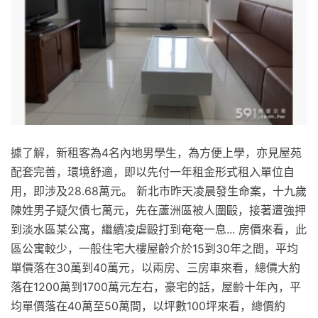
據了解，新租客為4名內地男學生，為方便上學，亦見屋苑
配套完善，環境舒適，即以先付一年租金形式租入單位自
用，即涉及28.68萬元。 新北市昨天凌晨發生命案，十九歲
陳姓男子疑欠債七萬元，先在蘆洲區被人圍毆，接著遭強押
到淡水區某公寓，繼續凌虐毆打到奄奄一息... 房價來看，此
區公寓較少，一般住宅大樓屋齡介於15到30年之間，平均
單價落在30萬到40萬元，以兩房、三房車來看，總價大約
落在1200萬到1700萬元左右，豪宅的話，屋齡十年內，平
均單價落在40萬至50萬間，以坪數100坪來看，總價約