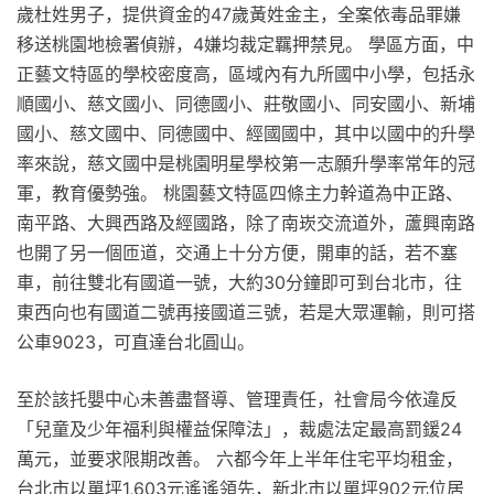
歲杜姓男子，提供資金的47歲黃姓金主，全案依毒品罪嫌
移送桃園地檢署偵辦，4嫌均裁定羈押禁見。 學區方面，中
正藝文特區的學校密度高，區域內有九所國中小學，包括永
順國小、慈文國小、同德國小、莊敬國小、同安國小、新埔
國小、慈文國中、同德國中、經國國中，其中以國中的升學
率來說，慈文國中是桃園明星學校第一志願升學率常年的冠
軍，教育優勢強。 桃園藝文特區四條主力幹道為中正路、
南平路、大興西路及經國路，除了南崁交流道外，蘆興南路
也開了另一個匝道，交通上十分方便，開車的話，若不塞
車，前往雙北有國道一號，大約30分鐘即可到台北市，往
東西向也有國道二號再接國道三號，若是大眾運輸，則可搭
公車9023，可直達台北圓山。
至於該托嬰中心未善盡督導、管理責任，社會局今依違反
「兒童及少年福利與權益保障法」，裁處法定最高罰鍰24
萬元，並要求限期改善。 六都今年上半年住宅平均租金，
台北市以單坪1,603元遙遙領先，新北市以單坪902元位居