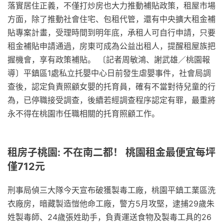
落實居住正義，不僅打炒房也大力推動補貼政策，租屋市場
方面，除了推動社會住宅、包租代管，還有中央擴大租金補
貼專案計畫，受理時間到明年底，承租人可自行申請，只要
租金補貼申請通過，房東可成為公益出租人，提醒租屋族把
握機會，享有政策補貼。 〔記者周敏鴻、謝武雄／桃園報
導〕平鎮區1處私立托嬰中心日前發生虐嬰事件，社會局調
查後，認定負責照顧女嬰的托育員，確有不當對待兒童的行
為，已停職接受調查，後續若經調查程序認定有罪，最重將
永不得在桃園市任職相關的托育照顧工作。
租房子桃園: 不在南二都！ 桃園租金最便宜每坪
僅712元
刑事局偵三大隊今天宣布破獲製毒工廠，桃園平鎮工業區洗
衣廠房，暗藏製造愷他命工廠，警方5月攻堅，逮捕29歲朱
姓製毒師、24歲張姓助手，負責運送食物及製毒工具的26