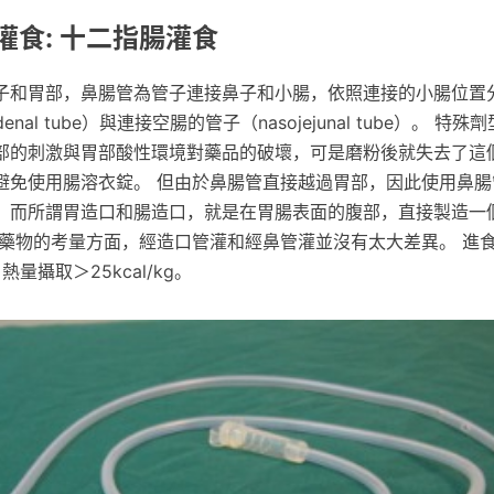
灌食: 十二指腸灌食
子和胃部，鼻腸管為管子連接鼻子和小腸，依照連接的小腸位置
enal tube）與連接空腸的管子（nasojejunal tube）。 
部的刺激與胃部酸性環境對藥品的破壞，可是磨粉後就失去了這
避免使用腸溶衣錠。 但由於鼻腸管直接越過胃部，因此使用鼻腸
，而所謂胃造口和腸造口，就是在胃腸表面的腹部，直接製造一
在藥物的考量方面，經造口管灌和經鼻管灌並沒有太大差異。 進
熱量攝取＞25kcal/kg。