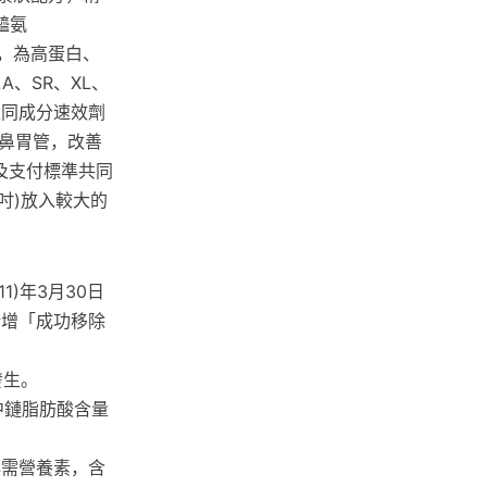
醯氨
素，為高蛋白、
、SR、XL、
以同成分速效劑
鼻胃管，改善
目及支付標準共同
英吋)放入較大的
)年3月30日
新增「成功移除
發生。
，中鏈脂肪酸含量
必需營養素，含