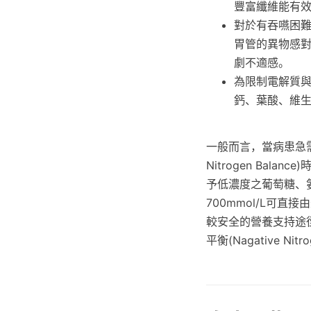
豐富纖維能有
對於有吞嚥困
胃管的異物感
劇不適感。
為限制電解質
鈣、葉酸、維生
一般而言，當病患急需
Nitrogen Ba
予低濃度之葡萄糖、
700mmol/L可
較安全的營養支持途
平衡(Nagative 