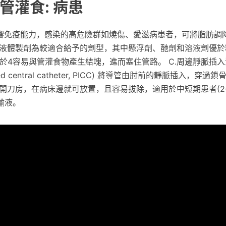
管灌食: 病患
響免疫能力，感染的高危險群如燒傷、愛滋病患者，可將脂肪調降至
人液體製劑為較適合給予的劑型，其中懸浮劑、酏劑和溶液劑優於
於4容易與管灌食物產生結塊，進而塞住管路。 C.周邊靜脈插入
inserted central catheter, PICC) 將導管由肘前的靜脈插入，
開刀房，在病床邊就可放置，且容易拔除，適用於中短期患者(2
輸液。