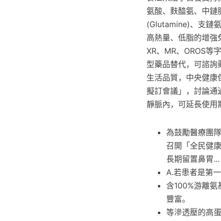
氨酸、麩醯氨、中鏈脂肪
(Glutamine
高熱量、低脂的增強免
XR、MR、ORO
型藥品替代，可諮詢
生活品質，中央健康保
擬訂會議」，討論通過
靜脈內，可延長使用
為鼓勵醫療團隊
召開「全民健
長期留置鼻胃...
A.若患者是第一
含100%游離氨
豐富。
等滲透壓的高