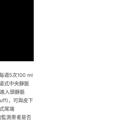
每週5次100 ml
隧道式中央靜脈
，再進入頭靜脈
uff)，可與皮下
式尾端
切的監測患者是否