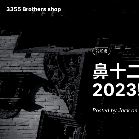
3355 Brothers shop
冷知識
鼻十
202
Posted by Jack on