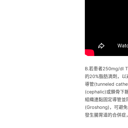
B.若患者250mg/dl
的20%脂肪滴劑，以
導管(tunneled
(cephalic)或
組織連黏固定導管並
(Groshong)
發生腸胃道的合併症