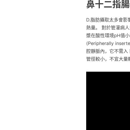
鼻十二指腸
D.脂肪攝取太多會影
熱量。 對於管灌病
漿在酸性環境pH值小
(Peripherally 
腔靜脈內，它不需入 
管徑較小，不宜大量