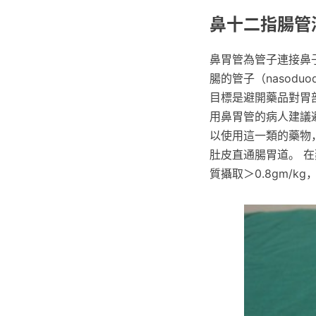
鼻十二指腸管
鼻胃管為管子連接鼻
腸的管子（nasoduod
目標是避開藥品對胃
用鼻胃管的病人建議
以使用這一類的藥物
肚皮直通腸胃道。 
質攝取＞0.8gm/kg，