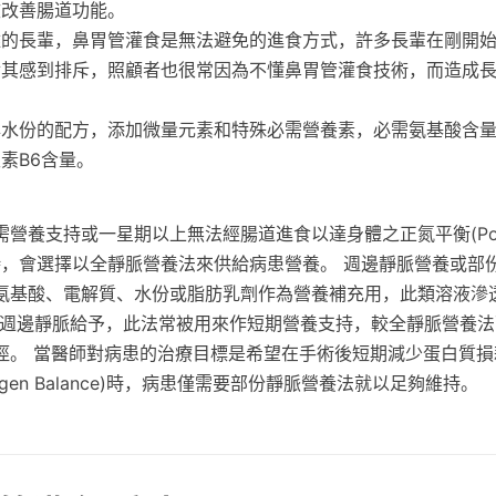
效改善腸道功能。
難的長輩，鼻胃管灌食是無法避免的進食方式，許多長輩在剛開
對其感到排斥，照顧者也很常因為不懂鼻胃管灌食技術，而造成
與水份的配方，添加微量元素和特殊必需營養素，必需氨基酸含
素B6含量。
營養支持或一星期以上無法經腸道進食以達身體之正氮平衡(Posi
lance)時，會選擇以全靜脈營養法來供給病患營養。 週邊靜脈營養或
氨基酸、電解質、水份或脂肪乳劑作為營養補充用，此類溶液滲
直接由週邊靜脈給予，此法常被用來作短期營養支持，較全靜脈營養
徑。 當醫師對病患的治療目標是希望在手術後短期減少蛋白質損
Nitrogen Balance)時，病患僅需要部份靜脈營養法就以足夠維持。