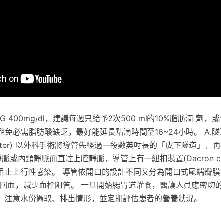
 TG 400mg/dl，建議每週只給予2次500 ml的10%脂肪滴 劑，或
避免必需脂肪酸缺乏，最好能延長點滴時間至16~24小時。 A.
 catheter) 以外科手術將導管先經過一段數英吋長的「皮下隧道」
鎖骨下靜脈或內頸靜脈而直達上腔靜脈，導管上有一紐扣裝置(Dacron c
阻止上行性感染。 導管依開口的設計不同又分為開口式尾端瓣膜
，可避免回血，減少血栓阻管。 一旦開始腸胃道灌食，醫護人員應密
，注意水份攝取、排出情形，並定期評估患者的營養狀況。