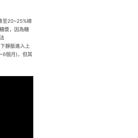
20~25%總
糖漿，因為糖
法
穿過鎖骨下靜脈進入上
~6個月)，但其