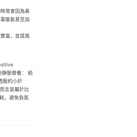
始時常會因為鼻
長輩脹氣甚至加
量豐富，並提高
tive
部份靜脈營養： 給
透壓約小於
法而言是屬於比
耗，避免負氮