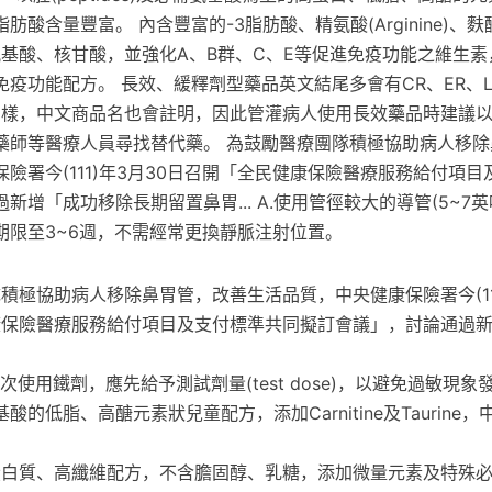
酸含量豐富。 內含豐富的-3脂肪酸、精氨酸(Arginine)、麩
)、支鏈氨基酸、核甘酸，並強化A、B群、C、E等促進免疫功能之維生
疫功能配方。 長效、緩釋劑型藥品英文結尾多會有CR、ER、LA
S等字樣，中文商品名也會註明，因此管灌病人使用長效藥品時建議
藥師等醫療人員尋找替代藥。 為鼓勵醫療團隊積極協助病人移除
險署今(111)年3月30日召開「全民健康保險醫療服務給付項
新增「成功移除長期留置鼻胃... A.使用管徑較大的導管(5~7
期限至3~6週，不需經常更換靜脈注射位置。
積極協助病人移除鼻胃管，改善生活品質，中央健康保險署今(111
康保險醫療服務給付項目及支付標準共同擬訂會議」，討論通過
次使用鐵劑，應先給予測試劑量(test dose)，以避免過敏現象
基酸的低脂、高醣元素狀兒童配方，添加Carnitine及Taurine
蛋白質、高纖維配方，不含膽固醇、乳糖，添加微量元素及特殊