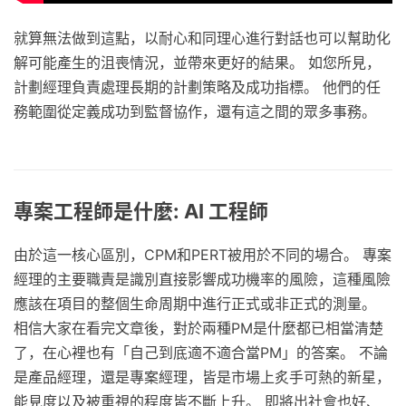
就算無法做到這點，以耐心和同理心進行對話也可以幫助化
解可能產生的沮喪情況，並帶來更好的結果。 如您所見，
計劃經理負責處理長期的計劃策略及成功指標。 他們的任
務範圍從定義成功到監督協作，還有這之間的眾多事務。
專案工程師是什麼: AI 工程師
由於這一核心區別，CPM和PERT被用於不同的場合。 專案
經理的主要職責是識別直接影響成功機率的風險，這種風險
應該在項目的整個生命周期中進行正式或非正式的測量。
相信大家在看完文章後，對於兩種PM是什麼都已相當清楚
了，在心裡也有「自己到底適不適合當PM」的答案。 不論
是產品經理，還是專案經理，皆是市場上炙手可熱的新星，
能見度以及被重視的程度皆不斷上升。 即將出社會也好、