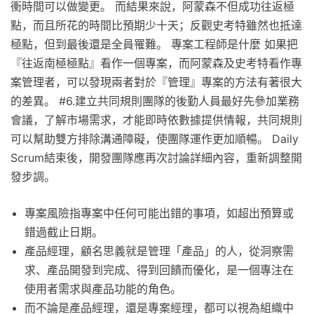
衝時間可以做變更。 而結果來說，阿蒙森不但成功往返極
點，而且所花的時間比預期少十天；反觀史考特雖然也抵達
極點，但到最後還是全員罹難。 專案工程師是什麼 如果把
『往返南極極點』看作一個專案，而阿蒙森及史考特看作專
案管理者，可以發現兩者對於『管理』專案的方法有著很大
的差異。 #6.建立共同規則團隊的後勤人員最好先參加業務
會議，了解市場需求，才能即時依數據提供情報，共同規則
可以幫助雙方排除溝通障礙，使團隊運作更加順暢。 Daily
Scrum結束後，開發團隊應再次討論詳細內容，重新調整開
發步調。
專案風險指專案中任何可能出錯的事項，如超出預算或
錯過截止日期。
產品經理，顧名思義就是管理「產品」的人，從洞察需
求、產品開發到完成、得到回饋而優化，是一個專注在
使用者需求與產品功能的角色。
而不論是產品經理，還是專案經理，都可以視為組織中