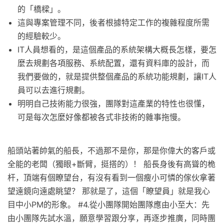
的「橋樑」。
這與專案管理不同，後者根據特定工作的複雜程度所需
的經驗較少。
IT人員想看的，是這個產品的系統架構大概長怎樣，要怎
麼去規劃各項服務、系統配置，還有資料庫的設計，而
我們要做的，就是提供整個產品的系統功能規劃，讓IT人
員可以去進行規劃。
明明自己技術能力很強，團隊對這產業的特性也很懂，
可是每次怎麼好像都被各式非技術的雜事拖慢。
船頭站著帥氣的船長，不過那不是你，那是你偉大的客戶或
全能的老闆（獨眼+斷臂，挺搭的）！ 船長身後有高聳的桅
杆，頂端有個瞭望台，有沒有看到一個瘦小可憐的傢伙拿著
望遠鏡向遠處眺望？ 那就是了，這個「瞭望員」就是我心
目中小PM的形象。 #4.從小團隊開始團隊應由小至大：先
由小團隊先試水溫，願意學習跟分享，再逐步推廣，同時團