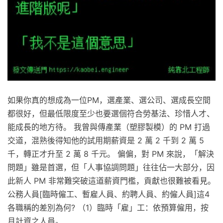
如果你真的想成為一位PM，選產業、選公司、選成長空間
都很好，但最低限度至少也要選個符合勞基法、珍惜人才、
能成長的地方待。 我曾與傳產業（塑膠製模）的 PM 打過
交道，混熟後得知他的試用期薪資是 2 萬 2 千到 2 萬 5
千，轉正才升至 2 萬 8 千元。 偏偏，對 PM 來說，「解決
問題」雖是首選，但「人事協調問題」往往佔一大部分，因
此新人 PM 非常難突破這道薪資門檻，貢獻也很難被看見。
公務人員[臨時僱工、暫雇人員、約聘人員、約僱人員]這4
各職稱的差別為何? （1）臨時「雇」工：依預算僱用，按
月計資之人員。