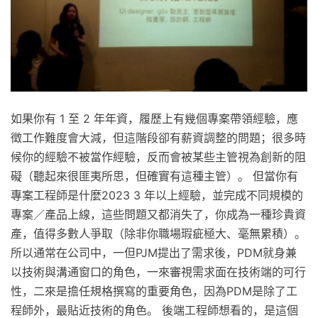
如果你有 1 至 2 年年資，履歷上有幾個專案帶領經驗，應
徵工作難度會大減，但這階段卻有薪資調整的問題；很多時
候你的經驗不被當作經驗，反而會被某些主管視為創新的阻
礙（聽起來很匪夷所思，但確實有這種主管）。 但當你有
專案工程師是什麼2023 3 年以上經驗，並完成不同規模的
專案／產品上線，這些問題又都消失了，你成為一種珍貴資
產，值得多數人爭取（除非你職場瑕疵極大、毫無累積）。
所以通常在公司中，一但PJM提出了需求後，PDM就身兼
以技術與溝通窗口的角色，一來審視需求面在技術端的可行
性，二來是擔任規格撰寫的重要角色，因為PDM是除了工
程師外，最貼近技術的角色。 後端工程師想看的，是這個