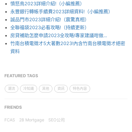
憤怒鳥2023詳細介紹!（小編推薦）
永豐銀行轉帳手續費2023詳細資料!（小編推薦）
誠品門市2023詳細介紹!（震驚真相）
全聯福袋2023必看攻略!（持續更新）
房貸補助怎麼申請2023全攻略!專家建議咁做...
竹南台積電徵才5大著數2023!內含竹南台積電徵才絕密
資料
FEATURED TAGS
潮流
冷知識
其他
資訊
特色內容
FRIENDS
FCAS
28 Mortgage
SEO公司