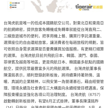
台灣虎航是唯一的低成本國籍航空公司，對東北亞和東南亞
的航網綿密，提供旅客免轉機或免轉車就能從台灣直飛二、
三線旅遊城市的便利，把享用機上餐、購買行李託運重量、
選擇座位的自由還給旅客，讓消費者在每趟旅程的規劃，皆
可依照自身需求選擇是否要費購買加值服務，有更精打細算
的選擇。 台灣虎航目前共飛航日本、韓國、澳門、泰國、
菲律賓及越南等地區，更是飛航日本、韓國最多航點的國籍
航空，提供民眾最豐富多元的飛航選擇。 台灣虎航董事長
陳漢銘表示，順利登錄創新板後，將持續秉持著熱情、溫
暖、真誠的企業精神，以飛安第一為營運基石，藉由經營管
理、環境永續及社會責任三大構面向永續經營目標邁進，保
障股東權益並強化各項公司治理制度。 台灣虎航（6757）
啟動轉創新板掛牌，有望8月正式掛牌，董事長陳漢銘昨
（14）日指出，台灣虎航是國內唯一的平價航空，5月、6