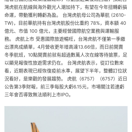
灣虎航在航線與海外觀光人潮加持下，有望在今年扭轉虧損
命運，帶動獲利轉虧為盈。 台灣虎航母公司為華航 (2610-
TW)，目前華航持有台灣虎航股份比重約 78%，資本額 40
億元、市值 100 億元，主要經營國際航空業務與運輸服
務。 虎航上市 受惠國際旅遊暢旺，台灣虎航不僅第一季繳
出漂亮成績單，4月營收更年增高達13.66倍，而日前開賣
冬季航班，10點開賣前就有超過數萬人次在線等待搶票，足
以顯見報復性旅遊需求仍在。 台灣虎航表示，從訂位數來
看，近期表現已經恢復疫前水準，展望下半年，整體訂位狀
況看好，是樂觀的發展趨勢。 虎航（6757）（6757）近日
公告第3季財報，前三季每股大虧6.15元，市場關注若連虧
三年會否導致無法順利上市IPO。