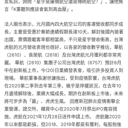
友私訊，詢問「星宇是廉價航空還是傳統航空？」，讓他無
言「K董聽到應該會氣到高血壓」。
法人圈也表示，元月國內四大航空公司的客運營收都同步成
長，主要是受惠於春節連續假期長達10天，解封後國內搶著
出國，票價跟載客率都相當高，不只是星宇營收衝高，台灣
虎航的元月營收表現也很好，以各家的營收數字推估，華航
（2610）、長榮航（2618）及台灣虎航元月獲利都非常亮
麗。 華航（2610）集團子公司台灣虎航（6757）預計8月
中在創新板上市，今(20)日業績發表會，吸引許多投資人到
現場。 華航董事長謝世謙指出，受到疫情影響，台灣虎航
在2020第二季到去年第三季，幾乎是停擺狀況，在去年10
月邊境解除後，業績大幅成長，期許在創新板上市後，未來
將可步步為「贏」、虎虎生風。 因應新冠肺炎疫情衝擊企
業營運，證交所、櫃買中心在2020年7月祭出IPO寬容措
施，虎航在2021年12月28日送件申請上市。 虎航雖2020
年以來都是虧損，但2018、2019年都是有獲利，每股稅後