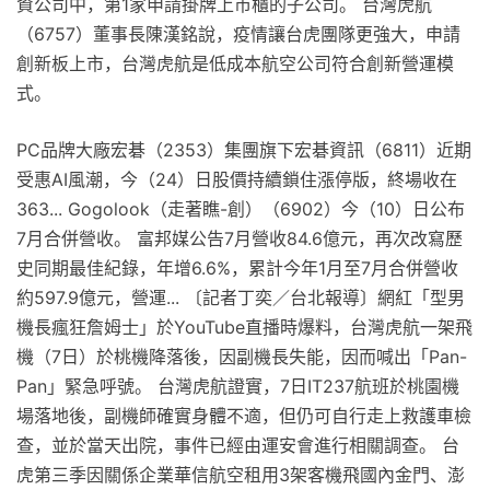
資公司中，第1家申請掛牌上市櫃的子公司。 台灣虎航
（6757）董事長陳漢銘說，疫情讓台虎團隊更強大，申請
創新板上市，台灣虎航是低成本航空公司符合創新營運模
式。
PC品牌大廠宏碁（2353）集團旗下宏碁資訊（6811）近期
受惠AI風潮，今（24）日股價持續鎖住漲停版，終場收在
363... Gogolook（走著瞧-創）（6902）今（10）日公布
7月合併營收。 富邦媒公告7月營收84.6億元，再次改寫歷
史同期最佳紀錄，年增6.6%，累計今年1月至7月合併營收
約597.9億元，營運... 〔記者丁奕／台北報導〕網紅「型男
機長瘋狂詹姆士」於YouTube直播時爆料，台灣虎航一架飛
機（7日）於桃機降落後，因副機長失能，因而喊出「Pan-
Pan」緊急呼號。 台灣虎航證實，7日IT237航班於桃園機
場落地後，副機師確實身體不適，但仍可自行走上救護車檢
查，並於當天出院，事件已經由運安會進行相關調查。 台
虎第三季因關係企業華信航空租用3架客機飛國內金門、澎