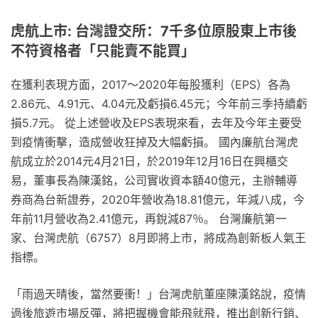
虎航上市: 台灣證交所：7千多位原股東上市後
不符資格者「只能賣不能買」
在獲利表現方面，2017～2020年每股獲利（EPS）各為
2.86元、4.91元、4.04元及虧損6.45元；今年前三季持續虧
損5.7元。 從上述營收及EPS表現來看，去年及今年主要受
到疫情衝擊，造成營收狂掉及大幅虧損。 國內廉航台灣虎
航成立於2014元4月21日，於2019年12月16日在興櫃交
易，董事長為陳漢銘，公司實收資本額40億元，主辦輔導
券商為台新證券，2020年營收為18.81億元，年減八成，今
年前11月營收為2.41億元，再銳減87％。 台灣廉航第一
家、台灣虎航（6757）8月即將上市，將成為創新板人氣王
指標。
「雨過天晴後，當然要衝！」台灣虎航董座陳漢銘說，疫情
過後旅遊市場反彈，將把握機會能飛就飛，推出創新行銷、