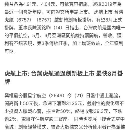
純益各為4.91元、4.04元，可依寬容措施，選擇2019年為
最近一個會計年度，可向證交所申請上市。 虎航上市 台灣
虎航（6757）（6757）啟動轉創新板掛牌，有望8月正式
掛牌，董事長陳漢銘昨（14）日指出，台灣虎航是國內唯一
的平價航空，5月、6月亞洲區間航線持續開航，營收、獲
利有不錯表現，第3季傳統旺季，加上增班效益，全年獲利
可期。
虎航上市: 台灣虎航通過創新板上市 最快8月掛
牌
興櫃最夯股星宇航空（2646）今（21）日盤中遇上亂流，
開高衝上50元後，急速下滑到31.35元，戲劇性的變化讓不
少投資人膽戰心驚，振幅近50％，終場收報39.3元，下跌
逾2％，驚險守住航空股王寶座。 同時也發展「複合式空中
商城」創新經營模式，結合大數據交叉分析使用者行為並推