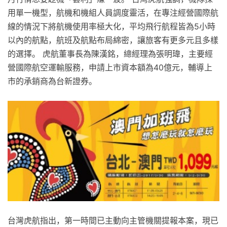
用單一機型，航機和機組人員調度靈活，在專注經營國際航
線的情況下將航機使用率極大化，平均飛行航程皆為5小時
以內的航點，航班及航點布局綿密，讓旅客有更多元且多樣
的選擇。 虎航董事長為陳漢銘，總經理為張明瑋，主要經
營國際航空運輸服務，申請上市資本額為40億元，輔導上
市的承銷商為台新證券。
台灣虎航指出，第一時間已主動向主管機關提報本案，現已