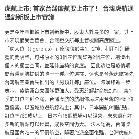
虎航上市: 首家台灣廉航要上市了！ 台灣虎航通
過創新板上市審議
更是今年興櫃轉上市創新板中，股東人數最多的一家，其上
市表現備受金管會、台灣證交所等主管機關高度關注。
「虎大位（tigerplus）」座位位於第1、2排，利用特別研
發的間隔墊，可將原本的3個座位調整為2個座位，創造出
個人的獨立空間，並延伸座椅的寬度。 因此這也是疫情期
間台灣虎航提供的唯一一種座位選擇，這也是台灣虎航領先
台灣航空業首先推出的「另類升等」座位。 陳漢銘進一步
表示，疫情讓台虎團隊更強大，受惠於解封商機加持，第1
季的訂位率近全滿，台灣虎航的航網佈局運用台灣的地理位
置優勢，以區域旅遊航線為主；其中，日本開航9個航點，
訂位率都9成以上，日本有16個機場可以經營，未來還有許
多新的航點可以經營，成長空間仍大。 法人認為，台灣虎
航是國內唯一的平價航空，隨著旅遊全面復甦，台灣虎航5