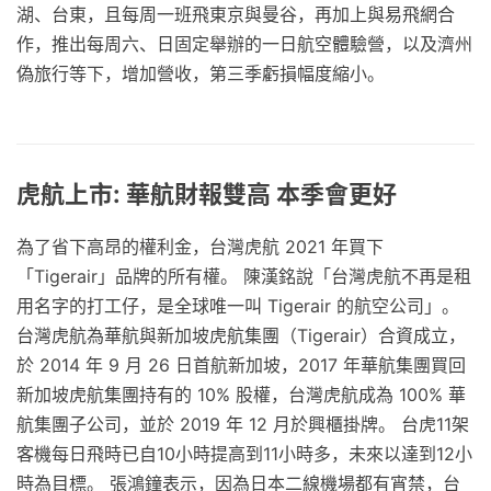
湖、台東，且每周一班飛東京與曼谷，再加上與易飛網合
作，推出每周六、日固定舉辦的一日航空體驗營，以及濟州
偽旅行等下，增加營收，第三季虧損幅度縮小。
虎航上市: 華航財報雙高 本季會更好
為了省下高昂的權利金，台灣虎航 2021 年買下
「Tigerair」品牌的所有權。 陳漢銘說「台灣虎航不再是租
用名字的打工仔，是全球唯一叫 Tigerair 的航空公司」。
台灣虎航為華航與新加坡虎航集團（Tigerair）合資成立，
於 2014 年 9 月 26 日首航新加坡，2017 年華航集團買回
新加坡虎航集團持有的 10% 股權，台灣虎航成為 100% 華
航集團子公司，並於 2019 年 12 月於興櫃掛牌。 台虎11架
客機每日飛時已自10小時提高到11小時多，未來以達到12小
時為目標。 張鴻鐘表示，因為日本二線機場都有宵禁，台