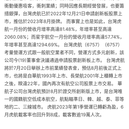
衝動優惠吸客，衝刺業績；同時因應長期經營發展，也要籌
措銀彈，台灣虎航已於2022年12月21日申請創新板股票上
市，推估於2023年8月掛牌。 而事實上也是如此，台灣虎
航一月份的營收月增率高達81.48%，年增率甚至高達
2060.08%；而星宇航空一月份的營收月增率高達57.74%，
年增率甚至高達1294.69%。 台灣虎航（6757）（6757）
考量營運方式跟一般航空業者不同，營運方式多元創新，該
公司今(19)董事會決議通過申請股票創新板上市。 台灣虎航
將於7月20日舉辦上市前業績發表會，預估8月前後正式上
市，也將是自華航1993年上市、長榮航2001年上櫃轉上市
之後，睽違22年，國內再次有航空公司股票上市交易。 華
航子公司台灣虎航預計8月於證交所創新版上市，是台灣唯
一的國籍航空低成本航空，航點瞄準日、韓、越、泰、菲等
地的二、三線城市。 虎航2023年第1季營運已轉虧為盈，6
月虎航載客率也回升到8成，載客數逾19萬人次。