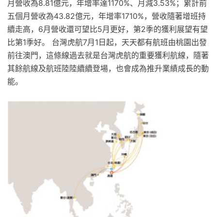
月營收為8.81億元，年增率達1170%、月減3.53%；累計前
五個月營收為43.82億元，年增率1710%，營收隨著增班持
續走高，6月營收還可望比5月更好，第2季的獲利展望有望
比第1季好。 台灣虎航7月1日起，天天都有航班由桃園出發
前往澳門，這條線過去就是台灣虎航的重要獲利航線，隨著
其餘航線及航班陸陸續續登場，也會成為推升業績成長的動
能。