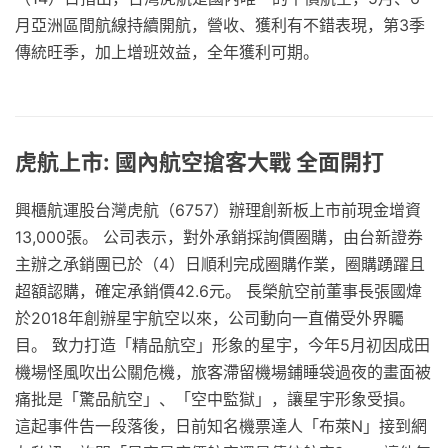
月亞洲區間航線持續開航，營收、獲利有不錯表現，第3季
傳統旺季，加上增班效益，全年獲利可期。
虎航上市: 國內航空搶客大戰 全面開打
興櫃航運股台灣虎航（6757）辦理創新板上市前現金增資
13,000張。 公司表示，對外承銷採詢價圈購，由台新證券
主辦之承銷團已於（4）日順利完成圈購作業，圈購踴躍且
超額認購，確定承銷價42.6元。 長榮航空前董事長張國煒
於2018年創辦星宇航空以來，公司動向一直備受外界矚
目。 致力打造「精品航空」形象的星宇，今年5月初因成田
機場怪風吹出公關危機，旅客滯留機場鋪睡袋過夜的畫面被
痛批是「驚品航空」、「空中監獄」，讓星宇形象受損。
這起事件告一段落後，日前知名機票達人「布萊N」接到網