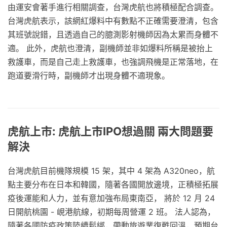
由運安會著手進行相關調查，台灣虎航也將積極配合調查。
台灣虎航表示，該網紅爆料中有數點不正確需要澄清，包含
其班號說錯，且透過自己的臆測影射機師因為太累而身體不
適。 此外，虎航也澄清，副機師並非如爆料所稱是被抬上
救護車，而是自己走上救護車，也強調飛機是正常落地，在
跑道要滑行時，副機師才出現身體不適現象。
虎航上市: 虎航上市IPO想過關 兩大問題要
解決
台灣虎航目前機隊規模 15 架，其中 4 架為 A320neo，航
點主要分布在日本和韓國，隨著各國開放邊境，正積極拓展
疫後運能和人力，並有意加強布局東南亞， 將於 12 月 24
日開航桃園 - 峴港航線，初期每周營運 2 班。 法人認為，
隨著各國防疫政策陸續鬆綁，帶動旅遊業復甦回溫，預期台