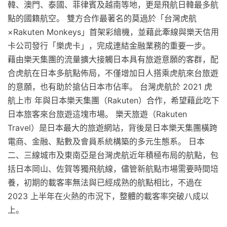
韓、澳門、泰國、菲律賓及越南等地，更是飛航日韓最多航
點的國籍航空。 雙方合作最著名的莫過於「台灣虎航
×Rakuten Monkeys」首架彩繪機，並藉此牽線與樂天信用
卡公司發行「樂虎卡」，完成連結金融業務的重要一步。
藉由樂天集團的流量擴大接觸日本具有旅遊意願的客群，配
合虎航在日本多航點佈局，不僅增加日人搭乘虎航來台旅遊
的意願，也有助於搶佔日本市佔率。 台灣虎航於 2021 虎
航上市 年與日本樂天集團（Rakuten）合作，希望藉此吃下
日本旅客來台旅遊這塊市場。 樂天旅遊（Rakuten
Travel）是日本最大的旅遊網站，背後是日本樂天集團橫跨
電商、金融、點數及會員系統構築的多元生態系。 日本
二、三線城市及東南亞是台灣虎航近年積極布局的航點，包
括日本岡山、佐賀等獨飛航線，儘管新航點市場需要時間培
養，初期的載客率無法與已經成熟的航點相比，不過在
2023 上半年在火熱的市況下，整體的載客率突破八成以
上。