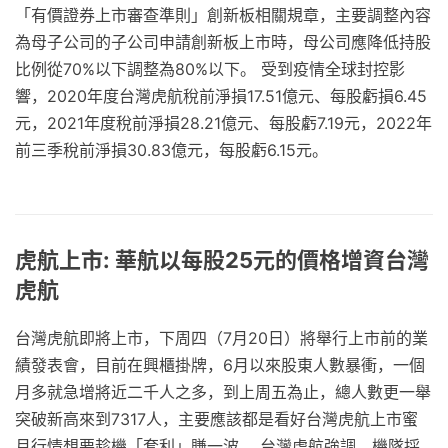
「有價證券上市審查準則」創新板相關規章，主要調整內容
為母子公司的子公司申請創新板上市時，母公司應降低持股
比例從70%以下調整為80%以下。 受到疫情全球封控影
響，2020年度台灣虎航稅前淨損17.51億元、每股虧損6.45
元，2021年度稅前淨損28.21億元、每股虧7.19元，2022年
前三季稅前淨損30.83億元，每股虧6.15元。
虎航上市: 華航以每股25元的價格增資台灣
虎航
台灣虎航即將上市，下周四（7月20日）將舉行上市前的業
績發表會，目前在興櫃掛牌，6月以來股東人數暴衝，一個
月多就急增將近二千人之多，到上周五為止，總人數更一舉
突破新高來到7317人，主要應該都是看好台灣虎航上市蜜
月行情想要趁機「套利」賺一波。 台灣虎航強調，機隊採