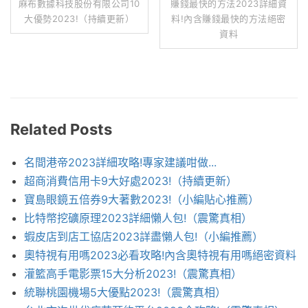
麻布數據科技股份有限公司10
賺錢最快的方法2023詳細資
大優勢2023!（持續更新）
料!內含賺錢最快的方法絕密
資料
Related Posts
名間港帝2023詳細攻略!專家建議咁做...
超商消費信用卡9大好處2023!（持續更新）
寶島眼鏡五倍券9大著數2023!（小編貼心推薦）
比特幣挖礦原理2023詳細懶人包!（震驚真相）
蝦皮店到店工協店2023詳盡懶人包!（小編推薦）
奧特視有用嗎2023必看攻略!內含奧特視有用嗎絕密資料
灌籃高手電影票15大分析2023!（震驚真相）
統聯桃園機場5大優點2023!（震驚真相）