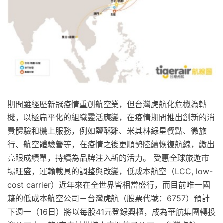
期間雖經歷新冠疫情重創航空業，但台灣虎航化危機為轉
機，以極扁平化的組織靈活應變，在疫情期間推出創新的消
費體驗和機上服務，例如鹽酥雞、米其林綠星餐點、微旅
行、航空體驗營等，在疫情之後更順勢陸續恢復航線，繳出
亮眼成績單，持續為品牌注入新的活力。 受惠全球旅遊市
場旺盛，運輸載具的調整與改變，低成本航空（LCC, low-
cost carrier）近年來在全世界皆相當盛行，而目前唯一國
籍的低成本航空公司－台灣虎航（股票代號：6757）預計
下週一（16日）將以每股41元登錄興櫃，成為華航集團轉投