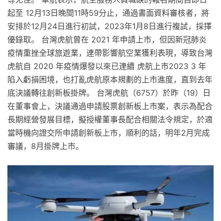
起至 12月13日晚間11時59分止，通過書面資料審核者，將
安排於12月24日進行初試，2023年1月8日進行複試，採擇
優錄取。 台灣虎航曾在 2021 年申請上市，但因新冠肺炎
疫情重挫全球旅遊業，連帶影響航空業獲利表現，導致台灣
虎航自 2020 年疫情爆發以來已連續 虎航上市2023 3 年
陷入虧損困境，也打亂虎航原本規劃的上市進度，直到去年
底決議轉往創新板掛牌。 台灣虎航（6757）於昨（19）日
在董事會上，決議通過申請股票創新板上市案，表示為配合
長期經營發展目標，擬授權董事長配合相關法令規定，於適
當時機向證交所申請創新板上市，順利的話，明年2月完成
審議，8月掛牌上市。