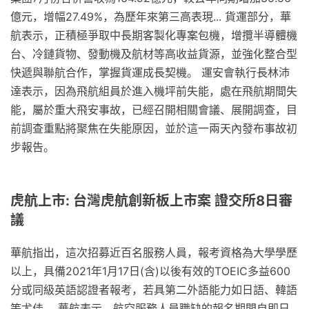
億元，增幅27.49%，為歷年來第三高表現... 貨運部分，華
航表示，正積極爭取中長期客製化專案包機，增攬半導體機
台、冷鏈貨物、發動機及航材等高收益貨源，並強化整合型
快遞與聯航合作，掌握貨運成長契機。 運安會執行長林沛
達表示，因為飛航組員於進入機坪前失能，處在飛航期間失
能，屬於重大飛安事故，已經召開相關會議、展開調查，目
前調查重點將聚焦在失能原因，並於這一兩天內發布事故初
步報告。
虎航上市: 台灣虎航創新板上市案 證交所8日審
議
華航指出，這次招募近百名服務人員，報考資格為大學學歷
以上，具備2021年1月17日(含)以後有效的TOEIC多益600
分或同級英語認證者報考，若具第二外語能力如日語、韓語
等尤佳。 華航表示，航空服務人員職缺的報名期間自即日