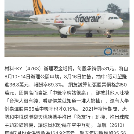
材料-KY（4763）辦理現金增資，每股承銷價531元，將自
8月10~14日辦理公開申購，8月16日抽籤，抽中1張可望賺
進36.8萬元，報酬率69.3%。 網友試算每張股票價格約50
萬元，因價高而自認「中籤率應該很高」，卻被其他人吐槽
「台灣人很有錢，看那價差就知道一堆人搶抽」，還有人舉
例嘉澤股價66萬中籤率也才0.15%。 2021年疫情期間，虎
航和中職球隊樂天桃猿攜手推出「微旅行」班機，推出球隊
主題彩繪班機，讓球員和粉絲在空中互動。 華航（2610）
集團7月份合併營收為164.92億元，較去年同期增加35.56