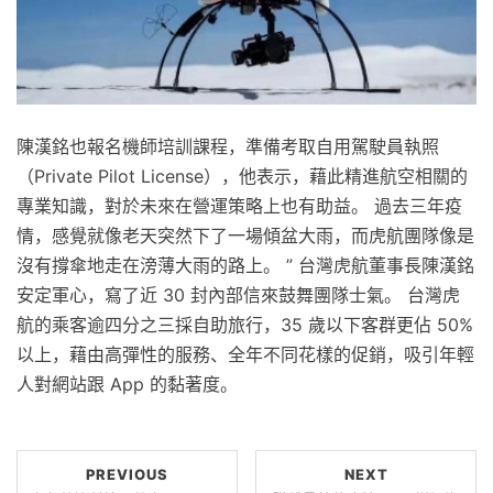
陳漢銘也報名機師培訓課程，準備考取自用駕駛員執照
（Private Pilot License），他表示，藉此精進航空相關的
專業知識，對於未來在營運策略上也有助益。 過去三年疫
情，感覺就像老天突然下了一場傾盆大雨，而虎航團隊像是
沒有撐傘地走在滂薄大雨的路上。 ” 台灣虎航董事長陳漢銘
安定軍心，寫了近 30 封內部信來鼓舞團隊士氣。 台灣虎
航的乘客逾四分之三採自助旅行，35 歲以下客群更佔 50%
以上，藉由高彈性的服務、全年不同花樣的促銷，吸引年輕
人對網站跟 App 的黏著度。
PREVIOUS
NEXT