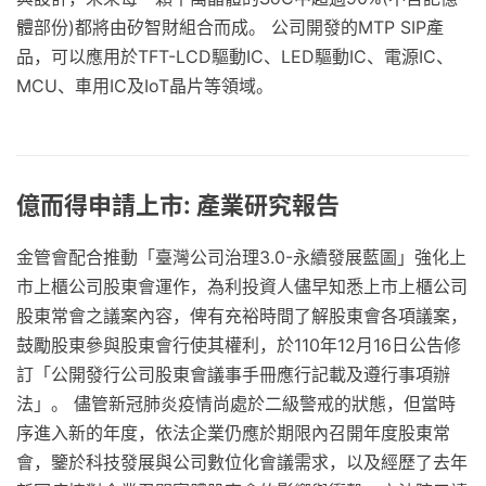
體部份)都將由矽智財組合而成。 公司開發的MTP SIP產
品，可以應用於TFT-LCD驅動IC、LED驅動IC、電源IC、
MCU、車用IC及IoT晶片等領域。
億而得申請上市: 產業研究報告
金管會配合推動「臺灣公司治理3.0-永續發展藍圖」強化上
市上櫃公司股東會運作，為利投資人儘早知悉上市上櫃公司
股東常會之議案內容，俾有充裕時間了解股東會各項議案，
鼓勵股東參與股東會行使其權利，於110年12月16日公告修
訂「公開發行公司股東會議事手冊應行記載及遵行事項辦
法」。 儘管新冠肺炎疫情尚處於二級警戒的狀態，但當時
序進入新的年度，依法企業仍應於期限內召開年度股東常
會，鑒於科技發展與公司數位化會議需求，以及經歷了去年