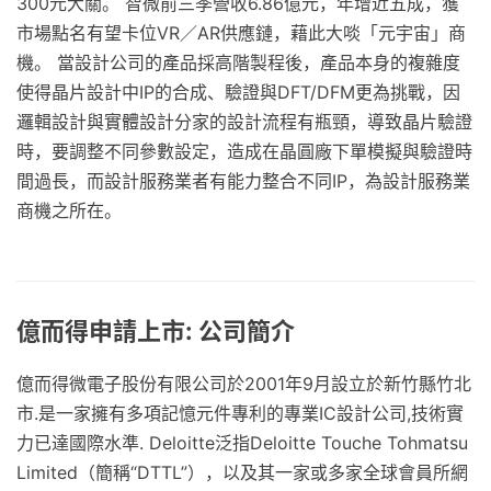
300元大關。 智微前三季營收6.86億元，年增近五成，獲
市場點名有望卡位VR／AR供應鏈，藉此大啖「元宇宙」商
機。 當設計公司的產品採高階製程後，產品本身的複雜度
使得晶片設計中IP的合成、驗證與DFT/DFM更為挑戰，因
邏輯設計與實體設計分家的設計流程有瓶頸，導致晶片驗證
時，要調整不同參數設定，造成在晶圓廠下單模擬與驗證時
間過長，而設計服務業者有能力整合不同IP，為設計服務業
商機之所在。
億而得申請上市: 公司簡介
億而得微電子股份有限公司於2001年9月設立於新竹縣竹北
市.是一家擁有多項記憶元件專利的專業IC設計公司,技術實
力已達國際水準. Deloitte泛指Deloitte Touche Tohmatsu
Limited（簡稱“DTTL”），以及其一家或多家全球會員所網