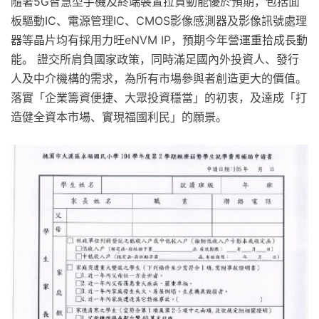
隨著5G智慧型手機及終端裝置拉貨動能優於預期，包括面
板驅動IC、電源管理IC、CMOS影像感測器及影像訊號處理
器等晶片均有採用力旺eNVM IP，預期今年營運重拾成長動
能。 證交所肩負國家政策，同時滿足國內外投資人、發行
人及中介機構的需求，為所有市場參與者創造更大的價值。
落實「企業籌資便捷、大眾投資穩當」的初衷，及達成「打
造健全資本市場、實現福國利民」的願景。