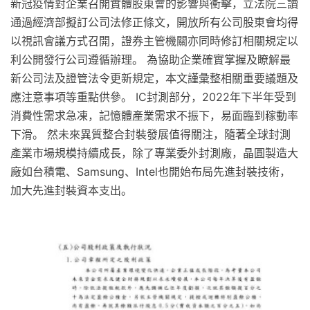
新冠疫情對企業召開實體股東會的影響與衝擊，立法院三讀
通過經濟部擬訂公司法修正條文，開放所有公司股東會均得
以視訊會議方式召開，證券主管機關亦同時修訂相關規定以
利公開發行公司遵循辦理。 為協助企業確實掌握及瞭解最
新公司法及證管法令更新規定，本文謹彙整相關重要議題及
應注意事項等重點供參。 IC封測部分，2022年下半年受到
消費性需求急凍，記憶體產業需求不振下，易面臨到稼動率
下滑。 然未來異質整合封裝發展值得關注，隨著全球封測
產業市場規模持續成長，除了專業委外封測廠，晶圓製造大
廠如台積電、Samsung、Intel也開始布局先進封裝技術，
加大先進封裝資本支出。