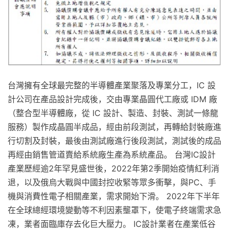
台灣擁有全球最完整的半導體產業聚落及專業分工，IC 設
計公司在產品設計完成後，交由專業晶圓代工廠或 IDM 廠
（整合型半導體廠，從 IC 設計、製造、封裝、測試一條龍
服務）製作成晶圓半成品，經由前段測試，再轉給封裝廠進
行切割及封裝，最後由測試廠進行後段測試，測試後的成品
再經由銷售管道賣給系統廠生產為系統產品。 台灣IC設計
產業歷經逾2年罕見盛世後，2022年第2季開始疫情紅利消
退，以及俄烏大戰與中國封控收緊等眾多衝擊，與PC、手
機與消費性電子相關產業，需求開始下滑。 2022年下半年
在全球總經環境變動等不利因素壟罩下，使電子終端需求急
凍，業者面臨庫存去化巨大壓力。 IC設計業者在產業低谷