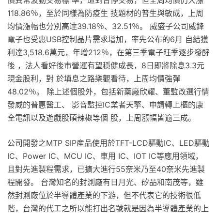
價異常波動交易標 準，遭到暫停交易，但全周均價仍大漲
118.86％，至於同樣為防疫生 技題材的普生與敏成，上周
均價漲幅也分別高達39.18％、32.51％。 威盛子公司威鋒
電子也受惠USB控制晶片需求增加，率先公布的6月 自結獲
利達3,518.6萬元，年增212％，在第三季電子旺季逐步發酵
後 ，法人看好後市營運有望穩健成長，8日即將除息3.3元
現金股利，對 於填息之路樂觀看待，上周均價強彈
48.02％。 除上述個股外，包括新藥廠欣耀、董監改選行情
發威的普惠醫工、 影音監控IC業者天擎、申請轉上櫃的康
全電訊以及遊戲股碩辣椒等個 股，上周漲幅皆逾三成。
公司開發之MTP SIP産品使用於TFT-LCD驅動IC、LED驅動
IC、Power IC、MCU IC、車用 IC、IOT IC等應用領域，
且對先進製程需求，已擴大進行55奈米乃至40奈米先進製
程開發。 台灣知名的封測廠有日月光、矽品和南茂等，雖
然封測廠位於半導體產業的下游，但不代表它的技術很低
階，台灣的代工之所以能打出名號就是因為半導體產業的上