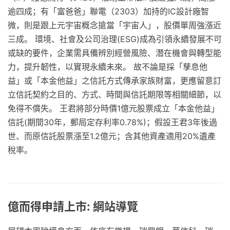
逾四成；有「富爸爸」聯電（2303）加持的IC設計廠智
微，則是跟上元宇宙概念搶當「宇宙人」，股價單周強漲近
三成。 環境、社會及公司治理(ESG)成為引領永續發展不可
或缺的要件，企業需具備辨別經營風險、潛在機會與轉型能
力，提升韌性，以實現永續未來。 故不論是採「孳息他
益」或「本金他益」之信託方式傳承家族財富，更應留意訂
立信託契約之目的、方式、時間與信託期限等相關細節，以
免得不償失。 王君將部分時價1億元股票成立「本金他益」
信託(期間30年，郵局定存利率0.78%)；假設王君3年後過
世、而原信託股票漲至1.2億元；含其他資產適用20%遺產
稅率。
億而得申請上市: 網站導覽