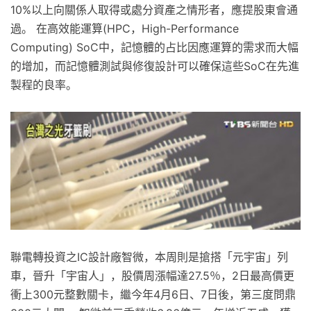
10%以上向關係人取得或處分資產之情形者，應提股東會通
過。 在高效能運算(HPC，High-Performance
Computing) SoC中，記憶體的占比因應運算的需求而大幅
的增加，而記憶體測試與修復設計可以確保這些SoC在先進
製程的良率。
聯電轉投資之IC設計廠智微，本周則是搶搭「元宇宙」列
車，晉升「宇宙人」，股價周漲幅達27.5％，2日最高價更
衝上300元整數關卡，繼今年4月6日、7日後，第三度問鼎