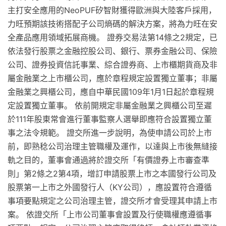
主打安全應用的NeoPUF矽智財獲得歐洲與大陸客戶採用，
力旺預期該技術搭配子公司熵碼的解決方案，將為力旺在安
全產品應用領域拓展商機。 證券交易法第14條之2規定，已
依法發行股票之金融控股公司、銀行、票券金融公司、保險
公司、證券投資信託事業、綜合證券商、上市櫃期貨商及非
屬金融業之上市櫃公司，應於章程規定設置獨立董事；非屬
金融業之興櫃公司，應自中華民國109年1月1日起於章程規
定設置獨立董事。 依前開規定非屬金融業之興櫃公司至遲
於111年股東常會進行董事監察人選舉即應符合設置獨立董
事之法令規範。 證交所進一步說明，為使申請公司於上市
前，即熟稔公司治理主管職權及運作，以達與上市後無縫接
軌之目的，董事會通過將於證交所「有價證券上市審查準
則」第2條之2第4項，增訂申請股票上市之本國發行公司及
股票第一上市之外國發行人（KY公司），應設置符合遵循
事項要點規定之公司治理主管，證交所才會受理其申請上市
案。 依證交所「上市公司董事會設置及行使職權應遵循事