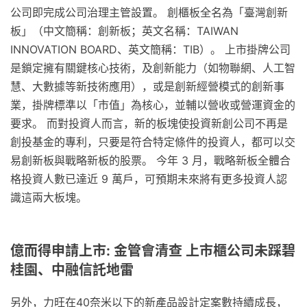
公司即完成公司治理主管設置。 創櫃板全名為「臺灣創新
板」（中文簡稱：創新板；英文名稱：TAIWAN
INNOVATION BOARD、英文簡稱：TIB）。 上市掛牌公司
是鎖定擁有關鍵核心技術，及創新能力（如物聯網、人工智
慧、大數據等新技術應用），或是創新經營模式的創新事
業，掛牌標準以「市值」為核心，並輔以營收或營運資金的
要求。 而對投資人而言，新的板塊使投資新創公司不再是
創投基金的專利，只要是符合特定條件的投資人，都可以交
易創新板與戰略新板的股票。 今年 3 月，戰略新板全體合
格投資人數已達近 9 萬戶，可預期未來將有更多投資人認
識這兩大板塊。
億而得申請上市: 金管會清查 上市櫃公司未踩碧
桂園、中融信託地雷
另外，力旺在40奈米以下的新產品設計定案數持續成長，