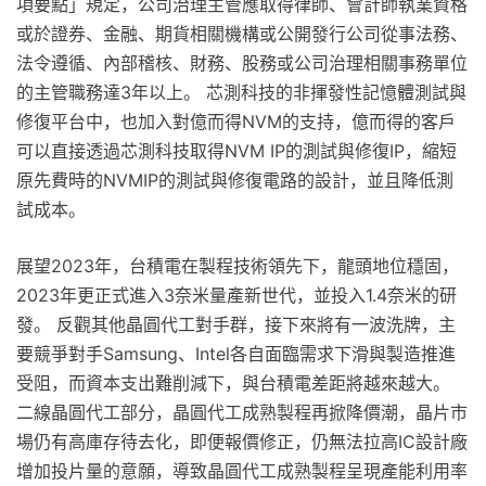
項要點」規定，公司治理主管應取得律師、會計師執業資格
或於證券、金融、期貨相關機構或公開發行公司從事法務、
法令遵循、內部稽核、財務、股務或公司治理相關事務單位
的主管職務達3年以上。 芯測科技的非揮發性記憶體測試與
修復平台中，也加入對億而得NVM的支持，億而得的客戶
可以直接透過芯測科技取得NVM IP的測試與修復IP，縮短
原先費時的NVMIP的測試與修復電路的設計，並且降低測
試成本。
展望2023年，台積電在製程技術領先下，龍頭地位穩固，
2023年更正式進入3奈米量產新世代，並投入1.4奈米的研
發。 反觀其他晶圓代工對手群，接下來將有一波洗牌，主
要競爭對手Samsung、Intel各自面臨需求下滑與製造推進
受阻，而資本支出難削減下，與台積電差距將越來越大。
二線晶圓代工部分，晶圓代工成熟製程再掀降價潮，晶片市
場仍有高庫存待去化，即便報價修正，仍無法拉高IC設計廠
增加投片量的意願，導致晶圓代工成熟製程呈現產能利用率