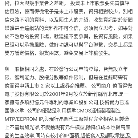
術，拉大與競爭業者之差距。 投資未上市股票要先審慎評
估風險，億而得微電子是未上市股票，資訊相對較少，別相
信來路不明的資料，以及陌生人的介紹，收集資訊對於新聞
媒體甚至這網站的資料都不可全信，必須獨立思考，如果對
於不熟悉的投資市場，就建議不要參與，投資有風險，如果
已經可以承擔風險，做好功課可以與平台聯繫，交易上都是
雙方議定價格，銀貨兩訖，避免交易上詐騙發生。
與一般板相同之處，在於發行公司申請登錄，皆無設立年
限、獲利能力、股權分散等條件限制，但是在登錄時需有
億而得申請上市 2 家以上證券商推薦。 公司簡介 億而得微
電子股份有限公司於2001年9月設立於新竹縣竹北市.是一
家擁有多項記憶元件專利的專業IC設計公司,技術實力已達
國際水準. 公司的優點是利用標準CMOS邏輯製程製造
MTP/EEPROM IP,與現行晶圓代工廠製程完全相容.且製造
上不需增加光罩,不變動現有元件模型,除降低成本也提高產
品的生產效率,同時有較小的IP面積,超低寫入及讀取電壓,及