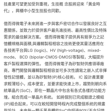
技產業可望更加受到重視，生技概 念股將迎來「黃金時
代」，興櫃中小型生技股也同歡。
億而得微電子未來將進一步與客戶密切合作以發展良好之互
惠關係，並致力於提供客戶最先進技術、最高性價比及特殊
需求的最佳解決方案。 億而得微電子提供具有競爭力之記
憶體規格與面積,與邏輯製程相容之技術更使其靈活應用在
各技術平台與LG (logic)、HV (high-voltage)、mixed-
mode、 BCD (bipolar-CMOS-DMOS)等製程，大幅提升
客戶製程選擇的彈性。 億而得微電子為矽智財供應領導廠
商，專門開發與邏輯製程相容並可多次性讀寫之嵌入式非揮
發性記憶體，並以為矽智財(IP)核心技術。 IC 設計產業要
求輕薄短小，成本便宜，並要求能快速上市，趨勢則朝向系
統單晶片(SoC)，即在一顆晶片中包含有各式各樣的功能方
塊，組合而成一單晶片系統。 如將個別已完成驗證之模組
(IP)組合起來，可以在較短開發時程內完成整個系統的規畫
與設計，未來每一顆千萬晶體的SoC中超過90%(不含記憶