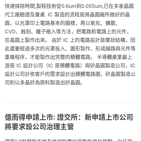
快速抹除時間,製程技術從0.6um到0.055um,已在多家晶圓
代工廠驗證及量產. IC 製造的流程是將晶圓廠所做好的晶
圓，以光罩印上電路基本的圖樣，再以氧化、擴散、
CVD、蝕刻、離子植入等方法，把電路和電路上的元件，
在晶圓上製作出來。 由於 IC 上的電路設計是層狀結構，因
此還要經過多次的光罩投入、圖形製作、形成線路與元件等
重複程序，才能製作出完整的積體電路。 半導體產業最上
游是 IC 設計公司（IC 是積體電路）與矽晶圓製造公司，IC
設計公司計依客戶的需求設計出積體電路圖，矽晶圓製造公
司則以多晶矽為原料製造出矽晶圓。
億而得申請上市: 證交所：新申請上市公司
將要求設公司治理主管