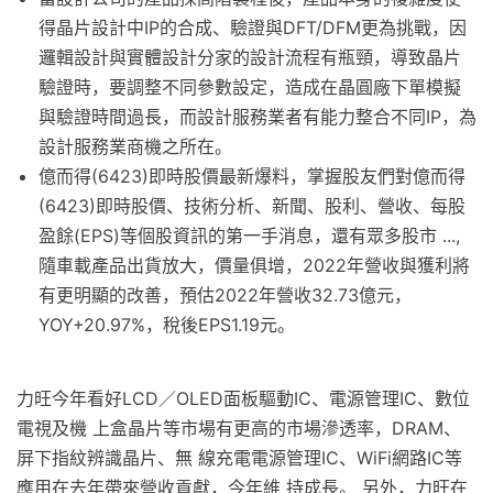
得晶片設計中IP的合成、驗證與DFT/DFM更為挑戰，因
邏輯設計與實體設計分家的設計流程有瓶頸，導致晶片
驗證時，要調整不同參數設定，造成在晶圓廠下單模擬
與驗證時間過長，而設計服務業者有能力整合不同IP，為
設計服務業商機之所在。
億而得(6423)即時股價最新爆料，掌握股友們對億而得
(6423)即時股價、技術分析、新聞、股利、營收、每股
盈餘(EPS)等個股資訊的第一手消息，還有眾多股市 ...,
隨車載產品出貨放大，價量俱增，2022年營收與獲利將
有更明顯的改善，預估2022年營收32.73億元，
YOY+20.97%，稅後EPS1.19元。
力旺今年看好LCD／OLED面板驅動IC、電源管理IC、數位
電視及機 上盒晶片等市場有更高的市場滲透率，DRAM、
屏下指紋辨識晶片、無 線充電電源管理IC、WiFi網路IC等
應用在去年帶來營收貢獻，今年維 持成長。 另外，力旺在