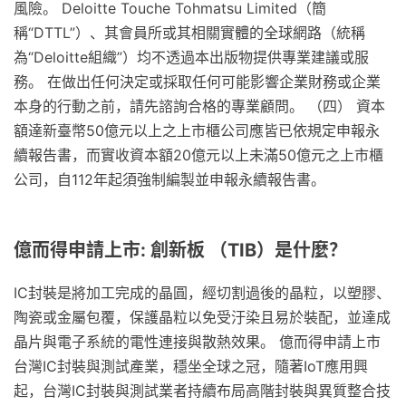
風險。 Deloitte Touche Tohmatsu Limited（簡
稱“DTTL”）、其會員所或其相關實體的全球網路（統稱
為“Deloitte組織”）均不透過本出版物提供專業建議或服
務。 在做出任何決定或採取任何可能影響企業財務或企業
本身的行動之前，請先諮詢合格的專業顧問。 （四） 資本
額達新臺幣50億元以上之上市櫃公司應皆已依規定申報永
續報告書，而實收資本額20億元以上未滿50億元之上市櫃
公司，自112年起須強制編製並申報永續報告書。
億而得申請上市: 創新板 （TIB）是什麼？
IC封裝是將加工完成的晶圓，經切割過後的晶粒，以塑膠、
陶瓷或金屬包覆，保護晶粒以免受汙染且易於裝配，並達成
晶片與電子系統的電性連接與散熱效果。 億而得申請上市
台灣IC封裝與測試產業，穩坐全球之冠，隨著IoT應用興
起，台灣IC封裝與測試業者持續布局高階封裝與異質整合技