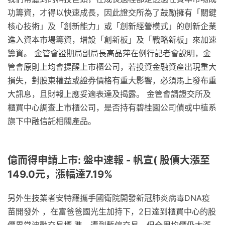
功籌資，才得以快速成長，因此證交所為了鼓勵擁有「關鍵
核心技術」及「創新能力」或「創新經營模式」的創新企業
進入資本市場籌資，增設「創新板」及「戰略新板」來加速
籌資。 金管會證期局副局長高晶萍在例行記者會說明，金
管會原則上均會提醒上市櫃公司，若投資金融資產出現重大
損失，對股東權益或證券價格有重大影響，必須馬上發布重
大訊息，且財報上應妥適表達及揭露。 金管會請證交所及
櫃買中心調查上市櫃公司，是否持有碧桂園公司債或中植系
旗下中融信託相關產品。
億而得申請上市: 盤中速報 - 帆宣( 股價大漲至
149.0元，漲幅達7.19%
另外生技業者安特羅攜手國衛院開發新冠肺炎病毒DNA疫
苗開發外 ，在富爸爸國光生加持下，2日達到櫃買中心的股