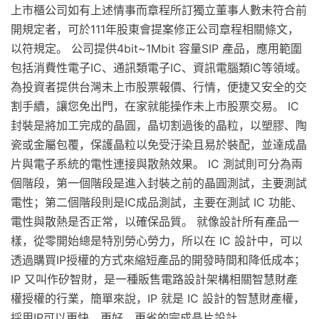
上市櫃公司如有上述情事而章程所訂獨立董事人數未符合前
開規定者，可於111年股東會提案修正公司章程相關條文，
以符規定。 公司提供4bit~1Mbit 容量SIP 產品，應用範圍
包括消費性電子IC、通訊類電子IC、資訊電腦類IC等領域。
為投資者提供台灣未上市股票報價、行情，便捷又安全的交
割手續，讓您免出門，在家就能操作未上市股票交易。 IC
封裝是將加工完成的晶圓，晶切割過後的晶粒，以塑膠、陶
瓷或金屬包覆，保護晶粒以免受汙染且易於裝配，並達成晶
片與電子系統的電性連接與散熱效果。 IC 測試則可分為兩
個階段，第一個階段是進入封裝之前的晶圓測試，主要測試
電性；第二個階段則是IC成品測試，主要在測試 IC 功能、
電性與散熱是否正常，以確保品質。 就像設計所有產品一
樣，從零開始總是特別勞心勞力，所以在 IC 設計中，可以
透過購買IP授權的方式來縮短產品的開發時間和降低成本；
IP 又叫作矽智財，是一種販售電路設計架構相關智慧財產
權授權的行業，簡單來說，IP 就是 IC 設計的智慧財產權，
採用IP可以更快、更好、更省的完成晶片設計。