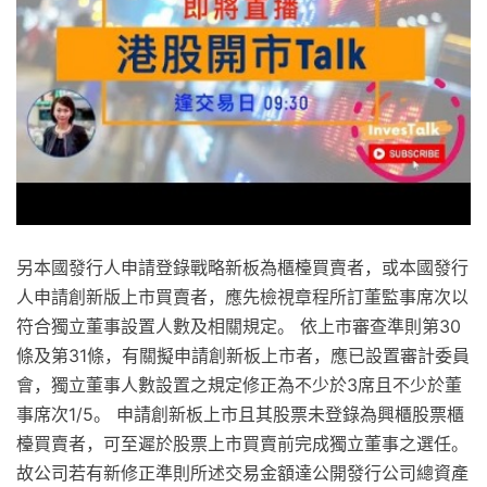
另本國發行人申請登錄戰略新板為櫃檯買賣者，或本國發行
人申請創新版上市買賣者，應先檢視章程所訂董監事席次以
符合獨立董事設置人數及相關規定。 依上市審查準則第30
條及第31條，有關擬申請創新板上市者，應已設置審計委員
會，獨立董事人數設置之規定修正為不少於3席且不少於董
事席次1/5。 申請創新板上市且其股票未登錄為興櫃股票櫃
檯買賣者，可至遲於股票上市買賣前完成獨立董事之選任。
故公司若有新修正準則所述交易金額達公開發行公司總資產