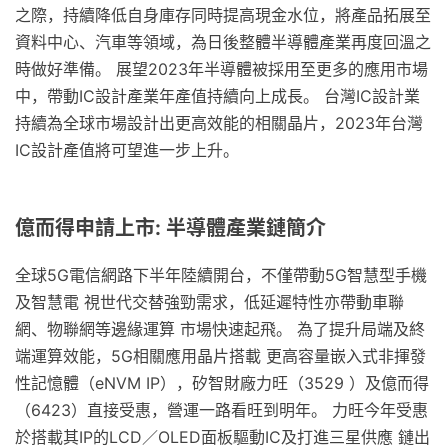
之際，持續降低自身庫存同時提高現金水位，將產品拓展至
資料中心、汽車等領域，為日後整體半導體產業再度回溫之
時做好準備。 展望2023年半導體被採用至更多的應用市場
中，帶動IC設計產業年產值持續向上成長。 台灣IC設計業
持續為全球市場設計出更高效能的相關晶片，2023年台灣
IC設計產值將可望進一步上升。
億而得申請上市: 半導體產業鏈簡介
全球5G電信網路下半年陸續開台，不僅帶動5G智慧型手機
及智慧電 視世代交替強勁需求，低延遲特性亦帶動車聯
網、物聯網等邊緣運算 市場快速起飛。 為了提升局端及終
端運算效能，5G相關應用晶片搭載 更高容量嵌入式非揮發
性記憶體（eNVM IP），矽智財廠力旺（3529 ）及億而得
（6423）直接受惠，營運一路看旺到明年。 力旺今年受惠
於搭載其IP的LCD／OLED面板驅動IC及打進三星供應 鏈出