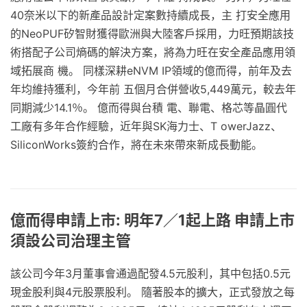
40奈米以下的新產品設計定案數持續成長，主 打安全應用
的NeoPUF矽智財獲得歐洲與大陸客戶採用，力旺預期該技
術搭配子公司熵碼的解決方案，將為力旺在安全產品應用領
域拓展商 機。 同樣深耕eNVM IP領域的億而得，前年及去
年均維持獲利，今年前 五個月合併營收5,449萬元，較去年
同期減少14.1％。 億而得與台積 電、聯電、格芯等晶圓代
工廠有多年合作經驗，近年與SK海力士、T owerJazz、
SiliconWorks簽約合作，將在未來帶來新成長動能。
億而得申請上市: 明年7／1起上路 申請上市
須設公司治理主管
該公司今年3月董事會通過配發4.5元股利，其中包括0.5元
現金股利與4元股票股利。 隨著股本的擴大，正式發放之每