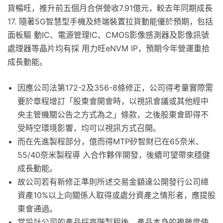
貨暢旺，推升前五個月合併營收7.91億元，較去年同期成長
17. 隨著5G智慧型手機及終端裝置拉貨動能優於預期，包括
面板驅 動IC、電源管理IC、CMOS影像感測器及影像訊號
處理器等晶片均有採 用力旺eNVM IP，預期今年營運重拾
成長動能。
因應公司法第172-2及356-8條修正，公司得考量實際需
要於章程增訂「股東會開會時，以視訊會議或其他經中
央主管機關公告之方式為之」條款，之後股東會即得不
受時空環境影響，均可以視訊方式召開。
而在先進製程部分，億而得MTP矽智財已在65奈米、
55/40奈米製程導 入合作夥伴開發，後續可望帶來穩健
成長動能。
故公司若有新修正準則所述交易金額達公開發行公司總
資產10%以上向關係人取得或處分資產之情形者，應提股
東會通過。
當設計公司的產品採高階製程後，產品本身的複雜度使