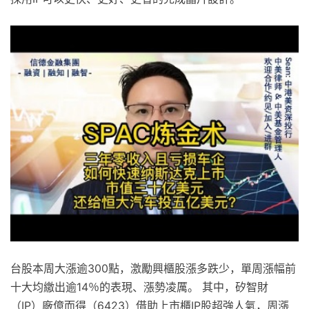
台股本周大漲逾300點，激勵興櫃股漲多跌少，單周漲幅前
十大均繳出逾14％的表現、漲勢凌厲。 其中，矽智財
（IP）廠億而得（6423）借助上市櫃IP股超強人氣，周漲