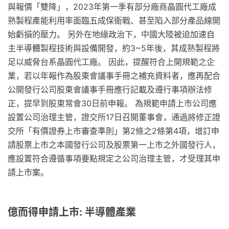
與報價「雙降」，2023年第一季有部分廠商晶圓代工廠成
熟製程產能利用率面臨五成保衛戰、甚至陷入部分產品線開
始虧損的壓力。 另外在地緣政治下，中國大陸被迫加速自
主半導體製程技術與設備開發，約3~5年後，其成熟製程將
足以威脅台系晶圓代工廠。 因此，提醒符合上開規範之企
業，若以年報作為股東會議事手冊之補充資料者，應再配合
公開發行公司股東會議事手冊應行記載及遵行事項辦法修
正，提早到股東常會30日前申報。 為規範申請上市公司應
設置公司治理主管，證交所17日召開董事會，通過將修正證
交所「有價證券上市審查準則」第2條之2條第4項，增訂申
請股票上市之本國發行公司及股票第一上市之外國發行人，
應設置符合遵循事項要點規定之公司治理主管，才受理其申
請上市案。
億而得申請上市: 半導體產業