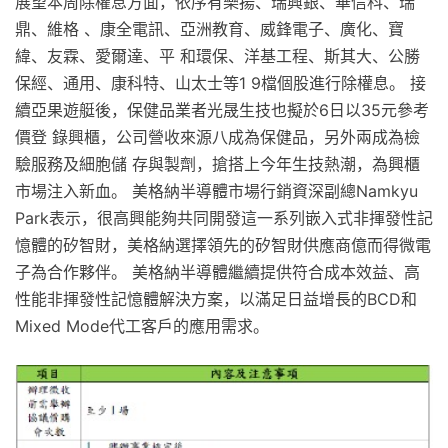
展望本周除權息方面，依序有樂揚、瑞興銀、華信科、瑞
鼎、維格 、康全電訊、亞洲教育、威鋒電子、廣化、寶
緯、友霖、愛爾達、平 和環保、洋基工程、斯其大、公勝
保經、通用、康科特、山太士等1 9檔個股進行除權息。 接
續亞果遊艇後，保健品業者光晟生技也擬於6日以35元參考
價登 錄興櫃，公司營收來源八成為保健品，另外兩成為檢
驗服務及細胞儲 存與製劑，搶搭上今年生技熱潮，為興櫃
市場注入新血。 美格納半導體市場行銷資深副總Namkyu
Park表示，很高興能夠共同開發這一系列嵌入式非揮發性記
憶體的矽智財，美格納選擇領先的矽智財供應商億而得微電
子為合作夥伴。 美格納半導體繼續提供符合成本效益、高
性能非揮發性記憶體解決方案，以滿足日益增長的BCD和
Mixed Mode代工客戶的應用需求。