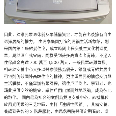
因此，建議民眾退休前及早儲備資金，才能在老後擁有自由
選擇居所的權力。 由潤泰集團打造的潤福生活新象館，則
是國內第 1 座銀髮住宅，成立時間比長庚養生文化村還更
早，屬於酒店式會館，同樣受到許多高資產者青睞，不過入
住保證金高達 700 萬至 1,500 萬元，一般民眾較難負擔。
相較於安養中心大多以醫療服務為優先，銀髮或青銀共居出
租宅則仿效國外高齡住宅的精神，更注重居民的情感交流與
生活體驗，不僅舉辦各類課程，讓住戶活到老、學到老，也
藉此提供交誼的機會，讓住戶們自然而然地熟識，成為彼此
的夥伴。 國內最為知名的案例為雙連安養中心，該機構位
於風光明媚的三芝地區，主打「連續性照顧」，具備安養、
養護到失智的 3 階段服務，由馬偕醫院醫師定期看診，還