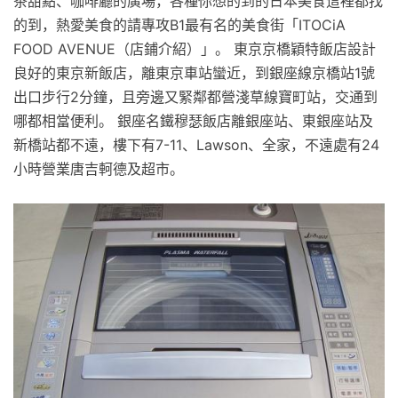
茶甜點、咖啡廳的廣場，各種你想的到的日本美食這裡都找
的到，熱愛美食的請專攻B1最有名的美食街「ITOCiA
FOOD AVENUE（店鋪介紹）」。 東京京橋穎特飯店設計
良好的東京新飯店，離東京車站蠻近，到銀座線京橋站1號
出口步行2分鐘，且旁邊又緊鄰都營淺草線寶町站，交通到
哪都相當便利。 銀座名鐵穆瑟飯店離銀座站、東銀座站及
新橋站都不遠，樓下有7-11、Lawson、全家，不遠處有24
小時營業唐吉軻德及超市。