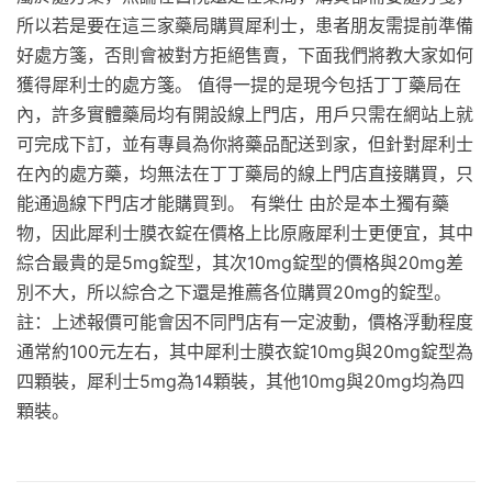
所以若是要在這三家藥局購買犀利士，患者朋友需提前準備
好處方箋，否則會被對方拒絕售賣，下面我們將教大家如何
獲得犀利士的處方箋。 值得一提的是現今包括丁丁藥局在
內，許多實體藥局均有開設線上門店，用戶只需在網站上就
可完成下訂，並有專員為你將藥品配送到家，但針對犀利士
在內的處方藥，均無法在丁丁藥局的線上門店直接購買，只
能通過線下門店才能購買到。 有樂仕 由於是本土獨有藥
物，因此犀利士膜衣錠在價格上比原廠犀利士更便宜，其中
綜合最貴的是5mg錠型，其次10mg錠型的價格與20mg差
別不大，所以綜合之下還是推薦各位購買20mg的錠型。
註：上述報價可能會因不同門店有一定波動，價格浮動程度
通常約100元左右，其中犀利士膜衣錠10mg與20mg錠型為
四顆裝，犀利士5mg為14顆裝，其他10mg與20mg均為四
顆裝。