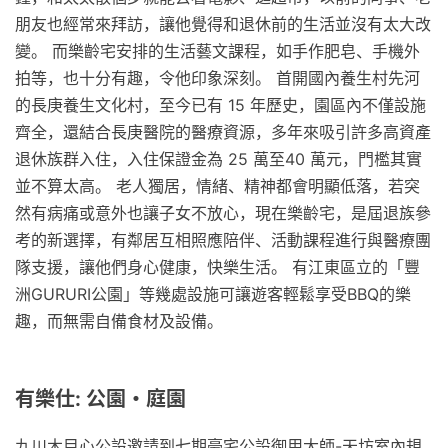
朋友也經常來拜訪，讓他覺得和退休前的生活並沒有太大改
變。 而樂齡宅安排的生活藝文課程，如手作肥皂、手機外
拍等，也十分有趣，令他印象深刻。 首開國內養生村先河
的長庚養生文化村，至今已有 15 年歷史，園區內不僅設施
齊全，還結合長庚醫院的醫療資源，多年來吸引許多高資產
退休族群入住，入住保證金為 25 萬至40 萬元，門檻其實
並不算太高。 老人獨居，情緒、精神都會明顯低落，若突
然有病痛或意外也讓子女不放心，現在樂齡宅，是屆退族參
考的新選擇，有鄰居互相照應陪伴、活動課程進行與醫療團
隊支援，讓他們身心健康，快樂生活。 有江東區立的「豐
洲GURURI公園」等幾處設施可讓遊客輕鬆享受BBQ的樂
趣，而無需自備食材及設備。
有樂仕: 公園・庭園
九川木目心公設邀請到七期豪宅公設御用大師-天坊室內規