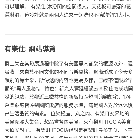
可以理解。 有樂仕 淋浴間的空間很大，天花板可灑落的花
灑淋浴，這設計就是兩個人進來一起洗也不擠的空間大小。
有樂仕: 網站導覽
爵士樂在其發展過程中除了有美國黑人音樂的根源以外，還
吸收了來自於不同文化的不同音樂風格，逐漸形成了今天多
類别的爵士樂，所傳遞的内容也更為多樣，已經不僅限於早
期的“黑人風格”。 特色：新光人壽延續過去商務住宅成功開
發的經驗，於鄰近三鐵共構的新板特區規劃的樂齡宅，174
戶樂齡宅皆達到國際飯店的服務水準，滿足國人對於退休後
高生活品質的需求。 位於銀座、丸之內、有樂町交界地的
美食餐廳大集合，想品嘗各國美食，來有樂町 ITOCiA美食
大道就對了。 有樂町 ITOCiA絕對是有樂町最多美食、下午