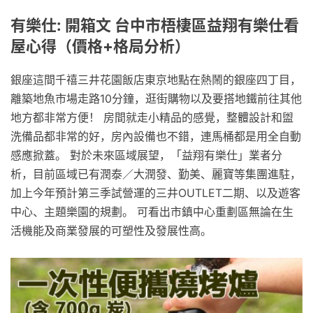
有樂仕: 開箱文 台中市梧棲區益翔有樂仕看
屋心得（價格+格局分析）
銀座這間千禧三井花園飯店東京地點在熱鬧的銀座四丁目，
離築地魚市場走路10分鐘，逛街購物以及要搭地鐵前往其他
地方都非常方便！ 房間就走小精品的感覺，整體設計和盥
洗備品都非常的好，房內設備也不錯，連馬桶都是用全自動
感應掀蓋。 對於未來區域展望，「益翔有樂仕」業者分
析，目前區域已有潤泰／大潤發、勤美、麗寶等集團進駐，
加上今年預計第三季試營運的三井OUTLET二期、以及遊客
中心、主題樂園的規劃。 可看出市鎮中心重劃區無論在生
活機能及商業發展的可塑性及發展性高。