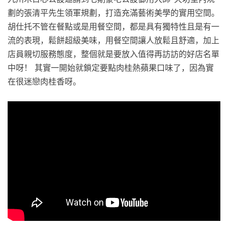
劃的張清平先生領軍規劃，打造充滿藝術美學的實用空間。
胡仕托不管在餐點或是用餐空間，都是具有獨特性且是有一
流的表現，鬆餅超級美味，用餐空間讓人放鬆且舒適，加上
店員親切服務態度，整個就是要放入值得再訪訪的好店名單
中呀！ 其實一開始就鎖定要點肉桂熱蘋果口味了，因為實
在很迷戀肉桂香呀。