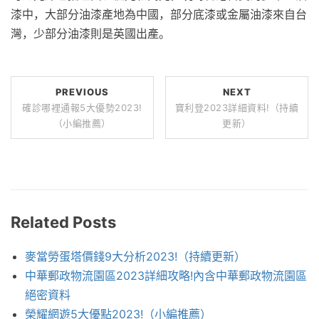
漆中，大部分油漆產地為中國，部分底漆或金屬油漆來自台
灣，少部分油漆則是英國出產。
PREVIOUS
NEXT
確診哪裡通報5大優勢2023!
寶利登2023詳細資料!（持續
（小編推薦）
更新）
Related Posts
麥當勞蛋塔價錢9大分析2023!（持續更新）
中華郵政物流園區2023詳細攻略!內含中華郵政物流園區
絕密資料
榮耀網遊5大優點2023!（小編推薦）