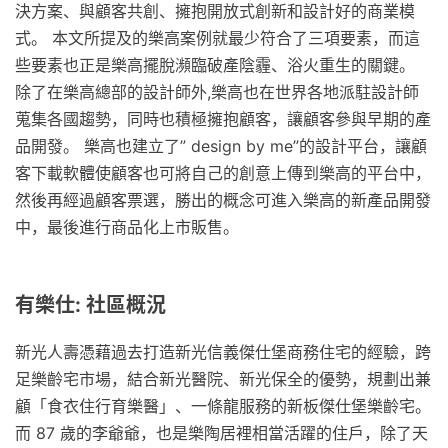
決方案、與顧客共創、擁抱開放式創新和設計好的商業模
式。 本文所提及的樂高案例就最少符合了三項要素，而這
些要素也正是樂高擺脫瀕臨破產陰霾、浴火重生的關鍵。
除了在樂高總部的設計師外,樂高也在世界各地派駐設計師
蒐集各國趨勢，同時也積極擁抱顧客，讓顧客參與早期的產
品開發。 樂高也建立了” design by me”的設計平台，讓顧
客下載軟體使顧客也可將自己的創意上傳到樂高的平台中，
然後再經過顧客票選，勝出的概念可進入樂高的新產品開發
中，最後進行商品化上市販售。
有樂仕: 社區概況
新光人壽憑藉過去打造新光信義傑仕堡商務住宅的經驗，跨
足樂齡宅市場，結合新光醫院、新光保全的優勢，規劃出兼
顧「食衣住行育樂醫」、一條龍服務的新板傑仕堡樂齡宅。
而 87 歲的李爺爺，也是樂陶居裡相當活躍的住戶，除了天