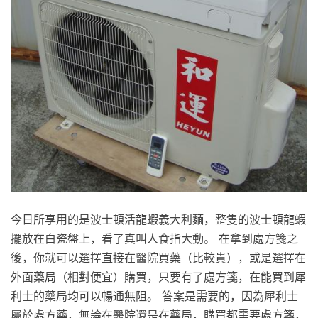
今日所享用的是波士頓活龍蝦義大利麵，整隻的波士頓龍蝦
擺放在白瓷盤上，看了真叫人食指大動。 在拿到處方箋之
後，你就可以選擇直接在醫院買藥（比較貴），或是選擇在
外面藥局（相對便宜）購買，只要有了處方箋，在能買到犀
利士的藥局均可以暢通無阻。 答案是需要的，因為犀利士
屬於處方藥，無論在醫院還是在藥局，購買都需要處方箋，