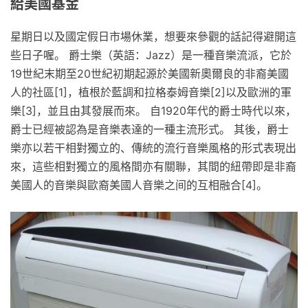
給美國基金
星期日以及國定假日市場休業，想要來參觀的話記得避開這
些日子喔。 爵士樂（英語：Jazz）是一種音樂流派，它於
19世紀末期至20世紀初期起源於美國新奧爾良的非裔美國
人的社區[1]，植根於藍調和拉格泰姆音樂[2]以及歐洲的軍
樂[3]，並且由其發展而來。 自1920年代的爵士時代以來，
爵士已經被認為是音樂表達的一種主流形式。 其後，爵士
樂亦以若干相對獨立的、傳統的流行音樂風格的形式表現出
來，這些相對獨立的風格間亦有關聯，其間的紐帶即是非裔
美國人的音樂與歐裔美國人音樂之间的互相融合[4]。