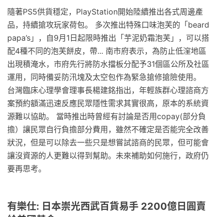
隨著PS5供貨穩定，PlayStation開始陸續推出各式周邊產
品，持續搶攻玩家荷包。 多次推出特殊口味泡芙的「beard
papa’s」，自9月1日起限時推出「芋泥奶霜泡芙」，可以搭
配4種不同的泡芙餅皮，帶... 南市府表示，為防止低漥地區
出現積淹水，市府先行將防水擋板分配予31個區公所及社區
運用，同時備妥防汛塊及太空包作為緊急搶修搶險使用。
台灣臨床心理學會理事長楊建銘指出，年輕族群心理諮商方
案預約額滿迅速反應民眾隱性需求其實很高，原本的系統資
源難以協助。 當時推出時曾經有討論是否用copay(部分負
擔）讓民眾自行負擔部分費用，雖然不確定是否能完全改善
狀況，但是可以除去一些只是想嘗試諮商的民眾，但可能會
讓沒資源的人更難以得到幫助。未來補助如何施行，政府仍
要再思考。
有樂仕: 日本崇光西武百貨易手 2200億日圓賣