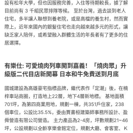
設有松年大學，但也因服務完善，入住等待期較長，據了解
目前尚有 3 千組民眾排隊等候。 至於台灣，過去談到老人
住宅，多半讓人聯想到養老院，或是高檔的養生村，然而實
際上，近年來國內的銀髮住宅也走向越來越多元的形式，讓
缺乏家人陪伴，或希望融入群體生活的年長者有了更多的住
居選擇。
有樂仕: 可愛燒肉列車開到嘉義！「燒肉眾」升
級版二代目店新開幕 日本和牛免費送到月底
國城建設為高雄豪宅指標品牌，繼代表作「定潮」後，在楠
梓車站商圈，打造地上22層，地下4層新地標。 基地面積
701坪，為第四商業用地，規劃一棟，共351戶住家，238
個車位，公設比35.5%，委由賈書桓建築師事務所設計、盈
舜營造有限公司營造。 主力產品為2-4房，坪數規劃21~46
坪，公設規劃以全齡享樂會館定位，規劃大廳、會客室、Ｋ