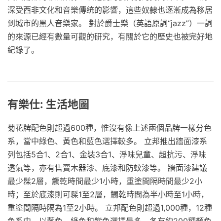
深受西非文化和音樂傳统的影響，這些奴隸也逐漸成為移居
到城市的黑人音樂家。 對於爵士樂（英語原詞“jazz”）一詞
的來源已經有數量可觀的研究，有關於它的歷史也被完好地
紀錄了。
有樂仕: 生活地圖
菊花牌配色則超過600種，惟沒有像上述兩個品牌一樣分色
系，當中綠色、黃色和藍色選擇較多。 立邦推出牆面漆系
列包括5合1、2合1、金裝3合1、淨味兒童、超抗污、淨味
透氣等，亦有售賣木器漆、底漆和防蚊漆等。 牆面漆建議
最少髹2層，觸乾時間最少1小時，重塗間隔時間最少2小
時；至於底漆則可髹1至2層，觸乾時間為半小時至1小時，
重塗間隔時隔為1至2小時。 立邦配色則超過1,000種，12種