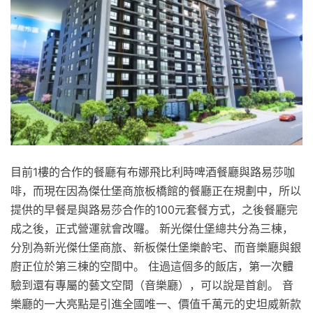
目前1樓的合作的餐廳有布娜飛比利時啤酒餐廳與路易莎咖
啡，而現在因為傑仕堡商旅板橋館的餐廳正在規劃中，所以
提供的早餐是與路易莎合作的100元套餐方式，之後餐廳完
成之後，正式營運就會改囉。 新光傑仕堡總共分為三棟，
分別為新光傑仕堡商旅、新板傑仕堡樂齡宅、而音樂廳與銀
廚正位於第三棟的空間中。 住過這個多的飯店，第一次體
驗到還有專屬的藝文空間（音樂廳），可以說是首創。 音
樂廳的一大亮點是引進全國唯一、價值千萬元的史坦威新款