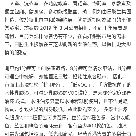
ＴＶ室、洗衣室、多功能教室、閱覽室、宅配室、家教室及
獨立包廂、健身房、多功能視聽室、瑜... 例如由日勝生集團
打造、位於新北市中和的樂陶居，就是近期頗為熱門的平價
樂齡宅，該案於 2019 年 3 月公開招租，不到 1 年時間即
滿租，目前登記排隊者仍有不少，在看好銀髮市場的需求
下，日勝生也接續在三芝規劃新的樂齡住宅，以提供更大規
模的服務。
開車約1分鐘可上61快速道路，9分鐘可至清水車站，11分鐘
可達台中機場，亦擁國道三號，輕鬆往來各縣市。 因此，
市面上出現標榜「抗甲醛」、「低VOC」、「防霉抗菌」的
水性乳膠漆，可減少乳膠漆的VOC濃度，是大部分家庭熱門
油漆選擇。 水性油漆只需以水稀釋就能使用，且不含易燃
物質，引致火災的風險較低，故此較為安全。 多樂士油漆
有超過2,000種配色可供選擇，並分成12種色系，當中以暖
色、藍色和綠色系選擇最多，各有至少400款顏色。 油漆
可選光澤包括啞面、低光和高光，現時香港售賣的多樂士油