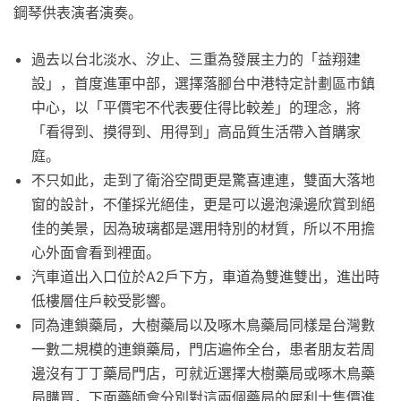
鋼琴供表演者演奏。
過去以台北淡水、汐止、三重為發展主力的「益翔建
設」，首度進軍中部，選擇落腳台中港特定計劃區市鎮
中心，以「平價宅不代表要住得比較差」的理念，將
「看得到、摸得到、用得到」高品質生活帶入首購家
庭。
不只如此，走到了衛浴空間更是驚喜連連，雙面大落地
窗的設計，不僅採光絕佳，更是可以邊泡澡邊欣賞到絕
佳的美景，因為玻璃都是選用特別的材質，所以不用擔
心外面會看到裡面。
汽車道出入口位於A2戶下方，車道為雙進雙出，進出時
低樓層住戶較受影響。
同為連鎖藥局，大樹藥局以及啄木鳥藥局同樣是台灣數
一數二規模的連鎖藥局，門店遍佈全台，患者朋友若周
邊沒有丁丁藥局門店，可就近選擇大樹藥局或啄木鳥藥
局購買，下面藥師會分別對這兩個藥局的犀利士售價進