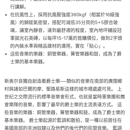
行講解。
在抗風性上，採用抗風壓強度360kgf（相當於16級強
風）的錦鋐氣密窗，搭配可減低35分貝的5+5膠合玻
璃，讓室內靜音，達到最舒適的程度，室內地坪鋪設冠
軍拋光石英磚，以每坪15-17萬的首購價位，做到2字頭
的內裝水準與精品建材的運用，實在「貼心」。
這些音樂的樂器：銅管樂器，簧管樂器和鼓，成為了爵
士樂的基本樂器。
新奥尔良獨自創造着爵士樂──類似的音樂在南部的廣闊鄉
村與諸如巴爾的摩、聖路易斯這樣的城市裡處處可見。 上
世纪之交際流行的標準音樂會形式，也就是當時軍樂團和舞
會樂隊的音樂，影響了最早的爵士樂的主流表達方式。 這
些音樂的樂器：銅管樂器，簧管樂器和鼓，成為了爵士樂的
基本樂器。 爵士樂起源於藍調和散拍，是一種以前居住在
美國南部的非洲奴隸以及他們的後代們的民間音樂。 藍調