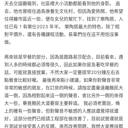
天去交誼廳報到，社區裡大小活動都能看到他的身影。 過
去，他也曾經住過長庚養生文化村，但因為愛熱鬧，他希望
住得離市區近一些，便在女兒的幫忙下，找到了樂陶居，入
住已有 1 有樂仕2023 年半。 樂陶居最大的特色，除了相
對平價外，還有各種課程活動，長輩們住在這不用怕沒事
做。
再來就是早餐的部分，因為是跟路易莎配合，目前看來，遇
到人多的時候都必須等很久，因此如果你是急著吃早餐的
話，可能就直接放棄，不然大家一定要提早20分鐘左右去
點餐會比較好喔。 最後再來點小建議，如果你對聲音非常
非常的敏感的朋友，在訂房的時候，請指定盡量遠離縣民大
道一側，因為相對起來這一側的聲音，會比另外一側的來得
大一些，畢竟縣民大道要是主要幹道。 我必須老實說，晚
上的確有一些聲音，但對聲音不敏感的人應該還覺得就還
好，這部分他們已經請工程部在做改善了，目前試營運就是
在測試並接受客人的反饋，進而改善問題，我想大家應該都