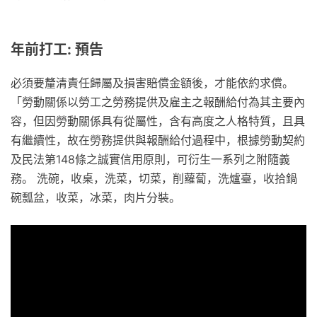
年前打工: 預告
必須要釐清責任歸屬及損害賠償金額後，才能依約求償。
「勞動關係以勞工之勞務提供及雇主之報酬給付為其主要內
容，但因勞動關係具有從屬性，含有高度之人格特質，且具
有繼續性，故在勞務提供與報酬給付過程中，根據勞動契約
及民法第148條之誠實信用原則，可衍生一系列之附隨義
務。 洗碗，收桌，洗菜，切菜，削蘿蔔，洗爐臺，收拾鍋
碗瓢盆，收菜，冰菜，肉片分裝。