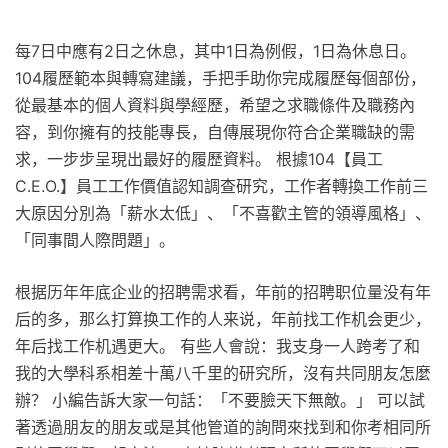
每7日中應有2日之休息，其中1日為例假，1日為休息日。
104履歷範本與轉寫建議，手把手助你完成履歷每個部份，
從最基本的個人資料與學經歷，希望之求職條件及職務內
容，到你擁有的技能專長，自傳展現你符合企業職缺的需
求，一步步呈現出最好的履歷資料。 根據104【員工
C.E.O.】員工工作價值認知調查研究，工作者轉換工作前三
大原因分別為「薪水太低」、「不喜歡主管的領導風格」、
「同事間人際問題」。
根据历年年底企业的招聘需求看，年前的招聘职位量没有年
后的多，那么打算换工作的人来说，年前找工作机会更少，
年后找工作机遇更大。 有些人會說：我支身一人跨考了和
我的大學科系相差十萬八千里的研究所，沒有共同朋友怎麼
辦？ 小編告訴大家一句話：「不要臉天下無敵。」 可以試
著透過朋友的朋友或是其他管道的詢問來找到和你考相同所