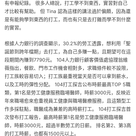
有申報紀錄。 很多人總說，打工學不到東西，實習對自己
才比較有幫助。 但 Tina 認為這樣的講法過於偏頗，因為還
是有能夠學到東西的打工，而也有只是去打雜而學不到什麼
的實習。
根據人力銀行的調查顯示，30.2%的勞工透露，想利用「聖
誕節到跨年檔期」去打工，為自己多賺一點，且期望可在這
段期間內賺到7790元。 104人力銀行顧客價值處協理翁維
薇指出，餐飲、門市工作機會相對多，求職條件較不設限，
打工族較容易切入；打工族最重視當天是否可以拿到薪水，
以及工時的彈性分配。 104打工探吉公布時薪最高TOP 5職
類，第1名是勞工健康服務臨場醫師，時薪3000元，反映近
年來職場愈來愈重視員工健康與職場醫療服務，且這類型工
作多採駐點，職醫成為兼差的高時薪打工。 104打工探吉首
次發布打工報告，最高時薪第1名是勞工健康服務臨場醫
師，時薪3000元，超過半數勞工的日薪。 排名第2、第3高
的打工時薪，也都有1500元以上。