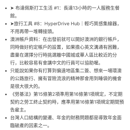
➤ 布達佩斯打工生活 #1：長達13小時的一人服務生餐
館。
➤旅行工具 #8：HyperDrive Hub｜輕巧質感集線器，
不用再帶一堆轉接頭。
澳洲帳戶資料：在出發前就可以開好澳洲的銀行帳戶，
同時做好約定帳戶的設置，如果擔心英文溝通有困難，
盡量在選擇分行時挑選離中國城或華人區比較近的分
行，比較容易有會講中文的行員可以協助喔。
只能說如果你有打算到偏遠地區集二簽、想來一場環澳
的公路旅行、擁有冒險流浪的精神那會用到睡袋的機會
是很大很大的。
《勞基法》第15條第2項準用第16條第1項規定，不定期
契約之勞工終止契約時，應準用第16條第1項規定期間預
告雇主。
台灣人口結構的變遷、年金的財務問題都是導致年金面
臨破產的因素之一。