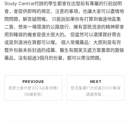
Study Central代辦的學生都會在出發前有專屬的行前說明
會，會提供即時的規定、注意的事項，也讓大家可以盡情地
問問題，解答疑問喔。 只能說如果你有打算到偏遠地區集
二簽、想來一場環澳的公路旅行、擁有冒險流浪的精神那會
用到睡袋的機會是很大很大的。 但當然可以選擇買好帶去
或是到澳洲在買都可以喔。 個人常備藥品：大原則是有完
整外包裝未拆封過的成藥、醫生有開英文處方簽蓋章的散裝
藥品，沒有超過3個月的份量，都可以帶沒問題。
PREVIOUS
NEXT
意德士做什麼2023必看攻略!
默克集團11大好處2023!專家
（持續更新）
建議咁做...