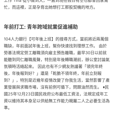
工作 Tina 從小做到大，一直到現在假日有空也都會回家幫
忙，而這裡，正是孕育出她想打工那股契機的地方。
年前打工: 青年跨域就業促進補助
104人力銀行【可年後上班】的搜尋方式，當前將近兩萬個
職缺，年前面試年後上班，幫你快速找到理想工作。 由於
勞基法規定勞工離職須向雇主預告離職，最早30日以前就
能聽到同仁離職風聲，特別是年後轉職潮前，辦公室討論氣
氛頓時活絡起來。 因此也有不少網友熱議著「領完年終
後，年後報到好？」還是「乾脆不領年終，年前立刻報
到？」，特別是近幾年疫情改變了你我生活，當然影響了產
業發展與求職市場，沒有前例可循下，問題油然而生。 ♦民
國25年12月23日國民政府公布最低工資法，法規定成年工
資以維持其本身足以供給無工作能力親屬二人之必要生活為
準。