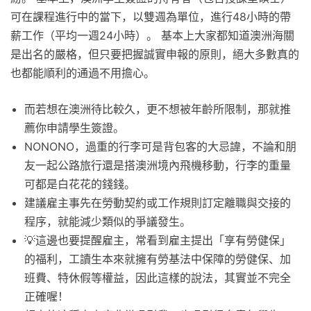
可在課程進行中的當下，以雙週為單位，進行48小時的帶
薪工作（平均一週24小時）。 基本上大家都知道澳洲海關
是出名的嚴格，但只要把握誠實申報的原則，絕大多數真的
也都能順利的通過不用擔心。
而若想在澳洲待比較久，更不想被年齡所限制，那就推
薦你申請學生簽證。
NONONO，過重的行李可是背包客的大忌諱，不論和朋
友一起公路旅行還是搭澳洲境內飛機移動，行李的重量
可都是白花花的錢錢。
建議雇主事先在勞動契約或工作規則訂定離職與交接的
程序，就能減少類似的爭議發生。
💡這邊也要提醒雇主， 常看到雇主提出「享有勞健保」
的福利，工讀生本來就擁有勞基法中保障的勞健保、加
班費、特休假等權益，因此這樣的說法，其實並不完全
正確喔！