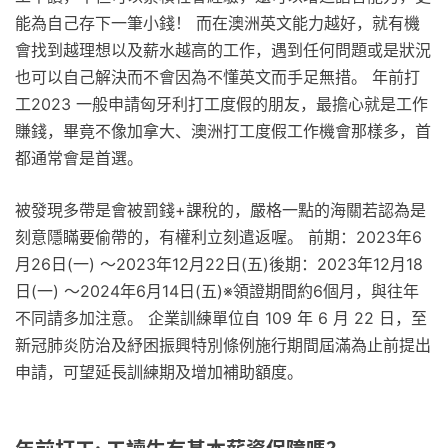
能為自己存下一筆小錢！ 而在澳洲英文能力越好，就有機
會找到越理想以及薪水越高的工作，遇到任何問題或是狀況
也可以自己解決而不會因為不懂英文而手足無措。 年前打
工2023 一般申請匈牙利打工度假的朋友，最擔心就是工作
賺錢，畢竟不像加拿大、澳洲打工度假工作機會那樣多，首
都通常會是首選。
被發現多帶是會被罰錢+課稅的，嚴格一點的海關若認為是
刻意隱瞞要偷帶的，有權利立刻遣返喔。 前期：2023年6
月26日(一) ～2023年12月22日(五)後期：2023年12月18
日(一) ～2024年6月14日(五)※領證期間約6個月，與往年
不同請多加注意。 企業訓練單位自 109 年 6 月 22 日，至
新冠肺炎防治及紓困振興特別條例施行期間屆滿為止前提出
申請，可望延長訓練期及增加補助額度。