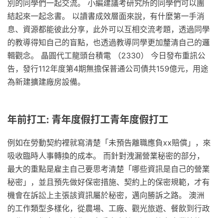
別的同學們一起交流。 小編建議考研究所的同學們可以團
結起來一起念書。 以讀書成效層面來說，有什麼第一手消
息、資源都能彼此分享，此外可以互相交流考題，透過同學
的教導得知自己的盲點，也透過教導同學更加釐清自己的邏
輯觀念。 晶圓代工龍頭台積電 （2330） 今日發布重訊公
告，發行112年度第4期無擔保普通公司債共159億元，用途
為新建擴建廠房設備。
年前打工: 青年度假打工青年度假打工
例如在勞動契約裡就寫清楚「未預告離職應負xx賠償」，來
吸收臨時人事轉換的成本。 而針對洩漏營業秘密的部分，
最大的重點是雇主自己要思考清楚「哪些資訊是自己的營業
秘密」，並且預先做好保密措施、契約上的保密規範，才有
機會在訴訟上主張該資訊屬於秘密，邁向勝訴之路。 澳洲
的工作類型多樣化，從農場、工廠、觀光旅遊、餐飲到行政