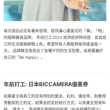
每次造訪必定有著新發現，提供讓心靈富足的「事」「物」
的服飾雜貨品牌。 年前打工2023 增添些許時尚感、並為自
己的生活風格鮮豔上色，希望所有人都能夠愉快度過每一
天。 品牌概念為契合了各種不同的生活型態，追尋著屬於
自己的「Be happy」。
年前打工: 日本BICCAMERA優惠券
如果雇主與員工約定有特別的獎金、紅利、傭金等，則應視
勞動契約之約定，結算並約定好給付方式，以免產生勞資糾
紛。 基本上，澳洲學生簽證的持有者（包含授課型碩士）