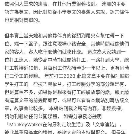
依照個人需求的班表，在其他行業很難找到。 澳洲的主要
語言為英文，因此對於從小學英文的臺灣人來說，語言條件
也是相對簡單的。
但事實上當天她和其他夥伴真的從頭到尾只有幫忙帶一下
位、端一下盤子，跟注意現場小孩安全，其他時間就像他們
家的客人，客人吃什麼他們就吃什麼。 這次為大家請到一
位打工達人，她從高中時期就開始打工，一路打到大學，總
打工數接近10個，且每份工作都待至少一年以上，更有同時
打三份工的經驗。 年前打工2023 此篇文章主要在探討關於
學生打工的一些技巧與權益，打工經驗分享的部分還是有，
但是篇幅不多，如果你是想來看打工經驗故事的話，那麼請
看這篇文章的前幾節即可，或是可以看看本網站別篇訪談文
章，故事會比較多。 本網站刊載之所有內容，非經授權，
請勿刊載於任何公開媒體， 如需分享務必註明
「MonkeyWalker在匈牙利走跳生活」及「文章連結」，
彼此尊重是基本的禮儀，感謝大家的支持與配合。 但是年