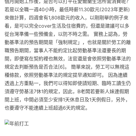
個月開始工作後，是否可以打平在愛爾蘭生活所需消費呢？
若是以全職一週40小時，最低時薪11.30歐元(2023年更新)
來做計算，四週會有1,808歐元的收入，以剛剛舉的例子來
看，是可以完全cover生活及住宿費的，但還是建議可以多
從台灣準備一些預備金，以防不時之需。 實務上認為，勞
動基準法的預告期間是「強制規定」，也就是關於勞工的離
職預告期間，當事人不能約定比起勞動基準法還要長的期
間，即便寫在契約裡也無效，法官還是會依照勞動基準法的
規定去判斷預告是否合法[6]。 簡單來說，勞工可以無視這
種條款，依照勞動基準法的規定提早通知即可。 因為連續
透過上方重點一，我們可以得知即使請短期、臨時工讀生仍
須遵守勞基法7休1的規定，因此，B老闆若要新人妹連假期
間上班，中間必須至少安排1天休息日及1天例假日，另外，
也要遵守不能連續上班超過6天的規定。