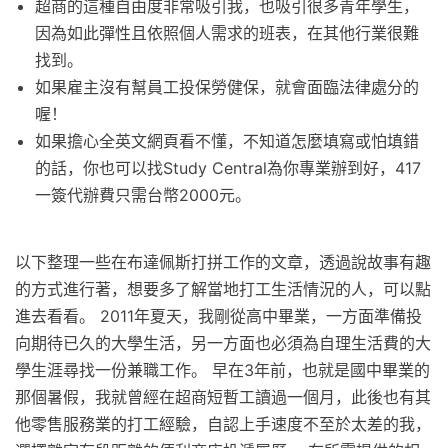
超商的這種自由度非常吸引我，也吸引很多青年學生，
因為如此彈性且依照個人需求的班表，在其他行業很難
找到。
如果雇主沒有幫員工投保勞健保，就會面臨法律處分的
喔！
如果擔心全英文網頁看不懂，不知道怎麼填寫或怕填錯
的話，你也可以找Study Central為你專業辦到好，417
一簽代辦費只需台幣2000元。
以下整理一些在布達佩斯打拼工作的文章，透過說故事有趣
的方式進行著，想要多了解當地打工生活情況的人，可以點
進去看看。 2011年夏天，我剛從高中畢業，一方面準備投
向期待已久的大學生活，另一方面也必須為自理生活費的大
學生涯尋找一份兼職工作。 早在3年前，也就是國中畢業的
那個暑假，我就曾經在超商短暫工讀過一個月，此後也有其
他零售服務業的打工經驗，自認上手速度不至於太差的我，