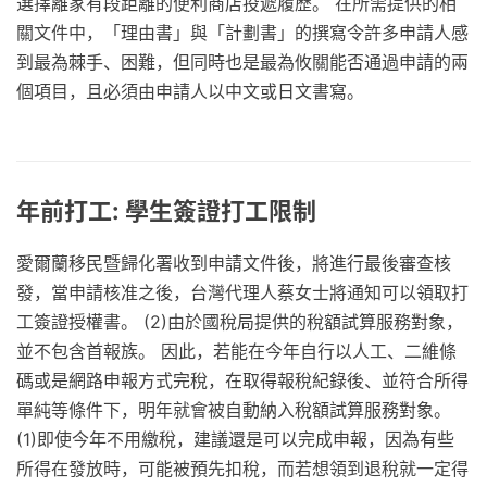
選擇離家有段距離的便利商店投遞履歷。 在所需提供的相
關文件中，「理由書」與「計劃書」的撰寫令許多申請人感
到最為棘手、困難，但同時也是最為攸關能否通過申請的兩
個項目，且必須由申請人以中文或日文書寫。
年前打工: 學生簽證打工限制
愛爾蘭移民暨歸化署收到申請文件後，將進行最後審查核
發，當申請核准之後，台灣代理人蔡女士將通知可以領取打
工簽證授權書。 (2)由於國稅局提供的稅額試算服務對象，
並不包含首報族。 因此，若能在今年自行以人工、二維條
碼或是網路申報方式完稅，在取得報稅紀錄後、並符合所得
單純等條件下，明年就會被自動納入稅額試算服務對象。
(1)即使今年不用繳稅，建議還是可以完成申報，因為有些
所得在發放時，可能被預先扣稅，而若想領到退稅就一定得