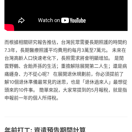
而根據相關研究報告推估，台灣民眾需要長期照護的時間約
7.3年，長期醫療照護平均費用約每月3萬至7萬元。 未來在
台灣高齡人口快速老化下，長照需求將會明顯增加。 是閒
雲野鶴、含飴弄孫的生活；重擔解除展開第二人生；還是病
痛纏身、力不從心呢？ 在展開退休規劃前，你必須提前了
解10個退休準備最常見的迷思，也是「退休過來人」最想從
頭來的10件事。 簡單來說，大家常提到的5月報稅，就是指
申報前一年的個人所得稅。
年前打工: 資遣預告期間計算