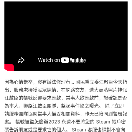
因為心情鬱卒，沒有辦法修理蔡... 國民黨立委江啟臣今天指
出，服務處接獲民眾陳情，在網路交友，遭大頭貼照片神似
江啟臣的帳號反覆要求匯款，當事人欲匯款前，想確認是否
為本人，聯絡江啟臣團隊，整起事件隨之曝光。 除了立即
請服務團隊協助當事人備妥相關資料，昨天已陪同到警局報
案。 帳號被盜怎麼辦2023 永遠不要將您的 Steam 帳戶密
碼告訴朋友或是要求它的個人。 Steam 客服也絕對不會向