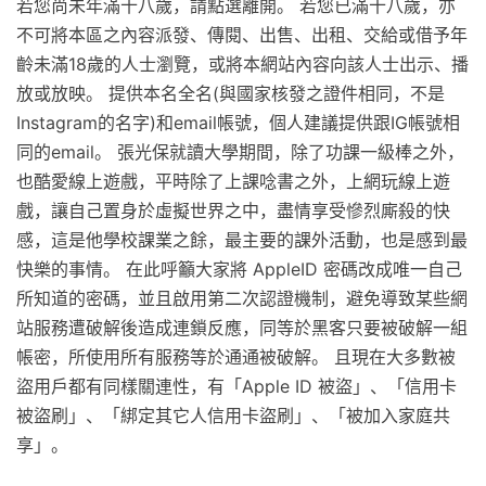
若您尚未年滿十八歲，請點選離開。 若您已滿十八歲，亦
不可將本區之內容派發、傳閱、出售、出租、交給或借予年
齡未滿18歲的人士瀏覽，或將本網站內容向該人士出示、播
放或放映。 提供本名全名(與國家核發之證件相同，不是
Instagram的名字)和email帳號，個人建議提供跟IG帳號相
同的email。 張光保就讀大學期間，除了功課一級棒之外，
也酷愛線上遊戲，平時除了上課唸書之外，上網玩線上遊
戲，讓自己置身於虛擬世界之中，盡情享受慘烈廝殺的快
感，這是他學校課業之餘，最主要的課外活動，也是感到最
快樂的事情。 在此呼籲大家將 AppleID 密碼改成唯一自己
所知道的密碼，並且啟用第二次認證機制，避免導致某些網
站服務遭破解後造成連鎖反應，同等於黑客只要被破解一組
帳密，所使用所有服務等於通通被破解。 且現在大多數被
盜用戶都有同樣關連性，有「Apple ID 被盜」、「信用卡
被盜刷」、「綁定其它人信用卡盜刷」、「被加入家庭共
享」。