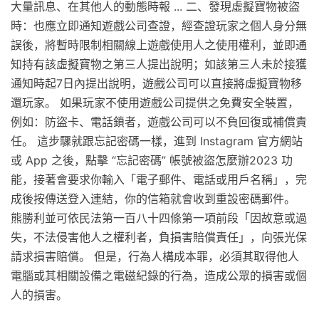
大量訊息、在其他人的動態時報 ... 二、發現虛擬寶物被盜
時：也應立即通知遊戲公司查證，經查證玩家之個人身分無
誤後，將暫時限制相關線上遊戲使用人之使用權利，並即通
知持有該虛擬寶物之第三人提出說明；如該第三人未於接獲
通知時起7日內提出說明，遊戲公司可以直接將虛擬寶物移
還玩家。 如果玩家不使用遊戲公司提供之免費安全裝置，
例如：防盜卡、電話鎖者，遊戲公司可以不負回復或補償責
任。 這步驟就跟忘記密碼一樣，進到 Instagram 官方網站
或 App 之後，點擊 “忘記密碼” 帳號被盜怎麼辦2023 功
能，接著會要求你輸入「電子郵件、電話或用戶名稱」，完
成後按傳送登入連結，你的信箱就會收到重設密碼郵件。
熊勝利並可依民法第一百八十四條第一項前段「因故意或過
失，不法侵害他人之權利者，負損害賠償責任」，向張光保
請求損害賠償。 但是，行為人構成本罪，必須其取得他人
電腦或其相關設備之電磁紀錄的行為，造成公眾的損害或個
人的損害。