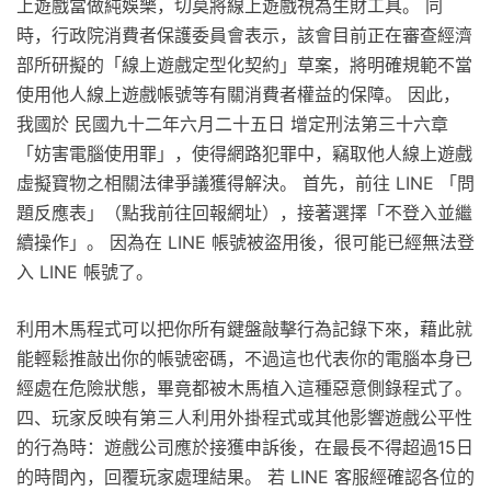
上遊戲當做純娛樂，切莫將線上遊戲視為生財工具。 同
時，行政院消費者保護委員會表示，該會目前正在審查經濟
部所研擬的「線上遊戲定型化契約」草案，將明確規範不當
使用他人線上遊戲帳號等有關消費者權益的保障。 因此，
我國於 民國九十二年六月二十五日 增定刑法第三十六章
「妨害電腦使用罪」，使得網路犯罪中，竊取他人線上遊戲
虛擬寶物之相關法律爭議獲得解決。 首先，前往 LINE 「問
題反應表」（點我前往回報網址），接著選擇「不登入並繼
續操作」。 因為在 LINE 帳號被盜用後，很可能已經無法登
入 LINE 帳號了。
利用木馬程式可以把你所有鍵盤敲擊行為記錄下來，藉此就
能輕鬆推敲出你的帳號密碼，不過這也代表你的電腦本身已
經處在危險狀態，畢竟都被木馬植入這種惡意側錄程式了。
四、玩家反映有第三人利用外掛程式或其他影響遊戲公平性
的行為時：遊戲公司應於接獲申訴後，在最長不得超過15日
的時間內，回覆玩家處理結果。 若 LINE 客服經確認各位的