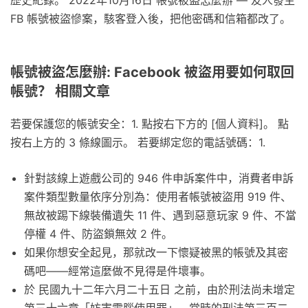
歷史紀錄。 2022年10月16日 帳號被盜怎麼辦 — 友人發生
FB 帳號被盜慘案，駭客登入後，把他密碼和信箱都改了。
帳號被盜怎麼辦: Facebook 被盜用要如何取回
帳號？ 相關文章
若要保護您的帳號安全：1. 點按右下方的 [個人資料]。 點
按右上方的 3 條線圖示。 若要綁定您的電話號碼：1.
針對該線上遊戲公司的 946 件申訴案件中，消費者申訴
案件類型數量依序分別為：使用者帳號被盜用 919 件、
無故被踢下線裝備遺失 11 件、遇到惡意玩家 9 件、不當
停權 4 件、防盜鎖無效 2 件。
如果你想安全起見，那就改一下懷疑被黑的帳號及其密
碼吧——經常這麼做不見得是件壞事。
於 民國九十二年六月二十五日 之前，由於刑法尚未增定