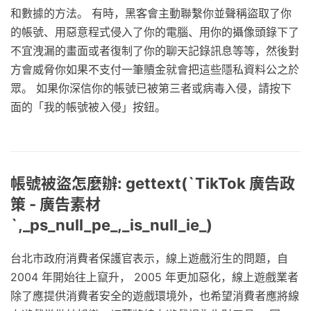
和數據的方法。 有時，黑客會主動聯繫你並聲稱盜取了你
的帳號、用惡意程式侵入了你的電腦、用你的攝像頭錄下了
不宜洩漏的畫面或者復制了你的聊天記錄訊息等等，然後對
方會威脅你如果不支付一筆贖金就會把這些隱私資料公之於
眾。 如果你深信你的帳號已被第三者或病毒入侵，請按下
面的「我的帳號被入侵」按鈕。
帳號被盜怎麼辦: gettext(`TikTok 廣告政
策 - 廣告素材
`,_ps_null_pe_,_is_null_ie_)
台北市政府消費者保護官表示，線上遊戲洐生的問題，自
2004 年開始往上竄升， 2005 年更加惡化，線上遊戲業者
除了應提供消費者安全的遊戲環境外，也希望消費者應將線