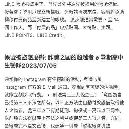
LINE 帳號被盜用了，首先會先將原先被盜用的帳號停權。
接著會引導用戶建立新帳號，這時請再次來信，客服將協助
轉移付費商品至新建立的帳號。 這步驟通常需要 7 至 14
個工作天，而「付費商品」包括貼圖、表情貼、主題、
LINE POINTS、LINE Credit 。
帳號被盜怎麼辦: 詐騙之國的超越者 ♣ 暑期高中
生營隊2023/07/05
通常你的 Instagram 有任何新的活動，都會收到
Instagram 官方的 E-Mail 通知，發現到有可疑的活動時，
就能立刻採取行動。 • 刑法第三三九條之三：「意圖為自
己或第三人不法之所有，以不正方法由自動付款設備取得他
人之物者，處三年以下有期徒刑、拘役或一萬元以下罰金。
以前項方法得財產上不法之利益或使第三人得之者，亦同。
最後看完本篇文章後，也建議一併看「越獄後會導致