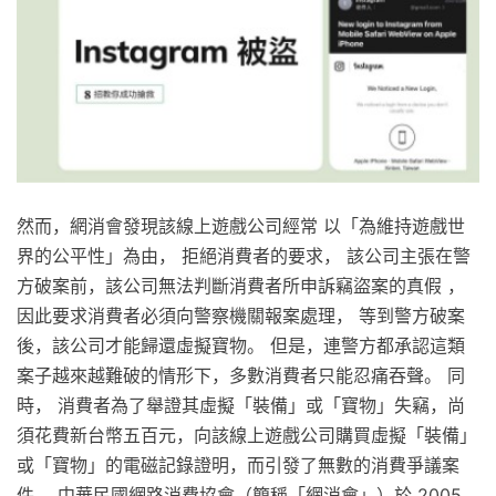
然而，網消會發現該線上遊戲公司經常 以「為維持遊戲世
界的公平性」為由， 拒絕消費者的要求， 該公司主張在警
方破案前，該公司無法判斷消費者所申訴竊盜案的真假 ，
因此要求消費者必須向警察機關報案處理， 等到警方破案
後，該公司才能歸還虛擬寶物。 但是，連警方都承認這類
案子越來越難破的情形下，多數消費者只能忍痛吞聲。 同
時， 消費者為了舉證其虛擬「裝備」或「寶物」失竊，尚
須花費新台幣五百元，向該線上遊戲公司購買虛擬「裝備」
或「寶物」的電磁記錄證明，而引發了無數的消費爭議案
件。 中華民國網路消費協會（簡稱「網消會」）於 2005