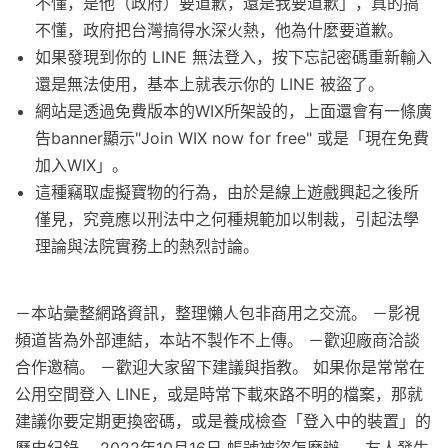
不懂，是他（政府）要道歉，還是我要道歉」，真的搞
不懂，政府把台灣搞得水深火熱，他為什麼要道歉。
如果發現到你的 LINE 無法登入，按下忘記密碼重新輸入
還是無法使用，基本上就表示你的 LINE 被盜了。
網站是透過免費版本的WIX所架設的，上面還會有一條廣
告banner顯示"Join WIX now for free" 或是「現在免費
加入WIX」。
這種竊取虛擬寶物的行為，由於是線上遊戲興起之後所
僅見，究竟應以刑法中之何種規範加以制裁，引起法學
理論與法院實務上的熱烈討論。
－本站彙整網路資訊，整理懶人包非商用之交流。 －影視
頻道皆為外部連結，本站不製作不上傳。 －歡迎廠商洽談
合作邀稿。 －歡迎大家留下建議與指教。 如果你是常常在
公用空間登入 LINE，或是時常下載來路不明的檔案，那就
建議你要定期更換密碼，或是養成檢查「登入中的裝置」的