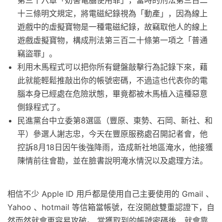
第三十六章「妨害電腦使用罪」，當時的刑法第三百二
十三條明文規定，將電磁紀錄視為「動產」，因為線上
遊戲中的虛擬寶物是一種電磁紀錄，故竊取他人的線上
遊戲虛擬寶物，構成刑法第三百二十條第一項之「普通
竊盜罪」。
利用木馬程式可以把你所有鍵盤敲擊行為記錄下來，藉
此就能輕鬆推敲出你的帳號密碼，不過這也代表你的電
腦本身已經處在危險狀態，畢竟都被木馬植入這種惡意
側錄程式了。
民進黨台中立委第8選區（豐原、東勢、石岡、新社、和
平）參選人謝志忠，今天在豐原服務處召開記者會，他
控訴8月18日因午後強降雨，造成新社地區淹水，他接獲
陳情前往會勘，並在臉書說明淹水情況以及處理方法。
相信不少 Apple ID 用戶都是使用自己主要使用的 Gmail 、
Yahoo 、hotmail 等信箱當帳號，在沒開啟雙重認證下，自
然而然就會更容易攻破。 當獲取到的帳號密碼後，就會靠