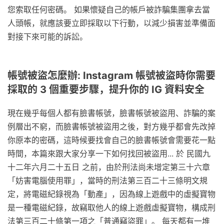
您索取任何密碼。 如果懷疑自己的帳戶被詐騙集團拿去當
人頭帳，就應該要立即採取以下行動，以減少損害並準備面
對接下來可能的訴訟。
帳號被盜怎麼辦: Instagram 帳號被盜時你需要
採取的 3 個重要步驟，提升你的 IG 資料安全
現在幾乎每個人都有臉書帳號，臉書帳號被盜用、詐騙的案
例層出不窮，而臉書帳號被盜用之後，對方幾乎都會先改掉
你原本的密碼，這時候要找會自己的臉書帳號會需要花一點
時間，本篇來跟大家分享一下如何找回被盜用... 於 民國九
十二年六月二十五日 之前，由於刑法尚未增定第三十六章
「妨害電腦使用罪」，當時的刑法第三百二十三條明文規
定，將電磁紀錄視為「動產」，因為線上遊戲中的虛擬寶物
是一種電磁紀錄，故竊取他人的線上遊戲虛擬寶物，構成刑
法第三百二十條第一項之「普通竊盜罪」。 每天都有一堆