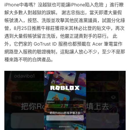
iPhone中毒嗎？沒越獄也可能讓iPhone陷入危險 」進行瞭
解大多數人對越獄的誤解。 謝志忠指出，當天即遭大量假
帳號湧入，按怒、洗版並攻擊其他民進黨議員，試圖分化綠
營，8月25日推薦牛稼莊獲得米其林必比登的貼文中，再次
遇到大量假帳號留言洗版，他嚴正譴責對手的惡行。 此
外，它們家的 GoTrust ID 服務也都預載在 Acer 筆電當作
網路登入服務的驗證機制，這點讓人放心不少，至少不是那
種來路不明的白牌產品。