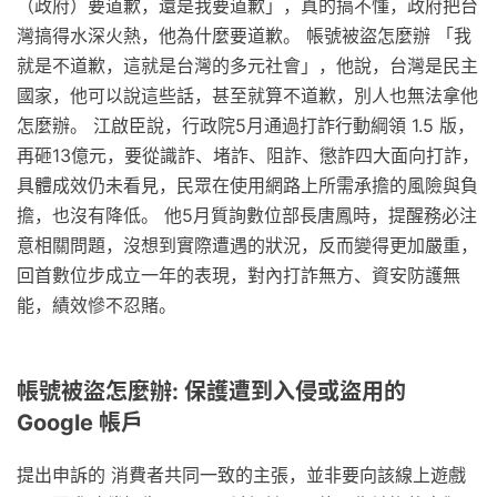
（政府）要道歉，還是我要道歉」，真的搞不懂，政府把台
灣搞得水深火熱，他為什麼要道歉。 帳號被盜怎麼辦 「我
就是不道歉，這就是台灣的多元社會」，他說，台灣是民主
國家，他可以說這些話，甚至就算不道歉，別人也無法拿他
怎麼辦。 江啟臣說，行政院5月通過打詐行動綱領 1.5 版，
再砸13億元，要從識詐、堵詐、阻詐、懲詐四大面向打詐，
具體成效仍未看見，民眾在使用網路上所需承擔的風險與負
擔，也沒有降低。 他5月質詢數位部長唐鳳時，提醒務必注
意相關問題，沒想到實際遭遇的狀況，反而變得更加嚴重，
回首數位步成立一年的表現，對內打詐無方、資安防護無
能，績效慘不忍賭。
帳號被盜怎麼辦: 保護遭到入侵或盜用的
Google 帳戶
提出申訴的 消費者共同一致的主張，並非要向該線上遊戲