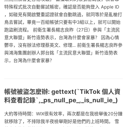
特殊程式批次自動嘗試帳密，確認是否能夠登入 Apple ID
，如碰見有開啟雙重認證就會自動跳過，就同等於是亂槍打
鳥去嘗試，畢竟一百組帳號只要有中3組以上，就可以開始
跑盜刷流程。 前衛生署長楊志良昨（27日）參與「主流民
意大聯盟」新竹造勢表示，台灣為什麼會家暴？ 因為心情
鬱卒，沒有辦法修理蔡英文、修理... 前衛生署長楊志良昨參
與鴻海集團創辦人郭台銘「主流民意大聯盟」新竹造勢表
示，台灣為什麼會家暴？
帳號被盜怎麼辦: gettext(`TikTok 個人資
料查看記錄`,_ps_null_pe_,_is_null_ie_)
大約等待時間：WIX很有效率，兩次都是在我檢舉後20分鐘
就移除了，不排除我半夜檢舉剛好是他們的上班時間。 雪