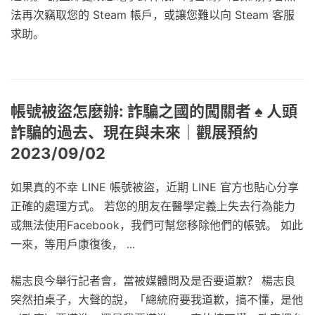
法再次竊取您的 Steam 帳戶，或讓您難以向 Steam 客服
求助。
帳號被盜怎麼辦: 詐騙之國的闖關者 ♠ 人頭
詐騙的過去、現在與未來｜觀展預約
2023/09/02
如果真的不幸 LINE 帳號被盜，近期 LINE 官方也貼心分享
正確的處理方式。 若您的朋友在醫學定義上失去行為能力
或無法使用Facebook，我們可幫您移除他們的帳號。 如此
一來，等用戶康復後， ...
楊志良今舉行記者會，當被媒體問及是否要道歉？ 楊志良
突然拍桌子，大聲的說，「總統府要我道歉，搞不懂，是他