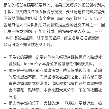
網站的帳號密碼要記要登入，如果正派經營的帳號毀在別人
手裡，那真的是會讓人恨得牙癢癢，要杜絕這種問題只需要
開啟雙重驗證並綁定安全金鑰 Idem Key 就好了。 LINE 可
說是每個人日常與親朋好友聯繫最重要的社交工具之一，因
此萬一帳號被盜用可能比錢財上的損失更令人崩潰。 一旦
LINE 帳號被盜用，除了聊天記錄、好友名單通通說掰掰，
頓時可能不知道該怎麼面對。
因為它的硬體一定要在你輸入帳號密碼後再插入驗證才
會啟動，Idem Key 本身並不會儲存任何帳號資料。
現在幾乎每個人都有臉書帳號，臉書帳號被盜用、詐騙
的案例層出不窮，而臉書帳號被盜用之後，對方幾乎都
會先改掉你原本的密碼，這時候要找會自己的臉書帳號
會需要花一點時間，本篇來跟大家分享一下如何找回被
盜用...
楊志良突然拍桌子，大聲的說，「總統府要我道歉，搞