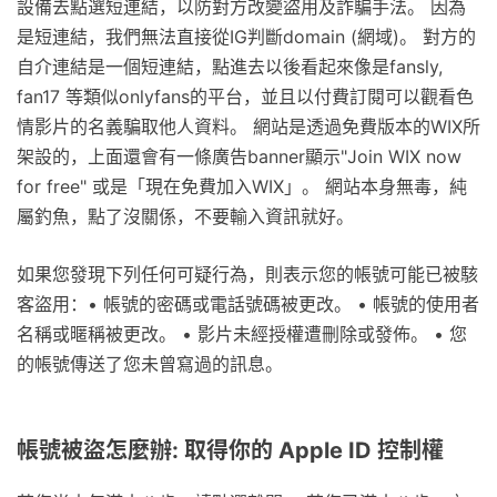
設備去點選短連結，以防對方改變盜用及詐騙手法。 因為
是短連結，我們無法直接從IG判斷domain (網域)。 對方的
自介連結是一個短連結，點進去以後看起來像是fansly,
fan17 等類似onlyfans的平台，並且以付費訂閱可以觀看色
情影片的名義騙取他人資料。 網站是透過免費版本的WIX所
架設的，上面還會有一條廣告banner顯示"Join WIX now
for free" 或是「現在免費加入WIX」。 網站本身無毒，純
屬釣魚，點了沒關係，不要輸入資訊就好。
如果您發現下列任何可疑行為，則表示您的帳號可能已被駭
客盜用：• 帳號的密碼或電話號碼被更改。 • 帳號的使用者
名稱或暱稱被更改。 • 影片未經授權遭刪除或發佈。 • 您
的帳號傳送了您未曾寫過的訊息。
帳號被盜怎麼辦: 取得你的 Apple ID 控制權