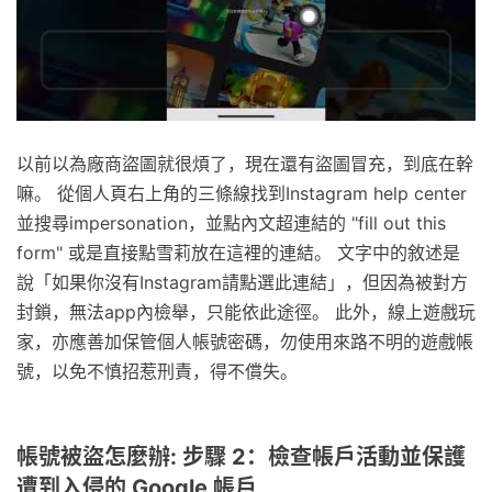
以前以為廠商盜圖就很煩了，現在還有盜圖冒充，到底在幹
嘛。 從個人頁右上角的三條線找到Instagram help center
並搜尋impersonation，並點內文超連結的 "fill out this
form" 或是直接點雪莉放在這裡的連結。 文字中的敘述是
說「如果你沒有Instagram請點選此連結」，但因為被對方
封鎖，無法app內檢舉，只能依此途徑。 此外，線上遊戲玩
家，亦應善加保管個人帳號密碼，勿使用來路不明的遊戲帳
號，以免不慎招惹刑責，得不償失。
帳號被盜怎麼辦: 步驟 2：檢查帳戶活動並保護
遭到入侵的 Google 帳戶