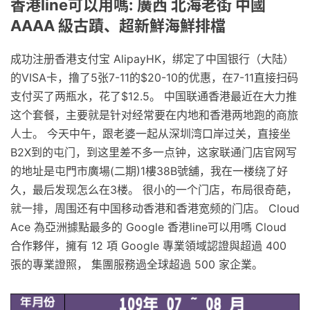
香港line可以用嗎: 廣西 北海老街 中國
AAAA 級古蹟、超新鮮海鮮排檔
成功注册香港支付宝 AlipayHK，绑定了中国银行（大陆）
的VISA卡，撸了5张7-11的$20-10的优惠，在7-11直接扫码
支付买了两瓶水，花了$12.5。 中国联通香港最近在大力推
这个套餐，主要就是针对经常要在内地和香港两地跑的商旅
人士。 今天中午，跟老婆一起从深圳湾口岸过关，直接坐
B2X到的屯门，到这里差不多一点钟，这家联通门店官网写
的地址是屯門市廣場(二期)1樓38B號舖，我在一楼绕了好
久，最后发现怎么在3楼。 很小的一个门店，布局很奇葩，
就一排，周围还有中国移动香港和香港宽频的门店。 Cloud
Ace 為亞洲據點最多的 Google 香港line可以用嗎 Cloud
合作夥伴，擁有 12 項 Google 專業領域認證與超過 400
張的專業證照， 集團服務過全球超過 500 家企業。