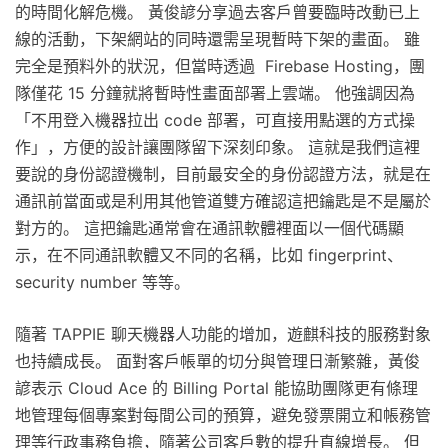
的時間化解危機。 黃俊諺分享過去客戶曾要臨時改動已上
線的活動，下架網站的同時還需呈現暫時下架的畫面。 雖
完全是預料外的狀況，但當時透過 Firebase Hosting，團
隊僅花 15 分鐘就將暫時性畫面部署上雲端。 他強調因為
「不用登入機器拉出 code 部署，可直接用點選的方式操
作」，方便的設計讓團隊留下深刻印象。 這就是我們這裡
要說的身份認證機制，目前最安全的身份認證方法，就是在
通訊前當面或是利用其他管道雙方確認這把鑰匙是不是屬於
對方的。 這把鑰匙通常會在通訊軟體裡面以一個代碼顯
示，在不同通訊軟體又不同的名稱，比如 fingerprint、
security number 等等。
隨著 TAPPIE 聊天機器人功能的增加，遊麒科技的服務對象
也持續成長。 面對客戶帳單的切分與管理日漸繁雜，黃俊
諺表示 Cloud Ace 的 Billing Portal 能協助團隊更有條理
地管理每個專案對每間公司的預算，避免發票開立和帳務管
理等行政事務負擔，隨著公司客戶數的提升直線增長。 但