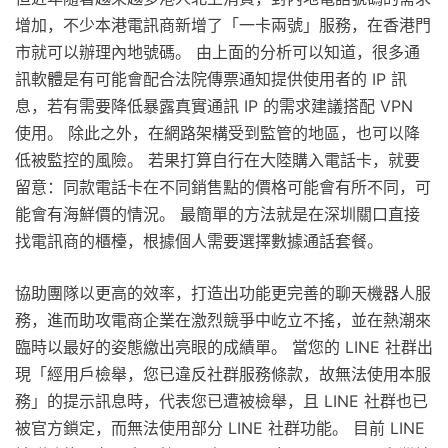
增加，不少本港電訊商新增了「一卡兩號」服務，在香港門
市就可以辦理內地號碼。 由上面的分析可以知道，很多通
訊軟體是有可能會配合法院傳票通知提供使用者的 IP 訊
息，若有需要降低暴露真實通訊 IP 的需求建議搭配 VPN
使用。 除此之外，在網路架構受到監管的地區，也可以降
低被監控的風險。 若果打算自行在大陸購入電話卡，就要
留意：同款電話卡在不同銷售點的價格可能會有所不同，可
能會有海鮮價的情況。 最簡單的方法就是在深圳關口直接
找電訊商的櫃檯，根據個人需要選擇數據通話套餐。
協助團隊以更高的效率，打造出功能更完善的聊天機器人服
務，進而助攻電商企業在激烈競爭中屹立不搖，並在熱潮來
臨時以最好的姿態繳出亮眼的成績單。 當您的 LINE 社群出
現「經用戶檢舉，您已違反社群服務條款，故無法使用本服
務」的提示訊息時，代表您已遭被檢舉，且 LINE 社群也已
被官方鎖定，而無法使用部分 LINE 社群功能。 目前 LINE