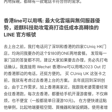
內地探親，都總有一款電話卡符合你的需求。
香港line可以用嗎: 最大化雲端與無伺服器優
勢，遊麒科技助攻電商打造低成本高轉換的
LINE 官方帳號
去上台之前，我打电话问了深圳和香港的四家CUniq HK门
店，均询问我要办的这个$180的ONE两地套餐。 发现每一
家门店的答复都不同，建议大家如果要去办理，务必先打电
话确认，我直接用 Wechat 香港line可以用嗎2023 Out 打
的香港那边的电话，还挺方便的。 买 CUniq UK 这张卡之
前，我就有考虑过去香港上台的方案。 去年底回到深圳创
业，由于工作需求，加上香港离家近，我跟我老婆需要经常
会往香港跑，每次去香港，都要给手机开漫游套餐，不仅麻
烦，也不便宜（一般都是单日漫游10元)。 在方便快速這點
他舉例，比起地端要租空間、買機器和架設網路，使用者增