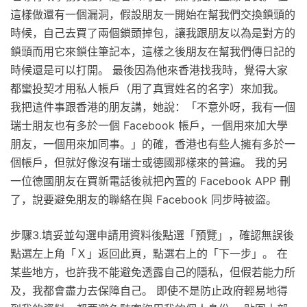
這樣做還有一個漏洞，假設朋友一開始在幫我們交換鎖頭的
時候，自己去買了兩個鎖頭掉包，讓我跟朋友以為是對方的
鎖頭而用它來鎖住筆記本，這樣之後朋友在幫我們傳日記的
時候還是可以打開。 最後因為他來香港找我時，覺得大家
都蠻投契才用私人帳戶（用了真實姓名的名字）來加我。
我把這件事跟香港的朋友講，她說：「不意外呀，我有一個
瑞士朋友也有多於一個 Facebook 帳戶，一個用來加大學
朋友，一個用來加同事。」的確，香港也有些人擁有多於一
個帳戶，但就好像沒有瑞士或德國那樣來的普遍。 我的另
一位德國朋友在買新電話後就把內置的 Facebook APP 刪
了，說要避免朋友的聯絡在與 Facebook 同步時被盜。
步驟3.填妥並勾選申請用資料後點選「預覽」，確認無誤後
點選左上角「Ｘ」返回此頁，點選右上的「下一步」。 在
某些地方，也許我不能避免透露自己的隱私，但假若能力所
及，我都會盡力去保障自己。 即使不是防止政府輕易地得