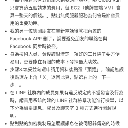
只會算這五個請求的費用，但 EC2（他牌雲端 VM）會
算一整天的價錢。」點出無伺服器服務為何會是節省費
用的重要功臣。
我的另一位德國朋友在買新電話後就把內置的
Facebook APP 刪了，說要避免朋友的聯絡在與
Facebook 同步時被盜。
身為技術人員，黃俊諺很清楚一項好的工具除了要方便
易用，更要能在有限的成本下發揮最大功效。
步驟3.填妥並勾選申請用資料後點選「預覽」，確認無誤
後點選左上角「Ｘ」返回此頁，點選右上的「下一
步」。
在 LINE 社群內的成員如果有違反規定的不當發言及行為
時，請善用系統內建的 LINE 社群檢舉功能進行檢舉，以
下分為檢舉訊息、成員及聊天室 3 種方式進行圖解說
明。
點對點的加密機制是怎麼讓訊息在被伺服器傳送的時候