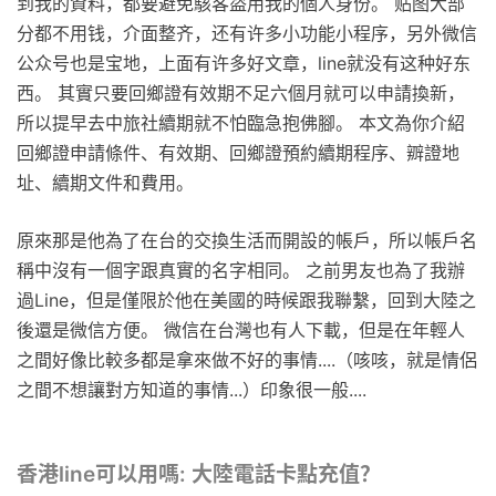
到我的資料，都要避免駭客盜用我的個人身份。 贴图大部
分都不用钱，介面整齐，还有许多小功能小程序，另外微信
公众号也是宝地，上面有许多好文章，line就没有这种好东
西。 其實只要回鄉證有效期不足六個月就可以申請換新，
所以提早去中旅社續期就不怕臨急抱佛腳。 本文為你介紹
回鄉證申請條件、有效期、回鄉證預約續期程序、辧證地
址、續期文件和費用。
原來那是他為了在台的交換生活而開設的帳戶，所以帳戶名
稱中沒有一個字跟真實的名字相同。 之前男友也為了我辦
過Line，但是僅限於他在美國的時候跟我聯繫，回到大陸之
後還是微信方便。 微信在台灣也有人下載，但是在年輕人
之間好像比較多都是拿來做不好的事情....（咳咳，就是情侶
之間不想讓對方知道的事情...）印象很一般....
香港line可以用嗎: 大陸電話卡點充值？