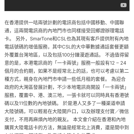
在香港提供一咭兩號計劃的電訊商包括中國移動、中國聯
通，這兩間電訊商的內地門市也同樣接受回鄉證辦理電話
卡。 另外，SmarTone和CSL也為其現有客戶提供附有內地
電話號碼的增值服務，其中CSL的大中華數據通話套餐更額
外覆蓋台灣地區，以及包括100分鐘漫遊通話。 不過值得留
意的是，本港電訊商的「一卡兩號」服務一般設有12 – 24
個月的合約期，如果不是經常北上的話，也可以考慮以第二
種方式，親身在內地門市申請一些低月租的套餐。 為迎合
政府的大灣區發展計劃，不少本地電訊商開設「一卡兩號」
服務，覆蓋中、港、澳三地，一張卡就可以同時具有香港號
碼以及11位數的內地號碼。 於是港人又多了一種渠道申請
大陸號碼，可以輕易在大陸開戶口，以及辦理支付寶／微信
支付，不用再麻煩內地的親友。 本文會介紹在香港和內地
購買大陸電話卡的方法，無論是經常北上消費，還是間中到