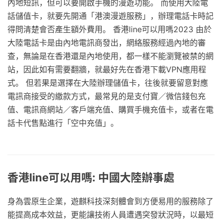
內地短訊，但可以要開啟手機的漫遊功能。 而使用大陸電
話儲值卡，就要先開通「港澳漫遊服務」，辦理電話卡時記
得問清楚會否產生額外費用。 香港line可以用嗎2023 由於
大陸電話卡是由內地電訊商發出，網絡服務經過內地的審
查，無論是在香港還是內地使用，都一樣不能瀏覽被禁的網
站，因此如有需要翻牆，就最好先在香港下載VPN應用程
式。 但若果是選擇在大陸辦理儲值卡，往後就要留意對應
電訊商接受的繳款方式，最常見的是支付寶／微信錢包充
值、電訊商網站／客戶端充值、購買手機充值卡，或者在電
話卡代售點進行「空中充值」。
香港line可以用嗎: 中國大陸辦事處
身為雲原生企業，遊麒科技深刻體會到方便易用的服務除了
能提高成本效益，更能讓技術人員遭遇突發狀況時，以最短