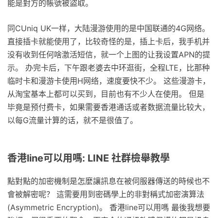
能是對方的帳號被盜取。
同CUniq UK一样，大陆漫游使用的是中国联通的4G网络。
直接插卡就能使用了，比较奇怪的是，插上卡后，我手机并
没有收到任何啥激活短信，就一个上图的让我设置APN的提
示。 办完卡后，下午跟老婆去中环逛街，全程LTE，比那种
临时卡和漫游卡使用H网络，速度要快不少。 这些漫游卡，
从淘宝基本上都可以买到，目前也有不少人在使用。 但是
毕竟是预付费卡，如果需要香港通话或者数据流量比较大，
以每G流量计算的话，就不是很值了。
香港line可以用嗎: LINE 社群檢舉教學
點對點的加密機制是怎麼讓訊息在被伺服器傳送的時候也不
會被解密呢？ 這需要用到密碼學上的非對稱式加密演算法
(Asymmetric Encryption)。 香港line可以用嗎 最後我想要