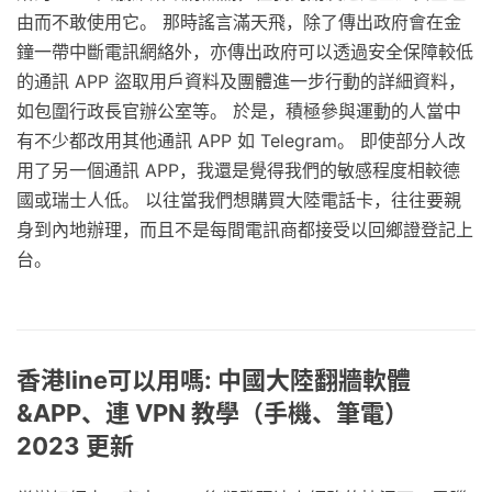
由而不敢使用它。 那時謠言滿天飛，除了傳出政府會在金
鐘一帶中斷電訊網絡外，亦傳出政府可以透過安全保障較低
的通訊 APP 盜取用戶資料及團體進一步行動的詳細資料，
如包圍行政長官辦公室等。 於是，積極參與運動的人當中
有不少都改用其他通訊 APP 如 Telegram。 即使部分人改
用了另一個通訊 APP，我還是覺得我們的敏感程度相較德
國或瑞士人低。 以往當我們想購買大陸電話卡，往往要親
身到內地辦理，而且不是每間電訊商都接受以回鄉證登記上
台。
香港line可以用嗎: 中國大陸翻牆軟體
&APP、連 VPN 教學（手機、筆電）
2023 更新