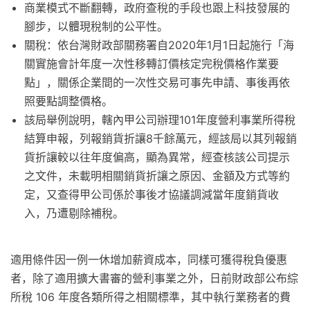
商業模式不斷翻轉，政府查稅的手段也跟上科技發展的
腳步，以體現稅制的公平性。
關稅：依台灣財政部關務署自2020年1月1日起施行「海
關實施會計年度一次性移轉訂價核定完稅價格作業要
點」，關係企業間的一次性交易可事先申請、事後再依
照要點調整價格。
該局舉例說明，轄內甲公司辦理101年度營利事業所得稅
結算申報，列報銷貨折讓8千餘萬元，經該局以其列報銷
貨折讓較以往年度偏高，顯為異常，經查核該公司提示
之文件，未載明相關銷貨折讓之原因、金額及方式等約
定，又查得甲公司係於事後才協議調減當年度銷貨收
入，乃遭剔除補稅。
適用條件因一例一休增加薪資成本，同樣可獲得稅負優惠
者，除了適用擴大書審的營利事業之外，日前財政部公布綜
所稅 106 年度各類所得之相關標準，其中執行業務者的費