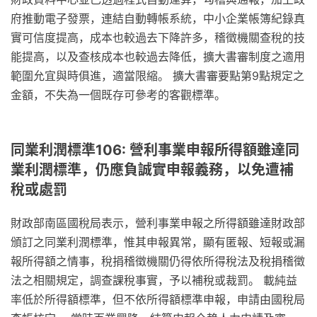
府推動電子發票，連結自動轉帳系統，中小企業帳簿紀錄真
實可信度提高，成本也較過去下降許多，稽徵機關查稅的技
能提高，以及查核成本也較過去降低，擴大書審制度之適用
範圍允宜與時俱進，適當限縮。 擴大書審要點第9點規定之
金額，不失為一個既存可參考的客觀標準。
同業利潤標準106: 營利事業申報所得額雖達同
業利潤標準，仍應負誠實申報義務，以免遭補
稅或處罰
財政部南區國稅局表示，營利事業申報之所得額雖達財政部
頒訂之同業利潤標準，惟其申報異常，顯有匿報、短報或漏
報所得額之情事，稅捐稽徵機關仍得依所得稅法及稅捐稽徵
法之相關規定，調查課稅事實，予以補稅或裁罰。 載純益
率低於所得額標準，但不依所得額標準申報，申請由國稅局