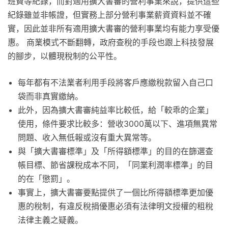
班費等紀錄，而對適用擴大書審的營利事業來說，提供這些
紀錄雖並非帳證，但實務上部分營利事業薪資資料並不確
實，因此並非所有適用擴大書審的營利事業均有能力享受優
惠。 商業模式不斷翻轉，政府查稅的手段也跟上科技發展
的腳步，以體現稅制的公平性。
每年都有不法業者利用手段將客戶應繳稅款留入自己口
袋而非真實繳納。
此外，因為擴大書審純益率比較低，給「較乖的企業」
使用，條件要求比較多：營收3000萬以下、進項無異常
問題、收入無低報或沒有重大異常等。
與「擴大書審標準」及「所得額標準」的目的在篩選查
帳目標、節省課稅成本不同，「同業利潤率標準」的目
的在「懲罰」。
事實上，擴大書審要點提供了一個比所得額標準更加優
惠的稅制，有違反稅捐優惠必須有法律明文授權的租稅
法律主義之疑義。