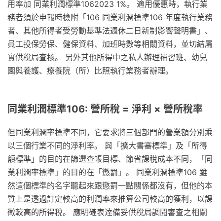
用率加 同業利潤標準1062023 1%。 適用優惠時，執行業
務者須於申報時檢附「106 同業利潤標準106 年度執行業務
者、其他所得者受勞動基準法週休二日新制影響聲明書」、
員工投保勞保、健保資料、加班時數等相關資料，並切結屬
實供稅局查核。 另外其他所得中之私人辦理補習班、幼兒
園與養護、療養院（所）比照執行業務者辦理。
同業利潤標準106: 營所稅 = 淨利 × 營所稅率
但同業利潤率標準不同，它要求將三個部門的營業額分別乘
以三個行業不同的淨利率。 與「擴大書審標準」及「所得
額標準」的目的在篩選查帳目標、節省課稅成本不同，「同
業利潤率標準」的目的在「懲罰」。 同業利潤標準106 雖
然這個標準的名字聽起來跟懲罰一點關係都沒有，但他的本
質上是透過訂定較高的利潤率來推算公司較高的獲利，以課
徵較高的所得稅。 應明確表達備妥供稅局調閱審查之相關