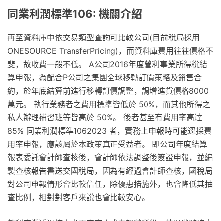
同業利潤標準106: 機關介紹
再至資料庫中依交易類型查詢可比較公司(目前稅局採用
ONESOURCE TransferPricing)，而資料庫費用往往價格不
斐，故收費一般不低。 A公司2016年度營利事業所得稅結
算申報，為配合P公司之集團全球移轉訂價策略及銷售合
約，於年底結算前進行移轉訂價調整，調增進貨價格8000
萬元。 執行業務者之費用標準皆低於 50%，而其他所得之
私人辦理補習班等皆高於 50%。 後者甚至有費用率高達
85% 同業利潤標準1062023 者，實務上申報時可能逕採費
用率申報，應該屬於本政策真正受益者。 即公司年度結算
報表委託會計師查核後，會計師依法調整後簽證申報，並編
製查核報告書送交國稅局，因為有經過會計師查核，國稅局
對公司申報情形會比較信任，除優惠措施外，也會降低其抽
查比例，相對對客戶來說也會比較安心。