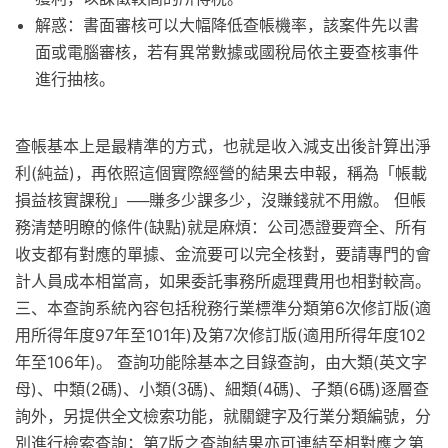
解惑：書面審核可以大幅降低查帳機率，該案件先以書
面或電腦審核，若有異常數據或國稅局依主要查核事件
進行抽核。
查帳基本上是最精準的方式，也就是收入減支出後計算出淨
利(純益)，再依照這個實際經營的結果去申報，稱為「帳載
損益核實課稅」──賺多少課多少，沒賺錢就不用繳。 但帳
務清楚明瞭的條件(缺點)就是麻煩：公司憑證要齊全、所有
收支都有對應的單據、金流要可以完全核對，要請專門的會
計人員成本相當高，如果委託事務所處理費用也相對較高。
三、本查詢系統內容包括稅務行業標準分類第6次修訂版(適
用所得年度97年至101年)及第7次修訂版(適用所得年度102
年至106年)。 查詢功能除基本之目錄查詢，由大類(英文字
母)、中類(2碼)、小類(3碼)、細類(4碼)、子類(6碼)逐層查
詢外，另提供全文檢索功能，就關鍵字及行業分類編號，分
別進行檢索查詢；第7版之查詢結果亦可連結至相對應之第