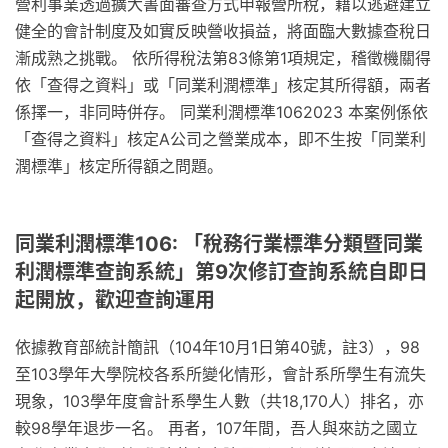
營利事業透過擴大書面審查方式申報營所稅，藉以逃避建立
健全的會計制度及如實反映營收損益，將面臨大數據查稅日
漸成熟之挑戰。 依所得稅法第83條第1項規定，稽徵機關得
依「查得之資料」或「同業利潤標準」核定其所得額，兩者
係擇一，非同時併存。 同業利潤標準1062023 本案例係依
「查得之資料」核定A公司之營業成本，即不生按「同業利
潤標準」核定所得額之問題。
同業利潤標準106: 「稅務行業標準分類暨同業
利潤標準查詢系統」第9次修訂查詢系統自即日
起開放，歡迎查詢運用
依據教育部統計簡訊（104年10月1日第40號，註3），98
至103學年大學院校各系所變化情形，會計系所學生有流失
現象，103學年度會計系學生人數（共18,170人）排名，亦
較98學年退步一名。 再者，107年間，吾人與來訪之國立