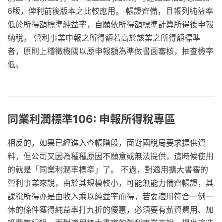
6版，俾利前後版本之比較應用。 帳證齊備，且帳列純益率
低於所得額標準純益率，自願依所得額標準計算所得後申報
納稅。 營利事業申報之所得額若高於該業之所得額標準
者，原則上稽徵機關以原申報額為準做書面審核，抽查機率
低。
同業利潤標準106: 申報所得稅專區
相反的，如果已經進入查帳階段，面對國稅局要求提供資
料，但公司又因為種種原因不願意或無法提供，這時候使用
的就是「同業利潤率標準」了。 不過，對適用擴大書審的
營利事業來說，由於其規模較小，可能無能力備齊帳證，其
課稅所得亦是由收入乘以純益率而得，若要適用符合一例一
休的條件獲得純益率打九折的優惠，必須要有薪資費用、加