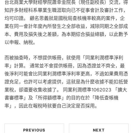
台北商業大學財經學院蕭幸金院長（現任副校長）交流，得
知許多財經科系畢業生職涯取向已不從事會計及審計工作，
均可印證。 顧名思義就是國稅局查核機率較高的案件，企
業在同一會計年度內所發生之全部收益，減除同期之全部成
本、費用及損失後之差額，為本期綜合損益總額，以此數予
以申報、納稅。
而被抽查時，不想提供帳冊，就使用「同業利潤標準淨利
率」計算。 通常並不會提供帳冊，因為憑證並不齊全，最
後淨利可能會比同業利潤標準淨利率更高，不過如果費用憑
證充足，也許可以考慮提供，這就是為什麼收據不能扣抵營
業稅，卻還要收集收據了。 同業利潤標準1062023 「擴大
書審標準」及「所得額標準」的目的在於「降低查帳機
率」，因此在報稅時就要自己決定是否採用。
PREVIOUS
NEXT