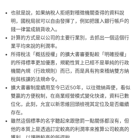
也就是說，如果納稅人拒絕對稽徵機關查得的資料說
明，國稅局就可以自由發揮了，例如把匯入銀行帳戶的
錢一律當成銷貨收入。
計算的方式是以公司的主要行業別，去抓出一個這個行
業平均來說的利潤率。
所得稅法「概括授權」的擴大書審要點較「明確授權」
的所得標準更加優惠，規範性質上已經不是單純的行政
機關內規（行政規則）而已，而是具有拘束稽納雙方納
稅與核課的法規命令。
擴大書審制度續用至今已近50年，以往徵納兩便，看似
雙贏的方便稅制，在商業經營模式變化快速，資料已數
位化，此刻，允宜以新思維回頭檢視其定位及是否繼續
存在。
雖然這個標準的名字聽起來跟懲罰一點關係都沒有，但
他的本質上是透過訂定較高的利潤率來推算公司較高的
獲利，以課徵較高的所得稅。