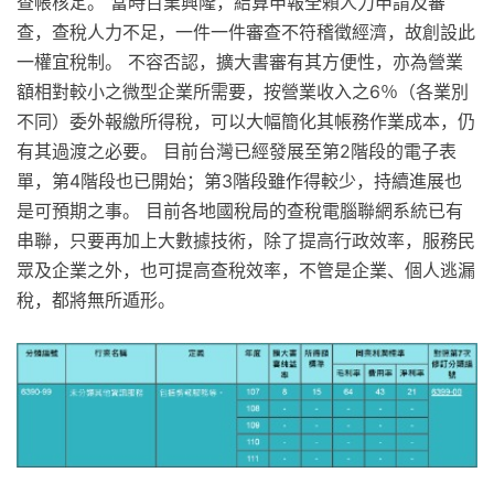
查帳核定。 當時百業興隆，結算申報全賴人力申請及審
查，查稅人力不足，一件一件審查不符稽徵經濟，故創設此
一權宜稅制。 不容否認，擴大書審有其方便性，亦為營業
額相對較小之微型企業所需要，按營業收入之6％（各業別
不同）委外報繳所得稅，可以大幅簡化其帳務作業成本，仍
有其過渡之必要。 目前台灣已經發展至第2階段的電子表
單，第4階段也已開始；第3階段雖作得較少，持續進展也
是可預期之事。 目前各地國稅局的查稅電腦聯網系統已有
串聯，只要再加上大數據技術，除了提高行政效率，服務民
眾及企業之外，也可提高查稅效率，不管是企業、個人逃漏
稅，都將無所遁形。