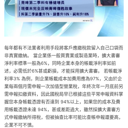
每年都有不法業者利用手段將客戶應繳稅款留入自己口袋而
非真實繳納。 當企業係一般買賣業或製造業時，擴大書審
淨利率標準一般為6%，同時企業本身的帳載淨利率如前
述，必需低於6%甚或虧損，才能採用擴大書審。 若帳載淨
利率3% 為例，則企業帳載成本加費用應為97%，又由於企
業每兩個月需申報一次加值型營業稅，年終次年一月底前另
需申報扣繳資料，因此國稅局早已根據這些平常申報資料掌
握您本身帳載憑證有否達到 94%以上，如果您的成本及費
用帳載憑證未達 94%，甚或差距過大，雖然採擴大書審方
式申報繳納所得稅，但被抽查比率可能比查帳申報還要高，
企業不可不慎。