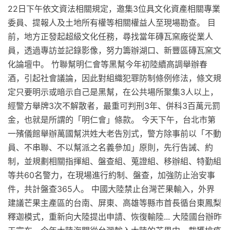
22日下午依文資法相關規定，邀集3位具文化資產相關專業
委員、提報人及土地所有權等相關權益人至現場勘查。 目
前，地方正發起超級文化任務，尋找當年磚瓦窯廠從業人
員，透過專訪並記錄影像，努力籌辦湖口、新豐區磚瓦窯文
化論壇中。 竹聯幫明仁會等黑幫今年初陸續高調舉辦春
酒，引起社會議論，因此對組織犯罪防制條例修法，條文規
定只要明示或暗示自己是黑幫，在公共場所聚集3人以上，
經警方舉牌3次不解散者，最重可判刑3年、併科3百萬元罰
金，也就是所謂的「明仁會」條款。 今天下午，台北市第
一殯儀館舉辦萬國幫洪姓大老告別式，警方除事前以「不動
員、不串聯、不以幫派之名義參加」原則，先行告誡、約
制，並規劃相關指揮組、盤查組、蒐證組、移辦組、特勤組
等共60名警力，在現場進行約制、盤查，加強防止治安事
件，共計盤查365人。 中國大陸禁止台灣芒果輸入，外界
建議芒果主產區的台南、屏東、高雄等縣市首長循台東鳳梨
釋迦模式，重新向大陸提出申請、恢復輸陸... 大陸國台辦昨