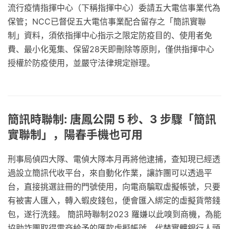
流行疫情指揮中心（下稱指揮中心）委請五大電信事業代為
保管；NCC已督促五大電信事業配合留存之「簡訊實聯
制」資料，須依指揮中心指示之限定防疫目的、使用者免
費、最小化蒐集、保留28天即刪除等原則，僅供指揮中心
授權於防疫使用，並嚴守法律規定辦理。
簡訊時聯制: 唐鳳公開 5 秒、3 步驟「簡訊
實聯制」，陽春手機也可用
刑事局偵四大隊、電偵大隊本月再將他逮捕，查知現已經透
過設立簡訊代收平台，來自動化作業，讓詐團可以透過平
台，直接挑選註冊的門號使用，向電商騙取虛擬帳號，只要
有被害人匯入，轉入蝦皮錢包，便會匯入綁定的虛擬貨幣錢
包，遂行洗錢。 簡訊時聯制2023 羅嫌以此嗅到商機，為能
協助詐團取得電商給予的匯款虛擬帳號，代替實體銀行人頭