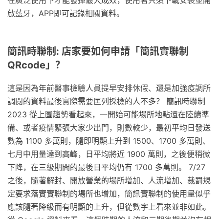
啟藍牙，APP即可記錄相關資料。
簡訊時聯制: 店家要如何申請「簡訊實聯制
QRcode」？
這是因為年前醫事檢驗人員提早安排休假、還是加強疫調所
調閱的資料最後實際需要匡列採檢的人不多？ 簡訊時聯制
2023 從上圖趨勢看起來，一開始可能場所地點還在陸續準
備、或者疫情緊張大家少出門，則數較少，最初平均日發送
數為 1100 多萬則，隨即明顯上升到 1500、1700 多萬則、
七月中用量達到高峰，日平均將近 1900 萬則，之後便稍微
下降，在三級期間的最後日平均仍有 1700 多萬則。 7/27
之後，隨著解封、開放營業的場所增加、人流增加、裁罰規
定要求落實實聯制的場所也增加，簡訊實聯制的使用量似乎
應該隨著降級而有明顯的上升，但從數字上看來並非如此。