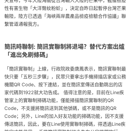
天宣布，今年大陸海關從台灣輸入大陸的芒果中，截獲檢疫
性有害生物「大洋臀紋粉蚧」，決定自昨日起暫停台灣芒果
輸陸，陸方已透過「海峽兩岸農產品檢疫檢驗合作協議」聯
繫管道通報我方。
簡訊時聯制: 簡訊實聯制將退場？替代方案出爐
「進出免刷條碼」
「簡訊實聯制」上線，行政院政委唐鳳表示，簡訊實聯制最
快只要「五秒三步驟」，民眾只要拿出手機掃描店家或公務
機關QR Code、按下連結，並在簡訊室傳送自動跳出的店
家代碼到1922就大功告成。 值得注意的是，目前在Line疾
管家上的實聯制掃碼功能，僅能掃描簡訊實聯制的QR
Code，不支援將簡訊送到其他號碼，或不是簡訊的QR
Code；另外，Line的加入好友功能的掃碼功能，因不支援
傳送簡訊，因此，要在Line使用實聯制掃碼，得透過Line疾