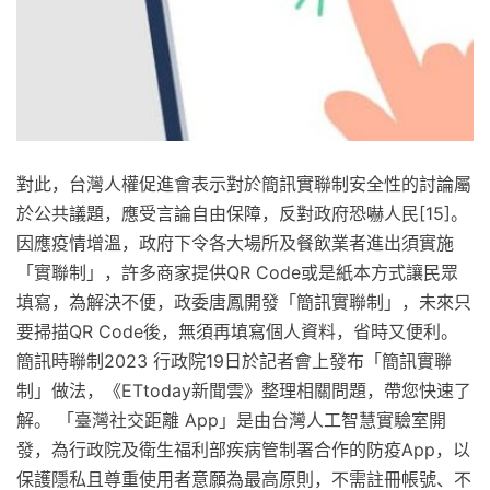
對此，台灣人權促進會表示對於簡訊實聯制安全性的討論屬
於公共議題，應受言論自由保障，反對政府恐嚇人民[15]。
因應疫情增溫，政府下令各大場所及餐飲業者進出須實施
「實聯制」，許多商家提供QR Code或是紙本方式讓民眾
填寫，為解決不便，政委唐鳳開發「簡訊實聯制」，未來只
要掃描QR Code後，無須再填寫個人資料，省時又便利。
簡訊時聯制2023 行政院19日於記者會上發布「簡訊實聯
制」做法，《ETtoday新聞雲》整理相關問題，帶您快速了
解。 「臺灣社交距離 App」是由台灣人工智慧實驗室開
發，為行政院及衛生福利部疾病管制署合作的防疫App，以
保護隱私且尊重使用者意願為最高原則，不需註冊帳號、不