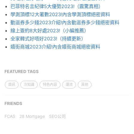
巴菲特名言紀律5大優勢2023!（震驚真相）
學測頂標12大著數2023!內含學測頂標絕密資料
動滋券多少錢2023介紹!內含動滋券多少錢絕密資料
線上簽約8大好處2023!（小編推薦）
全家韓式好唔好2023!（持續更新）
嬉街商城2023介紹!內含嬉街商城絕密資料
FEATURED TAGS
資訊
冷知識
特色內容
潮流
其他
FRIENDS
FCAS
28 Mortgage
SEO公司