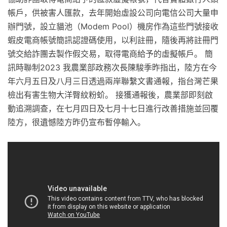
帳戶，供被害人匯款，去年開始虛設公司向電信公司大量申
辦門號，設立貓池（Modem Pool）機房作為這些門號接收
蝦皮電商帳號簡訊認證碼使用，以利註冊，隨後再將註冊門
號交給詐團去製作假交易，取得電商給予的虛擬帳戶。 簡
訊時聯制2023 我農業部政務次長陳駿季昨指出，陸方在今
年六月五日及八月三日透過兩岸聯繫文書通報，指台灣芒果
檢出有害生物大洋臀紋粉蚧。 接獲通報後，農業部即刻啟
動追溯調查，在七月四日及七月十七日進行改善措施並回覆
陸方，很遺憾陸方昨仍宣布暫停輸入。