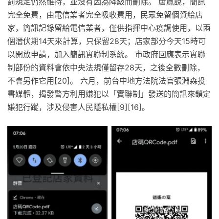
罰規定仍然維持，並沒有因為降級而刪除。 唐鳳說，簡訊
完全免費，由電信業者完全吸收費用，民眾免留個資給店
家，簡訊記錄留給電信業者，僅供指揮中心疫調使用，以兩
個潛伏期14天來計算，只保留28天；店家部分今天15時可
以開放申請，加入簡訊實聯制系統。 市政府回應表示實聯
制部份的資料會依中央法規僅留存28天，之後全數刪除，
不會另作它用[20]。 六月，前台中地方法院法官張淵森投
書媒體，揭發警方利用嫌犯以「實聯制」發送的簡訊來鎖定
嫌犯行蹤，涉及侵害人民隱私權[9][16]。