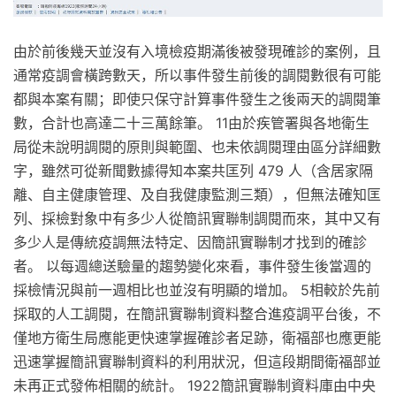
由於前後幾天並沒有入境檢疫期滿後被發現確診的案例，且
通常疫調會橫跨數天，所以事件發生前後的調閱數很有可能
都與本案有關；即使只保守計算事件發生之後兩天的調閱筆
數，合計也高達二十三萬餘筆。 11由於疾管署與各地衛生
局從未說明調閱的原則與範圍、也未依調閱理由區分詳細數
字，雖然可從新聞數據得知本案共匡列 479 人（含居家隔
離、自主健康管理、及自我健康監測三類），但無法確知匡
列、採檢對象中有多少人從簡訊實聯制調閱而來，其中又有
多少人是傳統疫調無法特定、因簡訊實聯制才找到的確診
者。 以每週總送驗量的趨勢變化來看，事件發生後當週的
採檢情況與前一週相比也並沒有明顯的增加。 5相較於先前
採取的人工調閱，在簡訊實聯制資料整合進疫調平台後，不
僅地方衛生局應能更快速掌握確診者足跡，衛福部也應更能
迅速掌握簡訊實聯制資料的利用狀況，但這段期間衛福部並
未再正式發佈相關的統計。 1922簡訊實聯制資料庫由中央