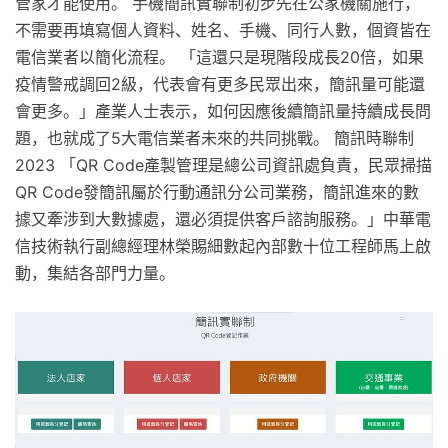
管家才能使用。 手機簡訊實聯制初步先在公家機關施行，
不需要再填寫個人資料、姓名、手機、同行人數，個資皆在
電信業者以簡化流程。 「這還只是現階段成長20倍，如果
疫情警戒調回2級，代表會有更多民眾出來，簡訊量可能還
會更多。」產業人士表示，如何因應後續簡訊量持續成長問
題，也就成了5大電信業者未來的共同挑戰。 簡訊時聯制
2023 「QR Code產製管理是總公司資訊處負責，民眾掃描
QR Code發簡訊屬於行動通訊分公司業務，簡訊進來的數
據又牽涉到大數據處，還必須提供客戶諮詢服務。」中華電
信技術執行副總經理林榮賜細數起內部數十位工程師馬上啟
動，集結各部門力量。