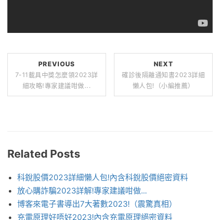
PREVIOUS
NEXT
7-11載具中獎怎麼領2023詳
確診後隔離通知書2023詳細
細攻略!專家建議咁做...
懶人包!（小編推薦）
Related Posts
科銳股價2023詳細懶人包!內含科銳股價絕密資料
放心購詐騙2023詳解!專家建議咁做...
博客來電子書導出7大著數2023!（震驚真相）
充電原理好唔好2023!內含充電原理絕密資料