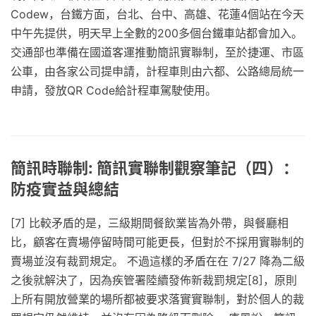
Codew，台鐵方面，台北、台中、高雄、花蓮4個站在今天
中午先提供，明天早上全數的200多個台鐵車站都會加入。
交通部也準備在國道客運推動簡訊實聯制，至於捷運、市區
公車，由各家公司提申請，計程車則由六都、公路總局統一
申請，發放QR Code給計程車駕駛使用。
簡訊時聯制: 簡訊實聯制觀察筆記（四）：
防疫實益與總結
[7] 比較矛盾的是，三級期間餐飲業皆為外帶，與餐廳相
比，顧客在賣場停留時間可能更長，但對於不採用實聯制的
賣場並沒有裁罰規定。 不過這樣的矛盾在在 7/27 降為二級
之後就解決了，因為疾管署陸續發佈新裁罰規定[8]，原則
上所有開放營業的場所都被要求落實實聯制，對於個人的裁