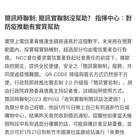
簡訊時聯制: 簡訊實聯制沒幫助？ 指揮中心︰對
防疫推動有實質幫助
實際上電信業者維運金額將遠高於這個數字，未來將在預算
範圍內，採實報實銷機制，超過部分均由電信業者自行負
擔。 NCC會在要求電信業者負起社會責任的前提下，撙節
政府開支，提供全民便捷、安全之「簡訊實聯制」服務，共
同度過疫情難關。 QR CODE 掃描與簽名方式仍然很不方
便，行政院即將推出實名制 2.0 升級版「簡訊實名制」，將
由行政院政務委員唐鳳主持記者會，詳細說明使用方式。
簡訊時聯制2023 原PO以「收到實聯制簡訊該怎麼辦？」
為題分享自己經驗，他說1月15日晚上自己有到過新竹巨城
購物中心，結果昨天竟然收到簡訊通知，提醒他如果當天幾
個時段中有到過部分樓層的話，可能與確診者足跡重疊，並
表示可於1月21日到新竹市國軍社區篩檢站進行「免費快