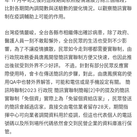
比對各期間內調閱數與送驗數的變化情況，以觀察簡訊實聯
制在疫調輔助上可能的作用。
台灣疫情嚴峻，全台各縣市相繼傳出確診病患，除了政府、
醫護人員一刻不敢鬆懈外，全台民眾的生活也受到不少影
響，為了不讓疫情擴散，民眾如今走到哪都需要實聯制，由
行政院政務委員唐鳳開發簡訊實聯制方便又快速，也因此推
出後就受到外界不少好評。 不過，針對有部分民眾反應實
際使用時，會卡在傳送簡訊的步驟，對此，由唐鳳撰寫的使
用QA中也替外界解答，可能和電信或是手機設定有關。 簡
訊時聯制2023 行政院 簡訊實聯制簡報[2]中的提及的簡訊
實聯制「免個資」實際上為「免留個資給店家」，民眾發送
的簡訊會越過店家，直接交由電信業者留存28天，期間指
揮中心可向業者調閱資料用於疫調，但這也代表個人的電話
號碼以及所到場所代碼依然會交到民營企業的資料庫進行保
管。