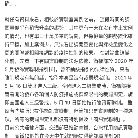
篩」。
就僅有資料來看，相較於實驗室案例之前， 這段時間的調
閱量似乎有稍微升高的趨勢，其中更有一天在沒有本土案例
的情況，也有單日十萬多筆的調閱，但採檢量的趨勢變化維
持平穩，加上案例少，無法看出調閱量變化與採檢量變化之
間的關聯或相關疫調對於疫情控制的較果。 在討論曲線變
化前，先看一下有關實聯制的法源依據：衛福部於 2020 年
5 月發佈實聯制指引[6]，暫不論該指引的法律性質，只看
強制規定有無的話，指引本身是沒有裁罰規定的。 2021 年
5 月 16 日雙北進入三級、全國進入二級警戒時，衛福部疾
管署開始發布各項個人防疫措施或群聚限制的裁罰規定，旋
即全國進入三級警戒，5 月 19 日開始推行簡訊實聯制。 雖
然有些場所只提供簡訊實聯制，但簡訊只是實聯制的一種選
項，所有的裁罰規定也都沒有特別提及「簡訊實聯制」。
目前公共運輸方面，交通部已推動高鐵、台灣採用簡訊實聯
制，高鐵12個站在今天中午就開始提供簡訊實聯制QR