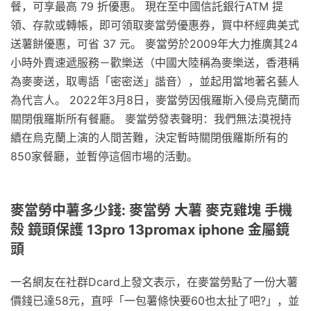
餐，可享最高 79 折優惠。 現在至中國信託銀行ATM 提
領、存款或轉帳，即可領取麥當勞優惠券，買中杯經典美式
送薯餅優惠，可省 37 元。 麥當勞於2009年大力推廣其24
小時外賣速遞服務－歡樂送（中國大陸稱為麥樂送，香港稱
為麥麥送，取粵語「密密送」諧音），並起用當地著名藝人
為代言人。 2022年3月8日，麥當勞因俄羅斯入侵烏克蘭而
關閉俄羅斯所有餐廳。 麥當勞發表聲明：我們無法漠視持
續在烏克蘭上演的人間苦難，決定暫時關閉俄羅斯所有的
850家餐廳，並暫停這個市場的活動。
麥當勞中薯多少錢: 麥當勞 大薯 麥克雞塊 手機
殼 鏡頭保護 13pro 13promax iphone 金屬鏡
頭
一名網友在社群Dcard上發文表示，在麥當勞點了一份大薯
價錢已達58元，直呼「一包薯條快要60也太扯了吧?」，並