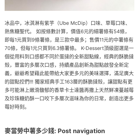
冰品中，冰淇淋有紫芋（Ube McDip）口味、草莓口味、
熱焦糖聖代。 如按條數計算，價值6元的細薯條有54條，
即每1元買到9條薯條，是三款中最多；售價11元的中薯條有
70條，但每1元只買到6.3條薯條。 K-Dessert頂級甜選是一
個從用料到口感都不同於蛋撻的全新甜點線，經典的酥脆撻
殼，豐富的多層次口感，持續產品創新為甜點啟發全新定
義，爺爺希望藉此能帶給大家更多元的美味選擇，滿足廣大
的甜點控們!!! 獨家經典手工163層的酥脆撻殼，讓甜點有更
多可能淋上嫩滑馥郁的香草卡士達醬再撒上天然鮮凍蔓越莓
及珍珠糖奶酥一口咬下多層次滋味為你的日常，創造出更多
莓好時刻。
麥當勞中薯多少錢: Post navigation