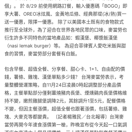
個」。 於 8/29 前使用網路訂餐，輸入優惠碼「BOGO」即
享大薯、OREO冰炫風、金黃地瓜條、經典那堤(冰/熱)買一
送一優惠，限擇一優惠。 除了以美國本土既有的食物款式
推行至全球外，為了迎合在世界各地民眾的口味，麥當勞也
衍生許多不同特色的當地產品如：蝦漢堡、椰漿飯漢堡
（nasi lemak burger）等。 為迎合菲律賓人愛吃米飯與甜
食的習慣，麥當勞部分套餐有白飯。
包含早餐、超值全餐、分享餐、甜心卡、1+1、自由配的價
錢，薯條、雞塊、漢堡單點多少錢？ 台灣麥當勞表示，考
量整體營運策略，自11月24日凌晨0時起調整部分產品價
格，主餐單點部分僅剩薑燒豬肉長堡、煙燻鷄肉長堡價格維
持不變，嫩煎雞腿堡調降2元，其餘調升1至5元，配餐價格
不變，但因主餐漲價，超值全餐也跟著漲價，包括薯條、雞
塊、大麥克等都變貴。 〔記者楊雅民／台北報導〕台灣麥
當勞再開今年速食漲價第一槍，昨晚宣布從今天起一口氣調