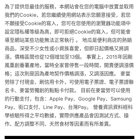
為了提供您最佳的服務，本網站會在您的電腦中放置並取用
我們的Cookie，若您繼續使用網站表示您願意接受，若您
不願接受Cookie的寫入，您可在您使用的瀏覽器功能項中
設定隱私權等級為高，即可拒絕Cookie的寫入，但可能會
導至網站某些功能無法正常執行 。 地瓜是便利商店的熱銷
商品，深受不少女性或小資族喜愛，但即日起價格又將調
漲，價格區間也從12個增加至13個。 事實上，2015年因颱
風重創番薯產地，當時全家曾停售一段時間，開賣便調漲價
格；這次則是因為產地契作價格調漲，又調漲因應。 麥當
勞除了付現金、刷信用卡外，可使用電子票證、電子票證聯
名卡、麥當勞獨創的點點卡付款。 目前在麥當勞可以使用
的行動支付，包含：Apple Pay、Google Pay、Samsung
Pay、街口支付、Line Pay、台灣Pay。 營養資訊資料經科
學檢驗所得之平均數據，實際供應產品會因測試方式、操
作、配方調整不同、天然食材等因素而有所差異。