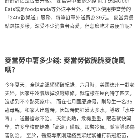
好好評估是否要升級。 麥當勞中薯多少錢 除了透過Uber
Eats或是foodpanda等外送平台外，也可以使用麥當勞的
「24hr歡樂送」服務，每筆訂單外送費為39元。 麥當勞餐
點選擇多樣，深受不少消費者喜愛，但怎麼吃才最便宜呢？
麥當勞中薯多少錢: 麥當勞做脆脆麥旋風
嗎？
今年夏天，全球高溫頻頻破紀錄，六月時，美國德州一對老
夫婦，因家中冷氣壞掉沒錢維修，就這樣在屋內待了四天，
沒想到不幸熱死家中。 而在七月國慶連假，則發生一名35
歲母親，和家人出遊時，因短時間狂灌太多水，導致「水中
毒」，送醫搶救不治。 天氣炎熱，危機重重，眼看就快開
學，許多學校開始為「高溫」備戰，加裝冷氣，並宣導熱傷
害防治。 至於，醫療專家則建議民眾趕緊補打新冠疫苗，