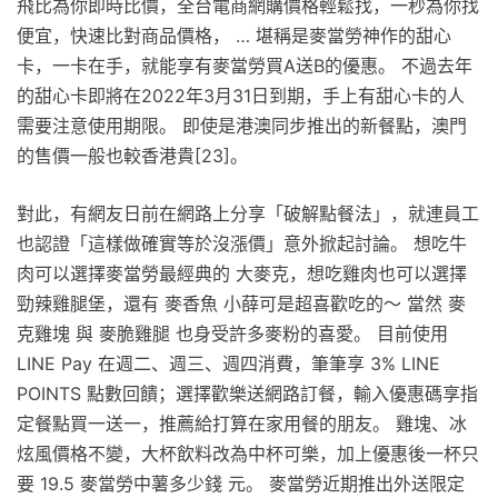
飛比為你即時比價，全台電商網購價格輕鬆找，一秒為你找
便宜，快速比對商品價格， … 堪稱是麥當勞神作的甜心
卡，一卡在手，就能享有麥當勞買A送B的優惠。 不過去年
的甜心卡即將在2022年3月31日到期，手上有甜心卡的人
需要注意使用期限。 即使是港澳同步推出的新餐點，澳門
的售價一般也較香港貴[23]。
對此，有網友日前在網路上分享「破解點餐法」，就連員工
也認證「這樣做確實等於沒漲價」意外掀起討論。 想吃牛
肉可以選擇麥當勞最經典的 大麥克，想吃雞肉也可以選擇
勁辣雞腿堡，還有 麥香魚 小薛可是超喜歡吃的～ 當然 麥
克雞塊 與 麥脆雞腿 也身受許多麥粉的喜愛。 目前使用
LINE Pay 在週二、週三、週四消費，筆筆享 3% LINE
POINTS 點數回饋；選擇歡樂送網路訂餐，輸入優惠碼享指
定餐點買一送一，推薦給打算在家用餐的朋友。 雞塊、冰
炫風價格不變，大杯飲料改為中杯可樂，加上優惠後一杯只
要 19.5 麥當勞中薯多少錢 元。 麥當勞近期推出外送限定