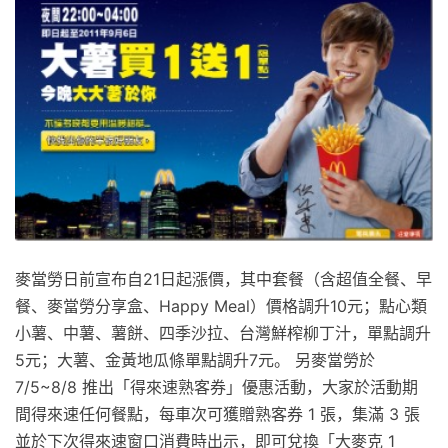
麥當勞日前宣布自21日起漲價，其中套餐（含超值全餐、早
餐、麥當勞分享盒、Happy Meal）價格調升10元；點心類
小薯、中薯、薯餅、四季沙拉、台灣鮮榨柳丁汁，單點調升
5元；大薯、金黃地瓜條單點調升7元。 另麥當勞於
7/5~8/8 推出「得來速熟客券」優惠活動，大家於活動期
間得來速任何餐點，每車次可獲贈熟客券 1 張，集滿 3 張
並於下次得來速窗口消費時出示，即可兌換「大麥克 1