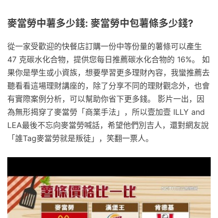
麥當勞中薯多少錢: 麥當勞中包薯條多少錢?
從一家受歡迎的快餐店訂購一份中等份量的薯條可以產生
47 克碳水化合物，提供您每日推薦碳水化合物的 16%。 如
果你是學生或小資族，想要學習更多理財內容，我蠻推薦去
聽看看這場理財講座的，除了分享不同的理財觀念外，也會
有實際案例分析，可以幫助你省下更多錢。 影片一出，因
為無形揭穿了麥當勞「商業手法」，所以壹加壹 ILLY and
LEA最後不忘向麥當勞喊話，希望他們別吉人，還對網友說
「誰Tag麥當勞就是叛徒」，笑翻一票人。