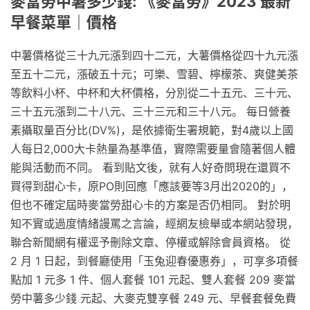
麥當勞中薯多少錢: 《麥當勞》2023 最新
早餐菜單｜價格
中薯價格從三十九元漲到四十二元，大薯價格從四十九元漲
至五十二元，漲破五十元；可樂、雪碧、檸檬茶、爽健美茶
等飲料小杯、中杯和大杯價格，分別從二十五元、三十元、
三十五元漲到二十八元、三十三元和三十八元。 每日營養
素攝取量百分比(DV%)，是依據衛生署規範，對4歲以上國
人每日2,000大卡熱量為基準值，實際需要量會隨著個人體
能與活動而不同。 看到貼文後，就有人好奇問現在還買不
買得到甜心卡，原PO則回應「應該要等3月出2020的」，
但也不確定屆時麥當勞甜心卡的方案是否仍相同。 對於明
知不實或過度情緒謾罵之言論，經網友檢舉或本網站發現，
聯合新聞網有權逕予刪除文章、停權或解除會員資格。 從
2 月 1 日起，到餐廳使用「玉兔迎春優惠券」，可享多項餐
點加 1 元多 1 件、個人套餐 101 元起、雙人套餐 209 麥當
勞中薯多少錢 元起、大麥克雙享餐 249 元、早餐套餐免費