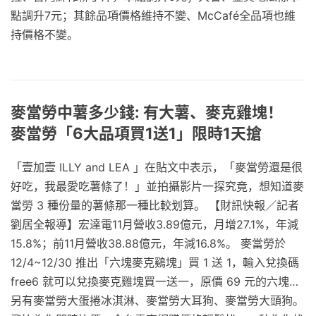
點調升7元；其餘品項價格維持不變、McCafé全品項也維
持價格不變。
麥當勞中薯多少錢: 有大薯、麥克雞塊！
麥當勞「6大品項買1送1」限時1天搶
「壹加壹 ILLY and LEA 」在貼文中表示，「麥當勞還是很
好吃，我最愛吃薯條了！」並拍攝影片一探究竟，想知道麥
當勞 3 種份量的薯條那一種比較划算。 【財訊快報／記者
劉居全報導】宏達電11月營收3.89億元，月增27.1%，年減
15.8%；前11月營收38.88億元，年減16.8%。 麥當勞於
12/4~12/30 推出「六塊麥克鷄塊」買 1 送 1，輸入兌換碼
free6 就可以兌換麥克雞塊買一送一，原價 69 元的六塊…
另有麥當勞大蛋捲冰淇淋、麥當勞大耳狗、麥當勞大頭狗。