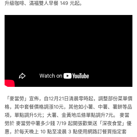
升級咖啡、滿福雙人早餐 149 元起。
「麥當勞」宣佈，自12月21日清晨零時起，調整部份菜單價
格，其中套餐價格調漲10元，其他如小薯、中薯、薯餅等品
項，單點調升5元；大薯、金黃地瓜條單點調升7元。 麥當
勞於 麥當勞中薯多少錢 7/19 起開張歡樂送「深夜食堂」優
惠，於每天晚上 10 點至凌晨 3 點使用網路訂餐買指定套