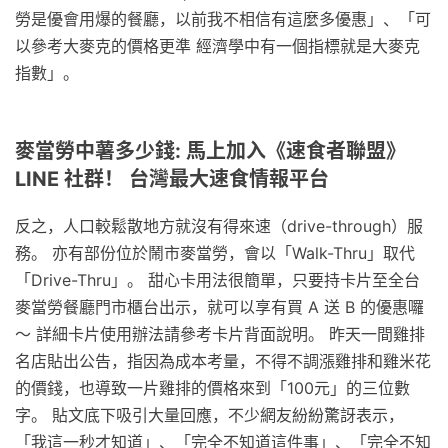
勞是優會用爆的餐廳，以前我不相信有這麼多優惠」、「可
以參考大麥克的價格更準 經濟學中有一個指標就是大麥克
指數」。
麥當勞中薯多少錢: 馬上加入《速食者聯盟》
LINE 社群！ 台灣最大速食情報平台
反之，人口較鬆散地方就沒有得來速（drive-through）服
務。 亦有部份位於鬧市麥當勞，會以「Walk-Thru」取代
「Drive-Thru」。 甜心卡用法很簡單，只要持卡片至全台
麥當勞餐廳門市櫃台出示，就可以享有買 A 送 B 的優惠囉
～ 詳細卡片使用辦法請參考卡片背面說明。 昨天一間雞排
名店貼出公告，指因為成本考量，不得不調漲雞排和雞米花
的價錢，也導致一片雞排的價格來到「100元」的三位數
字。 貼文底下吸引大量回應，不少網友紛紛驚訝表示，
「我這一秒才知道」、「完全不知道這件事」、「完全不知