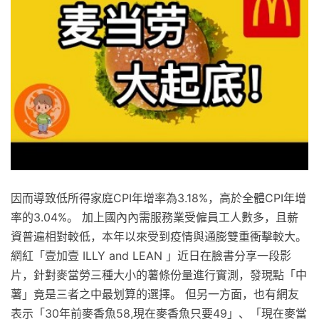
因而導致低所得家庭CPI年增率為3.18%，高於全體CPI年增
率的3.04%。 加上國內內需服務業受僱員工人數多，且薪
資普遍相對較低，本年以來受到疫情與通膨雙重衝擊較大。
網紅「壹加壹 ILLY and LEAN 」近日在臉書分享一段影
片，針對麥當勞三種大小的薯條份量進行實測，發現點「中
薯」竟是三者之中最划算的選擇。 但另一方面，也有網友
表示「30年前麥香魚58,現在麥香魚只要49」、「現在麥當