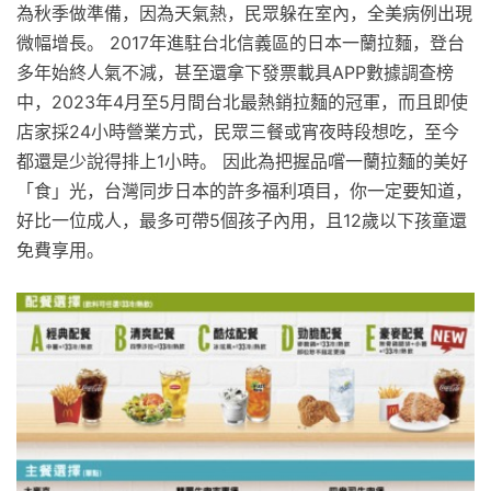
為秋季做準備，因為天氣熱，民眾躲在室內，全美病例出現
微幅增長。 2017年進駐台北信義區的日本一蘭拉麵，登台
多年始終人氣不減，甚至還拿下發票載具APP數據調查榜
中，2023年4月至5月間台北最熱銷拉麵的冠軍，而且即使
店家採24小時營業方式，民眾三餐或宵夜時段想吃，至今
都還是少說得排上1小時。 因此為把握品嚐一蘭拉麵的美好
「食」光，台灣同步日本的許多福利項目，你一定要知道，
好比一位成人，最多可帶5個孩子內用，且12歲以下孩童還
免費享用。