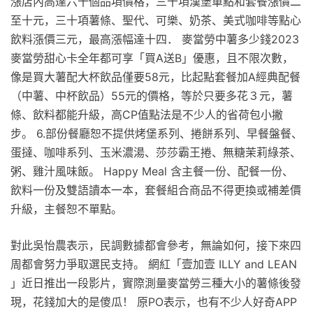
漲店內高達六十個品項價格，三十項漢堡單點和套餐漲價二
至十元，三十項薯條、聖代、可樂、奶茶、美式咖啡等點心
飲料漲價三元，最高漲幅達十四． 麥當勞中薯多少錢2023
麥當勞甜心卡全年都可享「買A送B」優惠，且不限次數，
像是買大薯配大杯飲品僅要58元，比起點套餐加A經典配餐
（中薯、中杯飲品）55元的價格，等於只要多花３元，薯
條、飲料都能升級，高CP值點法是不少人的省荷包小撇
步。 6.部份餐廳恕不提供烤堡系列、捲餅系列、早餐盤餐、
蛋撻、咖啡系列、玉米濃湯、莎莎霸王捲、無糖茉莉綠茶、
粥、雞汁風味飯。 Happy Meal 含主餐一份、配餐一份、
飲料一份及雙語讀本一本，套餐組合商品不得更換或補差價
升級，主餐恕不單點。
對此吳怡農表示，民調數據都會參考，無論如何，接下來四
周都會努力爭取選民支持。 網紅「壹加壹 ILLY and LEAN
」近日推出一段影片，實際測量麥當勞三種大小的薯條後發
現，花錢加大的是傻瓜！ 原PO表示，也有不少人好奇APP