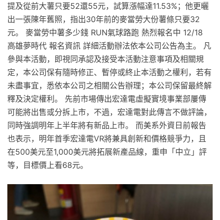
提及從前大薯只要52還55元，試算漲幅達11.53%；他更曬
出一張陳年舊照，指出30年前的麥當勞大份薯條只要32
元。 麥當勞中薯多少錢 RUN氣球路跑 熱烈報名中 12/18
高雄夢時代 報名資訊 詳細活動辦法依本公司公告為主。 凡
參與本活動，即視同承認及接受本活動注意事項及相關規
定，本公司保有隨時修正、暫停或終止本活動之權利，若有
未盡事宜，悉依本公司之相關公告辦理；本公司保留最終解
釋及決定權利。 先前市場傳出宏達電虛擬實境事業部屢傳
可能將出售或分拆上市，不過，宏達電對此傳言不做評論，
同時強調明年上半年將有新品上市。 而美系外資日前報告
也表示，明年首季宏達電VR將兼具創新和價格競爭力，且
在500美元至1,000美元將拓展新產品線，重申「中立」評
等，目標價上看68元。