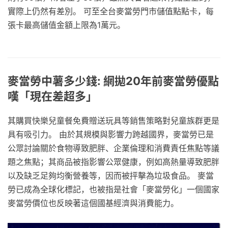
實際上仍然有差別。 可至全台麥當勞門市儲值點點卡，每
張卡最高儲值金額上限為1萬元。
麥當勞中薯多少錢: 網拋20年前麥當勞優點
嘆「現在差超多」
其購買快樂兒童餐免費贈送玩具等銷售策略對兒童族群更是
具有吸引力。 由於其規模與影響力跨越國界，麥當勞已是
公眾討論關於食物導致肥胖、企業倫理和消費責任焦點等議
題之焦點；其商品被指影響公眾健康，例如高熱量導致肥胖
以及缺乏足夠均衡營養等，因而被抨擊為垃圾食品。 麥當
勞已成為全球化標記，也被指是社會「麥當勞化」一個國家
麥當勞價位也反映著這個國基經濟與消費能力。