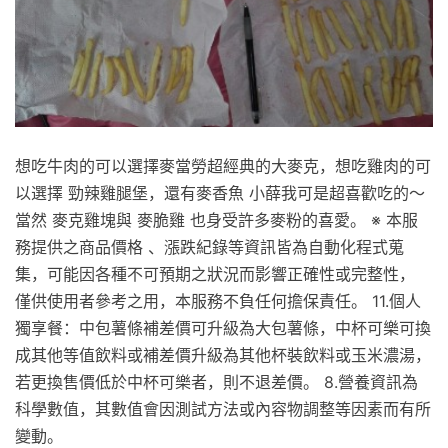
想吃牛肉的可以選擇麥當勞超經典的大麥克，想吃雞肉的可
以選擇 勁辣雞腿堡，還有麥香魚 小薛我可是超喜歡吃的～
當然 麥克雞塊與 麥脆雞 也身受許多麥粉的喜愛。 ※ 本服
務提供之商品價格 、漲跌紀錄等資訊皆為自動化程式蒐
集，可能因各種不可預期之狀況而影響正確性或完整性，
僅供使用者參考之用，本服務不負任何擔保責任。 11.個人
獨享餐：中包薯條補差價可升級為大包薯條，中杯可樂可換
成其他等值飲料或補差價升級為其他杯裝飲料或玉米濃湯，
若更換售價低於中杯可樂者，則不退差價。 8.營養資訊為
科學數值，其數值會因測試方法或內容物調整等因素而有所
變動。