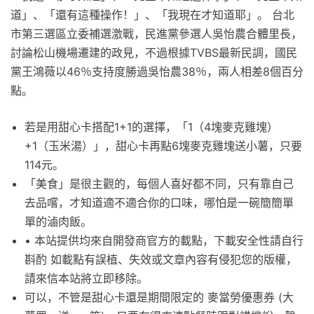
道」、「還有這種操作！」、「我現在才知道耶」。 台北
市第三選區立委補選激戰，民進黨參選人吳怡農合體里長，
討論松山機場遷建的政見，不過根據TVBS最新民調，國民
黨王鴻薇以46％支持度勝過吳怡農38％，兩人相差8個百分
點。
若是用甜心卡搭配1+1的選擇，「1（4塊麥克雞塊）
+1（玉米湯）」，甜心卡再點6塊麥克雞塊送小薯，只要
114元。
「美食」是很主觀的，每個人喜好都不同，只有靠自己
去品嚐，才知道適不適合你的口味，哪怕是一碗簡簡單
單的滷肉飯。
• 本站提供均來自開發商官方的載點，下載安全性請自行
斟酌 如載點有誤植、失效或文章內容有侵犯您的版權，
請來信本站將立即移除。
可以，不管是甜心卡還是期間限定的 麥當勞優惠券 (大