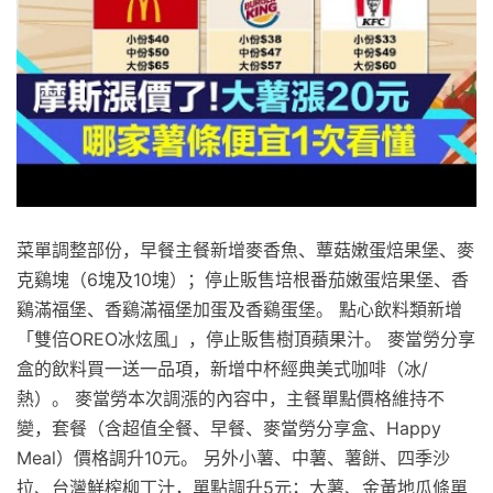
菜單調整部份，早餐主餐新增麥香魚、蕈菇嫩蛋焙果堡、麥
克鷄塊（6塊及10塊）；停止販售培根番茄嫩蛋焙果堡、香
鷄滿福堡、香鷄滿福堡加蛋及香鷄蛋堡。 點心飲料類新增
「雙倍OREO冰炫風」，停止販售樹頂蘋果汁。 麥當勞分享
盒的飲料買一送一品項，新增中杯經典美式咖啡（冰/
熱）。 麥當勞本次調漲的內容中，主餐單點價格維持不
變，套餐（含超值全餐、早餐、麥當勞分享盒、Happy
Meal）價格調升10元。 另外小薯、中薯、薯餅、四季沙
拉、台灣鮮榨柳丁汁，單點調升5元；大薯、金黃地瓜條單