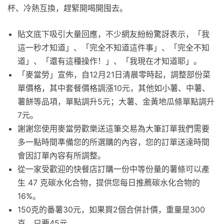
杯、冷熱互換，趕緊開喝開囤去。
貼文底下吸引大量回應，不少網友紛紛驚訝表示，「我
這一秒才知道」、「完全不知道這件事」、「完全不知
道」、「還有這種操作！」、「我現在才知道耶」。
「麥當勞」宣佈，自12月21日清晨零時起，調整部份菜
單價格，其中套餐價格調漲10元，其他如小薯、中薯、
薯餅等品項，單點調升5元；大薯、金黃地瓜條單點調升
7元。
謝謝您使用麥當勞歡樂送這筆交易為大筆訂單我們需要
多一點時間準備您的所選購的內容，您的訂單送達時間
會因訂單內容有所調整。
從一家受歡迎的快餐店訂購一份中等份量的薯條可以產
生 47 克碳水化合物，提供您每日推薦碳水化合物的
16%。
150克的番薯30元，如果買2個合併計價，重量是300
克，只要45元。