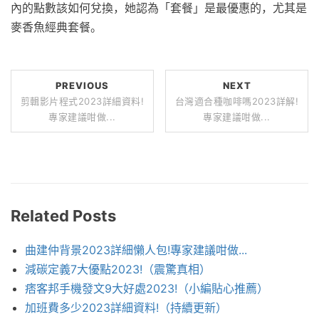
內的點數該如何兌換，她認為「套餐」是最優惠的，尤其是
麥香魚經典套餐。
PREVIOUS
NEXT
剪輯影片程式2023詳細資料!
台灣適合種咖啡嗎2023詳解!
專家建議咁做...
專家建議咁做...
Related Posts
曲建仲背景2023詳細懶人包!專家建議咁做...
減碳定義7大優點2023!（震驚真相）
痞客邦手機發文9大好處2023!（小編貼心推薦）
加班費多少2023詳細資料!（持續更新）