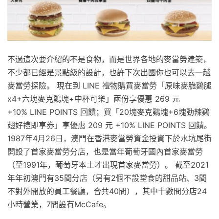
不過這次要介紹的不是食物，而是世界各地的麥當勞建築，
不少都已經是景點級的設計，也許下次出國你也可以去一趟
麥當勞探險。 現在到 LINE 禮物購買麥當勞「原味麥脆鷄腿
x4+六塊麥克鷄塊+中杯可樂」兩份享優惠 269 元
+10% LINE POINTS 回饋；買「20塊麥克鷄塊+6塊勁辣鷄
翅好禮即享券」享優惠 209 元 +10% LINE POINTS 回饋。
1987年4月26日，澳門在香港麥當勞資金投資下於水坑尾街
開設了首家麥當勞分店，也是當年葡萄牙國內首家麥當勞
（至1991年，葡萄牙本土才出現首家麥當勞）。 截至2021
年年初澳門有35間分店（另有2個不設堂食的甜品站、3間
不對外開放的員工餐廳，合共40間），其中十數間分店24
小時營業，7間設有McCafe。