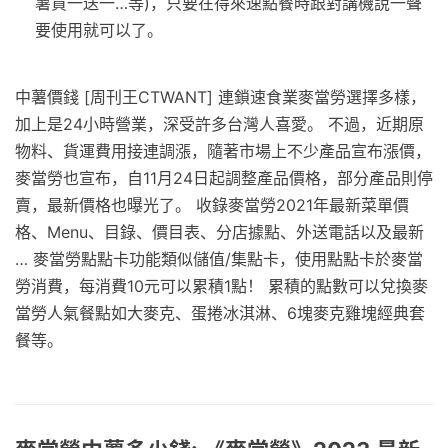
薯買一送一…等)，只要在得來速點餐時跟對講機說一聲
要使用就可以了。
中薯價錢 [周刊王CTWANT] 連鎖速食業麥當勞選擇多樣，
加上是24小時營業，深受許多台灣人喜愛。 不過，近期原
物料、貨運費用接連調漲，隨著市場上不少產品宣布漲價，
麥當勞也宣布，自11月24日起調整產品價格，部分產品則停
賣，最新價格也曝光了。 收錄麥當勞2021年最新菜單價
格、Menu、目錄、價目表、分店據點、外送電話以及最新
… 麥當勞點點卡功能類似儲值/集點卡，使用點點卡於麥當
勞消費，每消費10元可以累積1點！ 累積的點數可以兌換麥
當勞人氣餐點如大麥克、蛋捲冰淇淋、6塊麥克雞塊經典套
餐等。