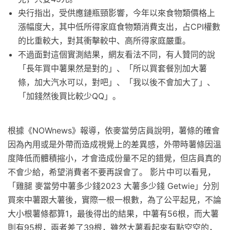
央行指出，受供應鏈瓶頸影響，今年以來食物類價格上
漲幅度大，其中低所得家庭食物類消費支出，占CPI權數
的比重較大，對其衝擊較中、高所得家庭嚴重。
不過面對這個實測結果，網友看法不同，有人贊同的說
「長年買中薯果然是對的」、「所以買套餐別加大薯
條，加大汽水可以，對吧」、「我以後不會加大了」、
「加錢然後買比較少QQ」。
根據《NOWnews》報導，依麥當勞店員說明，薯條的確會
因為內用或是外帶而造成視覺上的差異感，外帶時薯條因溫
度降低而體積摍小，才會造成份量不足的錯覺，但店員真的
不會少給，希望消費者不要再誤會了。 影片中可以看見，
「雞腿 麥當勞中薯多少錢2023 大薯多少錢 Getwie」分別
買來中薯跟大薯後，實際一根一根數，為了公平起見，不論
大小根薯條都算1，最後得出的結果，中薯有56根，而大薯
則有95根，兩者差了39根，雖然大薯看起來有點空空的，