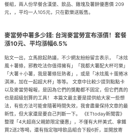
餐組，兩人份早餐含漢堡、飲品、雞塊及薯餅優惠價 209
元，，平均一人105元，只在歡樂送販售。
麥當勞中薯多少錢: 台灣麥當勞宣布漲價！套餐
漲10元、平均漲幅6.5%
貼文一出，立馬掀起熱議，不少網友紛紛留言表示，「冰炫
風＋薯條，邪教吃法你值得擁有」「我都大薯配大杯可樂」
「大薯＋小薯，我是薯條狂熱者」，或是「冰炫風＋蛋捲冰
淇淋，加在一起超大杯」等等。 文章中比較少提到點點卡
以及麥當勞報報，是因為它們的獎勵都不固定，但它們真的
也是超級划算的工具！ 本篇文最主要是提供給大家一些想
法，有些方法可能會隨著時間失效，我會盡量保持文章的最
新性，但大家還是要自己判斷一下。 《ETtoday新聞雲》
整理「4大超商父親節限定優惠」，不僅有大杯美式、拿鐵
買2送2等喝，還有指定咖啡飲品組合下殺6折，並開放寄