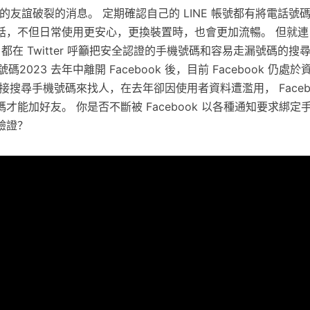
的友誼破裂的消息。 定期確認自己的 LINE 帳號都有將電話號
，不但日常使用更安心，更換裝置時，也會更加流暢。 但就連 Fac
mos 都在 Twitter 呼籲把安全認證的手機號碼和容易走漏號碼的
話號碼2023 去年中離開 Facebook 後，目前 Facebook 仍
接搜尋手機號碼來找人，在去年卻因使用者資料遭濫用， Facebo
才能加好友。 你是否不斷被 Facebook 以各種通知要求綁定
驗證？