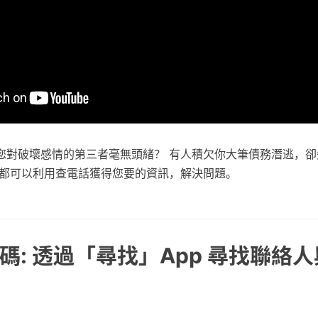
您對破壞感情的第三者毫無頭緒？ 有人積欠你大筆債務潛逃，卻
，都可以利用查電話獲得您要的資訊，解決問題。
碼: 透過「尋找」App 尋找聯絡