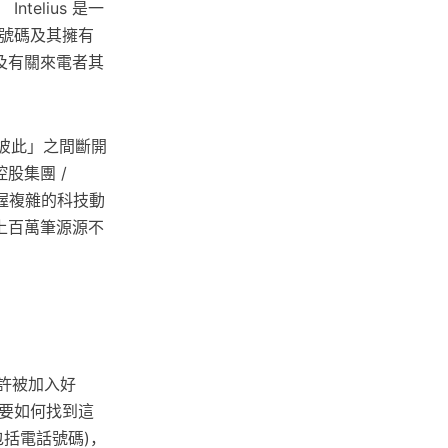
elius 是一
號碼及其擁有
以及有關來電者其
「彼此」之間斷開
股集團 /
握複雜的科技動
上百萬筆源源不
許被加入好
要如何找到這
括電話號碼)，