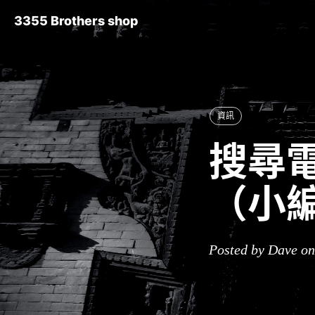
3355 Brothers shop
資訊
搜尋電
（小
Posted by Dave o