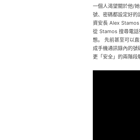
一個人渴望關於他/她
號、密碼都設定好的話
資安長 Alex Sta
從 Stamos 搜尋電
態。 先前甚至可以直
成手機通訊錄內的號碼
更「安全」的兩階段