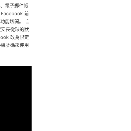
碼、電子郵件帳
ebook 前
搜尋功能切開。 自
處於資安長從缺的狀
ok 改為限定
手機號碼來使用