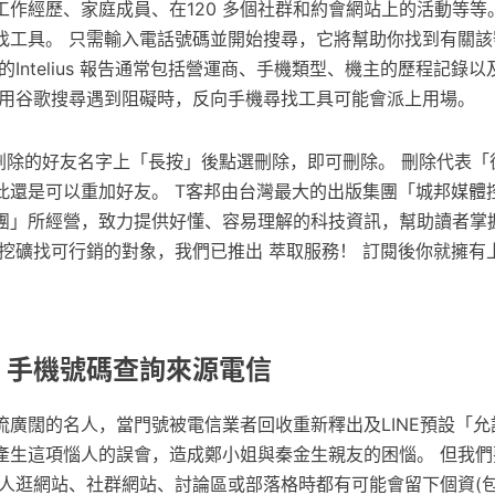
經歷、家庭成員、在120 多個社群和約會網站上的活動等等。 Int
找工具。 只需輸入電話號碼並開始搜尋，它將幫助你找到有關該
的Intelius 報告通常包括營運商、手機類型、機主的歷程記錄
使用谷歌搜尋遇到阻礙時，反向手機尋找工具可能會派上用場。
在要刪除的好友名字上「長按」後點選刪除，即可刪除。 刪除代表
此還是可以重加好友。 T客邦由台灣最大的出版集團「城邦媒體控
庭集團」所經營，致力提供好懂、容易理解的科技資訊，幫助讀者掌
間挖礦找可行銷的對象，我們已推出 萃取服務！ 訂閱後你就擁有
: 手機號碼查詢來源電信
流廣闊的名人，當門號被電信業者回收重新釋出及LINE預設「允
產生這項惱人的誤會，造成鄭小姐與秦金生親友的困惱。 但我們
個人逛網站、社群網站、討論區或部落格時都有可能會留下個資(包