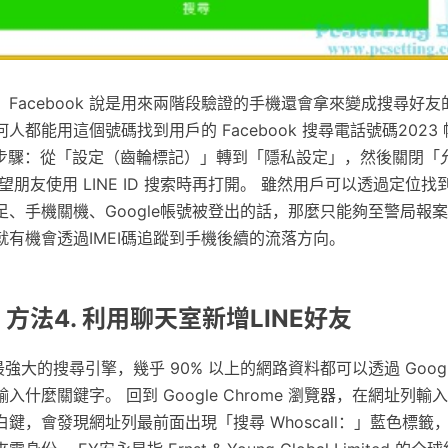
Facebook 說是用來兩階段驗證的手機還會拿來變成搜尋好
人都能用這個號碼找到用戶的 Facebook 搜尋電話號碼2023
定步驟：從「設定（齒輪標記）」轉到「隱私設定」，然後關閉「允
望朋友使用 LINE ID 搜索時再打開。 雖然用戶可以透過定位
足、手機關機、Google帳號被登出的話，那麼只能夠至警局報
有機會透過IMEI碼追蹤到手機後續的流落方向。
 方法4. 利用聊天室新增LINE好友
球最強大的搜尋引擎，幾乎 90% 以上的網路資料都可以透過 Goog
什麼關鍵字。 回到 Google Chrome 瀏覽器，在網址列輸
白鍵，會發現網址列最前面出現「搜尋 Whoscall：」藍色標籤