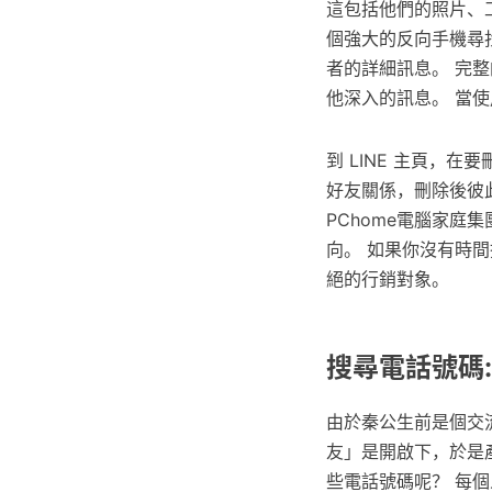
這包括他們的照片、工作
個強大的反向手機尋
者的詳細訊息。 完整
他深入的訊息。 當
到 LINE 主頁，
好友關係，刪除後彼
PChome電腦家
向。 如果你沒有時
絕的行銷對象。
搜尋電話號碼
由於秦公生前是個交
友」是開啟下，於是
些電話號碼呢？ 每