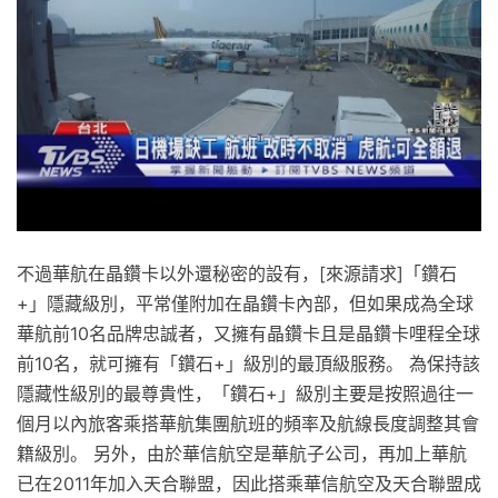
不過華航在晶鑽卡以外還秘密的設有，[來源請求]「鑽石
+」隱藏級別，平常僅附加在晶鑽卡內部，但如果成為全球
華航前10名品牌忠誠者，又擁有晶鑽卡且是晶鑽卡哩程全球
前10名，就可擁有「鑽石+」級別的最頂級服務。 為保持該
隱藏性級別的最尊貴性，「鑽石+」級別主要是按照過往一
個月以內旅客乘搭華航集團航班的頻率及航線長度調整其會
籍級別。 另外，由於華信航空是華航子公司，再加上華航
已在2011年加入天合聯盟，因此搭乘華信航空及天合聯盟成