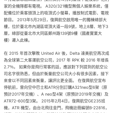
家的全機隊都有電視。 A320/321機型無個人娛樂系統，僅
配備位於乘客頭頂上的吸頂式小螢幕，播放制式電影、電視
節目。 2013年5月29日，復興航空啟用唯一的獨棟總部大
樓，位於臺北市內湖區堤頂大道一段9號，地上8層、地下3
層，總部從臺北市大同區鄭州路139號9樓（國產實業大
樓）遷入此棟。
在 2015 年首次擊敗 United Air 後，Delta 達美航空再次成
為全球第二大客運航空公司，2017 年 RPK 較 2016 年增長
2.7％。 如果你是飛行常客的話，應該對下列提到的航空公
司名字很熟悉，但由於衡量航空公司大小有很多因素，接下
來會以不同因素來衡量，讓評比更全面。 在復興航空宣布
停航前，曾向空中巴士和ATR分別訂購A321neo型6架（原
預計2017年交機）、A neo型4架（原預計2019年交機）及
ATR72-600型3架。 2015年2月4日，復興航空GE235班
機，ATR 機型，由台北飛往金門，飛機註冊編號B-22816，