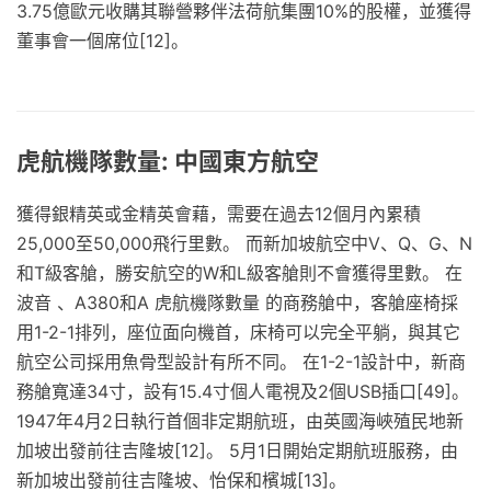
3.75億歐元收購其聯營夥伴法荷航集團10%的股權，並獲得
董事會一個席位[12]。
虎航機隊數量: 中國東方航空
獲得銀精英或金精英會藉，需要在過去12個月內累積
25,000至50,000飛行里數。 而新加坡航空中V、Q、G、N
和T級客艙，勝安航空的W和L級客艙則不會獲得里數。 在
波音 、A380和A 虎航機隊數量 的商務艙中，客艙座椅採
用1-2-1排列，座位面向機首，床椅可以完全平躺，與其它
航空公司採用魚骨型設計有所不同。 在1-2-1設計中，新商
務艙寬達34寸，設有15.4寸個人電視及2個USB插口[49]。
1947年4月2日執行首個非定期航班，由英國海峽殖民地新
加坡出發前往吉隆坡[12]。 5月1日開始定期航班服務，由
新加坡出發前往吉隆坡、怡保和檳城[13]。