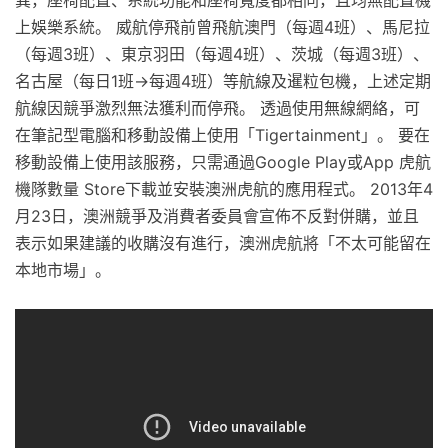
上娛樂系統。 威航停飛前曾飛航澳門（每週4班）、馬尼拉
（每週3班）、東京羽田（每週4班）、茨城（每週3班）、
名古屋（每日1班→每週4班）等航線及暹粒包機，上述定期
航線因競爭激烈無法獲利而停飛。 透過使用無線網絡，可
在筆記型電腦和移動設備上使用「Tigertainment」。 要在
移動設備上使用該服務，只需通過Google Play或App 虎航
機隊數量 Store下載並安裝澳洲虎航的應用程式。 2013年4
月23日，澳洲競爭及消費者委員會宣佈不反對併購，並且
表示如果建議的收購沒有進行，澳洲虎航將「不太可能留在
本地市場」。