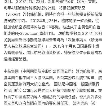
[25]。 2018年11月22日，新加坡航空公司（SIA）宣佈，
明年4月起進行轉移航線的計劃，將接管勝安航空
（SilkAir）的數條航線，同時也會把一些航線轉交給新航和
勝安航空[17]。 2012年5月25日，機隊的第一架飛機，從
新加坡航空處獲得的波音 ER客機，被塗成了由黃色和白色
組成的FlyScoot.com塗裝[11]。 虎航機隊數量 2014年10月
民航局重新招標離島航線經營者時為「次優申請人（最優申
請人為全球通航空公司）」，2015年11月10日因最優申請
人購機爭議，遭民航局取消資格後，德安航空遂爭取遞補為
繼續經營業者。
中航集團（中國國際航空股份公司母公司）與東航集團、南
航集團合稱中國三大航空集團，經營業務包括航空客運、航
空貨運及物流兩大核心產業。 國航是中國唯一載國旗飛行
的民用航空公司以及世界最大的航空聯盟星空聯盟成員，並
負責了中國國家領導人出國訪問的專機任務，也負責許多外
國元首和政府首腦在國內的專包機任務。 澳洲虎航（英