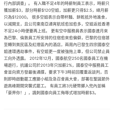
行內部調查」。 有入職不足4年的時薪制員工表示，時薪只
獲加薪$3，部分時薪$120空姐，加薪更只得$2.5，總月薪
只為$12000。 很多空姐表示自帶杯麵、餅乾抵外地進食，
以減開支，且公司東南亞通宵航班愈加愈多，空姐返抵香港
不足24小時便要再上班。 更有空中服務員表示國泰連月來
為巴黎、倫敦員工所安排的住宿愈來愈偏僻，巴黎的住宿甚
至轉到貧民區及紅燈區內的酒店，兩周內已發生四宗國泰空
姐連環遇劫事件，有空姐更一度被強拖上車，但公司禁止員
工向外透露。 2012年12月，國泰航空250名國泰員工在機
場遊行，抗議公司於2013年只加薪2%，國泰空中服務員工
會並向資方發最後通牒，要求下午3時前回覆重返談判，否
則即時啟動罷工應變小組及急召會員大會，部署在聖誕節外
遊高峰期間突襲式罷工。 有員工將3元硬幣擲入兜內並稱
「豪畀你！」，諷刺國泰向員工侮辱式增加時薪$3。