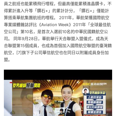
員之航班也能累積飛行哩程，但最高僅能累積進晶鑽卡，不
得累計進入升等「鑽石+」的累計計分，「鑽石+」僅能計
算搭乘華航集團航班的哩程。 2011年，華航榮獲國際航空
專業媒體雜誌評比《Aviation Week》2011年「全球最佳航
空公司」第10名，是首次入選前10名的中華民國籍航空公
司。 同年9月28日，華航舉行天合聯盟入盟儀式，成為天
合聯盟第15個成員，也成為首個加入國際航空聯盟的臺灣籍
航空，[7]旗下子公司華信航空也在同日以附屬成員身份加
盟。