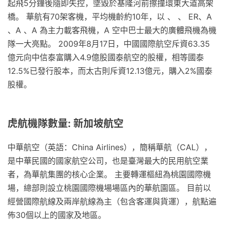
起飛5分鐘後隨即失控，墜毀於基隆河前擦撞環東大道高架
橋。 華航有70架客機，平均機齡約10年，以 、 、 ER、A
、A 、A 為主力載客飛機，A 空中巴士最大的廣體飛機為機
隊一大亮點。 2009年8月17日，中國國際航空斥資63.35
億元向中信泰富購入4.9億股國泰航空的股權，相等國泰
12.5%已發行股本，而太古則斥資12.13億元，購入2%國泰
股權。
虎航機隊數量: 新加坡航空
中華航空（英語：China Airlines），簡稱華航（CAL），
是中華民國的國家航空公司，也是臺灣最大的民用航空業
者，為華航集團的核心企業。 主要轉運樞紐為桃園國際機
場，總部則設立桃園國際機場場區內的華航園區。 目前以
經營國際航線及兩岸航線為主（包含客運與貨運），航點遍
佈30個以上的國家及地區。