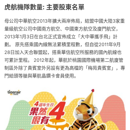
虎航機隊數量: 主要股東名單
母公司中華航空2013年擴大兩岸佈局，結盟中國大陸3家重
量級航空公司中國南方航空、中國東方航空及廈門航空，
2013年1月3日在台北正式宣佈成立「大中華攜手飛」計
劃。 原先搭乘國內線無法累積里程數，但自從2011年9月
28日加入天合聯盟起，搭乘華信航空所服務的國內航線也
可累計里程。 2012年起，華航於桃園國際機場第二航廈管
制區外除了貴賓室外另設有更為高檔的「梅苑貴賓室」，專
門給頭等艙與華航晶鑽卡會員使用。