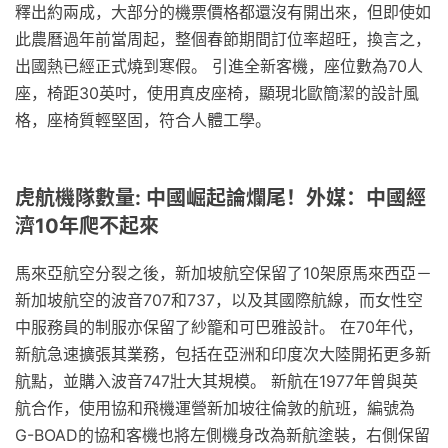
釋出約兩成，大部分的機票價格都還沒有開出來，但即使如
此農曆過年前當周起，整個春節期間訂位率超旺，換言之，
出國熱已經正式燒到寒假。 引進全新客機，座位數為70人
座，椅距30英吋，使用真皮座椅，顯現北歐簡潔的設計風
格，座椅質輕堅固，符合人體工學。
虎航機隊數量: 中國崛起論爛尾！外媒：中國經
濟10年爬不起來
馬來亞航空分裂之後，新加坡航空保留了10架原馬來西亞－
新加坡航空的波音707和737，以及其國際航線，而女性空
中服務員的制服亦保留了紗籠和可巴雅設計。 在70年代，
新航急速擴張其業務，包括在亞洲和印度次大陸開拓更多新
航點，並購入波音747壯大其規模。 新航在1977年曾與英
航合作，使用協和飛機運營新加坡往倫敦的航班，編號為
G-BOAD的協和客機也將左側機身改為新航塗裝，右側保留