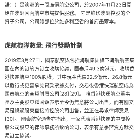
語：）是澳洲的一間廉價航空公司，於2007年11月23日開
始在澳洲國內航空市場提供服務。 它是維珍澳洲控股的全
資子公司，公司總部位於維多利亞省的首府墨爾本。
虎航機隊數量: 飛行獎勵計劃
2019年3月27日，國泰航空與包括海航集團旗下海航航空集
團在內的訂約方訂立收購協議，國泰斥49.3億港元，收購香
港快運航空100%股權，其中現金代價22.5億元，26.8億元
以發行或更替承兌貸款票據支付，交易後香港快運航空成為
國泰航空的全資附屬公司[28][29]。 唯香港快運航空董事
長及主要股東鍾國頌表示至今仍無意將公司出售，而有關交
易是繞過股東直接將控股公司出售，並正在尋求律師意見
[30]。 國泰航空通告亦指出，一家代表香港快運的中間控
股公司股東的律師事務所致函公司，表示有意爭辯賣方就交
易訂立協議。