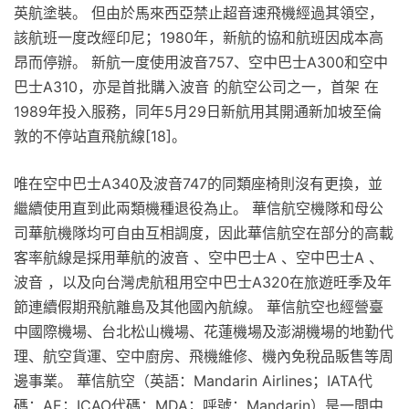
英航塗裝。 但由於馬來西亞禁止超音速飛機經過其領空，
該航班一度改經印尼；1980年，新航的協和航班因成本高
昂而停辦。 新航一度使用波音757、空中巴士A300和空中
巴士A310，亦是首批購入波音 的航空公司之一，首架 在
1989年投入服務，同年5月29日新航用其開通新加坡至倫
敦的不停站直飛航線[18]。
唯在空中巴士A340及波音747的同類座椅則沒有更換，並
繼續使用直到此兩類機種退役為止。 華信航空機隊和母公
司華航機隊均可自由互相調度，因此華信航空在部分的高載
客率航線是採用華航的波音 、空中巴士A 、空中巴士A 、
波音 ，以及向台灣虎航租用空中巴士A320在旅遊旺季及年
節連續假期飛航離島及其他國內航線。 華信航空也經營臺
中國際機場、台北松山機場、花蓮機場及澎湖機場的地勤代
理、航空貨運、空中廚房、飛機維修、機內免稅品販售等周
邊事業。 華信航空（英語：Mandarin Airlines；IATA代
碼：AE；ICAO代碼：MDA；呼號：Mandarin）是一間中