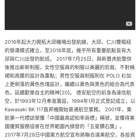
2016年起大力開拓大邱機場出發航線，大邱、仁川雙樞紐
的營運模式確立，至2018年底，幾乎所有重要航點皆有大
邱與仁川出發的航班。 2017年7月25日，與新豐虎航整併
後推出嶄新制服，女性空服員的制服以美麗的剪裁、不對稱
裙和高腰的設計為重點；男性空服員制服則在 POLO 衫加
上更俐落的黃色色塊設計，繼續以黃色與黑色的組合為代表
色，延續歡樂自主的精神[20]。 德安航空的前身為達信航
空，於1993年12月奉准籌設，1994年1月正式登記成立，以
Kawasaki BK 117直昇機開始普通航空業務。 2001年，東
航第一代標誌榮獲「中國最高認知率商標」稱號，並獲得美
國優質服務協會在世界範圍內頒發的「五星鑽石獎」。
2017年7月28日中國東方航空宣布將聯合達美航空，各投資