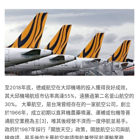
至2018年底，德威航空在大邱機場的投入獲得良好成效，
其大邱機場航班市佔率高達55%，遠勝過第二名釜山航空的
30%。 大華航空，是台灣曾經存在的一家航空公司，創立
於1966年，成立初期以直昇機農藥噴灑、運補或包機等普
通航空業務為主[3]，唯其後經營不濟而一度停航並易手。
政府於1987年採行「開放天空」政策，開放航空公司與航
線申請，易手後的大華航空申請復航兼營民航運輸業務