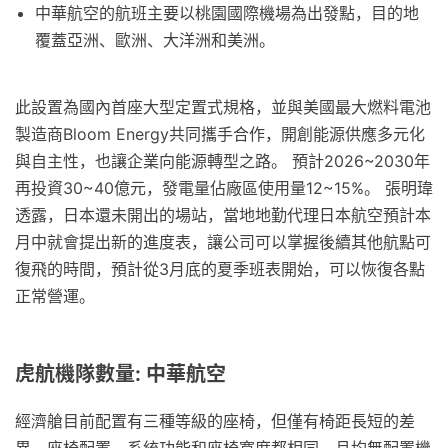
中華航空的航班主要以桃園國際機場為出發點，目的地
覆蓋亞洲、歐洲、大洋洲和美洲。
此設置為國內首座大型定置式規格，並與美國最大燃料電池
製造商Bloom Energy共同攜手合作，開創能源供應多元化
與自主性，也讓企業向能源轉型之路。 預計2026~2030年
再投資30~40億元，發電量佔廠區使用量12~15%。 張明瑋
透露，日本還未開出的場站，當地地勤代理日本航空預計本
月中就會提出新的進度表，讓公司可以掌握後續其他航點可
復飛的時間，預計從3月底的夏季班表開始，可以恢復各點
正常營運。
虎航機隊數量: 中華航空
經濟艙目前配置有三種等級的座椅，但僅有椅距長短的差
異，座椅配置、系統功能和座椅寬度都相同，且均無配置機