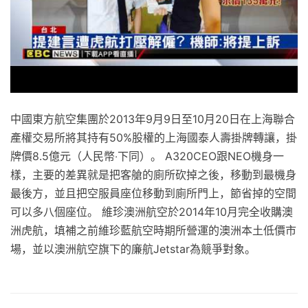
中國東方航空集團於2013年9月9日至10月20日在上海聯合
產權交易所將其持有50%股權的上海國泰人壽掛牌轉讓，掛
牌價8.5億元（人民幣‧下同）。 A320CEO跟NEO機身一
樣，主要的差異就是把客艙的廁所砍掉之後，移動到最機身
最後方，並且把空服員座位移動到廁所門上，節省掉的空間
可以多八個座位。 維珍澳洲航空於2014年10月完全收購澳
洲虎航，填補之前維珍藍航空時期所營運的澳洲本土低價市
場，並以澳洲航空旗下的廉航Jetstar為競爭對象。