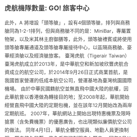
虎航機隊數量: GO! 旅客中心
此外，A 將增設「頭等艙」，設有4個頭等艙，排列與商務
艙同為1-2-1排列，但與商務艙不同的是：MiniBar，專屬置
物架，以及米其林主廚御膳等，此外，頭等艙禮賓或將使用
頭等艙專屬通道及頭等艙專屬接待中心，以區隔商務艙、豪
華經濟艙以及經濟艙旅客。 臺灣虎航（Tigerair Taiwan）
臺灣虎航成立於2013年，是中華航空和新加坡欣豐虎航合
資成立的航空公司，於2014年9月26日正式商業首航，是
我國首家營運的低成本航空公司，營運基地為臺灣桃園國際
機場。 由於中華民國籍航空並無直飛中國大陸的航權，因
此華航曾以香港做為轉接目的地；至2008年起，華航開始
經營直飛中國大陸的定期包機，並在該年12月開始改為兩岸
定期航班。 2007年，華航網站上開始出現特惠機票及限時
搶票（含免費機票）的優惠廣告，也出現類似廉價航空公司
的做法。 同年4月1日，華航全體空服員、地勤人員更換制