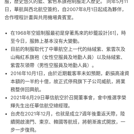
服，歷史悠久的藍、紫色系旗袍制服走入歷史。 同年5月11
日，華航與西北航空簽約，自2007年8月1日起成為夥伴，
合作哩程計畫與共用機場貴賓室。
在1968年空姐制服最初是穿著馬來的紗籠設計[61]，時
至今日，服飾上基本沒有大變動。
目前的制服取代了中華航空上一代的絲絨紫、紫雲灰及
山梅紅系旗袍（女性空服員及地勤人員）以及絲絨紫、
紫雲灰領帶（男性空服員及地勤人員）。
2016年10月1日，由於近期載客率未如預期，虧損高達資
本額的一半約十億，故正式停飛旗下子公司威航，將業
務整併回興航。
2021年6月29日華信航空於召開董事會，會中推選李榮
輝先生出任華信航空總經理。
台虎在2021年12月，也就是成立7週年後重返天際，陸
續開啟澳門、東京、韓國等航班，將朝漸進式開放，一
步一步復飛。