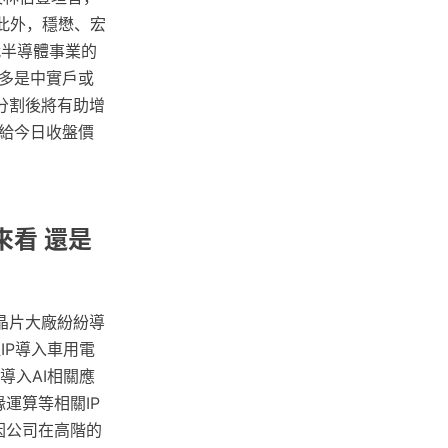
此外，穩懋、宏
代半導體事業的
多是中實戶或
分割後將有助增
給今日收盤價
來看 還是
晶片大廠紛紛導
IP導入車用電
導入AI相關應
運算等相關IP
因公司在高階的