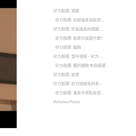
矽力股價: 相關
矽力股價: 台股偏多該投資什麼？分析師：以目前電子股來看 還是只有 AI
矽力股價: 矽晶圓長約價面臨鬆動 晶圓代工大廠傳向日商提下修價格
矽力股價: 股票代號是什麼？
矽力股價: 服務
矽力股價: 盤中速報 - 矽力-KY( 股價大漲至498.0元，漲幅達7.1%
矽力股價: 獲利耀眼 布局優選
矽力股價: 股票
矽力股價: 矽力短期毛利率有壓 今年營收增長恐難達標
矽力股價: 美系外資點名買進4檔個股 半導體首選台積電、聯發科
Related Posts