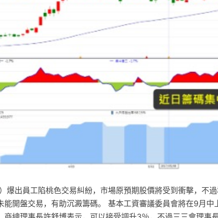
1）爆出員工陷桃色交易糾紛，市場原預期股價將受到衝擊，不過
未能開盤交易，有助沉澱籌碼。 基本工資審議委員會將在9月中
，商總理事長許舒博表示，可以接受調升3％，不過三三會理事