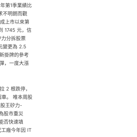
今年第1季業績比
求不明朗而觀
形成上市以來第
1745 元，信
矽力分拆股票
變更為 2.5
重新掛牌的參考
彈，一度大漲
拉 2 根跌停，
超車。 唯本周股
股王矽力-
淪為股市重災
注能否快速填
工廠今年因 IT