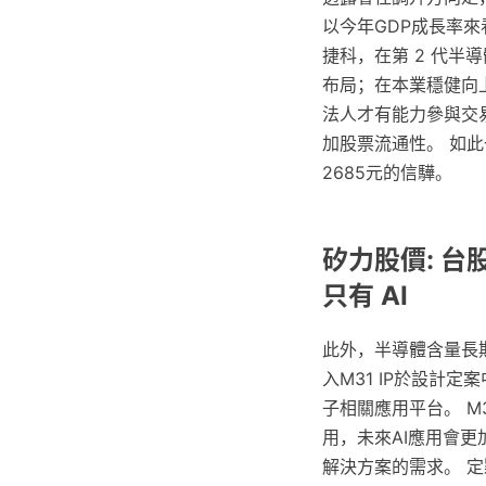
以今年GDP成長率
捷科，在第 2 代半
布局；在本業穩健向
法人才有能力參與交
加股票流通性。 如
2685元的信驊。
矽力股價: 
只有 AI
此外，半導體含量長
入M31 IP於設計
子相關應用平台。 M
用，未來AI應用會更
解決方案的需求。 