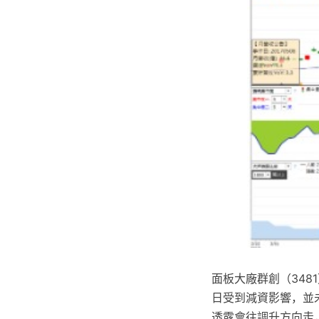
面板大廠群創（348
日受到減資影響，並
透露會往調升方向走