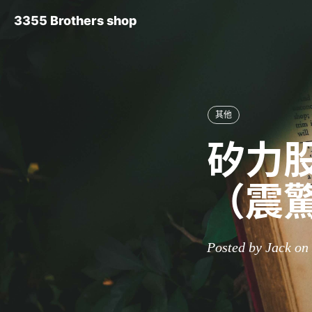
3355 Brothers shop
其他
矽力股
（震
Posted by Jack on