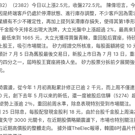
2）（2382）今日以上漲2.5元，收盤272.5元。 陳偉坦言，
因是終端客戶仍處於停滯狀態、進行庫存調整，不少客戶因為需
業績有不少不確定性，再加上提列呆滯庫存損失，使得其第1季
千金股今天排名出現大洗牌，大立光盤中上漲超過 2%，最高來到 
，最低來到 1665 元，大立光獲得買盤青睞，重回股后寶座，待
股王，吸引市場關注。 矽力經證交所核准，每股面額將從 10 元
 7 月 5 日為舊股最後交易日，新股上市日為 7 月 13 日，
的四分之一，屆時股王寶座將換人坐。 矽力股票分拆前夕展開強
 元。
勢震盪，從今年 1 月初高點累計修正已逾 2 千元，而上周不僅連
30 元，創下去年 5 月以來的新低，還一度被股后信驊（5274）
逆勢上漲逾 2％，重回前周水準，除息表現特別受到市場關注。 
本周 25 日除息，每股配發現金股利 18 元，由於台股千金股上周
一度失守 3000 元關卡，在近期股價略顯震盪下，市場也特別關
近期高價股的整體走向。 據外媒TheElec報導，韓國8吋晶片代