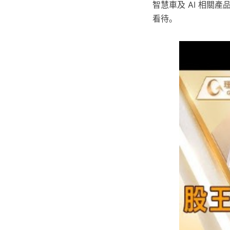
智慧車及 AI 相
看待。