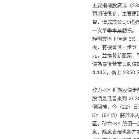
主要指標股廣達（238
預期低很多，主要原
望，造成該公司近期
一次單季本業虧損。 
驊則震盪下挫逾 3%
後，有機會進一步登上
元，並換發新股票，預計
價為最後營業日股價
4.44%，衝上 2350
矽力-KY 近期股價走
股價最低曾來到 26
價回神，今（22）日
KY（6415）將於
區，矽力-KY 股價
息，除息表現也將左右