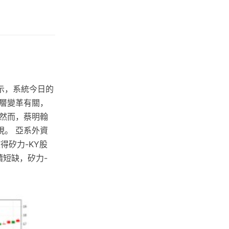
表示，系統今日的
層變革有關，
 然而，蔡明翰
。 亞系外資
得矽力-KY股
續短缺，矽力-