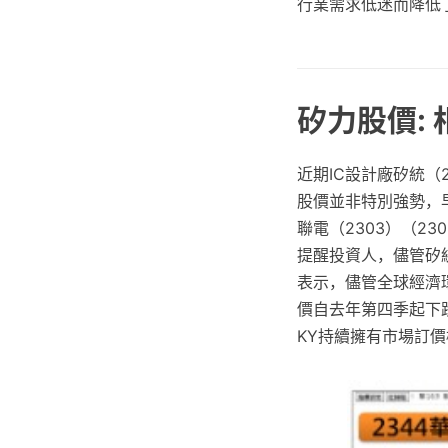
行業需求低迷而降低
矽力股價: 
近期IC設計廠矽統（
股價並非特別強勢，
聯電（2303）（2
提醒投資人，儘管矽
表示，儘管全球經濟環
價自去年第四季起下跌
KY持續擁有市場訂價