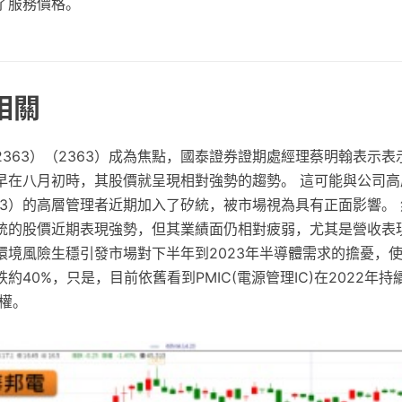
了服務價格。
相關
2363）（2363）成為焦點，國泰證券證期處經理蔡明翰表示
早在八月初時，其股價就呈現相對強勢的趨勢。 這可能與公司高
303）的高層管理者近期加入了矽統，被市場視為具有正面影響。
統的股價近期表現強勢，但其業績面仍相對疲弱，尤其是營收表現
境風險生穩引發市場對下半年到2023年半導體需求的擔憂，使
約40%，只是，目前依舊看到PMIC(電源管理IC)在2022年持
權。