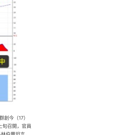
群創今（17）
上旬召開，官員
長林伯豐坦言，