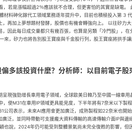
來看，若是漲幅超過2％應該就不合理，但更害怕的其實是缺電。 
導體材料砷化鎵代工領域業務逐年提升中，目前也積極投入第 3 
上，再加上夢想題材發酵，股價也有機會轉強向上。 以往矽力大
易，因此每日成交量都只有幾百張，也算是另類「冷門股」，在
此一來，矽力也將告別股王寶座與千金股行列，股王寶座將拱手讓
台股偏多該投資什麼？分析師：以目前電子股
期呈現強勁增長車用電子領域，全球歐美日韓乃至中國一線車用
定案中，使M31在車用IP領域更具能見度，下半年將有7奈米以下製程
31公司表示，未來AI應用會更加廣泛，成熟製程如22奈米也開始
加廣泛，並同時帶動可支援龐大資料傳輸的高速傳輸介面IP與邊緣
定穎也說，2024年仍可能受到整體景氣尚未完全復甦的影響，但